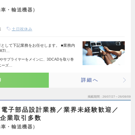
動車・輸送機器）
県
土日祝休み
者として下記業務をお任せします。 ■業務内
TI…
ーカやサプライヤーをメインに、3DCADを取り巻
ニーズ…
り
詳細へ
掲載期間
26/07/27～26/08/09
両電子部品設計業務／業界未経験歓迎／
手企業取引多数
動車・輸送機器）