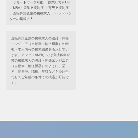
リモートワーク可能
副業してもOK
MBA・留学支援制度
育児支援制度
直接募集企業の掲載求人
ヘッドハン
ターの掲載求人
直接募集企業の掲載求人の設計・開発
エンジニア（自動車・輸送機器）の転
職・求人情報の検索結果を表示してい
ます。アンビ（AMBI）では直接募集企
業の掲載求人の設計・開発エンジニア
（自動車・輸送機器）のように、業
界、勤務地、職種、年収などを掛け合
わせてご希望の条件での検索が可能で
す。