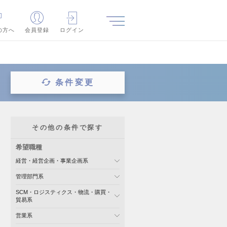
の方へ
会員登録
ログイン
条件変更
その他の条件で探す
希望職種
経営・経営企画・事業企画系
管理部門系
SCM・ロジスティクス・物流・購買・
貿易系
営業系