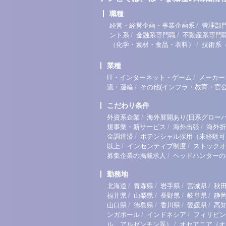
職種
/
経営・経営企画・事業企画系
管理部
/
/
ント系
金融系専門職
不動産系専門
/
（化学・素材・食品・衣料）
技術系
業種
/
IT・インターネット・ゲーム
メーカー
/
流・運輸
その他(インフラ・教育・官公
こだわり条件
/
外資系企業
海外展開あり(日系グローバ
/
/
規事業・新サービス
海外出張
海外折
/
金調達済
ポテンシャル採用（未経験可
/
/
以上
インセンティブ制度
ストックオ
/
募集企業の掲載求人
ヘッドハンターの
勤務地
/
/
/
/
北海道
青森県
岩手県
宮城県
秋
/
/
/
/
福井県
山梨県
長野県
岐阜県
静
/
/
/
/
山口県
徳島県
香川県
愛媛県
高
/
/
ンガポール
インドネシア
フィリピン
/
ル、アルゼンチン等）
オセアニア（オ