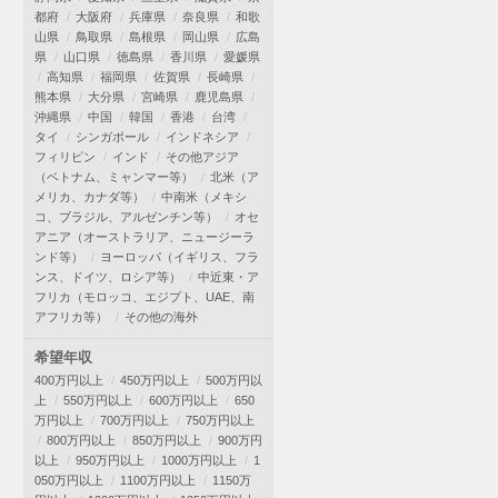
都府
大阪府
兵庫県
奈良県
和歌
山県
鳥取県
島根県
岡山県
広島
県
山口県
徳島県
香川県
愛媛県
高知県
福岡県
佐賀県
長崎県
熊本県
大分県
宮崎県
鹿児島県
沖縄県
中国
韓国
香港
台湾
タイ
シンガポール
インドネシア
フィリピン
インド
その他アジア
（ベトナム、ミャンマー等）
北米（ア
メリカ、カナダ等）
中南米（メキシ
コ、ブラジル、アルゼンチン等）
オセ
アニア（オーストラリア、ニュージーラ
ンド等）
ヨーロッパ（イギリス、フラ
ンス、ドイツ、ロシア等）
中近東・ア
フリカ（モロッコ、エジプト、UAE、南
アフリカ等）
その他の海外
希望年収
400万円以上
450万円以上
500万円以
上
550万円以上
600万円以上
650
万円以上
700万円以上
750万円以上
800万円以上
850万円以上
900万円
以上
950万円以上
1000万円以上
1
050万円以上
1100万円以上
1150万