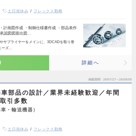
土日祝休み
フレックス勤務
 ・計画図作成 ・制御仕様書作成 ・部品表作
・承認図図面出図…
ーカやサプライヤーをメインに、3DCADを取り巻
ニーズ…
り
詳細へ
掲載期間
26/07/27～26/08/09
動車部品の設計／業界未経験歓迎／年間
業取引多数
動車・輸送機器）
土日祝休み
フレックス勤務