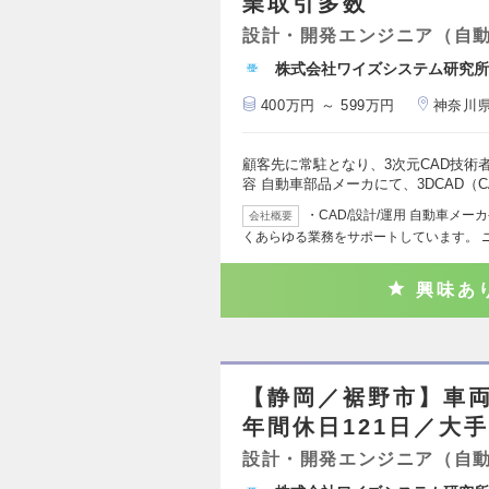
業取引多数
設計・開発エンジニア（自
株式会社ワイズシステム研究所
400万円 ～ 599万円
神奈川
顧客先に常駐となり、3次元CAD技術
容 自動車部品メーカにて、3DCAD（CA
・CAD/設計/運用 自動車メ
会社概要
くあらゆる業務をサポートしています。 
興味あ
【静岡／裾野市】車
年間休日121日／大
設計・開発エンジニア（自