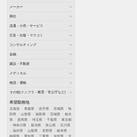
メーカー
商社
流通・小売・サービス
広告・出版・マスコミ
コンサルティング
金融
建設・不動産
メディカル
物流・運輸
その他(インフラ・教育・官公庁など)
希望勤務地
北海道
青森県
岩手県
宮城県
秋
田県
山形県
福島県
茨城県
栃木
県
群馬県
埼玉県
千葉県
東京都
神奈川県
新潟県
富山県
石川県
福井県
山梨県
長野県
岐阜県
静岡県
愛知県
三重県
滋賀県
京