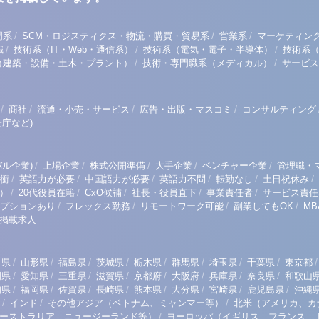
/
/
/
門系
SCM・ロジスティクス・物流・購買・貿易系
営業系
マーケティン
/
/
/
職
技術系（IT・Web・通信系）
技術系（電気・電子・半導体）
技術系
/
/
（建築・設備・土木・プラント）
技術・専門職系（メディカル）
サービス
/
/
/
/
商社
流通・小売・サービス
広告・出版・マスコミ
コンサルティング
庁など)
/
/
/
/
/
ル企業)
上場企業
株式公開準備
大手企業
ベンチャー企業
管理職・
/
/
/
/
/
/
衝
英語力が必要
中国語力が必要
英語力不問
転勤なし
土日祝休み
/
/
/
/
/
）
20代役員在籍
CxO候補
社長・役員直下
事業責任者
サービス責任
/
/
/
/
プションあり
フレックス勤務
リモートワーク可能
副業してもOK
M
掲載求人
/
/
/
/
/
/
/
/
/
田県
山形県
福島県
茨城県
栃木県
群馬県
埼玉県
千葉県
東京都
/
/
/
/
/
/
/
/
岡県
愛知県
三重県
滋賀県
京都府
大阪府
兵庫県
奈良県
和歌山
/
/
/
/
/
/
/
/
知県
福岡県
佐賀県
長崎県
熊本県
大分県
宮崎県
鹿児島県
沖縄
/
/
/
インド
その他アジア（ベトナム、ミャンマー等）
北米（アメリカ、カ
/
ーストラリア、ニュージーランド等）
ヨーロッパ（イギリス、フランス、