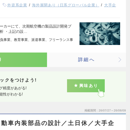
外資系企業
海外展開あり（日系グローバル企業）
大手企
メーカーにて、次期航空機の製品設計開発プ
析 ・上記の設…
負事業、教育事業、派遣事業、フリーランス事
り
詳細へ
ックをつけよう!
興味あり
グ精度があがる!
能性がわかる!
掲載期間
26/07/27～26/08/09
自動車内装部品の設計／土日休／大手企