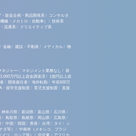
/
グ・販促企画・商品開発系
コンサルタ
/
（機械・メカトロ・自動車）
技術系
/
・流通系
クリエイティブ系
/
/
/
/
金融
建設・不動産
メディカル
物
/
/
マネジャー
マネジメント業務なし
新
/
3,000万円以上資金調達済
1億円以上資
/
/
/
者
開発責任者
海外転勤
年収600万
/
/
BA・留学支援制度
育児支援制度
直接
/
/
/
/
神奈川県
新潟県
富山県
石川県
/
/
/
/
/
県
鳥取県
島根県
岡山県
広島県
/
/
/
/
/
/
県
中国
韓国
香港
台湾
タイ
シ
/
ナダ等）
中南米（メキシコ、ブラジ
/
ドイツ、ロシア等）
中近東・アフリカ