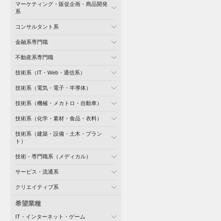
マーケティング・販促企画・商品開発
系
コンサルタント系
金融系専門職
不動産系専門職
技術系（IT・Web・通信系）
技術系（電気・電子・半導体）
技術系（機械・メカトロ・自動車）
技術系（化学・素材・食品・衣料）
技術系（建築・設備・土木・プラン
ト）
技術・専門職系（メディカル）
サービス・流通系
クリエイティブ系
希望業種
IT・インターネット・ゲーム