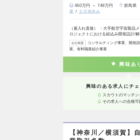
450万円 ～ 749万円
群馬県
業
土日祝休み
（雇入れ直後） ・大手航空宇宙製品
ロジェクトにおける組込み開発設計/解
コンサルティング事業、開発請
会社概要
業、有料職業紹介事業
興味あ
興味のある求人にチェ
スカウトのマッチン
その求人への合格可
【神奈川／横須賀】