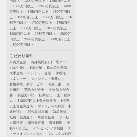
円以上
1200万円以上
1250万円以上
1300万円以上
1350万円以上
1400
万円以上
1450万円以上
1500万円以
上
1550万円以上
1600万円以上
16
50万円以上
1700万円以上
1750万円
以上
1800万円以上
1850万円以上
1900万円以上
1950万円以上
2000万
円以上
2500万円以上
3000万円以上
5000万円以上
こだわり条件
外資系企業
海外展開あり(日系グロー
バル企業)
上場企業
株式公開準備
大手企業
ベンチャー企業
管理職・
マネジャー
マネジメント業務なし
新規事業・新サービス
海外出張
海
外折衝
英語力が必要
中国語力が必
要
英語力不問
転勤なし
土日祝休
み
3,000万円以上資金調達済
1億円
以上資金調達済
ポテンシャル採用（未
経験可）
20代役員在籍
CxO候補
社長・役員直下
事業責任者
サービ
ス責任者
開発責任者
海外転勤
年
収600万以上
インセンティブ制度
ス
トックオプションあり
フレックス勤務