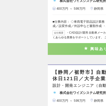
株式会社ワイズシステム研究所
400万円 ～ 599万円
静岡県
■仕事内容： ◇車両電子部品設計業務
成／設変作成／外設申など書類作成 
・CAD/設計/運用 自動車メ
会社概要
くあらゆる業務をサポートしています。 
興味あ
【静岡／裾野市】自
休日121日／大手企
設計・開発エンジニア（自
株式会社ワイズシステム研究所
400万円 ～ 599万円
静岡県