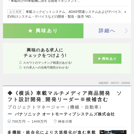
・車載向けIVI車載機に関する開発マネジメント…
車載コックピットシステム、ADAS*関連システムおよびデバイス、x
会社概要
EV向けシステム・デバイスなどの開発・製造・販売 *AD…
興味あり
詳細へ
興味のある求人に
チェックをつけよう!
興味あり
スカウトのマッチング精度があがる!
その求人への合格可能性がわかる!
掲載期間
26/07/27～26/08/09
◆《横浜》車載マルチメディア商品開発 ソ
フト設計開発_開発リーダー※候補含む
プロジェクトマネージャー（機械・自動車）
パナソニック オートモーティブシステムズ株式会社
700万円 ～ 1449万円
神奈川県
多機能・統合化により大規模化が進む車載