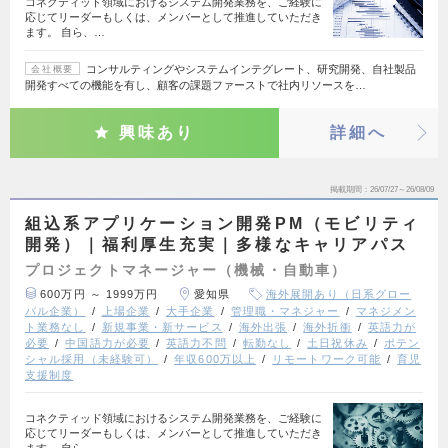
コネクティッド領域におけるシステム開発業務を、ご経験に
応じてリーダーもしくは、メンバーとして推進していただき
ます。 自ら、…
コンサルティングやシステムインテグレート、研究開発、自社製品
会社概要
開発すべての機能を有し、顧客の課題ファーストで社内リソースを…
興味あり
詳細へ
掲載期間
26/07/27～26/08/09
組込系アプリケーション開発PM（モビリティ
開発）｜福利厚生充実｜多様なキャリアパス
プロジェクトマネージャー（機械・自動車）
600万円 ～ 1999万円
愛知県
海外展開あり（日系グロー
バル企業）
上場企業
大手企業
管理職・マネジャー
マネジメン
ト業務なし
新規事業・新サービス
海外出張
海外折衝
英語力が
必要
中国語力が必要
英語力不問
転勤なし
土日祝休み
ポテン
シャル採用（未経験可）
年収600万以上
リモートワーク可能
育児
支援制度
コネクティッド領域におけるシステム開発業務を、ご経験に
応じてリーダーもしくは、メンバーとして推進していただき
ます。 自ら、…