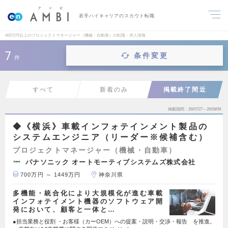
若手ハイキャリアのスカウト転職
400万円以上のプロジェクトマネージャー（機械・自動車）の転職・求人情報
7
条件変更
件
すべて
新着のみ
掲載終了間近
掲載期間
26/07/27～26/08/09
◆《横浜》車載インフォテインメント製品の
システムエンジニア（リーダー※候補含む）
プロジェクトマネージャー（機械・自動車）
パナソニック オートモーティブシステムズ株式会社
700万円 ～ 1449万円
神奈川県
多機能・統合化により大規模化が進む車載
インフォテイメント機器のソフトウェア開
発において、顧客と一体と…
●担当業務と役割 ・お客様（カーOEM）への提案・説明・交渉・報告 を推進。