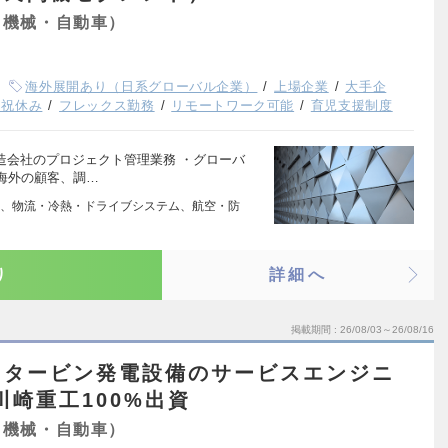
（機械・自動車）
海外展開あり（日系グローバル企業）
上場企業
大手企
日祝休み
フレックス勤務
リモートワーク可能
育児支援制度
造会社のプロジェクト管理業務 ・グローバ
海外の顧客、調…
、物流・冷熱・ドライブシステム、航空・防
り
詳細へ
掲載期間
26/08/03～26/08/16
スタービン発電設備のサービスエンジニ
川崎重工100%出資
（機械・自動車）