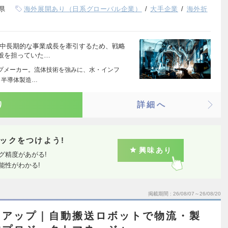
県
海外展開あり（日系グローバル企業）
大手企業
海外折
の中長期的な事業成長を牽引するため、戦略
般を担っていた…
ンプメーカー。流体技術を強みに、水・インフ
と半導体製造…
り
詳細へ
ックをつけよう!
興味あり
グ精度があがる!
能性がわかる!
掲載期間
26/08/07～26/08/20
トアップ｜自動搬送ロボットで物流・製