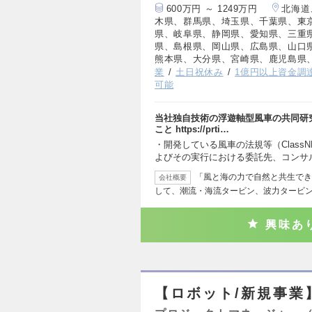
600万円 ～ 1249万円
北海道
木県、群馬県、埼玉県、千葉県、東
県、岐阜県、静岡県、愛知県、三重
県、島根県、岡山県、広島県、山口
熊本県、大分県、宮崎県、鹿児島県
業
土日祝休み
1億円以上資金調
可能
当社独自技術の浮遊軸型風車の共同研
こと https://prti…
・開発している風車の法規等（Clas
よびその実行における委託先、コンサ
「風と海の力で自然と共生でき
会社概要
して、潮流・海流タービン、波力タービ
興味あ
【ロボット/新規事業