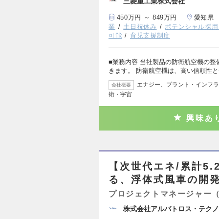
三菱重工業株式会社
450万円 ～ 849万円
愛知県
業
土日祝休み
ポテンシャル採用
可能
育児支援制度
■業務内容 当社製品の防衛航空機の
きます。 防衛航空機は、高い信頼性
エナジー、プラント・インフラ
会社概要
衛・宇宙
興味あ
【次世代エネ/累計5
る、浮体式風車の開
プロジェクトマネージャー
株式会社アルバトロス・テクノ