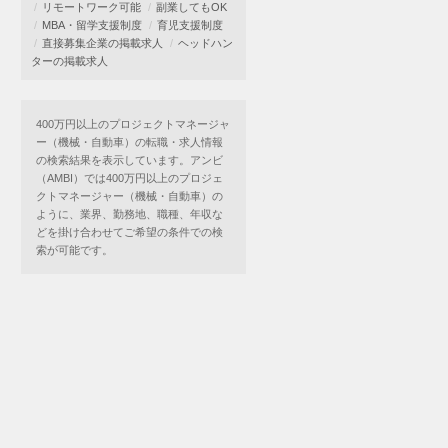
リモートワーク可能
副業してもOK
MBA・留学支援制度
育児支援制度
直接募集企業の掲載求人
ヘッドハン
ターの掲載求人
400万円以上のプロジェクトマネージャ
ー（機械・自動車）の転職・求人情報
の検索結果を表示しています。アンビ
（AMBI）では400万円以上のプロジェ
クトマネージャー（機械・自動車）の
ように、業界、勤務地、職種、年収な
どを掛け合わせてご希望の条件での検
索が可能です。