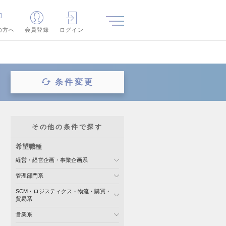
の方へ
会員登録
ログイン
条件変更
その他の条件で探す
希望職種
経営・経営企画・事業企画系
管理部門系
SCM・ロジスティクス・物流・購買・
貿易系
営業系