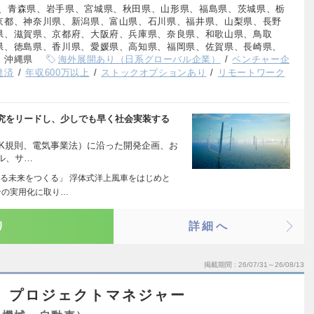
、青森県、岩手県、宮城県、秋田県、山形県、福島県、茨城県、栃
京都、神奈川県、新潟県、富山県、石川県、福井県、山梨県、長野
県、滋賀県、京都府、大阪府、兵庫県、奈良県、和歌山県、鳥取
県、徳島県、香川県、愛媛県、高知県、福岡県、佐賀県、長崎県、
、沖縄県
海外展開あり（日系グローバル企業）
ベンチャー企
達済
年収600万以上
ストックオプションあり
リモートワーク
究をリードし、少しでも早く社会実装する
sNK規則、電気事業法）に沿った開発企画、お
ル、サ…
る未来をつくる」 浮体式洋上風車をはじめと
ンの実用化に取り…
り
詳細へ
掲載期間
26/07/31～26/08/13
】プロジェクトマネジャー