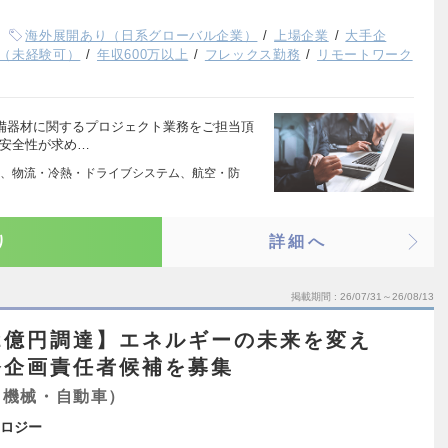
海外展開あり（日系グローバル企業）
上場企業
大手企
（未経験可）
年収600万以上
フレックス勤務
リモートワーク
整備器材に関するプロジェクト業務をご担当頂
と安全性が求め…
、物流・冷熱・ドライブシステム、航空・防
り
詳細へ
掲載期間
26/07/31～26/08/13
.2億円調達】エネルギーの未来を変え
発企画責任者候補を募集
（機械・自動車）
ロジー