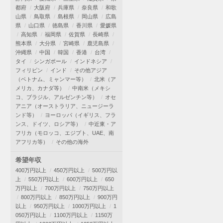
都府
大阪府
兵庫県
奈良県
和歌
山県
鳥取県
島根県
岡山県
広島
県
山口県
徳島県
香川県
愛媛県
高知県
福岡県
佐賀県
長崎県
熊本県
大分県
宮崎県
鹿児島県
沖縄県
中国
韓国
香港
台湾
タイ
シンガポール
インドネシア
フィリピン
インド
その他アジア
（ベトナム、ミャンマー等）
北米（ア
メリカ、カナダ等）
中南米（メキシ
コ、ブラジル、アルゼンチン等）
オセ
アニア（オーストラリア、ニュージーラ
ンド等）
ヨーロッパ（イギリス、フラ
ンス、ドイツ、ロシア等）
中近東・ア
フリカ（モロッコ、エジプト、UAE、南
アフリカ等）
その他の海外
希望年収
400万円以上
450万円以上
500万円以
上
550万円以上
600万円以上
650
万円以上
700万円以上
750万円以上
800万円以上
850万円以上
900万円
以上
950万円以上
1000万円以上
1
050万円以上
1100万円以上
1150万