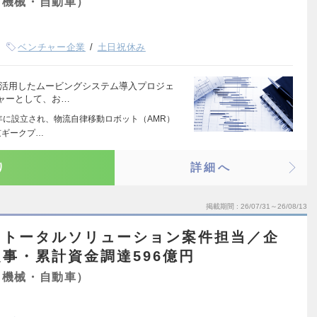
（機械・自動車）
ベンチャー企業
土日祝休み
を活用したムービングシステム導入プロジェ
ャーとして、お…
7年に設立され、物流自律移動ロボット（AMR）
京ギークプ…
り
詳細へ
掲載期間
26/07/31～26/08/13
・トータルソリューション案件担当／企
事・累計資金調達596億円
（機械・自動車）