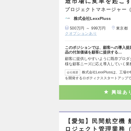
造市場に変革を起こ
プロジェクトマネージャー
株式会社LexxPluss
500万円 ～ 999万円
東京都
クオプションあり
このポジションでは、顧客への導入提
品の付加価値を顧客に提供する…
顧客に提供しやすいように既存プロダ
様な顧客ニーズに応え導入していく業
株式会社LexxPlussは、工
会社概要
を開発するロボティクススタートアップ
興味あ
【愛知】民間航空機 
ロジェクト管理業務