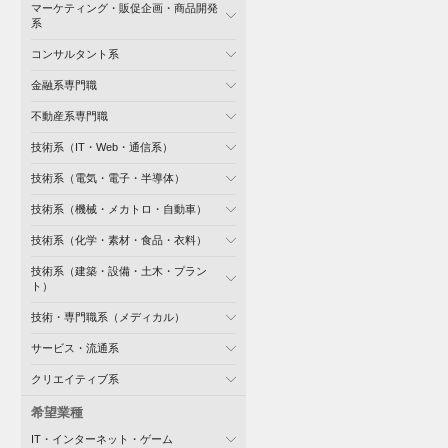
マーケティング・販促企画・商品開発
系
コンサルタント系
金融系専門職
不動産系専門職
技術系（IT・Web・通信系）
技術系（電気・電子・半導体）
技術系（機械・メカトロ・自動車）
技術系（化学・素材・食品・衣料）
技術系（建築・設備・土木・プラン
ト）
技術・専門職系（メディカル）
サービス・流通系
クリエイティブ系
希望業種
IT・インターネット・ゲーム