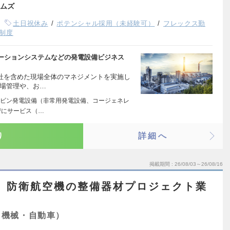
ムズ
土日祝休み
ポテンシャル採用（未経験可）
フレックス勤
制度
ーションシステムなどの発電設備ビジネス
会社を含めた現場全体のマネジメントを実施し
場管理や、お…
ビン発電設備（非常用発電設備、コージェネレ
びにサービス（…
り
詳細へ
掲載期間
26/08/03～26/08/16
】防衛航空機の整備器材プロジェクト業
（機械・自動車）