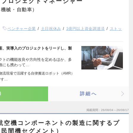
すプロジェクトマネージャー
（機械・自動車）
ベンチャー企業
土日祝休み
1億円以上資金調達済
ストッ
案、実導入のプロジェクトをリードし、製
クトの機能改良や方向性を定めるほか、多
務にも携わって…
場や物流現場で活躍する自律搬送ロボット（AMR）
です…
り
詳細へ
掲載期間
26/08/04～26/08/17
航空機コンポーネントの製造に関するプ
（民間機セグメント）