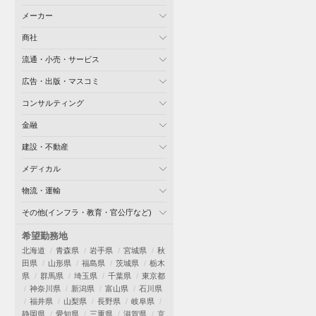
メーカー
商社
流通・小売・サービス
広告・出版・マスコミ
コンサルティング
金融
建設・不動産
メディカル
物流・運輸
その他(インフラ・教育・官公庁など)
希望勤務地
北海道
青森県
岩手県
宮城県
秋
田県
山形県
福島県
茨城県
栃木
県
群馬県
埼玉県
千葉県
東京都
神奈川県
新潟県
富山県
石川県
福井県
山梨県
長野県
岐阜県
静岡県
愛知県
三重県
滋賀県
京