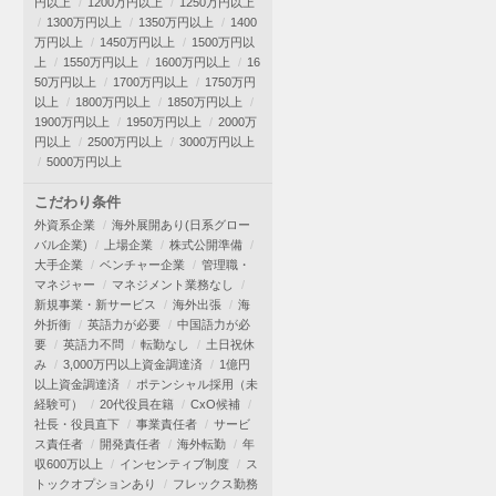
円以上
1200万円以上
1250万円以上
1300万円以上
1350万円以上
1400
万円以上
1450万円以上
1500万円以
上
1550万円以上
1600万円以上
16
50万円以上
1700万円以上
1750万円
以上
1800万円以上
1850万円以上
1900万円以上
1950万円以上
2000万
円以上
2500万円以上
3000万円以上
5000万円以上
こだわり条件
外資系企業
海外展開あり(日系グロー
バル企業)
上場企業
株式公開準備
大手企業
ベンチャー企業
管理職・
マネジャー
マネジメント業務なし
新規事業・新サービス
海外出張
海
外折衝
英語力が必要
中国語力が必
要
英語力不問
転勤なし
土日祝休
み
3,000万円以上資金調達済
1億円
以上資金調達済
ポテンシャル採用（未
経験可）
20代役員在籍
CxO候補
社長・役員直下
事業責任者
サービ
ス責任者
開発責任者
海外転勤
年
収600万以上
インセンティブ制度
ス
トックオプションあり
フレックス勤務