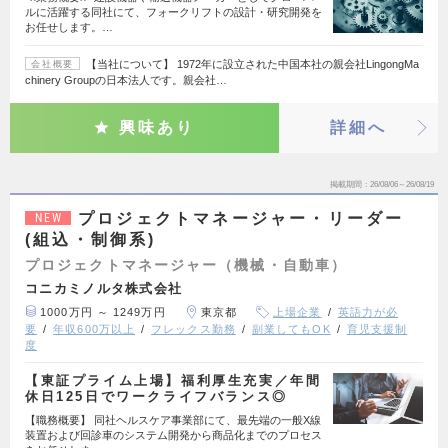
ルに活躍する同社にて、フォークリフトの設計・研究開発を
お任せします。…
【当社について】 1972年に設立された中国本社の親会社LingongMa
会社概要
chinery Groupの日本法人です。親会社…
興味あり
詳細へ
掲載期間
26/08/06～26/08/19
プロジェクトマネージャー・リーダー
NEW
(組込・制御系)
プロジェクトマネージャー（機械・自動車）
コニカミノルタ株式会社
1000万円 ～ 1249万円
東京都
上場企業
英語力が必
要
年収600万以上
フレックス勤務
副業してもOK
育児支援制
度
【東証プライム上場】福利厚生充実／年間
休日125日でワークライフバランス◎
【職務概要】 同社ヘルスケア事業部にて、最先端の一般X線
装置および回診車のシステム開発から商品化までのプロセス