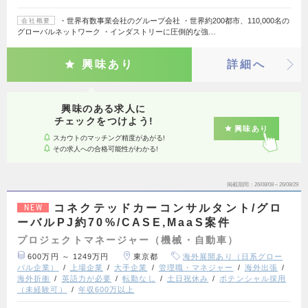
・世界有数事業会社のグループ会社 ・世界約200都市、110,000名の
会社概要
グローバルネットワーク ・インダストリーに圧倒的な強…
興味あり
詳細へ
興味のある求人に
チェックをつけよう!
興味あり
スカウトのマッチング精度があがる!
その求人への合格可能性がわかる!
掲載期間
26/08/08～26/08/29
コネクテッドカーコンサルタント/グロ
NEW
ーバルPJ約70%/CASE,MaaS案件
プロジェクトマネージャー（機械・自動車）
600万円 ～ 1249万円
東京都
海外展開あり（日系グロー
バル企業）
上場企業
大手企業
管理職・マネジャー
海外出張
海外折衝
英語力が必要
転勤なし
土日祝休み
ポテンシャル採用
（未経験可）
年収600万以上