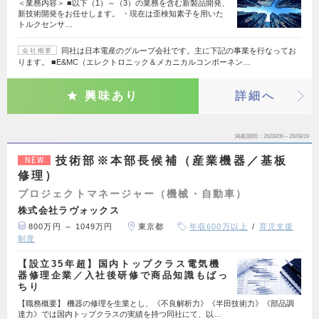
＜業務内容＞ ■以下（1）～（3）の業務を含む新製品開発、
新技術開発をお任せします。 ・現在は歪検知素子を用いた
トルクセンサ…
同社は日本電産のグループ会社です。主に下記の事業を行なってお
会社概要
ります。 ■E&MC（エレクトロニック＆メカニカルコンポーネン…
興味あり
詳細へ
掲載期間
26/08/06～26/08/19
技術部※本部長候補（産業機器／基板
NEW
修理）
プロジェクトマネージャー（機械・自動車）
株式会社ラヴォックス
800万円 ～ 1049万円
東京都
年収600万以上
育児支援
制度
【設立35年超】国内トップクラス電気機
器修理企業／入社後研修で商品知識もばっ
ちり
【職務概要】 機器の修理を生業とし、《不良解析力》《半田技術力》《部品調
達力》では国内トップクラスの実績を持つ同社にて、以…