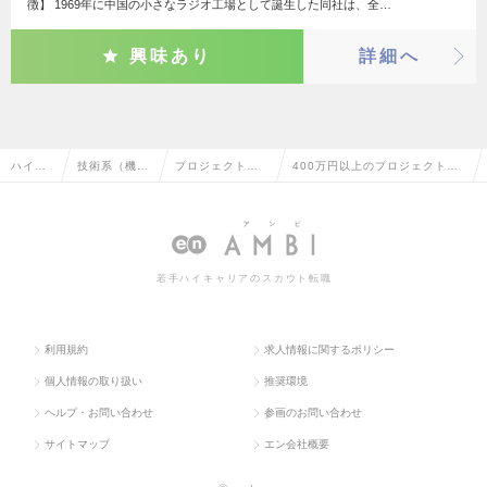
徴】 1969年に中国の小さなラジオ工場として誕生した同社は、全…
興味あり
詳細へ
ハイク
技術系（機
プロジェクトマ
400万円以上のプロジェクトマ
ラス求
械・メカト
ネージャー（機
ネージャー（機械・自動車）の
人TOP
ロ・自動車）
械・自動車）
転職・求人情報一覧
若手ハイキャリアのスカウト転職
利用規約
求人情報に関するポリシー
個人情報の取り扱い
推奨環境
ヘルプ・お問い合わせ
参画のお問い合わせ
サイトマップ
エン会社概要