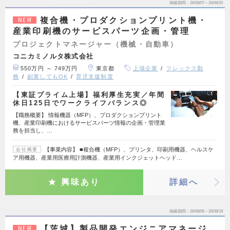
掲載期間
26/08/07～26/08/20
複合機・プロダクションプリント機・
NEW
産業印刷機のサービスパーツ企画・管理
プロジェクトマネージャー（機械・自動車）
コニカミノルタ株式会社
550万円 ～ 749万円
東京都
上場企業
フレックス勤
務
副業してもOK
育児支援制度
【東証プライム上場】福利厚生充実／年間
休日125日でワークライフバランス◎
【職務概要】 情報機器（MFP）、プロダクションプリント
機、産業印刷機におけるサービスパーツ情報の企画・管理業
務を担当し、…
【事業内容】 ■複合機（MFP）、プリンタ、印刷用機器、ヘルスケ
会社概要
ア用機器、産業用医療用計測機器、産業用インクジェットヘッド…
興味あり
詳細へ
掲載期間
26/08/06～26/08/19
【茨城】製品開発エンジニアマネージ
NEW