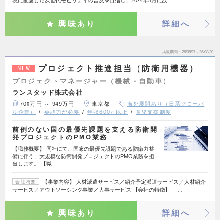
境に配慮した次世代モビリティの普及を目指し、2024年5月に設…
興味あり
詳細へ
掲載期間
26/08/07～26/08/20
プロジェクト推進担当（防衛用機器）
NEW
プロジェクトマネージャー（機械・自動車）
ランスタッド株式会社
700万円 ～ 949万円
東京都
海外展開あり（日系グローバ
ル企業）
英語力が必要
年収600万以上
育児支援制度
前例のない国の最優先課題を支える防衛開
発プロジェクトのPMO業務
【職務概要】 同社にて、国家の最優先課題である防衛力整
備に伴う、大規模な防衛開発プロジェクトのPMO業務を担
当します。 【職…
【事業内容】 人材派遣サービス／紹介予定派遣サービス／人材紹介
会社概要
サービス／アウトソーシング事業／人事サービス 【会社の特徴】 …
興味あり
詳細へ