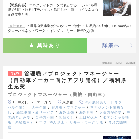
【職務内容】 コネクティドカーを代表とする、モバイル環
境で利用されるIoTデバイスを活用した、新しいビジネスの
企画立案と実…
・世界有数事業会社のグループ会社 ・世界約200都市、110,000名の
会社概要
グローバルネットワーク ・インダストリーに圧倒的な強…
興味あり
詳細へ
掲載期間
26/08/07～26/08/23
管理職／プロジェクトマネージャー
NEW
（自動車メーカー向けアプリ開発）／福利厚
生充実
プロジェクトマネージャー（機械・自動車）
1000万円 ～ 1999万円
東京都
海外展開あり（日系グロー
バル企業）
大手企業
管理職・マネジャー
マネジメント業務な
し
新規事業・新サービス
海外出張
海外折衝
英語力が必要
中
国語力が必要
英語力不問
転勤なし
土日祝休み
ポテンシャル採
用（未経験可）
年収600万以上
リモートワーク可能
育児支援制
度