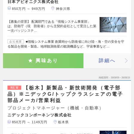
日本アビオニクス株式会社
850万円 ～ 949万円
神奈川県
【募集の背景】 配属部門である「情報システム事業部」
は、防衛庁（現 防衛省）から主契約会社として受注した第
一次バッジシステ…
■情報システム事業 創業時から防衛省に向け陸・海・空の安全を守
会社概要
る製品を開発・製造。地球観測衛星の観測機器など、宇宙事業など…
興味あり
詳細へ
掲載期間
26/08/06～26/08/19
【栃木】新製品・新技術開発（電子部
NEW
品）※ニデックG/トップクラスシェアの電子
部品メーカ/営業利益
プロジェクトマネージャー（機械・自動車）
ニデックコンポーネンツ株式会社
850万円 ～ 1149万円
栃木県