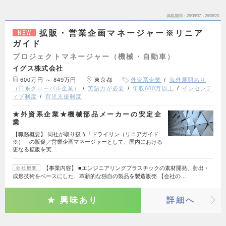
掲載期間
26/08/07～26/08/20
拡販・営業企画マネージャー※リニア
NEW
ガイド
プロジェクトマネージャー（機械・自動車）
イグス株式会社
600万円 ～ 849万円
東京都
外資系企業
海外展開あり
（日系グローバル企業）
英語力が必要
年収600万以上
インセンテ
ィブ制度
育児支援制度
★外資系企業★機械部品メーカーの安定企
業
【職務概要】 同社が取り扱う「ドライリン（リニアガイド
※）」の販促／営業企画マネージャーとして、国内における
更なる拡販を実…
【事業内容】 ■エンジニアリングプラスチックの素材開発、射出・
会社概要
成形技術をベースにした、革新的な独自の製品を製造販売 【会社の…
興味あり
詳細へ