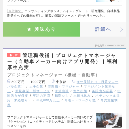
ジメントをお…
コンサルティングやシステムインテグレート、研究開発、自社製品
会社概要
開発すべての機能を有し、顧客の課題ファーストで社内リソースを…
興味あり
詳細へ
掲載期間
26/08/07～26/08/20
管理職候補｜プロジェクトマネージャ
NEW
ー（自動車メーカー向けアプリ開発）｜福利
厚生充実
プロジェクトマネージャー（機械・自動車）
800万円 ～ 1999万円
東京都
海外展開あり（日系グロー
バル企業）
大手企業
管理職・マネジャー
マネジメント業務な
し
新規事業・新サービス
海外出張
海外折衝
英語力が必要
中
国語力が必要
英語力不問
転勤なし
土日祝休み
ポテンシャル採
用（未経験可）
年収600万以上
リモートワーク可能
育児支援制
度
プロジェクトマネージャーとして自動車メーカー向けのアプ
リケーション（コネクティッドシステム）開発におけるマネ
ジメントをお…