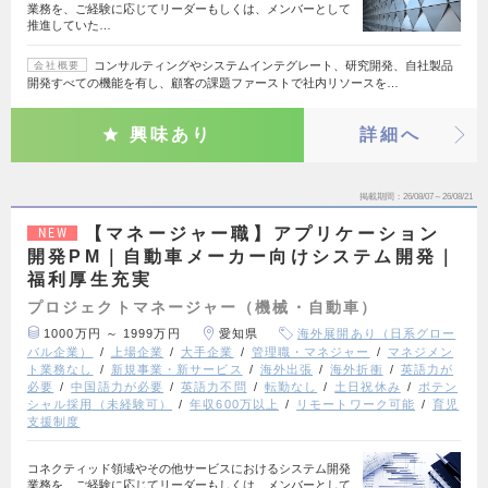
業務を、ご経験に応じてリーダーもしくは、メンバーとして
推進していた…
コンサルティングやシステムインテグレート、研究開発、自社製品
会社概要
開発すべての機能を有し、顧客の課題ファーストで社内リソースを…
興味あり
詳細へ
掲載期間
26/08/07～26/08/21
【マネージャー職】アプリケーション
NEW
開発PM｜自動車メーカー向けシステム開発｜
福利厚生充実
プロジェクトマネージャー（機械・自動車）
1000万円 ～ 1999万円
愛知県
海外展開あり（日系グロー
バル企業）
上場企業
大手企業
管理職・マネジャー
マネジメン
ト業務なし
新規事業・新サービス
海外出張
海外折衝
英語力が
必要
中国語力が必要
英語力不問
転勤なし
土日祝休み
ポテン
シャル採用（未経験可）
年収600万以上
リモートワーク可能
育児
支援制度
コネクティッド領域やその他サービスにおけるシステム開発
業務を、ご経験に応じてリーダーもしくは、メンバーとして