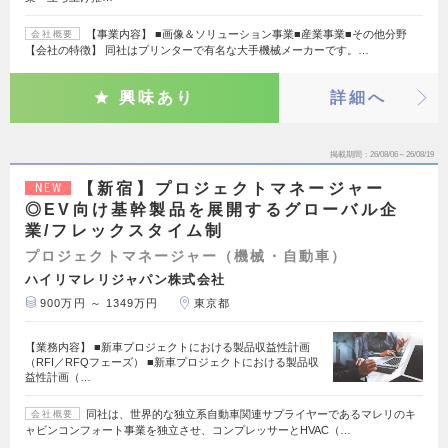
【事業内容】 ■画像＆ソリューション事業■産業事業■その他分野
会社概要
【会社の特徴】 同社はプリンターで有名な大手機械メーカーです。…
興味あり
詳細へ
掲載期間
26/08/06～26/08/19
【新宿】プロジェクトマネージャー
NEW
◎EV向け基幹製品を展開するグローバル企
業/フレックスタイム制
プロジェクトマネージャー（機械・自動車）
ハイリマレリジャパン株式会社
900万円 ～ 1349万円
東京都
【業務内容】 ■新車プロジェクトにおける製品収益性計画
（RFI／RFQフェーズ） ■新車プロジェクトにおける製品収
益性計画（…
同社は、世界的な独立系自動車関連サプライヤーであるマレリのキ
会社概要
ャビンコンフォート事業を独立させ、コンプレッサーとHVAC（…