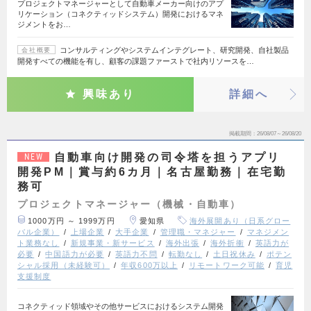
プロジェクトマネージャーとして自動車メーカー向けのアプ
リケーション（コネクティッドシステム）開発におけるマネ
ジメントをお…
コンサルティングやシステムインテグレート、研究開発、自社製品
会社概要
開発すべての機能を有し、顧客の課題ファーストで社内リソースを…
興味あり
詳細へ
掲載期間
26/08/07～26/08/20
自動車向け開発の司令塔を担うアプリ
NEW
開発PM｜賞与約6カ月｜名古屋勤務｜在宅勤
務可
プロジェクトマネージャー（機械・自動車）
1000万円 ～ 1999万円
愛知県
海外展開あり（日系グロー
バル企業）
上場企業
大手企業
管理職・マネジャー
マネジメン
ト業務なし
新規事業・新サービス
海外出張
海外折衝
英語力が
必要
中国語力が必要
英語力不問
転勤なし
土日祝休み
ポテン
シャル採用（未経験可）
年収600万以上
リモートワーク可能
育児
支援制度
コネクティッド領域やその他サービスにおけるシステム開発