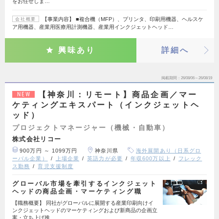
をお任せしま…
【事業内容】 ■複合機（MFP）、プリンタ、印刷用機器、ヘルスケ
会社概要
ア用機器、産業用医療用計測機器、産業用インクジェットヘッド…
興味あり
詳細へ
掲載期間
26/08/06～26/08/19
【神奈川：リモート】商品企画／マー
NEW
ケティングエキスパート（インクジェットヘ
ッド）
プロジェクトマネージャー（機械・自動車）
株式会社リコー
900万円 ～ 1099万円
神奈川県
海外展開あり（日系グロ
ーバル企業）
上場企業
英語力が必要
年収600万以上
フレック
ス勤務
育児支援制度
グローバル市場を牽引するインクジェット
ヘッドの商品企画・マーケティング職
【職務概要】 同社がグローバルに展開する産業印刷向けイ
ンクジェットヘッドのマーケティングおよび新商品の企画立
案・立ち上げ推…