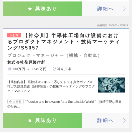
興味あり
詳細へ
掲載期間
26/08/06～26/08/19
【神奈川】半導体工場向け設備におけ
NEW
るプロダクトマネジメント・技術マーケティ
ング/S5057
プロジェクトマネージャー（機械・自動車）
株式会社荏原製作所
900万円 ～ 1249万円
神奈川県
【業務内容】 経験値やスキルに応じてドライ真空ポンプや
排ガス処理装置（除害装置）の技術マーケティングやプロダ
クトマネジメン…
“Passion and Innovation for a Sustainable World.”（持続可能な世界
会社概要
のため…
興味あり
詳細へ