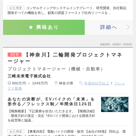
コンサルティングやシステムインテグレート、研究開発、自社製品
会社概要
開発すべての機能を有し、顧客の課題ファーストで社内リソースを…
興味あり
詳細へ
掲載期間
26/08/07～26/08/20
【神奈川】二輪開発プロジェクトマネ
NEW
ージャー
プロジェクトマネージャー（機械・自動車）
三崎未来電子株式会社
800万円 ～ 1049万円
神奈川県
年収600万以上
フレッ
クス勤務
あなたの決断が、EVバイクの「未来」を
形作る／フレックス制／年間休日126日
【職務概要】 下記業務を担当いただきます。 【職務詳細】
・開発方針の策定・決定 └EVバイク開発における開発方針
を経営陣と協議…
【事業内容】 電動バイクの開発・販売 【会社の特徴】 同社は、環
会社概要