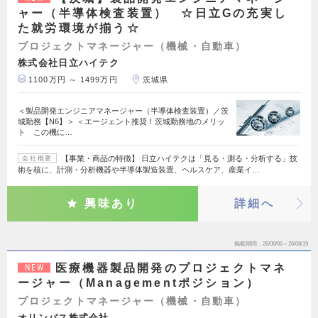
ャー（半導体検査装置） ☆日立Gの充実し
た就労環境が揃う☆
プロジェクトマネージャー（機械・自動車）
株式会社日立ハイテク
1100万円 ～ 1499万円
茨城県
＜製品開発エンジニアマネージャー（半導体検査装置）／茨
城勤務【N6】＞ ＜エージェント推奨！茨城勤務地のメリッ
ト この機に…
【事業・商品の特徴】 日立ハイテクは「見る・測る・分析する」技
会社概要
術を核に、計測・分析機器や半導体製造装置、ヘルスケア、産業イ…
興味あり
詳細へ
掲載期間
26/08/06～26/08/19
医療機器製品開発のプロジェクトマネ
NEW
ージャー（Managementポジション）
プロジェクトマネージャー（機械・自動車）
オリンパス株式会社