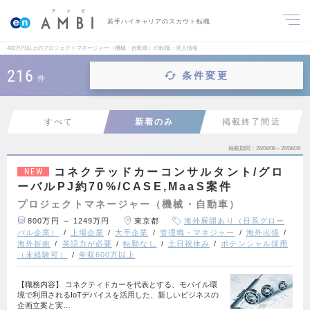
若手ハイキャリアのスカウト転職
400万円以上のプロジェクトマネージャー（機械・自動車）の転職・求人情報
216
条件変更
件
すべて
新着のみ
掲載終了間近
掲載期間
26/08/08～26/08/29
コネクテッドカーコンサルタント/グロ
NEW
ーバルPJ約70%/CASE,MaaS案件
プロジェクトマネージャー（機械・自動車）
800万円 ～ 1249万円
東京都
海外展開あり（日系グロー
バル企業）
上場企業
大手企業
管理職・マネジャー
海外出張
海外折衝
英語力が必要
転勤なし
土日祝休み
ポテンシャル採用
（未経験可）
年収600万以上
【職務内容】 コネクティドカーを代表とする、モバイル環
境で利用されるIoTデバイスを活用した、新しいビジネスの
企画立案と実…