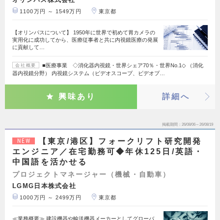
1100万円 ～ 1549万円
東京都
【オリンパスについて】 1950年に世界で初めて胃カメラの
実用化に成功してから、医療従事者と共に内視鏡医療の発展
に貢献して…
■医療事業 ◇消化器内視鏡・世界シェア70％・世界No.1◇ （消化
会社概要
器内視鏡分野） 内視鏡システム（ビデオスコープ、ビデオプ…
興味あり
詳細へ
掲載期間
26/08/06～26/08/19
【東京/港区】フォークリフト研究開発
NEW
エンジニア／在宅勤務可◆年休125日/英語・
中国語を活かせる
プロジェクトマネージャー（機械・自動車）
LGMG日本株式会社
1000万円 ～ 2499万円
東京都
≪業務概要≫ 建設機器や輸送機器メーカーとしてグローバ