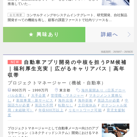
推進していた…
コンサルティングやシステムインテグレート、研究開発、自社製品
会社概要
開発すべての機能を有し、顧客の課題ファーストで社内リソースを…
興味あり
詳細へ
掲載期間
26/08/07～26/08/20
自動車アプリ開発の中核を担うPM候補
NEW
｜福利厚生充実｜広がるキャリアパス｜高年
収帯
プロジェクトマネージャー（機械・自動車）
800万円 ～ 1999万円
東京都
海外展開あり（日系グロー
バル企業）
大手企業
管理職・マネジャー
マネジメント業務な
し
新規事業・新サービス
海外出張
海外折衝
英語力が必要
中
国語力が必要
英語力不問
転勤なし
土日祝休み
ポテンシャル採
用（未経験可）
年収600万以上
リモートワーク可能
育児支援制
度
プロジェクトマネージャーとして自動車メーカー向けのアプ
リケーション（コネクティッドシステム）開発におけるマネ