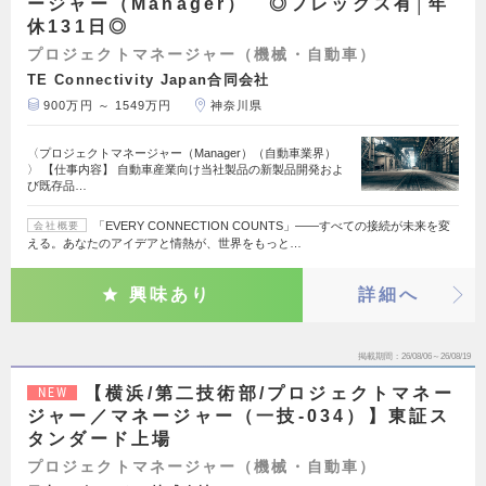
ージャー（Manager） ◎フレックス有│年
休131日◎
プロジェクトマネージャー（機械・自動車）
TE Connectivity Japan合同会社
900万円 ～ 1549万円
神奈川県
〈プロジェクトマネージャー（Manager）（自動車業界）
〉 【仕事内容】 自動車産業向け当社製品の新製品開発およ
び既存品…
「EVERY CONNECTION COUNTS」――すべての接続が未来を変
会社概要
える。あなたのアイデアと情熱が、世界をもっと…
興味あり
詳細へ
掲載期間
26/08/06～26/08/19
【横浜/第二技術部/プロジェクトマネー
NEW
ジャー／マネージャー（一技-034）】東証ス
タンダード上場
プロジェクトマネージャー（機械・自動車）