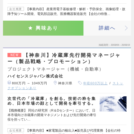
【事業内容】 産業用電子基板修理・解析・予防保全、画像処理・故
会社概要
障予知ツール開発、電気部品販売、医療機器製造販売 【会社の特徴…
興味あり
詳細へ
掲載期間
26/08/06～26/08/19
【神奈川】冷蔵庫先行開発マネージャ
NEW
ー（製品戦略・プロモーション）
プロジェクトマネージャー（機械・自動車）
ハイセンスジャパン株式会社
800万円 ～ 1049万円
神奈川県
年収600万以上
ストッ
クオプションあり
次世代の「冷蔵庫」を創る。技術の粋を集
め、日本市場の顔として開発を牽引する。
【職務概要】 同社の研究所（R＆Dセンター）において、日
本市場向け冷蔵庫の開発マネジメントおよび先行開発の牽引
役を担ってい…
【事業内容】 ■家電製品の輸出入■販売及び代理業務 【会社の特
会社概要