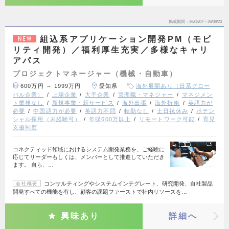
掲載期間
26/08/07～26/08/23
組込系アプリケーション開発PM（モビ
NEW
リティ開発）／福利厚生充実／多様なキャリ
アパス
プロジェクトマネージャー（機械・自動車）
600万円 ～ 1999万円
愛知県
海外展開あり（日系グロー
バル企業）
上場企業
大手企業
管理職・マネジャー
マネジメン
ト業務なし
新規事業・新サービス
海外出張
海外折衝
英語力が
必要
中国語力が必要
英語力不問
転勤なし
土日祝休み
ポテン
シャル採用（未経験可）
年収600万以上
リモートワーク可能
育児
支援制度
コネクティッド領域におけるシステム開発業務を、ご経験に
応じてリーダーもしくは、メンバーとして推進していただき
ます。 自ら、…
コンサルティングやシステムインテグレート、研究開発、自社製品
会社概要
開発すべての機能を有し、顧客の課題ファーストで社内リソースを…
興味あり
詳細へ