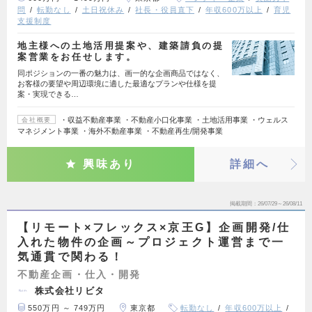
問
転勤なし
土日祝休み
社長・役員直下
年収600万以上
育児
支援制度
地主様への土地活用提案や、建築請負の提
案営業をお任せします。
同ポジションの一番の魅力は、画一的な企画商品ではなく、
お客様の要望や周辺環境に適した最適なプランや仕様を提
案・実現できる…
・収益不動産事業 ・不動産小口化事業 ・土地活用事業 ・ウェルス
会社概要
マネジメント事業 ・海外不動産事業 ・不動産再生/開発事業
興味あり
詳細へ
掲載期間
26/07/29～26/08/11
【リモート×フレックス×京王G】企画開発/仕
入れた物件の企画～プロジェクト運営まで一
気通貫で関わる！
不動産企画・仕入・開発
株式会社リビタ
550万円 ～ 749万円
東京都
転勤なし
年収600万以上