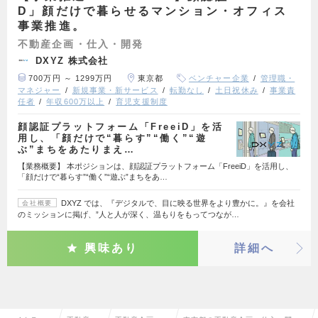
D」顔だけで暮らせるマンション・オフィス
事業推進。
不動産企画・仕入・開発
DXYZ 株式会社
700万円 ～ 1299万円
東京都
ベンチャー企業
管理職・
マネジャー
新規事業・新サービス
転勤なし
土日祝休み
事業責
任者
年収600万以上
育児支援制度
顔認証プラットフォーム「FreeiD」を活
用し、「顔だけで“暮らす”“働く”“遊
ぶ”まちをあたりまえ…
【業務概要】 本ポジションは、顔認証プラットフォーム「FreeiD」を活用し、
「顔だけで“暮らす”“働く”“遊ぶ”まちをあ…
DXYZ では、『デジタルで、目に映る世界をより豊かに。』を会社
会社概要
のミッションに掲げ、”人と人が深く、温もりをもってつなが…
興味あり
詳細へ