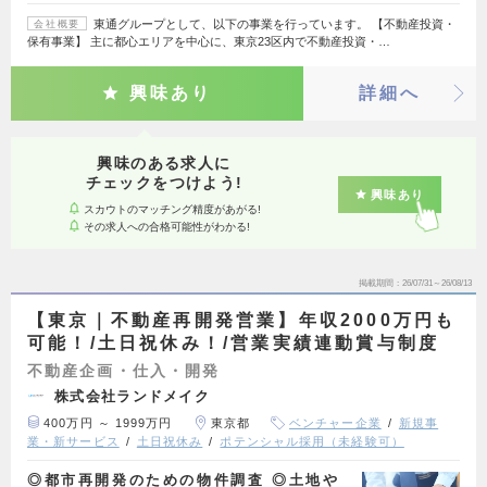
東通グループとして、以下の事業を行っています。 【不動産投資・
会社概要
保有事業】 主に都心エリアを中心に、東京23区内で不動産投資・…
興味あり
詳細へ
興味のある求人に
チェックをつけよう!
興味あり
スカウトのマッチング精度があがる!
その求人への合格可能性がわかる!
掲載期間
26/07/31～26/08/13
【東京｜不動産再開発営業】年収2000万円も
可能！/土日祝休み！/営業実績連動賞与制度
不動産企画・仕入・開発
株式会社ランドメイク
400万円 ～ 1999万円
東京都
ベンチャー企業
新規事
業・新サービス
土日祝休み
ポテンシャル採用（未経験可）
◎都市再開発のための物件調査 ◎土地や