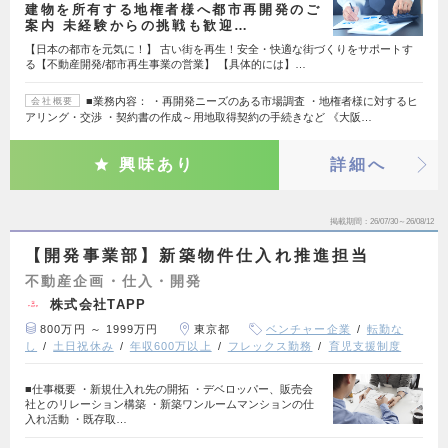
建物を所有する地権者様へ都市再開発のご
案内 未経験からの挑戦も歓迎…
【日本の都市を元気に！】 古い街を再生！安全・快適な街づくりをサポートす
る【不動産開発/都市再生事業の営業】 【具体的には】…
■業務内容： ・再開発ニーズのある市場調査 ・地権者様に対するヒ
会社概要
アリング・交渉 ・契約書の作成～用地取得契約の手続きなど 《大阪…
興味あり
詳細へ
掲載期間
26/07/30～26/08/12
【開発事業部】新築物件仕入れ推進担当
不動産企画・仕入・開発
株式会社TAPP
800万円 ～ 1999万円
東京都
ベンチャー企業
転勤な
し
土日祝休み
年収600万以上
フレックス勤務
育児支援制度
■仕事概要 ・新規仕入れ先の開拓 ・デベロッパー、販売会
社とのリレーション構築 ・新築ワンルームマンションの仕
入れ活動 ・既存取…