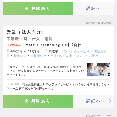
興味あり
詳細へ
掲載期間
26/07/30～26/08/12
営業（法人向け）
不動産企画・仕入・開発
matsuri technologies株式会社
600万円 ～ 899万円
東京都
ベンチャー企業
英語力不
問
転勤なし
土日祝休み
年収600万以上
フレックス勤務
アカウントセールスとして、事業成長の根幹である物件ポー
トフォリオを拡大するアカウントマネジメントを担当してい
ただきます。…
宿泊施設特化型PMSクラウドサービス オンライン短期賃貸プラット
会社概要
フォーム 宿泊施設運営代行サービス
興味あり
詳細へ
掲載期間
26/07/30～26/08/12