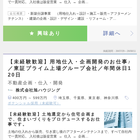
で一貫対応。 入社後は販促営業 → 仕入 → 企画…
・新築分譲事業 （用地仕入れ～設計～施工～販売～アフターメン
会社概要
テナンス） ・建築の企画・設計・デザイン・建設 ・リフォーム・ア…
興味あり
詳細へ
掲載期間
26/07/29～26/08/11
【未経験歓迎】用地仕入・企画開発のお仕事♪
／東証プライム上場グループ会社／年間休日1
20日
不動産企画・仕入・開発
株式会社旭ハウジング
400万円 ～ 599万円
埼玉県、千葉県、東京都、神奈川県
ポテンシャル採用（未経験可）
【未経験歓迎】土地選定から住宅企画ま
で、住まいづくりをプロデュースするお仕
事です。
土地の仕入れから販売、引き渡し後のアフターメンテナンスまで、すべて自社内
で一貫対応。 入社後は販促営業 → 仕入 → 企画…