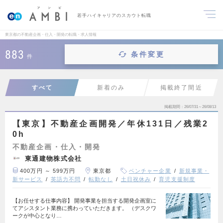
若手ハイキャリアのスカウト転職
東京都の不動産企画・仕入・開発の転職・求人情報
883
条件変更
件
すべて
新着のみ
掲載終了間近
掲載期間
26/07/31～26/08/13
【東京】不動産企画開発／年休131日／残業2
0h
不動産企画・仕入・開発
東通建物株式会社
400万円 ～ 599万円
東京都
ベンチャー企業
新規事業・
新サービス
英語力不問
転勤なし
土日祝休み
育児支援制度
【お任せする仕事内容】 開発事業を担当する開発企画室に
てアシスタント業務に携わっていただきます。 （デスクワ
ークが中心となり…