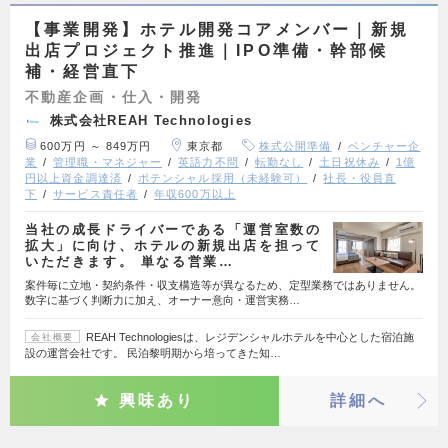
【事業開発】ホテル開発コアメンバー｜新規
出店プロジェクト推進｜IPO準備・幹部候
補・経営直下
不動産企画・仕入・開発
株式会社REAH Technologies
600万円 ～ 849万円
東京都
株式公開準備
ベンチャー企
業
管理職・マネジャー
英語力不問
転勤なし
土日祝休み
1億
円以上資金調達済
ポテンシャル採用（未経験可）
社長・役員直
下
サービス責任者
年収600万以上
当社の成長ドライバーである「運営室数の
拡大」に向け、ホテルの新規出店を担って
いただきます。 単なる営業…
案件毎に立地・契約条件・収支構造等が異なるため、定型業務ではありません。
数字に基づく判断力に加え、オーナー意向・運営実務…
REAH Technologiesは、レジデンシャルホテルを中心とした宿泊施
会社概要
設の運営会社です。 民泊黎明期から培ってきた知…
興味あり
詳細へ