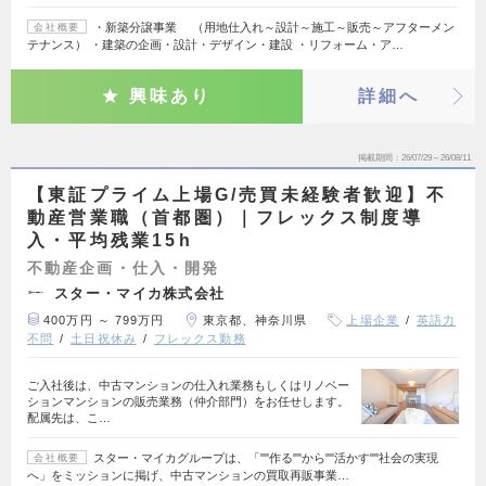
・新築分譲事業 （用地仕入れ～設計～施工～販売～アフターメン
会社概要
テナンス） ・建築の企画・設計・デザイン・建設 ・リフォーム・ア…
興味あり
詳細へ
掲載期間
26/07/29～26/08/11
【東証プライム上場G/売買未経験者歓迎】不
動産営業職（首都圏）｜フレックス制度導
入・平均残業15h
不動産企画・仕入・開発
スター・マイカ株式会社
400万円 ～ 799万円
東京都、神奈川県
上場企業
英語力
不問
土日祝休み
フレックス勤務
ご入社後は、中古マンションの仕入れ業務もしくはリノベー
ションマンションの販売業務（仲介部門）をお任せします。
配属先は、こ…
スター・マイカグループは、「""作る""から""活かす""社会の実現
会社概要
へ」をミッションに掲げ、中古マンションの買取再販事業…