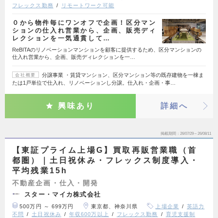
フレックス勤務
リモートワーク可能
０から物件毎にワンオフで企画！区分マン
ションの仕入れ営業から、企画、販売ディ
レクションを一気通貫して…
ReBITAのリノベーションマンションを顧客に提供するため、区分マンションの
仕入れ営業から、企画、販売ディレクションを一…
分譲事業 ・賃貸マンション、区分マンション等の既存建物を一棟ま
会社概要
たは1戸単位で仕入れ、リノベーションし分譲。仕入れ・企画・事…
興味あり
詳細へ
掲載期間
26/07/29～26/08/11
【東証プライム上場G】買取再販営業職（首
都圏）｜土日祝休み・フレックス制度導入・
平均残業15h
不動産企画・仕入・開発
スター・マイカ株式会社
500万円 ～ 699万円
東京都、神奈川県
上場企業
英語力
不問
土日祝休み
年収600万以上
フレックス勤務
育児支援制