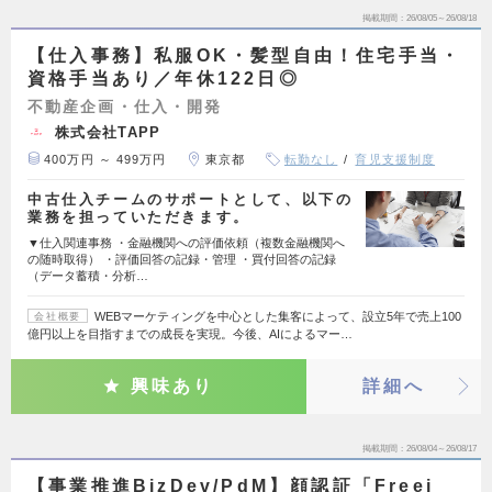
掲載期間
26/08/05～26/08/18
【仕入事務】私服OK・髪型自由！住宅手当・
資格手当あり／年休122日◎
不動産企画・仕入・開発
株式会社TAPP
400万円 ～ 499万円
東京都
転勤なし
育児支援制度
中古仕入チームのサポートとして、以下の
業務を担っていただきます。
▼仕入関連事務 ・金融機関への評価依頼（複数金融機関へ
の随時取得） ・評価回答の記録・管理 ・買付回答の記録
（データ蓄積・分析…
WEBマーケティングを中心とした集客によって、設立5年で売上100
会社概要
億円以上を目指すまでの成長を実現。今後、AIによるマー…
興味あり
詳細へ
掲載期間
26/08/04～26/08/17
【事業推進BizDev/PdM】顔認証「Freei