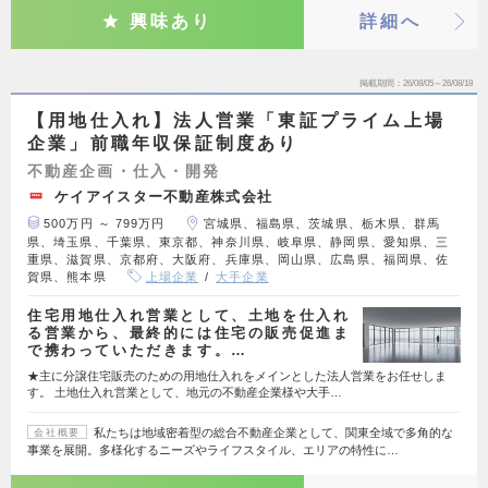
興味あり
詳細へ
掲載期間
26/08/05～26/08/18
【用地仕入れ】法人営業「東証プライム上場
企業」前職年収保証制度あり
不動産企画・仕入・開発
ケイアイスター不動産株式会社
500万円 ～ 799万円
宮城県、福島県、茨城県、栃木県、群馬
県、埼玉県、千葉県、東京都、神奈川県、岐阜県、静岡県、愛知県、三
重県、滋賀県、京都府、大阪府、兵庫県、岡山県、広島県、福岡県、佐
賀県、熊本県
上場企業
大手企業
住宅用地仕入れ営業として、土地を仕入れ
る営業から、最終的には住宅の販売促進ま
で携わっていただきます。…
★主に分譲住宅販売のための用地仕入れをメインとした法人営業をお任せしま
す。 土地仕入れ営業として、地元の不動産企業様や大手…
私たちは地域密着型の総合不動産企業として、関東全域で多角的な
会社概要
事業を展開。多様化するニーズやライフスタイル、エリアの特性に…