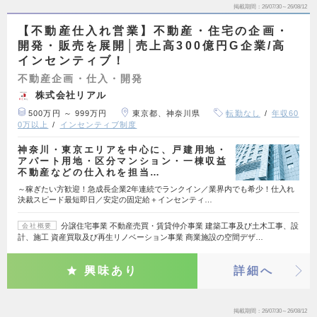
掲載期間
26/07/30～26/08/12
【不動産仕入れ営業】不動産・住宅の企画・
開発・販売を展開│売上高300億円G企業/高
インセンティブ！
不動産企画・仕入・開発
株式会社リアル
500万円 ～ 999万円
東京都、神奈川県
転勤なし
年収60
0万以上
インセンティブ制度
神奈川・東京エリアを中心に、戸建用地・
アパート用地・区分マンション・一棟収益
不動産などの仕入れを担当…
～稼ぎたい方歓迎！急成長企業2年連続でランクイン／業界内でも希少！仕入れ
決裁スピード最短即日／安定の固定給＋インセンティ…
分譲住宅事業 不動産売買・賃貸仲介事業 建築工事及び土木工事、設
会社概要
計、施工 資産買取及び再生リノベーション事業 商業施設の空間デザ…
興味あり
詳細へ
掲載期間
26/07/30～26/08/12