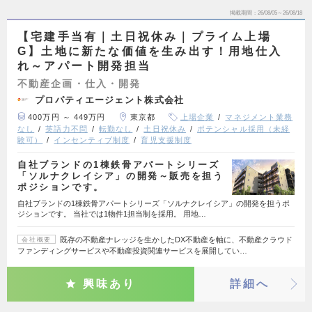
掲載期間
26/08/05～26/08/18
【宅建手当有｜土日祝休み｜プライム上場
G】土地に新たな価値を生み出す！用地仕入
れ～アパート開発担当
不動産企画・仕入・開発
プロパティエージェント株式会社
400万円 ～ 449万円
東京都
上場企業
マネジメント業務
なし
英語力不問
転勤なし
土日祝休み
ポテンシャル採用（未経
験可）
インセンティブ制度
育児支援制度
自社ブランドの1棟鉄骨アパートシリーズ
「ソルナクレイシア」の開発～販売を担う
ポジションです。
自社ブランドの1棟鉄骨アパートシリーズ「ソルナクレイシア」の開発を担うポ
ジションです。 当社では1物件1担当制を採用。 用地…
既存の不動産ナレッジを生かしたDX不動産を軸に、不動産クラウド
会社概要
ファンディングサービスや不動産投資関連サービスを展開してい…
興味あり
詳細へ