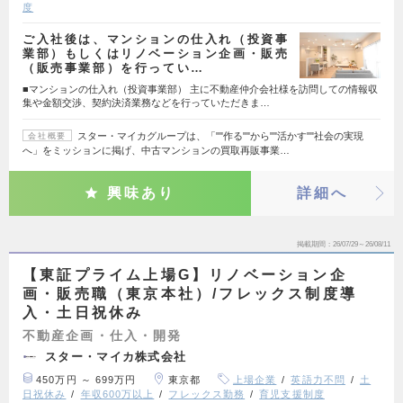
度
ご入社後は、マンションの仕入れ（投資事
業部）もしくはリノベーション企画・販売
（販売事業部）を行ってい…
■マンションの仕入れ（投資事業部） 主に不動産仲介会社様を訪問しての情報収
集や金額交渉、契約決済業務などを行っていただきま…
スター・マイカグループは、「""作る""から""活かす""社会の実現
会社概要
へ」をミッションに掲げ、中古マンションの買取再販事業…
興味あり
詳細へ
掲載期間
26/07/29～26/08/11
【東証プライム上場G】リノベーション企
画・販売職（東京本社）/フレックス制度導
入・土日祝休み
不動産企画・仕入・開発
スター・マイカ株式会社
450万円 ～ 699万円
東京都
上場企業
英語力不問
土
日祝休み
年収600万以上
フレックス勤務
育児支援制度