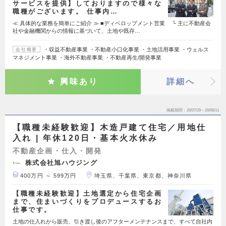
サービスを提供】しておりますので様々な
職種がございます。 仕事内…
≪ 具体的な業務を簡単にご紹介 ≫ ■ディベロップメント営業 └ 主に不動産会
社や金融機関からの情報に基づいて、土地や既存…
・収益不動産事業 ・不動産小口化事業 ・土地活用事業 ・ウェルス
会社概要
マネジメント事業 ・海外不動産事業 ・不動産再生/開発事業
興味あり
詳細へ
掲載期間
26/07/29～26/08/11
【職種未経験歓迎】木造戸建て住宅／用地仕
入れ | 年休120日・基本火水休み
不動産企画・仕入・開発
株式会社旭ハウジング
400万円 ～ 599万円
埼玉県、千葉県、東京都、神奈川県
【職種未経験歓迎】土地選定から住宅企画
まで、住まいづくりをプロデュースするお
仕事です。
土地の仕入れから販売、引き渡し後のアフターメンテナンスまで、すべて自社内