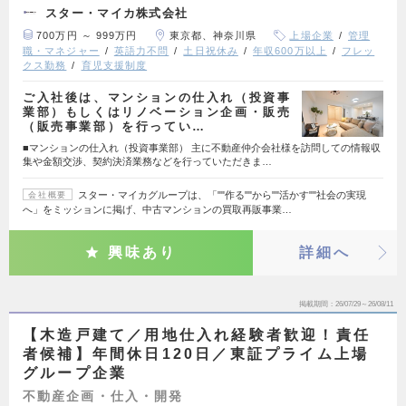
スター・マイカ株式会社
700万円 ～ 999万円
東京都、神奈川県
上場企業
管理
職・マネジャー
英語力不問
土日祝休み
年収600万以上
フレッ
クス勤務
育児支援制度
ご入社後は、マンションの仕入れ（投資事
業部）もしくはリノベーション企画・販売
（販売事業部）を行ってい…
■マンションの仕入れ（投資事業部） 主に不動産仲介会社様を訪問しての情報収
集や金額交渉、契約決済業務などを行っていただきま…
スター・マイカグループは、「""作る""から""活かす""社会の実現
会社概要
へ」をミッションに掲げ、中古マンションの買取再販事業…
興味あり
詳細へ
掲載期間
26/07/29～26/08/11
【木造戸建て／用地仕入れ経験者歓迎！責任
者候補】年間休日120日／東証プライム上場
グループ企業
不動産企画・仕入・開発