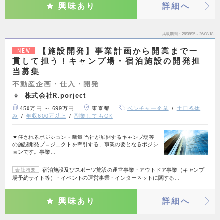
興味あり
詳細へ
掲載期間
26/08/05～26/08/18
【施設開発】事業計画から開業まで一
NEW
貫して担う！キャンプ場・宿泊施設の開発担
当募集
不動産企画・仕入・開発
株式会社R.porject
450万円 ～ 699万円
東京都
ベンチャー企業
土日祝休
み
年収600万以上
副業してもOK
▼任されるポジション・裁量 当社が展開するキャンプ場等
の施設開発プロジェクトを牽引する、事業の要となるポジシ
ョンです。事業…
宿泊施設及びスポーツ施設の運営事業・アウトドア事業（キャンプ
会社概要
場予約サイト等）・イベントの運営事業・インターネットに関する…
興味あり
詳細へ