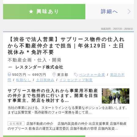
興味あり
詳細へ
掲載期間
26/07/28～26/08/10
【渋谷で法人営業】サブリース物件の仕入れ
から不動産仲介まで担当｜年休129日・土日
祝休み＊免許不要
不動産企画・仕入・開発
レスタンダード株式会社
550万円 ～ 699万円
東京都
ベンチャー企業
英語力不
問
転勤なし
土日祝休み
インセンティブ制度
サブリース物件の仕入れから事業用不動産
の仲介まで包括的に行います。開業を目指
す事業主、閉店を検討する…
当社の事業における、スタートラインとなる重要なポジションをお願いします。
まずは反響営業・既存顧客のフォロー業務を通じて居…
店舗不動産の仲介 店舗内装資産の仲介 出店支援事業 店舗不動産
会社概要
のサブリース 飲食店の運営又は運営委託 店舗不動産の管理 店舗内装資…