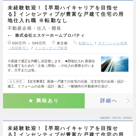
未経験歓迎！【早期ハイキャリアを目指せ
る】インセンティブが豊富な戸建て住宅の用
地仕入れ職 ※転勤なし
不動産企画・仕入・開発
株式会社エスケーホームプロパティ
500万円 ～ 599万円
東京都
転勤なし
ポテンシャル採用
（未経験可）
インセンティブ制度
※面接で適正を判断し決定致します。 ■用地仕入れ 新築住
宅を建てるための「土地（用地）」の仕入れ業務を行いま
す。大手または地…
【住宅事業】 新築一戸建ての住宅の分譲、注文住宅の企画・設計・
会社概要
施工、リフォームの企画・設計・施工、一般物件の不動産仲介並び…
興味あり
詳細へ
掲載期間
26/07/30～26/08/12
未経験歓迎！【早期ハイキャリアを目指せ
る】インセンティブが豊富な戸建て住宅の用