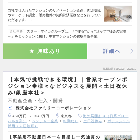
当社で仕入れたマンションのリノベーション企画、周辺環境
やマーケット調査、販売物件の契約決済業務などを行ってい
ただきます。…
スター・マイカグループは、「""作る""から""活かす""社会の実現
会社概要
へ」をミッションに掲げ、中古マンションの買取再販事業…
興味あり
詳細へ
掲載期間
26/07/29～26/08/11
【本気で挑戦できる環境】｜営業オープンポ
ジション◆様々なビジネスを展開＜土日祝休
み/銀座本社＞
不動産企画・仕入・開発
株式会社ファミリーコーポレーション
450万円 ～ 1049万円
東京都
海外展開あり（日系グロー
バル企業）
ベンチャー企業
転勤なし
土日祝休み
ポテンシャル
採用（未経験可）
【事業用不動産日本一を目指し一気通貫の