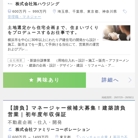
株式会社旭ハウジング
600万円 ～ 999万円
埼玉県、千葉県、東京都、神奈川県
管理職・マネジャー
土地選定から住宅企画まで、住まいづくり
をプロデュースするお仕事です。
横浜市を中心に30年以上にわたり戸建住宅の開発から設計・
施工、販売までを一貫して手掛ける当社にて、営業所の運営
およびプレ…
・新築分譲事業 （用地仕入れ～設計～施工～販売～アフターメン
会社概要
テナンス） ・建築の企画・設計・デザイン・建設 ・リフォーム・ア…
興味あり
詳細へ
掲載期間
26/07/29～26/08/11
【請負】マネージャー候補大募集！建築請負
営業｜初年度年収保証
不動産企画・仕入・開発
株式会社ファミリーコーポレーション
600万円 ～ 1499万円
東京都
ベンチャー企業
英語力不