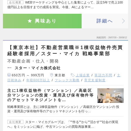
WEBマーケティングを中心とした集客によって、設立5年で売上100
会社概要
億円以上を目指すまでの成長を実現。今後、AIによるマー…
興味あり
詳細へ
掲載期間
26/07/30～26/08/12
【東京本社】不動産営業職※1棟収益物件売買
経験者採用／スター・マイカ 戦略事業部
不動産企画・仕入・開発
スター・マイカ株式会社
650万円 ～ 999万円
東京都
上場企業
英語力不問
土
日祝休み
年収600万以上
フレックス勤務
育児支援制度
主に1棟収益物件（マンション）／高級区
分マンションの投資・運用及び保有物件等
のアセットマネジメントを…
戦略事業部とは、主に1棟収益物件（マンション）／高級区分マンションの 投
資・運用及び保有物件等のアセットマネジメントを行っ…
スター・マイカグループは、「""作る""から""活かす""社会の実現
会社概要
へ」をミッションに掲げ、中古マンションの買取再販事業…