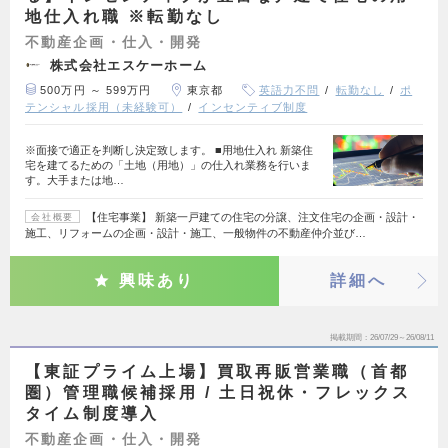
地仕入れ職 ※転勤なし
不動産企画・仕入・開発
株式会社エスケーホーム
500万円 ～ 599万円
東京都
英語力不問
転勤なし
ポ
テンシャル採用（未経験可）
インセンティブ制度
※面接で適正を判断し決定致します。 ■用地仕入れ 新築住
宅を建てるための「土地（用地）」の仕入れ業務を行いま
す。大手または地…
【住宅事業】 新築一戸建ての住宅の分譲、注文住宅の企画・設計・
会社概要
施工、リフォームの企画・設計・施工、一般物件の不動産仲介並び…
興味あり
詳細へ
掲載期間
26/07/29～26/08/11
【東証プライム上場】買取再販営業職（首都
圏）管理職候補採用 / 土日祝休・フレックス
タイム制度導入
不動産企画・仕入・開発