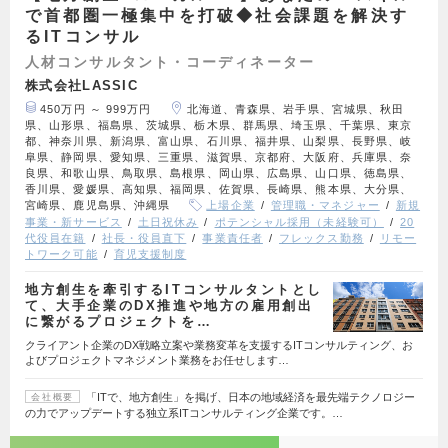
で首都圏一極集中を打破◆社会課題を解決す
るITコンサル
人材コンサルタント・コーディネーター
株式会社LASSIC
450万円 ～ 999万円
北海道、青森県、岩手県、宮城県、秋田
県、山形県、福島県、茨城県、栃木県、群馬県、埼玉県、千葉県、東京
都、神奈川県、新潟県、富山県、石川県、福井県、山梨県、長野県、岐
阜県、静岡県、愛知県、三重県、滋賀県、京都府、大阪府、兵庫県、奈
良県、和歌山県、鳥取県、島根県、岡山県、広島県、山口県、徳島県、
香川県、愛媛県、高知県、福岡県、佐賀県、長崎県、熊本県、大分県、
宮崎県、鹿児島県、沖縄県
上場企業
管理職・マネジャー
新規
事業・新サービス
土日祝休み
ポテンシャル採用（未経験可）
20
代役員在籍
社長・役員直下
事業責任者
フレックス勤務
リモー
トワーク可能
育児支援制度
地方創生を牽引するITコンサルタントとし
て、大手企業のDX推進や地方の雇用創出
に繋がるプロジェクトを…
クライアント企業のDX戦略立案や業務変革を支援するITコンサルティング、お
よびプロジェクトマネジメント業務をお任せします…
「ITで、地方創生」を掲げ、日本の地域経済を最先端テクノロジー
会社概要
の力でアップデートする独立系ITコンサルティング企業です。…