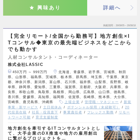
興味あり
詳細へ
掲載期間
26/08/05～26/08/18
【完全リモート/全国から勤務可】地方創生×I
Tコンサル◆東京の最先端ビジネスをどこから
でも動かす
人材コンサルタント・コーディネーター
株式会社LASSIC
450万円 ～ 999万円
北海道、青森県、岩手県、宮城県、秋田
県、山形県、福島県、茨城県、栃木県、群馬県、埼玉県、千葉県、東京
都、神奈川県、新潟県、富山県、石川県、福井県、山梨県、長野県、岐
阜県、静岡県、愛知県、三重県、滋賀県、京都府、大阪府、兵庫県、奈
良県、和歌山県、鳥取県、島根県、岡山県、広島県、山口県、徳島県、
香川県、愛媛県、高知県、福岡県、佐賀県、長崎県、熊本県、大分県、
宮崎県、鹿児島県、沖縄県
上場企業
管理職・マネジャー
新規
事業・新サービス
土日祝休み
ポテンシャル採用（未経験可）
20
代役員在籍
社長・役員直下
事業責任者
フレックス勤務
リモー
トワーク可能
育児支援制度
地方創生を牽引するITコンサルタントとし
て、大手企業のDX推進や地方の雇用創出
に繋がるプロジェクトを…