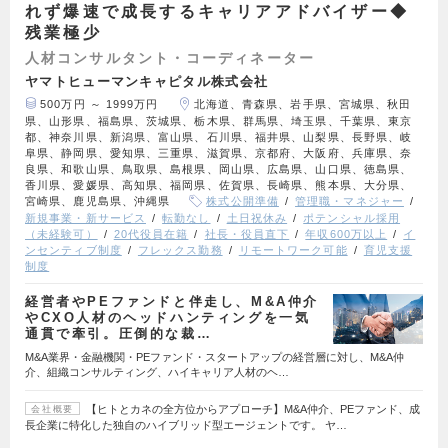
れず爆速で成長するキャリアアドバイザー◆
残業極少
人材コンサルタント・コーディネーター
ヤマトヒューマンキャピタル株式会社
500万円 ～ 1999万円
北海道、青森県、岩手県、宮城県、秋田
県、山形県、福島県、茨城県、栃木県、群馬県、埼玉県、千葉県、東京
都、神奈川県、新潟県、富山県、石川県、福井県、山梨県、長野県、岐
阜県、静岡県、愛知県、三重県、滋賀県、京都府、大阪府、兵庫県、奈
良県、和歌山県、鳥取県、島根県、岡山県、広島県、山口県、徳島県、
香川県、愛媛県、高知県、福岡県、佐賀県、長崎県、熊本県、大分県、
宮崎県、鹿児島県、沖縄県
株式公開準備
管理職・マネジャー
新規事業・新サービス
転勤なし
土日祝休み
ポテンシャル採用
（未経験可）
20代役員在籍
社長・役員直下
年収600万以上
イ
ンセンティブ制度
フレックス勤務
リモートワーク可能
育児支援
制度
経営者やPEファンドと伴走し、M&A仲介
やCXO人材のヘッドハンティングを一気
通貫で牽引。圧倒的な裁…
M&A業界・金融機関・PEファンド・スタートアップの経営層に対し、M&A仲
介、組織コンサルティング、ハイキャリア人材のヘ…
【ヒトとカネの全方位からアプローチ】M&A仲介、PEファンド、成
会社概要
長企業に特化した独自のハイブリッド型エージェントです。 ヤ…