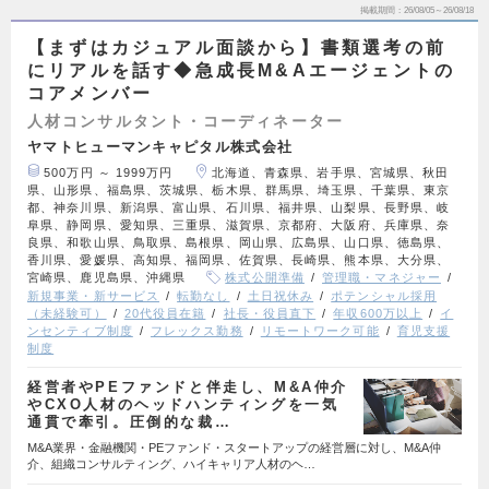
掲載期間
26/08/05～26/08/18
【まずはカジュアル面談から】書類選考の前
にリアルを話す◆急成長M&Aエージェントの
コアメンバー
人材コンサルタント・コーディネーター
ヤマトヒューマンキャピタル株式会社
500万円 ～ 1999万円
北海道、青森県、岩手県、宮城県、秋田
県、山形県、福島県、茨城県、栃木県、群馬県、埼玉県、千葉県、東京
都、神奈川県、新潟県、富山県、石川県、福井県、山梨県、長野県、岐
阜県、静岡県、愛知県、三重県、滋賀県、京都府、大阪府、兵庫県、奈
良県、和歌山県、鳥取県、島根県、岡山県、広島県、山口県、徳島県、
香川県、愛媛県、高知県、福岡県、佐賀県、長崎県、熊本県、大分県、
宮崎県、鹿児島県、沖縄県
株式公開準備
管理職・マネジャー
新規事業・新サービス
転勤なし
土日祝休み
ポテンシャル採用
（未経験可）
20代役員在籍
社長・役員直下
年収600万以上
イ
ンセンティブ制度
フレックス勤務
リモートワーク可能
育児支援
制度
経営者やPEファンドと伴走し、M&A仲介
やCXO人材のヘッドハンティングを一気
通貫で牽引。圧倒的な裁…
M&A業界・金融機関・PEファンド・スタートアップの経営層に対し、M&A仲
介、組織コンサルティング、ハイキャリア人材のヘ…