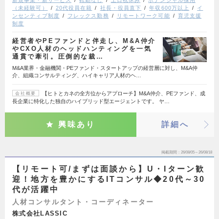
（未経験可）
20代役員在籍
社長・役員直下
年収600万以上
イ
ンセンティブ制度
フレックス勤務
リモートワーク可能
育児支援
制度
経営者やPEファンドと伴走し、M&A仲介
やCXO人材のヘッドハンティングを一気
通貫で牽引。圧倒的な裁…
M&A業界・金融機関・PEファンド・スタートアップの経営層に対し、M&A仲
介、組織コンサルティング、ハイキャリア人材のヘ…
【ヒトとカネの全方位からアプローチ】M&A仲介、PEファンド、成
会社概要
長企業に特化した独自のハイブリッド型エージェントです。 ヤ…
興味あり
詳細へ
掲載期間
26/08/05～26/08/18
【リモート可/まずは面談から】U・Iターン歓
迎！地方を豊かにするITコンサル◆20代～30
代が活躍中
人材コンサルタント・コーディネーター
株式会社LASSIC