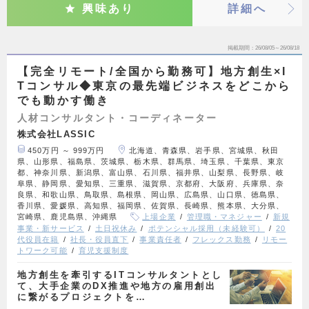
興味あり
詳細へ
掲載期間
26/08/05～26/08/18
【完全リモート/全国から勤務可】地方創生×I
Tコンサル◆東京の最先端ビジネスをどこから
でも動かす働き
人材コンサルタント・コーディネーター
株式会社LASSIC
450万円 ～ 999万円
北海道、青森県、岩手県、宮城県、秋田
県、山形県、福島県、茨城県、栃木県、群馬県、埼玉県、千葉県、東京
都、神奈川県、新潟県、富山県、石川県、福井県、山梨県、長野県、岐
阜県、静岡県、愛知県、三重県、滋賀県、京都府、大阪府、兵庫県、奈
良県、和歌山県、鳥取県、島根県、岡山県、広島県、山口県、徳島県、
香川県、愛媛県、高知県、福岡県、佐賀県、長崎県、熊本県、大分県、
宮崎県、鹿児島県、沖縄県
上場企業
管理職・マネジャー
新規
事業・新サービス
土日祝休み
ポテンシャル採用（未経験可）
20
代役員在籍
社長・役員直下
事業責任者
フレックス勤務
リモー
トワーク可能
育児支援制度
地方創生を牽引するITコンサルタントとし
て、大手企業のDX推進や地方の雇用創出
に繋がるプロジェクトを…