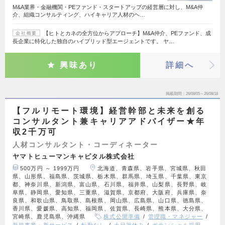
M&A業界・金融機関・PEファンド・スタートアップの経営層に対し、M&A仲
介、組織コンサルティング、ハイキャリア人材のヘ…
【ヒトとカネの全方位からアプローチ】M&A仲介、PEファンド、成
会社概要
長企業に特化した独自のハイブリッド型エージェントです。 ヤ…
興味あり
詳細へ
掲載期間
26/08/05～26/08/18
【フルリモート環境】経営幹部と未来を創る
コンサルタント兼キャリアアドバイザー★年
収2千万可
人材コンサルタント・コーディネーター
ヤマトヒューマンキャピタル株式会社
500万円 ～ 1999万円
北海道、青森県、岩手県、宮城県、秋田
県、山形県、福島県、茨城県、栃木県、群馬県、埼玉県、千葉県、東京
都、神奈川県、新潟県、富山県、石川県、福井県、山梨県、長野県、岐
阜県、静岡県、愛知県、三重県、滋賀県、京都府、大阪府、兵庫県、奈
良県、和歌山県、鳥取県、島根県、岡山県、広島県、山口県、徳島県、
香川県、愛媛県、高知県、福岡県、佐賀県、長崎県、熊本県、大分県、
宮崎県、鹿児島県、沖縄県
株式公開準備
管理職・マネジャー
新規事業・新サービス
転勤なし
土日祝休み
ポテンシャル採用