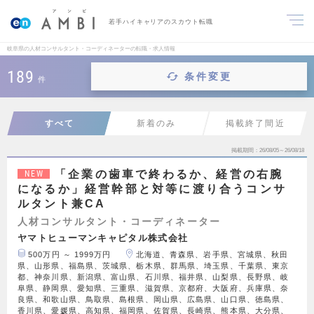
若手ハイキャリアのスカウト転職
岐阜県の人材コンサルタント・コーディネーターの転職・求人情報
189
条件変更
件
すべて
新着のみ
掲載終了間近
掲載期間
26/08/05～26/08/18
「企業の歯車で終わるか、経営の右腕
NEW
になるか」経営幹部と対等に渡り合うコンサ
ルタント兼CA
人材コンサルタント・コーディネーター
ヤマトヒューマンキャピタル株式会社
500万円 ～ 1999万円
北海道、青森県、岩手県、宮城県、秋田
県、山形県、福島県、茨城県、栃木県、群馬県、埼玉県、千葉県、東京
都、神奈川県、新潟県、富山県、石川県、福井県、山梨県、長野県、岐
阜県、静岡県、愛知県、三重県、滋賀県、京都府、大阪府、兵庫県、奈
良県、和歌山県、鳥取県、島根県、岡山県、広島県、山口県、徳島県、
香川県、愛媛県、高知県、福岡県、佐賀県、長崎県、熊本県、大分県、