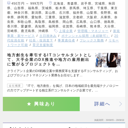
450万円 ～ 999万円
北海道、青森県、岩手県、宮城県、秋田
県、山形県、福島県、茨城県、栃木県、群馬県、埼玉県、千葉県、東京
都、神奈川県、新潟県、富山県、石川県、福井県、山梨県、長野県、岐
阜県、静岡県、愛知県、三重県、滋賀県、京都府、大阪府、兵庫県、奈
良県、和歌山県、鳥取県、島根県、岡山県、広島県、山口県、徳島県、
香川県、愛媛県、高知県、福岡県、佐賀県、長崎県、熊本県、大分県、
宮崎県、鹿児島県、沖縄県
上場企業
管理職・マネジャー
新規
事業・新サービス
土日祝休み
ポテンシャル採用（未経験可）
20
代役員在籍
社長・役員直下
事業責任者
フレックス勤務
リモー
トワーク可能
育児支援制度
地方創生を牽引するITコンサルタントとし
て、大手企業のDX推進や地方の雇用創出
に繋がるプロジェクトを…
クライアント企業のDX戦略立案や業務変革を支援するITコンサルティング、お
よびプロジェクトマネジメント業務をお任せします…
「ITで、地方創生」を掲げ、日本の地域経済を最先端テクノロジー
会社概要
の力でアップデートする独立系ITコンサルティング企業です。…
興味あり
詳細へ
掲載期間
26/08/05～26/08/18