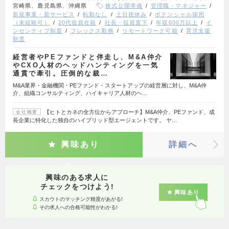
宮崎県、鹿児島県、沖縄県
株式公開準備
管理職・マネジャー
新規事業・新サービス
転勤なし
土日祝休み
ポテンシャル採用
（未経験可）
20代役員在籍
社長・役員直下
年収600万以上
イ
ンセンティブ制度
フレックス勤務
リモートワーク可能
育児支援
制度
経営者やPEファンドと伴走し、M&A仲介
やCXO人材のヘッドハンティングを一気
通貫で牽引。圧倒的な裁…
M&A業界・金融機関・PEファンド・スタートアップの経営層に対し、M&A仲
介、組織コンサルティング、ハイキャリア人材のヘ…
【ヒトとカネの全方位からアプローチ】M&A仲介、PEファンド、成
会社概要
長企業に特化した独自のハイブリッド型エージェントです。 ヤ…
興味あり
詳細へ
興味のある求人に
チェックをつけよう!
興味あり
スカウトのマッチング精度があがる!
その求人への合格可能性がわかる!