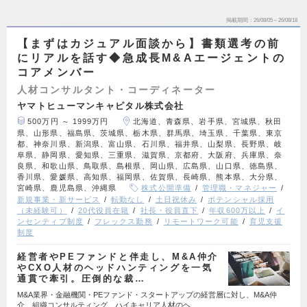
掲載期間
26/08/05～26/08/18
【まずはカジュアル面談から】書類選考の前
にリアルを話す◆急成長M&Aエージェントの
コアメンバー
人材コンサルタント・コーディネーター
ヤマトヒューマンキャピタル株式会社
500万円 ～ 1999万円
北海道、青森県、岩手県、宮城県、秋田
県、山形県、福島県、茨城県、栃木県、群馬県、埼玉県、千葉県、東京
都、神奈川県、新潟県、富山県、石川県、福井県、山梨県、長野県、岐
阜県、静岡県、愛知県、三重県、滋賀県、京都府、大阪府、兵庫県、奈
良県、和歌山県、鳥取県、島根県、岡山県、広島県、山口県、徳島県、
香川県、愛媛県、高知県、福岡県、佐賀県、長崎県、熊本県、大分県、
宮崎県、鹿児島県、沖縄県
株式公開準備
管理職・マネジャー
新規事業・新サービス
転勤なし
土日祝休み
ポテンシャル採用
（未経験可）
20代役員在籍
社長・役員直下
年収600万以上
イ
ンセンティブ制度
フレックス勤務
リモートワーク可能
育児支援
制度
経営者やPEファンドと伴走し、M&A仲介
やCXO人材のヘッドハンティングを一気
通貫で牽引。圧倒的な裁…
M&A業界・金融機関・PEファンド・スタートアップの経営層に対し、M&A仲
介、組織コンサルティング、ハイキャリア人材のヘ…