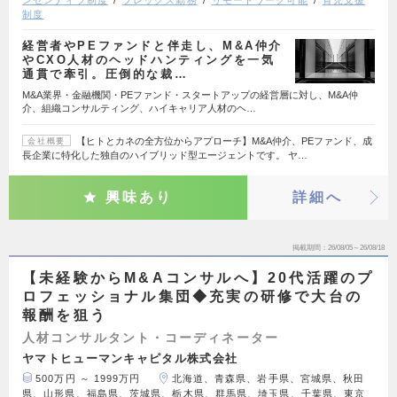
制度
経営者やPEファンドと伴走し、M&A仲介
やCXO人材のヘッドハンティングを一気
通貫で牽引。圧倒的な裁…
M&A業界・金融機関・PEファンド・スタートアップの経営層に対し、M&A仲
介、組織コンサルティング、ハイキャリア人材のヘ…
【ヒトとカネの全方位からアプローチ】M&A仲介、PEファンド、成
会社概要
長企業に特化した独自のハイブリッド型エージェントです。 ヤ…
興味あり
詳細へ
掲載期間
26/08/05～26/08/18
【未経験からM&Aコンサルへ】20代活躍のプ
ロフェッショナル集団◆充実の研修で大台の
報酬を狙う
人材コンサルタント・コーディネーター
ヤマトヒューマンキャピタル株式会社
500万円 ～ 1999万円
北海道、青森県、岩手県、宮城県、秋田
県、山形県、福島県、茨城県、栃木県、群馬県、埼玉県、千葉県、東京