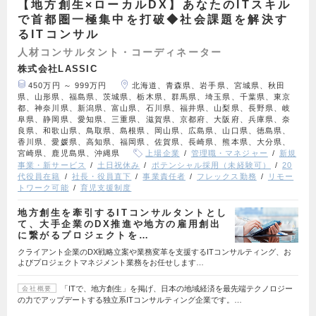
【地方創生×ローカルDX】あなたのITスキル
で首都圏一極集中を打破◆社会課題を解決す
るITコンサル
人材コンサルタント・コーディネーター
株式会社LASSIC
450万円 ～ 999万円
北海道、青森県、岩手県、宮城県、秋田
県、山形県、福島県、茨城県、栃木県、群馬県、埼玉県、千葉県、東京
都、神奈川県、新潟県、富山県、石川県、福井県、山梨県、長野県、岐
阜県、静岡県、愛知県、三重県、滋賀県、京都府、大阪府、兵庫県、奈
良県、和歌山県、鳥取県、島根県、岡山県、広島県、山口県、徳島県、
香川県、愛媛県、高知県、福岡県、佐賀県、長崎県、熊本県、大分県、
宮崎県、鹿児島県、沖縄県
上場企業
管理職・マネジャー
新規
事業・新サービス
土日祝休み
ポテンシャル採用（未経験可）
20
代役員在籍
社長・役員直下
事業責任者
フレックス勤務
リモー
トワーク可能
育児支援制度
地方創生を牽引するITコンサルタントとし
て、大手企業のDX推進や地方の雇用創出
に繋がるプロジェクトを…
クライアント企業のDX戦略立案や業務変革を支援するITコンサルティング、お
よびプロジェクトマネジメント業務をお任せします…
「ITで、地方創生」を掲げ、日本の地域経済を最先端テクノロジー
会社概要
の力でアップデートする独立系ITコンサルティング企業です。…