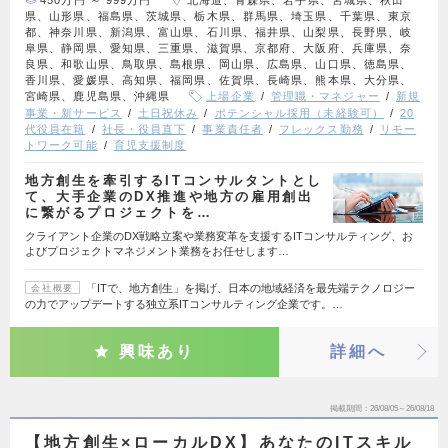
県、山形県、福島県、茨城県、栃木県、群馬県、埼玉県、千葉県、東京
都、神奈川県、新潟県、富山県、石川県、福井県、山梨県、長野県、岐
阜県、静岡県、愛知県、三重県、滋賀県、京都府、大阪府、兵庫県、奈
良県、和歌山県、鳥取県、島根県、岡山県、広島県、山口県、徳島県、
香川県、愛媛県、高知県、福岡県、佐賀県、長崎県、熊本県、大分県、
宮崎県、鹿児島県、沖縄県
上場企業
管理職・マネジャー
新規
事業・新サービス
土日祝休み
ポテンシャル採用（未経験可）
20
代役員在籍
社長・役員直下
事業責任者
フレックス勤務
リモー
トワーク可能
育児支援制度
地方創生を牽引するITコンサルタントとし
て、大手企業のDX推進や地方の雇用創出
に繋がるプロジェクトを…
クライアント企業のDX戦略立案や業務変革を支援するITコンサルティング、お
よびプロジェクトマネジメント業務をお任せします…
「ITで、地方創生」を掲げ、日本の地域経済を最先端テクノロジー
会社概要
の力でアップデートする独立系ITコンサルティング企業です。…
興味あり
詳細へ
掲載期間
26/08/05～26/08/18
【地方創生×ローカルDX】あなたのITスキル