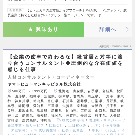
【ヒトとカネの全方位からアプローチ】M&A仲介、PEファンド、成
会社概要
長企業に特化した独自のハイブリッド型エージェントです。 ヤ…
興味あり
詳細へ
掲載期間
26/08/05～26/08/18
【企業の歯車で終わるな】経営層と対等に渡
り合うコンサルタント◆圧倒的な介在価値を
感じる仕事
人材コンサルタント・コーディネーター
ヤマトヒューマンキャピタル株式会社
500万円 ～ 1999万円
北海道、青森県、岩手県、宮城県、秋田
県、山形県、福島県、茨城県、栃木県、群馬県、埼玉県、千葉県、東京
都、神奈川県、新潟県、富山県、石川県、福井県、山梨県、長野県、岐
阜県、静岡県、愛知県、三重県、滋賀県、京都府、大阪府、兵庫県、奈
良県、和歌山県、鳥取県、島根県、岡山県、広島県、山口県、徳島県、
香川県、愛媛県、高知県、福岡県、佐賀県、長崎県、熊本県、大分県、
宮崎県、鹿児島県、沖縄県
株式公開準備
管理職・マネジャー
新規事業・新サービス
転勤なし
土日祝休み
ポテンシャル採用
（未経験可）
20代役員在籍
社長・役員直下
年収600万以上
イ
ンセンティブ制度
フレックス勤務
リモートワーク可能
育児支援