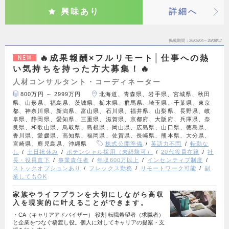
興味あり
詳細へ
掲載期間
26/08/04～26/08/17
🔥成果報酬×フルリモート│仕事への熱
NEW
い気持ちを持った方大募集！🔥
人材コンサルタント・コーディネーター
800万円 ～ 2999万円
北海道、青森県、岩手県、宮城県、秋田
県、山形県、福島県、茨城県、栃木県、群馬県、埼玉県、千葉県、東京
都、神奈川県、新潟県、富山県、石川県、福井県、山梨県、長野県、岐
阜県、静岡県、愛知県、三重県、滋賀県、京都府、大阪府、兵庫県、奈
良県、和歌山県、鳥取県、島根県、岡山県、広島県、山口県、徳島県、
香川県、愛媛県、高知県、福岡県、佐賀県、長崎県、熊本県、大分県、
宮崎県、鹿児島県、沖縄県
株式公開準備
英語力不問
転勤な
し
土日祝休み
ポテンシャル採用（未経験可）
20代役員在籍
社
長・役員直下
事業責任者
年収600万以上
インセンティブ制度
ストックオプションあり
フレックス勤務
リモートワーク可能
副
業してもOK
家族やライフプランを大切にしながら高収
入を現実的に叶えることができます。
・CA（キャリアアドバイザー） 役割 転職希望者（求職者）
と企業をつなぐ橋渡し役。個人に対してキャリアの提案・支