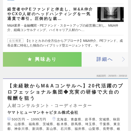
経営者やPEファンドと伴走し、M&A仲介
やCXO人材のヘッドハンティングを一気
通貫で牽引。圧倒的な裁…
M&A業界・金融機関・PEファンド・スタートアップの経営層に対し、M&A仲
介、組織コンサルティング、ハイキャリア人材のヘ…
【ヒトとカネの全方位からアプローチ】M&A仲介、PEファンド、成
会社概要
長企業に特化した独自のハイブリッド型エージェントです。 ヤ…
興味あり
詳細へ
掲載期間
26/08/05～26/08/18
【未経験からM&Aコンサルへ】20代活躍のプ
ロフェッショナル集団◆充実の研修で大台の
報酬を狙う
人材コンサルタント・コーディネーター
ヤマトヒューマンキャピタル株式会社
500万円 ～ 1999万円
北海道、青森県、岩手県、宮城県、秋田
県、山形県、福島県、茨城県、栃木県、群馬県、埼玉県、千葉県、東京
都、神奈川県、新潟県、富山県、石川県、福井県、山梨県、長野県、岐