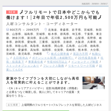
掲載期間
26/08/04～26/08/17
🗾フルリモートで日本中どこからでも
NEW
働けます！│2年目で年収2,500万円も可能🗾
人材コンサルタント・コーディネーター
800万円 ～ 2999万円
北海道、青森県、岩手県、宮城県、秋田
県、山形県、福島県、茨城県、栃木県、群馬県、埼玉県、千葉県、東京
都、神奈川県、新潟県、富山県、石川県、福井県、山梨県、長野県、岐
阜県、静岡県、愛知県、三重県、滋賀県、京都府、大阪府、兵庫県、奈
良県、和歌山県、鳥取県、島根県、岡山県、広島県、山口県、徳島県、
香川県、愛媛県、高知県、福岡県、佐賀県、長崎県、熊本県、大分県、
宮崎県、鹿児島県、沖縄県
株式公開準備
英語力不問
転勤な
し
土日祝休み
ポテンシャル採用（未経験可）
20代役員在籍
社
長・役員直下
事業責任者
年収600万以上
インセンティブ制度
ストックオプションあり
フレックス勤務
リモートワーク可能
副
業してもOK
家族やライフプランを大切にしながら高収
入を現実的に叶えることができます。
・CA（キャリアアドバイザー） 役割 転職希望者（求職者）
と企業をつなぐ橋渡し役。個人に対してキャリアの提案・支
援を行う 主な…
上場間際のフルリモート×フルフレックスを実現した人材ビジネス
会社概要