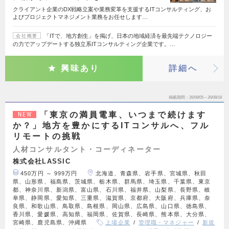
クライアント企業のDX戦略立案や業務変革を支援するITコンサルティング、お
よびプロジェクトマネジメント業務をお任せします…
「ITで、地方創生」を掲げ、日本の地域経済を最先端テクノロジー
会社概要
の力でアップデートする独立系ITコンサルティング企業です。…
興味あり
詳細へ
掲載期間
26/08/05～26/08/18
「東京の満員電車、いつまで続けます
NEW
か？」地方を豊かにするITコンサルへ、フル
リモートの挑戦
人材コンサルタント・コーディネーター
株式会社LASSIC
450万円 ～ 999万円
北海道、青森県、岩手県、宮城県、秋田
県、山形県、福島県、茨城県、栃木県、群馬県、埼玉県、千葉県、東京
都、神奈川県、新潟県、富山県、石川県、福井県、山梨県、長野県、岐
阜県、静岡県、愛知県、三重県、滋賀県、京都府、大阪府、兵庫県、奈
良県、和歌山県、鳥取県、島根県、岡山県、広島県、山口県、徳島県、
香川県、愛媛県、高知県、福岡県、佐賀県、長崎県、熊本県、大分県、
宮崎県、鹿児島県、沖縄県
上場企業
管理職・マネジャー
新規