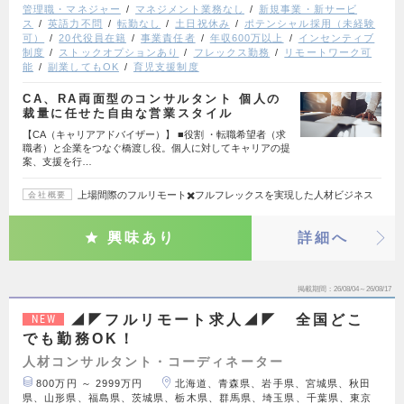
管理職・マネジャー
マネジメント業務なし
新規事業・新サービ
ス
英語力不問
転勤なし
土日祝休み
ポテンシャル採用（未経験
可）
20代役員在籍
事業責任者
年収600万以上
インセンティブ
制度
ストックオプションあり
フレックス勤務
リモートワーク可
能
副業してもOK
育児支援制度
CA、RA両面型のコンサルタント 個人の
裁量に任せた自由な営業スタイル
【CA（キャリアアドバイザー）】 ■役割 ・転職希望者（求
職者）と企業をつなぐ橋渡し役。個人に対してキャリアの提
案、支援を行…
上場間際のフルリモート✖️フルフレックスを実現した人材ビジネス
会社概要
興味あり
詳細へ
掲載期間
26/08/04～26/08/17
◢◤フルリモート求人◢◤ 全国どこ
NEW
でも勤務OK！
人材コンサルタント・コーディネーター
800万円 ～ 2999万円
北海道、青森県、岩手県、宮城県、秋田
県、山形県、福島県、茨城県、栃木県、群馬県、埼玉県、千葉県、東京