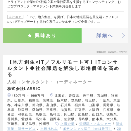
クライアント企業のDX戦略立案や業務変革を支援するITコンサルティング、お
よびプロジェクトマネジメント業務をお任せします…
「ITで、地方創生」を掲げ、日本の地域経済を最先端テクノロジー
会社概要
の力でアップデートする独立系ITコンサルティング企業です。…
興味あり
詳細へ
掲載期間
26/08/05～26/08/18
【地方創生×IT／フルリモート可】ITコンサ
ルタント◆社会課題を解決し市場価値を高め
る
人材コンサルタント・コーディネーター
株式会社LASSIC
450万円 ～ 999万円
北海道、青森県、岩手県、宮城県、秋田
県、山形県、福島県、茨城県、栃木県、群馬県、埼玉県、千葉県、東京
都、神奈川県、新潟県、富山県、石川県、福井県、山梨県、長野県、岐
阜県、静岡県、愛知県、三重県、滋賀県、京都府、大阪府、兵庫県、奈
良県、和歌山県、鳥取県、島根県、岡山県、広島県、山口県、徳島県、
香川県、愛媛県、高知県、福岡県、佐賀県、長崎県、熊本県、大分県、
宮崎県、鹿児島県、沖縄県
上場企業
管理職・マネジャー
新規
事業・新サービス
土日祝休み
ポテンシャル採用（未経験可）
20