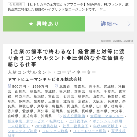
【ヒトとカネの全方位からアプローチ】M&A仲介、PEファンド、成
会社概要
長企業に特化した独自のハイブリッド型エージェントです。 ヤ…
興味あり
詳細へ
掲載期間
26/08/05～26/08/18
【企業の歯車で終わるな】経営層と対等に渡
り合うコンサルタント◆圧倒的な介在価値を
感じる仕事
人材コンサルタント・コーディネーター
ヤマトヒューマンキャピタル株式会社
500万円 ～ 1999万円
北海道、青森県、岩手県、宮城県、秋田
県、山形県、福島県、茨城県、栃木県、群馬県、埼玉県、千葉県、東京
都、神奈川県、新潟県、富山県、石川県、福井県、山梨県、長野県、岐
阜県、静岡県、愛知県、三重県、滋賀県、京都府、大阪府、兵庫県、奈
良県、和歌山県、鳥取県、島根県、岡山県、広島県、山口県、徳島県、
香川県、愛媛県、高知県、福岡県、佐賀県、長崎県、熊本県、大分県、
宮崎県、鹿児島県、沖縄県
株式公開準備
管理職・マネジャー
新規事業・新サービス
転勤なし
土日祝休み
ポテンシャル採用
（未経験可）
20代役員在籍
社長・役員直下
年収600万以上
イ
ンセンティブ制度
フレックス勤務
リモートワーク可能
育児支援
制度