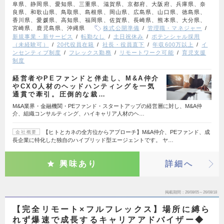
阜県、静岡県、愛知県、三重県、滋賀県、京都府、大阪府、兵庫県、奈
良県、和歌山県、鳥取県、島根県、岡山県、広島県、山口県、徳島県、
香川県、愛媛県、高知県、福岡県、佐賀県、長崎県、熊本県、大分県、
宮崎県、鹿児島県、沖縄県
株式公開準備
管理職・マネジャー
新規事業・新サービス
転勤なし
土日祝休み
ポテンシャル採用
（未経験可）
20代役員在籍
社長・役員直下
年収600万以上
イ
ンセンティブ制度
フレックス勤務
リモートワーク可能
育児支援
制度
経営者やPEファンドと伴走し、M&A仲介
やCXO人材のヘッドハンティングを一気
通貫で牽引。圧倒的な裁…
M&A業界・金融機関・PEファンド・スタートアップの経営層に対し、M&A仲
介、組織コンサルティング、ハイキャリア人材のヘ…
【ヒトとカネの全方位からアプローチ】M&A仲介、PEファンド、成
会社概要
長企業に特化した独自のハイブリッド型エージェントです。 ヤ…
興味あり
詳細へ
掲載期間
26/08/05～26/08/18
【完全リモート×フルフレックス】場所に縛ら
れず爆速で成長するキャリアアドバイザー◆