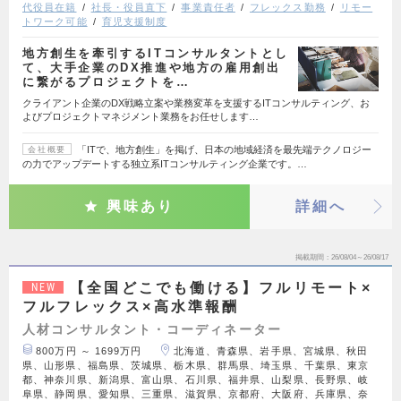
代役員在籍
社長・役員直下
事業責任者
フレックス勤務
リモー
トワーク可能
育児支援制度
地方創生を牽引するITコンサルタントとし
て、大手企業のDX推進や地方の雇用創出
に繋がるプロジェクトを…
クライアント企業のDX戦略立案や業務変革を支援するITコンサルティング、お
よびプロジェクトマネジメント業務をお任せします…
「ITで、地方創生」を掲げ、日本の地域経済を最先端テクノロジー
会社概要
の力でアップデートする独立系ITコンサルティング企業です。…
興味あり
詳細へ
掲載期間
26/08/04～26/08/17
【全国どこでも働ける】フルリモート×
NEW
フルフレックス×高水準報酬
人材コンサルタント・コーディネーター
800万円 ～ 1699万円
北海道、青森県、岩手県、宮城県、秋田
県、山形県、福島県、茨城県、栃木県、群馬県、埼玉県、千葉県、東京
都、神奈川県、新潟県、富山県、石川県、福井県、山梨県、長野県、岐
阜県、静岡県、愛知県、三重県、滋賀県、京都府、大阪府、兵庫県、奈