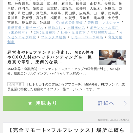
都、神奈川県、新潟県、富山県、石川県、福井県、山梨県、長野県、岐
阜県、静岡県、愛知県、三重県、滋賀県、京都府、大阪府、兵庫県、奈
良県、和歌山県、鳥取県、島根県、岡山県、広島県、山口県、徳島県、
香川県、愛媛県、高知県、福岡県、佐賀県、長崎県、熊本県、大分県、
宮崎県、鹿児島県、沖縄県
株式公開準備
管理職・マネジャー
新規事業・新サービス
転勤なし
土日祝休み
ポテンシャル採用
（未経験可）
20代役員在籍
社長・役員直下
年収600万以上
イ
ンセンティブ制度
フレックス勤務
リモートワーク可能
育児支援
制度
経営者やPEファンドと伴走し、M&A仲介
やCXO人材のヘッドハンティングを一気
通貫で牽引。圧倒的な裁…
M&A業界・金融機関・PEファンド・スタートアップの経営層に対し、M&A仲
介、組織コンサルティング、ハイキャリア人材のヘ…
【ヒトとカネの全方位からアプローチ】M&A仲介、PEファンド、成
会社概要
長企業に特化した独自のハイブリッド型エージェントです。 ヤ…
興味あり
詳細へ
掲載期間
26/08/05～26/08/18
【完全リモート×フルフレックス】場所に縛ら