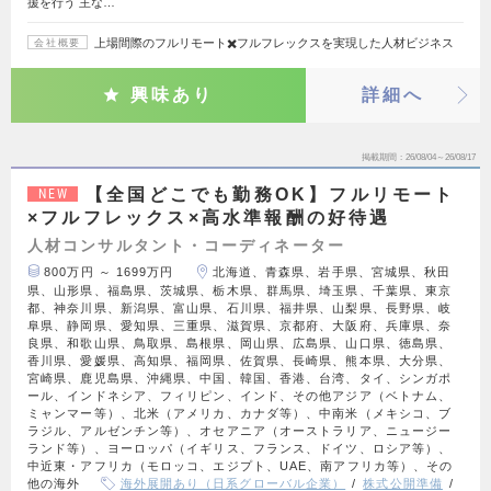
援を行う 主な…
上場間際のフルリモート✖️フルフレックスを実現した人材ビジネス
会社概要
興味あり
詳細へ
掲載期間
26/08/04～26/08/17
【全国どこでも勤務OK】フルリモート
NEW
×フルフレックス×高水準報酬の好待遇
人材コンサルタント・コーディネーター
800万円 ～ 1699万円
北海道、青森県、岩手県、宮城県、秋田
県、山形県、福島県、茨城県、栃木県、群馬県、埼玉県、千葉県、東京
都、神奈川県、新潟県、富山県、石川県、福井県、山梨県、長野県、岐
阜県、静岡県、愛知県、三重県、滋賀県、京都府、大阪府、兵庫県、奈
良県、和歌山県、鳥取県、島根県、岡山県、広島県、山口県、徳島県、
香川県、愛媛県、高知県、福岡県、佐賀県、長崎県、熊本県、大分県、
宮崎県、鹿児島県、沖縄県、中国、韓国、香港、台湾、タイ、シンガポ
ール、インドネシア、フィリピン、インド、その他アジア（ベトナム、
ミャンマー等）、北米（アメリカ、カナダ等）、中南米（メキシコ、ブ
ラジル、アルゼンチン等）、オセアニア（オーストラリア、ニュージー
ランド等）、ヨーロッパ（イギリス、フランス、ドイツ、ロシア等）、
中近東・アフリカ（モロッコ、エジプト、UAE、南アフリカ等）、その
他の海外
海外展開あり（日系グローバル企業）
株式公開準備