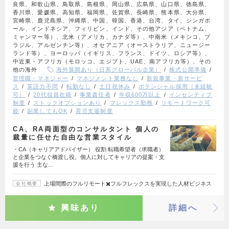
良県、和歌山県、鳥取県、島根県、岡山県、広島県、山口県、徳島県、
香川県、愛媛県、高知県、福岡県、佐賀県、長崎県、熊本県、大分県、
宮崎県、鹿児島県、沖縄県、中国、韓国、香港、台湾、タイ、シンガポ
ール、インドネシア、フィリピン、インド、その他アジア（ベトナム、
ミャンマー等）、北米（アメリカ、カナダ等）、中南米（メキシコ、ブ
ラジル、アルゼンチン等）、オセアニア（オーストラリア、ニュージー
ランド等）、ヨーロッパ（イギリス、フランス、ドイツ、ロシア等）、
中近東・アフリカ（モロッコ、エジプト、UAE、南アフリカ等）、その
他の海外
海外展開あり（日系グローバル企業）
株式公開準備
管理職・マネジャー
マネジメント業務なし
新規事業・新サービ
ス
英語力不問
転勤なし
土日祝休み
ポテンシャル採用（未経験
可）
20代役員在籍
事業責任者
年収600万以上
インセンティブ
制度
ストックオプションあり
フレックス勤務
リモートワーク可
能
副業してもOK
育児支援制度
CA、RA両面型のコンサルタント 個人の
裁量に任せた自由な営業スタイル
・CA（キャリアアドバイザー） 役割 転職希望者（求職者）
と企業をつなぐ橋渡し役。個人に対してキャリアの提案・支
援を行う 主な…
上場間際のフルリモート✖️フルフレックスを実現した人材ビジネス
会社概要
興味あり
詳細へ