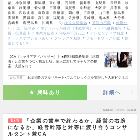
都、神奈川県、新潟県、富山県、石川県、福井県、山梨県、長野県、岐
阜県、静岡県、愛知県、三重県、滋賀県、京都府、大阪府、兵庫県、奈
良県、和歌山県、鳥取県、島根県、岡山県、広島県、山口県、徳島県、
香川県、愛媛県、高知県、福岡県、佐賀県、長崎県、熊本県、大分県、
宮崎県、鹿児島県、沖縄県
株式公開準備
英語力不問
転勤な
し
土日祝休み
ポテンシャル採用（未経験可）
20代役員在籍
社
長・役員直下
事業責任者
年収600万以上
インセンティブ制度
ストックオプションあり
フレックス勤務
リモートワーク可能
副
業してもOK
【CA（キャリアアドバイザー）】 ■役割 転職希望者（求職
者）と企業をつなぐ橋渡し役。個人に対してキャリアの提
案・支援を行う…
上場間際のフルリモート×フルフレックスを実現した人材ビジネス
会社概要
興味あり
詳細へ
掲載期間
26/08/05～26/08/18
「企業の歯車で終わるか、経営の右腕
NEW
になるか」経営幹部と対等に渡り合うコンサ
ルタント兼CA