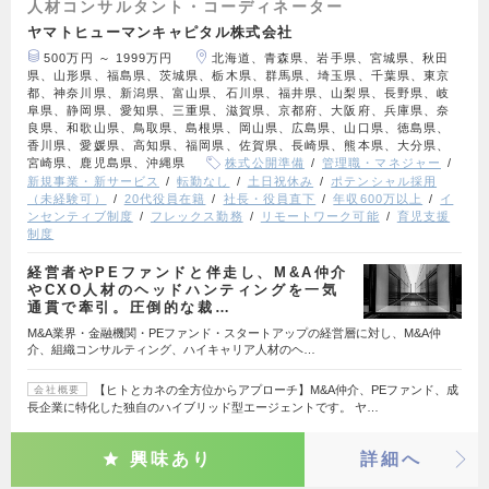
人材コンサルタント・コーディネーター
ヤマトヒューマンキャピタル株式会社
500万円 ～ 1999万円
北海道、青森県、岩手県、宮城県、秋田
県、山形県、福島県、茨城県、栃木県、群馬県、埼玉県、千葉県、東京
都、神奈川県、新潟県、富山県、石川県、福井県、山梨県、長野県、岐
阜県、静岡県、愛知県、三重県、滋賀県、京都府、大阪府、兵庫県、奈
良県、和歌山県、鳥取県、島根県、岡山県、広島県、山口県、徳島県、
香川県、愛媛県、高知県、福岡県、佐賀県、長崎県、熊本県、大分県、
宮崎県、鹿児島県、沖縄県
株式公開準備
管理職・マネジャー
新規事業・新サービス
転勤なし
土日祝休み
ポテンシャル採用
（未経験可）
20代役員在籍
社長・役員直下
年収600万以上
イ
ンセンティブ制度
フレックス勤務
リモートワーク可能
育児支援
制度
経営者やPEファンドと伴走し、M&A仲介
やCXO人材のヘッドハンティングを一気
通貫で牽引。圧倒的な裁…
M&A業界・金融機関・PEファンド・スタートアップの経営層に対し、M&A仲
介、組織コンサルティング、ハイキャリア人材のヘ…
【ヒトとカネの全方位からアプローチ】M&A仲介、PEファンド、成
会社概要
長企業に特化した独自のハイブリッド型エージェントです。 ヤ…
興味あり
詳細へ