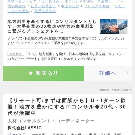
事業・新サービス
土日祝休み
ポテンシャル採用（未経験可）
20
代役員在籍
社長・役員直下
事業責任者
フレックス勤務
リモー
トワーク可能
育児支援制度
地方創生を牽引するITコンサルタントとし
て、大手企業のDX推進や地方の雇用創出
に繋がるプロジェクトを…
クライアント企業のDX戦略立案や業務変革を支援するITコンサルティング、お
よびプロジェクトマネジメント業務をお任せします…
「ITで、地方創生」を掲げ、日本の地域経済を最先端テクノロジー
会社概要
の力でアップデートする独立系ITコンサルティング企業です。…
興味あり
詳細へ
掲載期間
26/08/05～26/08/18
【リモート可/まずは面談から】U・Iターン歓
迎！地方を豊かにするITコンサル◆20代～30
代が活躍中
人材コンサルタント・コーディネーター
株式会社LASSIC
450万円 ～ 999万円
北海道、青森県、岩手県、宮城県、秋田