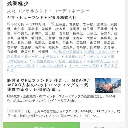
残業極少
人材コンサルタント・コーディネーター
ヤマトヒューマンキャピタル株式会社
500万円 ～ 1999万円
北海道、青森県、岩手県、宮城県、秋田
県、山形県、福島県、茨城県、栃木県、群馬県、埼玉県、千葉県、東京
都、神奈川県、新潟県、富山県、石川県、福井県、山梨県、長野県、岐
阜県、静岡県、愛知県、三重県、滋賀県、京都府、大阪府、兵庫県、奈
良県、和歌山県、鳥取県、島根県、岡山県、広島県、山口県、徳島県、
香川県、愛媛県、高知県、福岡県、佐賀県、長崎県、熊本県、大分県、
宮崎県、鹿児島県、沖縄県
株式公開準備
管理職・マネジャー
新規事業・新サービス
転勤なし
土日祝休み
ポテンシャル採用
（未経験可）
20代役員在籍
社長・役員直下
年収600万以上
イ
ンセンティブ制度
フレックス勤務
リモートワーク可能
育児支援
制度
経営者やPEファンドと伴走し、M&A仲介
やCXO人材のヘッドハンティングを一気
通貫で牽引。圧倒的な裁…
M&A業界・金融機関・PEファンド・スタートアップの経営層に対し、M&A仲
介、組織コンサルティング、ハイキャリア人材のヘ…
【ヒトとカネの全方位からアプローチ】M&A仲介、PEファンド、成
会社概要
長企業に特化した独自のハイブリッド型エージェントです。 ヤ…