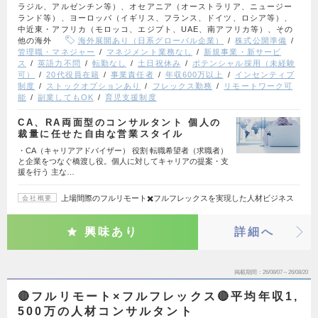
ラジル、アルゼンチン等）、オセアニア（オーストラリア、ニュージー
ランド等）、ヨーロッパ（イギリス、フランス、ドイツ、ロシア等）、
中近東・アフリカ（モロッコ、エジプト、UAE、南アフリカ等）、その
他の海外
海外展開あり（日系グローバル企業）
株式公開準備
管理職・マネジャー
マネジメント業務なし
新規事業・新サービ
ス
英語力不問
転勤なし
土日祝休み
ポテンシャル採用（未経験
可）
20代役員在籍
事業責任者
年収600万以上
インセンティブ
制度
ストックオプションあり
フレックス勤務
リモートワーク可
能
副業してもOK
育児支援制度
CA、RA両面型のコンサルタント 個人の
裁量に任せた自由な営業スタイル
・CA（キャリアアドバイザー） 役割 転職希望者（求職者）
と企業をつなぐ橋渡し役。個人に対してキャリアの提案・支
援を行う 主な…
上場間際のフルリモート✖️フルフレックスを実現した人材ビジネス
会社概要
興味あり
詳細へ
掲載期間
26/08/07～26/08/20
🔴フルリモート×フルフレックス🔴平均年収1,
500万の人材コンサルタント