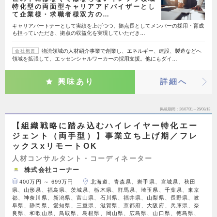
特化型の両面型キャリアアドバイザーとし
て企業様・求職者様双方の…
キャリアパートナーとして実績を上げつつ、拠点長としてメンバーの採用・育成
も担っていただき、拠点の収益化を実現していただき…
物流領域の人材紹介事業で創業し、エネルギー、建設、製造などへ
会社概要
領域を拡張して、エッセンシャルワーカーの採用支援。他にもダイ…
興味あり
詳細へ
掲載期間
26/07/31～26/08/13
【組織戦略に踏み込むハイレイヤー特化エー
ジェント（両手型）】事業立ち上げ期／フレ
ックスxリモートOK
人材コンサルタント・コーディネーター
株式会社コーナー
400万円 ～ 699万円
北海道、青森県、岩手県、宮城県、秋田
県、山形県、福島県、茨城県、栃木県、群馬県、埼玉県、千葉県、東京
都、神奈川県、新潟県、富山県、石川県、福井県、山梨県、長野県、岐
阜県、静岡県、愛知県、三重県、滋賀県、京都府、大阪府、兵庫県、奈
良県、和歌山県、鳥取県、島根県、岡山県、広島県、山口県、徳島県、