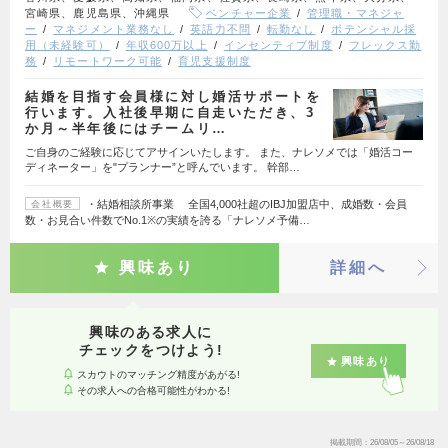
宮崎県、鹿児島県、沖縄県
ベンチャー企業
管理職・マネジャ
ー
マネジメント業務なし
英語力不問
転勤なし
ポテンシャル採
用（未経験可）
年収600万以上
インセンティブ制度
フレックス勤
務
リモートワーク可能
育児支援制度
結婚を目指す会員様に対し婚活サポートを
行います。入社後早期に自走いただき、3
か月～半年後にはチームリ…
ご自身のご経験に応じてアサインいたします。 また、ナレソメでは「婚活コー
ディネーター」を"プランナー”と呼んでいます。 幹部…
・結婚相談所事業 全国4,000社超のIBJ加盟店中、成婚数・会員
会社概要
数・お見合い件数でNo.1※の実績を誇る「ナレソメ予備…
興味あり
詳細へ
興味のある求人に
チェックをつけよう!
興味あり
スカウトのマッチング精度があがる!
その求人への合格可能性がわかる!
掲載期間
26/08/05～26/08/18