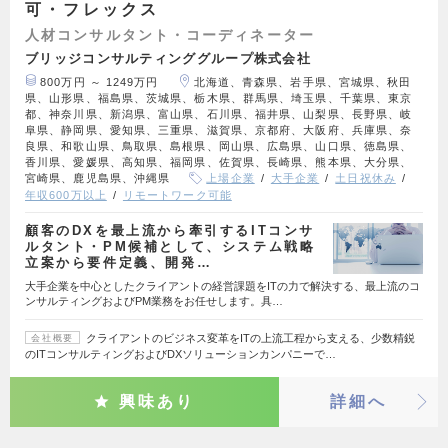
可・フレックス
人材コンサルタント・コーディネーター
ブリッジコンサルティンググループ株式会社
800万円 ～ 1249万円
北海道、青森県、岩手県、宮城県、秋田
県、山形県、福島県、茨城県、栃木県、群馬県、埼玉県、千葉県、東京
都、神奈川県、新潟県、富山県、石川県、福井県、山梨県、長野県、岐
阜県、静岡県、愛知県、三重県、滋賀県、京都府、大阪府、兵庫県、奈
良県、和歌山県、鳥取県、島根県、岡山県、広島県、山口県、徳島県、
香川県、愛媛県、高知県、福岡県、佐賀県、長崎県、熊本県、大分県、
宮崎県、鹿児島県、沖縄県
上場企業
大手企業
土日祝休み
年収600万以上
リモートワーク可能
顧客のDXを最上流から牽引するITコンサ
ルタント・PM候補として、システム戦略
立案から要件定義、開発…
大手企業を中心としたクライアントの経営課題をITの力で解決する、最上流のコ
ンサルティングおよびPM業務をお任せします。具…
クライアントのビジネス変革をITの上流工程から支える、少数精鋭
会社概要
のITコンサルティングおよびDXソリューションカンパニーで…
興味あり
詳細へ