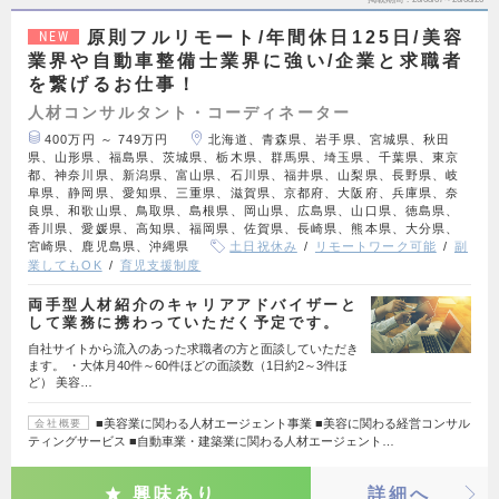
原則フルリモート/年間休日125日/美容
NEW
業界や自動車整備士業界に強い/企業と求職者
を繋げるお仕事！
人材コンサルタント・コーディネーター
400万円 ～ 749万円
北海道、青森県、岩手県、宮城県、秋田
県、山形県、福島県、茨城県、栃木県、群馬県、埼玉県、千葉県、東京
都、神奈川県、新潟県、富山県、石川県、福井県、山梨県、長野県、岐
阜県、静岡県、愛知県、三重県、滋賀県、京都府、大阪府、兵庫県、奈
良県、和歌山県、鳥取県、島根県、岡山県、広島県、山口県、徳島県、
香川県、愛媛県、高知県、福岡県、佐賀県、長崎県、熊本県、大分県、
宮崎県、鹿児島県、沖縄県
土日祝休み
リモートワーク可能
副
業してもOK
育児支援制度
両手型人材紹介のキャリアアドバイザーと
して業務に携わっていただく予定です。
自社サイトから流入のあった求職者の方と面談していただき
ます。 ・大体月40件～60件ほどの面談数（1日約2～3件ほ
ど） 美容…
■美容業に関わる人材エージェント事業 ■美容に関わる経営コンサル
会社概要
ティングサービス ■自動車業・建築業に関わる人材エージェント…
興味あり
詳細へ