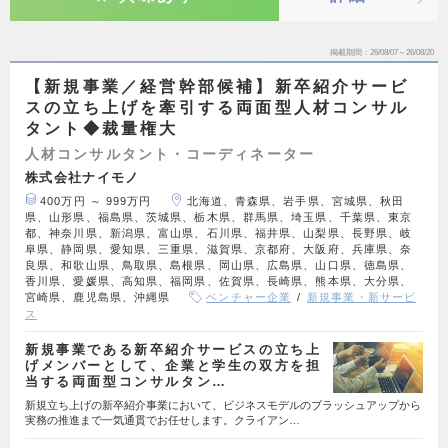
掲載期間
26/08/07～26/08/20
【新規事業／経営幹部候補】新卒紹介サービ
スの立ち上げを牽引する両面型人材コンサル
タント◆裁量権大
人材コンサルタント・コーディネーター
株式会社ナイモノ
400万円 ～ 999万円
北海道、青森県、岩手県、宮城県、秋田
県、山形県、福島県、茨城県、栃木県、群馬県、埼玉県、千葉県、東京
都、神奈川県、新潟県、富山県、石川県、福井県、山梨県、長野県、岐
阜県、静岡県、愛知県、三重県、滋賀県、京都府、大阪府、兵庫県、奈
良県、和歌山県、鳥取県、島根県、岡山県、広島県、山口県、徳島県、
香川県、愛媛県、高知県、福岡県、佐賀県、長崎県、熊本県、大分県、
宮崎県、鹿児島県、沖縄県
ベンチャー企業
新規事業・新サービ
ス
新規事業である新卒紹介サービスの立ち上
げメンバーとして、企業と学生の双方を担
当する両面型コンサルタン…
新規立ち上げの新卒紹介事業において、ビジネスモデルのブラッシュアップから
実務の推進まで一気通貫でお任せします。クライアン…