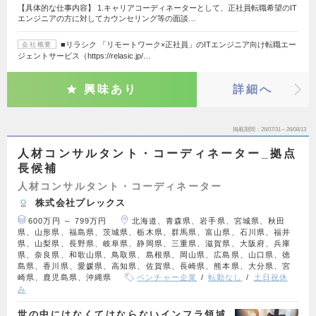
【具体的な仕事内容】 1.キャリアコーディネーターとして、正社員転職希望のIT
エンジニアの方に対してカウンセリング等の面談…
■リラシク 「リモートワーク×正社員」のITエンジニア向け転職エー
会社概要
ジェントサービス（https://relasic.jp/…
興味あり
詳細へ
掲載期間
26/07/31～26/08/13
人材コンサルタント・コーディネーター_拠点
長候補
人材コンサルタント・コーディネーター
株式会社プレックス
600万円 ～ 799万円
北海道、青森県、岩手県、宮城県、秋田
県、山形県、福島県、茨城県、栃木県、群馬県、富山県、石川県、福井
県、山梨県、長野県、岐阜県、静岡県、三重県、滋賀県、大阪府、兵庫
県、奈良県、和歌山県、鳥取県、島根県、岡山県、広島県、山口県、徳
島県、香川県、愛媛県、高知県、佐賀県、長崎県、熊本県、大分県、宮
崎県、鹿児島県、沖縄県
ベンチャー企業
転勤なし
土日祝休
み
世の中にはなくてはならないインフラ領域