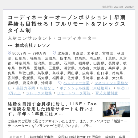
掲載期間
26/07/08～26/08/27
コーディネーターオープンポジション｜早期
昇給も目指せる！フルリモート＆フレックス
タイム制
人材コンサルタント・コーディネーター
株式会社ナレソメ
500万円 ～ 799万円
北海道、青森県、岩手県、宮城県、秋田
県、山形県、福島県、茨城県、栃木県、群馬県、埼玉県、千葉県、東京
都、神奈川県、新潟県、富山県、石川県、福井県、山梨県、長野県、岐
阜県、静岡県、愛知県、三重県、滋賀県、京都府、大阪府、兵庫県、奈
良県、和歌山県、鳥取県、島根県、岡山県、広島県、山口県、徳島県、
香川県、愛媛県、高知県、福岡県、佐賀県、長崎県、熊本県、大分県、
宮崎県、鹿児島県、沖縄県
ベンチャー企業
マネジメント業務な
し
英語力不問
転勤なし
ポテンシャル採用（未経験可）
年収60
0万以上
フレックス勤務
リモートワーク可能
育児支援制度
結婚を目指す会員様に対し、LINE・Zoo
m面談を活用した婚活サポートを行いま
す。半年～1年後にはメ…
ご自身のご経験に応じてアサインいたします。 また、ナレソメでは「婚活コー
ディネーター」を"プランナー”と呼んでいます。 プラ…
・結婚相談所事業 全国4,000社超のIBJ加盟店中、成婚数・会員
会社概要