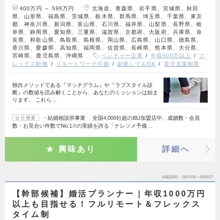
400万円 ～ 599万円
北海道、青森県、岩手県、宮城県、秋田
県、山形県、福島県、茨城県、栃木県、群馬県、埼玉県、千葉県、東京
都、神奈川県、新潟県、富山県、石川県、福井県、山梨県、長野県、岐
阜県、静岡県、愛知県、三重県、滋賀県、京都府、大阪府、兵庫県、奈
良県、和歌山県、鳥取県、島根県、岡山県、広島県、山口県、徳島県、
香川県、愛媛県、高知県、福岡県、佐賀県、長崎県、熊本県、大分県、
宮崎県、鹿児島県、沖縄県
ベンチャー企業
年収600万以上
フ
レックス勤務
リモートワーク可能
副業してもOK
育児支援制度
独自メソッドである『マッチグラム』や『ラブスタイル診
断』の数値を読み解くことから、あなたのミッションは始ま
ります。 これら…
・結婚相談所事業 全国4,000社超のIBJ加盟店中、成婚数・会員
会社概要
数・お見合い件数でNo.1※の実績を誇る「ナレソメ予備…
興味あり
詳細へ
掲載期間
26/07/08～26/08/27
【幹部候補】婚活プランナー｜年収1000万円
以上も目指せる！フルリモート＆フレックス
タイム制