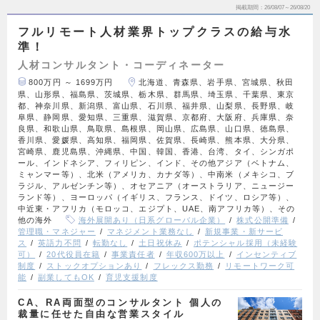
掲載期間
26/08/07～26/08/20
フルリモート人材業界トップクラスの給与水
準！
人材コンサルタント・コーディネーター
800万円 ～ 1699万円
北海道、青森県、岩手県、宮城県、秋田
県、山形県、福島県、茨城県、栃木県、群馬県、埼玉県、千葉県、東京
都、神奈川県、新潟県、富山県、石川県、福井県、山梨県、長野県、岐
阜県、静岡県、愛知県、三重県、滋賀県、京都府、大阪府、兵庫県、奈
良県、和歌山県、鳥取県、島根県、岡山県、広島県、山口県、徳島県、
香川県、愛媛県、高知県、福岡県、佐賀県、長崎県、熊本県、大分県、
宮崎県、鹿児島県、沖縄県、中国、韓国、香港、台湾、タイ、シンガポ
ール、インドネシア、フィリピン、インド、その他アジア（ベトナム、
ミャンマー等）、北米（アメリカ、カナダ等）、中南米（メキシコ、ブ
ラジル、アルゼンチン等）、オセアニア（オーストラリア、ニュージー
ランド等）、ヨーロッパ（イギリス、フランス、ドイツ、ロシア等）、
中近東・アフリカ（モロッコ、エジプト、UAE、南アフリカ等）、その
他の海外
海外展開あり（日系グローバル企業）
株式公開準備
管理職・マネジャー
マネジメント業務なし
新規事業・新サービ
ス
英語力不問
転勤なし
土日祝休み
ポテンシャル採用（未経験
可）
20代役員在籍
事業責任者
年収600万以上
インセンティブ
制度
ストックオプションあり
フレックス勤務
リモートワーク可
能
副業してもOK
育児支援制度
CA、RA両面型のコンサルタント 個人の
裁量に任せた自由な営業スタイル