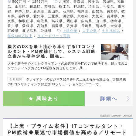
800万円 ～ 1249万円
北海道、青森県、岩手県、宮城県、秋田
県、山形県、福島県、茨城県、栃木県、群馬県、埼玉県、千葉県、東京
都、神奈川県、新潟県、富山県、石川県、福井県、山梨県、長野県、岐
阜県、静岡県、愛知県、三重県、滋賀県、京都府、大阪府、兵庫県、奈
良県、和歌山県、鳥取県、島根県、岡山県、広島県、山口県、徳島県、
香川県、愛媛県、高知県、福岡県、佐賀県、長崎県、熊本県、大分県、
宮崎県、鹿児島県、沖縄県
上場企業
大手企業
土日祝休み
年収600万以上
リモートワーク可能
顧客のDXを最上流から牽引するITコンサ
ルタント・PM候補として、システム戦略
立案から要件定義、開発…
大手企業を中心としたクライアントの経営課題をITの力で解決する、最上流のコ
ンサルティングおよびPM業務をお任せします。具…
クライアントのビジネス変革をITの上流工程から支える、少数精鋭
会社概要
のITコンサルティングおよびDXソリューションカンパニーで…
興味あり
詳細へ
掲載期間
26/08/07～26/08/20
【上流・プライム案件】ITコンサルタント・
PM候補◆最速で市場価値を高める／リモート