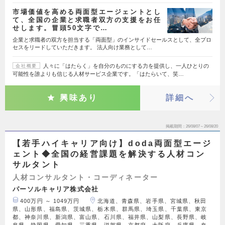
市場価値を高める両面型エージェントとし
て、全国の企業と求職者双方の支援をお任
せします。冒頭50文字で…
企業と求職者の双方を担当する「両面型」のインサイドセールスとして、全プロ
セスをリードしていただきます。 法人向け業務として…
人々に「はたらく」を自分のものにする力を提供し、一人ひとりの
会社概要
可能性を誰よりも信じる人材サービス企業です。「はたらいて、笑…
興味あり
詳細へ
掲載期間
26/08/07～26/08/20
【若手ハイキャリア向け】doda両面型エージ
ェント◆全国の経営課題を解決する人材コン
サルタント
人材コンサルタント・コーディネーター
パーソルキャリア株式会社
400万円 ～ 1049万円
北海道、青森県、岩手県、宮城県、秋田
県、山形県、福島県、茨城県、栃木県、群馬県、埼玉県、千葉県、東京
都、神奈川県、新潟県、富山県、石川県、福井県、山梨県、長野県、岐