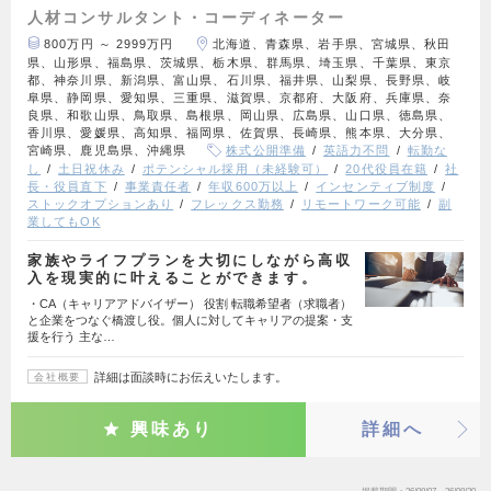
人材コンサルタント・コーディネーター
800万円 ～ 2999万円
北海道、青森県、岩手県、宮城県、秋田
県、山形県、福島県、茨城県、栃木県、群馬県、埼玉県、千葉県、東京
都、神奈川県、新潟県、富山県、石川県、福井県、山梨県、長野県、岐
阜県、静岡県、愛知県、三重県、滋賀県、京都府、大阪府、兵庫県、奈
良県、和歌山県、鳥取県、島根県、岡山県、広島県、山口県、徳島県、
香川県、愛媛県、高知県、福岡県、佐賀県、長崎県、熊本県、大分県、
宮崎県、鹿児島県、沖縄県
株式公開準備
英語力不問
転勤な
し
土日祝休み
ポテンシャル採用（未経験可）
20代役員在籍
社
長・役員直下
事業責任者
年収600万以上
インセンティブ制度
ストックオプションあり
フレックス勤務
リモートワーク可能
副
業してもOK
家族やライフプランを大切にしながら高収
入を現実的に叶えることができます。
・CA（キャリアアドバイザー） 役割 転職希望者（求職者）
と企業をつなぐ橋渡し役。個人に対してキャリアの提案・支
援を行う 主な…
詳細は面談時にお伝えいたします。
会社概要
興味あり
詳細へ