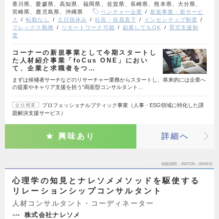
香川県、愛媛県、高知県、福岡県、佐賀県、長崎県、熊本県、大分県、
宮崎県、鹿児島県、沖縄県
ベンチャー企業
新規事業・新サービ
ス
転勤なし
土日祝休み
社長・役員直下
インセンティブ制度
フレックス勤務
リモートワーク可能
副業してもOK
育児支援制
度
コーナーの新規事業として今期スタートし
た人材紹介事業「foCus ONE」におい
て、企業と求職者をつ…
まずは候補者サーチなどのリサーチャー業務からスタートし、将来的には企業へ
の提案やキャリア支援を担う“両面型コンサルタント…
プロフェッショナルブティック事業（人事・ESG領域に特化した課
会社概要
題解決支援サービス）
興味あり
詳細へ
掲載期間
26/07/28～26/08/10
心理学の知見とナレソメメソッドを駆使する
リレーションシップコンサルタント
人材コンサルタント・コーディネーター
株式会社ナレソメ