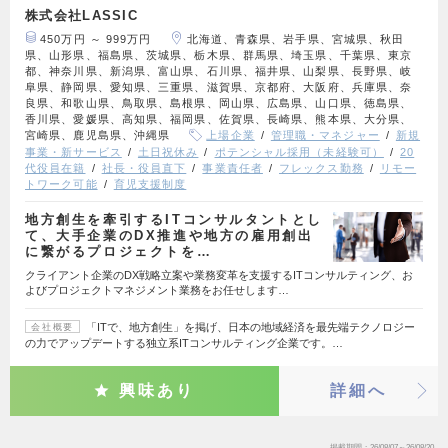
株式会社LASSIC
450万円 ～ 999万円
北海道、青森県、岩手県、宮城県、秋田
県、山形県、福島県、茨城県、栃木県、群馬県、埼玉県、千葉県、東京
都、神奈川県、新潟県、富山県、石川県、福井県、山梨県、長野県、岐
阜県、静岡県、愛知県、三重県、滋賀県、京都府、大阪府、兵庫県、奈
良県、和歌山県、鳥取県、島根県、岡山県、広島県、山口県、徳島県、
香川県、愛媛県、高知県、福岡県、佐賀県、長崎県、熊本県、大分県、
宮崎県、鹿児島県、沖縄県
上場企業
管理職・マネジャー
新規
事業・新サービス
土日祝休み
ポテンシャル採用（未経験可）
20
代役員在籍
社長・役員直下
事業責任者
フレックス勤務
リモー
トワーク可能
育児支援制度
地方創生を牽引するITコンサルタントとし
て、大手企業のDX推進や地方の雇用創出
に繋がるプロジェクトを…
クライアント企業のDX戦略立案や業務変革を支援するITコンサルティング、お
よびプロジェクトマネジメント業務をお任せします…
「ITで、地方創生」を掲げ、日本の地域経済を最先端テクノロジー
会社概要
の力でアップデートする独立系ITコンサルティング企業です。…
興味あり
詳細へ
掲載期間
26/08/07～26/08/20