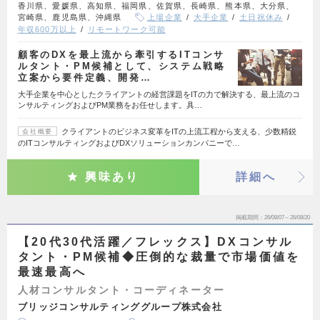
香川県、愛媛県、高知県、福岡県、佐賀県、長崎県、熊本県、大分県、
宮崎県、鹿児島県、沖縄県
上場企業
大手企業
土日祝休み
年収600万以上
リモートワーク可能
顧客のDXを最上流から牽引するITコンサ
ルタント・PM候補として、システム戦略
立案から要件定義、開発…
大手企業を中心としたクライアントの経営課題をITの力で解決する、最上流のコ
ンサルティングおよびPM業務をお任せします。具…
クライアントのビジネス変革をITの上流工程から支える、少数精鋭
会社概要
のITコンサルティングおよびDXソリューションカンパニーで…
興味あり
詳細へ
掲載期間
26/08/07～26/08/20
【20代30代活躍／フレックス】DXコンサル
タント・PM候補◆圧倒的な裁量で市場価値を
最速最高へ
人材コンサルタント・コーディネーター
ブリッジコンサルティンググループ株式会社