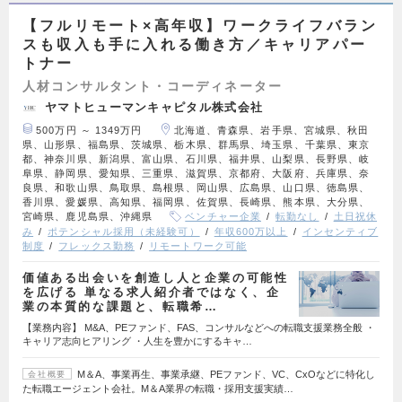
【フルリモート×高年収】ワークライフバラン
スも収入も手に入れる働き方／キャリアパー
トナー
人材コンサルタント・コーディネーター
ヤマトヒューマンキャピタル株式会社
500万円 ～ 1349万円
北海道、青森県、岩手県、宮城県、秋田
県、山形県、福島県、茨城県、栃木県、群馬県、埼玉県、千葉県、東京
都、神奈川県、新潟県、富山県、石川県、福井県、山梨県、長野県、岐
阜県、静岡県、愛知県、三重県、滋賀県、京都府、大阪府、兵庫県、奈
良県、和歌山県、鳥取県、島根県、岡山県、広島県、山口県、徳島県、
香川県、愛媛県、高知県、福岡県、佐賀県、長崎県、熊本県、大分県、
宮崎県、鹿児島県、沖縄県
ベンチャー企業
転勤なし
土日祝休
み
ポテンシャル採用（未経験可）
年収600万以上
インセンティブ
制度
フレックス勤務
リモートワーク可能
価値ある出会いを創造し人と企業の可能性
を広げる 単なる求人紹介者ではなく、企
業の本質的な課題と、転職希…
【業務内容】 M&A、PEファンド、FAS、コンサルなどへの転職支援業務全般 ・
キャリア志向ヒアリング ・人生を豊かにするキャ…
M＆A、事業再生、事業承継、PEファンド、VC、CxOなどに特化し
会社概要
た転職エージェント会社。M＆A業界の転職・採用支援実績…