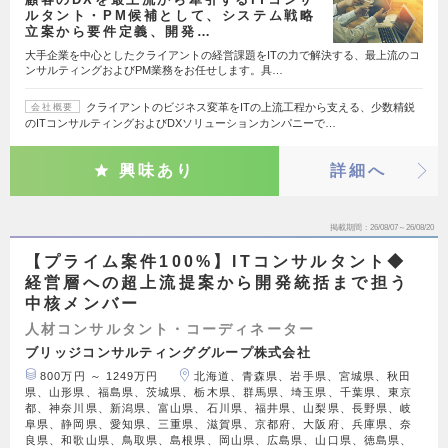
ルタント・PM候補として、システム戦略
立案から要件定義、開発…
大手企業を中心としたクライアントの経営課題をITの力で解決する、最上流のコ
ンサルティングおよびPM業務をお任せします。具…
クライアントのビジネス変革をITの上流工程から支える、少数精鋭
会社概要
のITコンサルティングおよびDXソリューションカンパニーで…
興味あり
詳細へ
掲載期間
26/08/07～26/08/20
【プライム案件100%】ITコンサルタント◆
経営層への超上流提案から開発統括まで担う
中核メンバー
人材コンサルタント・コーディネーター
ブリッジコンサルティンググループ株式会社
800万円 ～ 1249万円
北海道、青森県、岩手県、宮城県、秋田
県、山形県、福島県、茨城県、栃木県、群馬県、埼玉県、千葉県、東京
都、神奈川県、新潟県、富山県、石川県、福井県、山梨県、長野県、岐
阜県、静岡県、愛知県、三重県、滋賀県、京都府、大阪府、兵庫県、奈
良県、和歌山県、鳥取県、島根県、岡山県、広島県、山口県、徳島県、