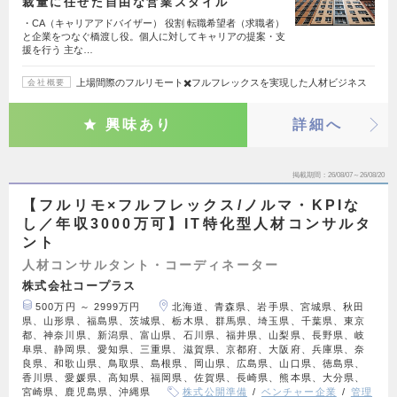
裁量に任せた自由な営業スタイル
・CA（キャリアアドバイザー） 役割 転職希望者（求職者）
と企業をつなぐ橋渡し役。個人に対してキャリアの提案・支
援を行う 主な…
上場間際のフルリモート✖️フルフレックスを実現した人材ビジネス
会社概要
興味あり
詳細へ
掲載期間
26/08/07～26/08/20
【フルリモ×フルフレックス/ノルマ・KPIな
し／年収3000万可】IT特化型人材コンサルタ
ント
人材コンサルタント・コーディネーター
株式会社コープラス
500万円 ～ 2999万円
北海道、青森県、岩手県、宮城県、秋田
県、山形県、福島県、茨城県、栃木県、群馬県、埼玉県、千葉県、東京
都、神奈川県、新潟県、富山県、石川県、福井県、山梨県、長野県、岐
阜県、静岡県、愛知県、三重県、滋賀県、京都府、大阪府、兵庫県、奈
良県、和歌山県、鳥取県、島根県、岡山県、広島県、山口県、徳島県、
香川県、愛媛県、高知県、福岡県、佐賀県、長崎県、熊本県、大分県、
宮崎県、鹿児島県、沖縄県
株式公開準備
ベンチャー企業
管理