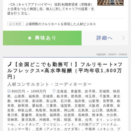
・CA（キャリアアドバイザー） 役割 転職希望者（求職者）
と企業をつなぐ橋渡し役。個人に対してキャリアの提案・支
援を行う 主な…
上場間際のフルリモートを実現した人材ビジネス
会社概要
興味あり
詳細へ
掲載期間
26/08/07～26/08/20
🗾【全国どこでも勤務可！】フルリモート×フ
ルフレックス×高水準報酬（平均年収1,600万
円）
人材コンサルタント・コーディネーター
800万円 ～ 1699万円
北海道、青森県、岩手県、宮城県、秋田
県、山形県、福島県、茨城県、栃木県、群馬県、埼玉県、千葉県、東京
都、神奈川県、新潟県、富山県、石川県、福井県、山梨県、長野県、岐
阜県、静岡県、愛知県、三重県、滋賀県、京都府、大阪府、兵庫県、奈
良県、和歌山県、鳥取県、島根県、岡山県、広島県、山口県、徳島県、
香川県、愛媛県、高知県、福岡県、佐賀県、長崎県、熊本県、大分県、
宮崎県、鹿児島県、沖縄県、中国、韓国、香港、台湾、タイ、シンガポ
ール、インドネシア、フィリピン、インド、その他アジア（ベトナム、
ミャンマー等）、北米（アメリカ、カナダ等）、中南米（メキシコ、ブ