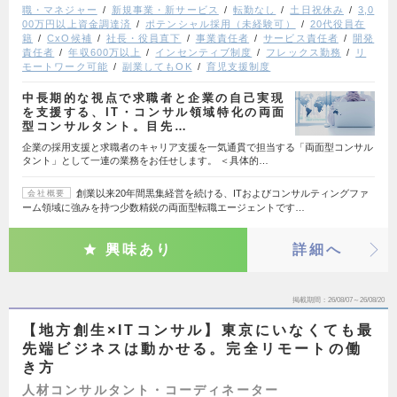
職・マネジャー
新規事業・新サービス
転勤なし
土日祝休み
3,0
00万円以上資金調達済
ポテンシャル採用（未経験可）
20代役員在
籍
CxO候補
社長・役員直下
事業責任者
サービス責任者
開発
責任者
年収600万以上
インセンティブ制度
フレックス勤務
リ
モートワーク可能
副業してもOK
育児支援制度
中長期的な視点で求職者と企業の自己実現
を支援する、IT・コンサル領域特化の両面
型コンサルタント。目先…
企業の採用支援と求職者のキャリア支援を一気通貫で担当する「両面型コンサル
タント」として一連の業務をお任せします。 ＜具体的…
創業以来20年間黒集経営を続ける、ITおよびコンサルティングファ
会社概要
ーム領域に強みを持つ少数精鋭の両面型転職エージェントです…
興味あり
詳細へ
掲載期間
26/08/07～26/08/20
【地方創生×ITコンサル】東京にいなくても最
先端ビジネスは動かせる。完全リモートの働
き方
人材コンサルタント・コーディネーター