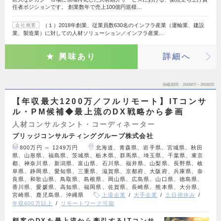
任者ポジションです。 創業数年で売上100億円規模…
（１）2018年創業、従業員数630名のインフラ産業（運輸業、建設
会社概要
業、製造業）に対しての人材ソリューション／インフラ産業…
興味あり
詳細へ
掲載期間
26/08/07～26/08/20
【年収最大1200万／フルリモート】ITコンサ
ル・PM候補◆最上流のDX戦略から参画
人材コンサルタント・コーディネーター
ブリッジコンサルティンググループ株式会社
800万円 ～ 1249万円
北海道、青森県、岩手県、宮城県、秋田
県、山形県、福島県、茨城県、栃木県、群馬県、埼玉県、千葉県、東京
都、神奈川県、新潟県、富山県、石川県、福井県、山梨県、長野県、岐
阜県、静岡県、愛知県、三重県、滋賀県、京都府、大阪府、兵庫県、奈
良県、和歌山県、鳥取県、島根県、岡山県、広島県、山口県、徳島県、
香川県、愛媛県、高知県、福岡県、佐賀県、長崎県、熊本県、大分県、
宮崎県、鹿児島県、沖縄県
上場企業
大手企業
土日祝休み
年収600万以上
リモートワーク可能
顧客のDXを最上流から牽引するITコンサ