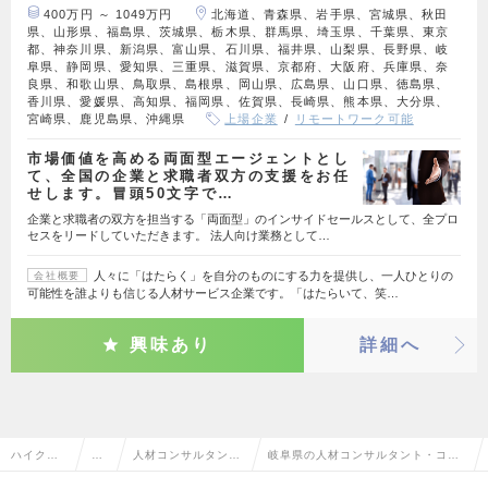
400万円 ～ 1049万円
北海道、青森県、岩手県、宮城県、秋田
県、山形県、福島県、茨城県、栃木県、群馬県、埼玉県、千葉県、東京
都、神奈川県、新潟県、富山県、石川県、福井県、山梨県、長野県、岐
阜県、静岡県、愛知県、三重県、滋賀県、京都府、大阪府、兵庫県、奈
良県、和歌山県、鳥取県、島根県、岡山県、広島県、山口県、徳島県、
香川県、愛媛県、高知県、福岡県、佐賀県、長崎県、熊本県、大分県、
宮崎県、鹿児島県、沖縄県
上場企業
リモートワーク可能
市場価値を高める両面型エージェントとし
て、全国の企業と求職者双方の支援をお任
せします。冒頭50文字で…
企業と求職者の双方を担当する「両面型」のインサイドセールスとして、全プロ
セスをリードしていただきます。 法人向け業務として…
人々に「はたらく」を自分のものにする力を提供し、一人ひとりの
会社概要
可能性を誰よりも信じる人材サービス企業です。「はたらいて、笑…
興味あり
詳細へ
ハイクラ
営
人材コンサルタン
岐阜県の人材コンサルタント・コー