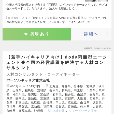
企業と求職者の双方を担当する「両面型」のインサイドセールスとして、全プロ
セスをリードしていただきます。 法人向け業務として…
人々に「はたらく」を自分のものにする力を提供し、一人ひとりの
会社概要
可能性を誰よりも信じる人材サービス企業です。「はたらいて、笑…
興味あり
詳細へ
掲載期間
26/08/07～26/08/20
【若手ハイキャリア向け】doda両面型エージ
ェント◆全国の経営課題を解決する人材コン
サルタント
人材コンサルタント・コーディネーター
パーソルキャリア株式会社
400万円 ～ 1049万円
北海道、青森県、岩手県、宮城県、秋田
県、山形県、福島県、茨城県、栃木県、群馬県、埼玉県、千葉県、東京
都、神奈川県、新潟県、富山県、石川県、福井県、山梨県、長野県、岐
阜県、静岡県、愛知県、三重県、滋賀県、京都府、大阪府、兵庫県、奈
良県、和歌山県、鳥取県、島根県、岡山県、広島県、山口県、徳島県、
香川県、愛媛県、高知県、福岡県、佐賀県、長崎県、熊本県、大分県、
宮崎県、鹿児島県、沖縄県
上場企業
リモートワーク可能