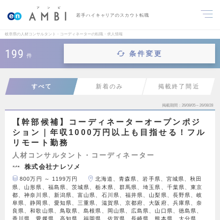
若手ハイキャリアのスカウト転職
岐阜県の人材コンサルタント・コーディネーターの転職・求人情報
199
条件変更
件
すべて
新着のみ
掲載終了間近
掲載期間
26/08/05～26/08/28
【幹部候補】コーディネーターオープンポジ
ション｜年収1000万円以上も目指せる！フル
リモート勤務
人材コンサルタント・コーディネーター
株式会社ナレソメ
800万円 ～ 1199万円
北海道、青森県、岩手県、宮城県、秋田
県、山形県、福島県、茨城県、栃木県、群馬県、埼玉県、千葉県、東京
都、神奈川県、新潟県、富山県、石川県、福井県、山梨県、長野県、岐
阜県、静岡県、愛知県、三重県、滋賀県、京都府、大阪府、兵庫県、奈
良県、和歌山県、鳥取県、島根県、岡山県、広島県、山口県、徳島県、
香川県、愛媛県、高知県、福岡県、佐賀県、長崎県、熊本県、大分県、