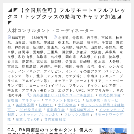
掲載期間
26/08/07～26/08/20
◢◤【全国居住可】フルリモート×フルフレッ
クス！トップクラスの給与でキャリア加速◢
◤
人材コンサルタント・コーディネーター
800万円 ～ 1699万円
北海道、青森県、岩手県、宮城県、秋田
県、山形県、福島県、茨城県、栃木県、群馬県、埼玉県、千葉県、東京
都、神奈川県、新潟県、富山県、石川県、福井県、山梨県、長野県、岐
阜県、静岡県、愛知県、三重県、滋賀県、京都府、大阪府、兵庫県、奈
良県、和歌山県、鳥取県、島根県、岡山県、広島県、山口県、徳島県、
香川県、愛媛県、高知県、福岡県、佐賀県、長崎県、熊本県、大分県、
宮崎県、鹿児島県、沖縄県、中国、韓国、香港、台湾、タイ、シンガポ
ール、インドネシア、フィリピン、インド、その他アジア（ベトナム、
ミャンマー等）、北米（アメリカ、カナダ等）、中南米（メキシコ、ブ
ラジル、アルゼンチン等）、オセアニア（オーストラリア、ニュージー
ランド等）、ヨーロッパ（イギリス、フランス、ドイツ、ロシア等）、
中近東・アフリカ（モロッコ、エジプト、UAE、南アフリカ等）、その
他の海外
海外展開あり（日系グローバル企業）
株式公開準備
管理職・マネジャー
マネジメント業務なし
新規事業・新サービ
ス
英語力不問
転勤なし
土日祝休み
ポテンシャル採用（未経験
可）
20代役員在籍
事業責任者
年収600万以上
インセンティブ
制度
ストックオプションあり
フレックス勤務
リモートワーク可
能
副業してもOK
育児支援制度
CA、RA両面型のコンサルタント 個人の