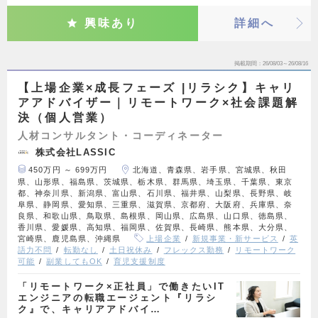
興味あり
詳細へ
掲載期間
26/08/03～26/08/16
【上場企業×成長フェーズ |リラシク】キャリ
アアドバイザー｜リモートワーク×社会課題解
決（個人営業）
人材コンサルタント・コーディネーター
株式会社LASSIC
450万円 ～ 699万円
北海道、青森県、岩手県、宮城県、秋田
県、山形県、福島県、茨城県、栃木県、群馬県、埼玉県、千葉県、東京
都、神奈川県、新潟県、富山県、石川県、福井県、山梨県、長野県、岐
阜県、静岡県、愛知県、三重県、滋賀県、京都府、大阪府、兵庫県、奈
良県、和歌山県、鳥取県、島根県、岡山県、広島県、山口県、徳島県、
香川県、愛媛県、高知県、福岡県、佐賀県、長崎県、熊本県、大分県、
宮崎県、鹿児島県、沖縄県
上場企業
新規事業・新サービス
英
語力不問
転勤なし
土日祝休み
フレックス勤務
リモートワーク
可能
副業してもOK
育児支援制度
「リモートワーク×正社員」で働きたいIT
エンジニアの転職エージェント『リラシ
ク』で、キャリアアドバイ…