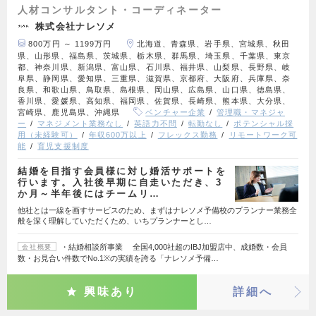
人材コンサルタント・コーディネーター
株式会社ナレソメ
800万円 ～ 1199万円
北海道、青森県、岩手県、宮城県、秋田
県、山形県、福島県、茨城県、栃木県、群馬県、埼玉県、千葉県、東京
都、神奈川県、新潟県、富山県、石川県、福井県、山梨県、長野県、岐
阜県、静岡県、愛知県、三重県、滋賀県、京都府、大阪府、兵庫県、奈
良県、和歌山県、鳥取県、島根県、岡山県、広島県、山口県、徳島県、
香川県、愛媛県、高知県、福岡県、佐賀県、長崎県、熊本県、大分県、
宮崎県、鹿児島県、沖縄県
ベンチャー企業
管理職・マネジャ
ー
マネジメント業務なし
英語力不問
転勤なし
ポテンシャル採
用（未経験可）
年収600万以上
フレックス勤務
リモートワーク可
能
育児支援制度
結婚を目指す会員様に対し婚活サポートを
行います。入社後早期に自走いただき、3
か月～半年後にはチームリ…
他社とは一線を画すサービスのため、まずはナレソメ予備校のプランナー業務全
般を深く理解していただくため、いちプランナーとし…
・結婚相談所事業 全国4,000社超のIBJ加盟店中、成婚数・会員
会社概要
数・お見合い件数でNo.1※の実績を誇る「ナレソメ予備…
興味あり
詳細へ