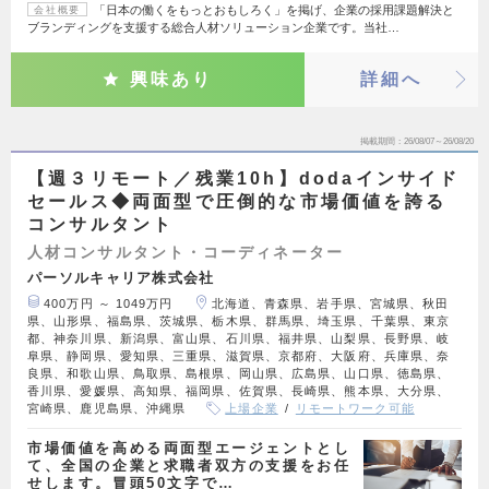
「日本の働くをもっとおもしろく」を掲げ、企業の採用課題解決と
会社概要
ブランディングを支援する総合人材ソリューション企業です。当社…
興味あり
詳細へ
掲載期間
26/08/07～26/08/20
【週３リモート／残業10h】dodaインサイド
セールス◆両面型で圧倒的な市場価値を誇る
コンサルタント
人材コンサルタント・コーディネーター
パーソルキャリア株式会社
400万円 ～ 1049万円
北海道、青森県、岩手県、宮城県、秋田
県、山形県、福島県、茨城県、栃木県、群馬県、埼玉県、千葉県、東京
都、神奈川県、新潟県、富山県、石川県、福井県、山梨県、長野県、岐
阜県、静岡県、愛知県、三重県、滋賀県、京都府、大阪府、兵庫県、奈
良県、和歌山県、鳥取県、島根県、岡山県、広島県、山口県、徳島県、
香川県、愛媛県、高知県、福岡県、佐賀県、長崎県、熊本県、大分県、
宮崎県、鹿児島県、沖縄県
上場企業
リモートワーク可能
市場価値を高める両面型エージェントとし
て、全国の企業と求職者双方の支援をお任
せします。冒頭50文字で…