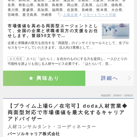
阜県、静岡県、愛知県、三重県、滋賀県、京都府、大阪府、兵庫県、奈
良県、和歌山県、鳥取県、島根県、岡山県、広島県、山口県、徳島県、
香川県、愛媛県、高知県、福岡県、佐賀県、長崎県、熊本県、大分県、
宮崎県、鹿児島県、沖縄県
上場企業
リモートワーク可能
市場価値を高める両面型エージェントとし
て、全国の企業と求職者双方の支援をお任
せします。冒頭50文字で…
企業と求職者の双方を担当する「両面型」のインサイドセールスとして、全プロ
セスをリードしていただきます。 法人向け業務として…
人々に「はたらく」を自分のものにする力を提供し、一人ひとりの
会社概要
可能性を誰よりも信じる人材サービス企業です。「はたらいて、笑…
興味あり
詳細へ
掲載期間
26/08/07～26/08/20
【プライム上場G／在宅可】doda人材営業◆
両面型対応で市場価値を最大化するキャリア
アドバイザー
人材コンサルタント・コーディネーター
パーソルキャリア株式会社