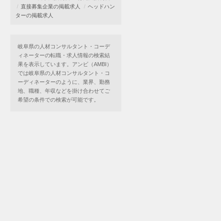
直接募集企業の掲載求人
ヘッドハン
ターの掲載求人
岐阜県の人材コンサルタント・コーデ
ィネーターの転職・求人情報の検索結
果を表示しています。アンビ（AMBI）
では岐阜県の人材コンサルタント・コ
ーディネーターのように、業界、勤務
地、職種、年収などを掛け合わせてご
希望の条件での検索が可能です。