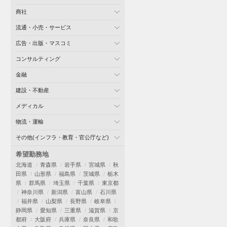
商社
流通・小売・サービス
広告・出版・マスコミ
コンサルティング
金融
建設・不動産
メディカル
物流・運輸
その他(インフラ・教育・官公庁など)
希望勤務地
北海道
青森県
岩手県
宮城県
秋
田県
山形県
福島県
茨城県
栃木
県
群馬県
埼玉県
千葉県
東京都
神奈川県
新潟県
富山県
石川県
福井県
山梨県
長野県
岐阜県
静岡県
愛知県
三重県
滋賀県
京
都府
大阪府
兵庫県
奈良県
和歌