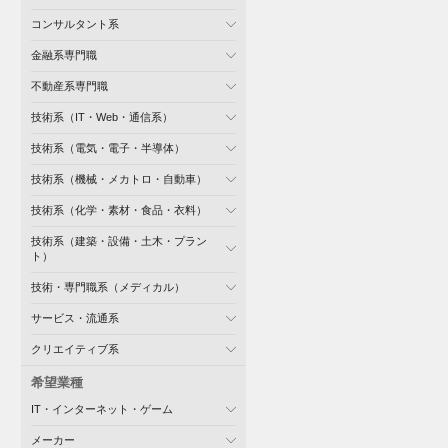
コンサルタント系
金融系専門職
不動産系専門職
技術系（IT・Web・通信系）
技術系（電気・電子・半導体）
技術系（機械・メカトロ・自動車）
技術系（化学・素材・食品・衣料）
技術系（建築・設備・土木・プラン
ト）
技術・専門職系（メディカル）
サービス・流通系
クリエイティブ系
希望業種
IT・インターネット・ゲーム
メーカー