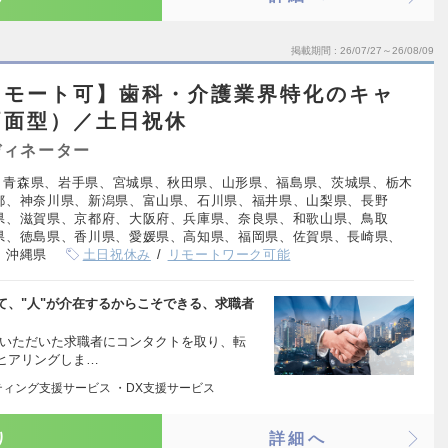
掲載期間
26/07/27～26/08/09
リモート可】歯科・介護業界特化のキャ
両面型）／土日祝休
ディネーター
、青森県、岩手県、宮城県、秋田県、山形県、福島県、茨城県、栃木
都、神奈川県、新潟県、富山県、石川県、福井県、山梨県、長野
県、滋賀県、京都府、大阪府、兵庫県、奈良県、和歌山県、鳥取
県、徳島県、香川県、愛媛県、高知県、福岡県、佐賀県、長崎県、
、沖縄県
土日祝休み
リモートワーク可能
て、"人"が介在するからこそできる、求職者
録いただいた求職者にコンタクトを取り、転
ヒアリングしま…
ティング支援サービス ・DX支援サービス
り
詳細へ