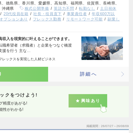
県、徳島県、香川県、愛媛県、高知県、福岡県、佐賀県、長崎県、
、沖縄県
株式公開準備
英語力不問
転勤なし
土日祝休
20代役員在籍
社長・役員直下
事業責任者
年収600万以
オプションあり
フレックス勤務
リモートワーク可能
副業し
高収入を現実的に叶えることができます。
 転職希望者（求職者）と企業をつなぐ橋渡
支援を行う 主な…
フレックスを実現した人材ビジネス
り
詳細へ
ックをつけよう!
興味あり
グ精度があがる!
能性がわかる!
掲載期間
26/07/27～26/08/09