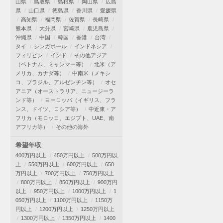
山県
鳥取県
島根県
岡山県
広島
県
山口県
徳島県
香川県
愛媛県
高知県
福岡県
佐賀県
長崎県
熊本県
大分県
宮崎県
鹿児島県
沖縄県
中国
韓国
香港
台湾
タイ
シンガポール
インドネシア
フィリピン
インド
その他アジア
（ベトナム、ミャンマー等）
北米（ア
メリカ、カナダ等）
中南米（メキシ
コ、ブラジル、アルゼンチン等）
オセ
アニア（オーストラリア、ニュージーラ
ンド等）
ヨーロッパ（イギリス、フラ
ンス、ドイツ、ロシア等）
中近東・ア
フリカ（モロッコ、エジプト、UAE、南
アフリカ等）
その他の海外
希望年収
400万円以上
450万円以上
500万円以
上
550万円以上
600万円以上
650
万円以上
700万円以上
750万円以上
800万円以上
850万円以上
900万円
以上
950万円以上
1000万円以上
1
050万円以上
1100万円以上
1150万
円以上
1200万円以上
1250万円以上
1300万円以上
1350万円以上
1400