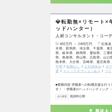
💎転勤無×リモート×
ッドハンター）
人材コンサルタント・コー
400万円 ～ 2499万円
北海道
木県、群馬県、埼玉県、千葉県、東
県、岐阜県、静岡県、愛知県、三重
県、島根県、岡山県、広島県、山口
熊本県、大分県、宮崎県、鹿児島県
不問
転勤なし
土日祝休み
ポ
度
ストックオプションあり
フレ
■業務内容 求職者への転職支援を行
す！ ・求職者のヘッドハンティング 
面談時公開
会社概要
興味あ