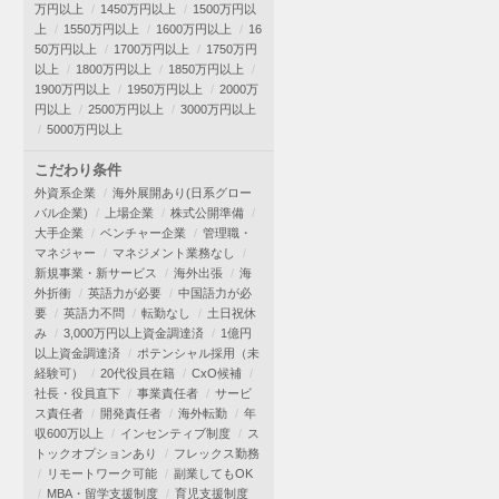
万円以上
1450万円以上
1500万円以
上
1550万円以上
1600万円以上
16
50万円以上
1700万円以上
1750万円
以上
1800万円以上
1850万円以上
1900万円以上
1950万円以上
2000万
円以上
2500万円以上
3000万円以上
5000万円以上
こだわり条件
外資系企業
海外展開あり(日系グロー
バル企業)
上場企業
株式公開準備
大手企業
ベンチャー企業
管理職・
マネジャー
マネジメント業務なし
新規事業・新サービス
海外出張
海
外折衝
英語力が必要
中国語力が必
要
英語力不問
転勤なし
土日祝休
み
3,000万円以上資金調達済
1億円
以上資金調達済
ポテンシャル採用（未
経験可）
20代役員在籍
CxO候補
社長・役員直下
事業責任者
サービ
ス責任者
開発責任者
海外転勤
年
収600万以上
インセンティブ制度
ス
トックオプションあり
フレックス勤務
リモートワーク可能
副業してもOK
MBA・留学支援制度
育児支援制度