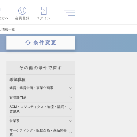
の方へ
会員登録
ログイン
人情報一覧
条件変更
その他の条件で探す
希望職種
経営・経営企画・事業企画系
管理部門系
SCM・ロジスティクス・物流・購買・
貿易系
営業系
マーケティング・販促企画・商品開発
系