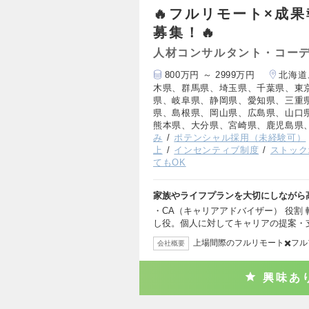
🔥フルリモート×成
募集！🔥
人材コンサルタント・コー
800万円 ～ 2999万円
北海道
木県、群馬県、埼玉県、千葉県、東
県、岐阜県、静岡県、愛知県、三重
県、島根県、岡山県、広島県、山口
熊本県、大分県、宮崎県、鹿児島県
み
ポテンシャル採用（未経験可）
上
インセンティブ制度
ストック
てもOK
家族やライフプランを大切にしながら
・CA（キャリアアドバイザー） 役割
し役。個人に対してキャリアの提案・
上場間際のフルリモート✖️フ
会社概要
興味あ