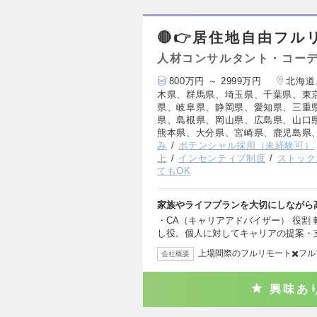
🔴👉居住地自由フル
人材コンサルタント・コー
800万円 ～ 2999万円
北海道
木県、群馬県、埼玉県、千葉県、東
県、岐阜県、静岡県、愛知県、三重
県、島根県、岡山県、広島県、山口
熊本県、大分県、宮崎県、鹿児島県
み
ポテンシャル採用（未経験可）
上
インセンティブ制度
ストック
てもOK
家族やライフプランを大切にしながら
・CA（キャリアアドバイザー） 役割
し役。個人に対してキャリアの提案・
上場間際のフルリモート✖️フ
会社概要
興味あ