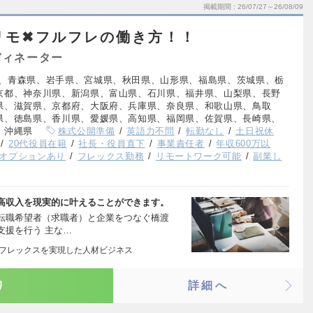
掲載期間
26/07/27～26/08/09
リモ✖︎フルフレの働き方！！
ディネーター
、青森県、岩手県、宮城県、秋田県、山形県、福島県、茨城県、栃
京都、神奈川県、新潟県、富山県、石川県、福井県、山梨県、長野
県、滋賀県、京都府、大阪府、兵庫県、奈良県、和歌山県、鳥取
県、徳島県、香川県、愛媛県、高知県、福岡県、佐賀県、長崎県、
、沖縄県
株式公開準備
英語力不問
転勤なし
土日祝休
20代役員在籍
社長・役員直下
事業責任者
年収600万以
オプションあり
フレックス勤務
リモートワーク可能
副業し
高収入を現実的に叶えることができます。
 転職希望者（求職者）と企業をつなぐ橋渡
支援を行う 主な…
ルフレックスを実現した人材ビジネス
り
詳細へ