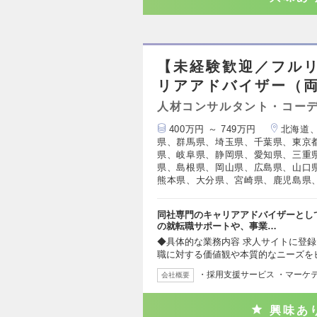
【未経験歓迎／フル
リアアドバイザー（
人材コンサルタント・コー
400万円 ～ 749万円
北海道
県、群馬県、埼玉県、千葉県、東京
県、岐阜県、静岡県、愛知県、三重
県、島根県、岡山県、広島県、山口
熊本県、大分県、宮崎県、鹿児島県
同社専門のキャリアアドバイザーとし
の就転職サポートや、事業…
◆具体的な業務内容 求人サイトに登
職に対する価値観や本質的なニーズを
・採用支援サービス ・マーケ
会社概要
興味あ