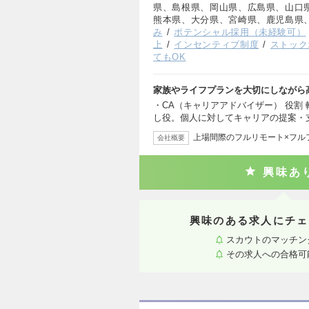
県、島根県、岡山県、広島県、山口
熊本県、大分県、宮崎県、鹿児島県
み
ポテンシャル採用（未経験可）
上
インセンティブ制度
ストック
てもOK
家族やライフプランを大切にしながら
・CA（キャリアアドバイザー） 役割
し役。個人に対してキャリアの提案・
上場間際のフルリモート×フル
会社概要
興味あ
興味のある求人にチェ
スカウトのマッチン
その求人への合格可