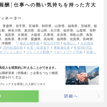
果報酬│仕事への熱い気持ちを持った方大
ディネーター
、青森県、岩手県、宮城県、秋田県、山形県、福島県、茨城県、栃
京都、神奈川県、新潟県、富山県、石川県、福井県、山梨県、長野
県、滋賀県、京都府、大阪府、兵庫県、奈良県、和歌山県、鳥取
県、徳島県、香川県、愛媛県、高知県、福岡県、佐賀県、長崎県、
、沖縄県
株式公開準備
英語力不問
転勤なし
土日祝休
20代役員在籍
社長・役員直下
事業責任者
年収600万以
オプションあり
フレックス勤務
リモートワーク可能
副業し
高収入を現実的に叶えることができます。
 転職希望者（求職者）と企業をつなぐ橋渡
支援を行う 主な…
ルフレックスを実現した人材ビジネス
り
詳細へ