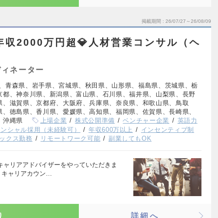
掲載期間
26/07/27～26/08/09
年収2000万円超💎人材営業コンサル（ヘ
ディネーター
、青森県、岩手県、宮城県、秋田県、山形県、福島県、茨城県、栃
京都、神奈川県、新潟県、富山県、石川県、福井県、山梨県、長野
県、滋賀県、京都府、大阪府、兵庫県、奈良県、和歌山県、鳥取
県、徳島県、香川県、愛媛県、高知県、福岡県、佐賀県、長崎県、
、沖縄県
上場企業
株式公開準備
ベンチャー企業
英語力
テンシャル採用（未経験可）
年収600万以上
インセンティブ制
ックス勤務
リモートワーク可能
副業してもOK
うキャリアアドバイザーをやっていただきま
・キャリアカウン…
り
詳細へ