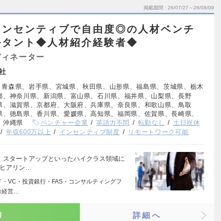
掲載期間
26/07/27～26/08/09
インセンティブで自由度◎の人材ベンチ
ルタント◆人材紹介経験者◆
ディネーター
社
、青森県、岩手県、宮城県、秋田県、山形県、福島県、茨城県、栃木
都、神奈川県、新潟県、富山県、石川県、福井県、山梨県、長野
県、滋賀県、京都府、大阪府、兵庫県、奈良県、和歌山県、鳥取
県、徳島県、香川県、愛媛県、高知県、福岡県、佐賀県、長崎県、
、沖縄県
ベンチャー企業
英語力不問
転勤なし
土日祝休
年収600万以上
インセンティブ制度
リモートワーク可能
ル、スタートアップといったハイクラス領域に
のヒアリン…
ンド・VC・投資銀行・FAS・コンサルティングフ
ロ経営…
り
詳細へ