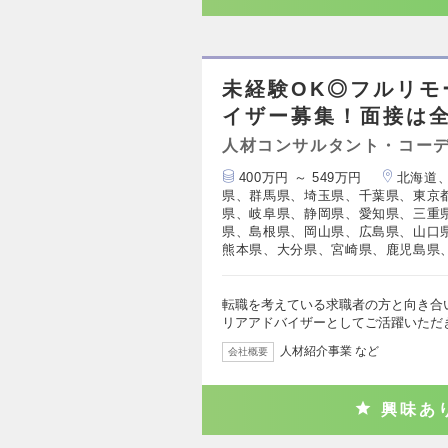
未経験OK◎フルリ
イザー募集！面接は全
人材コンサルタント・コー
400万円 ～ 549万円
北海道
県、群馬県、埼玉県、千葉県、東京
県、岐阜県、静岡県、愛知県、三重
県、島根県、岡山県、広島県、山口
熊本県、大分県、宮崎県、鹿児島県
転職を考えている求職者の方と向き合
リアアドバイザーとしてご活躍いただ
人材紹介事業 など
会社概要
興味あ