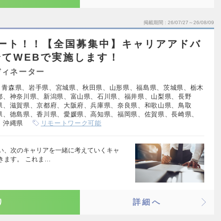
掲載期間
26/07/27～26/08/09
モート！！【全国募集中】キャリアアドバ
てWEBで実施します！
ディネーター
、青森県、岩手県、宮城県、秋田県、山形県、福島県、茨城県、栃木
都、神奈川県、新潟県、富山県、石川県、福井県、山梨県、長野
県、滋賀県、京都府、大阪府、兵庫県、奈良県、和歌山県、鳥取
県、徳島県、香川県、愛媛県、高知県、福岡県、佐賀県、長崎県、
、沖縄県
リモートワーク可能
い、次のキャリアを一緒に考えていくキャ
きます。 これま…
り
詳細へ