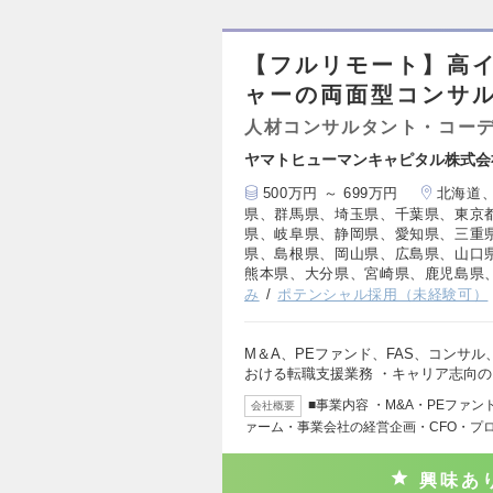
【フルリモート】高
ャーの両面型コンサ
人材コンサルタント・コー
ヤマトヒューマンキャピタル株式会
500万円 ～ 699万円
北海道
県、群馬県、埼玉県、千葉県、東京
県、岐阜県、静岡県、愛知県、三重
県、島根県、岡山県、広島県、山口
熊本県、大分県、宮崎県、鹿児島県
み
ポテンシャル採用（未経験可）
M＆A、PEファンド、FAS、コンサ
おける転職支援業務 ・キャリア志向
■事業内容 ・M&A・PEファ
会社概要
ァーム・事業会社の経営企画・CFO・プ
興味あ