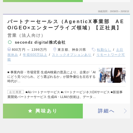
掲載期間
26/08/05～26/08/18
パートナーセールス（AgenticX事業部 AE
O/GEO×エンタープライズ領域）【正社員】
営業（法人向け）
secondz digital株式会社
800万円 ～ 1399万円
東京都、神奈川県
転勤なし
土日
祝休み
年収600万以上
ストックオプションあり
リモートワーク可
能
■ 事業内容・市場背景 生成AI検索の普及により、企業が「AI
にどう見つけられ、どう選ばれるか」が競争優位を左右する
時代が…
■AIパートナーサービス ■パートナービジネスDXサービス ■新規事
会社概要
業開発パートナーサービス 生成AI・LLMの技術は、データ…
興味あり
詳細へ