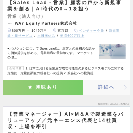
【Sales Lead・営業】顧客の声から新規事
業を創る｜AI時代の0→1を担う
営業（法人向け）
WAY Equity Partners株式会社
800万円 ～ 1049万円
東京都
ベンチャー企業
新規事
業・新サービス
土日祝休み
年収600万以上
■ポジションについて Sales Leadは、顧客との最初の会話か
ら価値提供を始める、営業組織の最前線です。 マーケット
の理…
1. 日本における産業及び成功可能性のあるビジネスモデルに関する
会社概要
定性的・定量的調査の親会社への提供 2. 親会社への投資提…
興味あり
詳細へ
掲載期間
26/07/28～26/08/10
【営業マネージャー】AI×M＆Aで製造業をバ
リューアップ／元キーエンス代表と14社買
収・上場を牽引