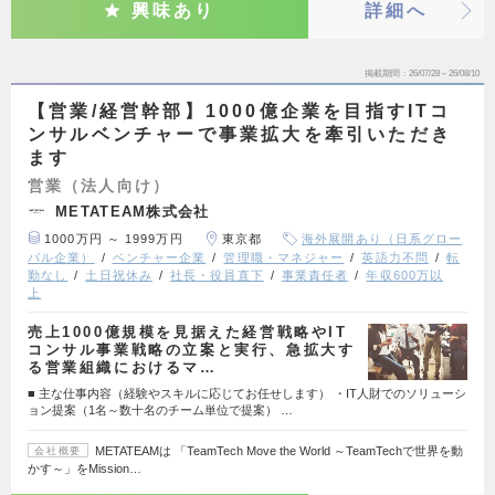
興味あり
詳細へ
掲載期間
26/07/28～26/08/10
【営業/経営幹部】1000億企業を目指すITコ
ンサルベンチャーで事業拡大を牽引いただき
ます
営業（法人向け）
METATEAM株式会社
1000万円 ～ 1999万円
東京都
海外展開あり（日系グロー
バル企業）
ベンチャー企業
管理職・マネジャー
英語力不問
転
勤なし
土日祝休み
社長・役員直下
事業責任者
年収600万以
上
売上1000億規模を見据えた経営戦略やIT
コンサル事業戦略の立案と実行、急拡大す
る営業組織におけるマ…
■ 主な仕事内容（経験やスキルに応じてお任せします） ・IT人財でのソリューシ
ョン提案（1名～数十名のチーム単位で提案） …
METATEAMは 「TeamTech Move the World ～TeamTechで世界を動
会社概要
かす～」をMission…