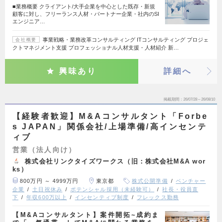
■業務概要 クライアント/大手企業を中心とした既存・新規
顧客に対し、フリーランス人材・パートナー企業・社内のSI
エンジニア…
事業戦略・業務改革コンサルティング ITコンサルティング プロジェ
会社概要
クトマネジメント支援 プロフェッショナル人材支援・人材紹介 新…
興味あり
詳細へ
掲載期間
26/07/28～26/08/10
【経験者歓迎】M&Aコンサルタント「Forbe
s JAPAN」関係会社/上場準備/高インセンテ
ィブ
営業（法人向け）
株式会社リンクタイズワークス（旧：株式会社M&A wor
ks）
800万円 ～ 4999万円
東京都
株式公開準備
ベンチャー
企業
土日祝休み
ポテンシャル採用（未経験可）
社長・役員直
下
年収600万以上
インセンティブ制度
フレックス勤務
【M&Aコンサルタント】案件開拓~成約ま