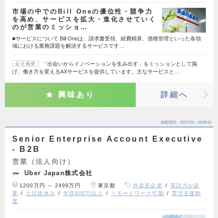
市場の中でのBill Oneの優位性・競争力
を高め、サービスを拡大・進化させていく
のが営業のミッショ…
■サービスについて Bill Oneは、請求書受領、経費精算、債権管理といった各領
域における業務課題を解決するサービスです…
「出会いからイノベーションを生み出す」をミッションとして掲
会社概要
げ、働き方を変えるAXサービスを提供しています。主なサービスと…
興味あり
詳細へ
掲載期間
26/07/28～26/08/10
Senior Enterprise Account Executive
- B2B
営業（法人向け）
Uber Japan株式会社
1200万円 ～ 2499万円
東京都
外資系企業
英語力が必
要
土日祝休み
年収600万以上
リモートワーク可能
育児支援制
度