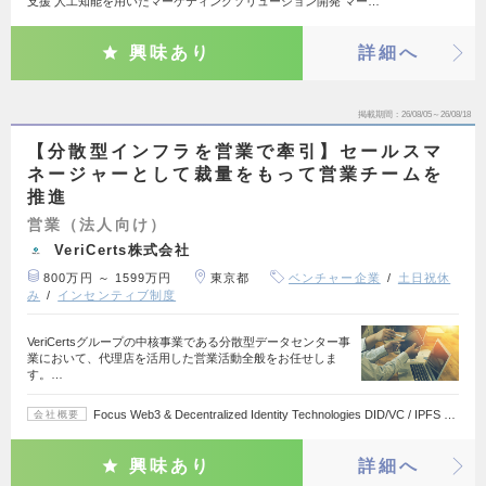
支援 人工知能を用いたマーケティングソリューション開発 マー…
興味あり
詳細へ
掲載期間
26/08/05～26/08/18
【分散型インフラを営業で牽引】セールスマ
ネージャーとして裁量をもって営業チームを
推進
営業（法人向け）
VeriCerts株式会社
800万円 ～ 1599万円
東京都
ベンチャー企業
土日祝休
み
インセンティブ制度
VeriCertsグループの中核事業である分散型データセンター事
業において、代理店を活用した営業活動全般をお任せしま
す。…
Focus Web3 & Decentralized Identity Technologies DID/VC / IPFS …
会社概要
興味あり
詳細へ