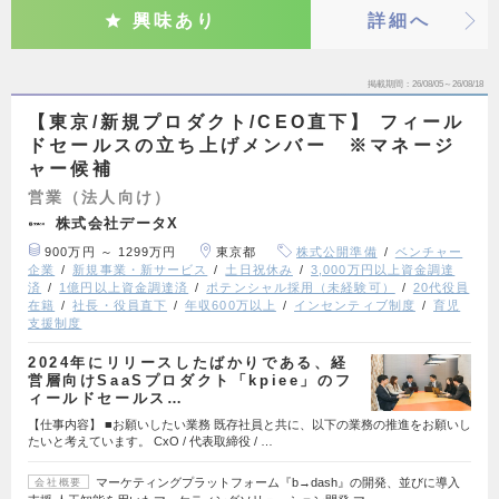
興味あり
詳細へ
掲載期間
26/08/05～26/08/18
【東京/新規プロダクト/CEO直下】 フィール
ドセールスの立ち上げメンバー ※マネージ
ャー候補
営業（法人向け）
株式会社データX
900万円 ～ 1299万円
東京都
株式公開準備
ベンチャー
企業
新規事業・新サービス
土日祝休み
3,000万円以上資金調達
済
1億円以上資金調達済
ポテンシャル採用（未経験可）
20代役員
在籍
社長・役員直下
年収600万以上
インセンティブ制度
育児
支援制度
2024年にリリースしたばかりである、経
営層向けSaaSプロダクト「kpiee」のフ
ィールドセールス…
【仕事内容】 ■お願いしたい業務 既存社員と共に、以下の業務の推進をお願いし
たいと考えています。 CxO / 代表取締役 / …
マーケティングプラットフォーム『b→dash』の開発、並びに導入
会社概要