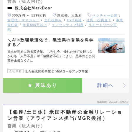
営業（法人向け）
株式会社MarkDoor
800万円 ～ 1199万円
東京都、大阪府
ベンチャー企業
管理職・マネジャー
土日祝休み
CxO候補
社長・役員直下
事業
責任者
年収600万以上
インセンティブ制度
リモートワーク可
能
＼AI×数理最適化で、製造業の営業を科学
する／
日本が世界に誇る製造業。 しかし今、優れた技術を持ちな
がらも「人手不足」や「後継者不在」により、黒字のまま廃
業を余儀なくさ…
1. AI受託開発事業 2. M&Aロールアップ事業
会社概要
興味あり
詳細へ
掲載期間
26/07/28～26/08/10
【銀座/土日休】米国不動産の金融リレーショ
ン営業（アライアンス担当/MGR候補）
営業（法人向け）