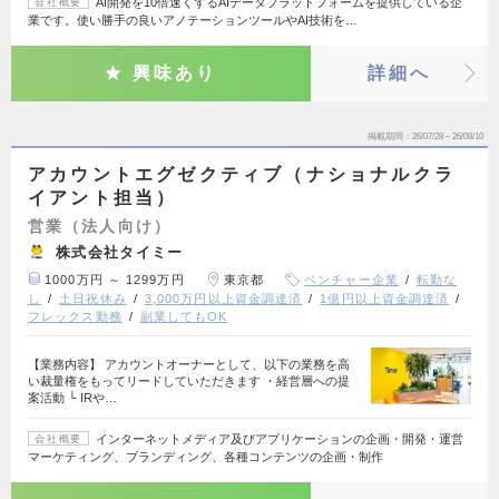
AI開発を10倍速くするAIデータプラットフォームを提供している企
会社概要
業です。使い勝手の良いアノテーションツールやAI技術を…
興味あり
詳細へ
掲載期間
26/07/28～26/08/10
アカウントエグゼクティブ（ナショナルクラ
イアント担当）
営業（法人向け）
株式会社タイミー
1000万円 ～ 1299万円
東京都
ベンチャー企業
転勤な
し
土日祝休み
3,000万円以上資金調達済
1億円以上資金調達済
フレックス勤務
副業してもOK
【業務内容】 アカウントオーナーとして、以下の業務を高
い裁量権をもってリードしていただきます ・経営層への提
案活動 └ IRや…
インターネットメディア及びアプリケーションの企画・開発・運営
会社概要
マーケティング、ブランディング、各種コンテンツの企画・制作