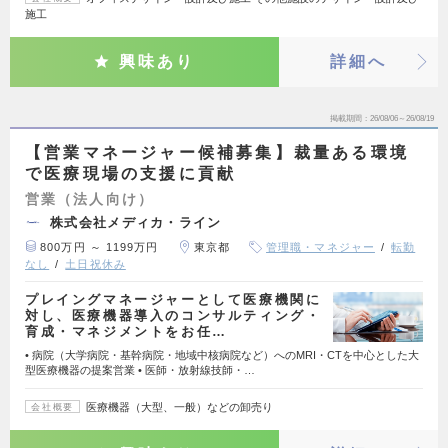
施工
興味あり
詳細へ
掲載期間
26/08/06～26/08/19
【営業マネージャー候補募集】裁量ある環境
で医療現場の支援に貢献
営業（法人向け）
株式会社メディカ・ライン
800万円 ～ 1199万円
東京都
管理職・マネジャー
転勤
なし
土日祝休み
プレイングマネージャーとして医療機関に
対し、医療機器導入のコンサルティング・
育成・マネジメントをお任…
• 病院（大学病院・基幹病院・地域中核病院など）へのMRI・CTを中心とした大
型医療機器の提案営業 • 医師・放射線技師・…
医療機器（大型、一般）などの卸売り
会社概要