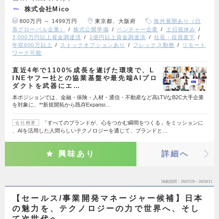
株式会社Mico
800万円 ～ 1499万円
東京都、大阪府
海外展開あり（日
系グローバル企業）
株式公開準備
ベンチャー企業
土日祝休み
3,000万円以上資金調達済
1億円以上資金調達済
社長・役員直下
年収600万以上
ストックオプションあり
フレックス勤務
リモート
ワーク可能
直近4年で1100%成長を遂げた環境で、L
INEヤフー社との協業基盤や最先端AIプロ
ダクトを武器にエ…
本ポジションでは、金融・保険・人材・通信・不動産など高LTVなB2C大手企業
を対象に、**新規開拓から既存Expansi…
「すべてのブランドが、心をつかむ瞬間をつくる」をミッションに
会社概要
、AIを活用した人間らしいテクノロジーを通じて、ブランドと…
興味あり
詳細へ
掲載期間
26/07/29～26/08/11
【セールス/事業開発マネージャー候補】日本
の魅力を、テクノロジーの力で世界へ、そし
て次世代へ。