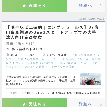
興味あり
詳細へ
掲載期間
26/07/28～26/08/10
【現年収以上確約｜エンプラセールス】37億
円資金調達のSaaSスタートアップでの大手
法人向け企画提案
営業（法人向け）
株式会社パトスロゴス
900万円 ～ 1099万円
東京都、大阪府
株式公開準備
ベ
ンチャー企業
新規事業・新サービス
土日祝休み
1億円以上資金調
達済
ポテンシャル採用（未経験可）
年収600万以上
ストックオプ
ションあり
フレックス勤務
リモートワーク可能
≪期待役割≫ 顧客の経営課題・業務課題を深く理解し、自
社プロダクトによる解決策を提案すること 大手企業（従業
員500名以上）…
HR共創プラットフォーム（ERP事業） SaaS共創事業 人材創出事業
会社概要
興味あり
詳細へ