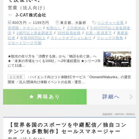
営業（法人向け）
J-CAT株式会社
800万円 ～ 1199万円
東京都、大阪府
ベンチャー企業
管理職・マネジャー
転勤なし
土日祝休み
3,000万円以上資金調達
済
1億円以上資金調達済
20代役員在籍
社長・役員直下
事業責
任者
年収600万以上
ストックオプションあり
フレックス勤務
リモートワーク可能
★観光の在り方を「消費する旅」から「物語を紡ぐ旅」へ
★「未来の市場をつくる100社」へ2年連続選出 ★シリーズB
にて11億…
・ハイエンド向けコト体験ECサービス「Otonami/Wabunka」の運営
会社概要
開発 ・法人/団体向け体験イベントの企画・運営…
興味あり
詳細へ
掲載期間
26/07/29～26/08/11
【世界各国のスポーツを中継配信／独自コン
テンツも多数制作】セールスマネージャー