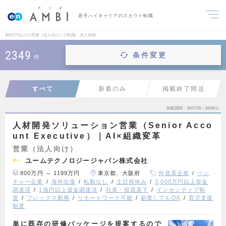
若手ハイキャリアのスカウト転職
800万円以上の営業（法人向け）の転職・求人情報
2349
条件変更
件
すべて
新着のみ
掲載終了間近
掲載期間
26/07/29～26/08/11
人材開発ソリューション営業（Senior Acco
unt Executive）｜AI×組織変革
営業（法人向け）
ユームテクノロジージャパン株式会社
800万円 ～ 1199万円
東京都、大阪府
外資系企業
ベン
チャー企業
海外出張
転勤なし
土日祝休み
3,000万円以上資金
調達済
1億円以上資金調達済
社長・役員直下
インセンティブ制
度
フレックス勤務
リモートワーク可能
副業してもOK
育児支援
制度
単に既存の研修パッケージを提案するので