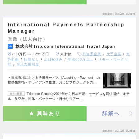
掲載期間
26/07/28～26/08/10
International Payments Partnership
Manager
営業（法人向け）
株式会社Trip.com International Travel Japan
800万円 ～ 1299万円
東京都
外資系企業
大手企業
海
外折衝
転勤なし
土日祝休み
年収600万以上
リモートワーク可
能
育児支援制度
・日本市場における決済サービス（Acquiring・Payment）の
提携先開拓・アライアンス推進、およびプロジェクトの…
Trip.com Groupは2014年から日本市場にサービスを提供開始。ホテ
会社概要
ル、航空券、団体・パッケージ・日帰りツアー…
興味あり
詳細へ
掲載期間
26/07/28～26/08/10