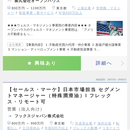
株式会社オープンハウス
800万円 ～ 1199万円
東京都
上場企業
管理職・マネジ
ャー
新規事業・新サービス
年収600万以上
★★★ウェルス・マネジメント事業部の事業内容★★★ オ
ープンハウスのウェルス・マネジメント事業部は、「アメリ
カ不動産をもっ…
【事業内容】 １.不動産売買の代理・仲介事業 ２.新築戸建分譲事業
会社概要
３.マンション・ディベロップメント事業 ４.不動産投資事業 ５…
興味あり
詳細へ
掲載期間
26/07/28～26/08/10
【セールス・マーケ】日本市場担当 セグメン
トマネージャー（特殊潤滑油）l フレック
ス・リモート可
営業（法人向け）
フックスジャパン株式会社
800万円 ～ 999万円
東京都
外資系企業
海外出張
転
勤なし
土日祝休み
年収600万以上
フレックス勤務
リモートワ