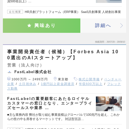
員500名以上）…
HR共創プラットフォーム（ERP事業） SaaS共創事業 人材創出事業
会社概要
興味あり
詳細へ
掲載期間
26/07/28～26/08/10
事業開発責任者（候補）【Forbes Asia 10
0選出のAIスタートアップ】
営業（法人向け）
FastLabel株式会社
1000万円 ～ 2499万円
東京都
株式公開準備
ベンチャー
企業
土日祝休み
1億円以上資金調達済
年収600万以上
フレック
ス勤務
FastLabelの重要顧客にあたるロイヤル
カスタマーの窓口となり、エンタープライ
ズセールスや業界 …
■主な業務内容 弊社が取り組む事業規模はグローバルで100兆円を超え、これか
らの世の中を席巻するマーケットです。 対話型言語…