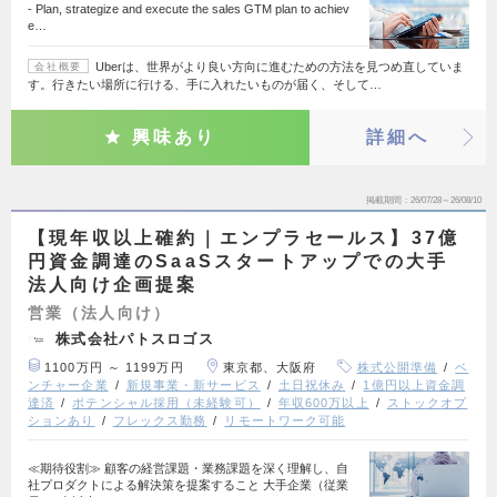
- Plan, strategize and execute the sales GTM plan to achiev
e…
Uberは、世界がより良い方向に進むための方法を見つめ直していま
会社概要
す。行きたい場所に行ける、手に入れたいものが届く、そして…
興味あり
詳細へ
掲載期間
26/07/28～26/08/10
【現年収以上確約｜エンプラセールス】37億
円資金調達のSaaSスタートアップでの大手
法人向け企画提案
営業（法人向け）
株式会社パトスロゴス
1100万円 ～ 1199万円
東京都、大阪府
株式公開準備
ベ
ンチャー企業
新規事業・新サービス
土日祝休み
1億円以上資金調
達済
ポテンシャル採用（未経験可）
年収600万以上
ストックオプ
ションあり
フレックス勤務
リモートワーク可能
≪期待役割≫ 顧客の経営課題・業務課題を深く理解し、自
社プロダクトによる解決策を提案すること 大手企業（従業