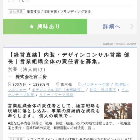
集客支援 / 採用支援 / ブランディング支援
会社概要
興味あり
詳細へ
掲載期間
26/07/27～26/08/09
【経営直結】内装・デザインコンサル営業 部
長｜営業組織全体の責任者を募集。
営業（法人向け）
株式会社宮工房
900万円 ～ 1299万円
東京都
ベンチャー企業
管理職・
マネジャー
ポテンシャル採用（未経験可）
社長・役員直下
イン
センティブ制度
リモートワーク可能
営業組織全体の責任者として、経営戦略を
現場に落とし込み、事業の持続的な成長を
牽引します。 個人の成果で…
■主な仕事内容 部長は「戦略・目標・組織」の3つの軸で活動します。 ・戦略立
案と実行： 営業戦略の策定、新規開拓の方針決定、営…
オフィスデザイン・設計及び施工 その他施設のデザイン・設計及び
会社概要