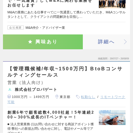
で「一気通貫」してM&Aに関わる業務を
お任せします
M&Aの業務にあたる仕事すべてに一気通貫して携わっていただき、M&Aコンサル
タントとして、クライアントの問題解決を目指し…
M&A仲介・アドバイザー業
会社概要
興味あり
詳細へ
掲載期間
26/07/27～26/08/09
【管理職候補/年収~1500万円】BtoBコンサ
ルティングセールス
営業（法人向け）
株式会社プロパゲート
1000万円 ～ 1499万円
東京都
転勤なし
リモートワーク
可能
創業6年で顧客総数4,000社超！5年連続2
00～300%成長のITベンチャー！
■ 法人営業業務 (1)お問い合わせに対する商談アポイント獲
得 弊社への新規お問い合わせに対し、電話やメール等でア
プローチし…