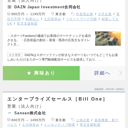
営業（法人向け）
DAZN Japan Investment合同会社
800万円 ～ 1199万円
東京都
外資系企業
大手企業
英
語力不問
転勤なし
土日祝休み
リモートワーク可能
副業しても
OK
育児支援制度
・スポーツFandomの価値でお客様のマーケティングを成功
させる。 ・広告収益の創出 – 新規・既存の広告主をダイレ
クト又…
DAZNはスポーツファンが好きなスポーツをいつでもどこでもお楽
会社概要
しみいただけるスポーツ専門動画配信サービスを提供しており、…
興味あり
詳細へ
掲載期間
26/07/29～26/08/11
エンタープライズセールス［Bill One］
営業（法人向け）
Sansan株式会社
800万円 ～ 1499万円
東京都
上場企業
新規事業・新サ
ービス
土日祝休み
インセンティブ制度
育児支援制度