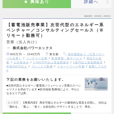
興味あり
詳細へ
掲載期間
26/08/06～26/08/19
【蓄電池販売事業】次世代型のエネルギー系
ベンチャー／コンサルティングセールス（※
リモート勤務可）
営業（法人向け）
株式会社パワーエックス
800万円 ～ 1549万円
東京都
海外展開あり（日系グロー
バル企業）
ベンチャー企業
新規事業・新サービス
英語力が必
要
土日祝休み
3,000万円以上資金調達済
1億円以上資金調達済
年収600万以上
フレックス勤務
リモートワーク可能
副業してもO
K
下記の業務をお願いいたします。
■次世代型エネルギー／蓄電池ソリューション営業のスペシ
ャリストを求めています ■担当地域 勤務地により、中心と
なるエリアは異…
【事業内容】 再生可能エネルギーの爆発的な普及を目指し、当社は
会社概要
「溜める」「運ぶ」「使う」を総合的にデザインすることで、再生…