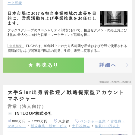
ーク可能
日本市場における担当事業領域の成長を目
的に、営業活動および事業推進をお任せし
ます。
フックスグループのスペシャリティ部門において、担当セグメントの売上および
利益の最大化に向けた営業・マーケティング活動を担…
FUCHSは、90年以上にわたり広範囲な用途および分野で使用される
会社概要
潤滑油剤および関連専門製品の開発、生産、販売に従事する…
興味あり
詳細へ
掲載期間
26/07/28～26/08/10
大手SIer出身者歓迎／戦略提案型アカウント
マネジャー
営業（法人向け）
INTLOOP株式会社
800万円 ～ 1299万円
東京都
ベンチャー企業
管理職・
マネジャー
新規事業・新サービス
土日祝休み
年収600万以上