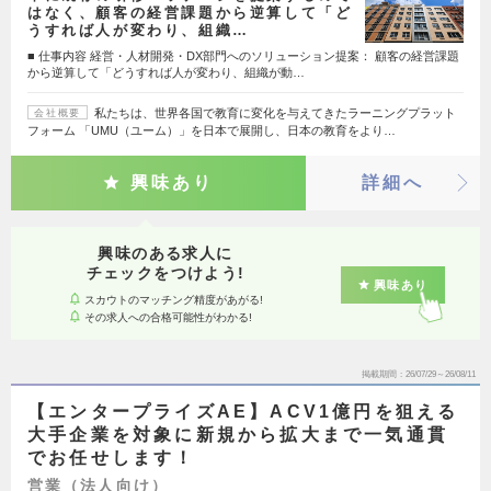
はなく、顧客の経営課題から逆算して「ど
うすれば人が変わり、組織…
■ 仕事内容 経営・人材開発・DX部門へのソリューション提案： 顧客の経営課題
から逆算して「どうすれば人が変わり、組織が動…
私たちは、世界各国で教育に変化を与えてきたラーニングプラット
会社概要
フォーム 「UMU（ユーム）」を日本で展開し、日本の教育をより…
興味あり
詳細へ
興味のある求人に
チェックをつけよう!
興味あり
スカウトのマッチング精度があがる!
その求人への合格可能性がわかる!
掲載期間
26/07/29～26/08/11
【エンタープライズAE】ACV1億円を狙える
大手企業を対象に新規から拡大まで一気通貫
でお任せします！
営業（法人向け）