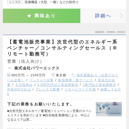
医療機器（大型、一般）などの卸売り
会社概要
興味あり
詳細へ
掲載期間
26/08/06～26/08/19
【蓄電池販売事業】次世代型のエネルギー系
ベンチャー／コンサルティングセールス（※
リモート勤務可）
営業（法人向け）
株式会社パワーエックス
800万円 ～ 1549万円
東京都
海外展開あり（日系グロー
バル企業）
ベンチャー企業
新規事業・新サービス
英語力が必
要
土日祝休み
3,000万円以上資金調達済
1億円以上資金調達済
年収600万以上
フレックス勤務
リモートワーク可能
副業してもO
K
下記の業務をお願いいたします。
■次世代型エネルギー／蓄電池ソリューション営業のスペシ
ャリストを求めています ■担当地域 勤務地により、中心と
なるエリアは異…