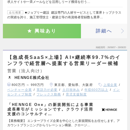
求人サイトや一斉メールなどを活用しリード獲得を行う…
■ジョブリー建設 建設専門の人材サービスとして業界トップクラス
会社概要
の実績を誇り、施工管理技士・建築士等の有資格者登録数も業界…
興味あり
詳細へ
掲載期間
26/08/07～26/08/20
【急成長SaaS×上場】AI×継続率99.7%のイ
ンフラで経営層へ提案する営業リーダー候補
営業（法人向け）
HENNGE株式会社
800万円 ～ 999万円
東京都、愛知県、大阪府
上場企業
ベンチャー企業
英語力が必要
土日祝休み
年収600万以上
イン
センティブ制度
フレックス勤務
育児支援制度
「HENNGE One」の新規開拓による事業
成長牽引がミッションです。クラウド活用
支援のコンサルティ…
【業務概要】 エンタープライズ企業を中心とした新規開拓をお任せします。ア
カウントプランニングからリレーション構築、クロージ…