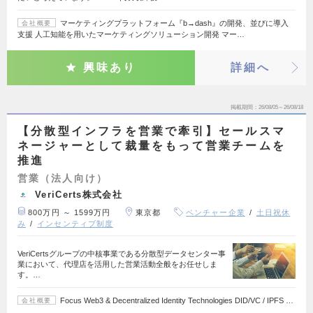
マーケティングプラットフォーム『b→dash』の開発、並びに導入
会社概要
支援 人工知能を用いたマーケティングソリューション開発 マー…
興味あり
詳細へ
掲載期間
26/08/05～26/08/18
【分散型インフラを営業で牽引】セールスマ
ネージャーとして裁量をもって営業チームを
推進
営業（法人向け）
VeriCerts株式会社
800万円 ～ 1599万円
東京都
ベンチャー企業
土日祝休
み
インセンティブ制度
VeriCertsグループの中核事業である分散型データセンター事
業において、代理店を活用した営業活動全般をお任せしま
す。…
Focus Web3 & Decentralized Identity Technologies DID/VC / IPFS …
会社概要