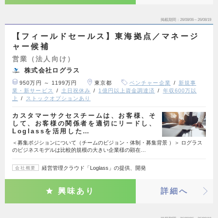
掲載期間
26/08/06～26/08/19
【フィールドセールス】東海拠点／マネージ
ャー候補
営業（法人向け）
株式会社ログラス
950万円 ～ 1199万円
東京都
ベンチャー企業
新規事
業・新サービス
土日祝休み
1億円以上資金調達済
年収600万以
上
ストックオプションあり
カスタマーサクセスチームは、お客様、そ
して、お客様の関係者を適切にリードし、
Loglassを活用した…
＜募集ポジションについて（チームのビジョン・体制・募集背景 ）＞ ログラス
のビジネスモデルは比較的規模の大きい企業様の顕在…
経営管理クラウド「Loglass」の提供、開発
会社概要
興味あり
詳細へ