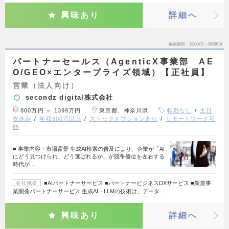
興味あり
詳細へ
掲載期間
26/08/05～26/08/18
パートナーセールス（AgenticX事業部 AE
O/GEO×エンタープライズ領域）【正社員】
営業（法人向け）
secondz digital株式会社
800万円 ～ 1399万円
東京都、神奈川県
転勤なし
土日
祝休み
年収600万以上
ストックオプションあり
リモートワーク可
能
■ 事業内容・市場背景 生成AI検索の普及により、企業が「AI
にどう見つけられ、どう選ばれるか」が競争優位を左右する
時代が…
■AIパートナーサービス ■パートナービジネスDXサービス ■新規事
会社概要
業開発パートナーサービス 生成AI・LLMの技術は、データ…
興味あり
詳細へ