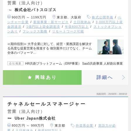
営業（法人向け）
株式会社パトスロゴス
900万円 ～ 1199万円
東京都、大阪府
株式公開準備
ベ
ンチャー企業
新規事業・新サービス
土日祝休み
3,000万円以上資
金調達済
1億円以上資金調達済
年収600万以上
ストックオプショ
ンあり
フレックス勤務
リモートワーク可能
≪期待役割≫ 大手企業に対して、経営・業務課題を解決す
る高度な提案営業を推進する 個別案件だけでなく、チーム
全体のパフォーマ…
HR共創プラットフォーム（ERP事業） SaaS共創事業 人材創出事業
会社概要
興味あり
詳細へ
掲載期間
26/08/06～26/08/19
チャネルセールスマネージャー
営業（法人向け）
Uber Japan株式会社
800万円 ～ 999万円
東京都
外資系企業
英語力が必
要
土日祝休み
年収600万以上