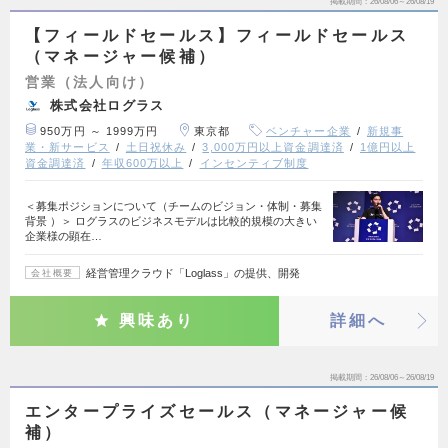
掲載期間
26/08/06～26/08/19
【フィールドセールス】フィールドセールス
（マネージャー候補）
営業（法人向け）
株式会社ログラス
950万円 ～ 1999万円
東京都
ベンチャー企業
新規事
業・新サービス
土日祝休み
3,000万円以上資金調達済
1億円以上
資金調達済
年収600万以上
インセンティブ制度
＜募集ポジションについて（チームのビジョン・体制・募集
背景 ）＞ ログラスのビジネスモデルは比較的規模の大きい
企業様の顕在…
経営管理クラウド「Loglass」の提供、開発
会社概要
興味あり
詳細へ
掲載期間
26/08/06～26/08/19
エンタープライズセールス（マネージャー候
補）