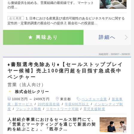
ら価値提供を始める、営業組織の最前線です。 マーケット
の理…
1. 日本における産業及び成功可能性のあるビジネスモデルに関する
会社概要
定性的・定量的調査の親会社への提供 2. 親会社への投資提…
興味あり
詳細へ
掲載期間
26/08/07～26/08/20
♦︎書類選考免除あり♦︎【セールストッププレイ
ヤー候補】売上100億円超を目指す急成長中
ベンチャー
営業（法人向け）
株式会社レクリー
1000万円 ～ 2499万円
東京都
ベンチャー企業
新規事
業・新サービス
20代役員在籍
年収600万以上
インセンティブ制
度
フレックス勤務
リモートワーク可能
育児支援制度
人材紹介事業におけるセールス部門にて、
「営業とマーケティングを通じて新規の契
約を結ぶこと」、「既存ク…