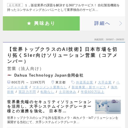
１，販促業界の課題を解決する360°フルサービス！ 自社製造機能を
会社概要
持ったコンサルティングカンパニーとして業界独自のサービス…
興味あり
詳細へ
掲載期間
26/08/07～26/08/20
【世界トップクラスのAI技術】日本市場を切
り拓くSIer向けソリューション営業（コアメ
ンバー）
営業（法人向け）
Dahua Technology Japan合同会社
800万円 ～ 1199万円
東京都
外資系企業
大手企業
ベ
ンチャー企業
マネジメント業務なし
新規事業・新サービス
海外
折衝
英語力不問
転勤なし
土日祝休み
年収600万以上
世界最先端のセキュリティソリューション
を活用し、大手システムインテグレーター
様との連携を強化。 日本市…
世界トップクラスのシェアを誇る監視カメラ・AIカメラ・IoTソリューションを
展開する当社にて、大手システムインテグレータ…