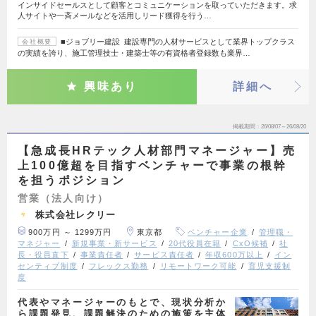
インサイドセールスとして顧客とコミュニケーションを取っていただきます。求
人サイトや一斉メールなどを活用しリード獲得を行う…
■ジョブリー建設 建設専門の人材サービスとして業界トップクラス
会社概要
の実績を誇り、施工管理技士・建築士等の有資格者登録数も業界…
興味あり
詳細へ
掲載期間
26/08/07～26/08/20
【急成長HRテック人材部門マネージャー】売
上100億超を目指すベンチャーで事業の根幹
を担うポジション
営業（法人向け）
株式会社レクリー
900万円 ～ 1299万円
東京都
ベンチャー企業
管理職・
マネジャー
新規事業・新サービス
20代役員在籍
CxO候補
社
長・役員直下
事業責任者
サービス責任者
年収600万以上
イン
センティブ制度
フレックス勤務
リモートワーク可能
育児支援制
度
代表やマネージャーのもとで、現状分析か
ら課題発見、課題解決のための施策を主体