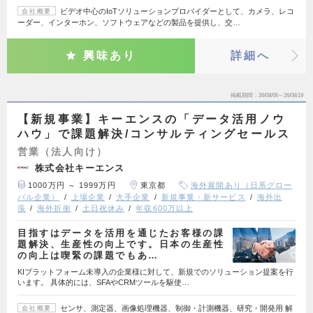
ビデオ中心のIoTソリューションプロバイダーとして、カメラ、レコ
会社概要
ーダー、インターホン、ソフトウェアなどの製品を提供し、交…
興味あり
詳細へ
掲載期間
26/08/06～26/08/19
【新規事業】キーエンスの「データ活用ノウ
ハウ」で課題解決/コンサルティングセールス
営業（法人向け）
株式会社キーエンス
1000万円 ～ 1999万円
東京都
海外展開あり（日系グロー
バル企業）
上場企業
大手企業
新規事業・新サービス
海外出
張
海外折衝
土日祝休み
年収600万以上
目指すはデータを活用を通じたお客様の課
題解決、生産性の向上です。日本の生産性
の向上は喫緊の課題でもあ…
KIプラットフォーム未導入の企業様に対して、新規でのソリューション提案を行
います。 具体的には、SFAやCRMツールを駆使…
センサ、測定器、画像処理機器、制御・計測機器、研究・開発用 解
会社概要