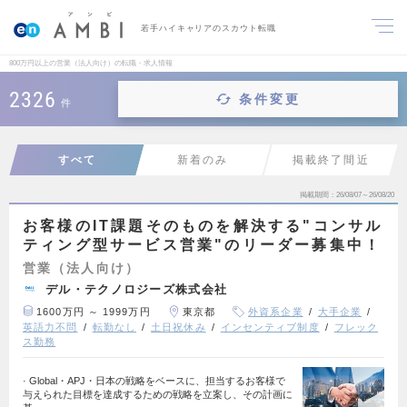
若手ハイキャリアのスカウト転職
800万円以上の営業（法人向け）の転職・求人情報
2326
条件変更
件
すべて
新着のみ
掲載終了間近
掲載期間
26/08/07～26/08/20
お客様のIT課題そのものを解決する"コンサル
ティング型サービス営業"のリーダー募集中！
営業（法人向け）
デル・テクノロジーズ株式会社
1600万円 ～ 1999万円
東京都
外資系企業
大手企業
英語力不問
転勤なし
土日祝休み
インセンティブ制度
フレック
ス勤務
· Global・APJ・日本の戦略をベースに、担当するお客様で
与えられた目標を達成するための戦略を立案し、その計画に