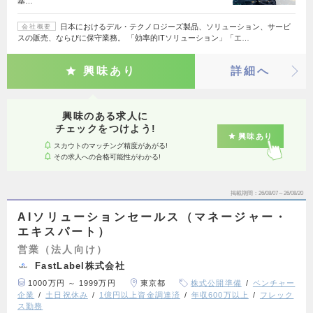
基…
日本におけるデル・テクノロジーズ製品、ソリューション、サービ
会社概要
スの販売、ならびに保守業務。 「効率的ITソリューション」「エ…
興味あり
詳細へ
興味のある求人に
チェックをつけよう!
興味あり
スカウトのマッチング精度があがる!
その求人への合格可能性がわかる!
掲載期間
26/08/07～26/08/20
AIソリューションセールス（マネージャー・
エキスパート）
営業（法人向け）
FastLabel株式会社
1000万円 ～ 1999万円
東京都
株式公開準備
ベンチャー
企業
土日祝休み
1億円以上資金調達済
年収600万以上
フレック
ス勤務