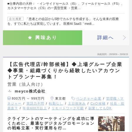
■仕事内容の大枠： ・インサイドセールス（IS）、フィールドセールス（FS）、
カスタマーサクセス（CS）の一貫型営業 ・営業…
「患者との会話から5秒でカルテを作成する」 そんな未来の医療
会社概要
を、すでに私たちは実現しています。 医療AI SaaS「medi…
興味あり
詳細へ
掲載期間
26/08/06～26/08/19
【広告代理店/幹部候補】◆上場グループ企業
◆事業・組織づくりから経験したいアカウン
トプランナー募集！
営業（法人向け）
meyco株式会社
800万円 ～ 999万円
東京都
ベンチャー企業
管理職・マ
ネジャー
英語力不問
転勤なし
土日祝休み
CxO候補
社長・役
員直下
年収600万以上
リモートワーク可能
副業してもOK
クライアントのマーケティングを成功に導
くために、最適なデジタルプロモーション
の戦略立案・実行運用を行…