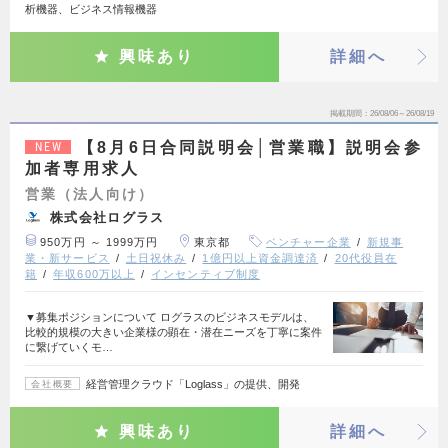
析機器、ビジネス情報機器
興味あり
詳細へ
掲載期間
26/08/06～26/08/19
【8月6日合同説明会│営業職】説明会参
NEW
加者専用求人
営業（法人向け）
株式会社ログラス
950万円 ～ 1999万円
東京都
ベンチャー企業
新規事
業・新サービス
土日祝休み
1億円以上資金調達済
20代役員在
籍
年収600万以上
インセンティブ制度
▼募集ポジションについて ログラスのビジネスモデルは、
比較的規模の大きい企業様の顕在・潜在ニーズを丁寧に案件
に繋げていくモ…
経営管理クラウド「Loglass」の提供、開発
会社概要
興味あり
詳細へ