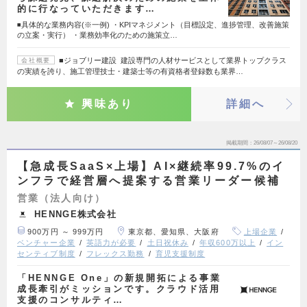
的に行なっていただきます…
◾️具体的な業務内容(※一例) ・KPIマネジメント（目標設定、進捗管理、改善施策
の立案・実行） ・業務効率化のための施策立…
■ジョブリー建設 建設専門の人材サービスとして業界トップクラス
会社概要
の実績を誇り、施工管理技士・建築士等の有資格者登録数も業界…
興味あり
詳細へ
掲載期間
26/08/07～26/08/20
【急成長SaaS×上場】AI×継続率99.7%のイ
ンフラで経営層へ提案する営業リーダー候補
営業（法人向け）
HENNGE株式会社
900万円 ～ 999万円
東京都、愛知県、大阪府
上場企業
ベンチャー企業
英語力が必要
土日祝休み
年収600万以上
イン
センティブ制度
フレックス勤務
育児支援制度
「HENNGE One」の新規開拓による事業
成長牽引がミッションです。クラウド活用
支援のコンサルティ…