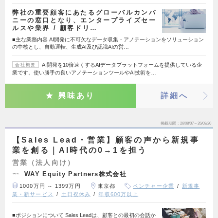
弊社の重要顧客にあたるグローバルカンパ
ニーの窓口となり、エンタープライズセー
ルスや業界 / 顧客ドリ…
■主な業務内容 AI開発に不可欠なデータ収集・アノテーションをソリューション
の中核とし、自動運転、生成AI及び認識AIの営…
AI開発を10倍速くするAIデータプラットフォームを提供している企
会社概要
業です。使い勝手の良いアノテーションツールやAI技術を…
興味あり
詳細へ
掲載期間
26/08/07～26/08/20
【Sales Lead・営業】顧客の声から新規事
業を創る｜AI時代の0→1を担う
営業（法人向け）
WAY Equity Partners株式会社
1000万円 ～ 1399万円
東京都
ベンチャー企業
新規事
業・新サービス
土日祝休み
年収600万以上
■ポジションについて Sales Leadは、顧客との最初の会話か