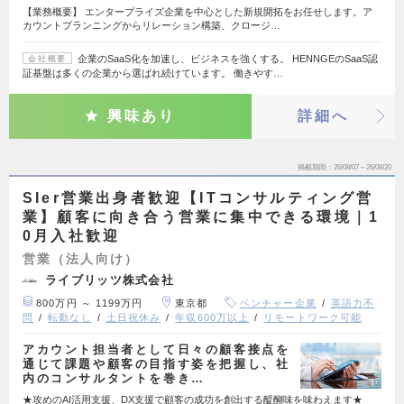
【業務概要】 エンタープライズ企業を中心とした新規開拓をお任せします。ア
カウントプランニングからリレーション構築、クロージ…
企業のSaaS化を加速し、ビジネスを強くする。 HENNGEのSaaS認
会社概要
証基盤は多くの企業から選ばれ続けています。 働きやす…
興味あり
詳細へ
掲載期間
26/08/07～26/08/20
SIer営業出身者歓迎【ITコンサルティング営
業】顧客に向き合う営業に集中できる環境｜1
0月入社歓迎
営業（法人向け）
ライブリッツ株式会社
800万円 ～ 1199万円
東京都
ベンチャー企業
英語力不
問
転勤なし
土日祝休み
年収600万以上
リモートワーク可能
アカウント担当者として日々の顧客接点を
通じて課題や顧客の目指す姿を把握し、社
内のコンサルタントを巻き…
★攻めのAI活用支援、DX支援で顧客の成功を創出する醍醐味を味わえます★