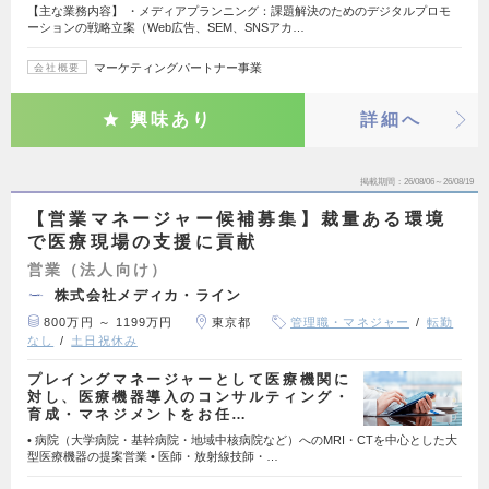
【主な業務内容】 ・メディアプランニング：課題解決のためのデジタルプロモ
ーションの戦略立案（Web広告、SEM、SNSアカ…
マーケティングパートナー事業
会社概要
興味あり
詳細へ
掲載期間
26/08/06～26/08/19
【営業マネージャー候補募集】裁量ある環境
で医療現場の支援に貢献
営業（法人向け）
株式会社メディカ・ライン
800万円 ～ 1199万円
東京都
管理職・マネジャー
転勤
なし
土日祝休み
プレイングマネージャーとして医療機関に
対し、医療機器導入のコンサルティング・
育成・マネジメントをお任…
• 病院（大学病院・基幹病院・地域中核病院など）へのMRI・CTを中心とした大
型医療機器の提案営業 • 医師・放射線技師・…