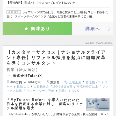
【業務内容】 商材として決まったプロダクトはないた…
ライブリッツ株式会社は、高度な技術力と圧倒的なスピード感を武
会社概要
器に、スポーツチームやエンタメ企業など顧客の未来を共に切り拓…
興味あり
詳細へ
掲載期間
26/08/07～26/08/20
【カスタマーサクセス｜ナショナルクライア
ント専任】リファラル採用を起点に組織変革
を導くコンサルタント
営業（法人向け）
株式会社TalentX
800万円 ～ 1099万円
東京都
上場企業
管理職・マネジ
ャー
転勤なし
土日祝休み
20代役員在籍
年収600万以上
フレ
ックス勤務
リモートワーク可能
副業してもOK
「MyTalent Refer」を導入いただいた
日本を代表する企業に対し、顧客のリファ
ラル採用を最大…
「MyTalent Refer」を導入いただいた日本を代表する企業（利用企業例：https://