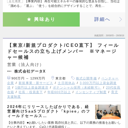
【事業内容】 再生可能エネルギーの爆発的な普及を目指し、当社は
会社概要
「溜める」「運ぶ」「使う」を総合的にデザインすることで、再生…
興味あり
詳細へ
掲載期間
26/08/05～26/08/18
【東京/新規プロダクト/CEO直下】 フィール
ドセールスの立ち上げメンバー ※マネージ
ャー候補
営業（法人向け）
株式会社データX
900万円 ～ 1299万円
東京都
株式公開準備
ベンチャー
企業
新規事業・新サービス
土日祝休み
3,000万円以上資金調達
済
1億円以上資金調達済
ポテンシャル採用（未経験可）
20代役員
在籍
社長・役員直下
年収600万以上
インセンティブ制度
育児
支援制度
2024年にリリースしたばかりである、経
営層向けSaaSプロダクト「kpiee」のフ
ィールドセールス…
【仕事内容】 ■お願いしたい業務 既存社員と共に、以下の業務の推進をお願いし
たいと考えています。 CxO / 代表取締役 / …