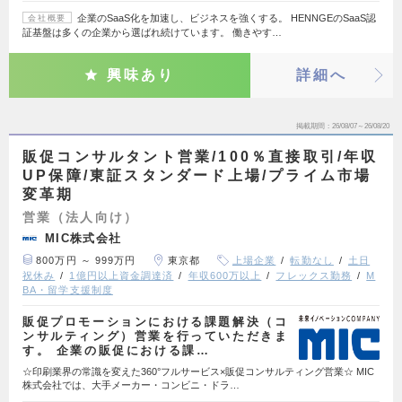
企業のSaaS化を加速し、ビジネスを強くする。 HENNGEのSaaS認
会社概要
証基盤は多くの企業から選ばれ続けています。 働きやす…
興味あり
詳細へ
掲載期間
26/08/07～26/08/20
販促コンサルタント営業/100％直接取引/年収
UP保障/東証スタンダード上場/プライム市場
変革期
営業（法人向け）
MIC株式会社
800万円 ～ 999万円
東京都
上場企業
転勤なし
土日
祝休み
1億円以上資金調達済
年収600万以上
フレックス勤務
M
BA・留学支援制度
販促プロモーションにおける課題解決（コ
ンサルティング）営業を行っていただきま
す。 企業の販促における課…
☆印刷業界の常識を変えた360°フルサービス×販促コンサルティング営業☆ MIC
株式会社では、大手メーカー・コンビニ・ドラ…