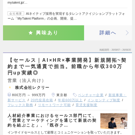
mytalent.jp/…
AIネイティブ採用を実現するタレントアクイジションプラットフォ
会社概要
ーム「MyTalent Platform」の企画、開発、提…
興味あり
詳細へ
掲載期間
26/08/07～26/08/20
【セールス｜AI×HR×事業開発】新規開拓~契
約まで一気通貫で担当。前職から年収300万
円up実績◎
営業（法人向け）
株式会社レクリー
800万円 ～ 999万円
東京都
ベンチャー企業
新規事業・
新サービス
20代役員在籍
年収600万以上
インセンティブ制度
フレックス勤務
リモートワーク可能
育児支援制度
人材紹介事業におけるセールス部門にて、
「営業とマーケティングを通じて新規の契
約を結ぶこと」、「既存ク…
インサイドセールスとして顧客とコミュニケーションを取っていただきます。