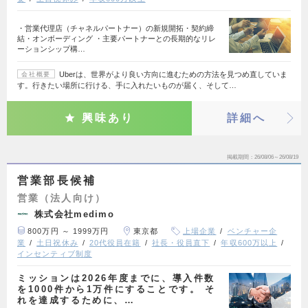
・営業代理店（チャネルパートナー）の新規開拓・契約締
結・オンボーディング ・主要パートナーとの長期的なリレ
ーションシップ構…
Uberは、世界がより良い方向に進むための方法を見つめ直していま
会社概要
す。行きたい場所に行ける、手に入れたいものが届く、そして…
興味あり
詳細へ
掲載期間
26/08/06～26/08/19
営業部長候補
営業（法人向け）
株式会社medimo
800万円 ～ 1999万円
東京都
上場企業
ベンチャー企
業
土日祝休み
20代役員在籍
社長・役員直下
年収600万以上
インセンティブ制度
ミッションは2026年度までに、導入件数
を1000件から1万件にすることです。 そ
れを達成するために、…