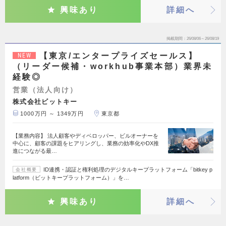
興味あり
詳細へ
掲載期間
26/08/06～26/08/19
【東京/エンタープライズセールス】
NEW
（リーダー候補・workhub事業本部）業界未
経験◎
営業（法人向け）
株式会社ビットキー
1000万円 ～ 1349万円
東京都
【業務内容】 法人顧客やディベロッパー、ビルオーナーを
中心に、顧客の課題をヒアリングし、業務の効率化やDX推
進につながる最…
ID連携・認証と権利処理のデジタルキープラットフォーム「bitkey p
会社概要
latform（ビットキープラットフォーム）」を…
興味あり
詳細へ