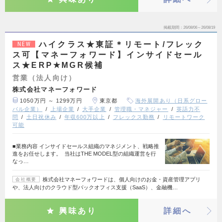
掲載期間
26/08/06～26/08/19
ハイクラス★東証＊リモート/フレック
NEW
ス可【マネーフォワード】インサイドセール
ス★ERP★MGR候補
営業（法人向け）
株式会社マネーフォワード
1050万円 ～ 1299万円
東京都
海外展開あり（日系グロー
バル企業）
上場企業
大手企業
管理職・マネジャー
英語力不
問
土日祝休み
年収600万以上
フレックス勤務
リモートワーク
可能
■業務内容 インサイドセールス組織のマネジメント、戦略推
進をお任せします。 当社はTHE MODEL型の組織運営を行
なっ…
株式会社マネーフォワードは、個人向けのお金・資産管理アプリ
会社概要
や、法人向けのクラウド型バックオフィス支援（SaaS）、金融機…
興味あり
詳細へ