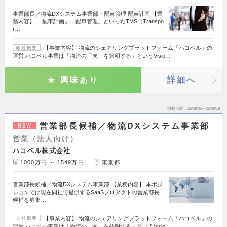
事業部長／物流DXシステム事業部・配車管理 配車計画 【業
務内容】 「配車計画」「配車管理」といったTMS（Transpo
r…
【事業内容】 物流のシェアリングプラットフォーム「ハコベル」の
会社概要
運営 ハコベル事業は「物流の「次」を発明する」というVisio…
興味あり
詳細へ
掲載期間
26/08/06～26/08/19
営業部長候補／物流DXシステム事業部
NEW
営業（法人向け）
ハコベル株式会社
1000万円 ～ 1549万円
東京都
営業部長候補／物流DXシステム事業部 【業務内容】 本ポジ
ションでは現在同社で提供するSaaSプロダクトの営業部長
候補を募集…
【事業内容】 物流のシェアリングプラットフォーム「ハコベル」の
会社概要
運営 ハコベル事業は「物流の「次」を発明する」というVisio…