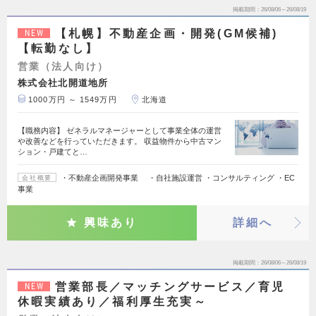
掲載期間
26/08/06～26/08/19
【札幌】不動産企画・開発(GM候補)
NEW
【転勤なし】
営業（法人向け）
株式会社北開道地所
1000万円 ～ 1549万円
北海道
【職務内容】 ゼネラルマネージャーとして事業全体の運営
や改善などを行っていただきます。 収益物件から中古マン
ション・戸建てと…
・不動産企画開発事業 ・自社施設運営 ・コンサルティング ・EC
会社概要
事業
興味あり
詳細へ
掲載期間
26/08/06～26/08/19
営業部長／マッチングサービス／育児
NEW
休暇実績あり／福利厚生充実～