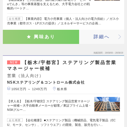
uでんき」等の事業基盤を支えるため、大手電力会社との戦
略的パートナ…
【事業内容】 電力小売事業（個人・法人向けの電力供給）／ガス小
会社概要
売事業（都市ガス・LPガスの提供）／エネルギーサービスの企画…
興味あり
詳細へ
掲載期間
26/08/06～26/08/19
【栃木/宇都宮】ステアリング製品営業
NEW
マネージャー候補
営業（法人向け）
NSKステアリング＆コントロール株式会社
1050万円 ～ 1249万円
栃木県
【求人名】 【栃木/宇都宮】ステアリング製品営業マネージ
ャー候補～大手自動車メーカーが顧客／東証プライム上場・
NSKグルー…
【会社概要】 ■ステアリング製品（機械部品、電気電子製品（EC
会社概要
U、モータ、センサ）、ソフトウエア）の開発、製造、販売を行い…