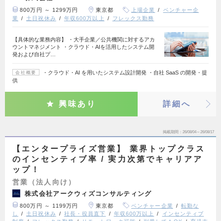
800万円 ～ 1299万円
東京都
上場企業
ベンチャー企
業
土日祝休み
年収600万以上
フレックス勤務
【具体的な業務内容】 ・大手企業／公共機関に対するアカ
ウントマネジメント ・クラウド・AIを活用したシステム開
発および自社プ…
・クラウド・AI を用いたシステム設計開発 ・自社 SaaS の開発・提
会社概要
供
興味あり
詳細へ
掲載期間
26/08/04～26/08/17
【エンタープライズ営業】 業界トップクラス
のインセンティブ率 / 実力次第でキャリアア
ップ！
営業（法人向け）
株式会社アークウィズコンサルティング
800万円 ～ 1199万円
東京都
ベンチャー企業
転勤な
し
土日祝休み
社長・役員直下
年収600万以上
インセンティブ