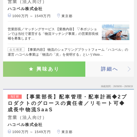
営業（法人向け）
ハコベル株式会社
1000万円 ～ 1549万円
東京都
営業部長／マッチングサービス 【業務内容】 ▽本ポジショ
ンでは当社で運営する「物流マッチング事業」の営業部長候
補を募集します…
【事業内容】 物流のシェアリングプラットフォーム「ハコベル」の
会社概要
運営 ハコベル事業は「物流の「次」を発明する」というVisio…
興味あり
詳細へ
掲載期間
26/08/06～26/08/19
【事業部長】配車管理・配車計画◆2プ
NEW
ロダクトのグロースの責任者／リモート可◆
成長中物流SaaS
営業（法人向け）
ハコベル株式会社
1000万円 ～ 1549万円
東京都