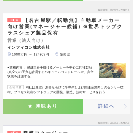
掲載期間
26/08/06～26/08/19
【名古屋駅／転勤無】自動車メーカー
NEW
向け営業(マネージャー候補) ※世界トップク
ラスシェア製品保有
営業（法人向け）
インフィコン株式会社
1000万円 ～ 1249万円
愛知県
■業務内容： 完成車を手掛けるメーカーを中心に同社製品
(真空での圧力を計測するバキュームコントロールや、真空
状態を計測する…
同社は真空計測器ならびに半導体とよび関連産業向けのセンサー技
会社概要
術、プロセス制御ソフトウェアの開発、製造、技術サービスを行う…
興味あり
詳細へ
掲載期間
26/08/06～26/08/19
NEW