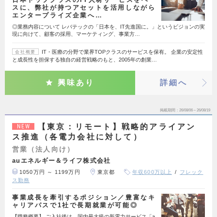
スに、弊社が持つアセットを活用しながら
エンタープライズ企業へ…
◎業務内容について レバテックの「日本を、IT先進国に。」というビジョンの実
現に向けて、顧客の採用、マーケティング、事業方…
IT・医療の分野で業界TOPクラスのサービスを保有。 企業の安定性
会社概要
と成長性を担保する独自の経営戦略のもと、2005年の創業…
興味あり
詳細へ
掲載期間
26/08/06～26/08/19
【東京：リモート】戦略的アライアン
NEW
ス推進（各電力会社に対して）
営業（法人向け）
auエネルギー＆ライフ株式会社
1050万円 ～ 1199万円
東京都
年収600万以上
フレック
ス勤務
事業成長を牽引するポジション／豊富なキ
ャリアパスで1社で長期就業が可能◎
【職務概要】 ご入社後は、国内最大級の新電力サービス「a