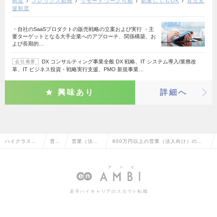
制度
フレックス勤務
リモートワーク可能
副業してもOK
育児支
援制度
・自社のSaaSプロダクトの販売戦略の立案および実行 ・主
要ターゲットとなる大手企業へのアプローチ、関係構築、お
よび長期的…
DX コンサルティング事業全般 DX 戦略、IT システム導入/業務改
会社概要
革、IT ビジネス投資・戦略実行支援、PMO 新規事業…
興味あり
詳細へ
ハイクラス求
営業
営業（法人
800万円以上の営業（法人向け）の転
人TOP
系
向け）
職・求人情報一覧
若手ハイキャリアのスカウト転職