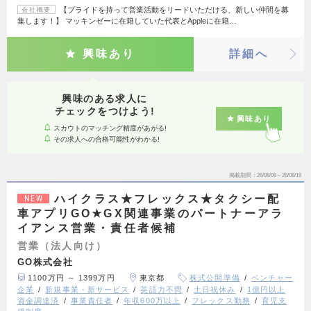
【プライドを持って営業活動をリードいただける、新しい仲間を募
会社概要
集します！】 マッキンゼーに在籍していた代表とAppleに在籍…
興味あり
詳細へ
興味のある求人に
チェックをつけよう!
興味あり
スカウトのマッチング精度があがる!
その求人への合格可能性がわかる!
掲載期間
26/08/06～26/08/19
ハイクラス★フレックス★タクシー配
NEW
車アプリGO★GX関連事業のパートナーアラ
イアンス営業・責任者候補
営業（法人向け）
GO株式会社
1100万円 ～ 1399万円
東京都
株式公開準備
ベンチャー
企業
新規事業・新サービス
英語力不問
土日祝休み
1億円以上
資金調達済
事業責任者
年収600万以上
フレックス勤務
育児支