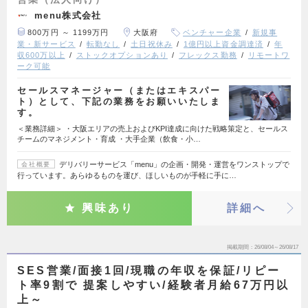
menu株式会社
800万円 ～ 1199万円
大阪府
ベンチャー企業
新規事
業・新サービス
転勤なし
土日祝休み
1億円以上資金調達済
年
収600万以上
ストックオプションあり
フレックス勤務
リモートワ
ーク可能
セールスマネージャー（またはエキスパー
ト）として、下記の業務をお願いいたしま
す。
＜業務詳細＞ ・大阪エリアの売上およびKPI達成に向けた戦略策定と、セールス
チームのマネジメント・育成 ・大手企業（飲食・小…
デリバリーサービス「menu」の企画・開発・運営をワンストップで
会社概要
行っています。あらゆるものを運び、ほしいものが手軽に手に…
興味あり
詳細へ
掲載期間
26/08/04～26/08/17
SES営業/面接1回/現職の年収を保証/リピー
ト率9割で 提案しやすい/経験者月給67万円以
上～