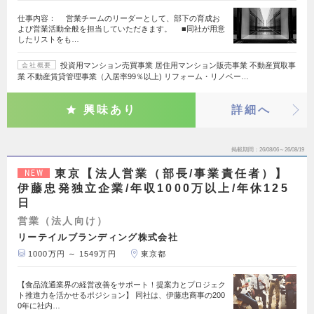
仕事内容： 営業チームのリーダーとして、部下の育成お
よび営業活動全般を担当していただきます。 ■同社が用意
したリストをも…
投資用マンション売買事業 居住用マンション販売事業 不動産買取事
会社概要
業 不動産賃貸管理事業（入居率99％以上) リフォーム・リノベー…
興味あり
詳細へ
掲載期間
26/08/06～26/08/19
東京【法人営業（部長/事業責任者）】
NEW
伊藤忠発独立企業/年収1000万以上/年休125
日
営業（法人向け）
リーテイルブランディング株式会社
1000万円 ～ 1549万円
東京都
【食品流通業界の経営改善をサポート！提案力とプロジェク
ト推進力を活かせるポジション】 同社は、伊藤忠商事の200
0年に社内…