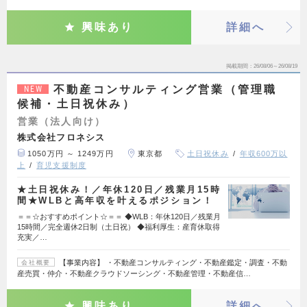
興味あり
詳細へ
掲載期間
26/08/06～26/08/19
不動産コンサルティング営業（管理職
NEW
候補・土日祝休み）
営業（法人向け）
株式会社フロネシス
1050万円 ～ 1249万円
東京都
土日祝休み
年収600万以
上
育児支援制度
★土日祝休み！／年休120日／残業月15時
間★WLBと高年収を叶えるポジション！
＝＝☆おすすめポイント☆＝＝ ◆WLB：年休120日／残業月
15時間／完全週休2日制（土日祝） ◆福利厚生：産育休取得
充実／…
【事業内容】 ・不動産コンサルティング・不動産鑑定・調査・不動
会社概要
産売買・仲介・不動産クラウドソーシング・不動産管理・不動産信…
興味あり
詳細へ