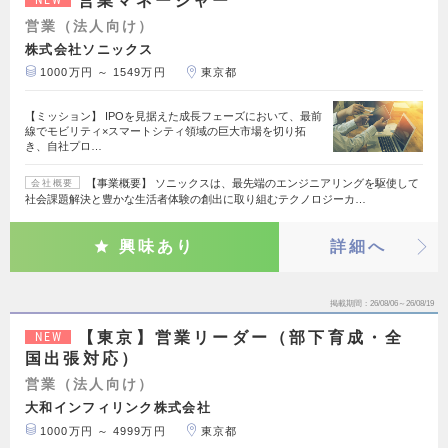
営業マネージャー
営業（法人向け）
株式会社ソニックス
1000万円 ～ 1549万円
東京都
【ミッション】 IPOを見据えた成長フェーズにおいて、最前
線でモビリティ×スマートシティ領域の巨大市場を切り拓
き、自社プロ…
【事業概要】 ソニックスは、最先端のエンジニアリングを駆使して
会社概要
社会課題解決と豊かな生活者体験の創出に取り組むテクノロジーカ…
興味あり
詳細へ
掲載期間
26/08/06～26/08/19
【東京】営業リーダー（部下育成・全
NEW
国出張対応）
営業（法人向け）
大和インフィリンク株式会社
1000万円 ～ 4999万円
東京都