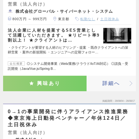
営業（法人向け）
株式会社グローバル・サイバーネット・システム
800万円 ～ 999万円
東京都
転勤なし
土日祝休み
法人企業に人材を提案するSES営業とし
て活躍していただきます。 ★リピート率9
割以上！ ★クライアントは…
・クライアントが要望する人材のヒアリング・提案 ・既存クライアントへの深
耕営業 ・案件の新規開拓 ・エンジニアへの定期フォロー…
◎システム開発事業（Web/業務/クラウド/IoT/AI対応） ◎請負・受
会社概要
託開発（Java/Vue.js/Spring B…
興味あり
詳細へ
掲載期間
26/08/04～26/08/17
0→1の事業開発に伴うアライアンス推進業務
◆東京海上日動発ベンチャー／年休124日／
土日祝休み
営業（法人向け）