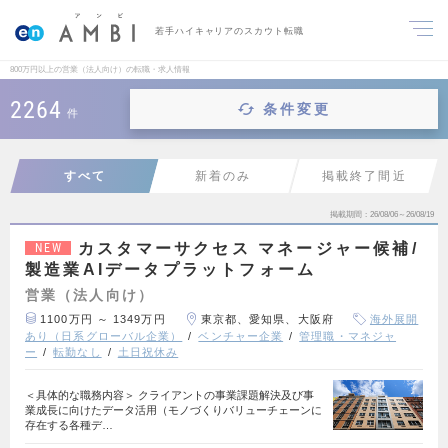
若手ハイキャリアのスカウト転職
800万円以上の営業（法人向け）の転職・求人情報
2264
条件変更
件
すべて
新着のみ
掲載終了間近
掲載期間
26/08/06～26/08/19
カスタマーサクセス マネージャー候補/
NEW
製造業AIデータプラットフォーム
営業（法人向け）
1100万円 ～ 1349万円
東京都、愛知県、大阪府
海外展開
あり（日系グローバル企業）
ベンチャー企業
管理職・マネジャ
ー
転勤なし
土日祝休み
＜具体的な職務内容＞ クライアントの事業課題解決及び事
業成長に向けたデータ活用（モノづくりバリューチェーンに
存在する各種デ…