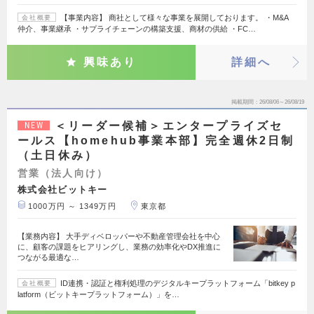
【事業内容】 商社として様々な事業を展開しております。 ・M&A
会社概要
仲介、事業継承 ・サプライチェーンの構築支援、商材の供給 ・FC…
興味あり
詳細へ
掲載期間
26/08/06～26/08/19
＜リーダー候補＞エンタープライズセ
NEW
ールス【homehub事業本部】完全週休2日制
（土日休み）
営業（法人向け）
株式会社ビットキー
1000万円 ～ 1349万円
東京都
【業務内容】 大手ディベロッパーや不動産管理会社を中心
に、顧客の課題をヒアリングし、業務の効率化やDX推進に
つながる最適な…
ID連携・認証と権利処理のデジタルキープラットフォーム「bitkey p
会社概要
latform（ビットキープラットフォーム）」を…