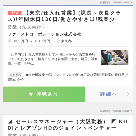
掲載期間
26/08/06～26/08/19
【東京/仕入れ営業】(課長～次長クラ
NEW
ス)/年間休日130日/働きやすさ◎/残業少
営業（法人向け）
ファーストコーポレーション株式会社
1000万円 ～ 1549万円
東京都
【仕事内容】 仕入営業職として用地仕入から企画立案を行
っていただきます。担当エリアは首都圏（東京、埼玉、神奈
川、千葉）が中…
■総合建設業 分譲マンションの企画 施工及び管理 不動産の売買及び
会社概要
売買の仲介
興味あり
詳細へ
掲載期間
26/08/04～26/08/17
◢ セールスマネージャー（大阪勤務） ◤ KD
DIとレアゾンHDのジョイントベンチャー
営業（法人向け）