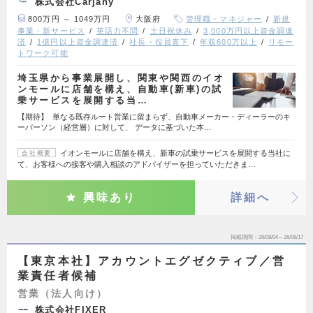
株式会社Carjany
800万円 ～ 1049万円
大阪府
管理職・マネジャー
新規
事業・新サービス
英語力不問
土日祝休み
3,000万円以上資金調達
済
1億円以上資金調達済
社長・役員直下
年収600万以上
リモー
トワーク可能
埼玉県から事業展開し、関東や関西のイオ
ンモールに店舗を構え、自動車(新車)の試
乗サービスを展開する当…
【期待】 単なる既存ルート営業に留まらず、自動車メーカー・ディーラーのキ
ーパーソン（経営層）に対して、 データに基づいた本…
イオンモールに店舗を構え、新車の試乗サービスを展開する当社に
会社概要
て、お客様への接客や購入相談のアドバイザーを担っていただきま…
興味あり
詳細へ
掲載期間
26/08/04～26/08/17
【東京本社】アカウントエグゼクティブ／営
業責任者候補
営業（法人向け）
株式会社FIXER