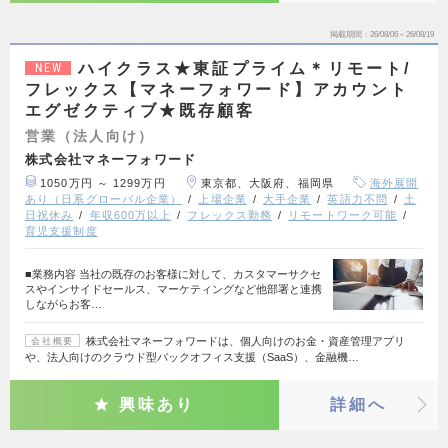
掲載期間
26/08/06～26/08/19
ハイクラス★東証プライム＊リモート/
NEW
フレックス【マネーフォワード】アカウント
エグゼクティブ★既存顧客
営業（法人向け）
株式会社マネーフォワード
1050万円 ～ 1299万円
東京都、大阪府、福岡県
海外展開
あり（日系グローバル企業）
上場企業
大手企業
英語力不問
土
日祝休み
年収600万以上
フレックス勤務
リモートワーク可能
育児支援制度
■業務内容 当社の既存のお客様に対して、カスタマーサクセ
スやインサイドセールス、マーケティングなど他部署と連携
しながらお客…
株式会社マネーフォワードは、個人向けのお金・資産管理アプリ
会社概要
や、法人向けのクラウド型バックオフィス支援（SaaS）、金融機…
興味あり
詳細へ