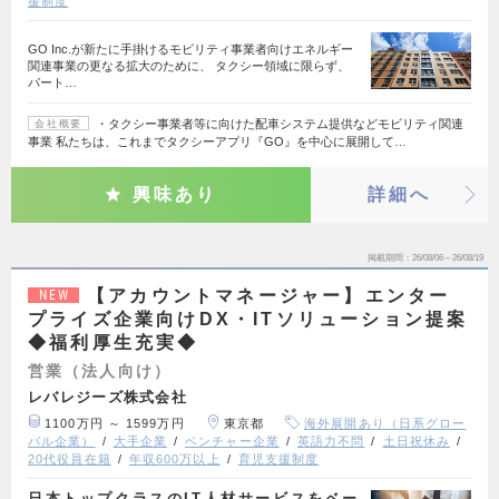
援制度
GO Inc.が新たに手掛けるモビリティ事業者向けエネルギー
関連事業の更なる拡大のために、 タクシー領域に限らず、
パート…
・タクシー事業者等に向けた配車システム提供などモビリティ関連
会社概要
事業 私たちは、これまでタクシーアプリ『GO』を中心に展開して…
興味あり
詳細へ
掲載期間
26/08/06～26/08/19
【アカウントマネージャー】エンター
NEW
プライズ企業向けDX・ITソリューション提案
◆福利厚生充実◆
営業（法人向け）
レバレジーズ株式会社
1100万円 ～ 1599万円
東京都
海外展開あり（日系グロー
バル企業）
大手企業
ベンチャー企業
英語力不問
土日祝休み
20代役員在籍
年収600万以上
育児支援制度
日本トップクラスのIT人材サービスをベー