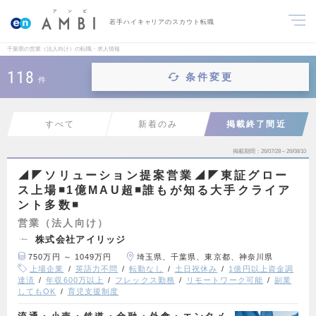
若手ハイキャリアのスカウト転職
千葉県の営業（法人向け）の転職・求人情報
118
条件変更
件
すべて
新着のみ
掲載終了間近
掲載期間
26/07/28～26/08/10
◢◤ソリューション提案営業◢◤東証グロー
ス上場◾️1億MAU超◾️誰もが知る大手クライア
ント多数◾️
営業（法人向け）
株式会社アイリッジ
750万円 ～ 1049万円
埼玉県、千葉県、東京都、神奈川県
上場企業
英語力不問
転勤なし
土日祝休み
1億円以上資金調
達済
年収600万以上
フレックス勤務
リモートワーク可能
副業
してもOK
育児支援制度