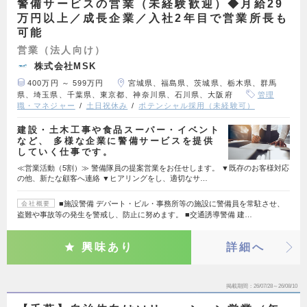
警備サービスの営業（未経験歓迎）◆月給29
万円以上／成長企業／入社2年目で営業所長も
可能
営業（法人向け）
株式会社MSK
400万円 ～ 599万円
宮城県、福島県、茨城県、栃木県、群馬
県、埼玉県、千葉県、東京都、神奈川県、石川県、大阪府
管理
職・マネジャー
土日祝休み
ポテンシャル採用（未経験可）
建設・土木工事や食品スーパー・イベント
など、 多様な企業に警備サービスを提供
していく仕事です。
≪営業活動（5割）≫ 警備隊員の提案営業をお任せします。 ▼既存のお客様対応
の他、新たな顧客へ連絡 ▼ヒアリングをし、適切なサ…
■施設警備 デパート・ビル・事務所等の施設に警備員を常駐させ、
会社概要
盗難や事故等の発生を警戒し、防止に努めます。 ■交通誘導警備 建…
興味あり
詳細へ
掲載期間
26/07/28～26/08/10