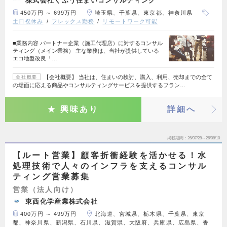
株式会社くふう住まいコンサルティング
450万円 ～ 699万円
埼玉県、千葉県、東京都、神奈川県
土日祝休み
フレックス勤務
リモートワーク可能
■業務内容 パートナー企業（施工代理店）に対するコンサル
ティング（メイン業務） 主な業務は、当社が提供している
エコ地盤改良「…
【会社概要】 当社は、住まいの検討、購入、利用、売却までの全て
会社概要
の場面に応える商品やコンサルティングサービスを提供するフラン…
興味あり
詳細へ
掲載期間
26/07/28～26/08/10
【ルート営業】顧客折衝経験を活かせる！水
処理技術で人々のインフラを支えるコンサル
ティング営業募集
営業（法人向け）
東西化学産業株式会社
400万円 ～ 499万円
北海道、宮城県、栃木県、千葉県、東京
都、神奈川県、新潟県、石川県、滋賀県、大阪府、兵庫県、広島県、香