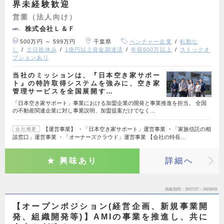
界未経験歓迎
営業（法人向け）
株式会社Ｌ＆Ｆ
500万円 ～ 599万円
千葉県
ベンチャー企業
転勤な
し
土日祝休み
1億円以上資金調達済
年収600万以上
ストックオ
プションあり
当社のミッションは、『日本空き家サポー
ト』の特許取得システムを強みに、空き家
管理サービスを全国展開す…
「日本空き家サポート」事業における加盟企業の開発と事業推進を担当。 全国
の不動産関連企業に対し事業説明、加盟提案だけでなく…
【運営事業】 ・「日本空き家サポート」運営事業 ・「家族信託の相
会社概要
談窓口」運営事業 ・「オーナーズクラウド」運営事業 【会社の特長…
興味あり
詳細へ
掲載期間
26/07/27～26/08/09
【オープンポジション(経営企画、新規事業開
発、組織開発等)】AMIの事業を推進し、共に