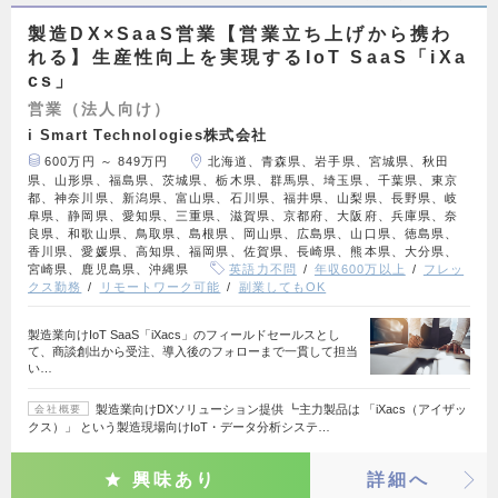
製造DX×SaaS営業【営業立ち上げから携わ
れる】生産性向上を実現するIoT SaaS「iXa
cs」
営業（法人向け）
i Smart Technologies株式会社
600万円 ～ 849万円
北海道、青森県、岩手県、宮城県、秋田
県、山形県、福島県、茨城県、栃木県、群馬県、埼玉県、千葉県、東京
都、神奈川県、新潟県、富山県、石川県、福井県、山梨県、長野県、岐
阜県、静岡県、愛知県、三重県、滋賀県、京都府、大阪府、兵庫県、奈
良県、和歌山県、鳥取県、島根県、岡山県、広島県、山口県、徳島県、
香川県、愛媛県、高知県、福岡県、佐賀県、長崎県、熊本県、大分県、
宮崎県、鹿児島県、沖縄県
英語力不問
年収600万以上
フレッ
クス勤務
リモートワーク可能
副業してもOK
製造業向けIoT SaaS「iXacs」のフィールドセールスとし
て、商談創出から受注、導入後のフォローまで一貫して担当
い…
製造業向けDXソリューション提供 ┗主力製品は 「iXacs（アイザッ
会社概要
クス）」 という製造現場向けIoT・データ分析システ…
興味あり
詳細へ