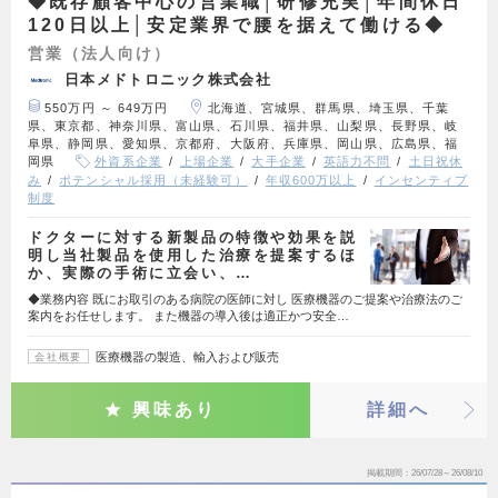
◆既存顧客中心の営業職│研修充実│年間休日
120日以上│安定業界で腰を据えて働ける◆
営業（法人向け）
日本メドトロニック株式会社
550万円 ～ 649万円
北海道、宮城県、群馬県、埼玉県、千葉
県、東京都、神奈川県、富山県、石川県、福井県、山梨県、長野県、岐
阜県、静岡県、愛知県、京都府、大阪府、兵庫県、岡山県、広島県、福
岡県
外資系企業
上場企業
大手企業
英語力不問
土日祝休
み
ポテンシャル採用（未経験可）
年収600万以上
インセンティブ
制度
ドクターに対する新製品の特徴や効果を説
明し当社製品を使用した治療を提案するほ
か、実際の手術に立会い、…
◆業務内容 既にお取引のある病院の医師に対し 医療機器のご提案や治療法のご
案内をお任せします。 また機器の導入後は適正かつ安全…
医療機器の製造、輸入および販売
会社概要
興味あり
詳細へ
掲載期間
26/07/28～26/08/10