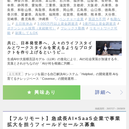
都、神奈川県、新潟県、富山県、石川県、福井県、山梨県、長野県、岐
阜県、静岡県、愛知県、三重県、滋賀県、京都府、大阪府、兵庫県、奈
良県、和歌山県、鳥取県、島根県、岡山県、広島県、山口県、徳島県、
香川県、愛媛県、高知県、福岡県、佐賀県、長崎県、熊本県、大分県、
宮崎県、鹿児島県、沖縄県
ベンチャー企業
英語力不問
転勤な
し
土日祝休み
3,000万円以上資金調達済
1億円以上資金調達済
ポテンシャル採用（未経験可）
フレックス勤務
リモートワーク可
能
副業してもOK
共に、日本発世界へ、人々のライフスタイ
ルとワークスタイルを変えるようなプロダ
クトを作り上げるというビ…
生成AIや大規模言語モデル（LLM）の進化により、AIの社会実装が加速する今、
見落とされがちなのが「AIが何を根拠に判断…
ナレッジを届ける自己解決AIシステム「Helpfeel」の開発運用 AIを
会社概要
育てるナレッジベース「Cosense」の開発運用…
興味あり
詳細へ
掲載期間
26/07/27～26/08/09
【フルリモート】急成長AI×SaaS企業で事業
拡大を担うフィールドセールス募集