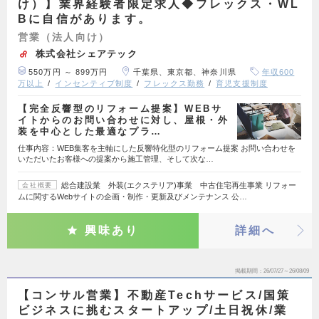
け）】業界経験者限定求人◆フレックス・WL
Bに自信があります。
営業（法人向け）
株式会社シェアテック
550万円 ～ 899万円
千葉県、東京都、神奈川県
年収600
万以上
インセンティブ制度
フレックス勤務
育児支援制度
【完全反響型のリフォーム提案】WEBサ
イトからのお問い合わせに対し、屋根・外
装を中心とした最適なプラ…
仕事内容：WEB集客を主軸にした反響特化型のリフォーム提案 お問い合わせを
いただいたお客様への提案から施工管理、そして次な…
総合建設業 外装(エクステリア)事業 中古住宅再生事業 リフォー
会社概要
ムに関するWebサイトの企画・制作・更新及びメンテナンス 公…
興味あり
詳細へ
掲載期間
26/07/27～26/08/09
【コンサル営業】不動産Techサービス/国策
ビジネスに挑むスタートアップ/土日祝休/業