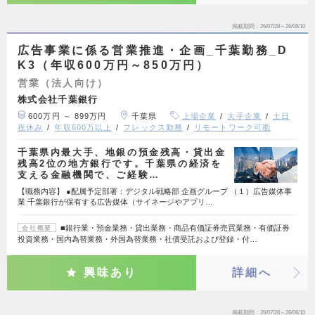
掲載期間
26/07/28～26/08/10
広告事業に係る営業推進・企画_千葉勤務_D
K3（年収600万円～850万円）
営業（法人向け）
株式会社千葉銀行
600万円 ～ 899万円
千葉県
上場企業
大手企業
土日
祝休み
年収600万以上
フレックス勤務
リモートワーク可能
千葉県内最大手、地銀の預金残高・貸出金
残高2位の地方銀行です。千葉県の経済を
支える金融機関で、ご経験…
【職務内容】 ●配属予定部署：デジタル戦略部 企画グループ （１）広告媒体事
業 千葉銀行が保有する広告媒体（サイネージやアプリ…
■銀行業・預金業務・貸出業務・商品有価証券売買業務・有価証券
会社概要
投資業務・国内為替業務・外国為替業務・社債受託および登録・付…
興味あり
詳細へ
掲載期間
26/07/28～26/08/10