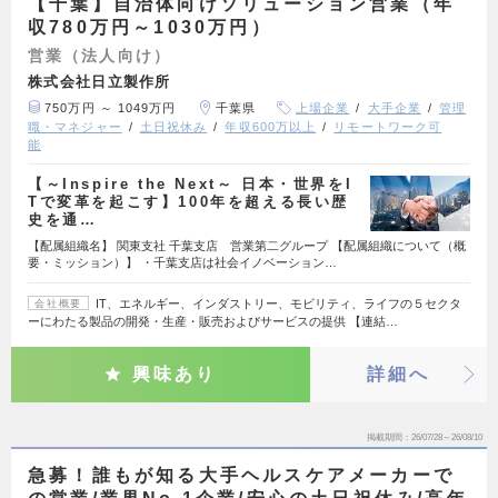
【千葉】自治体向けソリューション営業（年
収780万円～1030万円）
営業（法人向け）
株式会社日立製作所
750万円 ～ 1049万円
千葉県
上場企業
大手企業
管理
職・マネジャー
土日祝休み
年収600万以上
リモートワーク可
能
【～Inspire the Next～ 日本・世界をI
Tで変革を起こす】100年を超える長い歴
史を通…
【配属組織名】 関東支社 千葉支店 営業第二グループ 【配属組織について（概
要・ミッション）】 ・千葉支店は社会イノベーション…
IT、エネルギー、インダストリー、モビリティ、ライフの５セクタ
会社概要
ーにわたる製品の開発・生産・販売およびサービスの提供 【連結…
興味あり
詳細へ
掲載期間
26/07/28～26/08/10
急募！誰もが知る大手ヘルスケアメーカーで