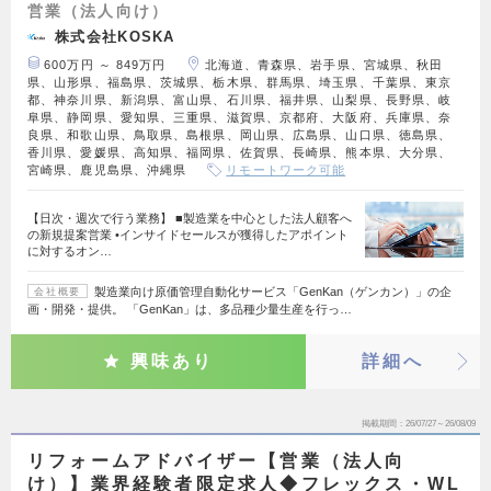
営業（法人向け）
株式会社KOSKA
600万円 ～ 849万円
北海道、青森県、岩手県、宮城県、秋田
県、山形県、福島県、茨城県、栃木県、群馬県、埼玉県、千葉県、東京
都、神奈川県、新潟県、富山県、石川県、福井県、山梨県、長野県、岐
阜県、静岡県、愛知県、三重県、滋賀県、京都府、大阪府、兵庫県、奈
良県、和歌山県、鳥取県、島根県、岡山県、広島県、山口県、徳島県、
香川県、愛媛県、高知県、福岡県、佐賀県、長崎県、熊本県、大分県、
宮崎県、鹿児島県、沖縄県
リモートワーク可能
【日次・週次で行う業務】 ■製造業を中心とした法人顧客へ
の新規提案営業 •インサイドセールスが獲得したアポイント
に対するオン…
製造業向け原価管理自動化サービス「GenKan（ゲンカン）」の企
会社概要
画・開発・提供。 「GenKan」は、多品種少量生産を行っ…
興味あり
詳細へ
掲載期間
26/07/27～26/08/09
リフォームアドバイザー【営業（法人向
け）】業界経験者限定求人◆フレックス・WL