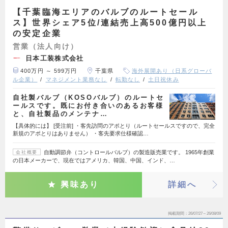
【千葉臨海エリアのバルブのルートセール
ス】世界シェア5位/連結売上高500億円以上
の安定企業
営業（法人向け）
日本工装株式会社
400万円 ～ 599万円
千葉県
海外展開あり（日系グローバ
ル企業）
マネジメント業務なし
転勤なし
土日祝休み
自社製バルブ（KOSOバルブ）のルートセ
ールスです。既にお付き合いのあるお客様
と、自社製品のメンテナ…
【具体的には】 [受注前] ・客先訪問のアポとり（ルートセールスですので、完全
新規のアポとりはありません） ・客先要求仕様確認…
自動調節弁（コントロールバルブ）の製造販売業です。 1965年創業
会社概要
の日本メーカーで、現在ではアメリカ、韓国、中国、インド、…
興味あり
詳細へ
掲載期間
26/07/27～26/08/09