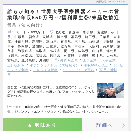
掲載期間
26/07/28～26/08/10
誰もが知る！世界大手医療機器メーカーの営
業職/年収650万円～/福利厚生◎/未経験歓迎
営業（法人向け）
650万円 ～ 899万円
北海道、青森県、岩手県、宮城県、秋田
県、山形県、福島県、茨城県、栃木県、群馬県、埼玉県、千葉県、東京
都、神奈川県、新潟県、富山県、石川県、福井県、山梨県、長野県、岐
阜県、静岡県、愛知県、三重県、滋賀県、京都府、大阪府、兵庫県、奈
良県、和歌山県、鳥取県、島根県、岡山県、広島県、山口県、徳島県、
香川県、愛媛県、高知県、福岡県、佐賀県、長崎県、熊本県、大分県、
宮崎県、鹿児島県、沖縄県
外資系企業
上場企業
大手企業
土日祝休み
ポテンシャル採用（未経験可）
年収600万以上
インセ
ンティブ制度
フレックス勤務
リモートワーク可能
育児支援制
度
国公立・私立病院の医師に対し、医療機器のコンサルティン
グ型営業活動を行います。医療のプロフェッショナルである
医師のブレー…
■事業内容： 総合医療・健康関連用品の輸入・製造販売 ■事業の特
会社概要
徴： ジョンソン・エンド・ジョンソン株式会社は、社内カンパニー…
興味あり
詳細へ