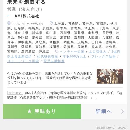
未来を創造する
営業（法人向け）
AMI株式会社
500万円 ～ 999万円
北海道、青森県、岩手県、宮城県、秋田
県、山形県、福島県、茨城県、栃木県、群馬県、埼玉県、千葉県、東京
都、神奈川県、新潟県、富山県、石川県、福井県、山梨県、長野県、岐
阜県、静岡県、愛知県、三重県、滋賀県、京都府、大阪府、兵庫県、奈
良県、和歌山県、鳥取県、島根県、岡山県、広島県、山口県、徳島県、
香川県、愛媛県、高知県、福岡県、佐賀県、長崎県、熊本県、大分県、
宮崎県、鹿児島県、沖縄県
ベンチャー企業
土日祝休み
1億円
以上資金調達済
20代役員在籍
年収600万以上
フレックス勤務
リモートワーク可能
育児支援制度
今後のAMIの成長を支え、未来を創造していくための重要な
役割を担ってもらいます。 現時点では明確な職務内容は定
まっていませ…
AMI株式会社は、”急激な医療革新の実現“をミッションに掲げ、「超
会社概要
聴診器（心疾患診断アシスト機能付遠隔医療対応聴診器）」…
興味あり
詳細へ
掲載期間
26/07/27～26/08/09