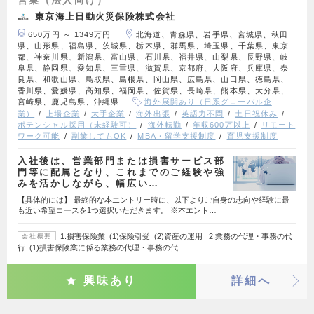
営業（法人向け）
東京海上日動火災保険株式会社
650万円 ～ 1349万円
北海道、青森県、岩手県、宮城県、秋田
県、山形県、福島県、茨城県、栃木県、群馬県、埼玉県、千葉県、東京
都、神奈川県、新潟県、富山県、石川県、福井県、山梨県、長野県、岐
阜県、静岡県、愛知県、三重県、滋賀県、京都府、大阪府、兵庫県、奈
良県、和歌山県、鳥取県、島根県、岡山県、広島県、山口県、徳島県、
香川県、愛媛県、高知県、福岡県、佐賀県、長崎県、熊本県、大分県、
宮崎県、鹿児島県、沖縄県
海外展開あり（日系グローバル企
業）
上場企業
大手企業
海外出張
英語力不問
土日祝休み
ポテンシャル採用（未経験可）
海外転勤
年収600万以上
リモート
ワーク可能
副業してもOK
MBA・留学支援制度
育児支援制度
入社後は、営業部門または損害サービス部
門等に配属となり、これまでのご経験や強
みを活かしながら、幅広い…
【具体的には】 最終的な本エントリー時に、以下よりご自身の志向や経験に最
も近い希望コースを1つ選択いただきます。 ※本エント…
1.損害保険業 (1)保険引受 (2)資産の運用 2.業務の代理・事務の代
会社概要
行 (1)損害保険業に係る業務の代理・事務の代…
興味あり
詳細へ