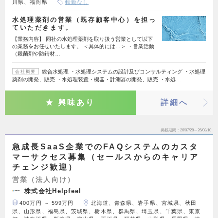
川県、福岡県
転勤なし
水処理薬剤の営業（既存顧客中心）を担っ
ていただきます。
【業務内容】 同社の水処理薬剤を取り扱う営業として以下
の業務をお任せいたします。 ＜具体的には…＞ ・営業活動
（殺菌剤や防錆材…
総合水処理 ・水処理システムの設計及びコンサルティング ・水処理
会社概要
薬剤の開発、販売 ・水処理装置・機器・計測器の開発、販売 ・水処…
興味あり
詳細へ
掲載期間
26/07/28～26/08/10
急成長SaaS企業でのFAQシステムのカスタ
マーサクセス募集（セールスからのキャリア
チェンジ歓迎）
営業（法人向け）
株式会社Helpfeel
400万円 ～ 599万円
北海道、青森県、岩手県、宮城県、秋田
県、山形県、福島県、茨城県、栃木県、群馬県、埼玉県、千葉県、東京