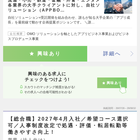
流通・小売・鉄道・金融・外食・エンタメ
各業界の大手クライアントに対し、自社ソ
リューション（APPBO…
自社ソリューション×受託開発を組み合わせ、誰もが知る大手企業の「アプリ成
長」を最前線で動かす企画提案ポジションです。 ＼誰…
OMO ソリューションを軸としたアプリビジネス事業およびビジネ
会社概要
スプロデュース事業
興味あり
詳細へ
興味のある求人に
チェックをつけよう!
興味あり
スカウトのマッチング精度があがる!
その求人への合格可能性がわかる!
掲載期間
26/07/28～26/08/10
【総合職】2027年4月入社／希望コース選択
可／人事制度改定で処遇・評価・転居転勤等
働きやすさ向上！