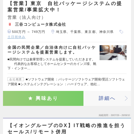
【営業】東京 自社パッケージシステムの提
案営業/事業拡大中！
営業（法人向け）
三谷コンピュータ株式会社
500万円 ～ 749万円
埼玉県、千葉県、東京都、神奈川県
土日祝休み
全国の民間企業／自治体向けに自社パッケ
ージシステムを提案営業します。
■民間向けでは倉庫管理システムを提案していただきます。
代表的なお客様としてホームセンターのカインズ様、靴
下・インター…
■ソフトウェア開発 ：パッケージソフトウェア開発/受託ソフトウェ
会社概要
ア開発 ■システムインテグレーション ：ハードウェア、他社…
興味あり
詳細へ
掲載期間
26/07/28～26/08/10
【イオングループのDX】IT戦略の推進を担う
セールス/リモート併用