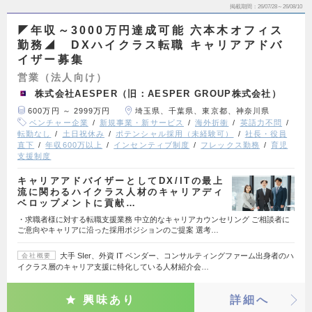
掲載期間
26/07/28～26/08/10
◤年収～3000万円達成可能 六本木オフィス
勤務◢ DXハイクラス転職 キャリアアドバ
イザー募集
営業（法人向け）
株式会社AESPER（旧：AESPER GROUP株式会社）
600万円 ～ 2999万円
埼玉県、千葉県、東京都、神奈川県
ベンチャー企業
新規事業・新サービス
海外折衝
英語力不問
転勤なし
土日祝休み
ポテンシャル採用（未経験可）
社長・役員
直下
年収600万以上
インセンティブ制度
フレックス勤務
育児
支援制度
キャリアアドバイザーとしてDX/ITの最上
流に関わるハイクラス人材のキャリアディ
ベロップメントに貢献…
・求職者様に対する転職支援業務 中立的なキャリアカウンセリング ご相談者に
ご意向やキャリアに沿った採用ポジションのご提案 選考…
大手 SIer、外資 IT ベンダー、コンサルティングファーム出身者のハ
会社概要
イクラス層のキャリア支援に特化している人材紹介会…
興味あり
詳細へ