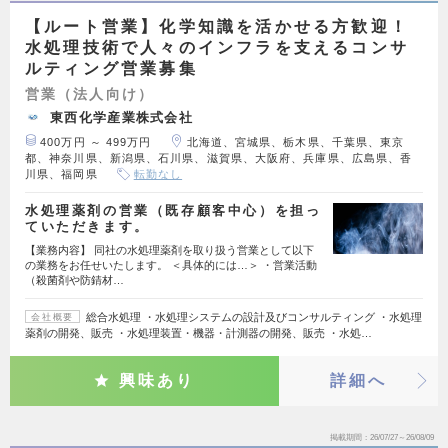
【ルート営業】化学知識を活かせる方歓迎！
水処理技術で人々のインフラを支えるコンサ
ルティング営業募集
営業（法人向け）
東西化学産業株式会社
400万円 ～ 499万円
北海道、宮城県、栃木県、千葉県、東京
都、神奈川県、新潟県、石川県、滋賀県、大阪府、兵庫県、広島県、香
川県、福岡県
転勤なし
水処理薬剤の営業（既存顧客中心）を担っ
ていただきます。
【業務内容】 同社の水処理薬剤を取り扱う営業として以下
の業務をお任せいたします。 ＜具体的には…＞ ・営業活動
（殺菌剤や防錆材…
総合水処理 ・水処理システムの設計及びコンサルティング ・水処理
会社概要
薬剤の開発、販売 ・水処理装置・機器・計測器の開発、販売 ・水処…
興味あり
詳細へ
掲載期間
26/07/27～26/08/09