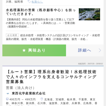
川県、福岡県
転勤なし
水処理薬剤の営業（既存顧客中心）を担っ
ていただきます。
【業務内容】 同社の水処理薬剤を取り扱う営業として以下
の業務をお任せいたします。 ＜具体的には…＞ ・営業活動
（殺菌剤や防錆材…
総合水処理 ・水処理システムの設計及びコンサルティング ・水処理
会社概要
薬剤の開発、販売 ・水処理装置・機器・計測器の開発、販売 ・水処…
興味あり
詳細へ
掲載期間
26/07/28～26/08/10
【ルート営業】理系出身者歓迎！水処理技術
で人々のインフラを支えるコンサルティング
営業募集
営業（法人向け）
東西化学産業株式会社
400万円 ～ 499万円
北海道、宮城県、栃木県、千葉県、東京
都、神奈川県、新潟県、石川県、滋賀県、大阪府、兵庫県、広島県、香