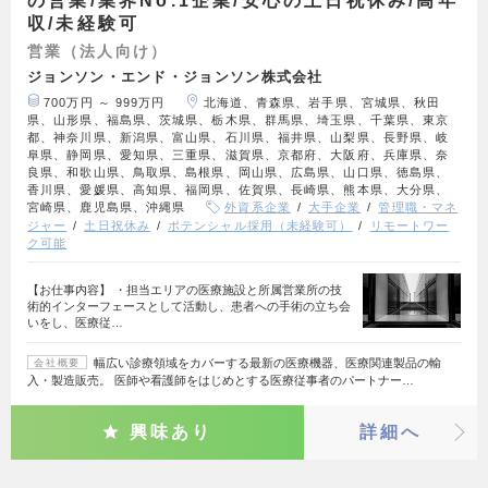
の営業/業界No.1企業/安心の土日祝休み/高年
収/未経験可
営業（法人向け）
ジョンソン・エンド・ジョンソン株式会社
700万円 ～ 999万円
北海道、青森県、岩手県、宮城県、秋田
県、山形県、福島県、茨城県、栃木県、群馬県、埼玉県、千葉県、東京
都、神奈川県、新潟県、富山県、石川県、福井県、山梨県、長野県、岐
阜県、静岡県、愛知県、三重県、滋賀県、京都府、大阪府、兵庫県、奈
良県、和歌山県、鳥取県、島根県、岡山県、広島県、山口県、徳島県、
香川県、愛媛県、高知県、福岡県、佐賀県、長崎県、熊本県、大分県、
宮崎県、鹿児島県、沖縄県
外資系企業
大手企業
管理職・マネ
ジャー
土日祝休み
ポテンシャル採用（未経験可）
リモートワー
ク可能
【お仕事内容】 ・担当エリアの医療施設と所属営業所の技
術的インターフェースとして活動し、患者への手術の立ち会
いをし、医療従…
幅広い診療領域をカバーする最新の医療機器、医療関連製品の輸
会社概要
入・製造販売。 医師や看護師をはじめとする医療従事者のパートナー…
興味あり
詳細へ