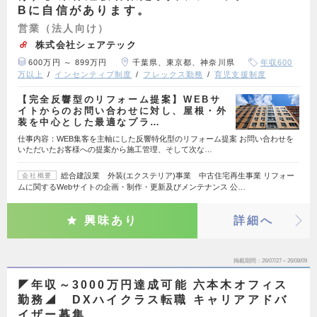
Bに自信があります。
営業（法人向け）
株式会社シェアテック
600万円 ～ 899万円
千葉県、東京都、神奈川県
年収600
万以上
インセンティブ制度
フレックス勤務
育児支援制度
【完全反響型のリフォーム提案】WEBサ
イトからのお問い合わせに対し、屋根・外
装を中心とした最適なプラ…
仕事内容：WEB集客を主軸にした反響特化型のリフォーム提案 お問い合わせを
いただいたお客様への提案から施工管理、そして次な…
総合建設業 外装(エクステリア)事業 中古住宅再生事業 リフォー
会社概要
ムに関するWebサイトの企画・制作・更新及びメンテナンス 公…
興味あり
詳細へ
掲載期間
26/07/27～26/08/09
◤年収～3000万円達成可能 六本木オフィス
勤務◢ DXハイクラス転職 キャリアアドバ
イザー募集