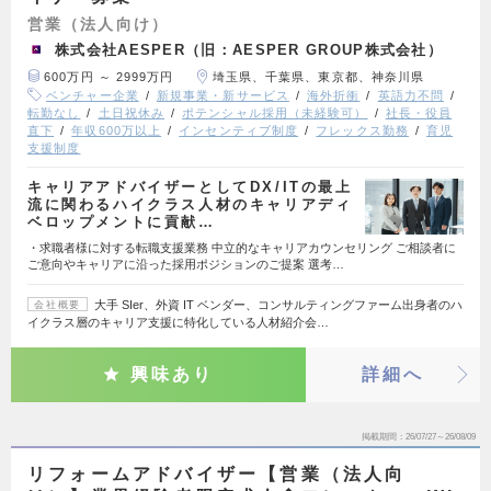
営業（法人向け）
株式会社AESPER（旧：AESPER GROUP株式会社）
600万円 ～ 2999万円
埼玉県、千葉県、東京都、神奈川県
ベンチャー企業
新規事業・新サービス
海外折衝
英語力不問
転勤なし
土日祝休み
ポテンシャル採用（未経験可）
社長・役員
直下
年収600万以上
インセンティブ制度
フレックス勤務
育児
支援制度
キャリアアドバイザーとしてDX/ITの最上
流に関わるハイクラス人材のキャリアディ
ベロップメントに貢献…
・求職者様に対する転職支援業務 中立的なキャリアカウンセリング ご相談者に
ご意向やキャリアに沿った採用ポジションのご提案 選考…
大手 SIer、外資 IT ベンダー、コンサルティングファーム出身者のハ
会社概要
イクラス層のキャリア支援に特化している人材紹介会…
興味あり
詳細へ
掲載期間
26/07/27～26/08/09
リフォームアドバイザー【営業（法人向