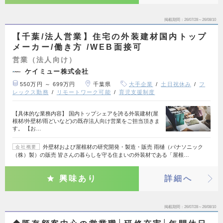
掲載期間
26/07/28～26/08/10
【千葉/法人営業】住宅の外装建材国内トップ
メーカー/働き方 /WEB面接可
営業（法人向け）
ケイミュー株式会社
550万円 ～ 699万円
千葉県
大手企業
土日祝休み
フ
レックス勤務
リモートワーク可能
育児支援制度
【具体的な業務内容】 国内トップシェアを誇る外装建材(屋
根材/外壁材/雨どいなど)の既存法人向け営業をご担当頂きま
す。 【お…
外壁材および屋根材の研究開発・製造・販売 雨樋（パナソニック
会社概要
（株）製）の販売 皆さんの暮らしを守る住まいの外装材である「屋根…
興味あり
詳細へ
掲載期間
26/07/28～26/08/10