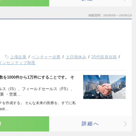
掲載期間
26/08/06～26/08/19
上場企業
ベンチャー企業
土日祝休み
20代役員在籍
インセンティブ制度
数を1000件から1万件にすることです。 そ
ルス（IS）、フィールドセールス（FS）、
業 ・営業…
テを作成する」 そんな未来の医療を、すでに私
di…
り
詳細へ