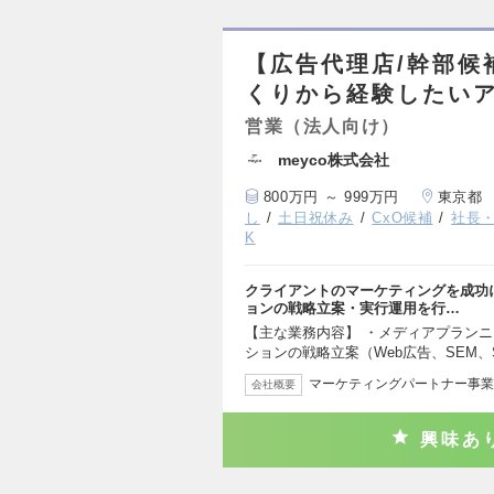
【広告代理店/幹部候
くりから経験したい
営業（法人向け）
meyco株式会社
800万円 ～ 999万円
東京都
し
土日祝休み
CxO候補
社長
K
クライアントのマーケティングを成功
ョンの戦略立案・実行運用を行…
【主な業務内容】 ・メディアプラン
ションの戦略立案（Web広告、SEM、
マーケティングパートナー事業
会社概要
興味あ