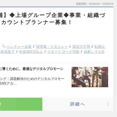
掲載期間
26/08/06～26/08/19
補】◆上場グループ企業◆事業・組織づ
アカウントプランナー募集！
ベンチャー企業
管理職・マネジャー
英語力不問
転勤な
・役員直下
年収600万以上
リモートワーク可能
副業してもO
に導くために、最適なデジタルプロモーシ
ニング：課題解決のためのデジタルプロモー
SNSアカ…
り
詳細へ