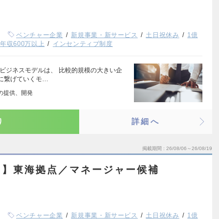
ベンチャー企業
新規事業・新サービス
土日祝休み
1億
年収600万以上
インセンティブ制度
ビジネスモデルは、 比較的規模の大きい企
に繋げていくモ…
」の提供、開発
り
詳細へ
掲載期間
26/08/06～26/08/19
ス】東海拠点／マネージャー候補
ベンチャー企業
新規事業・新サービス
土日祝休み
1億