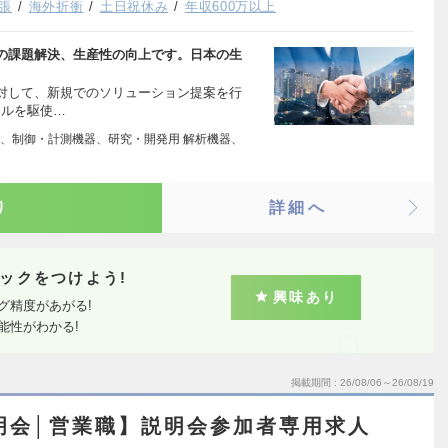
張
海外折衝
土日祝休み
年収600万以上
の課題解決、生産性の向上です。日本の生
に対して、新規でのソリューション提案を行
ールを駆使…
、制御・計測機器、研究・開発用 解析機器、
り
詳細へ
ックをつけよう!
興味あり
グ精度があがる!
能性がわかる!
掲載期間
26/08/06～26/08/19
明会│営業職】説明会参加者専用求人