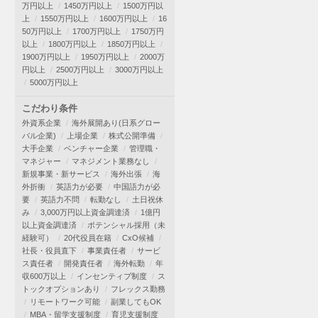
万円以上
1450万円以上
1500万円以
上
1550万円以上
1600万円以上
16
50万円以上
1700万円以上
1750万円
以上
1800万円以上
1850万円以上
1900万円以上
1950万円以上
2000万
円以上
2500万円以上
3000万円以上
5000万円以上
こだわり条件
外資系企業
海外展開あり(日系グロー
バル企業)
上場企業
株式公開準備
大手企業
ベンチャー企業
管理職・
マネジャー
マネジメント業務なし
新規事業・新サービス
海外出張
海
外折衝
英語力が必要
中国語力が必
要
英語力不問
転勤なし
土日祝休
み
3,000万円以上資金調達済
1億円
以上資金調達済
ポテンシャル採用（未
経験可）
20代役員在籍
CxO候補
社長・役員直下
事業責任者
サービ
ス責任者
開発責任者
海外転勤
年
収600万以上
インセンティブ制度
ス
トックオプションあり
フレックス勤務
リモートワーク可能
副業してもOK
MBA・留学支援制度
育児支援制度