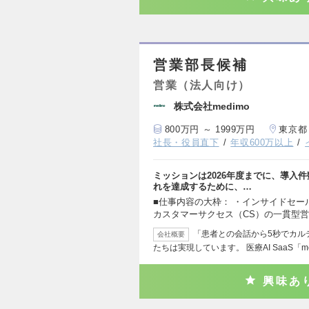
営業部長候補
営業（法人向け）
株式会社medimo
800万円 ～ 1999万円
東京都
社長・役員直下
年収600万以上
ミッションは2026年度までに、導入件
れを達成するために、…
■仕事内容の大枠： ・インサイドセー
カスタマーサクセス（CS）の一貫型営
「患者との会話から5秒でカル
会社概要
たちは実現しています。 医療AI SaaS「me
興味あ