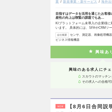
業
新規事業・新サービス
海外出
目指すはデータを活用を通じたお客様
産性の向上は喫緊の課題でもあ…
KIプラットフォーム未導入の企業様
います。 具体的には、SFAやCRMツ
センサ、測定器、画像処理機器
会社概要
ビジネス情報機器
興味あ
興味のある求人にチェ
スカウトのマッチン
その求人への合格可
【8月6日合同説
NEW