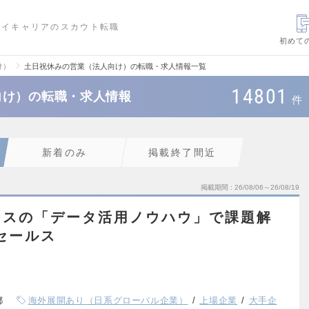
ハイキャリアのスカウト転職
初めて
け）
土日祝休みの営業（法人向け）の転職・求人情報一覧
14801
向け）の転職・求人情報
件
新着のみ
掲載終了間近
掲載期間
26/08/06～26/08/19
ンスの「データ活用ノウハウ」で課題解
セールス
都
海外展開あり（日系グローバル企業）
上場企業
大手企