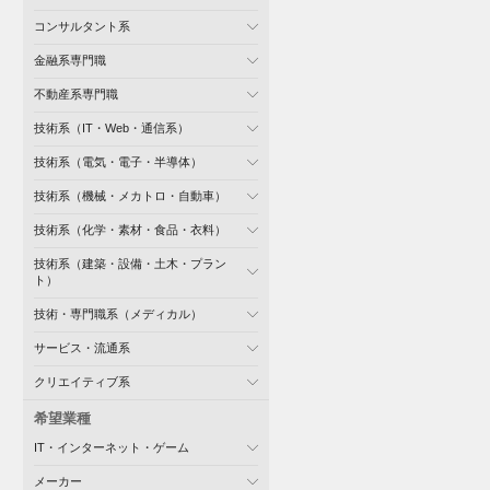
コンサルタント系
金融系専門職
不動産系専門職
技術系（IT・Web・通信系）
技術系（電気・電子・半導体）
技術系（機械・メカトロ・自動車）
技術系（化学・素材・食品・衣料）
技術系（建築・設備・土木・プラン
ト）
技術・専門職系（メディカル）
サービス・流通系
クリエイティブ系
希望業種
IT・インターネット・ゲーム
メーカー