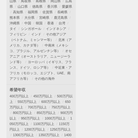
山県
鳥取県
島根県
岡山県
広島
県
山口県
徳島県
香川県
愛媛県
高知県
福岡県
佐賀県
長崎県
熊本県
大分県
宮崎県
鹿児島県
沖縄県
中国
韓国
香港
台湾
タイ
シンガポール
インドネシア
フィリピン
インド
その他アジア
（ベトナム、ミャンマー等）
北米（ア
メリカ、カナダ等）
中南米（メキシ
コ、ブラジル、アルゼンチン等）
オセ
アニア（オーストラリア、ニュージーラ
ンド等）
ヨーロッパ（イギリス、フラ
ンス、ドイツ、ロシア等）
中近東・ア
フリカ（モロッコ、エジプト、UAE、南
アフリカ等）
その他の海外
希望年収
400万円以上
450万円以上
500万円以
上
550万円以上
600万円以上
650
万円以上
700万円以上
750万円以上
800万円以上
850万円以上
900万円
以上
950万円以上
1000万円以上
1
050万円以上
1100万円以上
1150万
円以上
1200万円以上
1250万円以上
1300万円以上
1350万円以上
1400