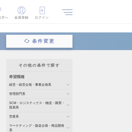
の方へ
会員登録
ログイン
条件変更
その他の条件で探す
希望職種
経営・経営企画・事業企画系
管理部門系
SCM・ロジスティクス・物流・購買・
貿易系
営業系
マーケティング・販促企画・商品開発
系