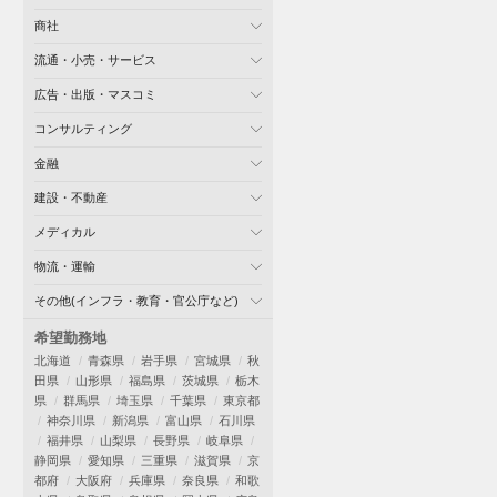
商社
流通・小売・サービス
広告・出版・マスコミ
コンサルティング
金融
建設・不動産
メディカル
物流・運輸
その他(インフラ・教育・官公庁など)
希望勤務地
北海道
青森県
岩手県
宮城県
秋
田県
山形県
福島県
茨城県
栃木
県
群馬県
埼玉県
千葉県
東京都
神奈川県
新潟県
富山県
石川県
福井県
山梨県
長野県
岐阜県
静岡県
愛知県
三重県
滋賀県
京
都府
大阪府
兵庫県
奈良県
和歌