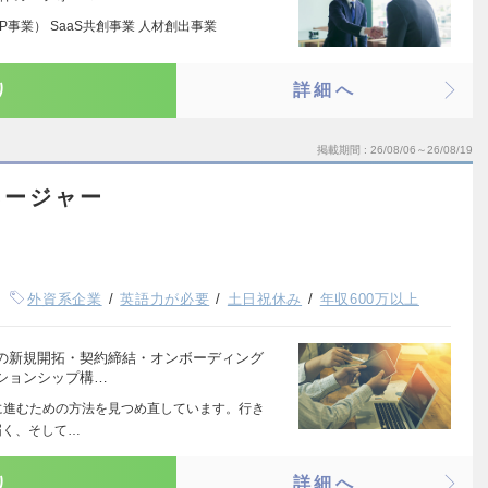
事業） SaaS共創事業 人材創出事業
り
詳細へ
掲載期間
26/08/06～26/08/19
ネージャー
外資系企業
英語力が必要
土日祝休み
年収600万以上
の新規開拓・契約締結・オンボーディング
ションシップ構…
向に進むための方法を見つめ直しています。行き
届く、そして…
り
詳細へ