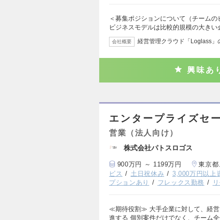
＜募集ポジションについて（チームのビ
ビジネスモデルは比較的規模の大きい
経営管理クラウド「Loglass
会社概要
興味あ
エンタープライズセ
営業（法人向け）
株式会社パトスロゴス
900万円 ～ 1199万円
東京都
ビス
土日祝休み
3,000万円以
プションあり
フレックス勤務
リ
≪期待役割≫ 大手企業に対して、経
進する 個別案件だけでなく、チーム