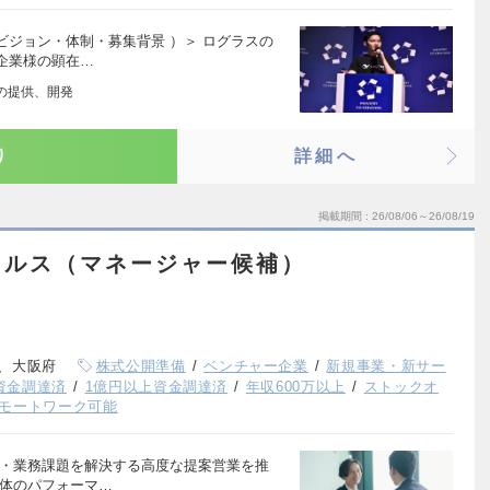
ジョン・体制・募集背景 ）＞ ログラスの
企業様の顕在…
」の提供、開発
り
詳細へ
掲載期間
26/08/06～26/08/19
ールス（マネージャー候補）
、大阪府
株式公開準備
ベンチャー企業
新規事業・新サー
上資金調達済
1億円以上資金調達済
年収600万以上
ストックオ
モートワーク可能
営・業務課題を解決する高度な提案営業を推
全体のパフォーマ…