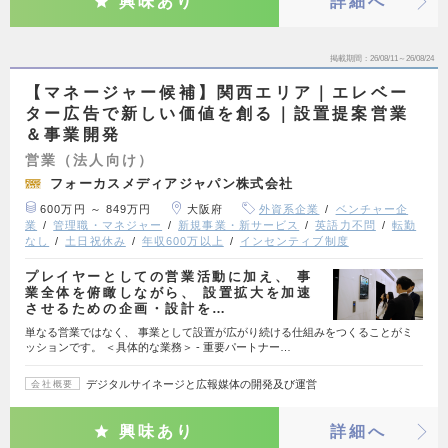
興味あり
詳細へ
掲載期間
26/08/11～26/08/24
【マネージャー候補】関西エリア｜エレベー
ター広告で新しい価値を創る｜設置提案営業
＆事業開発
営業（法人向け）
フォーカスメディアジャパン株式会社
600万円 ～ 849万円
大阪府
外資系企業
ベンチャー企
業
管理職・マネジャー
新規事業・新サービス
英語力不問
転勤
なし
土日祝休み
年収600万以上
インセンティブ制度
プレイヤーとしての営業活動に加え、 事
業全体を俯瞰しながら、 設置拡大を加速
させるための企画・設計を…
単なる営業ではなく、 事業として設置が広がり続ける仕組みをつくることがミ
ッションです。 ＜具体的な業務＞ - 重要パートナー…
デジタルサイネージと広報媒体の開発及び運営
会社概要
興味あり
詳細へ