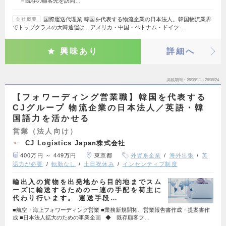
－既存の顧客先を訪問…
国際運送代理業 韓国を代表する物流企業の日本法人。韓国物流業界
会社概要
でトップクラスの大韓通運は、アメリカ・中国・ベトナム・ドイツ…
興味あり
詳細へ
掲載期間
26/08/11～26/08/24
【フォワーディング営業職】韓国を代表する
CJグループ 物流企業の日本法人／英語・韓
国語力を活かせる
営業（法人向け）
CJ Logistics Japan株式会社
400万円 ～ 449万円
東京都
外資系企業
海外出張
英
語力が必要
転勤なし
土日祝休み
インセンティブ制度
輸出入の貨物を出発地から目的地までスム
ーズに輸送するための一連の手配を荷主に
代わり行います。 運送手段…
■航空・海上フォワーディング営業 ■業務新規開拓、営業報告書作成・提案書作
成 ■日本法人拡大のための事業企画 ◆ 既存顧客フ…