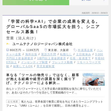
掲載期間
26/08/10～26/08/23
「学習の科学×AI」で企業の成果を変える。
グローバルSaaSの市場拡大を担う、シニア
セールス募集！
営業（法人向け）
ユームテクノロジージャパン株式会社
800万円 ～ 1199万円
東京都、大阪府
外資系企業
ベン
チャー企業
海外出張
英語力不問
転勤なし
土日祝休み
3,000
万円以上資金調達済
1億円以上資金調達済
社長・役員直下
年収60
0万以上
インセンティブ制度
フレックス勤務
リモートワーク可
能
副業してもOK
育児支援制度
単なる「ツールの物売り」ではなく、顧客
が抱える組織や経営の課題を深く掘り下
げ、テクノロジーによる解決…
自らトップパフォーマーとして大手企業の新規開拓を強力に牽引していただく
か、あるいはそのノウハウを活かして営業組織のリード…
私たちは、世界各国で教育に変化を与えてきたラーニングプラット
会社概要
フォーム 「UMU（ユーム）」を日本で展開し、日本の教育をより…