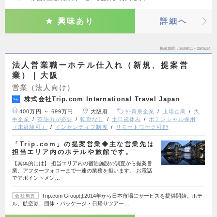
興味あり
詳細へ
掲載期間
26/08/11～26/08/24
法人営業職ーホテル仕入れ（新規、提案営
業）｜大阪
営業（法人向け）
株式会社Trip.com International Travel Japan
400万円 ～ 699万円
大阪府
外資系企業
上場企業
大
手企業
英語力が必要
転勤なし
土日祝休み
ポテンシャル採用
（未経験可）
インセンティブ制度
リモートワーク可能
「Trip.com」の提案営業◆主な営業先は
担当エリア内のホテルや旅館です。
【具体的には】 担当エリア内の宿泊施設の調査から提案営
業、アフターフォローまで一連の業務を担います。 お電話
でアポイントメン…
Trip.com Groupは2014年から日本市場にサービスを提供開始。ホテ
会社概要
ル、航空券、団体・パッケージ・日帰りツアー…