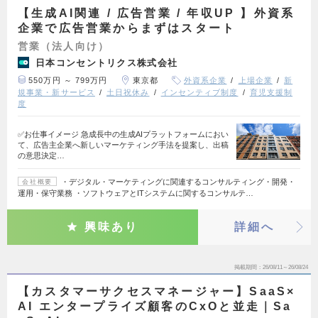
【生成AI関連 / 広告営業 / 年収UP 】外資系
企業で広告営業からまずはスタート
営業（法人向け）
日本コンセントリクス株式会社
550万円 ～ 799万円
東京都
外資系企業
上場企業
新
規事業・新サービス
土日祝休み
インセンティブ制度
育児支援制
度
✅お仕事イメージ 急成長中の生成AIプラットフォームにおい
て、広告主企業へ新しいマーケティング手法を提案し、出稿
の意思決定…
・デジタル・マーケティングに関連するコンサルティング・開発・
会社概要
運用・保守業務 ・ソフトウェアとITシステムに関するコンサルテ…
興味あり
詳細へ
掲載期間
26/08/11～26/08/24
【カスタマーサクセスマネージャー】SaaS×
AI エンタープライズ顧客のCxOと並走｜Sa