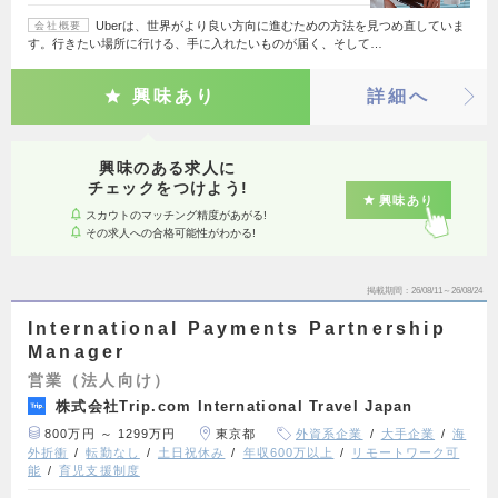
Uberは、世界がより良い方向に進むための方法を見つめ直していま
会社概要
す。行きたい場所に行ける、手に入れたいものが届く、そして…
興味あり
詳細へ
興味のある求人に
チェックをつけよう!
興味あり
スカウトのマッチング精度があがる!
その求人への合格可能性がわかる!
掲載期間
26/08/11～26/08/24
International Payments Partnership
Manager
営業（法人向け）
株式会社Trip.com International Travel Japan
800万円 ～ 1299万円
東京都
外資系企業
大手企業
海
外折衝
転勤なし
土日祝休み
年収600万以上
リモートワーク可
能
育児支援制度