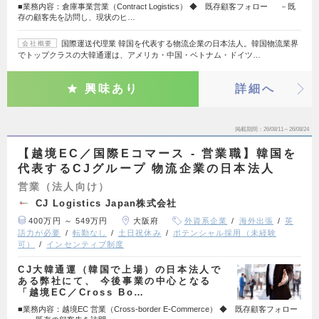
■業務内容：倉庫事業営業（Contract Logistics） ◆ 既存顧客フォロー －既
存の顧客先を訪問し、現状のヒ…
国際運送代理業 韓国を代表する物流企業の日本法人。韓国物流業界
会社概要
でトップクラスの大韓通運は、アメリカ・中国・ベトナム・ドイツ…
興味あり
詳細へ
掲載期間
26/08/11～26/08/24
【越境EC／国際Eコマース - 営業職】韓国を
代表するCJグループ 物流企業の日本法人
営業（法人向け）
CJ Logistics Japan株式会社
400万円 ～ 549万円
大阪府
外資系企業
海外出張
英
語力が必要
転勤なし
土日祝休み
ポテンシャル採用（未経験
可）
インセンティブ制度
CJ大韓通運（韓国で上場）の日本法人で
ある弊社にて、 今後事業の中心となる
「越境EC／Cross Bo…
■業務内容：越境EC 営業（Cross-border E-Commerce） ◆ 既存顧客フォロー