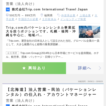
営業（法人向け）
株式会社Trip.com International Travel Japan
500万円 ～ 899万円
福岡県
外資系企業
上場企業
大
手企業
中国語力が必要
土日祝休み
インセンティブ制度
Trip.comのバケーションレンタル事業拡
大を担うポジションです。札幌・福岡・沖
縄を中心に、地域パ…
「Trip.com」運営会社の日本法人として設立された当社。グローバル企業の一員
として、大きな裁量のもと顧客の集客課題解…
Trip.com Groupは2014年から日本市場にサービスを提供開始。ホテ
会社概要
ル、航空券、団体・パッケージ・日帰りツアー…
興味あり
詳細へ
掲載期間
26/08/11～26/08/24
【北海道】法人営業－民泊（バケーションレ
ンタル）の仕入れ・アカウントマネージャー
営業（法人向け）