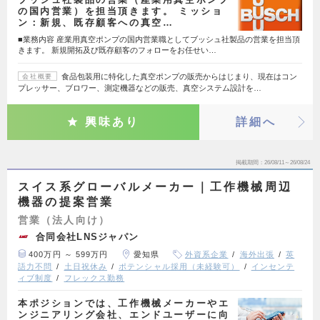
の国内営業）を担当頂きます。 ミッショ
ン：新規、既存顧客への真空…
■業務内容 産業用真空ポンプの国内営業職としてブッシュ社製品の営業を担当頂
きます。 新規開拓及び既存顧客のフォローをお任せい…
食品包装用に特化した真空ポンプの販売からはじまり、現在はコン
会社概要
プレッサー、ブロワー、測定機器などの販売、真空システム設計を…
興味あり
詳細へ
掲載期間
26/08/11～26/08/24
スイス系グローバルメーカー｜工作機械周辺
機器の提案営業
営業（法人向け）
合同会社LNSジャパン
400万円 ～ 599万円
愛知県
外資系企業
海外出張
英
語力不問
土日祝休み
ポテンシャル採用（未経験可）
インセンテ
ィブ制度
フレックス勤務
本ポジションでは、工作機械メーカーやエ
ンジニアリング会社、エンドユーザーに向