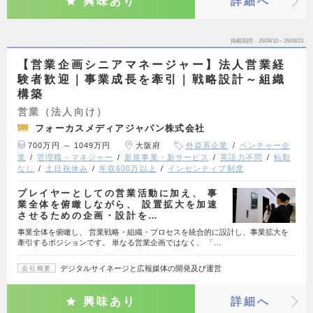
興味あり
詳細へ
掲載期間
26/08/10～26/08/23
【営業企画シニアマネージャー】法人営業経
験者歓迎｜事業成長を牽引｜戦略設計～組織
構築
営業（法人向け）
フォーカスメディアジャパン株式会社
700万円 ～ 1049万円
大阪府
外資系企業
ベンチャー企
業
管理職・マネジャー
新規事業・新サービス
英語力不問
転勤
なし
土日祝休み
年収600万以上
インセンティブ制度
プレイヤーとしての営業活動に加え、 事
業全体を俯瞰しながら、 設置拡大を加速
させるための企画・設計を…
事業全体を俯瞰し、 営業戦略・組織・プロセスを統合的に設計し、事業拡大を
牽引するポジションです。 単なる営業企画ではなく、 「…
デジタルサイネージと広報媒体の開発及び運営
会社概要
興味あり
詳細へ