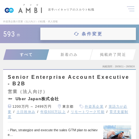
若手ハイキャリアのスカウト転職
外資系企業の営業（法人向け）の転職・求人情報
593
条件変更
件
すべて
新着のみ
掲載終了間近
掲載期間
26/08/11～26/08/24
Senior Enterprise Account Executive
- B2B
営業（法人向け）
Uber Japan株式会社
1200万円 ～ 2499万円
東京都
外資系企業
英語力が必
要
土日祝休み
年収600万以上
リモートワーク可能
育児支援制
度
- Plan, strategize and execute the sales GTM plan to achiev
e…