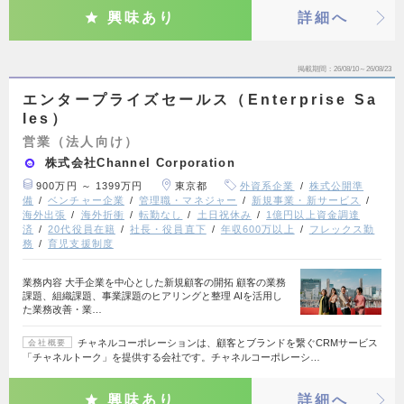
興味あり
詳細へ
掲載期間
26/08/10～26/08/23
エンタープライズセールス（Enterprise Sa
les）
営業（法人向け）
株式会社Channel Corporation
900万円 ～ 1399万円
東京都
外資系企業
株式公開準
備
ベンチャー企業
管理職・マネジャー
新規事業・新サービス
海外出張
海外折衝
転勤なし
土日祝休み
1億円以上資金調達
済
20代役員在籍
社長・役員直下
年収600万以上
フレックス勤
務
育児支援制度
業務内容 大手企業を中心とした新規顧客の開拓 顧客の業務
課題、組織課題、事業課題のヒアリングと整理 AIを活用し
た業務改善・業…
チャネルコーポレーションは、顧客とブランドを繋ぐCRMサービス
会社概要
「チャネルトーク」を提供する会社です。チャネルコーポレーシ…
興味あり
詳細へ