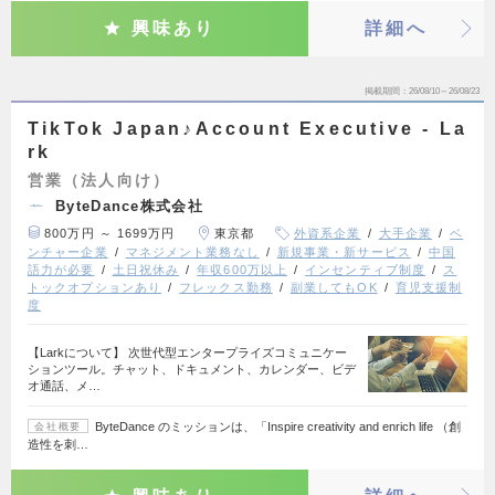
興味あり
詳細へ
掲載期間
26/08/10～26/08/23
TikTok Japan♪Account Executive - La
rk
営業（法人向け）
ByteDance株式会社
800万円 ～ 1699万円
東京都
外資系企業
大手企業
ベ
ンチャー企業
マネジメント業務なし
新規事業・新サービス
中国
語力が必要
土日祝休み
年収600万以上
インセンティブ制度
ス
トックオプションあり
フレックス勤務
副業してもOK
育児支援制
度
【Larkについて】 次世代型エンタープライズコミュニケー
ションツール。チャット、ドキュメント、カレンダー、ビデ
オ通話、メ…
ByteDance のミッションは、「Inspire creativity and enrich life （創
会社概要
造性を刺…