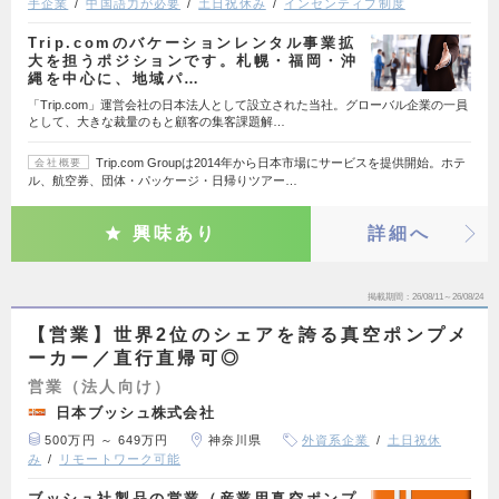
手企業
中国語力が必要
土日祝休み
インセンティブ制度
Trip.comのバケーションレンタル事業拡
大を担うポジションです。札幌・福岡・沖
縄を中心に、地域パ…
「Trip.com」運営会社の日本法人として設立された当社。グローバル企業の一員
として、大きな裁量のもと顧客の集客課題解…
Trip.com Groupは2014年から日本市場にサービスを提供開始。ホテ
会社概要
ル、航空券、団体・パッケージ・日帰りツアー…
興味あり
詳細へ
掲載期間
26/08/11～26/08/24
【営業】世界2位のシェアを誇る真空ポンプメ
ーカー／直行直帰可◎
営業（法人向け）
日本ブッシュ株式会社
500万円 ～ 649万円
神奈川県
外資系企業
土日祝休
み
リモートワーク可能
ブッシュ社製品の営業（産業用真空ポンプ