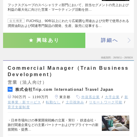
フックスグループのスペシャリティ部門において、担当セグメントの売上および
利益の最大化に向けた営業・マーケティング活動を担…
FUCHSは、90年以上にわたり広範囲な用途および分野で使用される
会社概要
潤滑油剤および関連専門製品の開発、生産、販売に従事する…
興味あり
詳細へ
掲載期間
26/08/11～26/08/24
Commercial Manager（Train Business
Development）
営業（法人向け）
株式会社Trip.com International Travel Japan
700万円 ～ 1199万円
東京都
外資系企業
大手企業
新
規事業・新サービス
転勤なし
土日祝休み
リモートワーク可能
育児支援制度
・日本市場向けの事業開発戦略の立案・実行 ・ 鉄道会社・
旅行関連企業などの主要パートナーおよびサプライヤーの新
規開拓・提携…