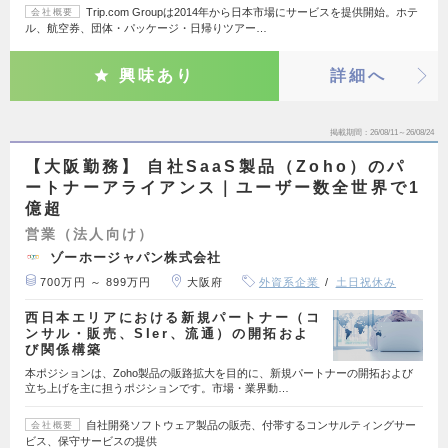
Trip.com Groupは2014年から日本市場にサービスを提供開始。ホテ
会社概要
ル、航空券、団体・パッケージ・日帰りツアー…
興味あり
詳細へ
掲載期間
26/08/11～26/08/24
【大阪勤務】 自社SaaS製品（Zoho）のパ
ートナーアライアンス｜ユーザー数全世界で1
億超
営業（法人向け）
ゾーホージャパン株式会社
700万円 ～ 899万円
大阪府
外資系企業
土日祝休み
西日本エリアにおける新規パートナー（コ
ンサル・販売、SIer、流通）の開拓およ
び関係構築
本ポジションは、Zoho製品の販路拡大を目的に、新規パートナーの開拓および
立ち上げを主に担うポジションです。市場・業界動…
自社開発ソフトウェア製品の販売、付帯するコンサルティングサー
会社概要
ビス、保守サービスの提供