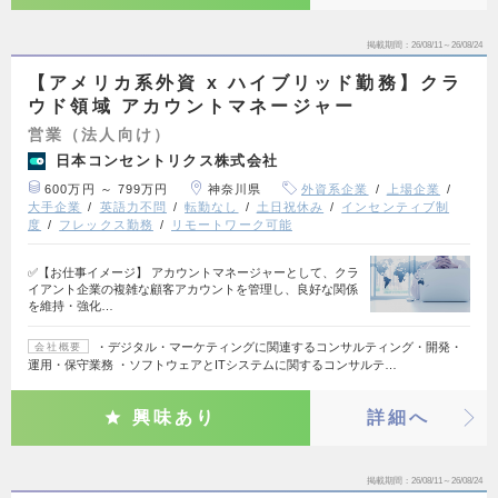
掲載期間
26/08/11～26/08/24
【アメリカ系外資 x ハイブリッド勤務】クラ
ウド領域 アカウントマネージャー
営業（法人向け）
日本コンセントリクス株式会社
600万円 ～ 799万円
神奈川県
外資系企業
上場企業
大手企業
英語力不問
転勤なし
土日祝休み
インセンティブ制
度
フレックス勤務
リモートワーク可能
✅【お仕事イメージ】 アカウントマネージャーとして、クラ
イアント企業の複雑な顧客アカウントを管理し、良好な関係
を維持・強化…
・デジタル・マーケティングに関連するコンサルティング・開発・
会社概要
運用・保守業務 ・ソフトウェアとITシステムに関するコンサルテ…
興味あり
詳細へ
掲載期間
26/08/11～26/08/24