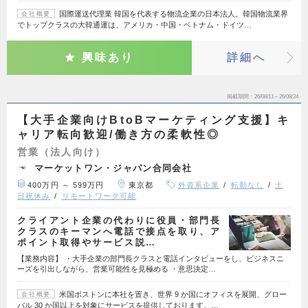
国際運送代理業 韓国を代表する物流企業の日本法人。韓国物流業界
会社概要
でトップクラスの大韓通運は、アメリカ・中国・ベトナム・ドイツ…
興味あり
詳細へ
掲載期間
26/08/11～26/08/24
【大手企業向けBtoBマーケティング支援】キ
ャリア転向歓迎/働き方の柔軟性◎
営業（法人向け）
マーケットワン・ジャパン合同会社
400万円 ～ 599万円
東京都
外資系企業
転勤なし
土
日祝休み
リモートワーク可能
クライアント企業の代わりに役員・部門長
クラスのキーマンへ電話で接点を取り、ア
ポイント取得やサービス説…
【業務内容】 ・大手企業の部門長クラスと電話インタビューをし、ビジネスニ
ーズを引出しながら、営業可能性を見極める ・意思決定…
米国ボストンに本社を置き、世界 9 か国にオフィスを展開、グロー
会社概要
バル 30 か国以上を対象にサービスを提供しております。…