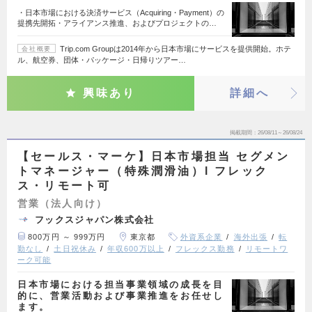
・日本市場における決済サービス（Acquiring・Payment）の
提携先開拓・アライアンス推進、およびプロジェクトの…
Trip.com Groupは2014年から日本市場にサービスを提供開始。ホテ
会社概要
ル、航空券、団体・パッケージ・日帰りツアー…
興味あり
詳細へ
掲載期間
26/08/11～26/08/24
【セールス・マーケ】日本市場担当 セグメン
トマネージャー（特殊潤滑油）l フレック
ス・リモート可
営業（法人向け）
フックスジャパン株式会社
800万円 ～ 999万円
東京都
外資系企業
海外出張
転
勤なし
土日祝休み
年収600万以上
フレックス勤務
リモートワ
ーク可能
日本市場における担当事業領域の成長を目
的に、営業活動および事業推進をお任せし
ます。