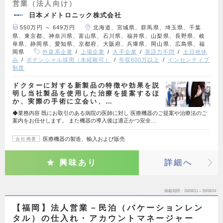
営業（法人向け）
日本メドトロニック株式会社
550万円 ～ 649万円
北海道、宮城県、群馬県、埼玉県、千葉
県、東京都、神奈川県、富山県、石川県、福井県、山梨県、長野県、岐
阜県、静岡県、愛知県、京都府、大阪府、兵庫県、岡山県、広島県、福
岡県
外資系企業
上場企業
大手企業
英語力不問
土日祝休
み
ポテンシャル採用（未経験可）
年収600万以上
インセンティブ
制度
ドクターに対する新製品の特徴や効果を説
明し当社製品を使用した治療を提案するほ
か、実際の手術に立会い、…
◆業務内容 既にお取引のある病院の医師に対し 医療機器のご提案や治療法のご
案内をお任せします。 また機器の導入後は適正かつ安全…
医療機器の製造、輸入および販売
会社概要
興味あり
詳細へ
掲載期間
26/08/11～26/08/24
【福岡】法人営業－民泊（バケーションレン
タル）の仕入れ・アカウントマネージャー