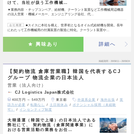
けて、当社が扱う工作機械…
▼業務内容 ・チップコンベア、給材機、クーラント装置など工作機械周辺機器
の法人営業 ・機械メーカー、エンジニアリング会社、代…
■スイスに本社を構え、世界初となるオイル式給材機を開発。長年
会社概要
にわたって工作機械用の付属装置の製造に特化。クーラント装置や…
興味あり
詳細へ
掲載期間
26/08/11～26/08/24
【契約物流 倉庫営業職】韓国を代表するCJ
グループ 物流企業の日本法人
営業（法人向け）
CJ Logistics Japan株式会社
400万円 ～ 549万円
東京都
外資系企業
海外出張
英
語力が必要
転勤なし
土日祝休み
ポテンシャル採用（未経験
可）
インセンティブ制度
大韓通運（韓国で上場）の日本法人である
弊社にて、 契約物流（倉庫関連事業）に
おける営業活動の業務をお任…