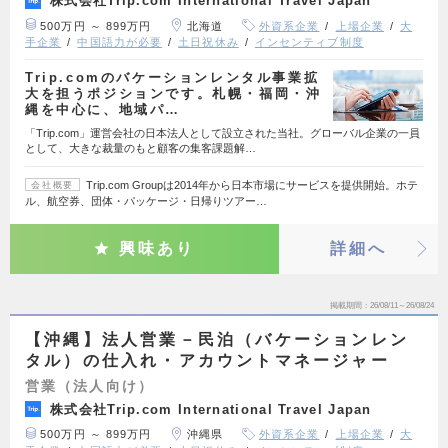
株式会社Trip.com International Travel Japan
500万円 ～ 899万円
北海道
外資系企業
上場企業
大
手企業
中国語力が必要
土日祝休み
インセンティブ制度
Trip.comのバケーションレンタル事業拡
大を担うポジションです。札幌・福岡・沖
縄を中心に、地域パ…
「Trip.com」運営会社の日本法人として設立された当社。グローバル企業の一員
として、大きな裁量のもと顧客の集客課題解…
Trip.com Groupは2014年から日本市場にサービスを提供開始。ホテ
会社概要
ル、航空券、団体・パッケージ・日帰りツアー…
興味あり
詳細へ
掲載期間
26/08/11～26/08/24
【沖縄】法人営業－民泊（バケーションレン
タル）の仕入れ・アカウントマネージャー
営業（法人向け）
株式会社Trip.com International Travel Japan
500万円 ～ 899万円
沖縄県
外資系企業
上場企業
大