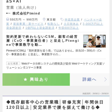
aS×AI
営業（法人向け）
株式会社Ptmind
550万円 ～ 999万円
東京都
外資系企業
ベンチャー企
業
新規事業・新サービス
転勤なし
土日祝休み
3,000万円以上
資金調達済
1億円以上資金調達済
年収600万以上
契約更新で終わらないCSM。顧客の経営
層（CxO・事業責任者）と並走しPtengi
neで事業数字を動…
PtmindのCSMは「契約更新を追う係」ではありません。担当10～30社の（Cx
O・事業責任者）と並走し、事業数字その…
Webデータ分析システムの開発及び提供 Webマーケティング支援ソ
会社概要
リューション Eコマース事業
興味あり
詳細へ
掲載期間
26/08/11～26/08/24
◆既存顧客中心の営業職│研修充実│年間休日
120日以上│安定業界で腰を据えて働ける◆