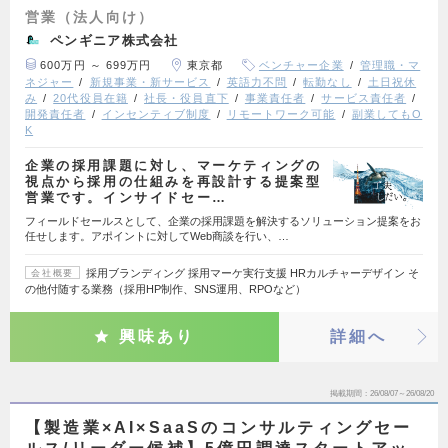
営業（法人向け）
ペンギニア株式会社
600万円 ～ 699万円
東京都
ベンチャー企業
管理職・マ
ネジャー
新規事業・新サービス
英語力不問
転勤なし
土日祝休
み
20代役員在籍
社長・役員直下
事業責任者
サービス責任者
開発責任者
インセンティブ制度
リモートワーク可能
副業してもO
K
企業の採用課題に対し、マーケティングの
視点から採用の仕組みを再設計する提案型
営業です。インサイドセー…
フィールドセールスとして、企業の採用課題を解決するソリューション提案をお
任せします。アポイントに対してWeb商談を行い、…
採用ブランディング 採用マーケ実行支援 HRカルチャーデザイン そ
会社概要
の他付随する業務（採用HP制作、SNS運用、RPOなど）
興味あり
詳細へ
掲載期間
26/08/07～26/08/20
【製造業×AI×SaaSのコンサルティングセー