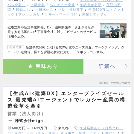
バル企業）
上場企業
ベンチャー企業
英語力が必要
英語力不
問
転勤なし
土日祝休み
社長・役員直下
年収600万以上
スト
ックオプションあり
リモートワーク可能
副業してもOK
戦略立案や新規事業開発、DX、組織開発等、さまざまな課
題を抱える国内の大手事業会社に対してビザスクのサービス
活用を広め、…
新規事業開発における業界研究やニーズ調査、マーケティング、グ
会社概要
ローバル進出等、様々な課題の解決に対し、「スポットコンサル」…
興味あり
詳細へ
掲載期間
26/08/07～26/08/20
【生成AI×建築DX】エンタープライズセール
ス:最先端AIエージェントでレガシー産業の構
造変革を牽引
営業（法人向け）
株式会社mign
600万円 ～ 1499万円
東京都
海外展開あり（日系グロー
バル企業）
ベンチャー企業
新規事業・新サービス
転勤なし
土