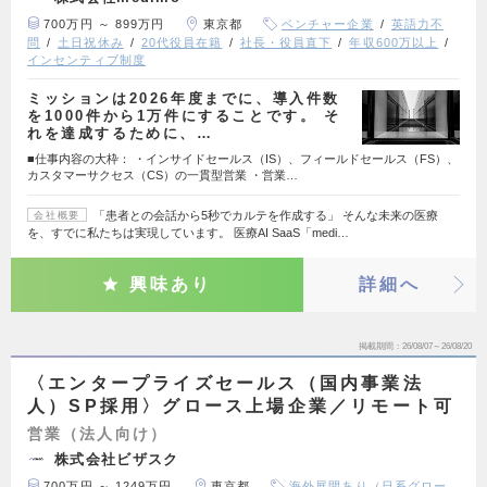
700万円 ～ 899万円
東京都
ベンチャー企業
英語力不
問
土日祝休み
20代役員在籍
社長・役員直下
年収600万以上
インセンティブ制度
ミッションは2026年度までに、導入件数
を1000件から1万件にすることです。 そ
れを達成するために、…
■仕事内容の大枠： ・インサイドセールス（IS）、フィールドセールス（FS）、
カスタマーサクセス（CS）の一貫型営業 ・営業…
「患者との会話から5秒でカルテを作成する」 そんな未来の医療
会社概要
を、すでに私たちは実現しています。 医療AI SaaS「medi…
興味あり
詳細へ
掲載期間
26/08/07～26/08/20
〈エンタープライズセールス（国内事業法
人）SP採用〉グロース上場企業／リモート可
営業（法人向け）
株式会社ビザスク
700万円 ～ 1249万円
東京都
海外展開あり（日系グロー