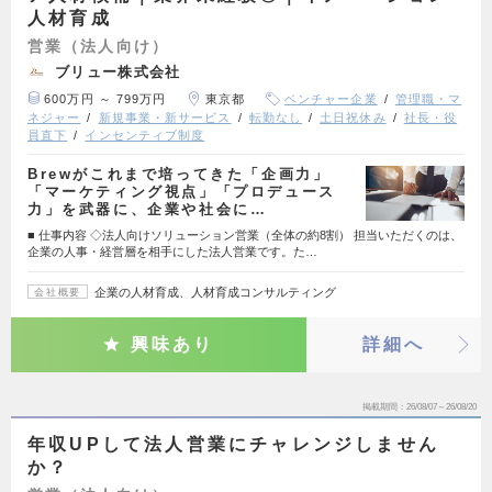
人材育成
営業（法人向け）
ブリュー株式会社
600万円 ～ 799万円
東京都
ベンチャー企業
管理職・マ
ネジャー
新規事業・新サービス
転勤なし
土日祝休み
社長・役
員直下
インセンティブ制度
Brewがこれまで培ってきた「企画力」
「マーケティング視点」「プロデュース
力」を武器に、企業や社会に…
■ 仕事内容 ◇法人向けソリューション営業（全体の約8割） 担当いただくのは、
企業の人事・経営層を相手にした法人営業です。た…
企業の人材育成、人材育成コンサルティング
会社概要
興味あり
詳細へ
掲載期間
26/08/07～26/08/20
年収UPして法人営業にチャレンジしません
か？