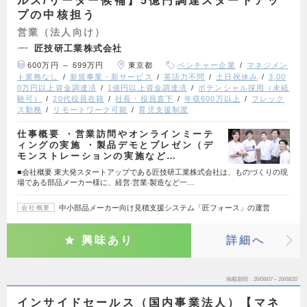
ルス/リーダー候補】5億円調達スタートアッ
プの中核担う
営業（法人向け）
匠技研工業株式会社
600万円 ～ 699万円
東京都
ベンチャー企業
マネジメン
ト業務なし
新規事業・新サービス
英語力不問
土日祝休み
3,00
0万円以上資金調達済
1億円以上資金調達済
ポテンシャル採用（未経
験可）
20代役員在籍
社長・役員直下
年収600万以上
フレック
ス勤務
リモートワーク可能
育児支援制度
仕事概要 ・営業訪問やオンラインミーテ
ィングの実施 ・製品デモとプレゼン（デ
モンストレーションの実施など…
■会社概要 東⼤発スタートアップである匠技研⼯業株式会社は、ものづくりの現
場である部品メーカー様に、経営‧営業‧製造など⼀…
中小部品メーカー向け見積支援システム「匠フォース」の運営
会社概要
興味あり
詳細へ
掲載期間
26/08/07～26/08/20
インサイドセールス（国内事業法人）【マネ