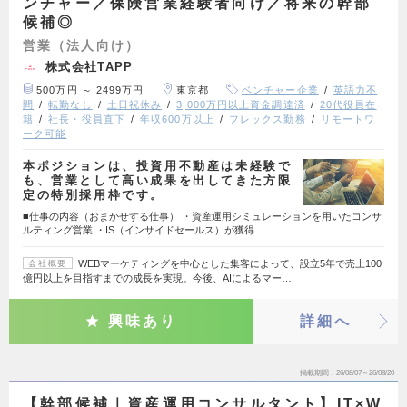
ンチャー／保険営業経験者向け／将来の幹部
候補◎
営業（法人向け）
株式会社TAPP
500万円 ～ 2499万円
東京都
ベンチャー企業
英語力不
問
転勤なし
土日祝休み
3,000万円以上資金調達済
20代役員在
籍
社長・役員直下
年収600万以上
フレックス勤務
リモートワ
ーク可能
本ポジションは、投資用不動産は未経験で
も、営業として高い成果を出してきた方限
定の特別採用枠です。
■仕事の内容（おまかせする仕事） ・資産運用シミュレーションを用いたコンサ
ルティング営業 ・IS（インサイドセールス）が獲得…
WEBマーケティングを中心とした集客によって、設立5年で売上100
会社概要
億円以上を目指すまでの成長を実現。今後、AIによるマー…
興味あり
詳細へ
掲載期間
26/08/07～26/08/20
【幹部候補｜資産運用コンサルタント】IT×W