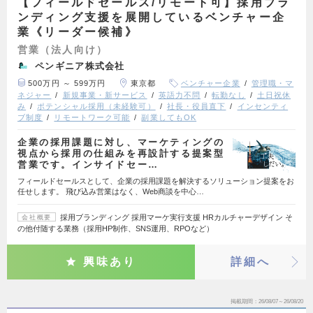
【フィールドセールス/リモート可】採用ブラ
ンディング支援を展開しているベンチャー企
業《リーダー候補》
営業（法人向け）
ペンギニア株式会社
500万円 ～ 599万円
東京都
ベンチャー企業
管理職・マ
ネジャー
新規事業・新サービス
英語力不問
転勤なし
土日祝休
み
ポテンシャル採用（未経験可）
社長・役員直下
インセンティ
ブ制度
リモートワーク可能
副業してもOK
企業の採用課題に対し、マーケティングの
視点から採用の仕組みを再設計する提案型
営業です。インサイドセー…
フィールドセールスとして、企業の採用課題を解決するソリューション提案をお
任せします。 飛び込み営業はなく、Web商談を中心…
採用ブランディング 採用マーケ実行支援 HRカルチャーデザイン そ
会社概要
の他付随する業務（採用HP制作、SNS運用、RPOなど）
興味あり
詳細へ
掲載期間
26/08/07～26/08/20