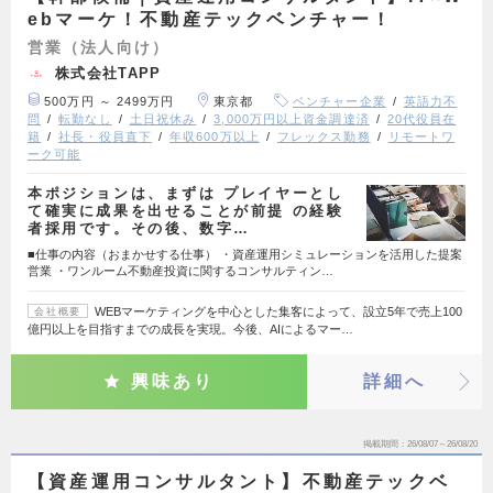
ebマーケ！不動産テックベンチャー！
営業（法人向け）
株式会社TAPP
500万円 ～ 2499万円
東京都
ベンチャー企業
英語力不
問
転勤なし
土日祝休み
3,000万円以上資金調達済
20代役員在
籍
社長・役員直下
年収600万以上
フレックス勤務
リモートワ
ーク可能
本ポジションは、まずは プレイヤーとし
て確実に成果を出せることが前提 の経験
者採用です。その後、数字…
■仕事の内容（おまかせする仕事） ・資産運用シミュレーションを活用した提案
営業 ・ワンルーム不動産投資に関するコンサルティン…
WEBマーケティングを中心とした集客によって、設立5年で売上100
会社概要
億円以上を目指すまでの成長を実現。今後、AIによるマー…
興味あり
詳細へ
掲載期間
26/08/07～26/08/20
【資産運用コンサルタント】不動産テックベ