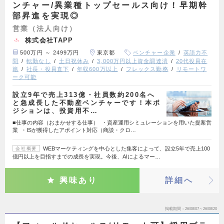
ンチャー/異業種トップセールス向け！早期幹
部昇進を実現◎
営業（法人向け）
株式会社TAPP
500万円 ～ 2499万円
東京都
ベンチャー企業
英語力不
問
転勤なし
土日祝休み
3,000万円以上資金調達済
20代役員在
籍
社長・役員直下
年収600万以上
フレックス勤務
リモートワ
ーク可能
設立9年で売上313億・社員数約200名へ
と急成長した不動産ベンチャーです！本ポ
ジションは、投資用不…
■仕事の内容（おまかせする仕事） ・資産運用シミュレーションを用いた提案営
業 ・ISが獲得したアポイント対応（商談・クロ…
WEBマーケティングを中心とした集客によって、設立5年で売上100
会社概要
億円以上を目指すまでの成長を実現。今後、AIによるマー…
興味あり
詳細へ
掲載期間
26/08/07～26/08/20