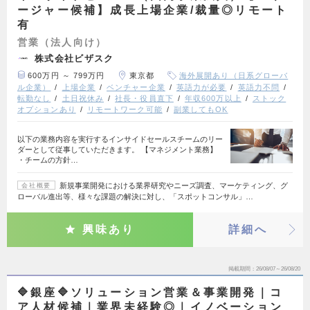
ージャー候補】成長上場企業/裁量◎リモート
有
営業（法人向け）
株式会社ビザスク
600万円 ～ 799万円
東京都
海外展開あり（日系グローバ
ル企業）
上場企業
ベンチャー企業
英語力が必要
英語力不問
転勤なし
土日祝休み
社長・役員直下
年収600万以上
ストック
オプションあり
リモートワーク可能
副業してもOK
以下の業務内容を実行するインサイドセールスチームのリー
ダーとして従事していただきます。 【マネジメント業務】
・チームの方針…
新規事業開発における業界研究やニーズ調査、マーケティング、グ
会社概要
ローバル進出等、様々な課題の解決に対し、「スポットコンサル」…
興味あり
詳細へ
掲載期間
26/08/07～26/08/20
🔷銀座🔷ソリューション営業＆事業開発｜コ
ア人材候補｜業界未経験◎｜イノベーション