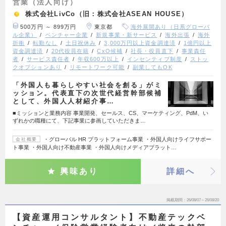
営業（法人向け）
株式会社LivCo（旧：株式会社ASEAN HOUSE）
500万円 ～ 899万円
東京都
海外展開あり（日系グローバ
ル企業）
ベンチャー企業
新規事業・新サービス
海外出張
海外
折衝
転勤なし
土日祝休み
3,000万円以上資金調達済
1億円以上
資金調達済
20代役員在籍
CxO候補
社長・役員直下
事業責任
者
サービス責任者
年収600万以上
インセンティブ制度
ストッ
クオプションあり
リモートワーク可能
副業してもOK
「外国人も暮らしやすい社会を創る」がミ
ッション。代表直下の次世代経営幹部候補
として、外国人人材紹介事…
■ミッションと業務内容 事業開発、セールス、CS、マーケティング、PdM、い
ずれかの職種にて、下記事業に参画していただきま…
・グローバル HR プラットフォーム事業 ・外国人向けライフサポー
会社概要
ト事業 ・外国人向け不動産事業 ・外国人向けメディアプラット…
興味あり
詳細へ
掲載期間
26/08/07～26/08/20
【資産運用コンサルタント】不動産テックベ