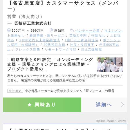
【名古屋支店】カスタマーサクセス（メンバ
ー）
営業（法人向け）
匠技研工業株式会社
500万円 ～ 699万円
愛知県
ベンチャー企業
マネジメン
ト業務なし
新規事業・新サービス
英語力不問
転勤なし
土日祝
休み
3,000万円以上資金調達済
1億円以上資金調達済
ポテンシャ
ル採用（未経験可）
20代役員在籍
社長・役員直下
年収600万以
上
フレックス勤務
リモートワーク可能
育児支援制度
- 戦略立案とKPI設定 - オンボーディング
支援 - 現場ヒアリングによる業務理解 -
プロダクト活用の…
私たちのカスタマーサクセスは、単にシステムの使い方を説明するだけではあり
ません。 製造業の現場が抱える業務課題や経営上の悩…
中小部品メーカー向け見積支援システム「匠フォース」の運営
会社概要
興味あり
詳細へ
掲載期間
26/08/07～26/08/20