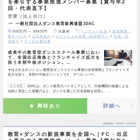
を牽引する事業推進メンバー募集【賞与年2
回・代表直下】
営業（法人向け）
一般社団法人ダンス教育振興連盟JDAC
500万円 ～ 599万円
大阪府
ベンチャー企業
新規事業・
新サービス
土日祝休み
ポテンシャル採用（未経験可）
社長・役
員直下
サービス責任者
成長中の教育型ダンススクール事業におい
て、全国出店推進とフランチャイズ拡大を
担う本部中核ポジション。…
▼任されるポジション 教育型ダンススクール事業の全国展開とフランチャイズ
拡大を担う、本部の中核ポジションです。デベロッパー…
JDACは、ダンス教育のパイオニアとして、行政機関の後援による
会社概要
信頼と安定した基盤のもと、ダンスを通じた社会貢献を目指し、…
興味あり
詳細へ
掲載期間
26/08/07～26/08/20
教育×ダンスの新規事業を全国へ｜FC・出店