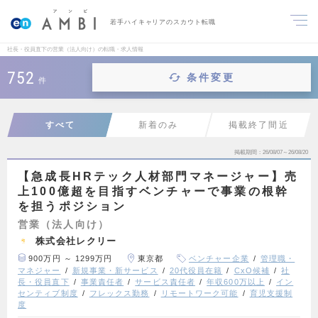
若手ハイキャリアのスカウト転職
社長・役員直下の営業（法人向け）の転職・求人情報
752
条件変更
件
すべて
新着のみ
掲載終了間近
掲載期間
26/08/07～26/08/20
【急成長HRテック人材部門マネージャー】売
上100億超を目指すベンチャーで事業の根幹
を担うポジション
営業（法人向け）
株式会社レクリー
900万円 ～ 1299万円
東京都
ベンチャー企業
管理職・
マネジャー
新規事業・新サービス
20代役員在籍
CxO候補
社
長・役員直下
事業責任者
サービス責任者
年収600万以上
イン
センティブ制度
フレックス勤務
リモートワーク可能
育児支援制
度