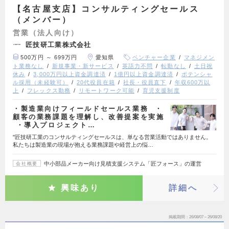
【名古屋支店】コンサルティングセールス
（メンバー）
営業（法人向け）
匠技研工業株式会社
500万円 ～ 699万円
愛知県
ベンチャー企業
マネジメン
ト業務なし
新規事業・新サービス
英語力不問
転勤なし
土日祝
休み
3,000万円以上資金調達済
1億円以上資金調達済
ポテンシャ
ル採用（未経験可）
20代役員在籍
社長・役員直下
年収600万以
上
フレックス勤務
リモートワーク可能
育児支援制度
・製造業向けフィールドセールス業務 ・
顧客の業務課題を理解し、改善提案を実施
・導入プロジェクト…
"匠技研工業のコンサルティングセールスは、単なる営業活動ではありません。
私たちは製造業の現場が抱える業務課題や経営上の悩…
中小部品メーカー向け見積支援システム「匠フォース」の運営
会社概要
興味あり
詳細へ
掲載期間
26/08/07～26/08/20