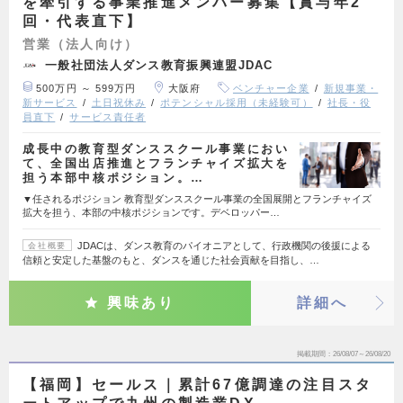
を牽引する事業推進メンバー募集【賞与年2
回・代表直下】
営業（法人向け）
一般社団法人ダンス教育振興連盟JDAC
500万円 ～ 599万円
大阪府
ベンチャー企業
新規事業・
新サービス
土日祝休み
ポテンシャル採用（未経験可）
社長・役
員直下
サービス責任者
成長中の教育型ダンススクール事業におい
て、全国出店推進とフランチャイズ拡大を
担う本部中核ポジション。…
▼任されるポジション 教育型ダンススクール事業の全国展開とフランチャイズ
拡大を担う、本部の中核ポジションです。デベロッパー…
JDACは、ダンス教育のパイオニアとして、行政機関の後援による
会社概要
信頼と安定した基盤のもと、ダンスを通じた社会貢献を目指し、…
興味あり
詳細へ
掲載期間
26/08/07～26/08/20
【福岡】セールス｜累計67億調達の注目スタ