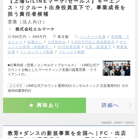
【上場G/LINEマーケ/セールス】キーエン
ス・リクルート出身役員直下で、事業成長を
担う責任者候補
営業（法人向け）
株式会社エルマーケ
500万円 ～ 699万円
東京都
ベンチャー企業
管理職・マ
ネジャー
転勤なし
土日祝休み
3,000万円以上資金調達済
ポテ
ンシャル採用（未経験可）
20代役員在籍
社長・役員直下
事業責
任者
インセンティブ制度
フレックス勤務
■仕事内容（営業／コンサルティブセールス） ・LINE公式ア
カウントを軸としたマーケティング支援の提案営業 ・クラ
イアントの…
LINE公式アカウント運用代行/コンサルティング 広告運用代行 その
会社概要
他SNS運用代行
興味あり
詳細へ
掲載期間
26/08/07～26/08/20
教育×ダンスの新規事業を全国へ｜FC・出店