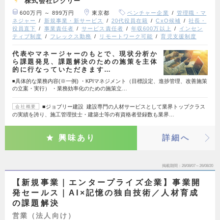
株式会社レクリー
600万円 ～ 899万円
東京都
ベンチャー企業
管理職・マ
ネジャー
新規事業・新サービス
20代役員在籍
CxO候補
社長・
役員直下
事業責任者
サービス責任者
年収600万以上
インセン
ティブ制度
フレックス勤務
リモートワーク可能
育児支援制度
代表やマネージャーのもとで、現状分析か
ら課題発見、課題解決のための施策を主体
的に行なっていただきます…
◾️具体的な業務内容(※一例) ・KPIマネジメント（目標設定、進捗管理、改善施策
の立案・実行） ・業務効率化のための施策立…
■ジョブリー建設 建設専門の人材サービスとして業界トップクラス
会社概要
の実績を誇り、施工管理技士・建築士等の有資格者登録数も業界…
興味あり
詳細へ
掲載期間
26/08/07～26/08/20
【新規事業｜エンタープライズ企業】事業開
発セールス｜AI×記憶の独自技術／人材育成
の課題解決
営業（法人向け）