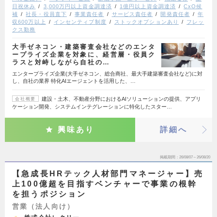
日祝休み
3,000万円以上資金調達済
1億円以上資金調達済
CxO候
補
社長・役員直下
事業責任者
サービス責任者
開発責任者
年
収600万以上
インセンティブ制度
ストックオプションあり
フレッ
クス勤務
大手ゼネコン・建築審査会社などのエンタ
ープライズ企業を対象に、経営層・役員ク
ラスと対峙しながら自社の…
エンタープライズ企業(大手ゼネコン、総合商社、最大手建築審査会社など)に対
し、自社の業界 特化AIエージェントを活用した、…
建設・土木、不動産分野におけるAIソリューションの提供、アプリ
会社概要
ケーション開発、システムインテグレーションに特化したスター…
興味あり
詳細へ
掲載期間
26/08/07～26/08/20
【急成長HRテック人材部門マネージャー】売
上100億超を目指すベンチャーで事業の根幹
を担うポジション
営業（法人向け）