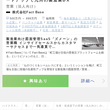
ートアップで九州の製造業DX
営業（法人向け）
株式会社Fact Base
500万円 ～ 699万円
福岡県
海外展開あり（日系グローバ
ル企業）
ベンチャー企業
新規事業・新サービス
英語力不問
土
日祝休み
3,000万円以上資金調達済
1億円以上資金調達済
ポテン
シャル採用（未経験可）
社長・役員直下
製造業向け図面管理SaaS「ズメーン」の
営業職 インサイドセールスからカスタマ
ーサクセスまで一気通貫で…
# Fact Baseについて Fact Baseは「町工場が主役の受発注プラットフォームを創
る」というビジョンのもと、日…
「ものづくりをシームレスにする」というミッションを掲げ、町工
会社概要
場を主役に現場の生産性アップを実現する製造業の図面管理／受発…
興味あり
詳細へ
ハイクラス求
営業
営業（法人
社長・役員直下の営業（法人向け）の転