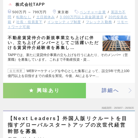
株式会社TAPP
500万円 ～ 799万円
東京都
ベンチャー企業
英語力不
問
転勤なし
土日祝休み
3,000万円以上資金調達済
20代役員在
籍
社長・役員直下
インセンティブ制度
フレックス勤務
リモー
トワーク可能
不動産賃貸仲介の新規事業立ち上げに伴
い、立ち上げメンバーとしてご活躍いただ
ける賃貸仲介経験者を募集し…
TAPPでは、新たに賃貸仲介事業の立ち上げを行うにあたり、そのメンバー（営
業職）を募集しています。 これまで不動産投資・資…
WEBマーケティングを中心とした集客によって、設立5年で売上100
会社概要
億円以上を目指すまでの成長を実現。今後、AIによるマー…
興味あり
詳細へ
掲載期間
26/08/07～26/08/20
【Next Leaders】外国人版リクルートを目
指すグローバルスタートアップの次世代経営
幹部を募集