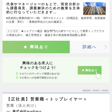
代表やマネージャーのもとで、現状分析か
ら課題発見、課題解決のための施策を主体
的に行なっていただきます…
◾️具体的な業務内容(※一例) ・KPIマネジメント（目標設定、進捗管理、改善施策
の立案・実行） ・業務効率化のための施策立…
■ジョブリー建設 建設専門の人材サービスとして業界トップクラス
会社概要
の実績を誇り、施工管理技士・建築士等の有資格者登録数も業界…
興味あり
詳細へ
興味のある求人に
チェックをつけよう!
興味あり
スカウトのマッチング精度があがる!
その求人への合格可能性がわかる!
掲載期間
26/08/07～26/08/20
【正社員】営業職＜トップレイヤー＞
営業（法人向け）
株式会社medimo