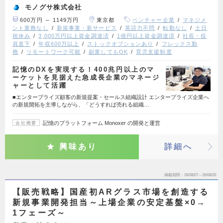
モノグサ株式会社
600万円 ～ 1149万円
東京都
ベンチャー企業
マネジメ
ント業務なし
新規事業・新サービス
英語力不問
転勤なし
土日
祝休み
3,000万円以上資金調達済
1億円以上資金調達済
社長・役
員直下
年収600万以上
ストックオプションあり
フレックス勤
務
リモートワーク可能
副業してもOK
育児支援制度
記憶のDXを実現する！400兆円以上のマ
ーケットを見据えた急成⻑企業のマネージ
ャーとして活躍
■エンタープライズ顧客の新規提案・セールス組織設計 エンタープライズ企業へ
の新規開拓を主導しながら、「どうすれば売れる組織…
記憶のプラットフォーム Monoxer の開発と運営
会社概要
興味あり
詳細へ
掲載期間
26/08/07～26/08/20
【販売戦略】国産初ARグラス市場を創造する
新規事業開発担当～上場企業の安定基盤×0→
1フェーズ～