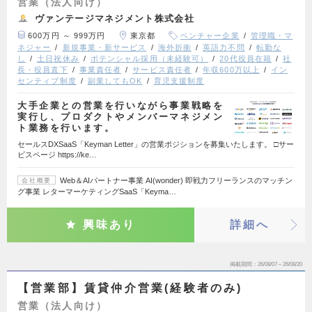
営業（法人向け）
ヴァンテージマネジメント株式会社
600万円 ～ 999万円
東京都
ベンチャー企業
管理職・マ
ネジャー
新規事業・新サービス
海外折衝
英語力不問
転勤な
し
土日祝休み
ポテンシャル採用（未経験可）
20代役員在籍
社
長・役員直下
事業責任者
サービス責任者
年収600万以上
イン
センティブ制度
副業してもOK
育児支援制度
大手企業との営業を行いながら事業戦略を
実行し、プロダクトやメンバーマネジメン
ト業務を行います。
セールスDXSaaS「Keyman Letter」の営業ポジションを募集いたします。 □サー
ビスページ https://ke…
Web＆AIパートナー事業 AI(wonder) 即戦力フリーランスのマッチン
会社概要
グ事業 レターマーケティングSaaS「Keyma…
興味あり
詳細へ
掲載期間
26/08/07～26/08/20
【営業部】賃貸仲介営業(経験者のみ)
営業（法人向け）