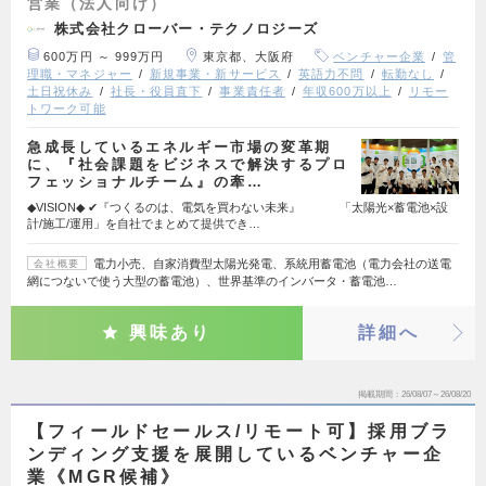
営業（法人向け）
株式会社クローバー・テクノロジーズ
600万円 ～ 999万円
東京都、大阪府
ベンチャー企業
管
理職・マネジャー
新規事業・新サービス
英語力不問
転勤なし
土日祝休み
社長・役員直下
事業責任者
年収600万以上
リモー
トワーク可能
急成長しているエネルギー市場の変革期
に、『社会課題をビジネスで解決するプロ
フェッショナルチーム』の牽…
◆VISION◆ ✔︎『つくるのは、電気を買わない未来』 「太陽光×蓄電池×設
計/施工/運用」を自社でまとめて提供でき…
電力小売、自家消費型太陽光発電、系統用蓄電池（電力会社の送電
会社概要
網につないで使う大型の蓄電池）、世界基準のインバータ・蓄電池…
興味あり
詳細へ
掲載期間
26/08/07～26/08/20
【フィールドセールス/リモート可】採用ブラ
ンディング支援を展開しているベンチャー企
業《MGR候補》