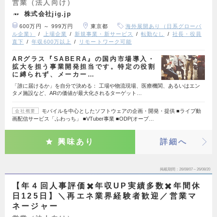
営業（法人向け）
株式会社jig.jp
600万円 ～ 999万円
東京都
海外展開あり（日系グローバ
ル企業）
上場企業
新規事業・新サービス
転勤なし
社長・役員
直下
年収600万以上
リモートワーク可能
ARグラス『SABERA』の国内市場導入・
拡大を担う事業開発担当です。特定の役割
に縛られず、メーカー…
「誰に届けるか」を自分で決める： 工場や物流現場、医療機関、あるいはエン
タメ施設など、ARの価値が最大化されるターゲット…
モバイルを中心としたソフトウェアの企画・開発・提供 ■ライブ動
会社概要
画配信サービス「ふわっち」 ■VTuber事業 ■ODP(オープ…
興味あり
詳細へ
掲載期間
26/08/07～26/08/20
【年４回人事評価✖️年収UP実績多数✖️年間休
日125日】＼再エネ業界経験者歓迎／営業マ
ネージャー