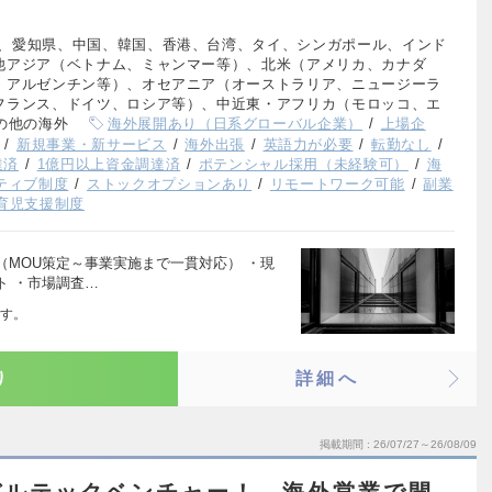
、愛知県、中国、韓国、香港、台湾、タイ、シンガポール、インド
他アジア（ベトナム、ミャンマー等）、北米（アメリカ、カナダ
、アルゼンチン等）、オセアニア（オーストラリア、ニュージーラ
フランス、ドイツ、ロシア等）、中近東・アフリカ（モロッコ、エ
の他の海外
海外展開あり（日系グローバル企業）
上場企
新規事業・新サービス
海外出張
英語力が必要
転勤なし
達済
1億円以上資金調達済
ポテンシャル採用（未経験可）
海
ティブ制度
ストックオプションあり
リモートワーク可能
副業
育児支援制度
MOU策定～事業実施まで一貫対応） ・現
ト ・市場調査…
す。
り
詳細へ
掲載期間
26/07/27～26/08/09
バルテックベンチャー！ 海外営業で開