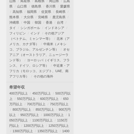
山県
鳥取県
島根県
岡山県
広島
県
山口県
徳島県
香川県
愛媛県
高知県
福岡県
佐賀県
長崎県
熊本県
大分県
宮崎県
鹿児島県
沖縄県
中国
韓国
香港
台湾
タイ
シンガポール
インドネシア
フィリピン
インド
その他アジア
（ベトナム、ミャンマー等）
北米（ア
メリカ、カナダ等）
中南米（メキシ
コ、ブラジル、アルゼンチン等）
オセ
アニア（オーストラリア、ニュージーラ
ンド等）
ヨーロッパ（イギリス、フラ
ンス、ドイツ、ロシア等）
中近東・ア
フリカ（モロッコ、エジプト、UAE、南
アフリカ等）
その他の海外
希望年収
400万円以上
450万円以上
500万円以
上
550万円以上
600万円以上
650
万円以上
700万円以上
750万円以上
800万円以上
850万円以上
900万円
以上
950万円以上
1000万円以上
1
050万円以上
1100万円以上
1150万
円以上
1200万円以上
1250万円以上
1300万円以上
1350万円以上
1400