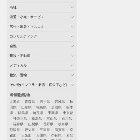
商社
流通・小売・サービス
広告・出版・マスコミ
コンサルティング
金融
建設・不動産
メディカル
物流・運輸
その他(インフラ・教育・官公庁など)
希望勤務地
北海道
青森県
岩手県
宮城県
秋
田県
山形県
福島県
茨城県
栃木
県
群馬県
埼玉県
千葉県
東京都
神奈川県
新潟県
富山県
石川県
福井県
山梨県
長野県
岐阜県
静岡県
愛知県
三重県
滋賀県
京
都府
大阪府
兵庫県
奈良県
和歌