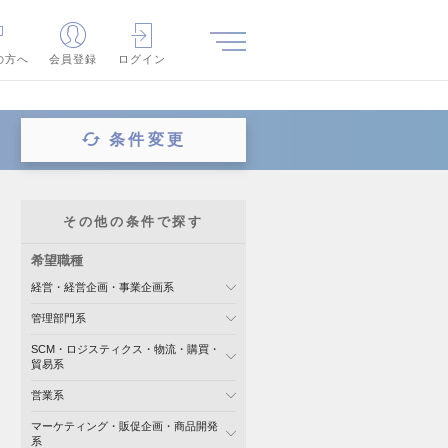
の方へ
会員登録
ログイン
条件変更
その他の条件で探す
希望職種
経営・経営企画・事業企画系
管理部門系
SCM・ロジスティクス・物流・購買・
貿易系
営業系
マーケティング・販促企画・商品開発
系