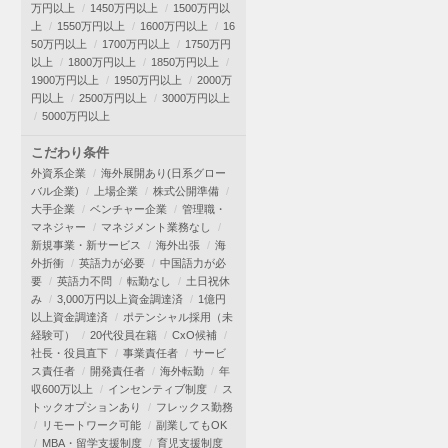
万円以上
1450万円以上
1500万円以
上
1550万円以上
1600万円以上
16
50万円以上
1700万円以上
1750万円
以上
1800万円以上
1850万円以上
1900万円以上
1950万円以上
2000万
円以上
2500万円以上
3000万円以上
5000万円以上
こだわり条件
外資系企業
海外展開あり(日系グロー
バル企業)
上場企業
株式公開準備
大手企業
ベンチャー企業
管理職・
マネジャー
マネジメント業務なし
新規事業・新サービス
海外出張
海
外折衝
英語力が必要
中国語力が必
要
英語力不問
転勤なし
土日祝休
み
3,000万円以上資金調達済
1億円
以上資金調達済
ポテンシャル採用（未
経験可）
20代役員在籍
CxO候補
社長・役員直下
事業責任者
サービ
ス責任者
開発責任者
海外転勤
年
収600万以上
インセンティブ制度
ス
トックオプションあり
フレックス勤務
リモートワーク可能
副業してもOK
MBA・留学支援制度
育児支援制度