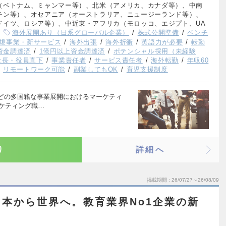
（ベトナム、ミャンマー等）、北米（アメリカ、カナダ等）、中南
チン等）、オセアニア（オーストラリア、ニュージーランド等）、
ドイツ、ロシア等）、中近東・アフリカ（モロッコ、エジプト、UA
海外展開あり（日系グローバル企業）
株式公開準備
ベンチ
規事業・新サービス
海外出張
海外折衝
英語力が必要
転勤
上資金調達済
1億円以上資金調達済
ポテンシャル採用（未経験
社長・役員直下
事業責任者
サービス責任者
海外転勤
年収60
リモートワーク可能
副業してもOK
育児支援制度
どの多国籍な事業展開におけるマーケティ
ーケティング職…
り
詳細へ
掲載期間
26/07/27～26/08/09
本から世界へ。教育業界No1企業の新
