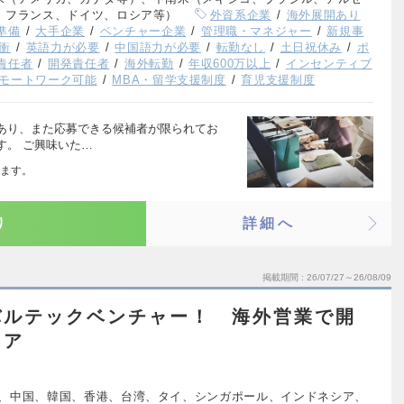
、フランス、ドイツ、ロシア等）
外資系企業
海外展開あり
準備
大手企業
ベンチャー企業
管理職・マネジャー
新規事
衝
英語力が必要
中国語力が必要
転勤なし
土日祝休み
ポ
責任者
開発責任者
海外転勤
年収600万以上
インセンティブ
モートワーク可能
MBA・留学支援制度
育児支援制度
あり、また応募できる候補者が限られてお
す。 ご興味いた…
ます。
り
詳細へ
掲載期間
26/07/27～26/08/09
バルテックベンチャー！ 海外営業で開
リア
、中国、韓国、香港、台湾、タイ、シンガポール、インドネシア、