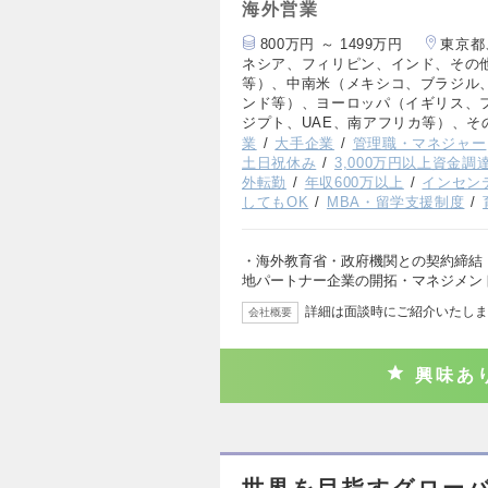
海外営業
800万円 ～ 1499万円
東京都
ネシア、フィリピン、インド、その
等）、中南米（メキシコ、ブラジル
ンド等）、ヨーロッパ（イギリス、
ジプト、UAE、南アフリカ等）、そ
業
大手企業
管理職・マネジャー
土日祝休み
3,000万円以上資金調
外転勤
年収600万以上
インセン
してもOK
MBA・留学支援制度
・海外教育省・政府機関との契約締結（
地パートナー企業の開拓・マネジメン
詳細は面談時にご紹介いたしま
会社概要
興味あ
世界を目指すグロー