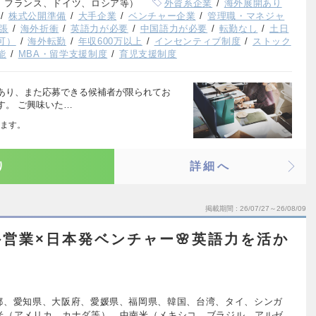
、フランス、ドイツ、ロシア等）
外資系企業
海外展開あり
株式公開準備
大手企業
ベンチャー企業
管理職・マネジャ
張
海外折衝
英語力が必要
中国語力が必要
転勤なし
土日
可）
海外転勤
年収600万以上
インセンティブ制度
ストック
能
MBA・留学支援制度
育児支援制度
あり、また応募できる候補者が限られてお
す。 ご興味いた…
ます。
り
詳細へ
掲載期間
26/07/27～26/08/09
営業×日本発ベンチャー🌸英語力を活か
都、愛知県、大阪府、愛媛県、福岡県、韓国、台湾、タイ、シンガ
米（アメリカ、カナダ等）、中南米（メキシコ、ブラジル、アルゼ