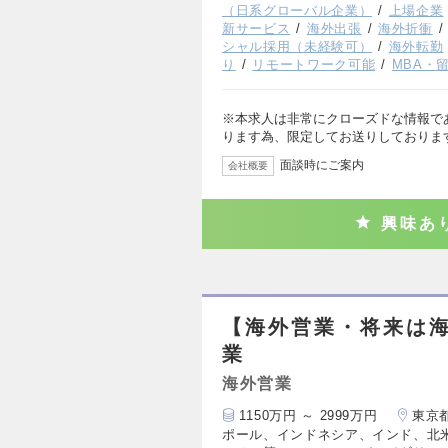
（日系グローバル企業）
上場企業
新サービス
海外出張
海外折衝
シャル採用（未経験可）
海外転勤
り
リモートワーク可能
MBA・
※本求人は非常にクローズドな情報で
ります為、限定してお送りしておりま
面談時にご案内
会社概要
興味あ
【海外営業・将来は
業
海外営業
1150万円 ～ 2999万円
東京
ポール、インドネシア、インド、北