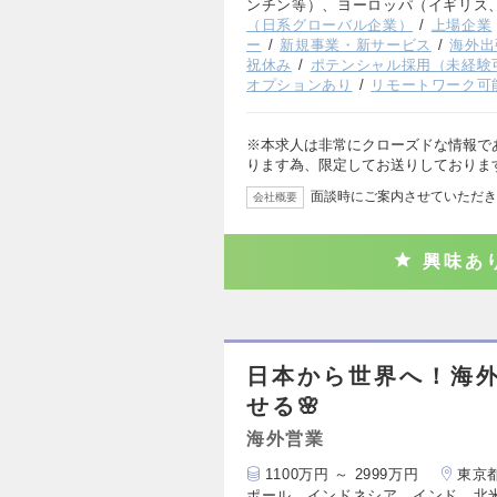
ンチン等）、ヨーロッパ（イギリス
（日系グローバル企業）
上場企業
ー
新規事業・新サービス
海外出
祝休み
ポテンシャル採用（未経験
オプションあり
リモートワーク可
※本求人は非常にクローズドな情報で
ります為、限定してお送りしておりま
面談時にご案内させていただき
会社概要
興味あ
日本から世界へ！海外
せる🌸
海外営業
1100万円 ～ 2999万円
東京
ポール、インドネシア、インド、北