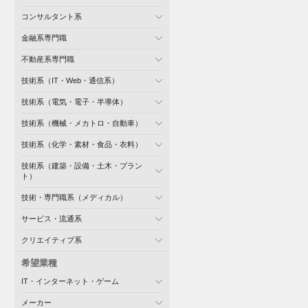
コンサルタント系
金融系専門職
不動産系専門職
技術系（IT・Web・通信系）
技術系（電気・電子・半導体）
技術系（機械・メカトロ・自動車）
技術系（化学・素材・食品・衣料）
技術系（建築・設備・土木・プラン
ト）
技術・専門職系（メディカル）
サービス・流通系
クリエイティブ系
希望業種
IT・インターネット・ゲーム
メーカー