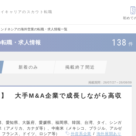
ハイキャリアのスカウト転職
初めて
インドネシアの海外営業の転職・求人情報一覧
138
の転職・求人情報
件
新着のみ
掲載終了間近
掲載期間
26/07/27～26/08/09
💰】 大手M&A企業で成長しながら高収
都、愛知県、大阪府、愛媛県、福岡県、韓国、台湾、タイ、シンガ
米（アメリカ、カナダ等）、中南米（メキシコ、ブラジル、アルゼ
、フランス、ドイツ、ロシア等）
外資系企業
海外展開あり