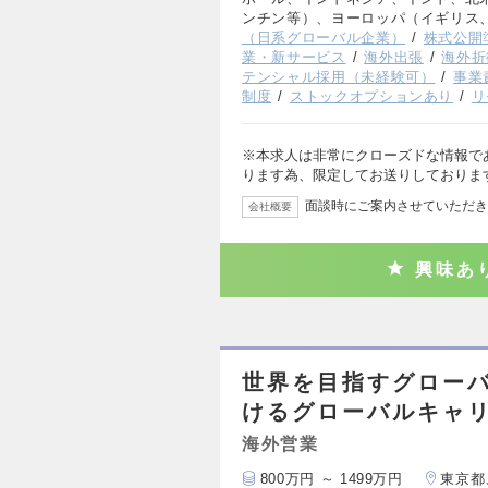
ンチン等）、ヨーロッパ（イギリス
（日系グローバル企業）
株式公開
業・新サービス
海外出張
海外折
テンシャル採用（未経験可）
事業
制度
ストックオプションあり
リ
※本求人は非常にクローズドな情報で
ります為、限定してお送りしておりま
面談時にご案内させていただき
会社概要
興味あ
世界を目指すグロー
けるグローバルキャ
海外営業
800万円 ～ 1499万円
東京都