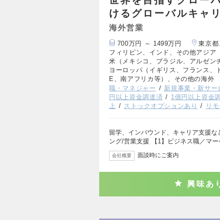
けるグローバルキャ
海外営業
700万円 ～ 1499万円
東京都
フィリピン、インド、その他アジア
米（メキシコ、ブラジル、アルゼン
ヨーロッパ（イギリス、フランス、
E、南アフリカ等）、その他の海外
職・マネジャー
新規事業・新サー
円以上資金調達済
1億円以上資金
上
ストックオプションあり
リモ
留学、インバウンド、キャリア支援な
ング/営業支援 【1】ビジネス職／マ
面談時にご案内
会社概要
興味あ