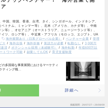
リア
、中国、韓国、香港、台湾、タイ、シンガポール、インドネシア、
（ベトナム、ミャンマー等）、北米（アメリカ、カナダ等）、中南
チン等）、オセアニア（オーストラリア、ニュージーランド等）、
ドイツ、ロシア等）、中近東・アフリカ（モロッコ、エジプト、UA
海外展開あり（日系グローバル企業）
ベンチャー企業
管理
ビス
海外出張
海外折衝
英語力が必要
転勤なし
3,000万
調達済
ポテンシャル採用（未経験可）
海外転勤
年収600万以
ートワーク可能
副業してもOK
育児支援制度
どの多国籍な事業展開におけるマーケティ
ーケティング職…
り
詳細へ
掲載期間
26/07/27～26/08/09