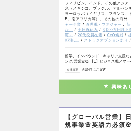
フィリピン、インド、その他アジア
米（メキシコ、ブラジル、アルゼン
ヨーロッパ（イギリス、フランス、
E、南アフリカ等）、その他の海外
ャー企業
管理職・マネジャー
新
なし
土日祝休み
3,000万円以
可）
20代役員在籍
CxO候補
0万以上
ストックオプションあり
留学、インバウンド、キャリア支援な
ング/営業支援 【1】ビジネス職／マ
面談時にご案内
会社概要
興味あ
【グローバル営業】日
規事業🌸英語力必須