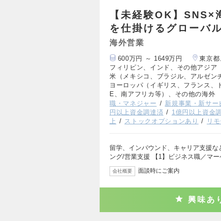
【未経験OK】SNS
を仕掛けるグローバ
海外営業
600万円 ～ 1649万円
東京都
フィリピン、インド、その他アジア
米（メキシコ、ブラジル、アルゼン
ヨーロッパ（イギリス、フランス、
E、南アフリカ等）、その他の海外
職・マネジャー
新規事業・新サー
円以上資金調達済
1億円以上資金
上
ストックオプションあり
リモ
留学、インバウンド、キャリア支援な
ング/営業支援 【1】ビジネス職／マ
面談時にご案内
会社概要
興味あ