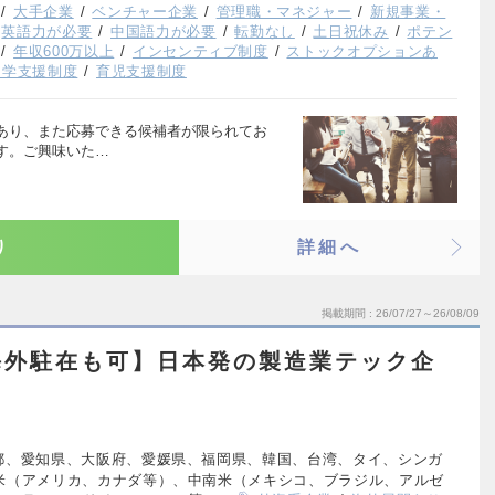
大手企業
ベンチャー企業
管理職・マネジャー
新規事業・
英語力が必要
中国語力が必要
転勤なし
土日祝休み
ポテン
年収600万以上
インセンティブ制度
ストックオプションあ
留学支援制度
育児支援制度
あり、また応募できる候補者が限られてお
す。ご興味いた…
り
詳細へ
掲載期間
26/07/27～26/08/09
海外駐在も可】日本発の製造業テック企
都、愛知県、大阪府、愛媛県、福岡県、韓国、台湾、タイ、シンガ
米（アメリカ、カナダ等）、中南米（メキシコ、ブラジル、アルゼ