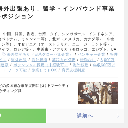
×海外出張あり。留学・インバウンド事業
ルポジション
、中国、韓国、香港、台湾、タイ、シンガポール、インドネシア、
（ベトナム、ミャンマー等）、北米（アメリカ、カナダ等）、中南
チン等）、オセアニア（オーストラリア、ニュージーランド等）、
ドイツ、ロシア等）、中近東・アフリカ（モロッコ、エジプト、UA
海外展開あり（日系グローバル企業）
ベンチャー企業
管理
ビス
海外出張
海外折衝
英語力が必要
転勤なし
3,000万
調達済
ポテンシャル採用（未経験可）
海外転勤
年収600万以
ートワーク可能
副業してもOK
育児支援制度
どの多国籍な事業展開におけるマーケティ
ーケティング職…
り
詳細へ