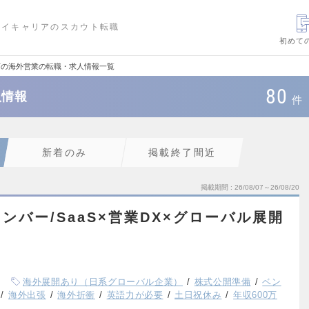
ハイキャリアのスカウト転職
初めて
ITの海外営業の転職・求人情報一覧
80
人情報
件
新着のみ
掲載終了間近
掲載期間
26/08/07～26/08/20
ンバー/SaaS×営業DX×グローバル展開
海外展開あり（日系グローバル企業）
株式公開準備
ベン
海外出張
海外折衝
英語力が必要
土日祝休み
年収600万