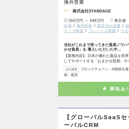
海外営業
株式会社STANDAGE
550万円 ～ 849万円
東京都
出張
海外折衝
英語力が必要
ティブ制度
フレックス勤務
リモ
当社がこれまで培ってきた貿易ノウハ
かせ貿易」を 導入いただいた中…
【業務内容】 日本の優れた製品を世
してサポートする「おまかせ貿易」サ
ブロックチェーン・AI技術を
会社概要
発・提供
興味あ
【グローバルSaaS
ーバルCRM