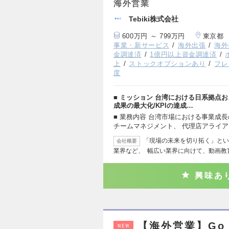
海外営業
Tebiki株式会社
600万円 ～ 799万円
東京都
事業・新サービス
海外出張
海外
金調達済
1億円以上資金調達済
上
ストックオプションあり
フレ
度
■ ミッション 台湾における日系拠点
成果の最大化/KPIの達成…
■ 業務内容 台湾市場における事業成
チームマネジメント、 代理店アライ
「現場の未来を切り拓く」とい
会社概要
業界など、 幅広い業界に向けて、動画教
興味あ
【海外営業】Go
NEW