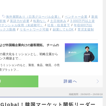
海外展開あり（日系グローバル企業）
ベンチャー企業
新規
折衝
英語力が必要
転勤なし
土日祝休み
3,000万円以上資
ポテンシャル採用（未経験可）
社長・役員直下
年収600万以
ックス勤務
リモートワーク可能
副業してもOK
育児支援制
および外国籍企業向けの顧客開拓。 チームの
長の最大化をミッションとし、戦略立案から
アンス構築まで…
うミッションのもと、製造、食品、物流、小売
育プラットフ…
り
詳細へ
掲載期間
26/08/05～26/08/18
 Global！韓国マーケット開拓リーダー