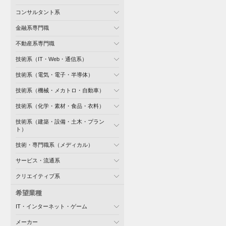
コンサルタント系
金融系専門職
不動産系専門職
技術系（IT・Web・通信系）
技術系（電気・電子・半導体）
技術系（機械・メカトロ・自動車）
技術系（化学・素材・食品・衣料）
技術系（建築・設備・土木・プラン
ト）
技術・専門職系（メディカル）
サービス・流通系
クリエイティブ系
希望業種
IT・インターネット・ゲーム
メーカー