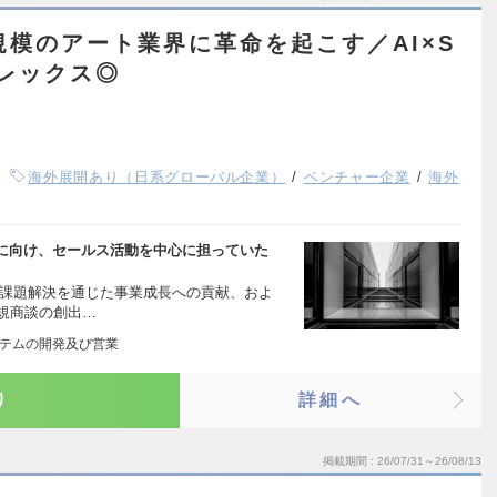
規模のアート業界に革命を起こす／AI×S
フレックス◎
海外展開あり（日系グローバル企業）
ベンチャー企業
海外
に向け、セールス活動を中心に担っていた
の課題解決を通じた事業成長への貢献、およ
新規商談の創出…
ステムの開発及び営業
り
詳細へ
掲載期間
26/07/31～26/08/13