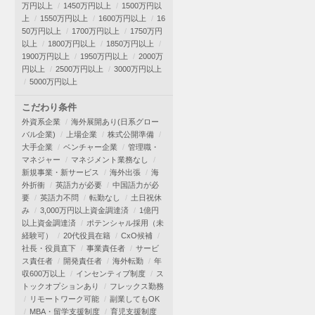
万円以上
1450万円以上
1500万円以
上
1550万円以上
1600万円以上
16
50万円以上
1700万円以上
1750万円
以上
1800万円以上
1850万円以上
1900万円以上
1950万円以上
2000万
円以上
2500万円以上
3000万円以上
5000万円以上
こだわり条件
外資系企業
海外展開あり(日系グロー
バル企業)
上場企業
株式公開準備
大手企業
ベンチャー企業
管理職・
マネジャー
マネジメント業務なし
新規事業・新サービス
海外出張
海
外折衝
英語力が必要
中国語力が必
要
英語力不問
転勤なし
土日祝休
み
3,000万円以上資金調達済
1億円
以上資金調達済
ポテンシャル採用（未
経験可）
20代役員在籍
CxO候補
社長・役員直下
事業責任者
サービ
ス責任者
開発責任者
海外転勤
年
収600万以上
インセンティブ制度
ス
トックオプションあり
フレックス勤務
リモートワーク可能
副業してもOK
MBA・留学支援制度
育児支援制度