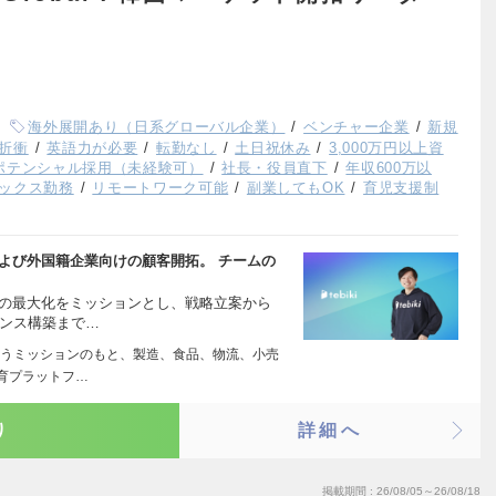
海外展開あり（日系グローバル企業）
ベンチャー企業
新規
折衝
英語力が必要
転勤なし
土日祝休み
3,000万円以上資
ポテンシャル採用（未経験可）
社長・役員直下
年収600万以
ックス勤務
リモートワーク可能
副業してもOK
育児支援制
および外国籍企業向けの顧客開拓。 チームの
長の最大化をミッションとし、戦略立案から
アンス構築まで…
うミッションのもと、製造、食品、物流、小売
育プラットフ…
り
詳細へ
掲載期間
26/08/05～26/08/18