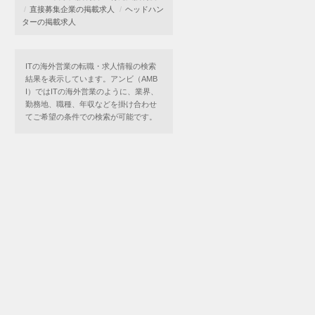
直接募集企業の掲載求人
ヘッドハン
ターの掲載求人
ITの海外営業の転職・求人情報の検索
結果を表示しています。アンビ（AMB
I）ではITの海外営業のように、業界、
勤務地、職種、年収などを掛け合わせ
てご希望の条件での検索が可能です。