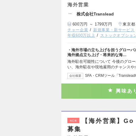
海外営業
株式会社Translead
600万円 ～ 1799万円
東京都
チャー企業
新規事業・新サービス
年収600万以上
ストックオプショ
・海外市場の立ち上げを担うグローバ
海外拠点立ち上げ・将来的な海…
海外駐在可能性について 今後のグロ
い、海外駐在や現地雇用のチャンスや
SFA・CRMツール「Transle
会社概要
興味あ
【海外営業】Go
NEW
募集