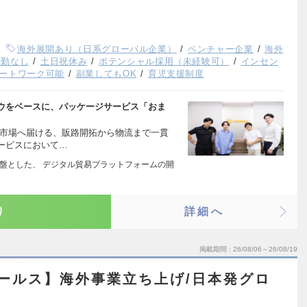
海外展開あり（日系グローバル企業）
ベンチャー企業
海外
転勤なし
土日祝休み
ポテンシャル採用（未経験可）
インセン
ートワーク可能
副業してもOK
育児支援制度
ウをベースに、パッケージサービス「おま
界市場へ届ける、販路開拓から物流まで一貫
ービスにおいて…
基盤とした、 デジタル貿易プラットフォームの開
り
詳細へ
掲載期間
26/08/06～26/08/19
セールス】海外事業立ち上げ/日本発グロ