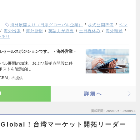
海外展開あり（日系グローバル企業）
株式公開準備
ベン
海外出張
海外折衝
英語力が必要
土日祝休み
海外転勤
ンあり
ルセールスポジションです。 ・海外営業・
ーバル展開の加速、および新拠点開設に伴
ポストを能動的に…
adCRM」の提供
り
詳細へ
掲載期間
26/08/05～26/08/18
 Global！台湾マーケット開拓リーダー