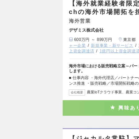
【海外就業経験者限定
chの海外市場開拓を
海外営業
デザミス株式会社
600万円 ～ 899万円
東京都
ャー企業
新規事業・新サービス
上資金調達済
1億円以上資金調達
海外市場における販売戦略立案～パー
します。
■ 仕事内容 ・海外代理店／パートナ
ンス推進 ・販売戦略／市場開拓戦略の
農業IoTクラウド事業、農業
会社概要
興味あ
【ジャカルタ常駐】