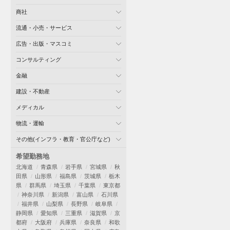
商社
流通・小売・サービス
広告・出版・マスコミ
コンサルティング
金融
建設・不動産
メディカル
物流・運輸
その他(インフラ・教育・官公庁など)
希望勤務地
北海道
青森県
岩手県
宮城県
秋
田県
山形県
福島県
茨城県
栃木
県
群馬県
埼玉県
千葉県
東京都
神奈川県
新潟県
富山県
石川県
福井県
山梨県
長野県
岐阜県
静岡県
愛知県
三重県
滋賀県
京
都府
大阪府
兵庫県
奈良県
和歌