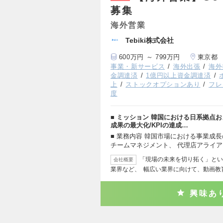
募集
海外営業
Tebiki株式会社
600万円 ～ 799万円
東京都
事業・新サービス
海外出張
海外
金調達済
1億円以上資金調達済
上
ストックオプションあり
フレ
度
■ ミッション 韓国における日系拠点
成果の最大化/KPIの達成…
■ 業務内容 韓国市場における事業成
チームマネジメント、 代理店アライ
「現場の未来を切り拓く」とい
会社概要
業界など、 幅広い業界に向けて、動画教
興味あ