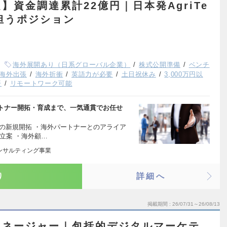
】資金調達累計22億円｜日本発AgriTe
担うポジション
海外展開あり（日系グローバル企業）
株式公開準備
ベンチ
海外出張
海外折衝
英語力が必要
土日祝休み
3,000万円以
済
リモートワーク可能
トナー開拓・育成まで、一気通貫でお任せ
ーの新規開拓 ・海外パートナーとのアライア
立案 ・海外顧…
コンサルティング事業
り
詳細へ
掲載期間
26/07/31～26/08/13
マネージャー｜包括的デジタルマーケテ