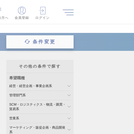
の方へ
会員登録
ログイン
条件変更
その他の条件で探す
希望職種
経営・経営企画・事業企画系
管理部門系
SCM・ロジスティクス・物流・購買・
貿易系
営業系
マーケティング・販促企画・商品開発
系