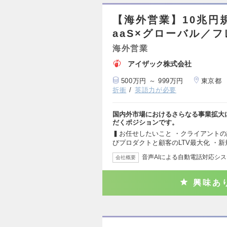
【海外営業】10兆円
aaS×グローバル／
海外営業
アイザック株式会社
500万円 ～ 999万円
東京都
折衝
英語力が必要
国内外市場におけるさらなる事業拡大
だくポジションです。
▍お任せしたいこと ・クライアント
びプロダクトと顧客のLTV最大化 ・
音声AIによる自動電話対応シ
会社概要
興味あ