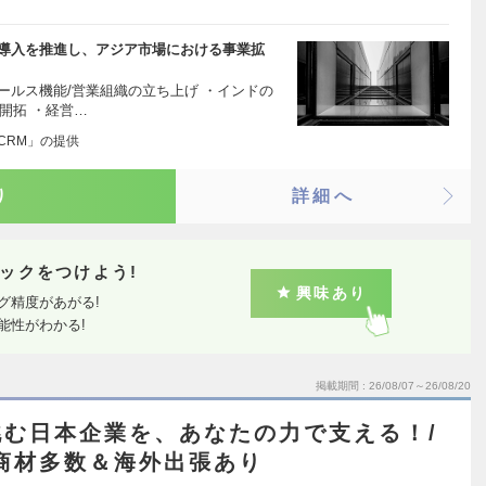
RM」導入を推進し、アジア市場における事業拡
セールス機能/営業組織の立ち上げ ・インドの
開拓 ・経営…
adCRM」の提供
り
詳細へ
ックをつけよう!
興味あり
グ精度があがる!
能性がわかる!
掲載期間
26/08/07～26/08/20
む日本企業を、あなたの力で支える！/
商材多数＆海外出張あり