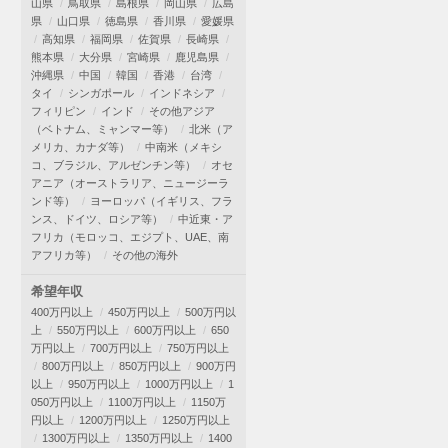
山県
鳥取県
島根県
岡山県
広島
県
山口県
徳島県
香川県
愛媛県
高知県
福岡県
佐賀県
長崎県
熊本県
大分県
宮崎県
鹿児島県
沖縄県
中国
韓国
香港
台湾
タイ
シンガポール
インドネシア
フィリピン
インド
その他アジア
（ベトナム、ミャンマー等）
北米（ア
メリカ、カナダ等）
中南米（メキシ
コ、ブラジル、アルゼンチン等）
オセ
アニア（オーストラリア、ニュージーラ
ンド等）
ヨーロッパ（イギリス、フラ
ンス、ドイツ、ロシア等）
中近東・ア
フリカ（モロッコ、エジプト、UAE、南
アフリカ等）
その他の海外
希望年収
400万円以上
450万円以上
500万円以
上
550万円以上
600万円以上
650
万円以上
700万円以上
750万円以上
800万円以上
850万円以上
900万円
以上
950万円以上
1000万円以上
1
050万円以上
1100万円以上
1150万
円以上
1200万円以上
1250万円以上
1300万円以上
1350万円以上
1400