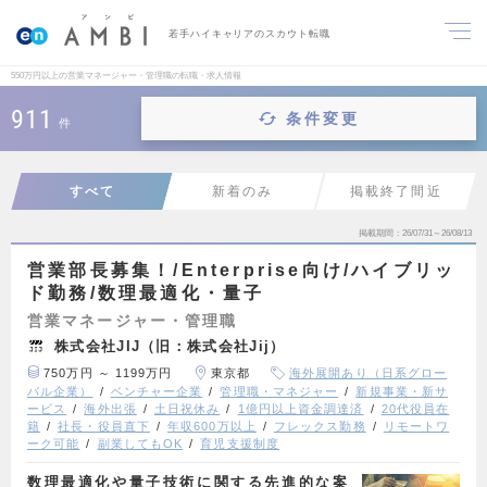
若手ハイキャリアのスカウト転職
550万円以上の営業マネージャー・管理職の転職・求人情報
911
条件変更
件
すべて
新着のみ
掲載終了間近
掲載期間
26/07/31～26/08/13
営業部長募集！/Enterprise向け/ハイブリッ
ド勤務/数理最適化・量子
営業マネージャー・管理職
株式会社JIJ（旧：株式会社Jij）
750万円 ～ 1199万円
東京都
海外展開あり（日系グロー
バル企業）
ベンチャー企業
管理職・マネジャー
新規事業・新サ
ービス
海外出張
土日祝休み
1億円以上資金調達済
20代役員在
籍
社長・役員直下
年収600万以上
フレックス勤務
リモートワ
ーク可能
副業してもOK
育児支援制度
数理最適化や量子技術に関する先進的な案