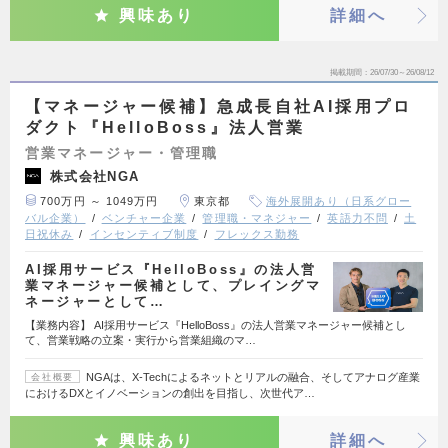
興味あり
詳細へ
掲載期間
26/07/30～26/08/12
【マネージャー候補】急成長自社AI採用プロ
ダクト『HelloBoss』法人営業
営業マネージャー・管理職
株式会社NGA
700万円 ～ 1049万円
東京都
海外展開あり（日系グロー
バル企業）
ベンチャー企業
管理職・マネジャー
英語力不問
土
日祝休み
インセンティブ制度
フレックス勤務
AI採用サービス『HelloBoss』の法人営
業マネージャー候補として、プレイングマ
ネージャーとして…
【業務内容】 AI採用サービス『HelloBoss』の法人営業マネージャー候補とし
て、営業戦略の立案・実行から営業組織のマ…
NGAは、X-Techによるネットとリアルの融合、そしてアナログ産業
会社概要
におけるDXとイノベーションの創出を目指し、次世代ア…
興味あり
詳細へ