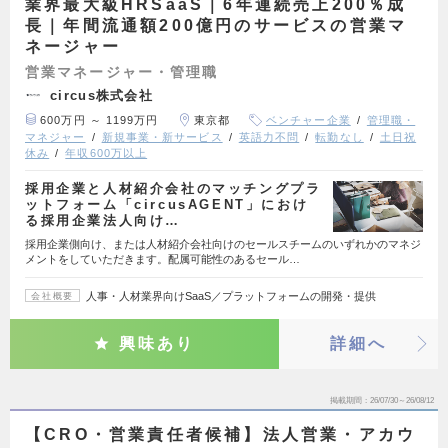
業界最大級HRSaaS｜6年連続売上200％成
長｜年間流通額200億円のサービスの営業マ
ネージャー
営業マネージャー・管理職
circus株式会社
600万円 ～ 1199万円
東京都
ベンチャー企業
管理職・
マネジャー
新規事業・新サービス
英語力不問
転勤なし
土日祝
休み
年収600万以上
採用企業と人材紹介会社のマッチングプラ
ットフォーム「circusAGENT」におけ
る採用企業法人向け…
採用企業側向け、または人材紹介会社向けのセールスチームのいずれかのマネジ
メントをしていただきます。配属可能性のあるセール…
人事・人材業界向けSaaS／プラットフォームの開発・提供
会社概要
興味あり
詳細へ
掲載期間
26/07/30～26/08/12
【CRO・営業責任者候補】法人営業・アカウ