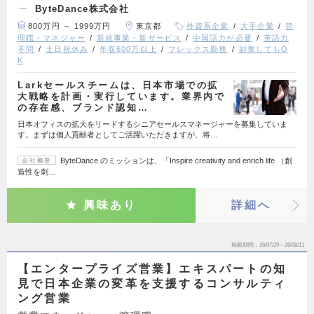
ByteDance株式会社
800万円 ～ 1999万円
東京都
外資系企業
大手企業
管
理職・マネジャー
新規事業・新サービス
中国語力が必要
英語力
不問
土日祝休み
年収600万以上
フレックス勤務
副業してもO
K
Larkセールスチームは、日本市場での拡
大戦略を計画・実行しています。業界内で
の存在感、ブランド認知…
日本オフィスの拡大をリードするシニアセールスマネージャーを募集していま
す。まずは個人貢献者としてご活躍いただきますが、将…
ByteDance のミッションは、「Inspire creativity and enrich life （創
会社概要
造性を刺…
興味あり
詳細へ
掲載期間
26/07/29～26/08/11
【エンタープライズ営業】エキスパートの知
見で日本企業の変革を支援するコンサルティ
ング営業