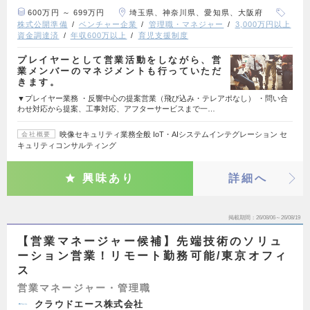
600万円 ～ 699万円
埼玉県、神奈川県、愛知県、大阪府
株式公開準備
ベンチャー企業
管理職・マネジャー
3,000万円以上
資金調達済
年収600万以上
育児支援制度
プレイヤーとして営業活動をしながら、営
業メンバーのマネジメントも行っていただ
きます。
▼プレイヤー業務 ・反響中心の提案営業（飛び込み・テレアポなし） ・問い合
わせ対応から提案、工事対応、アフターサービスまで一…
映像セキュリティ業務全般 IoT・AIシステムインテグレーション セ
会社概要
キュリティコンサルティング
興味あり
詳細へ
掲載期間
26/08/06～26/08/19
【営業マネージャー候補】先端技術のソリュ
ーション営業！リモート勤務可能/東京オフィ
ス
営業マネージャー・管理職
クラウドエース株式会社