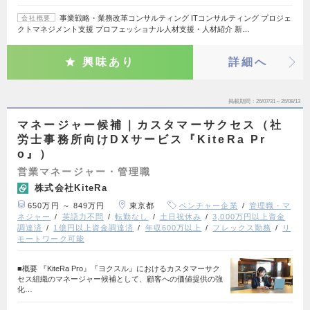
事業戦略・業務改革コンサルティング ITコンサルティング プロジェ
会社概要
クトマネジメント支援 プロフェッショナル人材支援・人材紹介 新…
興味あり
詳細へ
掲載期間
26/07/31～26/08/13
マネージャー候補｜カスタマーサクセス（社
労士事務所向けDXサービス『KiteRa Pr
o』）
営業マネージャー・管理職
株式会社KiteRa
650万円 ～ 849万円
東京都
ベンチャー企業
管理職・マ
ネジャー
英語力不問
転勤なし
土日祝休み
3,000万円以上資金
調達済
1億円以上資金調達済
年収600万以上
フレックス勤務
リ
モートワーク可能
■概要 『KiteRa Pro』『ヨクスル』におけるカスタマーサク
セス組織のマネージャー候補として、顧客への価値提供の強
化…