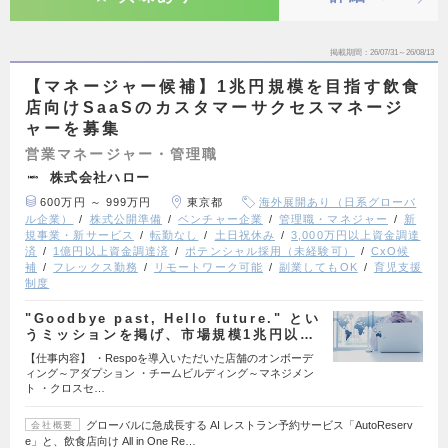
掲載期間
26/07/31～26/08/13
【マネージャー候補】1兆円規模を目指す飲食
店向けSaaSのカスタマーサクセスマネージ
ャーを募集
営業マネージャー・管理職
株式会社ハロー
600万円 ～ 999万円
東京都
海外展開あり（日系グローバ
ル企業）
株式公開準備
ベンチャー企業
管理職・マネジャー
新
規事業・新サービス
転勤なし
土日祝休み
3,000万円以上資金調達
済
1億円以上資金調達済
ポテンシャル採用（未経験可）
CxO候
補
フレックス勤務
リモートワーク可能
副業してもOK
育児支援
制度
"Goodbye past, Hello future." とい
うミッションを掲げ、市場規模1兆円以…
【仕事内容】 ・Respoを導入いただいた店舗のオンボーデ
ィング～アダプション ・チームビルディング～マネジメン
ト ・クロスセ…
グローバルに急成長する AI レストラン予約サービス「AutoReserv
会社概要
e」と、飲食店向け All in One Re…