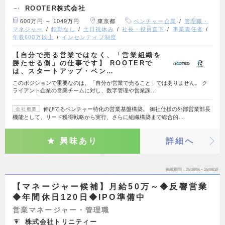
ROOTER株式会社
600万円 ～ 1049万円
東京都
ベンチャー企業
管理職・
マネジャー
転勤なし
土日祝休み
社長・役員直下
事業責任者
年収600万以上
インセンティブ制度
【自分で売る営業ではなく、「営業組織を
勝たせる側」の仕事です】 ROOTERで
は、スタートアップ・ベン…
このポジションで重要なのは、「自分が営業で売ること」ではありません。 ク
ライアント企業の営業チームに対し、数字管理や営業課…
伸びてるベンチャー特化の営業基盤構築。 御社仕様の外部営業部長
会社概要
機能として、リード獲得戦略から実行、さらに組織構築まで総合的…
興味あり
詳細へ
掲載期間
26/08/06～26/08/19
【マネージャー候補】月給50万～◆反響営業
◆年間休日120日◆IPO準備中
営業マネージャー・管理職
株式会社トリニティー