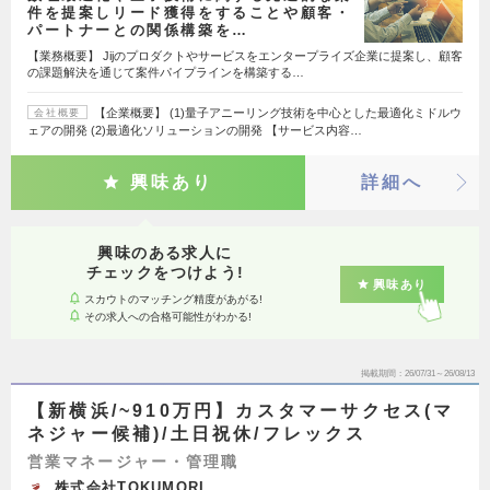
件を提案しリード獲得をすることや顧客・
パートナーとの関係構築を…
【業務概要】 Jijのプロダクトやサービスをエンタープライズ企業に提案し、顧客
の課題解決を通じて案件パイプラインを構築する…
【企業概要】 (1)量子アニーリング技術を中心とした最適化ミドルウ
会社概要
ェアの開発 (2)最適化ソリューションの開発 【サービス内容…
興味あり
詳細へ
興味のある求人に
チェックをつけよう!
興味あり
スカウトのマッチング精度があがる!
その求人への合格可能性がわかる!
掲載期間
26/07/31～26/08/13
【新横浜/~910万円】カスタマーサクセス(マ
ネジャー候補)/土日祝休/フレックス
営業マネージャー・管理職
株式会社TOKUMORI