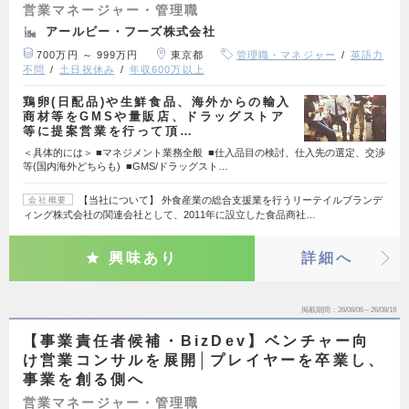
営業マネージャー・管理職
アールビー・フーズ株式会社
700万円 ～ 999万円
東京都
管理職・マネジャー
英語力
不問
土日祝休み
年収600万以上
鶏卵(日配品)や生鮮食品、海外からの輸入
商材等をGMSや量販店、ドラッグストア
等に提案営業を行って頂…
＜具体的には＞ ■マネジメント業務全般 ■仕入品目の検討、仕入先の選定、交渉
等(国内海外どちらも) ■GMS/ドラッグスト…
【当社について】 外食産業の総合支援業を行うリーテイルブランデ
会社概要
ィング株式会社の関連会社として、2011年に設立した食品商社…
興味あり
詳細へ
掲載期間
26/08/06～26/08/19
【事業責任者候補・BizDev】ベンチャー向
け営業コンサルを展開│プレイヤーを卒業し、
事業を創る側へ
営業マネージャー・管理職