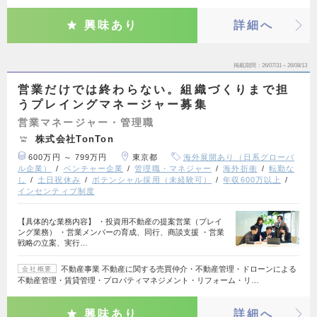
興味あり
詳細へ
掲載期間
26/07/31～26/08/13
営業だけでは終わらない。組織づくりまで担
うプレイングマネージャー募集
営業マネージャー・管理職
株式会社TonTon
600万円 ～ 799万円
東京都
海外展開あり（日系グローバ
ル企業）
ベンチャー企業
管理職・マネジャー
海外折衝
転勤な
し
土日祝休み
ポテンシャル採用（未経験可）
年収600万以上
インセンティブ制度
【具体的な業務内容】 ・投資用不動産の提案営業（プレイ
ング業務） ・営業メンバーの育成、同行、商談支援 ・営業
戦略の立案、実行…
不動産事業 不動産に関する売買仲介・不動産管理・ドローンによる
会社概要
不動産管理・賃貸管理・プロパティマネジメント・リフォーム・リ…
興味あり
詳細へ