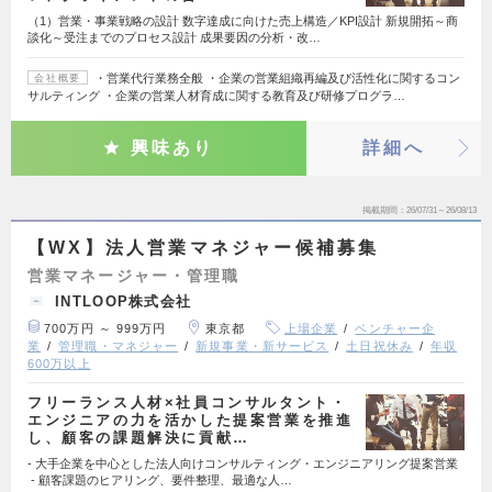
（1）営業・事業戦略の設計 数字達成に向けた売上構造／KPI設計 新規開拓～商
談化～受注までのプロセス設計 成果要因の分析・改…
・営業代行業務全般 ・企業の営業組織再編及び活性化に関するコン
会社概要
サルティング ・企業の営業人材育成に関する教育及び研修プログラ…
興味あり
詳細へ
掲載期間
26/07/31～26/08/13
【WX】法人営業マネジャー候補募集
営業マネージャー・管理職
INTLOOP株式会社
700万円 ～ 999万円
東京都
上場企業
ベンチャー企
業
管理職・マネジャー
新規事業・新サービス
土日祝休み
年収
600万以上
フリーランス人材×社員コンサルタント・
エンジニアの力を活かした提案営業を推進
し、顧客の課題解決に貢献…
- 大手企業を中心とした法人向けコンサルティング・エンジニアリング提案営業
- 顧客課題のヒアリング、要件整理、最適な人…