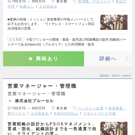
700万円 ～ 999万円
東京都
管理職・マネジャー
英語力
不問
転勤なし
土日祝休み
■業務の特徴・ミッション 新規事業の中核メンバーとして、
以下をお任せします。 ・ワイヤレス・スマートフォン対応
決済端末の営業…
小型プリンターの開発・製造・販売及び関連機器の販売 戦略的パー
会社概要
トナーであるDatecs社（ブルガリア）との共同開発・販売
興味あり
詳細へ
掲載期間
26/07/31～26/08/13
営業マネージャー・管理職
営業マネージャー・管理職
株式会社プルーセル
700万円 ～ 899万円
東京都
ベンチャー企業
新規事業・
新サービス
土日祝休み
年収600万以上
リモートワーク可能
営業戦略の設計からFS/ISマネジメント、
育成・型化、組織設計までを一気通貫で担
い、クライアントの営…