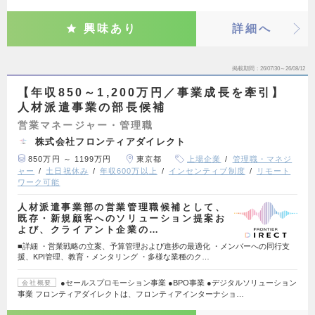
興味あり
詳細へ
掲載期間
26/07/30～26/08/12
【年収850～1,200万円／事業成長を牽引】
人材派遣事業の部長候補
営業マネージャー・管理職
株式会社フロンティアダイレクト
850万円 ～ 1199万円
東京都
上場企業
管理職・マネジ
ャー
土日祝休み
年収600万以上
インセンティブ制度
リモート
ワーク可能
人材派遣事業部の営業管理職候補として、
既存・新規顧客へのソリューション提案お
よび、クライアント企業の…
■詳細 ・営業戦略の立案、予算管理および進捗の最適化 ・メンバーへの同行支
援、KPI管理、教育・メンタリング ・多様な業種のク…
●セールスプロモーション事業 ●BPO事業 ●デジタルソリューション
会社概要
事業 フロンティアダイレクトは、フロンティアインターナショ…