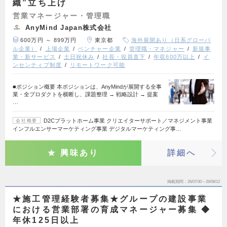
織”立ち上げ
営業マネージャー・管理職
AnyMind Japan株式会社
600万円 ～ 899万円
東京都
海外展開あり（日系グローバ
ル企業）
上場企業
ベンチャー企業
管理職・マネジャー
新規事
業・新サービス
土日祝休み
社長・役員直下
年収600万以上
イ
ンセンティブ制度
リモートワーク可能
■ポジション概要 本ポジションは、AnyMindが展開する全事
業・全プロダクトを横断し、課題整理 → 戦略設計 → 提案
…
D2Cプラットホーム事業 クリエイターサポート／マネジメント事業
会社概要
インフルエンサーマーケティング事業 デジタルマーケティング事…
興味あり
詳細へ
掲載期間
26/07/30～26/08/12
★施工管理経験者募集★グループの建設事業
における営業部署の育成マネージャー募集 ◆
年休125日以上