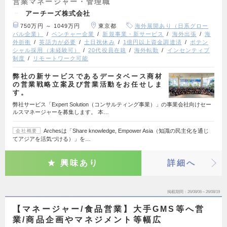
営業マネージャー・管理職
アーチーズ株式会社
750万円 ～ 1049万円
東京都
海外展開あり（日系グロー
バル企業）
ベンチャー企業
新規事業・新サービス
海外出張
海
外折衝
英語力が必要
土日祝休み
1億円以上資金調達済
ポテン
シャル採用（未経験可）
20代役員在籍
海外転勤
インセンティブ
制度
リモートワーク可能
弊社の新サービスであるデータベース商材
の営業戦略立案及び営業活動をお任せしま
す。
弊社サービス「Expert Solution（コンサルティング事業）」の事業会社向けセー
ルスマネージャーを募集します。 本…
Archesは「Share knowledge, Empower Asia（知識の民主化を通じ
会社概要
てアジアを活気づける）」を…
興味あり
詳細へ
掲載期間
26/08/06～26/08/19
【マネージャー/食品営業】大手GMS等へ営
業/商品企画やマネジメント等幅広