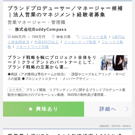
ブランドプロデューサー／マネージャー候補
｜法人営業のマネジメント経験者募集
営業マネージャー・管理職
株式会社BuddyCompass
600万円 ～ 799万円
神奈川県
ベンチャー企業
1億円以
上資金調達済
年収600万以上
インセンティブ制度
フレックス勤
務
リモートワーク可能
ブランド戦略を軸にプロジェクト全体をリ
ード！クライアントのパートナーとして、
ブランド戦略の立案から運…
◆商談（アポ獲得は専任チームが担当） ・課題やニーズをヒアリング ・サービ
スの提案 ◆プロジェクトスタート ・メンバーアサイン ・…
ブランド開発、リブランディングに関するブランドプロデュース業
会社概要
観光や施設向けのプロモーション動画、SNS等の制作及び運用業…
興味あり
詳細へ
掲載期間
26/07/30～26/08/12