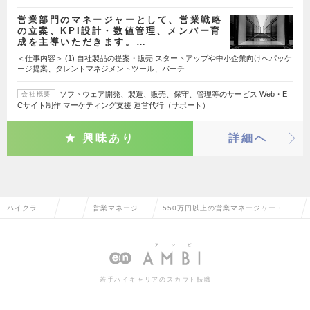
営業部門のマネージャーとして、営業戦略
の立案、KPI設計・数値管理、メンバー育
成を主導いただきます。…
＜仕事内容＞ (1) 自社製品の提案・販売 スタートアップや中小企業向けへパッケ
ージ提案、タレントマネジメントツール、バーチ…
ソフトウェア開発、製造、販売、保守、管理等のサービス Web・E
会社概要
Cサイト制作 マーケティング支援 運営代行（サポート）
興味あり
詳細へ
ハイクラス
営
営業マネージャ
550万円以上の営業マネージャー・管
求人TOP
業
ー・管理職
理職の転職・求人情報一覧
系
若手ハイキャリアのスカウト転職