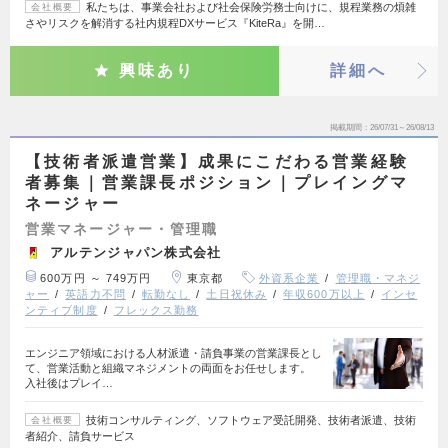
私たちは、事業会社および社会保険労務士向けに、規程業務の煩雑
会社概要
さやリスクを解消する社内規程DXサービス『KiteRa』を開…
興味あり
詳細へ
掲載期間
26/07/31～26/08/13
【技術者派遣営業】成果にこだわる営業経験
者募集｜営業課長ポジション｜プレイングマ
ネージャー
営業マネージャー・管理職
アルテンジャパン株式会社
600万円 ～ 749万円
東京都
外資系企業
管理職・マネジ
ャー
英語力不問
転勤なし
土日祝休み
年収600万以上
インセ
ンティブ制度
フレックス勤務
エンジニア領域における人材派遣・請負事業の営業課長とし
て、営業活動と組織マネジメントの両面をお任せします。
入社後はプレイ…
技術コンサルティング、ソフトウェア受託開発、技術者派遣、技術
会社概要
者紹介、請負サービス