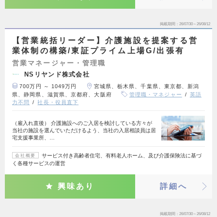
掲載期間
26/07/30～26/08/12
【営業統括リーダー】介護施設を提案する営
業体制の構築/東証プライム上場G/出張有
営業マネージャー・管理職
NSリヤンド株式会社
700万円 ～ 1049万円
宮城県、栃木県、千葉県、東京都、新潟
県、静岡県、滋賀県、京都府、大阪府
管理職・マネジャー
英語
力不問
社長・役員直下
（雇入れ直後） 介護施設へのご入居を検討している方々が
当社の施設を選んでいただけるよう、当社の入居相談員は居
宅支援事業所、…
サービス付き高齢者住宅、有料老人ホーム、及び介護保険法に基づ
会社概要
く各種サービスの運営
興味あり
詳細へ
掲載期間
26/07/30～26/08/12