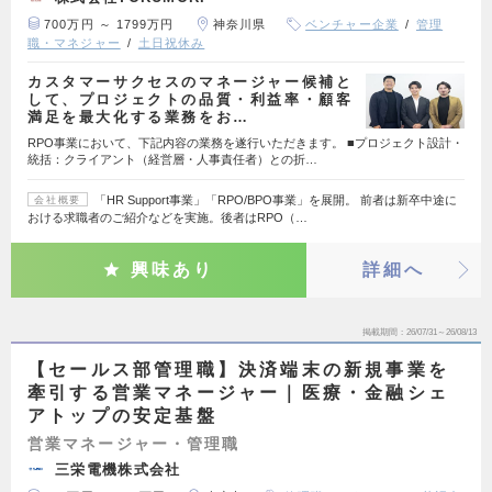
700万円 ～ 1799万円
神奈川県
ベンチャー企業
管理
職・マネジャー
土日祝休み
カスタマーサクセスのマネージャー候補と
して、プロジェクトの品質・利益率・顧客
満足を最大化する業務をお…
RPO事業において、下記内容の業務を遂行いただきます。 ■プロジェクト設計・
統括：クライアント（経営層・人事責任者）との折…
「HR Support事業」「RPO/BPO事業」を展開。 前者は新卒中途に
会社概要
おける求職者のご紹介などを実施。後者はRPO（…
興味あり
詳細へ
掲載期間
26/07/31～26/08/13
【セールス部管理職】決済端末の新規事業を
牽引する営業マネージャー｜医療・金融シェ
アトップの安定基盤
営業マネージャー・管理職
三栄電機株式会社