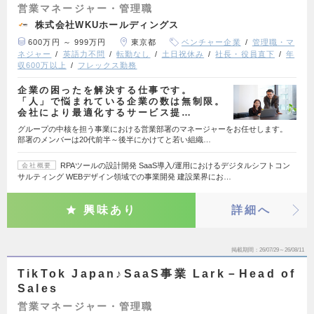
営業マネージャー・管理職
株式会社WKUホールディングス
600万円 ～ 999万円
東京都
ベンチャー企業
管理職・マ
ネジャー
英語力不問
転勤なし
土日祝休み
社長・役員直下
年
収600万以上
フレックス勤務
企業の困ったを解決する仕事です。
「人」で悩まれている企業の数は無制限。
会社により最適化するサービス提…
グループの中核を担う事業における営業部署のマネージャーをお任せします。
部署のメンバーは20代前半～後半にかけてと若い組織…
RPAツールの設計開発 SaaS導入/運用におけるデジタルシフトコン
会社概要
サルティング WEBデザイン領域での事業開発 建設業界にお…
興味あり
詳細へ
掲載期間
26/07/29～26/08/11
TikTok Japan♪SaaS事業 Lark－Head of
Sales
営業マネージャー・管理職