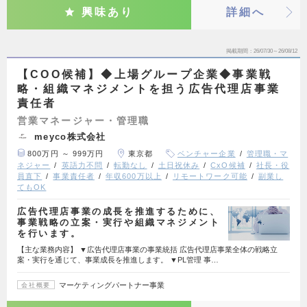
興味あり
詳細へ
掲載期間
26/07/30～26/08/12
【COO候補】◆上場グループ企業◆事業戦
略・組織マネジメントを担う広告代理店事業
責任者
営業マネージャー・管理職
meyco株式会社
800万円 ～ 999万円
東京都
ベンチャー企業
管理職・マ
ネジャー
英語力不問
転勤なし
土日祝休み
CxO候補
社長・役
員直下
事業責任者
年収600万以上
リモートワーク可能
副業し
てもOK
広告代理店事業の成長を推進するために、
事業戦略の立案・実行や組織マネジメント
を行います。
【主な業務内容】 ▼広告代理店事業の事業統括 広告代理店事業全体の戦略立
案・実行を通じて、事業成長を推進します。 ▼PL管理 事…
マーケティングパートナー事業
会社概要