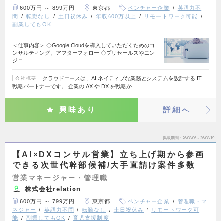
600万円 ～ 899万円
東京都
ベンチャー企業
英語力不
問
転勤なし
土日祝休み
年収600万以上
リモートワーク可能
副業してもOK
＜仕事内容＞ ◇Google Cloudを導入していただくためのコ
ンサルティング、アフターフォロー ◇プリセールスやエン
ジニ…
クラウドエースは、AI ネイティブな業務とシステムを設計する IT
会社概要
戦略パートナーです。 企業の AX や DX を戦略か…
興味あり
詳細へ
掲載期間
26/08/06～26/08/19
【AI×DXコンサル営業】立ち上げ期から参画
できる次世代幹部候補/大手直請け案件多数
営業マネージャー・管理職
株式会社relation
600万円 ～ 799万円
東京都
ベンチャー企業
管理職・マ
ネジャー
英語力不問
転勤なし
土日祝休み
リモートワーク可
能
副業してもOK
育児支援制度