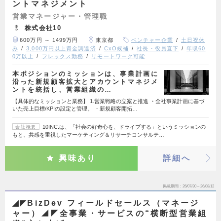
ントマネジメント
営業マネージャー・管理職
株式会社10
600万円 ～ 1499万円
東京都
ベンチャー企業
土日祝休
み
3,000万円以上資金調達済
CxO候補
社長・役員直下
年収60
0万以上
フレックス勤務
リモートワーク可能
本ポジションのミッションは、事業計画に
沿った新規顧客拡大とアカウントマネジメ
ントを統括し、営業組織の…
【具体的なミッションと業務】 1.営業戦略の立案と推進 ・全社事業計画に基づ
いた売上目標/KPIの設定と管理。 ・新規顧客開拓…
10INC.は、「社会の好奇心を、ドライブする」というミッションの
会社概要
もと、共感を重視したマーケティング＆リサーチコンサルテ…
興味あり
詳細へ
掲載期間
26/07/30～26/08/12
◢◤BizDev フィールドセールス（マネージ
ャー）◢◤全事業・サービスの“横断型営業組