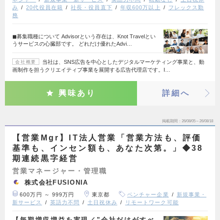
み
20代役員在籍
社長・役員直下
年収600万以上
フレックス勤
務
◼︎募集職種について Advisorという存在は、Knot Travelとい
うサービスの心臓部です。 どれだけ優れたAdvi…
当社は、SNS広告を中心としたデジタルマーケティング事業と、動
会社概要
画制作を担うクリエイティブ事業を展開する広告代理店です。I…
興味あり
詳細へ
掲載期間
26/08/05～26/08/18
【営業Mgr】IT法人営業「営業方法も、評価
基準も、インセン額も、あなた次第。」◆38
期連続黒字経営
営業マネージャー・管理職
株式会社FUSIONIA
600万円 ～ 999万円
東京都
ベンチャー企業
新規事業・
新サービス
英語力不問
土日祝休み
リモートワーク可能
【毎期増収増益を実現／”会社だけがすべ