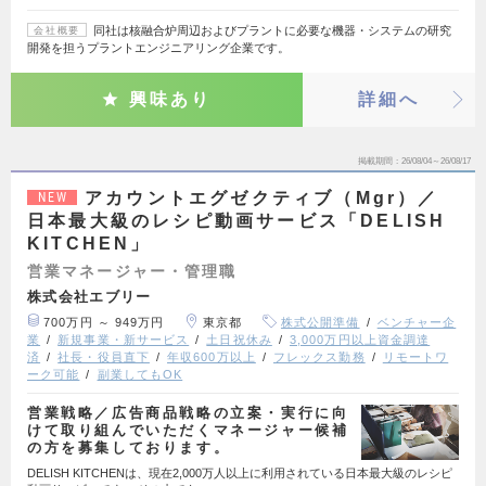
同社は核融合炉周辺およびプラントに必要な機器・システムの研究
会社概要
開発を担うプラントエンジニアリング企業です。
興味あり
詳細へ
掲載期間
26/08/04～26/08/17
アカウントエグゼクティブ（Mgr）／
NEW
日本最大級のレシピ動画サービス「DELISH
KITCHEN」
営業マネージャー・管理職
株式会社エブリー
700万円 ～ 949万円
東京都
株式公開準備
ベンチャー企
業
新規事業・新サービス
土日祝休み
3,000万円以上資金調達
済
社長・役員直下
年収600万以上
フレックス勤務
リモートワ
ーク可能
副業してもOK
営業戦略／広告商品戦略の立案・実行に向
けて取り組んでいただくマネージャー候補
の方を募集しております。
DELISH KITCHENは、現在2,000万人以上に利用されている日本最大級のレシピ