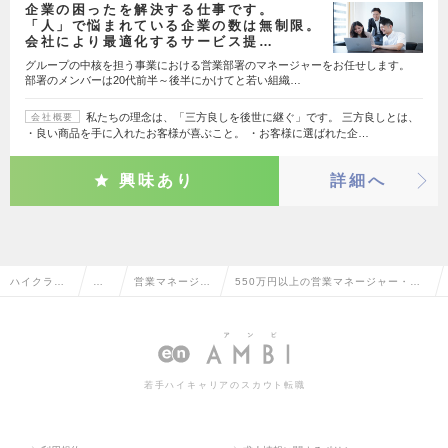
企業の困ったを解決する仕事です。
「人」で悩まれている企業の数は無制限。
会社により最適化するサービス提…
グループの中核を担う事業における営業部署のマネージャーをお任せします。
部署のメンバーは20代前半～後半にかけてと若い組織…
私たちの理念は、「三方良しを後世に継ぐ」です。 三方良しとは、
会社概要
・良い商品を手に入れたお客様が喜ぶこと。 ・お客様に選ばれた企…
興味あり
詳細へ
ハイクラス
営
営業マネージャ
550万円以上の営業マネージャー・管
求人TOP
業
ー・管理職
理職の転職・求人情報一覧
系
若手ハイキャリアのスカウト転職