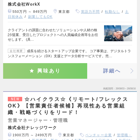
株式会社WorkX
550万円 ～ 849万円
東京都
英語力不問
転勤なし
土
日祝休み
副業してもOK
クライアントの課題に合わせたソリューションや人材の検
討/提案、受注したプロジェクトへの人員編成企画等をお任
せします。 (具…
成長を続けるスタートアップ企業です。 コア事業は、デジタルトラ
会社概要
ンスフォーメーション（DX）支援とデータ分析サービスです。売…
興味あり
詳細へ
掲載期間
26/08/03～26/08/16
☆ハイクラス☆《リモート/フレックス
NEW
OK》【営業責任者候補】再現性ある営業組
織・戦略づくりをリード！
営業マネージャー・管理職
株式会社ナレッジワーク
1900万円 ～ 2499万円
東京都
ベンチャー企業
管理職・