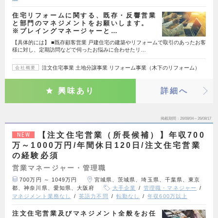
住宅リフォームに関する、既存・反響営業
と部門のマネジメントをお願いします。
※プレイングマネージャーと…
【具体的には】 ■既存顧客営業 戸建住宅の建築やリフォームで取引のあったお客
様に対し、定期訪問などで伺ったお悩みに合わせたリ…
注文住宅事業 土地分譲事業 リフォーム事業（木下のリフォーム）
会社概要
興味あり
詳細へ
掲載期間
26/08/04～26/08/17
【注文住宅営業（所長候補）】年収700
NEW
万～1000万円/年間休日120日/注文住宅営業
の経験必須
営業マネージャー・管理職
700万円 ～ 1049万円
宮城県、茨城県、埼玉県、千葉県、東京
都、神奈川県、愛知県、大阪府
大手企業
管理職・マネジャー
マネジメント業務なし
英語力不問
転勤なし
年収600万以上
注文住宅営業及びマネジメント全般をお任