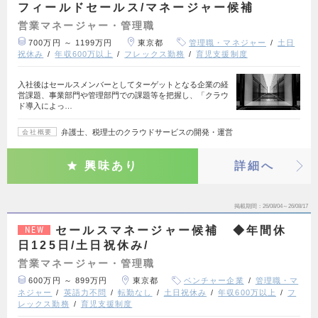
フィールドセールス/マネージャー候補
営業マネージャー・管理職
700万円 ～ 1199万円
東京都
管理職・マネジャー
土日
祝休み
年収600万以上
フレックス勤務
育児支援制度
入社後はセールスメンバーとしてターゲットとなる企業の経
営課題、事業部門や管理部門での課題等を把握し、「クラウ
ド導入によっ…
弁護士、税理士のクラウドサービスの開発・運営
会社概要
興味あり
詳細へ
掲載期間
26/08/04～26/08/17
セールスマネージャー候補 ◆年間休
NEW
日125日/土日祝休み/
営業マネージャー・管理職
600万円 ～ 899万円
東京都
ベンチャー企業
管理職・マ
ネジャー
英語力不問
転勤なし
土日祝休み
年収600万以上
フ
レックス勤務
育児支援制度