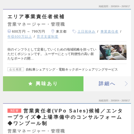
掲載期間
26/08/04～26/08/17
エリア事業責任者候補
営業マネージャー・管理職
600万円 ～ 799万円
東京都
土日祝休み
事業責任者
年収600万以上
育児支援制度
街のインフラとして定着していくための地域戦略を担ってい
ただくポジションです。 ユーザーにとって利便性の高い新
たなポートの開…
自転車シェアリング・電動キックボードシェアリングサービス
会社概要
興味あり
詳細へ
掲載期間
26/08/04～26/08/17
営業責任者(VPo Sales)候補／エンタ
NEW
ープライズ◆上場準備中のコンサルフォーム
◆ワンプール制
営業マネージャー・管理職