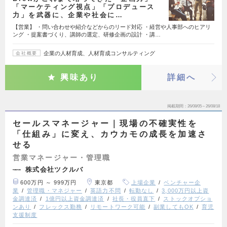
「マーケティング視点」「プロデュース
力」を武器に、企業や社会に…
【営業】 ・問い合わせや紹介などからのリード対応 ・経営や人事部へのヒアリ
ング ・提案書づくり、講師の選定、研修企画の設計 ・講…
企業の人材育成、人材育成コンサルティング
会社概要
興味あり
詳細へ
掲載期間
26/08/05～26/08/18
セールスマネージャー｜現場の不確実性を
「仕組み」に変え、カウカモの成長を加速さ
せる
営業マネージャー・管理職
株式会社ツクルバ
600万円 ～ 999万円
東京都
上場企業
ベンチャー企
業
管理職・マネジャー
英語力不問
転勤なし
3,000万円以上資
金調達済
1億円以上資金調達済
社長・役員直下
ストックオプショ
ンあり
フレックス勤務
リモートワーク可能
副業してもOK
育児
支援制度