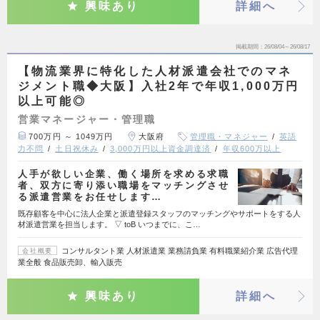
興味あり
詳細へ
掲載期間
26/08/04～26/08/17
【物流業界に特化した人材派遣会社でのマネ
ジメント職◆大阪】入社2年で年収1,000万円
以上可能◎
営業マネージャー・管理職
700万円 ～ 1049万円
大阪府
管理職・マネジャー
英語
力不問
土日祝休み
3,000万円以上資金調達済
年収600万以上
人手が欲しい企業、働く場所を求める求職
者、双方に寄り添い職場をマッチングさせ
る派遣営業をお任せします…
既存顧客を中心に法人企業と派遣登録スタッフのマッチングやサポートをする人
材派遣営業を担当します。 ▽ toB いつまでに、こ…
コンサルタント業 人材派遣業 業務請負業 有料職業紹介業 広告代理
会社概要
業全般 食品販売卸、輸入販売
興味あり
詳細へ