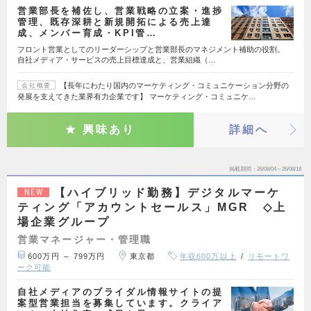
営業部長を補佐し、営業戦略の立案・進捗
管理、既存深耕と新規開拓による売上達
成、メンバー育成・KPI管…
フロント営業としてのリーダーシップと営業部長のマネジメント補助の役割。
自社メディア・サービスの売上目標達成と、営業組織（…
【長年にわたり国内のマーケティング・コミュニケーション分野の
会社概要
発展を支えてきた業界有力企業です】 マーケティング・コミュニケ…
興味あり
詳細へ
掲載期間
26/08/04～26/08/18
【ハイブリッド勤務】デジタルマーケ
NEW
ティング「アカウントセールス」MGR ◇上
場企業グループ
営業マネージャー・管理職
600万円 ～ 799万円
東京都
年収600万以上
リモートワ
ーク可能
自社メディアのブライダル情報サイトの提
案型営業担当を募集しています。クライア