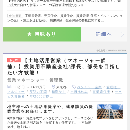
【仕事の内容】 リフォーム部全般業務を統括する課長クラスでの採用です。 売
上拡大に向けた営業メンバーの業務管理や新たなショー…
不動産分譲、売買仲介、賃貸仲介、賃貸管理 住宅・ビル・マンショ
会社概要
ンの設計・施工および販売、 損害保険、生命保険の募集に関する…
興味あり
詳細へ
掲載期間
26/08/04～26/08/17
【土地活用営業（マネージャー候
NEW
補）】投資用不動産会社/課長、部長を目指し
たい方歓迎！
営業マネージャー・管理職
600万円 ～ 1499万円
東京都
ベンチャー企業
管理職・
マネジャー
英語力不問
転勤なし
土日祝休み
事業責任者
サー
ビス責任者
年収600万以上
地主様への土地活用提案や、建築請負の提
案営業をお任せします。
■業務内容： 資産形成プランをヒアリングし、ニーズに応じ
た最適な土地活用方法を「提案する」仕事です。 ・不動産
会社、地主様の…