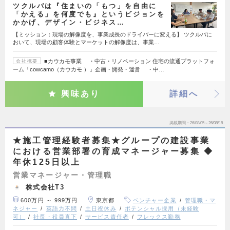
ツクルバは『住まいの「もつ」を自由に
「かえる」を何度でも』というビジョンを
かかげ、デザイン・ビジネス…
【ミッション：現場の解像度を、事業成長のドライバーに変える】 ツクルバに
おいて、現場の顧客体験とマーケットの解像度は、事業…
■カウカモ事業 ・中古・リノベーション 住宅の流通プラットフォ
会社概要
ーム「cowcamo（カウカモ ）」企画・開発・運営 ・中…
興味あり
詳細へ
掲載期間
26/08/05～26/08/18
★施工管理経験者募集★グループの建設事業
における営業部署の育成マネージャー募集 ◆
年休125日以上
営業マネージャー・管理職
株式会社T3
600万円 ～ 999万円
東京都
ベンチャー企業
管理職・マ
ネジャー
英語力不問
土日祝休み
ポテンシャル採用（未経験
可）
社長・役員直下
サービス責任者
フレックス勤務