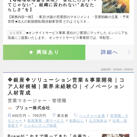
てじゃない”。組織に囚われない”あなた
らしさ”を】
【業務内容一例】 ・東京/大阪の営業部のマネジメント ・営業戦略の立案 ・予実
管理 ■法人の新規開拓/既存顧客管理 どのようなスキ…
■オンサイトサービス事業 貴社のご要望にマッチした エンジニアを
会社概要
迅速にご提案いたします。 オンサイトサービス事業部では、常駐型…
興味あり
詳細へ
掲載期間
26/08/05～26/08/18
🔷銀座🔷ソリューション営業＆事業開発｜コ
ア人材候補｜業界未経験◎｜イノベーション
人材育成
営業マネージャー・管理職
ブリュー株式会社
600万円 ～ 799万円
東京都
ベンチャー企業
管理職・マ
ネジャー
新規事業・新サービス
転勤なし
土日祝休み
社長・役
員直下
インセンティブ制度
Brewがこれまで培ってきた「企画力」