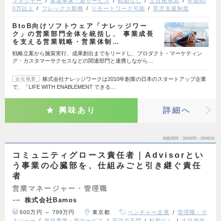
マネジャー
新規事業・新サービス
転勤なし
土日祝休み
年収60
0万以上
フレックス勤務
リモートワーク可能
育児支援制度
BtoB向けソフトウェア「ナレッジワー
ク」の営業部門全体を統括し、 事業成長
を支える営業戦略・営業体制…
戦略立案から施策実行、成果創出までをリードし、プロダクト・マーケティン
グ・カスタマーサクセスなどの関連部門と連携しながら…
株式会社ナレッジワークは2010年創業の日本のスタートアップ企業
会社概要
で、「LIFE WITH ENABLEMENT できる…
興味あり
詳細へ
掲載期間
26/08/05～26/08/18
コミュニティグロース責任者｜Advisorとい
う事業の心臓部を、仕組みごと引き継ぐ責任
者
営業マネージャー・管理職
株式会社Bamos
600万円 ～ 799万円
東京都
ベンチャー企業
管理職・マ
ネジャー
新規事業・新サービス
英語力不問
転勤なし
土日祝休