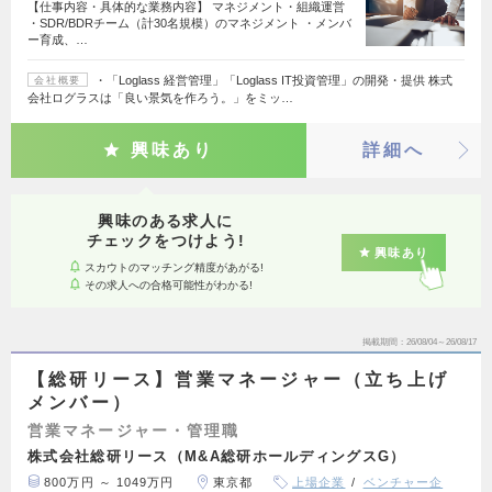
【仕事内容・具体的な業務内容】 マネジメント・組織運営
・SDR/BDRチーム（計30名規模）のマネジメント ・メンバ
ー育成、…
・「Loglass 経営管理」「Loglass IT投資管理」の開発・提供 株式
会社概要
会社ログラスは「良い景気を作ろう。」をミッ…
興味あり
詳細へ
興味のある求人に
チェックをつけよう!
興味あり
スカウトのマッチング精度があがる!
その求人への合格可能性がわかる!
掲載期間
26/08/04～26/08/17
【総研リース】営業マネージャー（立ち上げ
メンバー）
営業マネージャー・管理職
株式会社総研リース（M&A総研ホールディングスG）
800万円 ～ 1049万円
東京都
上場企業
ベンチャー企