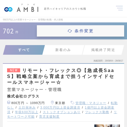
若手ハイキャリアのスカウト転職
550万円以上の営業マネージャー・管理職の転職・求人情報
702
条件変更
件
すべて
新着のみ
掲載終了間近
掲載期間
26/08/04～26/08/17
リモート・フレックス◎【急成長Saa
NEW
S】戦略立案から育成まで担うインサイドセ
ールスマネージャー☆
営業マネージャー・管理職
株式会社ログラス
800万円 ～ 1099万円
東京都
管理職・マネジャー
転勤
なし
土日祝休み
3,000万円以上資金調達済
1億円以上資金調達
済
年収600万以上
ストックオプションあり
フレックス勤務
リ
モートワーク可能
育児支援制度