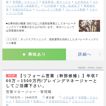
業
管理職・マネジャー
新規事業・新サービス
土日祝休み
ポテ
ンシャル採用（未経験可）
CxO候補
社長・役員直下
事業責任
者
年収600万以上
インセンティブ制度
フレックス勤務
リモー
トワーク可能
■仕事内容の概要 当社ではこの度新規事業としてオペレーテ
ィングリース事業の立ち上げを行います。 本ポジションで
は営業責任者候…
タックスプランニング、資産運用を目的としたオペレーティングリ
会社概要
ース事業
興味あり
詳細へ
掲載期間
26/08/04～26/08/17
【リフォーム営業（幹部候補）】年収7
NEW
00万～1500万円/プレイングマネージャーと
してご活躍下さい。
営業マネージャー・管理職
700万円 ～ 1549万円
東京都
大手企業
管理職・マネジ
ャー
英語力不問
転勤なし
年収600万以上
リモートワーク可
能