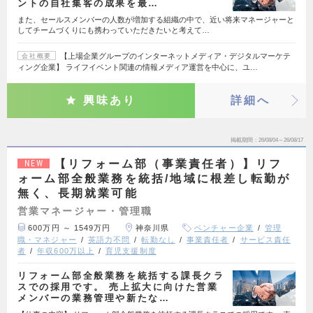
ントの自社集客の成果を最…
また、セールスメンバーの人数が増加する組織の中で、近い将来マネージャーと
してチームづくりにも携わっていただきたいと考えて…
【上場企業グループのインターネットメディア・デジタルマーケテ
会社概要
ィング企業】 ライフイベント関連の情報メディア運営を中心に、ユ…
興味あり
詳細へ
掲載期間
26/08/04～26/08/17
【リフォーム部（事業責任者）】リフ
NEW
ォーム部全般業務を統括/地域に根差し転勤が
無く、長期就業可能
営業マネージャー・管理職
600万円 ～ 1549万円
神奈川県
ベンチャー企業
管理
職・マネジャー
英語力不問
転勤なし
事業責任者
サービス責任
者
年収600万以上
育児支援制度
リフォーム部全般業務を統括する課長クラ
スでの採用です。 売上拡大に向けた営業
メンバーの業務管理や新たな…