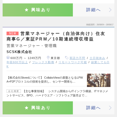
興味あり
詳細へ
掲載期間
26/08/04～26/08/17
営業マネージャー（自治体向け）住友
NEW
商事G／東証PRM／10期連続増収増益
営業マネージャー・管理職
SCSK株式会社
600万円 ～ 1249万円
東京都
英語力不問
土日祝休み
年収600万以上
フレックス勤務
リモートワーク可能
副業してもO
K
【株式会社Skeedについて】 CollaboViewの基盤となるLPW
A+P2Pプロトコルの技術を提供し、センサー開発も…
【主な事業領域】 システム開発からITインフラ構築、ITマネジメ
会社概要
ントサービス、BPO、ハードウエア・ソフトウェア販売まで…
興味あり
詳細へ