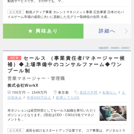
動画サービスです。 その中でも、マ…
動画メディア事業 タレントマネジメント事業 広告事業 日本のモバ
会社概要
イルゲーム市場の成長に大いに貢献した元グリー取締役の吉田 大成…
興味あり
詳細へ
掲載期間
26/08/04～26/08/17
セールス （事業責任者/マネージャー候
NEW
補）◆上場準備中のコンサルファーム◆ワン
プール制
営業マネージャー・管理職
株式会社WorkX
700万円 ～ 1549万円
東京都
英語力不問
転勤なし
土
日祝休み
年収600万以上
副業してもOK
本ポジションは経営幹部としてセールス組織を牽引いただく
ポジションとなります。(現在はCEO・CSOが2名でマネジ
メントを…
成長を続けるスタートアップ企業です。 コア事業は、デジタルトラ
会社概要