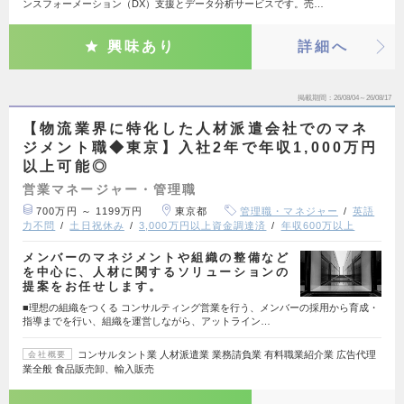
ンスフォーメーション（DX）支援とデータ分析サービスです。売…
興味あり
詳細へ
掲載期間
26/08/04～26/08/17
【物流業界に特化した人材派遣会社でのマネ
ジメント職◆東京】入社2年で年収1,000万円
以上可能◎
営業マネージャー・管理職
700万円 ～ 1199万円
東京都
管理職・マネジャー
英語
力不問
土日祝休み
3,000万円以上資金調達済
年収600万以上
メンバーのマネジメントや組織の整備など
を中心に、人材に関するソリューションの
提案をお任せします。
■理想の組織をつくる コンサルティング営業を行う、メンバーの採用から育成・
指導までを行い、組織を運営しながら、アットライン…
コンサルタント業 人材派遣業 業務請負業 有料職業紹介業 広告代理
会社概要
業全般 食品販売卸、輸入販売