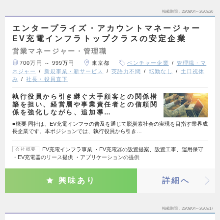
掲載期間
26/08/04～26/08/20
エンタープライズ・アカウントマネージャー
EV充電インフラトップクラスの安定企業
営業マネージャー・管理職
700万円 ～ 999万円
東京都
ベンチャー企業
管理職・マ
ネジャー
新規事業・新サービス
英語力不問
転勤なし
土日祝休
み
社長・役員直下
執行役員から引き継ぐ大手顧客との関係構
築を担い、経営層や事業責任者との信頼関
係を強化しながら、追加導…
■概要 同社は、EV充電インフラの普及を通じて脱炭素社会の実現を目指す業界成
長企業です。本ポジションでは、執行役員から引き…
EV充電インフラ事業 ・EV充電器の設置提案、設置工事、運用保守
会社概要
・EV充電器のリース提供 ・アプリケーションの提供
興味あり
詳細へ
掲載期間
26/08/04～26/08/17