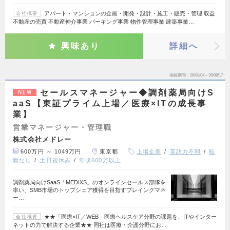
アパート・マンションの企画・開発・設計・施工・販売・管理 収益
会社概要
不動産の売買 不動産仲介事業 パーキング事業 物件管理事業 建築事業…
興味あり
詳細へ
掲載期間
26/08/04～26/08/17
セールスマネージャー◆調剤薬局向けS
NEW
aaS【東証プライム上場／医療×ITの成長事
業】
営業マネージャー・管理職
株式会社メドレー
600万円 ～ 1049万円
東京都
上場企業
英語力不問
転
勤なし
土日祝休み
年収600万以上
調剤薬局向けSaaS「MEDIXS」のオンラインセールス部隊を
率い、SMB市場のトップシェア獲得を目指すプレイングマネ
ー…
★★「医療×IT／WEB」医療ヘルスケア分野の課題を、ITやインター
会社概要
ネットの力で解決する企業★★ 同社は医療・介護分野にお…