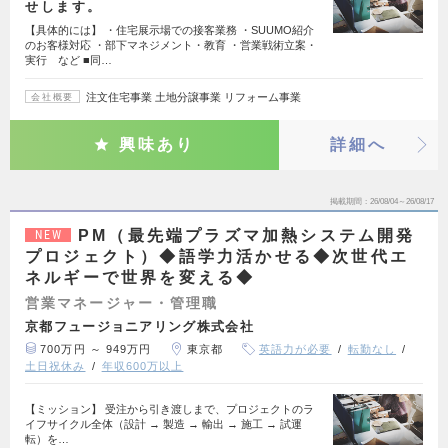
せします。
【具体的には】 ・住宅展示場での接客業務 ・SUUMO紹介
のお客様対応 ・部下マネジメント・教育 ・営業戦術立案・
実行 など ■同…
注文住宅事業 土地分譲事業 リフォーム事業
会社概要
興味あり
詳細へ
掲載期間
26/08/04～26/08/17
PM（最先端プラズマ加熱システム開発
NEW
プロジェクト）◆語学力活かせる◆次世代エ
ネルギーで世界を変える◆
営業マネージャー・管理職
京都フュージョニアリング株式会社
700万円 ～ 949万円
東京都
英語力が必要
転勤なし
土日祝休み
年収600万以上
【ミッション】 受注から引き渡しまで、プロジェクトのラ
イフサイクル全体（設計 → 製造 → 輸出 → 施工 → 試運
転）を…