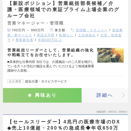
【新設ポジション】営業統括部長候補／介
護・医療領域での東証プライム上場企業のグ
ループ会社
営業マネージャー・管理職
700万円 ～ 999万円
東京都
管理職・マネジャー
新規事
業・新サービス
英語力不問
転勤なし
土日祝休み
社長・役員直
下
事業責任者
年収600万以上
営業統括リーダーとして、営業組織の強化
や戦略立てをお任せいたします。
■具体的な仕事内容 当社では、介護施設へのご入居を検討し
ている方々が当社の施設を選んでいただけるよう地域連携看
護師や入居相…
総合介護・ホスピスサービス
会社概要
興味あり
詳細へ
掲載期間
26/07/21～26/09/14
【セールスリーダー】4兆円の医療市場のDX
◆売上10億超・200％の急成長◆年収650万