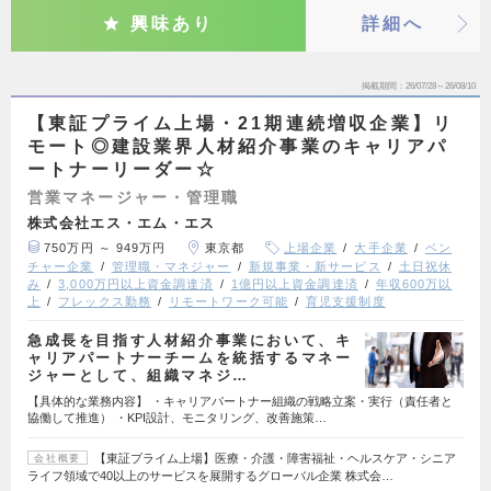
興味あり
詳細へ
掲載期間
26/07/28～26/08/10
【東証プライム上場・21期連続増収企業】リ
モート◎建設業界人材紹介事業のキャリアパ
ートナーリーダー☆
営業マネージャー・管理職
株式会社エス・エム・エス
750万円 ～ 949万円
東京都
上場企業
大手企業
ベン
チャー企業
管理職・マネジャー
新規事業・新サービス
土日祝休
み
3,000万円以上資金調達済
1億円以上資金調達済
年収600万以
上
フレックス勤務
リモートワーク可能
育児支援制度
急成長を目指す人材紹介事業において、キ
ャリアパートナーチームを統括するマネー
ジャーとして、組織マネジ…
【具体的な業務内容】 ・キャリアパートナー組織の戦略立案・実行（責任者と
協働して推進） ・KPI設計、モニタリング、改善施策…
【東証プライム上場】医療・介護・障害福祉・ヘルスケア・シニア
会社概要
ライフ領域で40以上のサービスを展開するグローバル企業 株式会…