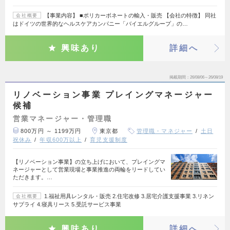
【事業内容】 ■ポリカーボネートの輸入・販売 【会社の特徴】 同社
会社概要
はドイツの世界的なヘルスケアカンパニー「バイエルグループ」の…
興味あり
詳細へ
掲載期間
26/08/06～26/08/19
リノベーション事業 プレイングマネージャー
候補
営業マネージャー・管理職
800万円 ～ 1199万円
東京都
管理職・マネジャー
土日
祝休み
年収600万以上
育児支援制度
【リノベーション事業】の立ち上げにおいて、プレイングマ
ネージャーとして営業現場と事業推進の両輪をリードしてい
ただきます。…
1.福祉用具レンタル・販売 2.住宅改修 3.居宅介護支援事業 3.リネン
会社概要
サプライ 4.寝具リース 5.受託サービス事業
興味あり
詳細へ