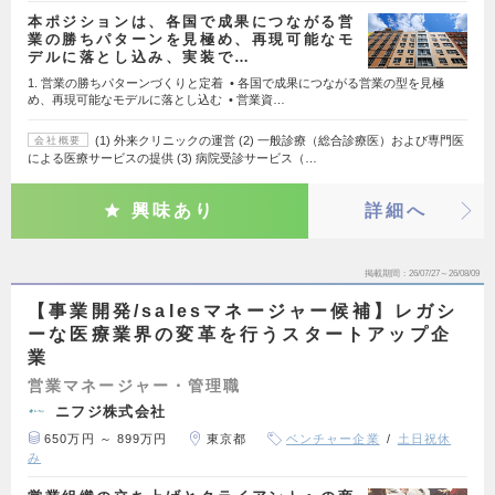
本ポジションは、各国で成果につながる営
業の勝ちパターンを見極め、再現可能なモ
デルに落とし込み、実装で…
1. 営業の勝ちパターンづくりと定着 • 各国で成果につながる営業の型を見極
め、再現可能なモデルに落とし込む • 営業資…
(1) 外来クリニックの運営 (2) 一般診療（総合診療医）および専門医
会社概要
による医療サービスの提供 (3) 病院受診サービス（…
興味あり
詳細へ
掲載期間
26/07/27～26/08/09
【事業開発/salesマネージャー候補】レガシ
ーな医療業界の変革を行うスタートアップ企
業
営業マネージャー・管理職
ニフジ株式会社
650万円 ～ 899万円
東京都
ベンチャー企業
土日祝休
み