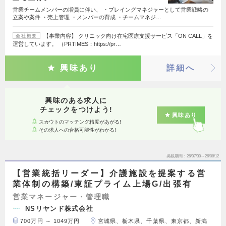
営業チームメンバーの増員に伴い、 ・プレイングマネジャーとして営業戦略の
立案や案件 ・売上管理 ・メンバーの育成 ・チームマネジ…
【事業内容】 クリニック向け在宅医療支援サービス「ON CALL」を
会社概要
運営しています。 （PRTIMES：https://pr…
興味あり
詳細へ
興味のある求人に
チェックをつけよう!
興味あり
スカウトのマッチング精度があがる!
その求人への合格可能性がわかる!
掲載期間
26/07/30～26/08/12
【営業統括リーダー】介護施設を提案する営
業体制の構築/東証プライム上場G/出張有
営業マネージャー・管理職
NSリヤンド株式会社
700万円 ～ 1049万円
宮城県、栃木県、千葉県、東京都、新潟