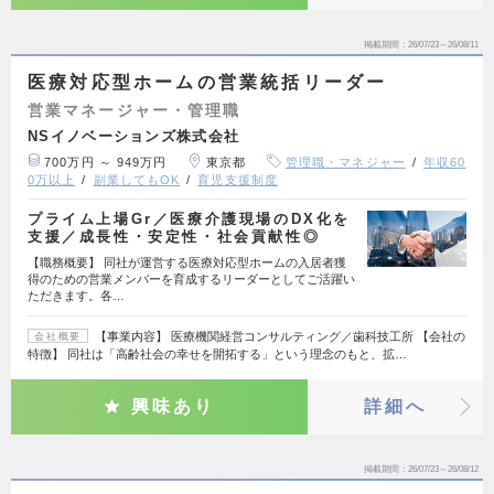
掲載期間
26/07/23～26/08/11
医療対応型ホームの営業統括リーダー
営業マネージャー・管理職
NSイノベーションズ株式会社
700万円 ～ 949万円
東京都
管理職・マネジャー
年収60
0万以上
副業してもOK
育児支援制度
プライム上場Gr／医療介護現場のDX化を
支援／成長性・安定性・社会貢献性◎
【職務概要】 同社が運営する医療対応型ホームの入居者獲
得のための営業メンバーを育成するリーダーとしてご活躍い
ただきます。各…
【事業内容】 医療機関経営コンサルティング／歯科技工所 【会社の
会社概要
特徴】 同社は「高齢社会の幸せを開拓する」という理念のもと、拡…
興味あり
詳細へ
掲載期間
26/07/23～26/08/12