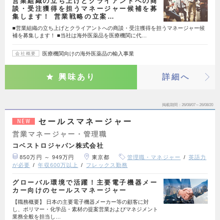
営業組織の立ち上げとクライアントへの商
談・受注獲得を担うマネージャー候補を募
集します！ 営業戦略の立案…
■営業組織の立ち上げとクライアントへの商談・受注獲得を担うマネージャー候
補を募集します！ ■当社は海外医薬品を医療機関に代…
医療機関向けの海外医薬品の輸入事業
会社概要
興味あり
詳細へ
掲載期間
26/08/07～26/08/20
セールスマネージャー
NEW
営業マネージャー・管理職
コベストロジャパン株式会社
850万円 ～ 949万円
東京都
管理職・マネジャー
英語力
が必要
年収600万以上
フレックス勤務
グローバル環境で活躍！主要電子機器メー
カー向けのセールスマネージャー
【職務概要】 日本の主要電子機器メーカー等の顧客に対
し、ポリマー・化学品・素材の提案営業およびマネジメント
業務全般を担当し…