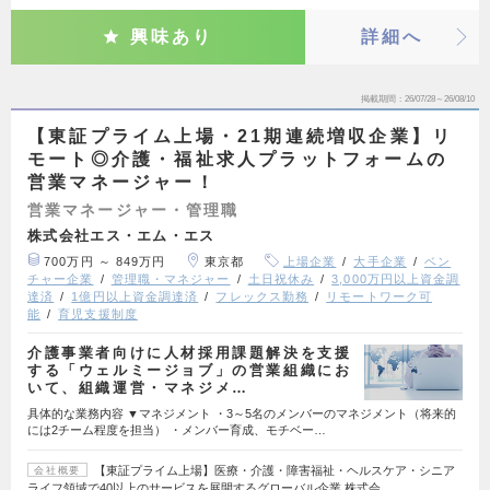
興味あり
詳細へ
掲載期間
26/07/28～26/08/10
【東証プライム上場・21期連続増収企業】リ
モート◎介護・福祉求人プラットフォームの
営業マネージャー！
営業マネージャー・管理職
株式会社エス・エム・エス
700万円 ～ 849万円
東京都
上場企業
大手企業
ベン
チャー企業
管理職・マネジャー
土日祝休み
3,000万円以上資金調
達済
1億円以上資金調達済
フレックス勤務
リモートワーク可
能
育児支援制度
介護事業者向けに人材採用課題解決を支援
する「ウェルミージョブ」の営業組織にお
いて、組織運営・マネジメ…
具体的な業務内容 ▼マネジメント ・3～5名のメンバーのマネジメント（将来的
には2チーム程度を担当） ・メンバー育成、モチベー…
【東証プライム上場】医療・介護・障害福祉・ヘルスケア・シニア
会社概要
ライフ領域で40以上のサービスを展開するグローバル企業 株式会…