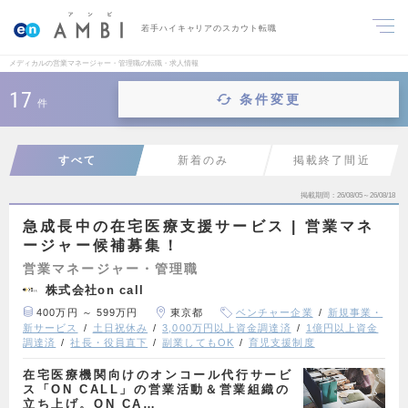
若手ハイキャリアのスカウト転職
メディカルの営業マネージャー・管理職の転職・求人情報
17
条件変更
件
すべて
新着のみ
掲載終了間近
掲載期間
26/08/05～26/08/18
急成長中の在宅医療支援サービス | 営業マネ
ージャー候補募集！
営業マネージャー・管理職
株式会社on call
400万円 ～ 599万円
東京都
ベンチャー企業
新規事業・
新サービス
土日祝休み
3,000万円以上資金調達済
1億円以上資金
調達済
社長・役員直下
副業してもOK
育児支援制度
在宅医療機関向けのオンコール代行サービ
ス「ON CALL」の営業活動＆営業組織の
立ち上げ。ON CA…