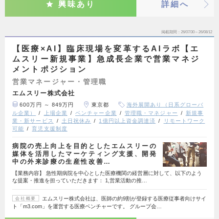
興味あり
詳細へ
掲載期間
26/07/30～26/08/12
【医療×AI】臨床現場を変革するAIラボ【エ
ムスリー新規事業】急成長企業で営業マネジ
メントポジション
営業マネージャー・管理職
エムスリー株式会社
600万円 ～ 849万円
東京都
海外展開あり（日系グローバ
ル企業）
上場企業
ベンチャー企業
管理職・マネジャー
新規事
業・新サービス
土日祝休み
1億円以上資金調達済
リモートワーク
可能
育児支援制度
病院の売上向上を目的としたエムスリーの
媒体を活用したマーケティング支援、開発
中の外来診療の生産性改善…
【業務内容】 急性期病院を中心とした医療機関の経営層に対して、以下のよう
な提案・推進を担っていただきます： 1,営業活動の推…
エムスリー株式会社は、医師の約9割が登録する医療従事者向けサイ
会社概要
ト「m3.com」を運営する医療ベンチャーです。 グループ会…