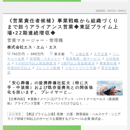
掲載期間
26/07/30～26/08/12
《営業責任者候補》事業戦略から組織づくり
まで担うアライアンス営業◆東証プライム上
場•22期連続増収◆
営業マネージャー・管理職
株式会社エス・エム・エス
750万円 ～ 999万円
東京都
上場企業
大手企業
ベン
チャー企業
管理職・マネジャー
新規事業・新サービス
土日祝休
み
3,000万円以上資金調達済
1億円以上資金調達済
事業責任者
年収600万以上
フレックス勤務
リモートワーク可能
育児支援制
度
「安心葬儀」の提携葬儀社拡大（特に大
手・中規模）および既存提携先との関係強
化を担います。 プレイヤーと…
【仕事内容】 ▼業務イメージ (1)アライアンス・パートナーセールス（新規開
拓） アライアンス営業 ・アウトバンドだけではなく、…
【東証プライム上場】医療・介護・障害福祉・ヘルスケア・シニア
会社概要
ライフ領域で40以上のサービスを展開するグローバル企業 株式会…