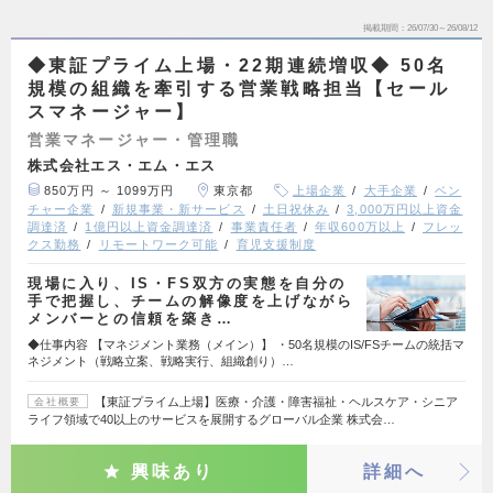
掲載期間
26/07/30～26/08/12
◆東証プライム上場・22期連続増収◆ 50名
規模の組織を牽引する営業戦略担当【セール
スマネージャー】
営業マネージャー・管理職
株式会社エス・エム・エス
850万円 ～ 1099万円
東京都
上場企業
大手企業
ベン
チャー企業
新規事業・新サービス
土日祝休み
3,000万円以上資金
調達済
1億円以上資金調達済
事業責任者
年収600万以上
フレッ
クス勤務
リモートワーク可能
育児支援制度
現場に入り、IS・FS双方の実態を自分の
手で把握し、チームの解像度を上げながら
メンバーとの信頼を築き…
◆仕事内容 【マネジメント業務（メイン）】 ・50名規模のIS/FSチームの統括マ
ネジメント（戦略立案、戦略実行、組織創り）…
【東証プライム上場】医療・介護・障害福祉・ヘルスケア・シニア
会社概要
ライフ領域で40以上のサービスを展開するグローバル企業 株式会…
興味あり
詳細へ