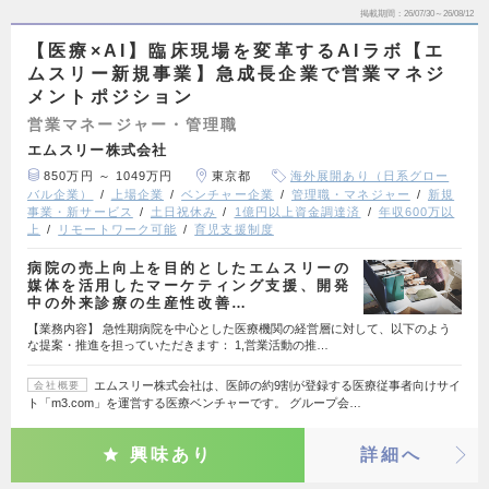
掲載期間
26/07/30～26/08/12
【医療×AI】臨床現場を変革するAIラボ【エ
ムスリー新規事業】急成長企業で営業マネジ
メントポジション
営業マネージャー・管理職
エムスリー株式会社
850万円 ～ 1049万円
東京都
海外展開あり（日系グロー
バル企業）
上場企業
ベンチャー企業
管理職・マネジャー
新規
事業・新サービス
土日祝休み
1億円以上資金調達済
年収600万以
上
リモートワーク可能
育児支援制度
病院の売上向上を目的としたエムスリーの
媒体を活用したマーケティング支援、開発
中の外来診療の生産性改善…
【業務内容】 急性期病院を中心とした医療機関の経営層に対して、以下のよう
な提案・推進を担っていただきます： 1,営業活動の推…
エムスリー株式会社は、医師の約9割が登録する医療従事者向けサイ
会社概要
ト「m3.com」を運営する医療ベンチャーです。 グループ会…
興味あり
詳細へ