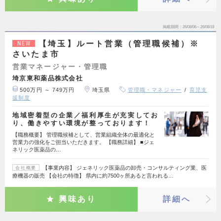
掲載期間
26/08/06～26/08/19
【埼玉】ルート営業（管理職候補）※
NEW
さいたま市
営業マネージャー・管理職
埼京東和薬品株式会社
500万円 ～ 749万円
埼玉県
管理職・マネジャー
育児支
援制度
地域密着型の企業／福利厚生が充実してお
り、働きやすい環境が整っております！
【職務概要】 管理職候補として、営業組織全体の最適化と
営業力の強化をご担当いただきます。 【職務詳細】 ■ジェ
ネリック医薬品の…
【事業内容】 ジェネリック医薬品の卸売・コンサルティング業、医
会社概要
療機器の販売 【会社の特徴】 県内に約7500ヶ所あると言われる…
興味あり
詳細へ