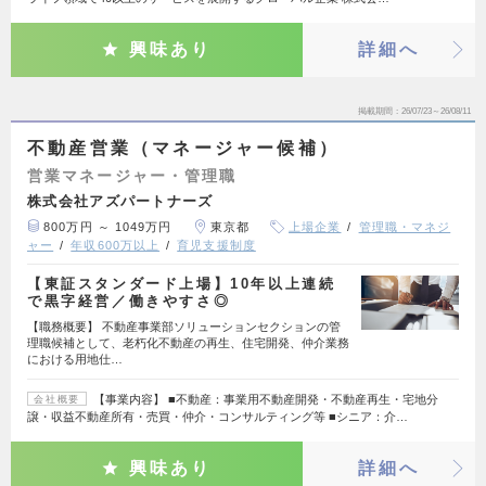
興味あり
詳細へ
掲載期間
26/07/23～26/08/11
不動産営業（マネージャー候補）
営業マネージャー・管理職
株式会社アズパートナーズ
800万円 ～ 1049万円
東京都
上場企業
管理職・マネジ
ャー
年収600万以上
育児支援制度
【東証スタンダード上場】10年以上連続
で黒字経営／働きやすさ◎
【職務概要】 不動産事業部ソリューションセクションの管
理職候補として、老朽化不動産の再生、住宅開発、仲介業務
における用地仕…
【事業内容】 ■不動産：事業用不動産開発・不動産再生・宅地分
会社概要
譲・収益不動産所有・売買・仲介・コンサルティング等 ■シニア：介…
興味あり
詳細へ