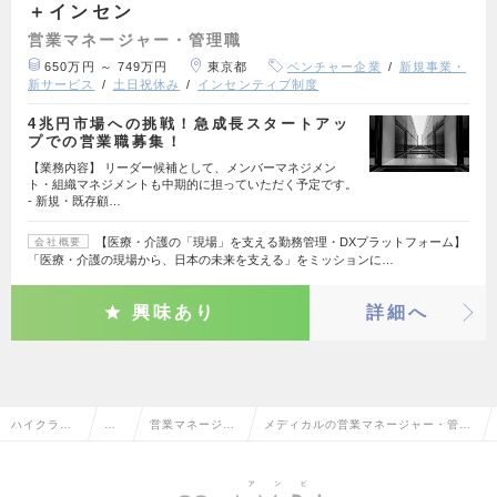
＋インセン
営業マネージャー・管理職
650万円 ～ 749万円
東京都
ベンチャー企業
新規事業・
新サービス
土日祝休み
インセンティブ制度
4兆円市場への挑戦！急成長スタートアッ
プでの営業職募集！
【業務内容】 リーダー候補として、メンバーマネジメン
ト・組織マネジメントも中期的に担っていただく予定です。
- 新規・既存顧…
【医療・介護の「現場」を支える勤務管理・DXプラットフォーム】
会社概要
「医療・介護の現場から、日本の未来を支える」をミッションに…
興味あり
詳細へ
ハイクラス
営
営業マネージャ
メディカルの営業マネージャー・管理
求人TOP
業
ー・管理職
職の転職・求人情報一覧
系