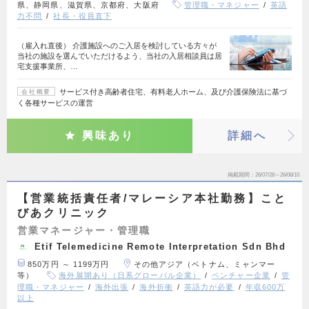
県、静岡県、滋賀県、京都府、大阪府
管理職・マネジャー
英語
力不問
社長・役員直下
（雇入れ直後） 介護施設へのご入居を検討している方々が
当社の施設を選んでいただけるよう、当社の入居相談員は居
宅支援事業所、…
サービス付き高齢者住宅、有料老人ホーム、及び介護保険法に基づ
会社概要
く各種サービスの運営
興味あり
詳細へ
掲載期間
26/07/28～26/08/10
【営業統括責任者/マレーシア本社勤務】こと
びあクリニック
営業マネージャー・管理職
Etif Telemedicine Remote Interpretation Sdn Bhd
850万円 ～ 1199万円
その他アジア（ベトナム、ミャンマー
等）
海外展開あり（日系グローバル企業）
ベンチャー企業
管
理職・マネジャー
海外出張
海外折衝
英語力が必要
年収600万
以上