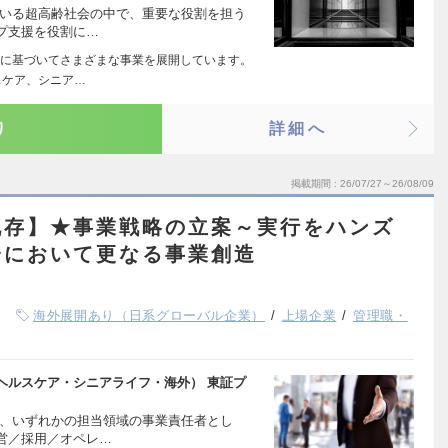
ている超高齢社会の中で、重要な役割を担う
プ支援を役割に…
に基づいてさまざまな事業を展開しています。
スケア、シニア…
り
詳細へ
掲載期間
26/07/27～26/08/09
既存】★事業戦略の立案～実行をハンズ
会において更なる事業創造
海外展開あり（日系グローバル企業）
上場企業
管理職・
ヘルスケア・シニアライフ・海外） 東証プ
て、いずれかの担当領域の事業責任者とし
営／採用／オペレ…