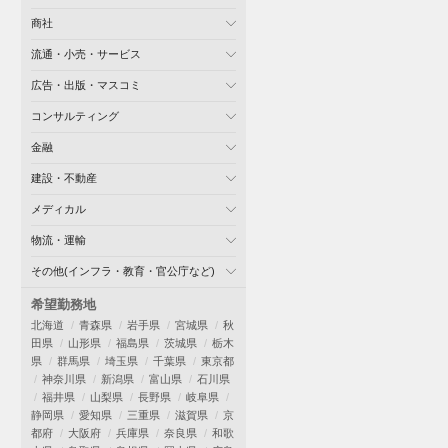
商社
流通・小売・サービス
広告・出版・マスコミ
コンサルティング
金融
建設・不動産
メディカル
物流・運輸
その他(インフラ・教育・官公庁など)
希望勤務地
北海道
青森県
岩手県
宮城県
秋
田県
山形県
福島県
茨城県
栃木
県
群馬県
埼玉県
千葉県
東京都
神奈川県
新潟県
富山県
石川県
福井県
山梨県
長野県
岐阜県
静岡県
愛知県
三重県
滋賀県
京
都府
大阪府
兵庫県
奈良県
和歌