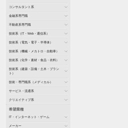
コンサルタント系
金融系専門職
不動産系専門職
技術系（IT・Web・通信系）
技術系（電気・電子・半導体）
技術系（機械・メカトロ・自動車）
技術系（化学・素材・食品・衣料）
技術系（建築・設備・土木・プラン
ト）
技術・専門職系（メディカル）
サービス・流通系
クリエイティブ系
希望業種
IT・インターネット・ゲーム
メーカー