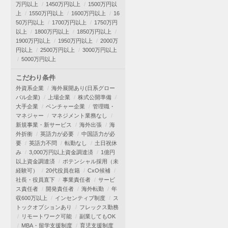
万円以上
1450万円以上
1500万円以
上
1550万円以上
1600万円以上
16
50万円以上
1700万円以上
1750万円
以上
1800万円以上
1850万円以上
1900万円以上
1950万円以上
2000万
円以上
2500万円以上
3000万円以上
5000万円以上
こだわり条件
外資系企業
海外展開あり(日系グロー
バル企業)
上場企業
株式公開準備
大手企業
ベンチャー企業
管理職・
マネジャー
マネジメント業務なし
新規事業・新サービス
海外出張
海
外折衝
英語力が必要
中国語力が必
要
英語力不問
転勤なし
土日祝休
み
3,000万円以上資金調達済
1億円
以上資金調達済
ポテンシャル採用（未
経験可）
20代役員在籍
CxO候補
社長・役員直下
事業責任者
サービ
ス責任者
開発責任者
海外転勤
年
収600万以上
インセンティブ制度
ス
トックオプションあり
フレックス勤務
リモートワーク可能
副業してもOK
MBA・留学支援制度
育児支援制度