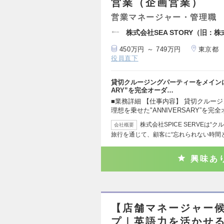
営業（企画営業）
営業マネージャー・管理職
株式会社SEA STORY（旧：株式
450万円 ～ 749万円
東京都
役員直下
貸切クルージングパーティーをメインに
ARY”を完全オーダ…
■業務詳細 【仕事内容】 貸切クルー
理想を乗せた"ANNIVERSARY”を完
株式会社SPICE SERVEは
会社概要
旅行を通じて、顧客に“忘れられない時間
興味あ
【店舗マネージャー
プ｜英語力を活かせ