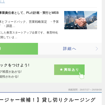
以上
業責任者として、PLの計画・実行とWEB
解とフィードバック、営業戦略策定 ・予算
グ ・課題…
設立した教育スタートアップ企業です。 教育特化
展開していま…
り
詳細へ
ックをつけよう!
興味あり
グ精度があがる!
能性がわかる!
掲載期間
26/07/27～26/08/09
ネージャー候補！】貸し切りクルージング