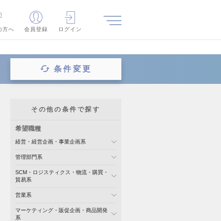
の方へ
会員登録
ログイン
条件変更
その他の条件で探す
希望職種
経営・経営企画・事業企画系
管理部門系
SCM・ロジスティクス・物流・購買・
貿易系
営業系
マーケティング・販促企画・商品開発
系