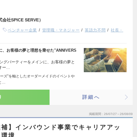
会社SPICE SERVE）
ベンチャー企業
管理職・マネジャー
英語力不問
社長・
、お客様の夢と理想を乗せた"ANNIVERS
ジングパーティーをメインに、お客様の夢と
全オー…
“クルーズ”を軸としたオーダーメイドのイベントや
と…
り
詳細へ
掲載期間
26/07/27～26/08/09
候補】インバウンド事業でキャリアアッ
る環境