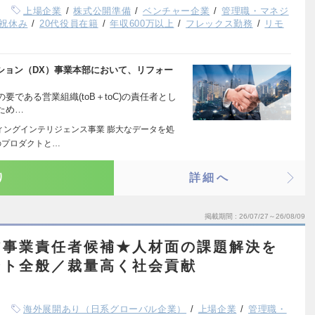
上場企業
株式公開準備
ベンチャー企業
管理職・マネジ
祝休み
20代役員在籍
年収600万以上
フレックス勤務
リモ
ーション（DX）事業本部において、リフォー
である営業組織(toB＋toC)の責任者とし
ため…
ティングインテリジェンス事業 膨大なデータを処
のプロダクトと…
り
詳細へ
掲載期間
26/07/27～26/08/09
ア事業責任者候補★人材面の課題解決を
ント全般／裁量高く社会貢献
海外展開あり（日系グローバル企業）
上場企業
管理職・