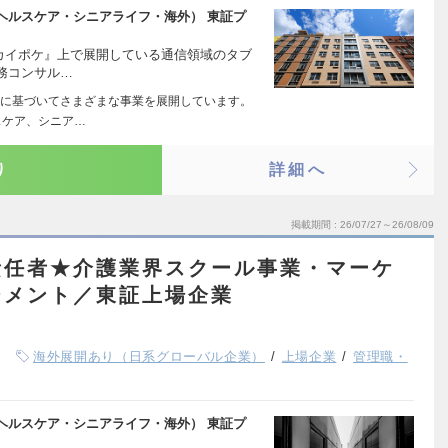
ヘルスケア・シニアライフ・海外） 東証プ
『カイポケ』上で展開している通信領域のタブ
務コンサル…
に基づいてさまざまな事業を展開しています。
スケア、シニア…
り
詳細へ
掲載期間
26/07/27～26/08/09
責任者★介護業界スクール事業・マーケ
ジメント／東証上場企業
海外展開あり（日系グローバル企業）
上場企業
管理職・
ヘルスケア・シニアライフ・海外） 東証プ