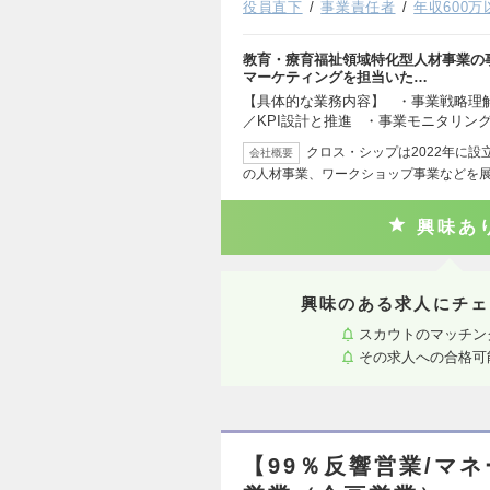
役員直下
事業責任者
年収600万
教育・療育福祉領域特化型人材事業の事
マーケティングを担当いた…
【具体的な業務内容】 ・事業戦略理
／KPI設計と推進 ・事業モニタリン
クロス・シップは2022年に
会社概要
の人材事業、ワークショップ事業などを
興味あ
興味のある求人にチェ
スカウトのマッチン
その求人への合格可
【99％反響営業/マ