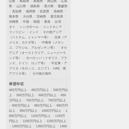
山県
鳥取県
島根県
岡山県
広島
県
山口県
徳島県
香川県
愛媛県
高知県
福岡県
佐賀県
長崎県
熊本県
大分県
宮崎県
鹿児島県
沖縄県
中国
韓国
香港
台湾
タイ
シンガポール
インドネシア
フィリピン
インド
その他アジア
（ベトナム、ミャンマー等）
北米（ア
メリカ、カナダ等）
中南米（メキシ
コ、ブラジル、アルゼンチン等）
オセ
アニア（オーストラリア、ニュージーラ
ンド等）
ヨーロッパ（イギリス、フラ
ンス、ドイツ、ロシア等）
中近東・ア
フリカ（モロッコ、エジプト、UAE、南
アフリカ等）
その他の海外
希望年収
400万円以上
450万円以上
500万円以
上
550万円以上
600万円以上
650
万円以上
700万円以上
750万円以上
800万円以上
850万円以上
900万円
以上
950万円以上
1000万円以上
1
050万円以上
1100万円以上
1150万
円以上
1200万円以上
1250万円以上
1300万円以上
1350万円以上
1400