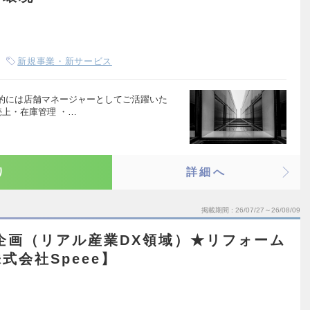
新規事業・新サービス
的には店舗マネージャーとしてご活躍いた
売上・在庫管理 ・…
り
詳細へ
掲載期間
26/07/27～26/08/09
業企画（リアル産業DX領域）★リフォーム
式会社Speee】