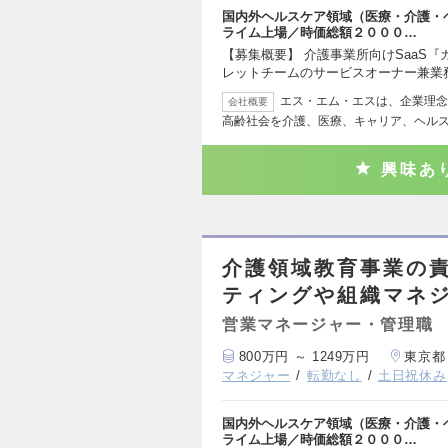
国内外ヘルスケア領域（医療・介護・
ライム上場／時価総額２０００…
【募集概要】 介護事業所向けSaaS
レットチームのサービスオーナー兼業
エス・エム・エスは、企業理念
会社概要
高齢社会を介護、医療、キャリア、ヘル
興味あ
介護領域教育事業の
ティングや組織マネ
営業マネージャー・管理職
800万円 ～ 1249万円
東京都
マネジャー
転勤なし
土日祝休み
国内外ヘルスケア領域（医療・介護・
ライム上場／時価総額２０００…