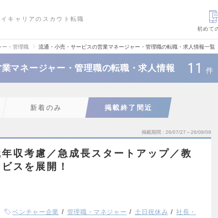
ハイキャリアのスカウト転職
初めて
ャー・管理職
流通・小売・サービスの営業マネージャー・管理職の転職・求人情報一覧
11
営業マネージャー・管理職の転職・求人情報
件
新着のみ
掲載終了間近
掲載期間
26/07/27～26/08/09
職年収考慮／急成長スタートアップ／教
ービスを展開！
ベンチャー企業
管理職・マネジャー
土日祝休み
社長・