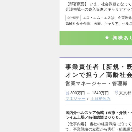
【部署概要】 いま、社会課題となっ
介護領域への参入促進とキャリアアッ
エス・エム・エスは、企業理念
会社概要
高齢社会を介護、医療、キャリア、ヘル
興味あ
事業責任者【新規・
オンで担う／高齢社
営業マネージャー・管理職
800万円 ～ 1849万円
東京都
マネジャー
土日祝休み
国内外ヘルスケア領域（医療・介護・
ライム上場／時価総額２０００…
【仕事内容】 当社の経営戦略に沿っ
て、事業戦略の立案から実行（組織運