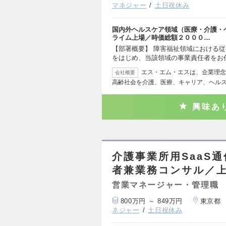
マネジャー
土日祝休み
国内外ヘルスケア領域（医療・介護・
ライム上場／時価総額２０００…
【部署概要】 障害福祉領域における
をはじめ、当該領域の事業責任者をお
エス・エム・エスは、企業理念
会社概要
高齢社会を介護、医療、キャリア、ヘル
興味あ
介護事業所用SaaS
者兼業務コンサル／上
営業マネージャー・管理職
800万円 ～ 849万円
東京都
ネジャー
土日祝休み