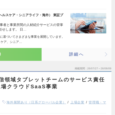
ヘルスケア・シニアライフ・海外） 東証プ
従事者と事業所間の人材紹介サービスの管掌
任せします。 日…
に基づいてさまざまな事業を展開しています。
スケア、シニア…
り
詳細へ
掲載期間
26/07/27～26/08/09
通信領域タブレットチームのサービス責任
場クラウドSaaS事業
海外展開あり（日系グローバル企業）
上場企業
管理職・マ