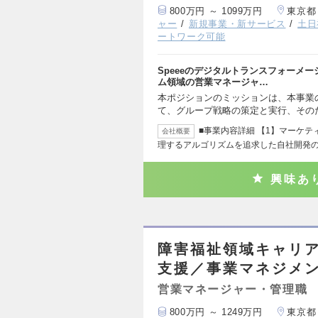
800万円 ～ 1099万円
東京都
ャー
新規事業・新サービス
土日
ートワーク可能
Speeeのデジタルトランスフォーメ
ム領域の営業マネージャ…
本ポジションのミッションは、本事業の要
て、グループ戦略の策定と実行、その
■事業内容詳細 【1】マーケ
会社概要
理するアルゴリズムを追求した自社開発
興味あ
障害福祉領域キャリ
支援／事業マネジメ
営業マネージャー・管理職
800万円 ～ 1249万円
東京都