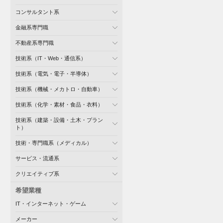
コンサルタント系
金融系専門職
不動産系専門職
技術系（IT・Web・通信系）
技術系（電気・電子・半導体）
技術系（機械・メカトロ・自動車）
技術系（化学・素材・食品・衣料）
技術系（建築・設備・土木・プラン
ト）
技術・専門職系（メディカル）
サービス・流通系
クリエイティブ系
希望業種
IT・インターネット・ゲーム
メーカー