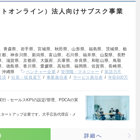
ントオンライン）法人向けサブスク事業
、青森県、岩手県、宮城県、秋田県、山形県、福島県、茨城県、栃
京都、神奈川県、新潟県、富山県、石川県、福井県、山梨県、長野
県、滋賀県、京都府、大阪府、兵庫県、奈良県、和歌山県、鳥取
県、徳島県、香川県、愛媛県、高知県、福岡県、佐賀県、長崎県、
、沖縄県
ベンチャー企業
管理職・マネジャー
英語力不
達済
社長・役員直下
事業責任者
サービス責任者
年収600万
行 - セールスKPIの設定/管理、PDCAの実
 月創業のスタートアップ企業です。大手広告代理店・メ
り
詳細へ