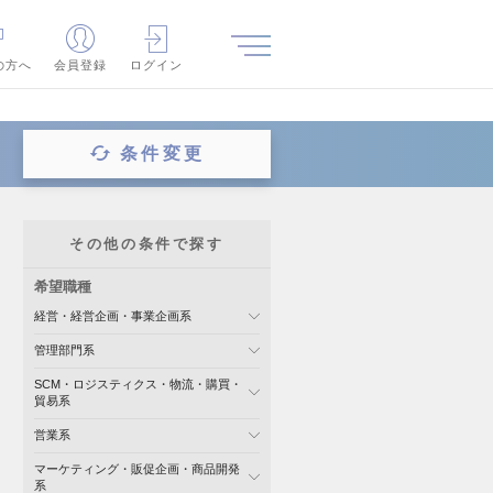
の方へ
会員登録
ログイン
条件変更
その他の条件で探す
希望職種
経営・経営企画・事業企画系
管理部門系
SCM・ロジスティクス・物流・購買・
貿易系
営業系
マーケティング・販促企画・商品開発
系