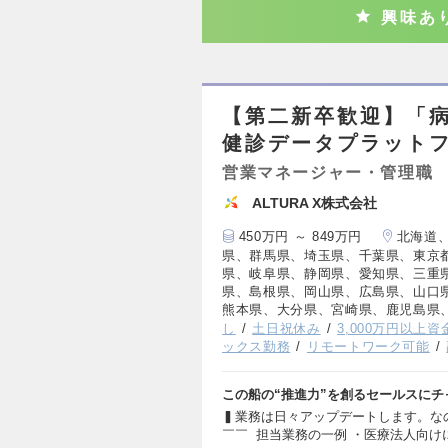
興味あ
【第二新卒歓迎】「
健診データプラット
営業マネージャー・管理職
ALTURA X株式会社
450万円 ～ 849万円
北海道
県、群馬県、埼玉県、千葉県、東京
県、岐阜県、静岡県、愛知県、三重
県、島根県、岡山県、広島県、山口
熊本県、大分県、宮崎県、鹿児島県
し
土日祝休み
3,000万円以上
ックス勤務
リモートワーク可能
この船の“推進力”を創るセールスにチ
▍業務は日々アップデートします。な
￣￣ 担当業務の一例 ・医療法人向け