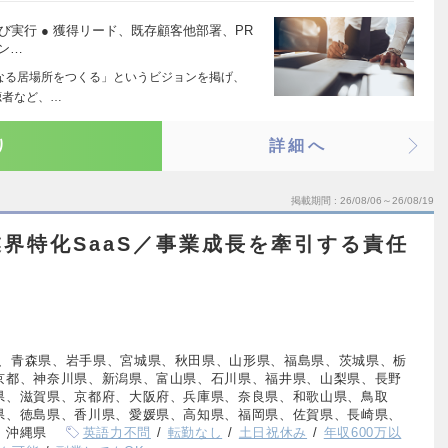
び実行 ● 獲得リード、既存顧客他部署、PR
ン…
になる居場所をつくる」というビジョンを掲げ、
聴者など、…
り
詳細へ
掲載期間
26/08/06～26/08/19
界特化SaaS／事業成長を牽引する責任
、青森県、岩手県、宮城県、秋田県、山形県、福島県、茨城県、栃
京都、神奈川県、新潟県、富山県、石川県、福井県、山梨県、長野
県、滋賀県、京都府、大阪府、兵庫県、奈良県、和歌山県、鳥取
県、徳島県、香川県、愛媛県、高知県、福岡県、佐賀県、長崎県、
、沖縄県
英語力不問
転勤なし
土日祝休み
年収600万以