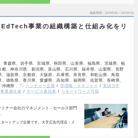
掲載期間
26/08/06～26/08/19
EdTech事業の組織構築と仕組み化をリ
ス
、青森県、岩手県、宮城県、秋田県、山形県、福島県、茨城県、栃
京都、神奈川県、新潟県、富山県、石川県、福井県、山梨県、長野
県、滋賀県、京都府、大阪府、兵庫県、奈良県、和歌山県、鳥取
県、徳島県、香川県、愛媛県、高知県、福岡県、佐賀県、長崎県、
、沖縄県
ベンチャー企業
管理職・マネジャー
英語力不
事業責任者
サービス責任者
リモートワーク可能
ートナー会社のマネジメント - セールス部門
…
 月創業のスタートアップ企業です。大手広告代理店・メ