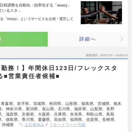
日程調整を自動化・効率化する「eeasy」
ているスタ…
る「eeasy」というサービスを企画・運営して
り
詳細へ
掲載期間
26/07/28～26/08/10
勤務！】年間休日123日/フレックスタ
る■営業責任者候補■
、青森県、岩手県、宮城県、秋田県、山形県、福島県、茨城県、栃木
都、神奈川県、新潟県、富山県、石川県、福井県、山梨県、長野
県、滋賀県、京都府、大阪府、兵庫県、奈良県、和歌山県、鳥取
県、徳島県、香川県、愛媛県、高知県、福岡県、佐賀県、長崎県、
、沖縄県
土日祝休み
リモートワーク可能