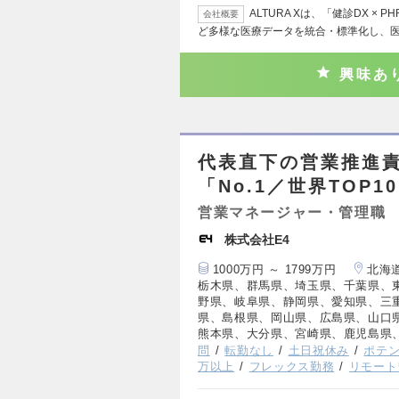
ALTURA Xは、「健診DX 
会社概要
ど多様な医療データを統合・標準化し、
興味あ
代表直下の営業推進責
「No.1／世界TOP1
営業マネージャー・管理職
株式会社E4
1000万円 ～ 1799万円
北海
栃木県、群馬県、埼玉県、千葉県、
野県、岐阜県、静岡県、愛知県、三
県、島根県、岡山県、広島県、山口
熊本県、大分県、宮崎県、鹿児島県
問
転勤なし
土日祝休み
ポテ
万以上
フレックス勤務
リモート