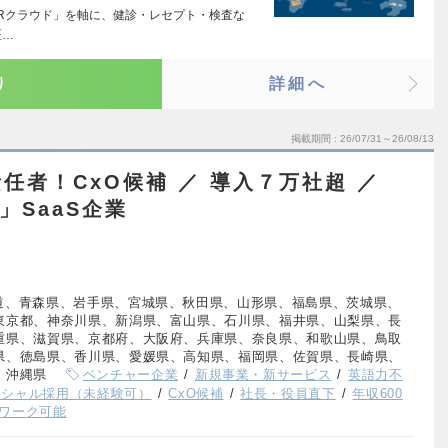
× PHRクラウド」を軸に、健診・レセプト・検査な
医…
り
詳細へ
掲載期間
26/07/31～26/08/13
任者！CxO候補 ／ 導入７万社超 ／
0」SaaS企業
道、青森県、岩手県、宮城県、秋田県、山形県、福島県、茨城県、
東京都、神奈川県、新潟県、富山県、石川県、福井県、山梨県、長
重県、滋賀県、京都府、大阪府、兵庫県、奈良県、和歌山県、鳥取
県、徳島県、香川県、愛媛県、高知県、福岡県、佐賀県、長崎県、
、沖縄県
ベンチャー企業
新規事業・新サービス
英語力不
ンシャル採用（未経験可）
CxO候補
社長・役員直下
年収600
ワーク可能