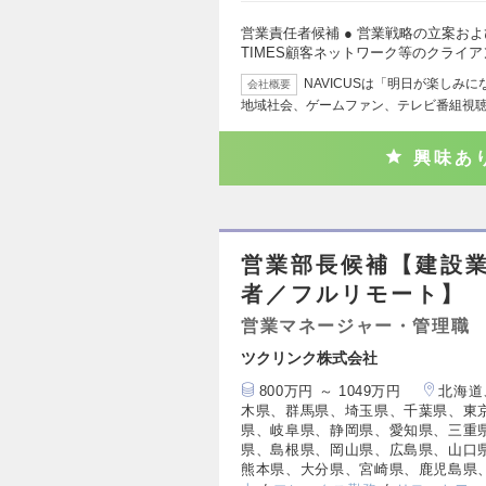
営業責任者候補 ● 営業戦略の立案およ
TIMES顧客ネットワーク等のクライア
NAVICUSは「明日が楽しみ
会社概要
地域社会、ゲームファン、テレビ番組視
興味あ
営業部長候補【建設業
者／フルリモート】
営業マネージャー・管理職
ツクリンク株式会社
800万円 ～ 1049万円
北海道
木県、群馬県、埼玉県、千葉県、東
県、岐阜県、静岡県、愛知県、三重
県、島根県、岡山県、広島県、山口
熊本県、大分県、宮崎県、鹿児島県