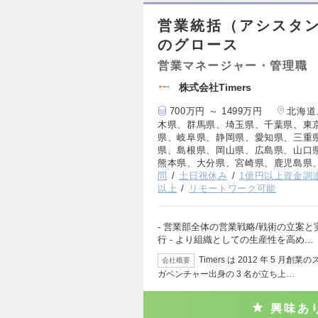
営業統括（アシスタ
のグロース
営業マネージャー・管理職
株式会社Timers
700万円 ～ 1499万円
北海道
木県、群馬県、埼玉県、千葉県、東
県、岐阜県、静岡県、愛知県、三重
県、島根県、岡山県、広島県、山口
熊本県、大分県、宮崎県、鹿児島県
問
土日祝休み
1億円以上資金調
以上
リモートワーク可能
- 営業部全体の営業戦略/戦術の立案と実
行 - より組織としての生産性を高め…
Timers は 2012 年 5
会社概要
ガベンチャー出身の 3 名が立ち上…
興味あ