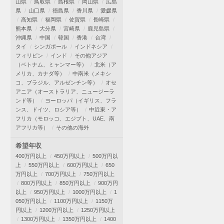
山県
鳥取県
島根県
岡山県
広島
県
山口県
徳島県
香川県
愛媛県
高知県
福岡県
佐賀県
長崎県
熊本県
大分県
宮崎県
鹿児島県
沖縄県
中国
韓国
香港
台湾
タイ
シンガポール
インドネシア
フィリピン
インド
その他アジア
（ベトナム、ミャンマー等）
北米（ア
メリカ、カナダ等）
中南米（メキシ
コ、ブラジル、アルゼンチン等）
オセ
アニア（オーストラリア、ニュージーラ
ンド等）
ヨーロッパ（イギリス、フラ
ンス、ドイツ、ロシア等）
中近東・ア
フリカ（モロッコ、エジプト、UAE、南
アフリカ等）
その他の海外
希望年収
400万円以上
450万円以上
500万円以
上
550万円以上
600万円以上
650
万円以上
700万円以上
750万円以上
800万円以上
850万円以上
900万円
以上
950万円以上
1000万円以上
1
050万円以上
1100万円以上
1150万
円以上
1200万円以上
1250万円以上
1300万円以上
1350万円以上
1400