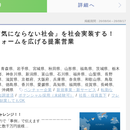
り
詳細へ
掲載期間
26/08/04～26/08/17
病気にならない社会」を社会実装する！
フォームを広げる提案営業
、青森県、岩手県、宮城県、秋田県、山形県、福島県、茨城県、栃木
都、神奈川県、新潟県、富山県、石川県、福井県、山梨県、長野
県、滋賀県、京都府、大阪府、兵庫県、奈良県、和歌山県、鳥取
県、徳島県、香川県、愛媛県、高知県、福岡県、佐賀県、長崎県、
、沖縄県
ベンチャー企業
新規事業・新サービス
転勤な
資金調達済
ポテンシャル採用（未経験可）
社長・役員直下
フレ
副業してもOK
ャレンジ！！
ので「事例」で伝えます ￣￣￣￣￣￣￣￣
に数千万円規模…