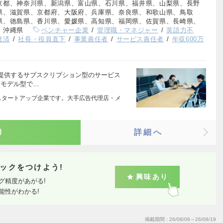
京都、神奈川県、新潟県、富山県、石川県、福井県、山梨県、長野
県、滋賀県、京都府、大阪府、兵庫県、奈良県、和歌山県、鳥取
県、徳島県、香川県、愛媛県、高知県、福岡県、佐賀県、長崎県、
、沖縄県
ベンチャー企業
管理職・マネジャー
英語力不
達済
社長・役員直下
事業責任者
サービス責任者
年収600万
提供するサブスクリプション型のサービス
・モデル型で…
 月創業のスタートアップ企業です。大手広告代理店・メ
り
詳細へ
ックをつけよう!
興味あり
グ精度があがる!
能性がわかる!
掲載期間
26/08/06～26/08/19