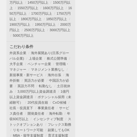
万円以上
1450万円以上
1500万円以
上
1550万円以上
1600万円以上
16
50万円以上
1700万円以上
1750万円
以上
1800万円以上
1850万円以上
1900万円以上
1950万円以上
2000万
円以上
2500万円以上
3000万円以上
5000万円以上
こだわり条件
外資系企業
海外展開あり(日系グロー
バル企業)
上場企業
株式公開準備
大手企業
ベンチャー企業
管理職・
マネジャー
マネジメント業務なし
新規事業・新サービス
海外出張
海
外折衝
英語力が必要
中国語力が必
要
英語力不問
転勤なし
土日祝休
み
3,000万円以上資金調達済
1億円
以上資金調達済
ポテンシャル採用（未
経験可）
20代役員在籍
CxO候補
社長・役員直下
事業責任者
サービ
ス責任者
開発責任者
海外転勤
年
収600万以上
インセンティブ制度
ス
トックオプションあり
フレックス勤務
リモートワーク可能
副業してもOK
MBA・留学支援制度
育児支援制度