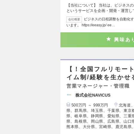
【当社について】 当社は、ビジネスの
というサービスを企画・開発・運営し
ビジネスの日程調整を自動化す
会社概要
います。 https://eeasy.jp/ ee…
興味あ
【！全国フルリモート
イム制/経験を生かせ
営業マネージャー・管理職
株式会社NAVICUS
500万円 ～ 999万円
北海道
県、群馬県、埼玉県、千葉県、東京
県、岐阜県、静岡県、愛知県、三重
県、島根県、岡山県、広島県、山口
熊本県、大分県、宮崎県、鹿児島県