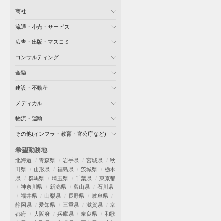
商社
流通・小売・サービス
広告・出版・マスコミ
コンサルティング
金融
建設・不動産
メディカル
物流・運輸
その他(インフラ・教育・官公庁など)
希望勤務地
北海道
青森県
岩手県
宮城県
秋
田県
山形県
福島県
茨城県
栃木
県
群馬県
埼玉県
千葉県
東京都
神奈川県
新潟県
富山県
石川県
福井県
山梨県
長野県
岐阜県
静岡県
愛知県
三重県
滋賀県
京
都府
大阪府
兵庫県
奈良県
和歌