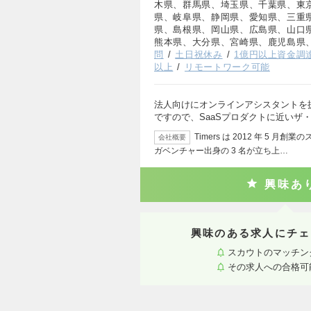
木県、群馬県、埼玉県、千葉県、東
県、岐阜県、静岡県、愛知県、三重
県、島根県、岡山県、広島県、山口
熊本県、大分県、宮崎県、鹿児島県
問
土日祝休み
1億円以上資金調
以上
リモートワーク可能
法人向けにオンラインアシスタントを
ですので、SaaSプロダクトに近いザ
Timers は 2012 年 5
会社概要
ガベンチャー出身の 3 名が立ち上…
興味あ
興味のある求人にチェ
スカウトのマッチン
その求人への合格可