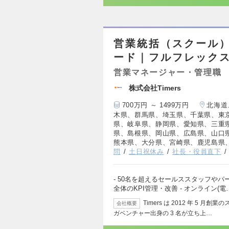
営業統括（スクール）
ード｜フルフレック
営業マネージャー・管理職
株式会社Timers
700万円 ～ 1499万円
北海道
木県、群馬県、埼玉県、千葉県、東
県、岐阜県、静岡県、愛知県、三重
県、島根県、岡山県、広島県、山口
熊本県、大分県、宮崎県、鹿児島県
問
土日祝休み
社長・役員直下
- 50名を超えるセールススタッフやパ
全体のKPI管理・改善 - オンライン(電
Timers は 2012 年 5
会社概要
ガベンチャー出身の 3 名が立ち上…