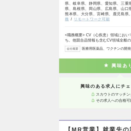
県、岐阜県、静岡県、愛知県、三重
県、島根県、岡山県、広島県、山口
熊本県、大分県、宮崎県、鹿児島県
務
リモートワーク可能
<職務概要> CV（心疾患）領域にお
ち、他競合品情報も含むCV領域全般
医療用医薬品、ワクチンの開発
会社概要
興味あ
興味のある求人にチェ
スカウトのマッチン
その求人への合格可
【MR営業】就業先