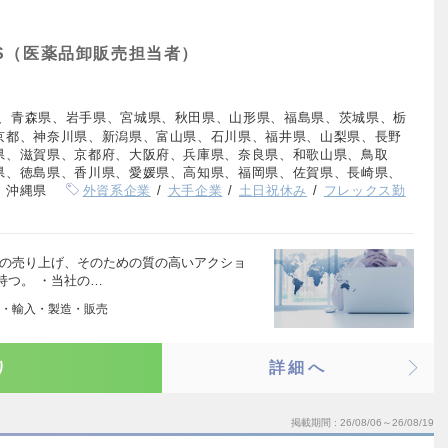
S（医薬品卸販売担当者）
、青森県、岩手県、宮城県、秋田県、山形県、福島県、茨城県、栃
京都、神奈川県、新潟県、富山県、石川県、福井県、山梨県、長野
県、滋賀県、京都府、大阪府、兵庫県、奈良県、和歌山県、鳥取
県、徳島県、香川県、愛媛県、高知県、福岡県、佐賀県、長崎県、
、沖縄県
外資系企業
大手企業
土日祝休み
フレックス勤
品の売り上げ、そのための質の高いアクショ
持つ。 ・当社の…
・輸入・製造・販売
り
詳細へ
掲載期間
26/08/06～26/08/19