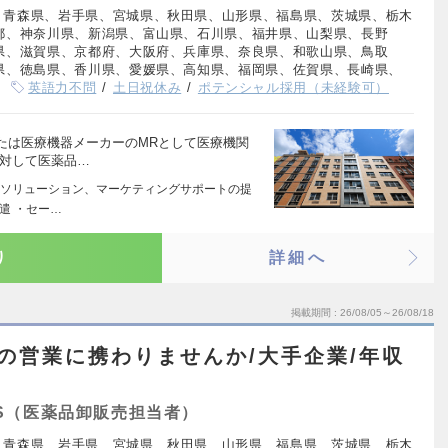
、青森県、岩手県、宮城県、秋田県、山形県、福島県、茨城県、栃木
都、神奈川県、新潟県、富山県、石川県、福井県、山梨県、長野
県、滋賀県、京都府、大阪府、兵庫県、奈良県、和歌山県、鳥取
県、徳島県、香川県、愛媛県、高知県、福岡県、佐賀県、長崎県、
英語力不問
土日祝休み
ポテンシャル採用（未経験可）
たは医療機器メーカーのMRとして医療機関
に対して医薬品…
ソリューション、マーケティングサポートの提
派遣 ・セー…
り
詳細へ
掲載期間
26/08/05～26/08/18
の営業に携わりませんか/大手企業/年収
S（医薬品卸販売担当者）
、青森県、岩手県、宮城県、秋田県、山形県、福島県、茨城県、栃木