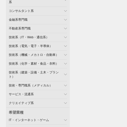
系
コンサルタント系
金融系専門職
不動産系専門職
技術系（IT・Web・通信系）
技術系（電気・電子・半導体）
技術系（機械・メカトロ・自動車）
技術系（化学・素材・食品・衣料）
技術系（建築・設備・土木・プラン
ト）
技術・専門職系（メディカル）
サービス・流通系
クリエイティブ系
希望業種
IT・インターネット・ゲーム