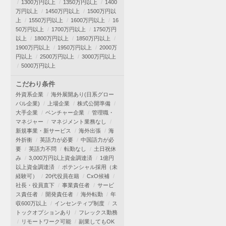
1300万円以上
1350万円以上
1400
万円以上
1450万円以上
1500万円以
上
1550万円以上
1600万円以上
16
50万円以上
1700万円以上
1750万円
以上
1800万円以上
1850万円以上
1900万円以上
1950万円以上
2000万
円以上
2500万円以上
3000万円以上
5000万円以上
こだわり条件
外資系企業
海外展開あり(日系グロー
バル企業)
上場企業
株式公開準備
大手企業
ベンチャー企業
管理職・
マネジャー
マネジメント業務なし
新規事業・新サービス
海外出張
海
外折衝
英語力が必要
中国語力が必
要
英語力不問
転勤なし
土日祝休
み
3,000万円以上資金調達済
1億円
以上資金調達済
ポテンシャル採用（未
経験可）
20代役員在籍
CxO候補
社長・役員直下
事業責任者
サービ
ス責任者
開発責任者
海外転勤
年
収600万以上
インセンティブ制度
ス
トックオプションあり
フレックス勤務
リモートワーク可能
副業してもOK