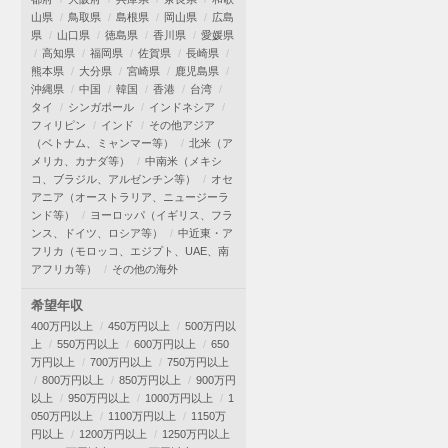
山県
鳥取県
島根県
岡山県
広島
県
山口県
徳島県
香川県
愛媛県
高知県
福岡県
佐賀県
長崎県
熊本県
大分県
宮崎県
鹿児島県
沖縄県
中国
韓国
香港
台湾
タイ
シンガポール
インドネシア
フィリピン
インド
その他アジア
（ベトナム、ミャンマー等）
北米（ア
メリカ、カナダ等）
中南米（メキシ
コ、ブラジル、アルゼンチン等）
オセ
アニア（オーストラリア、ニュージーラ
ンド等）
ヨーロッパ（イギリス、フラ
ンス、ドイツ、ロシア等）
中近東・ア
フリカ（モロッコ、エジプト、UAE、南
アフリカ等）
その他の海外
希望年収
400万円以上
450万円以上
500万円以
上
550万円以上
600万円以上
650
万円以上
700万円以上
750万円以上
800万円以上
850万円以上
900万円
以上
950万円以上
1000万円以上
1
050万円以上
1100万円以上
1150万
円以上
1200万円以上
1250万円以上