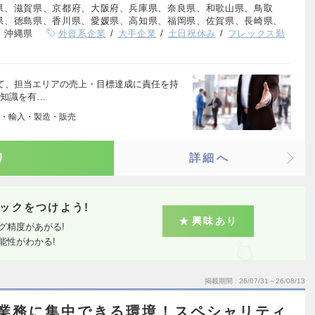
県、滋賀県、京都府、大阪府、兵庫県、奈良県、和歌山県、鳥取
県、徳島県、香川県、愛媛県、高知県、福岡県、佐賀県、長崎県、
、沖縄県
外資系企業
大手企業
土日祝休み
フレックス勤
いて、担当エリアの売上・目標達成に責任を持
の知識を有…
・輸入・製造・販売
り
詳細へ
ックをつけよう!
興味あり
グ精度があがる!
能性がわかる!
掲載期間
26/07/31～26/08/13
の業務に集中できる環境！スペシャリティ