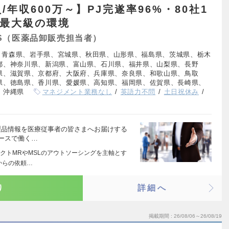
/年収600万～】PJ完遂率96%・80社1
O最大級の環境
S（医薬品卸販売担当者）
、青森県、岩手県、宮城県、秋田県、山形県、福島県、茨城県、栃木
都、神奈川県、新潟県、富山県、石川県、福井県、山梨県、長野
県、滋賀県、京都府、大阪府、兵庫県、奈良県、和歌山県、鳥取
県、徳島県、香川県、愛媛県、高知県、福岡県、佐賀県、長崎県、
、沖縄県
マネジメント業務なし
英語力不問
土日祝休み
製品情報を医療従事者の皆さまへお届けする
ォースで働く…
クトMRやMSLのアウトソーシングを主軸とす
からの依頼…
り
詳細へ
掲載期間
26/08/06～26/08/19