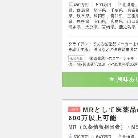
450万円 ～ 599万円
北海道
県、群馬県、埼玉県、千葉県、東京
県、岐阜県、静岡県、愛知県、三重
県、島根県、岡山県、広島県、山口
熊本県、大分県、宮崎県、鹿児島県
クライアントである医薬品メーカーま
を訪問する。 医師などの医療従事者
・製薬企業へのコマーシャル・
会社概要
供 ・MR業務受託/派遣 ・PMS業務受託/
興味あ
MRとして医薬品
NEW
600万以上可能
MR（医薬情報担当者）・M
500万円 ～ 649万円
北海道