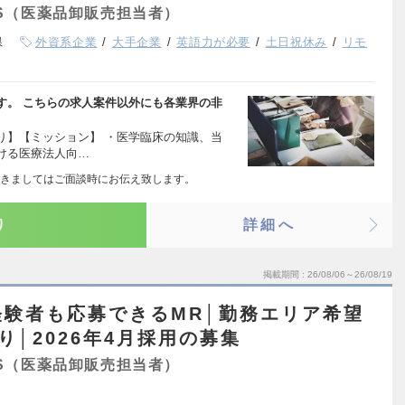
S（医薬品卸販売担当者）
県
外資系企業
大手企業
英語力が必要
土日祝休み
リモ
す。 こちらの求人案件以外にも各業界の非
り】【ミッション】 ・医学臨床の知識、当
ける医療法人向…
きましてはご面談時にお伝え致します。
り
詳細へ
掲載期間
26/08/06～26/08/19
経験者も応募できるMR│勤務エリア希望
│2026年4月採用の募集
S（医薬品卸販売担当者）