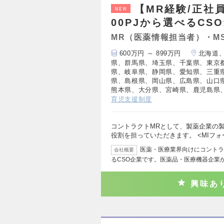
【MR経験/正社員
NEW
00PJから選べるCS
MR（医薬情報担当者）・M
600万円 ～ 899万円
北海道
県、群馬県、埼玉県、千葉県、東京
県、岐阜県、静岡県、愛知県、三重
県、島根県、岡山県、広島県、山口
熊本県、大分県、宮崎県、鹿児島県
育児支援制度
コントラクトMRとして、製薬企業の
役割を担っていただきます。 <MIフ
医薬・医療業界向けにコントラ
会社概要
るCSO企業です。医薬品・医療機器企業
興味あ