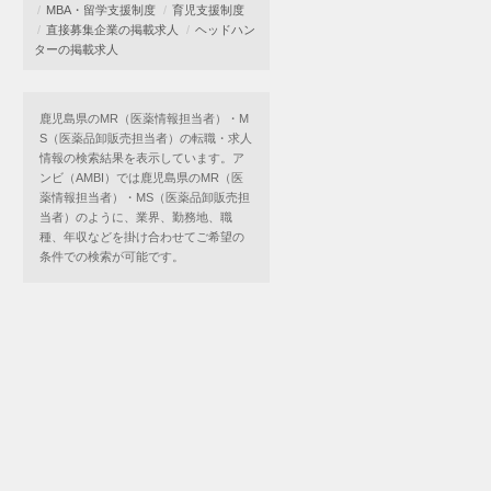
MBA・留学支援制度
育児支援制度
直接募集企業の掲載求人
ヘッドハン
ターの掲載求人
鹿児島県のMR（医薬情報担当者）・M
S（医薬品卸販売担当者）の転職・求人
情報の検索結果を表示しています。ア
ンビ（AMBI）では鹿児島県のMR（医
薬情報担当者）・MS（医薬品卸販売担
当者）のように、業界、勤務地、職
種、年収などを掛け合わせてご希望の
条件での検索が可能です。