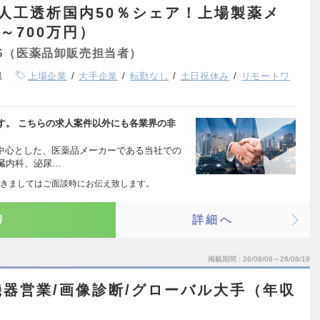
人工透析国内50％シェア！上場製薬メ
～700万円）
S（医薬品卸販売担当者）
県
上場企業
大手企業
転勤なし
土日祝休み
リモートワ
す。 こちらの求人案件以外にも各業界の非
を中心とした、医薬品メーカーである当社での
臓内科、泌尿…
きましてはご面談時にお伝え致します。
り
詳細へ
掲載期間
26/08/06～26/08/19
器営業/画像診断/グローバル大手（年収