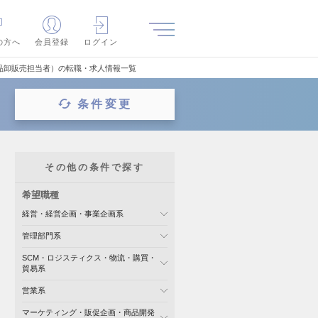
の方へ
会員登録
ログイン
品卸販売担当者）の転職・求人情報一覧
条件変更
その他の条件で探す
希望職種
経営・経営企画・事業企画系
管理部門系
SCM・ロジスティクス・物流・購買・
貿易系
営業系
マーケティング・販促企画・商品開発