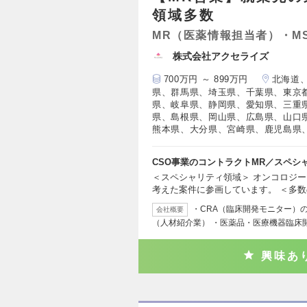
領域多数
MR（医薬情報担当者）・M
株式会社アクセライズ
700万円 ～ 899万円
北海道
県、群馬県、埼玉県、千葉県、東京
県、岐阜県、静岡県、愛知県、三重
県、島根県、岡山県、広島県、山口
熊本県、大分県、宮崎県、鹿児島県
CSO事業のコントラクトMR／スペシ
＜スペシャリティ領域＞ オンコロジー
考えた案件に参画しています。 ＜多
・CRA（臨床開発モニター）の
会社概要
（人材紹介業） ・医薬品・医療機器臨床
興味あ