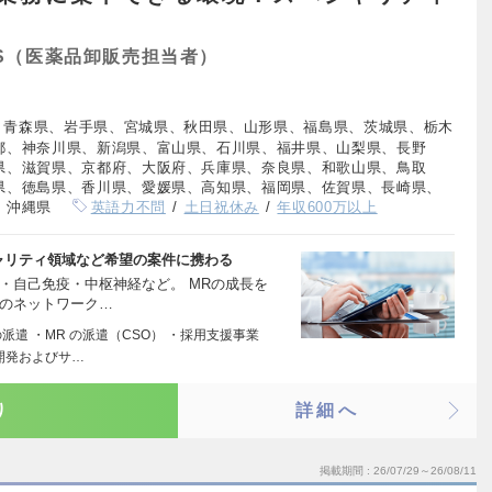
S（医薬品卸販売担当者）
、青森県、岩手県、宮城県、秋田県、山形県、福島県、茨城県、栃木
都、神奈川県、新潟県、富山県、石川県、福井県、山梨県、長野
県、滋賀県、京都府、大阪府、兵庫県、奈良県、和歌山県、鳥取
県、徳島県、香川県、愛媛県、高知県、福岡県、佐賀県、長崎県、
、沖縄県
英語力不問
土日祝休み
年収600万以上
ャリティ領域など希望の案件に携わる
・自己免疫・中枢神経など。 MRの成長を
数のネットワーク…
派遣 ・MR の派遣（CSO） ・採用支援事業
開発およびサ…
り
詳細へ
掲載期間
26/07/29～26/08/11