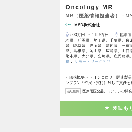
Oncology MR
MR（医薬情報担当者）・M
MSD株式会社
500万円 ～ 1199万円
北海道
木県、群馬県、埼玉県、千葉県、東
県、岐阜県、静岡県、愛知県、三重
県、島根県、岡山県、広島県、山口
熊本県、大分県、宮崎県、鹿児島県
務
リモートワーク可能
＜職務概要＞ ・オンコロジー関連製
ンプランの立案・実行に対して責任を
医療用医薬品、ワクチンの開発
会社概要
興味あ