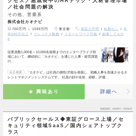
クセス／急成長中のHRテック・人材管理市場
／社会問題の解決
その他、営業系
株式会社カオナビ
700万円 ～ 1049万円
東京都
英語力不問
転勤なし
年
収600万以上
フレックス勤務
リモートワーク可能
副業してもO
K
従業員数1,000名～10,000名規模までのエンタープライズ領
域において、継続的に「カオナビ」を通じた人事・経営課題
の…
「カオナビ」は社員の個性/才能を発掘し、戦略人事を加速させるタ
会社概要
レントマネジメントシステムです。 社員の顔や名前、経験、評価…
興味あり
詳細へ
掲載期間
26/08/07～26/08/20
パブリックセールス◆東証グロース上場／セ
キュリティ領域SaaS／国内シェアトップク
ラス