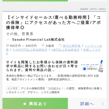
掲載期間
26/07/31～26/08/13
【インサイドセールス/選べる勤務時間】「コ
の保険」にアクセスがあった方へご提案/アポ
獲得率◎
その他、営業系
Sasuke Financial Lab株式会社
400万円 ～ 649万円
大阪府
株式公開準備
ベンチャー企
業
3,000万円以上資金調達済
1億円以上資金調達済
副業してもO
K
サイトを閲覧したお客様から保険の資料請
求や商品に関するお問い合わせが日々寄せ
られます。資料や商品の説…
具体的な業務の一例は下記となります。 ・架電(保険の資料請求者に対する架
電、相談アポイントメント獲得) ・資料発送(資料封入…
デジタル保険代理店「コのほけん！」の運営。 保険業界向け各種コ
会社概要
ンサルティング、デザイン、システム開発等
興味あり
詳細へ