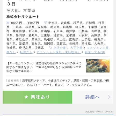
３日
その他、営業系
株式会社リクルート
400万円 ～ 449万円
北海道、青森県、岩手県、宮城県、秋田
県、山形県、福島県、茨城県、栃木県、群馬県、埼玉県、千葉県、東京
都、神奈川県、新潟県、富山県、石川県、福井県、山梨県、長野県、岐
阜県、静岡県、愛知県、三重県、滋賀県、京都府、大阪府、兵庫県、奈
良県、和歌山県、鳥取県、島根県、岡山県、広島県、山口県、徳島県、
香川県、愛媛県、高知県、福岡県、佐賀県、長崎県、熊本県、大分県、
宮崎県、鹿児島県、沖縄県
上場企業
大手企業
マネジメント業
務なし
転勤なし
ポテンシャル採用（未経験可）
副業してもOK
【スーモカウンター】 注文住宅や新築マンションの購入に
関するご相談を承り、 ご要望を整理しながらお客様へ中立
的な立場で建築会…
新卒採用メディア、中途採用メディア、就職・採用・労務支援、HR
会社概要
エージェント、アルバイト・パート、住まい、マリッジ＆ファミ…
興味あり
詳細へ
掲載期間
26/08/07～26/08/20