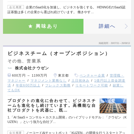
企業のSaaS化を加速し、ビジネスを強くする。 HENNGEのSaaS認
会社概要
証基盤は多くの企業から選ばれ続けています。 働きやす…
興味あり
詳細へ
掲載期間
26/07/31～26/08/13
ビジネスチーム（オープンポジション）
その他、営業系
株式会社クウゼン
600万円 ～ 1199万円
東京都
ベンチャー企業
管理職・
マネジャー
マネジメント業務なし
土日祝休み
1億円以上資金調達
済
年収600万以上
フレックス勤務
リモートワーク可能
副業し
てもOK
プロダクトの進化に合わせて、ビジネスチ
ームも進化をし続けています。高機能な自
社プロダクトを武器に、既…
1.「AI SaaS × コンサル × カスタム開発」のハイブリッドモデル：「クウゼン（K
UZEN）」という強力な自社プ…
ノーコードAIチャットボット「KUZEN」の開発を行うスタートアッ
会社概要