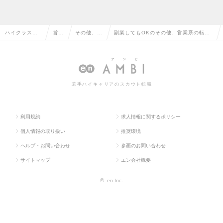
ハイクラス求
営業
その他、営
副業してもOKのその他、営業系の転
人TOP
系
業系
職・求人情報一覧
若手ハイキャリアのスカウト転職
利用規約
求人情報に関するポリシー
個人情報の取り扱い
推奨環境
ヘルプ・お問い合わせ
参画のお問い合わせ
サイトマップ
エン会社概要
©
en Inc.