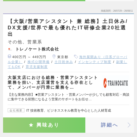
掲載期間
26/07/29～26/08/11
【大阪/営業アシスタント 兼 総務】土日休み/
DX支援/世界で最も優れたIT研修企業20社選
出
その他、営業系
トレノケート株式会社
400万円 ～ 449万円
東京都
海外展開あり（日系グローバ
ル企業）
株式公開準備
土日祝休み
インセンティブ制度
副業し
てもOK
育児支援制度
大阪支店における総務・営業アシスタント
業務を担い、支店運営を支える存在とし
て、メンバーが円滑に業務を…
【主な業務内容】 ■営業アシスタント ・営業メンバーが少しでも顧客対応・商談
に集中できる状態になるよう営業のサポートをお任せ…
IT 技術教育、ビジネススキル教育を中心とした人材育成
会社概要
興味あり
詳細へ