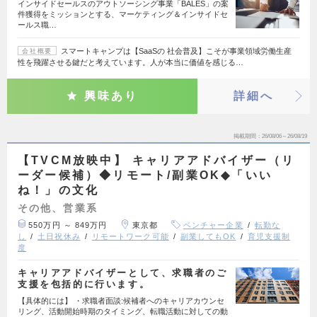
インサイドセールスのアウトソーシング事業「BALES」の案
件獲得をミッションとする、マーケティング＆インサイドセ
ールス職…
スマートキャンプは【SaaSの 社会普及】こそが事業領域労働生産
会社概要
性を飛躍させる鍵だと考えています。人が本当に価値を感じる…
興味あり
詳細へ
掲載期間
26/08/06～26/08/19
【TVCM放映中】 キャリアアドバイザー（リ
ーダー候補）◆リモート/副業OK◆「いい
ね！」の文化
その他、営業系
550万円 ～ 849万円
東京都
ベンチャー企業
転勤な
し
土日祝休み
リモートワーク可能
副業してもOK
育児支援制
度
キャリアアドバイザーとして、求職者のご
支援を包括的に行います。
【具体的には】 ・求職者面談:候補者へのキャリアカウンセ
リング、活動開始時期のタイミング、転職活動に対しての動