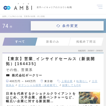
若手ハイキャリアのスカウト転職
副業してもOKのその他、営業系の転職・求人情報
74
条件変更
件
すべて
新着のみ
掲載終了間近
掲載期間
26/08/07～26/08/20
【東京】営業_インサイドセールス（新規開
拓）[164435]
その他、営業系
株式会社ギークリー
400万円 ～ 649万円
東京都
上場企業
転勤なし
土日
祝休み
ポテンシャル採用（未経験可）
副業してもOK
日本を代表するナショナルクライアントを
はじめ、大手企業、成長ベンチャーなど、
幅広い企業に対する新規開…