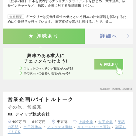
【仕事内容】 日本を代表するナショナルクライアントをはじめ、大手企業、成
長ベンチャーなど、幅広い企業に対する新規開拓（イン…
ギークリーは労働生産性の低さという日本の社会課題を解決するた
会社概要
めに企業経営を行っています。 顧客価値を追求し続けることで、業…
興味あり
詳細へ
興味のある求人に
チェックをつけよう!
興味あり
スカウトのマッチング精度があがる!
その求人への合格可能性がわかる!
掲載期間
26/08/05～26/08/18
営業企画/バイトルトーク
その他、営業系
ディップ株式会社
400万円 ～ 649万円
東京都
上場企業
大手企業
英語
力不問
土日祝休み
フレックス勤務
リモートワーク可能
副業し
てもOK