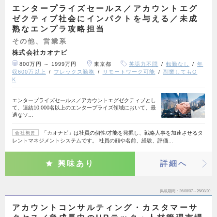
エンタープライズセールス／アカウントエグ
ゼクティブ社会にインパクトを与える／未成
熟なエンプラ攻略担当
その他、営業系
株式会社カオナビ
800万円 ～ 1999万円
東京都
英語力不問
転勤なし
年
収600万以上
フレックス勤務
リモートワーク可能
副業してもO
K
エンタープライズセールス／アカウントエグゼクティブとし
て、連結10,000名以上のエンタープライズ領域において、最
適なソ…
「カオナビ」は社員の個性/才能を発掘し、戦略人事を加速させるタ
会社概要
レントマネジメントシステムです。 社員の顔や名前、経験、評価…
興味あり
詳細へ
掲載期間
26/08/07～26/08/20
アカウントコンサルティング・カスタマーサ