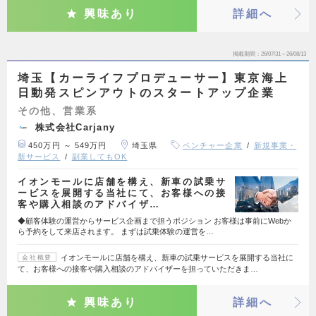
興味あり
詳細へ
掲載期間
26/07/31～26/08/13
埼玉【カーライフプロデューサー】東京海上
日動発スピンアウトのスタートアップ企業
その他、営業系
株式会社Carjany
450万円 ～ 549万円
埼玉県
ベンチャー企業
新規事業・
新サービス
副業してもOK
イオンモールに店舗を構え、新車の試乗サ
ービスを展開する当社にて、お客様への接
客や購入相談のアドバイザ…
◆顧客体験の運営からサービス企画まで担うポジション お客様は事前にWebか
ら予約をして来店されます。 まずは試乗体験の運営を…
イオンモールに店舗を構え、新車の試乗サービスを展開する当社に
会社概要
て、お客様への接客や購入相談のアドバイザーを担っていただきま…
興味あり
詳細へ