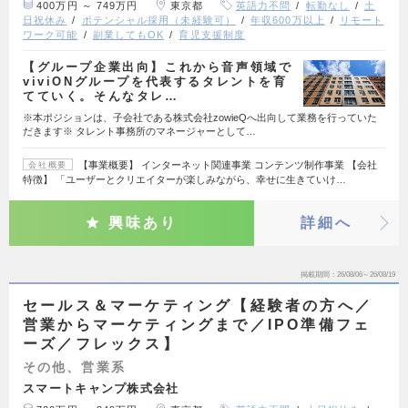
400万円 ～ 749万円
東京都
英語力不問
転勤なし
土
日祝休み
ポテンシャル採用（未経験可）
年収600万以上
リモート
ワーク可能
副業してもOK
育児支援制度
【グループ企業出向】これから音声領域で
viviONグループを代表するタレントを育
てていく。そんなタレ…
※本ポジションは、子会社である株式会社zowieQへ出向して業務を行っていた
だきます※ タレント事務所のマネージャーとして…
【事業概要】 インターネット関連事業 コンテンツ制作事業 【会社
会社概要
特徴】 「ユーザーとクリエイターが楽しみながら、幸せに生きていけ…
興味あり
詳細へ
掲載期間
26/08/06～26/08/19
セールス＆マーケティング【経験者の方へ／
営業からマーケティングまで／IPO準備フェ
ーズ／フレックス】
その他、営業系
スマートキャンプ株式会社