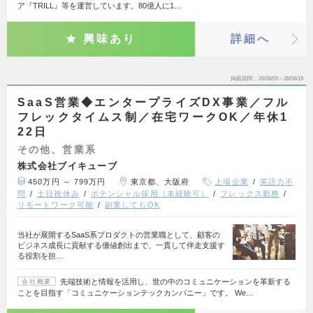
ア『TRILL』等を運営しています。80億人に1…
興味あり
詳細へ
掲載期間
26/08/05～26/08/19
SaaS営業◆エンタープライズDX事業／フル
フレックタイムス制／在宅ワークOK／年休1
22日
その他、営業系
株式会社ブイキューブ
450万円 ～ 799万円
東京都、大阪府
上場企業
英語力不
問
土日祝休み
ポテンシャル採用（未経験可）
フレックス勤務
リモートワーク可能
副業してもOK
当社が展開するSaaS系プロダクトの営業職として、顧客の
ビジネス成長に貢献する価値創出まで、一貫して伴走支援す
る役割を担…
先端技術と情報を活用し、世の中のコミュニケーションを革新する
会社概要
ことを目指す「コミュニケーションテックカンパニー」です。 We…