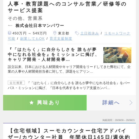
人事・教育課題へのコンサル営業／研修等の
サービス提案
その他、営業系
株式会社日本マンパワー
450万円 ～ 549万円
東京都
土日祝休み
リモートワーク
可能
副業してもOK
育児支援制度
『「はたらく」に自分らしさを 誰もが夢
中になれる社会を』をミッションに掲げ、
キャリア開発・人材開発事…
設立以来、日本における人材開発やキャリア開発をリードしてきた弊社にて、企
業の人事や人材開発担当者に対して、課題をヒアリン…
『「はたらく」に自分らしさを 誰もが夢中になれる社会を』をパー
会社概要
パス・ミッションに掲げ、『日本を代表するキャリア支援カンパ…
興味あり
詳細へ
掲載期間
26/08/08～26/08/21
【住宅領域】スーモカウンター住宅アドバイ
ザー/カウンター社員 年間休日145日/週休約