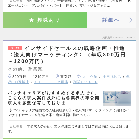
新卒採用メディア、中途採用メディア、就職・採用・労務支援、HR
会社概要
エージェント、アルバイト・パート、住まい、マリッジ＆ファミ…
興味あり
詳細へ
掲載期間
26/08/04～26/08/17
インサイドセールスの戦略企画・推進
NEW
〈法人向けマーケティング〉（年収800万円
～1200万円）
その他、営業系
800万円 ～ 1249万円
東京都
大手企業
土日祝休み
年
収600万以上
リモートワーク可能
副業してもOK
パソナキャリアがおすすめする求人です。
こちらの求人案件以外にも各業界の非公開
求人を多数保有しておりま…
【パソナキャリア経由での入社実績あり】■法人向けマーケティングにおけるイ
ンサイドセールスの戦略立案・施策運営に携わってい…
匿名求人のため、求人詳細につきましてはご面談時にお伝え致しま
会社概要
す。