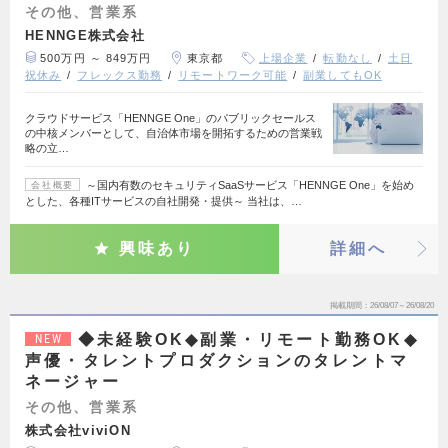
その他、営業系
HENNGE株式会社
500万円 ～ 849万円
東京都
上場企業
転勤なし
土日
祝休み
フレックス勤務
リモートワーク可能
副業してもOK
クラウドサービス「HENNGE One」のパブリックセールス
の中核メンバーとして、自治体市場を開拓するための営業戦
略の立…
～国内有数のセキュリティSaaSサービス「HENNGE One」を始め
会社概要
とした、各種ITサービスの自社開発・提供～ 当社は、…
興味あり
詳細へ
掲載期間
26/08/07～26/08/20
◆未経験OK◆副業・リモート勤務OK◆
NEW
声優・タレントプロダクションのタレントマ
ネージャー
その他、営業系
株式会社viviON