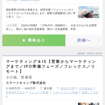
福祉業界のDX化を推進する、経営支援ソリューションのイ
ンサイドセールスをお任せします。顧客の課題解決に深く寄
り添う、コン…
【会社の特徴】 「LITALICO（利他利己）」社名そのものを企業理
会社概要
念とし、障がい者の就労支援事業、障がい児支援事業、学習…
興味あり
詳細へ
掲載期間
26/08/06～26/08/19
マーケティング＆IS【営業からマーケティン
グまで／IPO準備フェーズ／フレックス／リ
モート】
その他、営業系
スマートキャンプ株式会社
600万円 ～ 849万円
東京都
英語力不問
土日祝休み
年収600万以上
フレックス勤務
リモートワーク可能
副業してもO
K