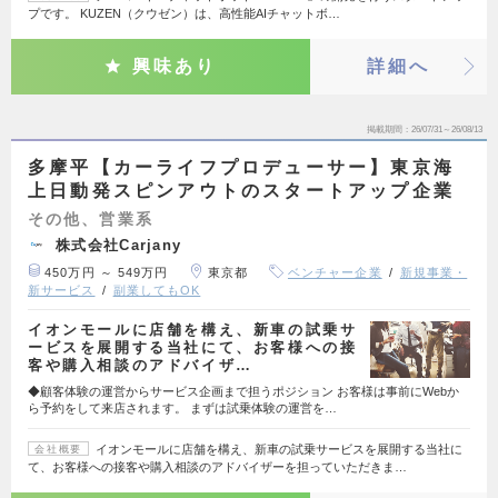
プです。 KUZEN（クウゼン）は、高性能AIチャットボ…
興味あり
詳細へ
掲載期間
26/07/31～26/08/13
多摩平【カーライフプロデューサー】東京海
上日動発スピンアウトのスタートアップ企業
その他、営業系
株式会社Carjany
450万円 ～ 549万円
東京都
ベンチャー企業
新規事業・
新サービス
副業してもOK
イオンモールに店舗を構え、新車の試乗サ
ービスを展開する当社にて、お客様への接
客や購入相談のアドバイザ…
◆顧客体験の運営からサービス企画まで担うポジション お客様は事前にWebか
ら予約をして来店されます。 まずは試乗体験の運営を…
イオンモールに店舗を構え、新車の試乗サービスを展開する当社に
会社概要
て、お客様への接客や購入相談のアドバイザーを担っていただきま…