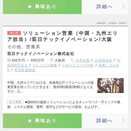
興味あり
詳細へ
掲載期間
26/08/04～26/08/17
ソリューション営業（中国・九州エリ
NEW
ア担当）/双日テックイノベーション/大阪
その他、営業系
双日テックイノベーション株式会社
600万円 ～ 899万円
大阪府
大手企業
土日祝休み
年
収600万以上
フレックス勤務
リモートワーク可能
副業してもO
K
育児支援制度
中国、九州エリアにおける、先進的なITソリューションの提
案営業を担っていただきます。 既存8割/新規2割程となりま
すが、入…
■国内外の最新ソリューションによるネットワーク・ITインフラ構
会社概要
築、システム開発、​運用・保守などのサービス提供、およびデ…
興味あり
詳細へ