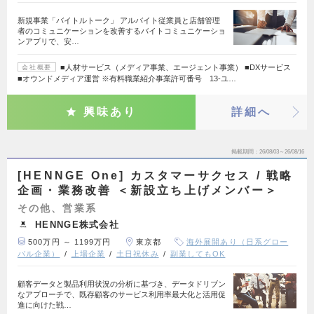
新規事業「バイトルトーク」 アルバイト従業員と店舗管理
者のコミュニケーションを改善するバイトコミュニケーショ
ンアプリで、安…
■人材サービス（メディア事業、エージェント事業） ■DXサービス
会社概要
■オウンドメディア運営 ※有料職業紹介事業許可番号 13-ユ…
興味あり
詳細へ
掲載期間
26/08/03～26/08/16
[HENNGE One] カスタマーサクセス / 戦略
企画・業務改善 ＜新設立ち上げメンバー＞
その他、営業系
HENNGE株式会社
500万円 ～ 1199万円
東京都
海外展開あり（日系グロー
バル企業）
上場企業
土日祝休み
副業してもOK
顧客データと製品利用状況の分析に基づき、データドリブン
なアプローチで、既存顧客のサービス利用率最大化と活用促
進に向けた戦…