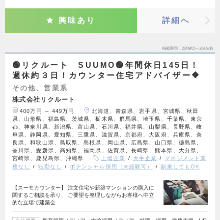
興味あり
詳細へ
掲載期間
26/08/05～26/08/18
🟢リクルート SUUMO🟢年間休日145日！
週休約３日！カウンター住宅アドバイザー🔶
その他、営業系
株式会社リクルート
400万円 ～ 449万円
北海道、青森県、岩手県、宮城県、秋田
県、山形県、福島県、茨城県、栃木県、群馬県、埼玉県、千葉県、東京
都、神奈川県、新潟県、富山県、石川県、福井県、山梨県、長野県、岐
阜県、静岡県、愛知県、三重県、滋賀県、京都府、大阪府、兵庫県、奈
良県、和歌山県、鳥取県、島根県、岡山県、広島県、山口県、徳島県、
香川県、愛媛県、高知県、福岡県、佐賀県、長崎県、熊本県、大分県、
宮崎県、鹿児島県、沖縄県
上場企業
大手企業
マネジメント業
務なし
転勤なし
ポテンシャル採用（未経験可）
副業してもOK
【スーモカウンター】 注文住宅や新築マンションの購入に
関するご相談を承り、 ご要望を整理しながらお客様へ中立
的な立場で建築会…