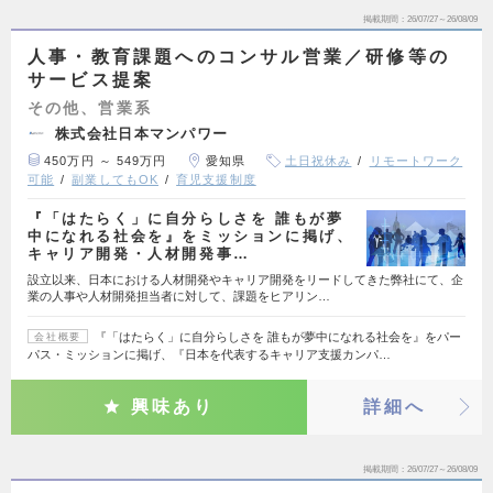
掲載期間
26/07/27～26/08/09
人事・教育課題へのコンサル営業／研修等の
サービス提案
その他、営業系
株式会社日本マンパワー
450万円 ～ 549万円
愛知県
土日祝休み
リモートワーク
可能
副業してもOK
育児支援制度
『「はたらく」に自分らしさを 誰もが夢
中になれる社会を』をミッションに掲げ、
キャリア開発・人材開発事…
設立以来、日本における人材開発やキャリア開発をリードしてきた弊社にて、企
業の人事や人材開発担当者に対して、課題をヒアリン…
『「はたらく」に自分らしさを 誰もが夢中になれる社会を』をパー
会社概要
パス・ミッションに掲げ、『日本を代表するキャリア支援カンパ…
興味あり
詳細へ
掲載期間
26/07/27～26/08/09