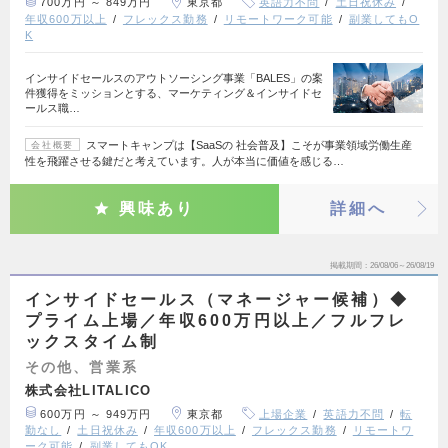
700万円 ～ 849万円
東京都
英語力不問
土日祝休み
年収600万以上
フレックス勤務
リモートワーク可能
副業してもO
K
インサイドセールスのアウトソーシング事業「BALES」の案
件獲得をミッションとする、マーケティング＆インサイドセ
ールス職…
スマートキャンプは【SaaSの 社会普及】こそが事業領域労働生産
会社概要
性を飛躍させる鍵だと考えています。人が本当に価値を感じる…
興味あり
詳細へ
掲載期間
26/08/06～26/08/19
インサイドセールス（マネージャー候補）◆
プライム上場／年収600万円以上／フルフレ
ックスタイム制
その他、営業系
株式会社LITALICO
600万円 ～ 949万円
東京都
上場企業
英語力不問
転
勤なし
土日祝休み
年収600万以上
フレックス勤務
リモートワ
ーク可能
副業してもOK