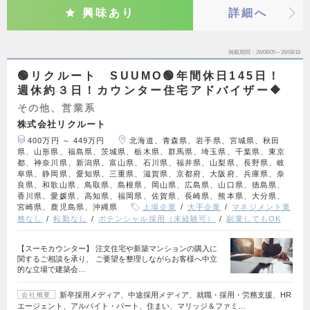
興味あり
詳細へ
掲載期間
26/08/05～26/08/18
🟢リクルート SUUMO🟢年間休日145日！
週休約３日！カウンター住宅アドバイザー🔶
その他、営業系
株式会社リクルート
400万円 ～ 449万円
北海道、青森県、岩手県、宮城県、秋田
県、山形県、福島県、茨城県、栃木県、群馬県、埼玉県、千葉県、東京
都、神奈川県、新潟県、富山県、石川県、福井県、山梨県、長野県、岐
阜県、静岡県、愛知県、三重県、滋賀県、京都府、大阪府、兵庫県、奈
良県、和歌山県、鳥取県、島根県、岡山県、広島県、山口県、徳島県、
香川県、愛媛県、高知県、福岡県、佐賀県、長崎県、熊本県、大分県、
宮崎県、鹿児島県、沖縄県
上場企業
大手企業
マネジメント業
務なし
転勤なし
ポテンシャル採用（未経験可）
副業してもOK
【スーモカウンター】 注文住宅や新築マンションの購入に
関するご相談を承り、 ご要望を整理しながらお客様へ中立
的な立場で建築会…
新卒採用メディア、中途採用メディア、就職・採用・労務支援、HR
会社概要
エージェント、アルバイト・パート、住まい、マリッジ＆ファミ…