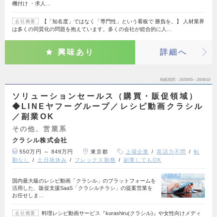
機付け ・求人…
【「知名度」ではなく「専門性」という看板で 勝負を。】 人材業界
会社概要
は多くの同質化の問題を抱えています。多くの会社が総合的に人…
興味あり
詳細へ
掲載期間
26/08/05～26/08/18
ソリューションセールス（購買・販促領域）
◆LINEヤフーグループ／レシピ動画クラシル
／副業OK
その他、営業系
クラシル株式会社
550万円 ～ 849万円
東京都
上場企業
英語力不問
転
勤なし
土日祝休み
フレックス勤務
副業してもOK
国内最大級のレシピ動画「クラシル」のプラットフォームを
活用した、販促支援SaaS「クラシルチラシ」の提案営業を
お任せしま…
料理レシピ動画サービス『kurashiru(クラシル)』や女性向けメディ
会社概要