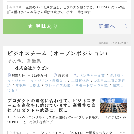
企業のSaaS化を加速し、ビジネスを強くする。 HENNGEのSaaS認
会社概要
証基盤は多くの企業から選ばれ続けています。 働きやす…
興味あり
詳細へ
掲載期間
26/07/31～26/08/13
ビジネスチーム（オープンポジション）
その他、営業系
株式会社クウゼン
600万円 ～ 1199万円
東京都
ベンチャー企業
管理職・
マネジャー
マネジメント業務なし
土日祝休み
1億円以上資金調達
済
年収600万以上
フレックス勤務
リモートワーク可能
副業し
てもOK
プロダクトの進化に合わせて、ビジネスチ
ームも進化をし続けています。高機能な自
社プロダクトを武器に、既…
1.「AI SaaS × コンサル × カスタム開発」のハイブリッドモデル：「クウゼン（K
UZEN）」という強力な自社プ…
ノーコードAIチャットボット「KUZEN」の開発を行うスタートアッ
会社概要