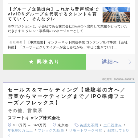
【グループ企業出向】これから音声領域で
viviONグループを代表するタレントを育
てていく。そんなタレ…
※本ポジションは、子会社である株式会社zowieQへ出向して業務を行っていた
だきます※ タレント事務所のマネージャーとして…
【事業概要】 インターネット関連事業 コンテンツ制作事業 【会社
会社概要
特徴】 「ユーザーとクリエイターが楽しみながら、幸せに生きていけ…
興味あり
詳細へ
掲載期間
26/08/06～26/08/19
セールス＆マーケティング【経験者の方へ／
営業からマーケティングまで／IPO準備フェ
ーズ／フレックス】
その他、営業系
スマートキャンプ株式会社
700万円 ～ 849万円
東京都
英語力不問
土日祝休み
年収600万以上
フレックス勤務
リモートワーク可能
副業してもO
K