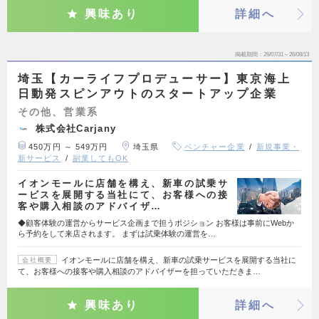
興味あり
詳細へ
掲載期間
26/07/31～26/08/13
埼玉【カーライフプロデューサー】東京海上
日動発スピンアウトのスタートアップ企業
その他、営業系
株式会社Carjany
450万円 ～ 549万円
埼玉県
ベンチャー企業
新規事業・
新サービス
副業してもOK
イオンモールに店舗を構え、新車の試乗サ
ービスを展開する当社にて、お客様への接
客や購入相談のアドバイザ…
◆顧客体験の運営からサービス企画まで担うポジション お客様は事前にWebか
ら予約をして来店されます。 まずは試乗体験の運営を…
イオンモールに店舗を構え、新車の試乗サービスを展開する当社に
会社概要
て、お客様への接客や購入相談のアドバイザーを担っていただきま…
興味あり
詳細へ