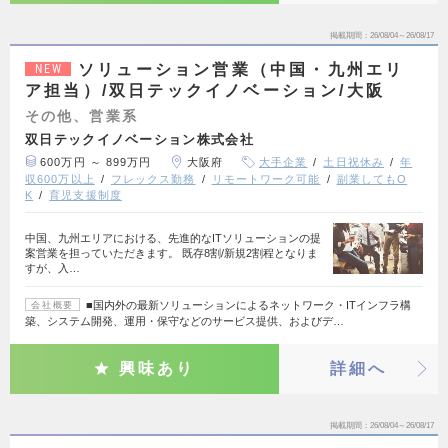
掲載期間
26/08/04～26/08/17
ソリューション営業（中国・九州エリ
NEW
ア担当）/双日テックイノベーション/大阪
その他、営業系
双日テックイノベーション株式会社
600万円 ～ 899万円
大阪府
大手企業
土日祝休み
年
収600万以上
フレックス勤務
リモートワーク可能
副業してもO
K
育児支援制度
中国、九州エリアにおける、先進的なITソリューションの提
案営業を担っていただきます。 既存8割/新規2割程となりま
すが、入…
■国内外の最新ソリューションによるネットワーク・ITインフラ構
会社概要
築、システム開発、​運用・保守などのサービス提供、およびデ…
興味あり
詳細へ
掲載期間
26/08/04～26/08/17