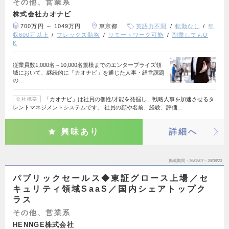
その他、営業系
株式会社カオナビ
700万円 ～ 1049万円
東京都
英語力不問
転勤なし
年
収600万以上
フレックス勤務
リモートワーク可能
副業してもO
K
従業員数1,000名～10,000名規模までのエンタープライズ領
域において、継続的に「カオナビ」を通じた人事・経営課題
の…
「カオナビ」は社員の個性/才能を発掘し、戦略人事を加速させるタ
会社概要
レントマネジメントシステムです。 社員の顔や名前、経験、評価…
興味あり
詳細へ
掲載期間
26/08/07～26/08/20
パブリックセールス◆東証グロース上場／セ
キュリティ領域SaaS／国内シェアトップク
ラス
その他、営業系
HENNGE株式会社