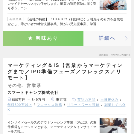
ンサイドセールスをお任せします。顧客の課題解決に深く寄
り添う、コン…
【会社の特徴】 「LITALICO（利他利己）」社名そのものを企業理
会社概要
念とし、障がい者の就労支援事業、障がい児支援事業、学習…
興味あり
詳細へ
掲載期間
26/08/06～26/08/19
マーケティング＆IS【営業からマーケティン
グまで／IPO準備フェーズ／フレックス／リ
モート】
その他、営業系
スマートキャンプ株式会社
600万円 ～ 849万円
東京都
英語力不問
土日祝休み
年収600万以上
フレックス勤務
リモートワーク可能
副業してもO
K
インサイドセールスのアウトソーシング事業「BALES」の案
件獲得をミッションとする、マーケティング＆インサイドセ
ールス職…