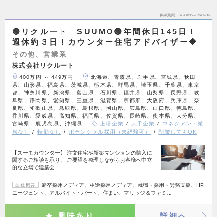
掲載期間
26/08/05～26/08/18
🟢リクルート SUUMO🟢年間休日145日！
週休約３日！カウンター住宅アドバイザー🔶
その他、営業系
株式会社リクルート
400万円 ～ 449万円
北海道、青森県、岩手県、宮城県、秋田
県、山形県、福島県、茨城県、栃木県、群馬県、埼玉県、千葉県、東京
都、神奈川県、新潟県、富山県、石川県、福井県、山梨県、長野県、岐
阜県、静岡県、愛知県、三重県、滋賀県、京都府、大阪府、兵庫県、奈
良県、和歌山県、鳥取県、島根県、岡山県、広島県、山口県、徳島県、
香川県、愛媛県、高知県、福岡県、佐賀県、長崎県、熊本県、大分県、
宮崎県、鹿児島県、沖縄県
上場企業
大手企業
マネジメント業
務なし
転勤なし
ポテンシャル採用（未経験可）
副業してもOK
【スーモカウンター】 注文住宅や新築マンションの購入に
関するご相談を承り、 ご要望を整理しながらお客様へ中立
的な立場で建築会…
新卒採用メディア、中途採用メディア、就職・採用・労務支援、HR
会社概要
エージェント、アルバイト・パート、住まい、マリッジ＆ファミ…
興味あり
詳細へ