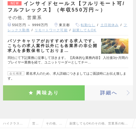
インサイドセールス【フルリモート可/
NEW
フルフレックス】（年収550万円～）
その他、営業系
550万円 ～ 9999万円
東京都
転勤なし
土日祝休み
フ
レックス勤務
リモートワーク可能
副業してもOK
パソナキャリアがおすすめする求人です。
こちらの求人案件以外にも各業界の非公開
求人を多数保有しておりま…
同社にて下記業務に従事して頂きます。 【具体的な業務内容】 入社後3か月間の
プレイヤー業務を経て、ユニットリーダーとしてチー…
匿名求人のため、求人詳細につきましてはご面談時にお伝え致しま
会社概要
す。
興味あり
詳細へ
ハイクラス求
営業
その他、営
副業してもOKのその他、営業系の転
人TOP
系
業系
職・求人情報一覧