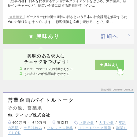
【仕事内容】 日本を代表するナショナルクライアントをはじめ、大手企業、成
長ベンチャーなど、幅広い企業に対する新規開拓（イン…
ギークリーは労働生産性の低さという日本の社会課題を解決するた
会社概要
めに企業経営を行っています。 顧客価値を追求し続けることで、業…
興味あり
詳細へ
興味のある求人に
チェックをつけよう!
興味あり
スカウトのマッチング精度があがる!
その求人への合格可能性がわかる!
掲載期間
26/08/05～26/08/18
営業企画/バイトルトーク
その他、営業系
ディップ株式会社
400万円 ～ 649万円
東京都
上場企業
大手企業
英語
力不問
土日祝休み
フレックス勤務
リモートワーク可能
副業し
てもOK