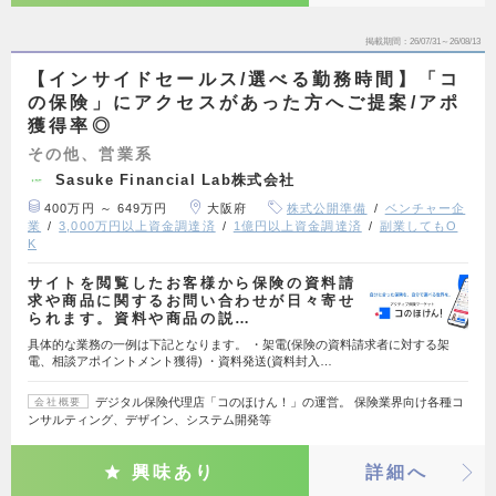
掲載期間
26/07/31～26/08/13
【インサイドセールス/選べる勤務時間】「コ
の保険」にアクセスがあった方へご提案/アポ
獲得率◎
その他、営業系
Sasuke Financial Lab株式会社
400万円 ～ 649万円
大阪府
株式公開準備
ベンチャー企
業
3,000万円以上資金調達済
1億円以上資金調達済
副業してもO
K
サイトを閲覧したお客様から保険の資料請
求や商品に関するお問い合わせが日々寄せ
られます。資料や商品の説…
具体的な業務の一例は下記となります。 ・架電(保険の資料請求者に対する架
電、相談アポイントメント獲得) ・資料発送(資料封入…
デジタル保険代理店「コのほけん！」の運営。 保険業界向け各種コ
会社概要
ンサルティング、デザイン、システム開発等
興味あり
詳細へ