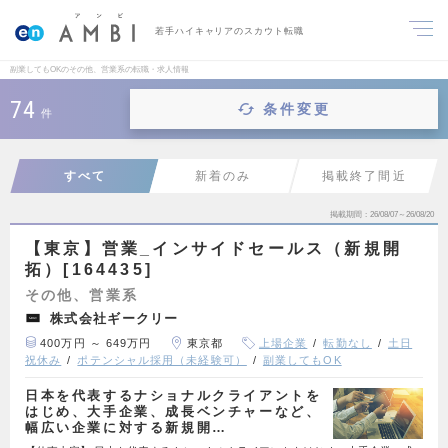
若手ハイキャリアのスカウト転職
副業してもOKのその他、営業系の転職・求人情報
74
条件変更
件
すべて
新着のみ
掲載終了間近
掲載期間
26/08/07～26/08/20
【東京】営業_インサイドセールス（新規開
拓）[164435]
その他、営業系
株式会社ギークリー
400万円 ～ 649万円
東京都
上場企業
転勤なし
土日
祝休み
ポテンシャル採用（未経験可）
副業してもOK
日本を代表するナショナルクライアントを
はじめ、大手企業、成長ベンチャーなど、
幅広い企業に対する新規開…