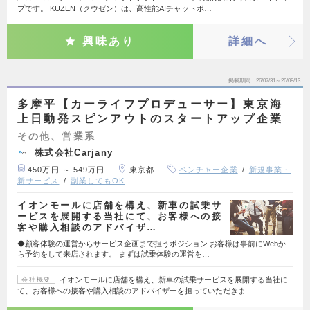
プです。 KUZEN（クウゼン）は、高性能AIチャットボ…
興味あり
詳細へ
掲載期間
26/07/31～26/08/13
多摩平【カーライフプロデューサー】東京海
上日動発スピンアウトのスタートアップ企業
その他、営業系
株式会社Carjany
450万円 ～ 549万円
東京都
ベンチャー企業
新規事業・
新サービス
副業してもOK
イオンモールに店舗を構え、新車の試乗サ
ービスを展開する当社にて、お客様への接
客や購入相談のアドバイザ…
◆顧客体験の運営からサービス企画まで担うポジション お客様は事前にWebか
ら予約をして来店されます。 まずは試乗体験の運営を…
イオンモールに店舗を構え、新車の試乗サービスを展開する当社に
会社概要
て、お客様への接客や購入相談のアドバイザーを担っていただきま…