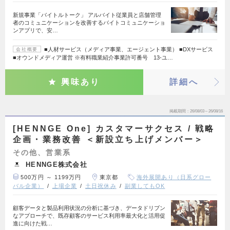
新規事業「バイトルトーク」 アルバイト従業員と店舗管理
者のコミュニケーションを改善するバイトコミュニケーショ
ンアプリで、安…
■人材サービス（メディア事業、エージェント事業） ■DXサービス
会社概要
■オウンドメディア運営 ※有料職業紹介事業許可番号 13-ユ…
興味あり
詳細へ
掲載期間
26/08/03～26/08/16
[HENNGE One] カスタマーサクセス / 戦略
企画・業務改善 ＜新設立ち上げメンバー＞
その他、営業系
HENNGE株式会社
500万円 ～ 1199万円
東京都
海外展開あり（日系グロー
バル企業）
上場企業
土日祝休み
副業してもOK
顧客データと製品利用状況の分析に基づき、データドリブン
なアプローチで、既存顧客のサービス利用率最大化と活用促
進に向けた戦…