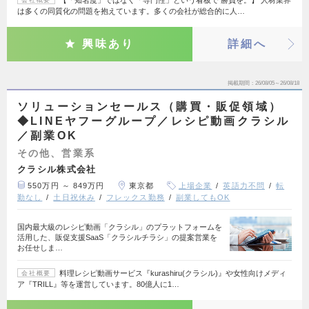
【「知名度」ではなく「専門性」という看板で 勝負を。】 人材業界
会社概要
は多くの同質化の問題を抱えています。多くの会社が総合的に人…
興味あり
詳細へ
掲載期間
26/08/05～26/08/18
ソリューションセールス（購買・販促領域）
◆LINEヤフーグループ／レシピ動画クラシル
／副業OK
その他、営業系
クラシル株式会社
550万円 ～ 849万円
東京都
上場企業
英語力不問
転
勤なし
土日祝休み
フレックス勤務
副業してもOK
国内最大級のレシピ動画「クラシル」のプラットフォームを
活用した、販促支援SaaS「クラシルチラシ」の提案営業を
お任せしま…
料理レシピ動画サービス『kurashiru(クラシル)』や女性向けメディ
会社概要
ア『TRILL』等を運営しています。80億人に1…