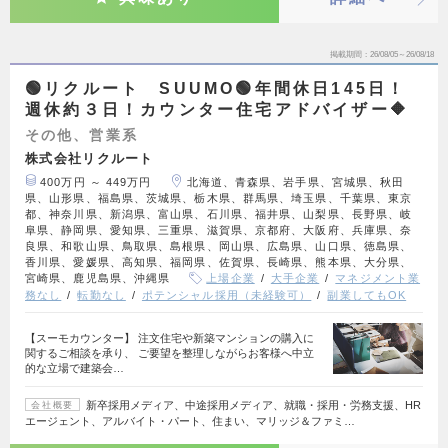
掲載期間
26/08/05～26/08/18
🟢リクルート SUUMO🟢年間休日145日！
週休約３日！カウンター住宅アドバイザー🔶
その他、営業系
株式会社リクルート
400万円 ～ 449万円
北海道、青森県、岩手県、宮城県、秋田
県、山形県、福島県、茨城県、栃木県、群馬県、埼玉県、千葉県、東京
都、神奈川県、新潟県、富山県、石川県、福井県、山梨県、長野県、岐
阜県、静岡県、愛知県、三重県、滋賀県、京都府、大阪府、兵庫県、奈
良県、和歌山県、鳥取県、島根県、岡山県、広島県、山口県、徳島県、
香川県、愛媛県、高知県、福岡県、佐賀県、長崎県、熊本県、大分県、
宮崎県、鹿児島県、沖縄県
上場企業
大手企業
マネジメント業
務なし
転勤なし
ポテンシャル採用（未経験可）
副業してもOK
【スーモカウンター】 注文住宅や新築マンションの購入に
関するご相談を承り、 ご要望を整理しながらお客様へ中立
的な立場で建築会…
新卒採用メディア、中途採用メディア、就職・採用・労務支援、HR
会社概要
エージェント、アルバイト・パート、住まい、マリッジ＆ファミ…