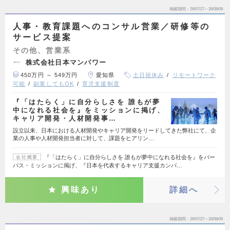
掲載期間
26/07/27～26/08/09
人事・教育課題へのコンサル営業／研修等の
サービス提案
その他、営業系
株式会社日本マンパワー
450万円 ～ 549万円
愛知県
土日祝休み
リモートワーク
可能
副業してもOK
育児支援制度
『「はたらく」に自分らしさを 誰もが夢
中になれる社会を』をミッションに掲げ、
キャリア開発・人材開発事…
設立以来、日本における人材開発やキャリア開発をリードしてきた弊社にて、企
業の人事や人材開発担当者に対して、課題をヒアリン…
『「はたらく」に自分らしさを 誰もが夢中になれる社会を』をパー
会社概要
パス・ミッションに掲げ、『日本を代表するキャリア支援カンパ…
興味あり
詳細へ
掲載期間
26/07/27～26/08/09