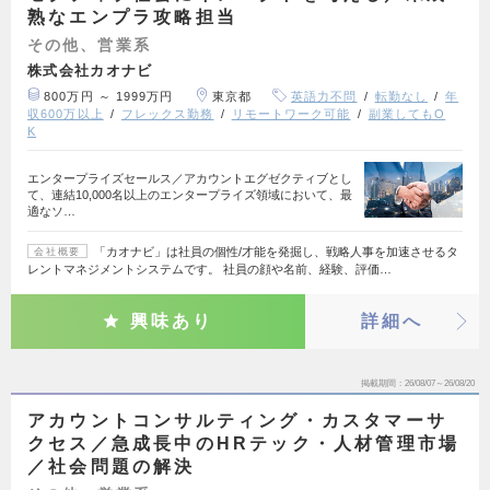
熟なエンプラ攻略担当
その他、営業系
株式会社カオナビ
800万円 ～ 1999万円
東京都
英語力不問
転勤なし
年
収600万以上
フレックス勤務
リモートワーク可能
副業してもO
K
エンタープライズセールス／アカウントエグゼクティブとし
て、連結10,000名以上のエンタープライズ領域において、最
適なソ…
「カオナビ」は社員の個性/才能を発掘し、戦略人事を加速させるタ
会社概要
レントマネジメントシステムです。 社員の顔や名前、経験、評価…
興味あり
詳細へ
掲載期間
26/08/07～26/08/20
アカウントコンサルティング・カスタマーサ
クセス／急成長中のHRテック・人材管理市場
／社会問題の解決