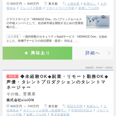
500万円 ～ 849万円
東京都
上場企業
転勤なし
土日
祝休み
フレックス勤務
リモートワーク可能
副業してもOK
クラウドサービス「HENNGE One」のパブリックセールス
の中核メンバーとして、自治体市場を開拓するための営業戦
略の立…
～国内有数のセキュリティSaaSサービス「HENNGE One」を始め
会社概要
とした、各種ITサービスの自社開発・提供～ 当社は、…
興味あり
詳細へ
掲載期間
26/08/07～26/08/20
◆未経験OK◆副業・リモート勤務OK◆
NEW
声優・タレントプロダクションのタレントマ
ネージャー
その他、営業系
株式会社viviON
400万円 ～ 749万円
東京都
英語力不問
転勤なし
土
日祝休み
ポテンシャル採用（未経験可）
年収600万以上
リモート
ワーク可能
副業してもOK
育児支援制度