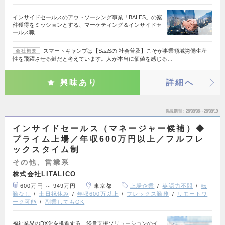
インサイドセールスのアウトソーシング事業「BALES」の案
件獲得をミッションとする、マーケティング＆インサイドセ
ールス職…
スマートキャンプは【SaaSの 社会普及】こそが事業領域労働生産
会社概要
性を飛躍させる鍵だと考えています。人が本当に価値を感じる…
興味あり
詳細へ
掲載期間
26/08/06～26/08/19
インサイドセールス（マネージャー候補）◆
プライム上場／年収600万円以上／フルフレ
ックスタイム制
その他、営業系
株式会社LITALICO
600万円 ～ 949万円
東京都
上場企業
英語力不問
転
勤なし
土日祝休み
年収600万以上
フレックス勤務
リモートワ
ーク可能
副業してもOK
福祉業界のDX化を推進する、経営支援ソリューションのイ