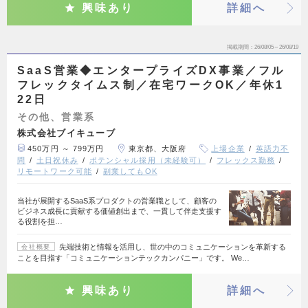
興味あり
詳細へ
掲載期間
26/08/05～26/08/19
SaaS営業◆エンタープライズDX事業／フル
フレックタイムス制／在宅ワークOK／年休1
22日
その他、営業系
株式会社ブイキューブ
450万円 ～ 799万円
東京都、大阪府
上場企業
英語力不
問
土日祝休み
ポテンシャル採用（未経験可）
フレックス勤務
リモートワーク可能
副業してもOK
当社が展開するSaaS系プロダクトの営業職として、顧客の
ビジネス成長に貢献する価値創出まで、一貫して伴走支援す
る役割を担…
先端技術と情報を活用し、世の中のコミュニケーションを革新する
会社概要
ことを目指す「コミュニケーションテックカンパニー」です。 We…
興味あり
詳細へ