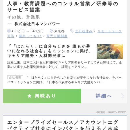
人事・教育課題へのコンサル営業／研修等の
サービス提案
その他、営業系
株式会社日本マンパワー
450万円 ～ 549万円
東京都
土日祝休み
リモートワーク
可能
副業してもOK
育児支援制度
『「はたらく」に自分らしさを 誰もが夢
中になれる社会を』をミッションに掲げ、
キャリア開発・人材開発事…
設立以来、日本における人材開発やキャリア開発をリードしてきた弊社にて、企
業の人事や人材開発担当者に対して、課題をヒアリン…
『「はたらく」に自分らしさを 誰もが夢中になれる社会を』をパー
会社概要
パス・ミッションに掲げ、『日本を代表するキャリア支援カンパ…
興味あり
詳細へ
掲載期間
26/08/07～26/08/20
エンタープライズセールス／アカウントエグ
ゼクティブ社会にインパクトを与える／未成