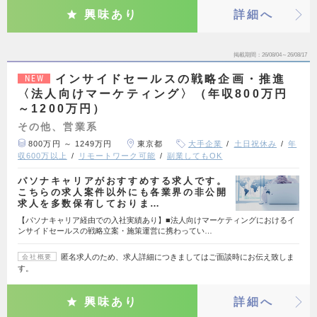
興味あり
詳細へ
掲載期間
26/08/04～26/08/17
インサイドセールスの戦略企画・推進
NEW
〈法人向けマーケティング〉（年収800万円
～1200万円）
その他、営業系
800万円 ～ 1249万円
東京都
大手企業
土日祝休み
年
収600万以上
リモートワーク可能
副業してもOK
パソナキャリアがおすすめする求人です。
こちらの求人案件以外にも各業界の非公開
求人を多数保有しておりま…
【パソナキャリア経由での入社実績あり】■法人向けマーケティングにおけるイ
ンサイドセールスの戦略立案・施策運営に携わってい…
匿名求人のため、求人詳細につきましてはご面談時にお伝え致しま
会社概要
す。
興味あり
詳細へ