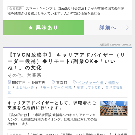
スマートキャンプは【SaaSの 社会普及】こそが事業領域労働生産
会社概要
性を飛躍させる鍵だと考えています。人が本当に価値を感じる…
興味あり
詳細へ
掲載期間
26/08/06～26/08/19
【TVCM放映中】 キャリアアドバイザー（リ
ーダー候補）◆リモート/副業OK◆「いい
ね！」の文化
その他、営業系
550万円 ～ 849万円
東京都
ベンチャー企業
転勤な
し
土日祝休み
リモートワーク可能
副業してもOK
育児支援制
度
キャリアアドバイザーとして、求職者のご
支援を包括的に行います。
【具体的には】 ・求職者面談:候補者へのキャリアカウンセ
リング、活動開始時期のタイミング、転職活動に対しての動
機付け ・求人…