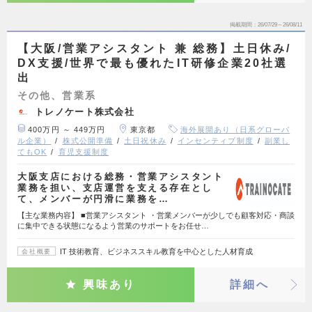
掲載期間
26/07/29～26/08/11
【大阪/営業アシスタント 兼 総務】土日休み/
DX支援/世界で最も優れたIT研修企業20社選
出
その他、営業系
トレノケート株式会社
400万円 ～ 449万円
東京都
海外展開あり（日系グローバ
ル企業）
株式公開準備
土日祝休み
インセンティブ制度
副業し
てもOK
育児支援制度
大阪支店における総務・営業アシスタント
業務を担い、支店運営を支える存在とし
て、メンバーが円滑に業務を…
【主な業務内容】 ■営業アシスタント ・営業メンバーが少しでも顧客対応・商談
に集中できる状態になるよう営業のサポートをお任せ…
IT 技術教育、ビジネススキル教育を中心とした人材育成
会社概要
興味あり
詳細へ