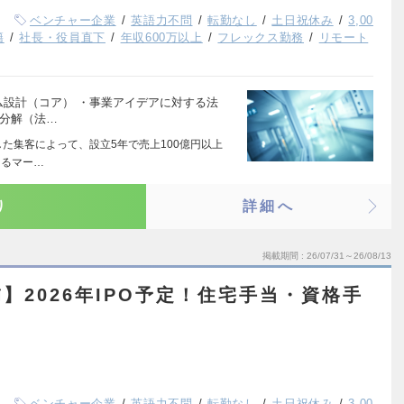
ベンチャー企業
英語力不問
転勤なし
土日祝休み
3,00
籍
社長・役員直下
年収600万以上
フレックス勤務
リモート
キーム設計（コア） ・事業アイデアに対する法
ク分解（法…
した集客によって、設立5年で売上100億円以上
よるマー…
り
詳細へ
掲載期間
26/07/31～26/08/13
】2026年IPO予定！住宅手当・資格手
ベンチャー企業
英語力不問
転勤なし
土日祝休み
3,00