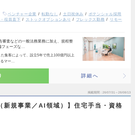
ベンチャー企業
転勤なし
土日祝休み
ポテンシャル採用
長・役員直下
ストックオプションあり
フレックス勤務
リモー
告審査などの一般法務業務に加え、規程整
備フェーズな…
した集客によって、設立5年で売上100億円以上
よるマー…
り
詳細へ
掲載期間
26/07/31～26/08/13
（新規事業／AI領域）】住宅手当・資格