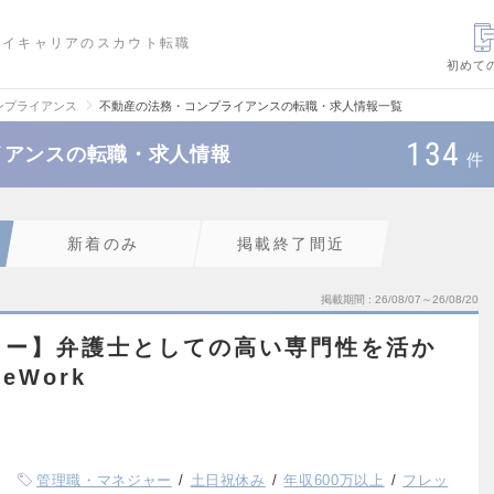
ハイキャリアのスカウト転職
初めて
ンプライアンス
不動産の法務・コンプライアンスの転職・求人情報一覧
134
イアンスの転職・求人情報
件
新着のみ
掲載終了間近
掲載期間
26/08/07～26/08/20
ャー】弁護士としての高い専門性を活か
Work
管理職・マネジャー
土日祝休み
年収600万以上
フレッ