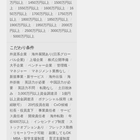
万円以上
1450万円以上
1500万円以
上
1550万円以上
1600万円以上
16
50万円以上
1700万円以上
1750万円
以上
1800万円以上
1850万円以上
1900万円以上
1950万円以上
2000万
円以上
2500万円以上
3000万円以上
5000万円以上
こだわり条件
外資系企業
海外展開あり(日系グロー
バル企業)
上場企業
株式公開準備
大手企業
ベンチャー企業
管理職・
マネジャー
マネジメント業務なし
新規事業・新サービス
海外出張
海
外折衝
英語力が必要
中国語力が必
要
英語力不問
転勤なし
土日祝休
み
3,000万円以上資金調達済
1億円
以上資金調達済
ポテンシャル採用（未
経験可）
20代役員在籍
CxO候補
社長・役員直下
事業責任者
サービ
ス責任者
開発責任者
海外転勤
年
収600万以上
インセンティブ制度
ス
トックオプションあり
フレックス勤務
リモートワーク可能
副業してもOK
MBA・留学支援制度
育児支援制度