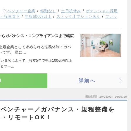
ベンチャー企業
転勤なし
土日祝休み
ポテンシャル採用
長・役員直下
年収600万以上
ストックオプションあり
フレッ
務からガバナンス・コンプライアンスまで幅広
、上場企業として求められる法務体制・ガバ
ンです。 単に…
した集客によって、設立5年で売上100億円以上
よるマー…
り
詳細へ
掲載期間
26/08/03～26/08/16
前ベンチャー／ガバナンス・規程整備を
・リモートOK！