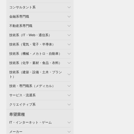
コンサルタント系
金融系専門職
不動産系専門職
技術系（IT・Web・通信系）
技術系（電気・電子・半導体）
技術系（機械・メカトロ・自動車）
技術系（化学・素材・食品・衣料）
技術系（建築・設備・土木・プラン
ト）
技術・専門職系（メディカル）
サービス・流通系
クリエイティブ系
希望業種
IT・インターネット・ゲーム
メーカー