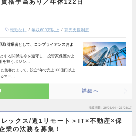
資格手当あり／年休122日
転勤なし
年収600万以上
育児支援制度
品取引業者として、コンプライアンスおよ
めとする関係法令を遵守し、投資家保護およ
用を担うポジシ…
した集客によって、設立5年で売上100億円以上
よるマー…
り
詳細へ
掲載期間
26/08/04～26/08/17
レックス/週1リモート＞IT×不動産×保
企業の法務を募集！