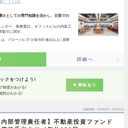
業してもOK
護士としての専門知識を活かし、日英での
ベンダー、業務委託、オフィスビルの内装工
商取引に関す…
 は、グローバル 37 か国 600 拠点以上に展開
り
詳細へ
ックをつけよう!
興味あり
グ精度があがる!
能性がわかる!
掲載期間
26/08/06～26/08/19
・内部管理責任者】不動産投資ファンド