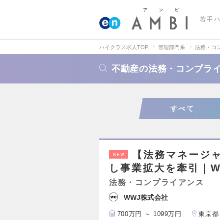
若手
ハイクラス求人TOP
管理部門系
法務・コ
不動産の法務・コンプラ
すべて
【法務マネージ
NEW
し事業拡大を牽引｜We
法務・コンプライアンス
WWJ株式会社
700万円 ～ 1099万円
東京都