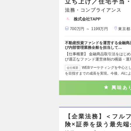
立ち上げ／住宅手当・
法務・コンプライアンス
株式会社TAPP
700万円 ～ 1199万円
東京都
不動産投資ファンドを運営する金融商
び内部管理業務全般を担当して…
【仕事概要】 金融商品取引法をはじ
び適正なファンド運営体制の構築・運
WEBマーケティングを中心と
会社概要
を目指すまでの成長を実現。今後、AIに
興味あ
【企業法務】＜フルフ
険×証券を扱う最先端