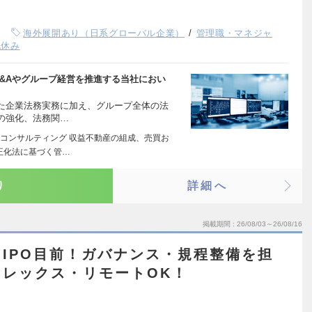
海外展開あり（日系グローバル企業）
管理職・マネジャ
祝休み
、M&Aやグループ経営を推進する当社におい
た企業法務実務に加え、グループ全体の法
の強化、法務関…
コンサルティング 収益不動産の組成、売買お
正化法に基づく管…
り
詳細へ
掲載期間
26/08/03～26/08/16
IPO目前！ガバナンス・規程整備を担
レックス・リモートOK！