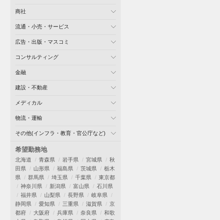
商社
流通・小売・サービス
広告・出版・マスコミ
コンサルティング
金融
建設・不動産
メディカル
物流・運輸
その他(インフラ・教育・官公庁など)
希望勤務地
北海道
青森県
岩手県
宮城県
秋
田県
山形県
福島県
茨城県
栃木
県
群馬県
埼玉県
千葉県
東京都
神奈川県
新潟県
富山県
石川県
福井県
山梨県
長野県
岐阜県
静岡県
愛知県
三重県
滋賀県
京
都府
大阪府
兵庫県
奈良県
和歌