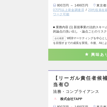
800万円 ～ 1499万円
東京都
0万円以上資金調達済
20代役員在
ワーク可能
■ 業務内容 (1) 新規事業の法的ス
的論点の洗い出し ・論点ごとのリス
WEBマーケティングを中心と
会社概要
を目指すまでの成長を実現。今後、AIに
興味あ
【リーガル責任者候補
当有◎
法務・コンプライアンス
株式会社TAPP
800万円 ～ 1499万円
東京都