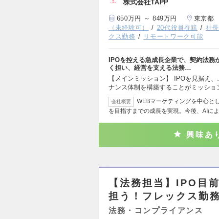
株式会社TAPP
650万円 ～ 849万円
東京都
（未経験可）
20代役員在籍
社
クス勤務
リモートワーク可能
IPOを控える急成長企業で、契約法
く担い、経営を支える法務…
【メインミッション】 IPOを見据え
ナンス体制を構築することがミッショ
WEBマーケティングを中心と
会社概要
を目指すまでの成長を実現。今後、AIに
興味あ
【法務担当】IPO目
担う！フレックス勤務
法務・コンプライアンス