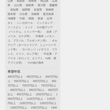
山県
鳥取県
島根県
岡山県
広島
県
山口県
徳島県
香川県
愛媛県
高知県
福岡県
佐賀県
長崎県
熊本県
大分県
宮崎県
鹿児島県
沖縄県
中国
韓国
香港
台湾
タイ
シンガポール
インドネシア
フィリピン
インド
その他アジア
（ベトナム、ミャンマー等）
北米（ア
メリカ、カナダ等）
中南米（メキシ
コ、ブラジル、アルゼンチン等）
オセ
アニア（オーストラリア、ニュージーラ
ンド等）
ヨーロッパ（イギリス、フラ
ンス、ドイツ、ロシア等）
中近東・ア
フリカ（モロッコ、エジプト、UAE、南
アフリカ等）
その他の海外
希望年収
400万円以上
450万円以上
500万円以
上
550万円以上
600万円以上
650
万円以上
700万円以上
750万円以上
800万円以上
850万円以上
900万円
以上
950万円以上
1000万円以上
1
050万円以上
1100万円以上
1150万
円以上
1200万円以上
1250万円以上
1300万円以上
1350万円以上
1400