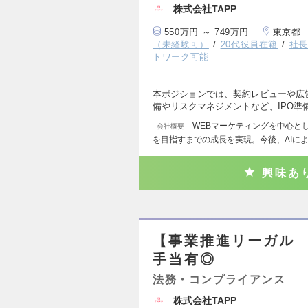
株式会社TAPP
550万円 ～ 749万円
東京都
（未経験可）
20代役員在籍
社
トワーク可能
本ポジションでは、契約レビューや広
備やリスクマネジメントなど、IPO準
WEBマーケティングを中心と
会社概要
を目指すまでの成長を実現。今後、AIに
興味あ
【事業推進リーガル 
手当有◎
法務・コンプライアンス
株式会社TAPP