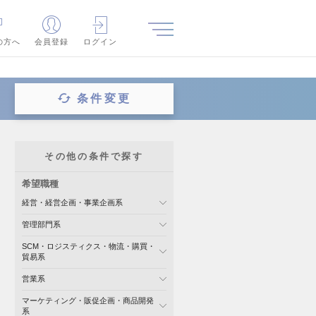
の方へ
会員登録
ログイン
条件変更
その他の条件で探す
希望職種
経営・経営企画・事業企画系
管理部門系
SCM・ロジスティクス・物流・購買・
貿易系
営業系
マーケティング・販促企画・商品開発
系