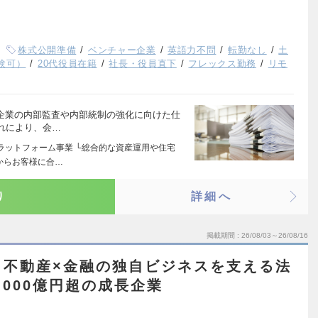
株式公開準備
ベンチャー企業
英語力不問
転勤なし
土
験可）
20代役員在籍
社長・役員直下
フレックス勤務
リモ
 企業の内部監査や内部統制の強化に向けた仕
れにより、会…
ラットフォーム事業 └総合的な資産運用や住宅
からお客様に合…
り
詳細へ
掲載期間
26/08/03～26/08/16
】不動産×金融の独自ビジネスを支える法
,000億円超の成長企業