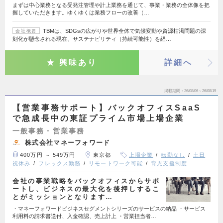
まずは中心業務となる受発注管理や計上業務を通じて、事業・業務の全体像を把
握していただきます。ゆくゆくは業務フローの改善（…
TBMは、SDGsの広がりや世界全体で気候変動や資源枯渇問題の深
会社概要
刻化が懸念される現在、サステナビリティ（持続可能性）を経…
興味あり
詳細へ
掲載期間
26/08/06～26/08/19
【営業事務サポート】バックオフィスSaaS
で急成長中の東証プライム市場上場企業
一般事務・営業事務
株式会社マネーフォワード
400万円 ～ 549万円
東京都
上場企業
転勤なし
土日
祝休み
フレックス勤務
リモートワーク可能
育児支援制度
会社の事業戦略をバックオフィスからサポ
ートし、ビジネスの最大化を後押しするこ
とがミッションとなります…
・マネーフォワードビジネスセグメントシリーズのサービスの納品 ・サービス
利用料の請求書送付、入金確認、売上計上 ・営業担当者…