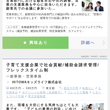
営業部門における顧客対応や社内調整、営
業の支援業務を中心に担当いただきます。
顧客先での会議に参加いた…
営業本部にて、顧客対応や社内各部門との確認や問い合わせ対応など、“営業の
サポート”をお任せします。 顧客先での会議に参加す…
各種健康管理サービス（ICT面談など）、バリューカフェテリア®シ
会社概要
ステム（健診予約、健診結果管理、特定保健指導、カフェテリ…
興味あり
詳細へ
掲載期間
26/08/07～26/08/20
子育て支援企業で社会貢献/補助金請求管理/
フレックスタイム制
一般事務・営業事務
HITOWAキッズライフ株式会社
400万円 ～ 599万円
東京都
英語力不問
転勤なし
土
日祝休み
ポテンシャル採用（未経験可）
フレックス勤務
リモー
トワーク可能
育児支援制度
また、現場を大切にする気持ちはとても大
事です。 「子どもの最善の利益」に向け