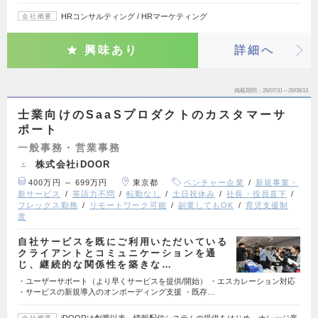
HRコンサルティング / HRマーケティング
会社概要
興味あり
詳細へ
掲載期間
26/07/31～26/08/13
士業向けのSaaSプロダクトのカスタマーサ
ポート
一般事務・営業事務
株式会社iDOOR
400万円 ～ 699万円
東京都
ベンチャー企業
新規事業・
新サービス
英語力不問
転勤なし
土日祝休み
社長・役員直下
フレックス勤務
リモートワーク可能
副業してもOK
育児支援制
度
自社サービスを既にご利用いただいている
クライアントとコミュニケーションを通
じ、継続的な関係性を築きな…
・ユーザーサポート（より早くサービスを提供/開始） ・エスカレーション対応
・サービスの新規導入のオンボーディング支援 ・既存…