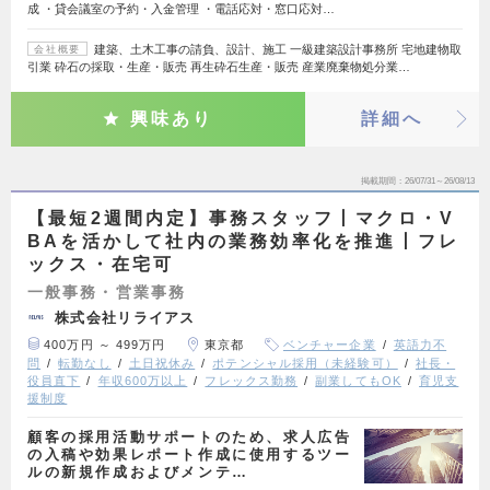
成 ・貸会議室の予約・入金管理 ・電話応対・窓口応対…
建築、土木工事の請負、設計、施工 一級建築設計事務所 宅地建物取
会社概要
引業 砕石の採取・生産・販売 再生砕石生産・販売 産業廃棄物処分業…
興味あり
詳細へ
掲載期間
26/07/31～26/08/13
【最短2週間内定】事務スタッフ丨マクロ・V
BAを活かして社内の業務効率化を推進丨フレ
ックス・在宅可
一般事務・営業事務
株式会社リライアス
400万円 ～ 499万円
東京都
ベンチャー企業
英語力不
問
転勤なし
土日祝休み
ポテンシャル採用（未経験可）
社長・
役員直下
年収600万以上
フレックス勤務
副業してもOK
育児支
援制度
顧客の採用活動サポートのため、求人広告
の入稿や効果レポート作成に使用するツー
ルの新規作成およびメンテ…