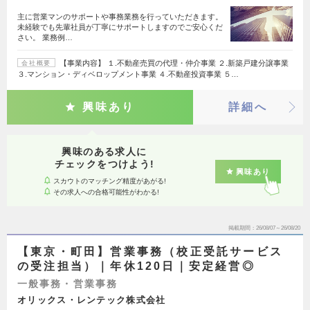
主に営業マンのサポートや事務業務を行っていただきます。
未経験でも先輩社員が丁寧にサポートしますのでご安心くだ
さい。 業務例…
【事業内容】 １.不動産売買の代理・仲介事業 ２.新築戸建分譲事業
会社概要
３.マンション・ディベロップメント事業 ４.不動産投資事業 ５…
興味あり
詳細へ
興味のある求人に
チェックをつけよう!
興味あり
スカウトのマッチング精度があがる!
その求人への合格可能性がわかる!
掲載期間
26/08/07～26/08/20
【東京・町田】営業事務（校正受託サービス
の受注担当）｜年休120日｜安定経営◎
一般事務・営業事務
オリックス・レンテック株式会社