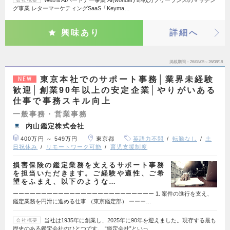
グ事業 レターマーケティングSaaS「Keyma…
興味あり
詳細へ
掲載期間
26/08/05～26/08/18
東京本社でのサポート事務│業界未経験
NEW
歓迎│創業90年以上の安定企業│やりがいある
仕事で事務スキル向上
一般事務・営業事務
内山鑑定株式会社
400万円 ～ 549万円
東京都
英語力不問
転勤なし
土
日祝休み
リモートワーク可能
育児支援制度
損害保険の鑑定業務を支えるサポート事務
を担当いただきます。ご経験や適性、ご希
望をふまえ、以下のような…
ーーーーーーーーーーーーーーーーーーーーーーーーー 1. 案件の進行を支え、
鑑定業務を円滑に進める仕事 （東京鑑定部） ーーー…
当社は1935年に創業し、2025年に90年を迎えました。現存する最も
会社概要
歴史のある鑑定会社のひとつです。 “鑑定会社”といっ…