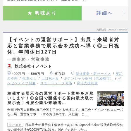
興味あり
詳細へ
掲載期間
26/08/05～26/08/18
【イベントの運営サポート】出展・来場者対
応と営業事務で展示会を成功へ導く◎土日祝
休、年間休日127日
一般事務・営業事務
株式会社イノベント
400万円 ～ 599万円
東京都
新規事業・新サービス
英語
力不問
転勤なし
土日祝休み
ポテンシャル採用（未経験可）
イ
ンセンティブ制度
リモートワーク可能
育児支援制度
主催する展示会の運営サポート業務をお願
いします！◎全国で開催する国内最大級の
展示会！出展企業や来場者…
全国で数万人規模の展示会等を手掛ける当社にて、展示会・イベントのスムーズ
な出展・運営をサポートするお仕事です。入社後、ま…
日本最大の展示会主催会社であるRX Japan社出身の現代表取締役会
会社概要
長の田中洋行が2003年7月に設立。国内でも数社しか…