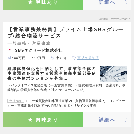
興味あり
詳細へ
掲載期間
26/08/05～26/08/18
【営業事務兼秘書】プライム上場SBSグルー
プ/総合物流サービス
一般事務・営業事務
SBSネクサード株式会社
400万円 ～ 549万円
東京都
育児支援制度
組織体制強化を目的として、事業部全体の
事務関連を支援する営業事務兼事業部長秘
書の事務ポジションを募集…
・バックオフィス業務全般（一般/営業事務） ・提案/報告用資料、会議資料、事
業部内の管理資料等の作成 ・社内のシステムへの入…
1) 一般貨物自動車運送事業 2) 貨物運送取扱事業 3) コンピュー
会社概要
ター・事務用機器類及びその消耗品の回収・リサイクル事業…
興味あり
詳細へ