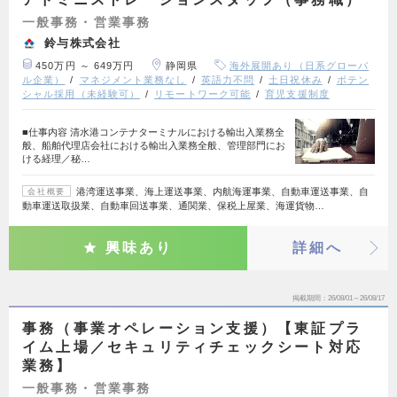
一般事務・営業事務
鈴与株式会社
450万円 ～ 649万円
静岡県
海外展開あり（日系グローバ
ル企業）
マネジメント業務なし
英語力不問
土日祝休み
ポテン
シャル採用（未経験可）
リモートワーク可能
育児支援制度
■仕事内容 清水港コンテナターミナルにおける輸出入業務全
般、船舶代理店会社における輸出入業務全般、管理部門にお
ける経理／秘…
港湾運送事業、海上運送事業、内航海運事業、自動車運送事業、自
会社概要
動車運送取扱業、自動車回送事業、通関業、保税上屋業、海運貨物…
興味あり
詳細へ
掲載期間
26/08/01～26/08/17
事務（事業オペレーション支援）【東証プラ
イム上場／セキュリティチェックシート対応
業務】
一般事務・営業事務