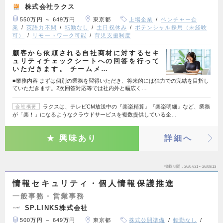
株式会社ラクス
550万円 ～ 649万円
東京都
上場企業
ベンチャー企
業
英語力不問
転勤なし
土日祝休み
ポテンシャル採用（未経験
可）
リモートワーク可能
育児支援制度
顧客から依頼される自社商材に対するセキ
ュリティチェックシートへの回答を行って
いただきます。 チームメ…
■業務内容 まずは個別の業務を習得いただき、将来的には独力での完結を目指し
ていただきます。2次回答対応等では社内外と幅広く…
ラクスは、テレビCM放送中の『楽楽精算』『楽楽明細』など、業務
会社概要
が「楽！」になるようなクラウドサービスを複数提供している企…
興味あり
詳細へ
掲載期間
26/07/31～26/08/13
情報セキュリティ・個人情報保護推進
一般事務・営業事務
SP.LINKS株式会社
500万円 ～ 649万円
東京都
株式公開準備
転勤なし