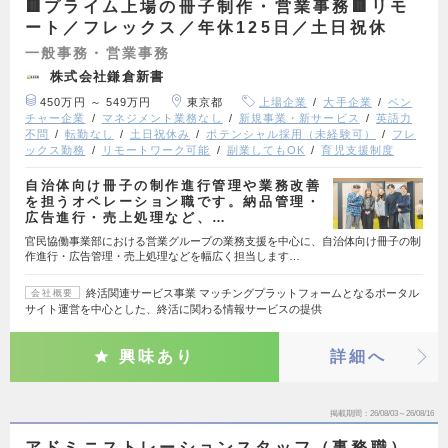
🟥プライム上場の冊子制作・営業事務🟥リモ
ート／フレックス／年休125日／土日祝休
一般事務・営業事務
株式会社鎌倉新書
450万円 ～ 549万円
東京都
上場企業
大手企業
ベン
チャー企業
マネジメント業務なし
新規事業・新サービス
英語力
不問
転勤なし
土日祝休み
ポテンシャル採用（未経験可）
フレ
ックス勤務
リモートワーク可能
副業してもOK
育児支援制度
自治体向け冊子の制作進行管理や業務改善
を担うオペレーション職です。納品管理・
広告進行・売上処理など、…
官民協働事業部における営業グループの業務支援を中心に、自治体向け冊子の制
作進行・広告管理・売上処理などを幅広く担当します…
終活関連サービス事業 マッチングプラットフォームとなるポータル
会社概要
サイト運営を中心とした、終活に関わる情報サービスの提供
興味あり
詳細へ
掲載期間
26/08/03～26/08/16
アドミニストレーションスタッフ（事務職）