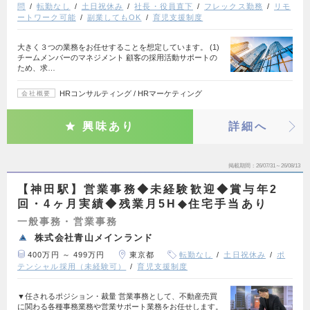
問
転勤なし
土日祝休み
社長・役員直下
フレックス勤務
リモ
ートワーク可能
副業してもOK
育児支援制度
大きく３つの業務をお任せすることを想定しています。 (1)
チームメンバーのマネジメント 顧客の採用活動サポートの
ため、求…
HRコンサルティング / HRマーケティング
会社概要
興味あり
詳細へ
掲載期間
26/07/31～26/08/13
【神田駅】営業事務◆未経験歓迎◆賞与年2
回・4ヶ月実績◆残業月5H◆住宅手当あり
一般事務・営業事務
株式会社青山メインランド
400万円 ～ 499万円
東京都
転勤なし
土日祝休み
ポ
テンシャル採用（未経験可）
育児支援制度
▼任されるポジション・裁量 営業事務として、不動産売買
に関わる各種事務業務や営業サポート業務をお任せします。