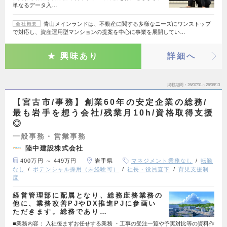
単なるデータ入…
青山メインランドは、不動産に関する多様なニーズにワンストップ
会社概要
で対応し、資産運用型マンションの提案を中心に事業を展開してい…
興味あり
詳細へ
掲載期間
26/07/31～26/08/13
【宮古市/事務】創業60年の安定企業の総務/
最も岩手を想う会社/残業月10h/資格取得支援
◎
一般事務・営業事務
陸中建設株式会社
400万円 ～ 449万円
岩手県
マネジメント業務なし
転勤
なし
ポテンシャル採用（未経験可）
社長・役員直下
育児支援制
度
経営管理部に配属となり、総務庶務業務の
他に、業務改善PJやDX推進PJに参画い
ただきます。総務であり…
■業務内容： 入社後まずお任せする業務 ・工事の受注一覧や予実対比等の資料作