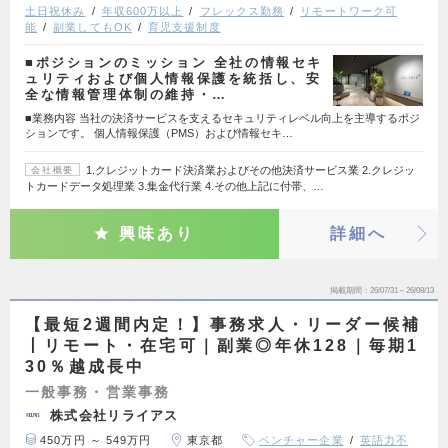
土日祝休み
年収600万以上
フレックス勤務
リモートワーク可
能
副業してもOK
育児支援制度
■ポジションのミッション 全社の情報セキ
ュリティおよび個人情報保護を統括し、安
全な情報管理体制の維持・…
■業務内容 当社の決済サービスを支えるセキュリティレベル向上を主導するポジ
ションです。 個人情報保護（PMS）および情報セキ…
1.クレジットカード決済業およびその他決済サービス業 2.クレジッ
会社概要
トカードデータ処理業 3.集金代行業 4.その他上記に付帯、…
興味あり
詳細へ
掲載期間
26/07/31～26/08/13
【最短2週間内定！】事務求人・リーダー候補
丨リモート・在宅可｜副業◎年休128｜毎期1
30％越成長中
一般事務・営業事務
株式会社リライアス
450万円 ～ 549万円
東京都
ベンチャー企業
英語力不