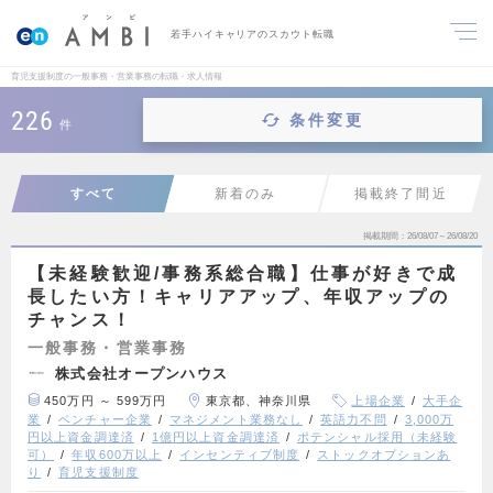
若手ハイキャリアのスカウト転職
育児支援制度の一般事務・営業事務の転職・求人情報
226
条件変更
件
すべて
新着のみ
掲載終了間近
掲載期間
26/08/07～26/08/20
【未経験歓迎/事務系総合職】仕事が好きで成
長したい方！キャリアアップ、年収アップの
チャンス！
一般事務・営業事務
株式会社オープンハウス
450万円 ～ 599万円
東京都、神奈川県
上場企業
大手企
業
ベンチャー企業
マネジメント業務なし
英語力不問
3,000万
円以上資金調達済
1億円以上資金調達済
ポテンシャル採用（未経験
可）
年収600万以上
インセンティブ制度
ストックオプションあ
り
育児支援制度