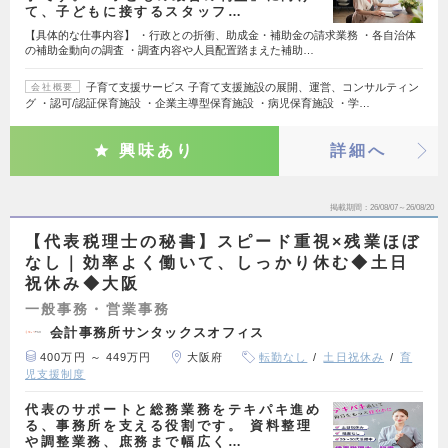
て、子どもに接するスタッフ…
【具体的な仕事内容】 ・行政との折衝、助成金・補助金の請求業務 ・各自治体
の補助金動向の調査 ・調査内容や人員配置踏まえた補助…
子育て支援サービス 子育て支援施設の展開、運営、コンサルティン
会社概要
グ ・認可/認証保育施設 ・企業主導型保育施設 ・病児保育施設 ・学…
興味あり
詳細へ
掲載期間
26/08/07～26/08/20
【代表税理士の秘書】スピード重視×残業ほぼ
なし｜効率よく働いて、しっかり休む◆土日
祝休み◆大阪
一般事務・営業事務
会計事務所サンタックスオフィス
400万円 ～ 449万円
大阪府
転勤なし
土日祝休み
育
児支援制度
代表のサポートと総務業務をテキパキ進め
る、事務所を支える役割です。 資料整理
や調整業務、庶務まで幅広く…