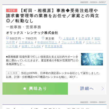
掲載期間
26/08/04～26/08/17
【町田・相模原】事務◆受発注処理や
NEW
請求書管理等の業務をお任せ／家庭との両立
◎／転勤なし
一般事務・営業事務
オリックス・レンテック株式会社
500万円 ～ 799万円
東京都
上場企業
大手企業
英語
力不問
土日祝休み
年収600万以上
フレックス勤務
リモートワ
ーク可能
副業してもOK
育児支援制度
■業務概要 現場作業で忙しい技術員を支える社内サポート全
般に携わっていただきます。運送業者の手配や営業部門との
各種調整など…
当社は1976年、日本初の測定器レンタル会社として誕生しました。
会社概要
以来、計測・分析機器やICT機器のレンタルを軸に、3Dプ…
興味あり
詳細へ
掲載期間
26/08/04～26/08/17