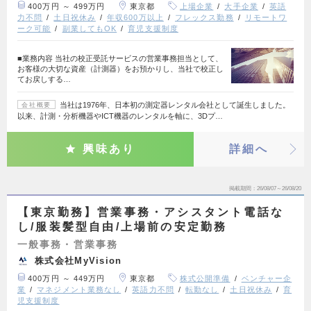
400万円 ～ 499万円
東京都
上場企業
大手企業
英語
力不問
土日祝休み
年収600万以上
フレックス勤務
リモートワ
ーク可能
副業してもOK
育児支援制度
■業務内容 当社の校正受託サービスの営業事務担当として、
お客様の大切な資産（計測器）をお預かりし、当社で校正し
てお戻しする…
当社は1976年、日本初の測定器レンタル会社として誕生しました。
会社概要
以来、計測・分析機器やICT機器のレンタルを軸に、3Dプ…
興味あり
詳細へ
掲載期間
26/08/07～26/08/20
【東京勤務】営業事務・アシスタント電話な
し/服装髪型自由/上場前の安定勤務
一般事務・営業事務
株式会社MyVision
400万円 ～ 449万円
東京都
株式公開準備
ベンチャー企
業
マネジメント業務なし
英語力不問
転勤なし
土日祝休み
育
児支援制度