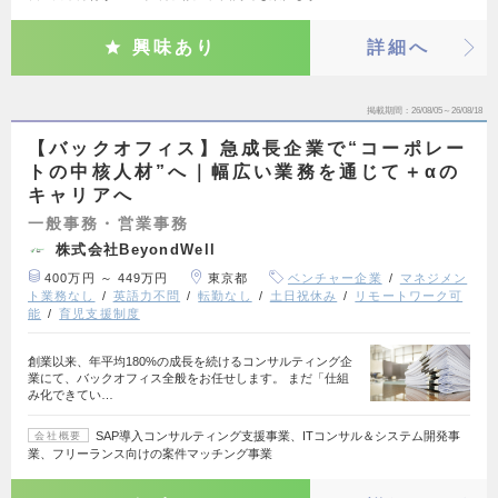
興味あり
詳細へ
掲載期間
26/08/05～26/08/18
【バックオフィス】急成長企業で“コーポレー
トの中核人材”へ｜幅広い業務を通じて＋αの
キャリアへ
一般事務・営業事務
株式会社BeyondWell
400万円 ～ 449万円
東京都
ベンチャー企業
マネジメン
ト業務なし
英語力不問
転勤なし
土日祝休み
リモートワーク可
能
育児支援制度
創業以来、年平均180%の成長を続けるコンサルティング企
業にて、バックオフィス全般をお任せします。 まだ「仕組
み化できてい…
SAP導入コンサルティング支援事業、ITコンサル＆システム開発事
会社概要
業、フリーランス向けの案件マッチング事業