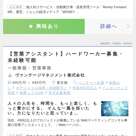
個人向けサービス：自動家計簿・資産管理ツール「Money Forward
会社概要
ME」運営、くらしの経済メディア「MONEY …
興味あり
詳細へ
掲載期間
26/08/06～26/08/19
【営業アシスタント】ハードワーカー募集・
未経験可能
一般事務・営業事務
ヴァンテージマネジメント株式会社
400万円 ～ 699万円
東京都
ベンチャー企業
転勤な
し
ポテンシャル採用（未経験可）
年収600万以上
インセンティブ
制度
副業してもOK
育児支援制度
人々の人生を、時間を、もっと楽しく、も
っと豊かにする。 そんな一翼を担いた
い。力になりたいと思っていま…
現在、650社以上のプロジェクトが稼働している Webマーケティングコンサル事
業の営業アシスタントとして、 －Webページの…
Web＆AIパートナー事業 AI(wonder) 即戦力フリーランスのマッチン
会社概要