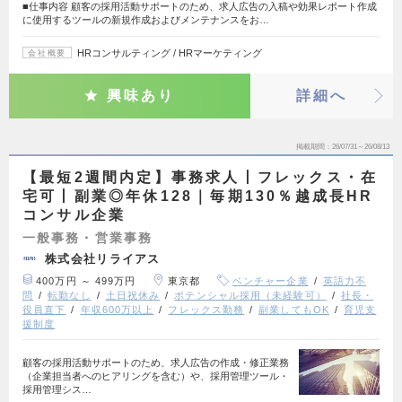
■仕事内容 顧客の採用活動サポートのため、求人広告の入稿や効果レポート作成
に使用するツールの新規作成およびメンテナンスをお…
HRコンサルティング / HRマーケティング
会社概要
興味あり
詳細へ
掲載期間
26/07/31～26/08/13
【最短2週間内定】事務求人丨フレックス・在
宅可丨副業◎年休128｜毎期130％越成長HR
コンサル企業
一般事務・営業事務
株式会社リライアス
400万円 ～ 499万円
東京都
ベンチャー企業
英語力不
問
転勤なし
土日祝休み
ポテンシャル採用（未経験可）
社長・
役員直下
年収600万以上
フレックス勤務
副業してもOK
育児支
援制度
顧客の採用活動サポートのため、求人広告の作成・修正業務
（企業担当者へのヒアリングを含む）や、採用管理ツール・
採用管理シス…