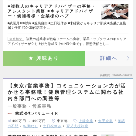
■複数人のキャリアアドバイザーの事務・
アシスタント業務 ■キャリアアドバイザ
ー・候補者様・企業様のハブ…
#残業月10h以内 #服装自由 #土日祝休み #未経験からキャリア形成 #感謝が直接
届く仕事 #20~30代活躍中 …
複数の起業家や戦略ファーム出身者、業界トップクラスのキャリア
会社概要
アドバイザーが立ち上げた急成長中のHR企業です。旧態依然とし…
興味あり
詳細へ
掲載期間
26/08/07～26/08/20
【東京/営業事務】コミュニケーション力が活
かせる事務職！健康管理システムに関わる社
内各部門への調整等
一般事務・営業事務
株式会社バリューＨＲ
400万円 ～ 499万円
東京都
上場企業
大手企業
英語
力不問
転勤なし
土日祝休み
育児支援制度