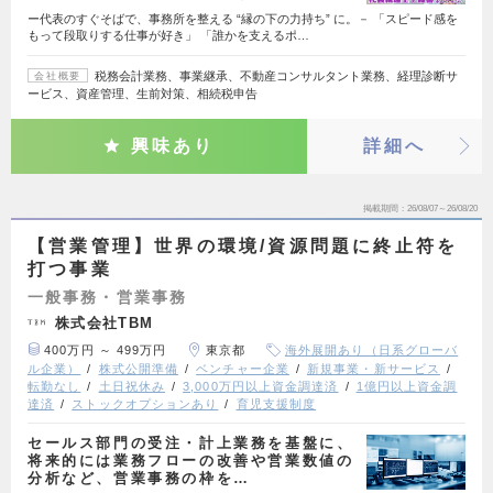
ー代表のすぐそばで、事務所を整える “縁の下の力持ち” に。－ 「スピード感を
もって段取りする仕事が好き」 「誰かを支えるポ…
税務会計業務、事業継承、不動産コンサルタント業務、経理診断サ
会社概要
ービス、資産管理、生前対策、相続税申告
興味あり
詳細へ
掲載期間
26/08/07～26/08/20
【営業管理】世界の環境/資源問題に終止符を
打つ事業
一般事務・営業事務
株式会社TBM
400万円 ～ 499万円
東京都
海外展開あり（日系グローバ
ル企業）
株式公開準備
ベンチャー企業
新規事業・新サービス
転勤なし
土日祝休み
3,000万円以上資金調達済
1億円以上資金調
達済
ストックオプションあり
育児支援制度
セールス部門の受注・計上業務を基盤に、
将来的には業務フローの改善や営業数値の
分析など、営業事務の枠を…