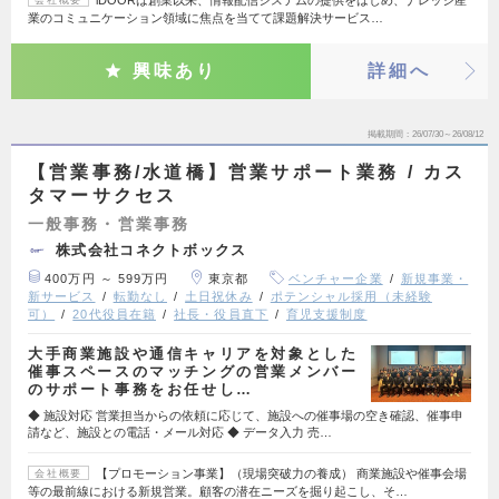
iDOORは創業以来、情報配信システムの提供をはじめ、ナレッジ産
会社概要
業のコミュニケーション領域に焦点を当てて課題解決サービス…
興味あり
詳細へ
掲載期間
26/07/30～26/08/12
【営業事務/水道橋】営業サポート業務 / カス
タマーサクセス
一般事務・営業事務
株式会社コネクトボックス
400万円 ～ 599万円
東京都
ベンチャー企業
新規事業・
新サービス
転勤なし
土日祝休み
ポテンシャル採用（未経験
可）
20代役員在籍
社長・役員直下
育児支援制度
大手商業施設や通信キャリアを対象とした
催事スペースのマッチングの営業メンバー
のサポート事務をお任せし…
◆ 施設対応 営業担当からの依頼に応じて、施設への催事場の空き確認、催事申
請など、施設との電話・メール対応 ◆ データ入力 売…
【プロモーション事業】（現場突破力の養成） 商業施設や催事会場
会社概要
等の最前線における新規営業。顧客の潜在ニーズを掘り起こし、そ…