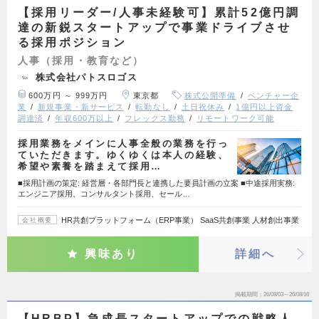
【採用リーダー/人事未経験可】累計52億円調
達の新鋭スタートアップで事業ドライブさせ
る採用ポジション
人事（採用・教育など）
株式会社パトスロゴス
600万円 ～ 999万円
東京都
株式公開準備
ベンチャー企
業
新規事業・新サービス
転勤なし
土日祝休み
1億円以上資金
調達済
年収600万以上
フレックス勤務
リモートワーク可能
採用業務をメインに人事全般の業務を行っ
ていただきます。ゆくゆくは本人の経験、
希望や素養を踏まえて採用…
■採用計画の策定: 経営層・各部門長と連携した要員計画の立案 ■中途採用実務:
エンジニア採用、コンサルタント採用、セール…
HR共創プラットフォーム（ERP事業） SaaS共創事業 人材創出事業
会社概要
興味あり
詳細へ
掲載期間
26/08/03～26/08/16
【HRBP】急成長スタートアップでの戦略人