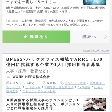
ーまでを一貫してリードし…
▮新卒採用戦略の立案・実行 ・CEO・CxO・本部長と連動した中長期人材計画か
ら逆算した「中長期新卒採用計画」の策定 ・年間…
人事労務、勤怠管理、給与計算などの人事の定型業務を、1 つのデ
会社概要
ータベースを軸にまとめて管理できるクラウド型人事労務システ…
興味あり
詳細へ
掲載期間
26/08/05～26/08/22
BPaaS×バックオフィス領域でARR1→100
億円に挑戦する企業の1人目採用担当者募集
人事（採用・教育など）
WORK HERO株式会社
450万円 ～ 649万円
東京都
ベンチャー企業
新規事業・
新サービス
土日祝休み
1億円以上資金調達済
CxO候補
社長・
役員直下
ストックオプションあり
今回募集する採用人事のポジションは、1
人目の採用専任担当者として、ポジション
ごとに戦略策定から採用母…