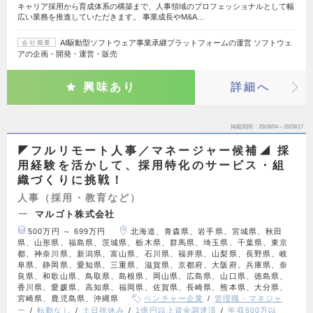
キャリア採用から育成体系の構築まで、人事領域のプロフェッショナルとして幅
広い業務を推進していただきます。 事業成長やM&A…
AI駆動型ソフトウェア事業承継プラットフォームの運営 ソフトウェ
会社概要
アの企画・開発・運営・販売
興味あり
詳細へ
掲載期間
26/08/04～26/08/17
◤フルリモート人事／マネージャー候補◢ 採
用経験を活かして、採用特化のサービス・組
織づくりに挑戦！
人事（採用・教育など）
マルゴト株式会社
500万円 ～ 699万円
北海道、青森県、岩手県、宮城県、秋田
県、山形県、福島県、茨城県、栃木県、群馬県、埼玉県、千葉県、東京
都、神奈川県、新潟県、富山県、石川県、福井県、山梨県、長野県、岐
阜県、静岡県、愛知県、三重県、滋賀県、京都府、大阪府、兵庫県、奈
良県、和歌山県、鳥取県、島根県、岡山県、広島県、山口県、徳島県、
香川県、愛媛県、高知県、福岡県、佐賀県、長崎県、熊本県、大分県、
宮崎県、鹿児島県、沖縄県
ベンチャー企業
管理職・マネジャ
ー
転勤なし
土日祝休み
1億円以上資金調達済
年収600万以