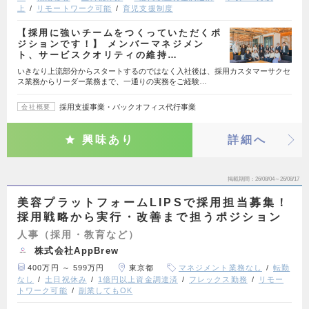
上
リモートワーク可能
育児支援制度
【採用に強いチームをつくっていただくポ
ジションです！】 メンバーマネジメン
ト、サービスクオリティの維持…
いきなり上流部分からスタートするのではなく入社後は、採用カスタマーサクセ
ス業務からリーダー業務まで、一通りの実務をご経験…
採用支援事業・バックオフィス代行事業
会社概要
興味あり
詳細へ
掲載期間
26/08/04～26/08/17
美容プラットフォームLIPSで採用担当募集！
採用戦略から実行・改善まで担うポジション
人事（採用・教育など）
株式会社AppBrew
400万円 ～ 599万円
東京都
マネジメント業務なし
転勤
なし
土日祝休み
1億円以上資金調達済
フレックス勤務
リモー
トワーク可能
副業してもOK