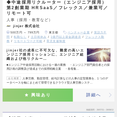
◆中途採用リクルーター（エンジニア採用）
第2創業期 HRSaaS／フレックス／兼業可／
リモート可
人事（採用・教育など）
jinjer 株式会社
500万円 ～ 799万円
東京都
ベンチャー企業
英語力不
問
転勤なし
土日祝休み
1億円以上資金調達済
フレックス勤
務
リモートワーク可能
育児支援制度
jinjer社の成長に不可欠な、難度の高いエ
ンジニア採用ミッションに、エンジニア組
織および他リクルー…
■エンジニア中途採用活動における一連の業務 ・エンジニア部門責任者との採
用計画の調整及び達成までの採用戦略立案 ・各母集…
人事労務、勤怠管理、給与計算などの人事の定型業務を、1 つのデ
会社概要
ータベースを軸にまとめて管理できるクラウド型人事労務システ…
興味あり
詳細へ
掲載期間
26/07/31～26/08/13