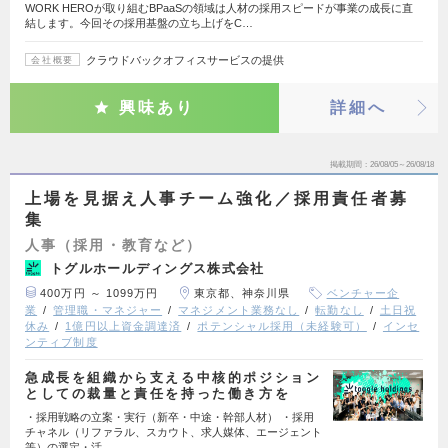
WORK HEROが取り組むBPaaSの領域は人材の採用スピードが事業の成⻑に直
結します。今回その採用基盤の立ち上げをC…
クラウドバックオフィスサービスの提供
会社概要
興味あり
詳細へ
掲載期間
26/08/05～26/08/18
上場を見据え人事チーム強化／採用責任者募
集
人事（採用・教育など）
トグルホールディングス株式会社
400万円 ～ 1099万円
東京都、神奈川県
ベンチャー企
業
管理職・マネジャー
マネジメント業務なし
転勤なし
土日祝
休み
1億円以上資金調達済
ポテンシャル採用（未経験可）
インセ
ンティブ制度
急成長を組織から支える中核的ポジション
としての裁量と責任を持った働き方を
・採用戦略の立案・実行（新卒・中途・幹部人材） ・採用
チャネル（リファラル、スカウト、求人媒体、エージェント
等）の選定・活…