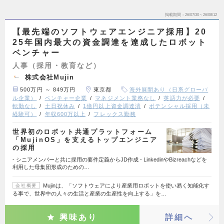
掲載期間
26/07/30～26/08/12
【最先端のソフトウェアエンジニア採用】20
25年国内最大の資金調達を達成したロボット
ベンチャー
人事（採用・教育など）
株式会社Mujin
500万円 ～ 849万円
東京都
海外展開あり（日系グローバ
ル企業）
ベンチャー企業
マネジメント業務なし
英語力が必要
転勤なし
土日祝休み
1億円以上資金調達済
ポテンシャル採用（未
経験可）
年収600万以上
フレックス勤務
世界初のロボット共通プラットフォーム
「MujinOS」を支えるトップエンジニア
の採用
- シニアメンバーと共に採用の要件定義からJD作成 - LinkedinやBizreachなどを
利用した母集団形成のための…
Mujinは、「ソフトウェアにより産業用ロボットを使い易く知能化す
会社概要
る事で、世界中の人々の生活と産業の生産性を向上する」を…
興味あり
詳細へ