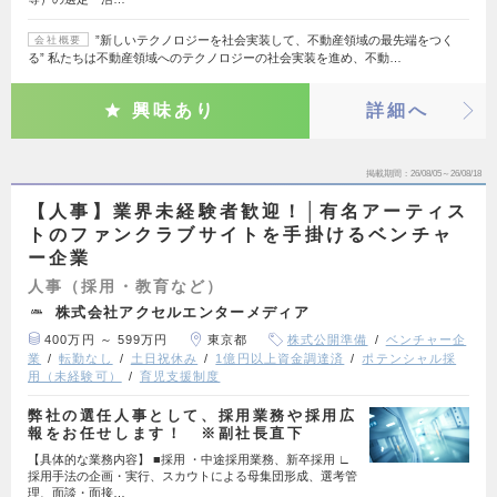
”新しいテクノロジーを社会実装して、不動産領域の最先端をつく
会社概要
る” 私たちは不動産領域へのテクノロジーの社会実装を進め、不動…
興味あり
詳細へ
掲載期間
26/08/05～26/08/18
【人事】業界未経験者歓迎！│有名アーティス
トのファンクラブサイトを手掛けるベンチャ
ー企業
人事（採用・教育など）
株式会社アクセルエンターメディア
400万円 ～ 599万円
東京都
株式公開準備
ベンチャー企
業
転勤なし
土日祝休み
1億円以上資金調達済
ポテンシャル採
用（未経験可）
育児支援制度
弊社の選任人事として、採用業務や採用広
報をお任せします！ ※副社長直下
【具体的な業務内容】 ■採用 ・中途採用業務、新卒採用 ∟
採用手法の企画・実行、スカウトによる母集団形成、選考管
理、面談・面接…