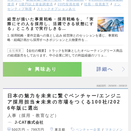
達済
1億円以上資金調達済
20代役員在籍
社長・役員直下
イン
センティブ制度
ストックオプションあり
経営が描いた事業戦略・採用戦略を、「実
際にその人を採用し、活躍できる状態にす
る」ところまで実行しきる…
1. 採用戦略・要件定義への落とし込み 経営陣とのセッションを通じ、事業戦
略・組織計画から採用すべきポジションと人物要件を…
【会社の概要】 トラックを対象としたオペレーティングリース商品
会社概要
の組成販売をしております。中小企業に対しての利益繰越のソリュ…
興味あり
詳細へ
掲載期間
26/08/06～26/08/19
日本の魅力を未来に繋ぐベンチャー/エンジニ
ア採用担当★未来の市場をつくる100社/202
6年版に選出
人事（採用・教育など）
J-CAT株式会社
500万円 ～ 799万円
東京都
ベンチャー企業
マネジメン