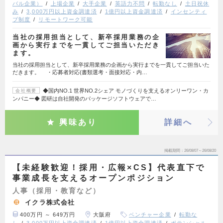
バル企業）
上場企業
大手企業
英語力不問
転勤なし
土日祝休
み
3,000万円以上資金調達済
1億円以上資金調達済
インセンティ
ブ制度
リモートワーク可能
当社の採用担当として、新卒採用業務の企
画から実行までを一貫してご担当いただき
ます。
当社の採用担当として、新卒採用業務の企画から実行までを一貫してご担当いた
だきます。 ・応募者対応(書類選考・面接対応・内…
◆国内NO.1 世界NO.2シェア モノづくりを支えるオンリーワン・カ
会社概要
ンパニー◆ 図研は自社開発のパッケージソフトウェアで…
興味あり
詳細へ
掲載期間
26/08/07～26/08/20
【未経験歓迎！採用・広報×CS】代表直下で
事業成長を支えるオープンポジション
人事（採用・教育など）
イクラ株式会社
400万円 ～ 649万円
大阪府
ベンチャー企業
転勤な
し
3,000万円以上資金調達済
1億円以上資金調達済
ポテンシャル