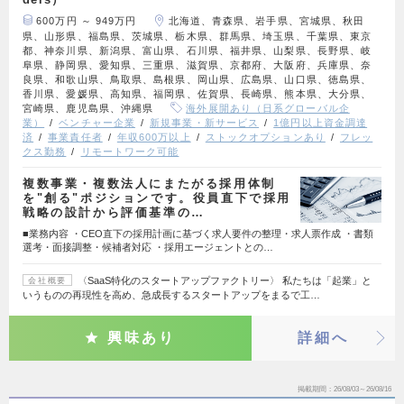
600万円 ～ 949万円
北海道、青森県、岩手県、宮城県、秋田
県、山形県、福島県、茨城県、栃木県、群馬県、埼玉県、千葉県、東京
都、神奈川県、新潟県、富山県、石川県、福井県、山梨県、長野県、岐
阜県、静岡県、愛知県、三重県、滋賀県、京都府、大阪府、兵庫県、奈
良県、和歌山県、鳥取県、島根県、岡山県、広島県、山口県、徳島県、
香川県、愛媛県、高知県、福岡県、佐賀県、長崎県、熊本県、大分県、
宮崎県、鹿児島県、沖縄県
海外展開あり（日系グローバル企
業）
ベンチャー企業
新規事業・新サービス
1億円以上資金調達
済
事業責任者
年収600万以上
ストックオプションあり
フレッ
クス勤務
リモートワーク可能
複数事業・複数法人にまたがる採用体制
を"創る"ポジションです。役員直下で採用
戦略の設計から評価基準の…
■業務内容 ・CEO直下の採用計画に基づく求人要件の整理・求人票作成 ・書類
選考・面接調整・候補者対応 ・採用エージェントとの…
〈SaaS特化のスタートアップファクトリー〉 私たちは「起業」と
会社概要
いうものの再現性を高め、急成長するスタートアップをまるで工…
興味あり
詳細へ
掲載期間
26/08/03～26/08/16