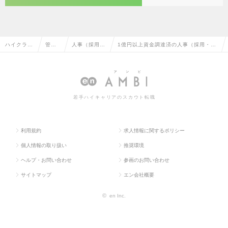
ハイクラス
管理
人事（採用・
1億円以上資金調達済の人事（採用・教
求人TOP
部門
教育など）
育など）の転職・求人情報一覧
系
若手ハイキャリアのスカウト転職
利用規約
求人情報に関するポリシー
個人情報の取り扱い
推奨環境
ヘルプ・お問い合わせ
参画のお問い合わせ
サイトマップ
エン会社概要
©
en Inc.