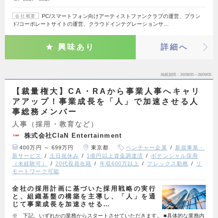
PC/スマートフォン向けアーティストファンクラブの運営、ブラン
会社概要
ド/コーポレートサイトの運営、クラウドインテグレーションサ…
興味あり
詳細へ
掲載期間
26/08/05～28/09/05
【裁量権大】CA・RAから事業人事へキャリ
アアップ！事業成長を「人」で加速させる人
事総務メンバー
人事（採用・教育など）
株式会社ClaN Entertainment
400万円 ～ 699万円
東京都
ベンチャー企業
新規事業・
新サービス
土日祝休み
1億円以上資金調達済
ポテンシャル採用
（未経験可）
20代役員在籍
年収600万以上
フレックス勤務
リ
モートワーク可能
全社の採用計画に基づいた採用戦略の実行
と、組織基盤の構築を主導し、「人」を通
じて事業成長を加速させる…
※ 下記、いずれかの業務からスタートさせていただきます。 ■具体的な業務内