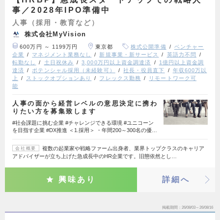
事／2028年IPO準備中
人事（採用・教育など）
株式会社MyVision
600万円 ～ 1199万円
東京都
株式公開準備
ベンチャー
企業
マネジメント業務なし
新規事業・新サービス
英語力不問
転勤なし
土日祝休み
3,000万円以上資金調達済
1億円以上資金調
達済
ポテンシャル採用（未経験可）
社長・役員直下
年収600万以
上
ストックオプションあり
フレックス勤務
リモートワーク可
能
人事の面から経営レベルの意思決定に携わ
りたい方を募集致します
#社会課題に挑む企業 #チャレンジできる環境 #ユニコーン
を目指す企業 #DX推進 ＜1.採用＞ ・年間200～300名の優…
複数の起業家や戦略ファーム出身者、業界トップクラスのキャリア
会社概要
アドバイザーが立ち上げた急成長中のHR企業です。旧態依然とし…
興味あり
詳細へ
掲載期間
26/08/03～26/08/16