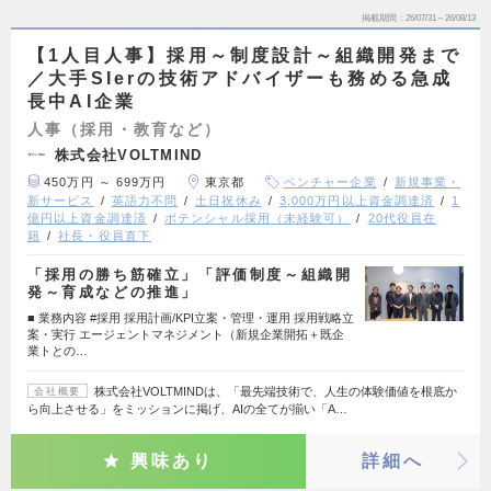
掲載期間
26/07/31～26/08/13
【1人目人事】採用～制度設計～組織開発まで
／大手SIerの技術アドバイザーも務める急成
長中AI企業
人事（採用・教育など）
株式会社VOLTMIND
450万円 ～ 699万円
東京都
ベンチャー企業
新規事業・
新サービス
英語力不問
土日祝休み
3,000万円以上資金調達済
1
億円以上資金調達済
ポテンシャル採用（未経験可）
20代役員在
籍
社長・役員直下
「採用の勝ち筋確立」「評価制度～組織開
発～育成などの推進」
■ 業務内容 #採用 採用計画/KPI立案・管理・運用 採用戦略立
案・実行 エージェントマネジメント（新規企業開拓＋既企
業トとの…
株式会社VOLTMINDは、「最先端技術で、人生の体験価値を根底か
会社概要
ら向上させる」をミッションに掲げ、AIの全てが揃い「A…
興味あり
詳細へ