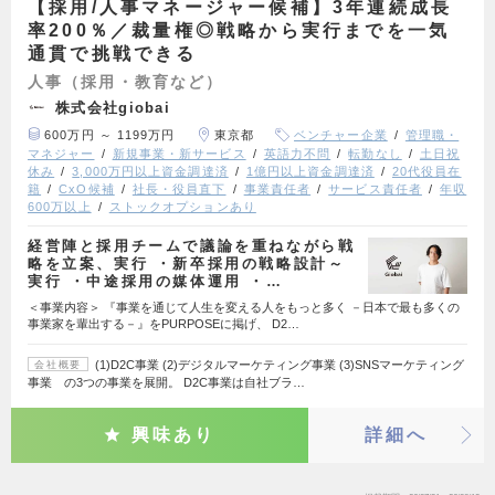
【採用/人事マネージャー候補】3年連続成長
率200％／裁量権◎戦略から実行までを一気
通貫で挑戦できる
人事（採用・教育など）
株式会社giobai
600万円 ～ 1199万円
東京都
ベンチャー企業
管理職・
マネジャー
新規事業・新サービス
英語力不問
転勤なし
土日祝
休み
3,000万円以上資金調達済
1億円以上資金調達済
20代役員在
籍
CxO候補
社長・役員直下
事業責任者
サービス責任者
年収
600万以上
ストックオプションあり
経営陣と採用チームで議論を重ねながら戦
略を立案、実行 ・新卒採用の戦略設計～
実行 ・中途採用の媒体運用 ・…
＜事業内容＞ 『事業を通じて人生を変える人をもっと多く －日本で最も多くの
事業家を輩出する－』をPURPOSEに掲げ、 D2…
(1)D2C事業 (2)デジタルマーケティング事業 (3)SNSマーケティング
会社概要
事業 の3つの事業を展開。 D2C事業は自社ブラ…
興味あり
詳細へ