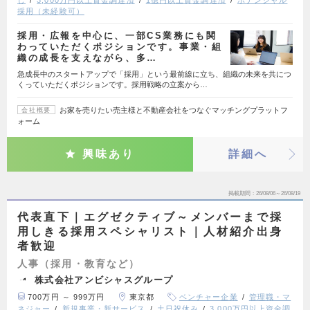
採用（未経験可）
採用・広報を中心に、一部CS業務にも関
わっていただくポジションです。事業・組
織の成長を支えながら、多…
急成長中のスタートアップで「採用」という最前線に立ち、組織の未来を共につ
くっていただくポジションです。採用戦略の立案から…
お家を売りたい売主様と不動産会社をつなぐマッチングプラットフ
会社概要
ォーム
興味あり
詳細へ
掲載期間
26/08/06～26/08/19
代表直下｜エグゼクティブ～メンバーまで採
用しきる採用スペシャリスト｜人材紹介出身
者歓迎
人事（採用・教育など）
株式会社アンビシャスグループ
700万円 ～ 999万円
東京都
ベンチャー企業
管理職・マ
ネジャー
新規事業・新サービス
土日祝休み
3,000万円以上資金調