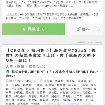
▍お任せたいこと（入社後の広がり方） まずはプレイヤーとして：母集団形成
（潜在・顕在）～面談・選考・クロージング・配属まで…
■中小製造業の工場DX 製造業では広く少量多品種・短納期という流
会社概要
れが加速しています。 この流れを受け、小回りのきく中小製造業…
興味あり
詳細へ
掲載期間
26/08/03～26/08/16
【CPO直下 採用担当】海外展開☓SaaS！複
数社の新規事業立ち上げ・数千億級の大型IP
Oを一緒に！
人事（採用・教育など）
株式会社BLUEPRINT（旧：株式会社BLUEPRINT Foun
ders）
600万円 ～ 949万円
北海道、青森県、岩手県、宮城県、秋田
県、山形県、福島県、茨城県、栃木県、群馬県、埼玉県、千葉県、東京
都、神奈川県、新潟県、富山県、石川県、福井県、山梨県、長野県、岐
阜県、静岡県、愛知県、三重県、滋賀県、京都府、大阪府、兵庫県、奈
良県、和歌山県、鳥取県、島根県、岡山県、広島県、山口県、徳島県、
香川県、愛媛県、高知県、福岡県、佐賀県、長崎県、熊本県、大分県、
宮崎県、鹿児島県、沖縄県
海外展開あり（日系グローバル企