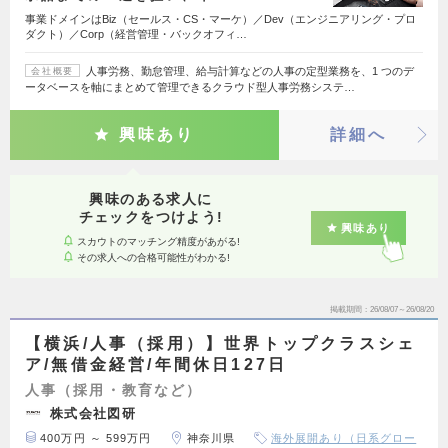
事業ドメインはBiz（セールス・CS・マーケ）／Dev（エンジニアリング・プロ
ダクト）／Corp（経営管理・バックオフィ…
人事労務、勤怠管理、給与計算などの人事の定型業務を、1 つのデ
会社概要
ータベースを軸にまとめて管理できるクラウド型人事労務システ…
興味あり
詳細へ
興味のある求人に
チェックをつけよう!
興味あり
スカウトのマッチング精度があがる!
その求人への合格可能性がわかる!
掲載期間
26/08/07～26/08/20
【横浜/人事（採用）】世界トップクラスシェ
ア/無借金経営/年間休日127日
人事（採用・教育など）
株式会社図研
400万円 ～ 599万円
神奈川県
海外展開あり（日系グロー