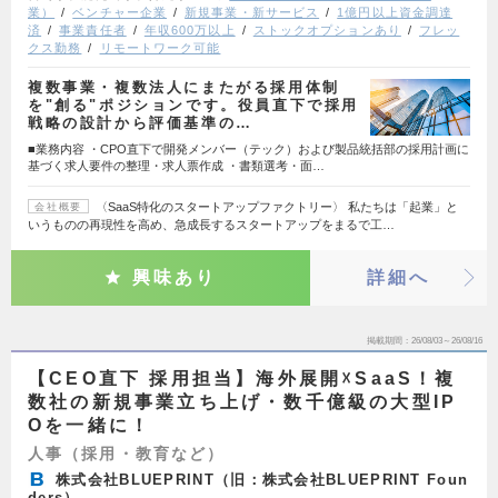
業）
ベンチャー企業
新規事業・新サービス
1億円以上資金調達
済
事業責任者
年収600万以上
ストックオプションあり
フレッ
クス勤務
リモートワーク可能
複数事業・複数法人にまたがる採用体制
を"創る"ポジションです。役員直下で採用
戦略の設計から評価基準の…
■業務内容 ・CPO直下で開発メンバー（テック）および製品統括部の採用計画に
基づく求人要件の整理・求人票作成 ・書類選考・面…
〈SaaS特化のスタートアップファクトリー〉 私たちは「起業」と
会社概要
いうものの再現性を高め、急成長するスタートアップをまるで工…
興味あり
詳細へ
掲載期間
26/08/03～26/08/16
【CEO直下 採用担当】海外展開☓SaaS！複
数社の新規事業立ち上げ・数千億級の大型IP
Oを一緒に！
人事（採用・教育など）
株式会社BLUEPRINT（旧：株式会社BLUEPRINT Foun
ders）