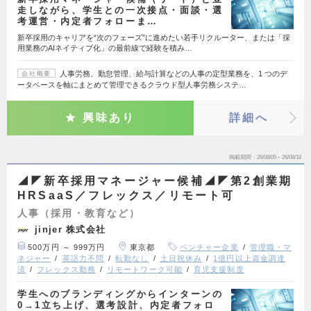
走しながら、学生との一次接点・面談・選
考運営・内定者フォローま…
新卒採用のキャリアを“次のフェーズ”に進めたい若手リクルーター、または「採
用業務のAIネイティブ化」の最前線で経験を積み…
人事労務、勤怠管理、給与計算などの人事の定型業務を、1 つのデ
会社概要
ータベースを軸にまとめて管理できるクラウド型人事労務システ…
興味あり
詳細へ
掲載期間
26/08/05～26/08/18
◢◤新卒採用マネージャー候補◢◤第2創業期
HRSaaS／フレックス／リモート可
人事（採用・教育など）
jinjer 株式会社
500万円 ～ 999万円
東京都
ベンチャー企業
管理職・マ
ネジャー
英語力不問
転勤なし
土日祝休み
1億円以上資金調達
済
フレックス勤務
リモートワーク可能
育児支援制度
学生へのブランディングからインターンの
0→1立ち上げ、選考設計、内定者フォロ