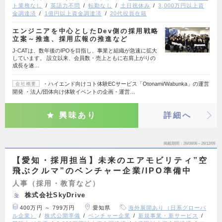
ト業務なし
英語力不問
転勤なし
土日祝休み
3,000万円以上資
金調達済
1億円以上資金調達済
20代役員在籍
エンジニアを中心としたDev側の採用戦略
立案～推進、採用広報の推進など
J-CATは、数年後のIPOを目指し、事業と組織が急速に拡大
しています。 設立以来、会員数・売上ともに右肩上がりの
成長を遂…
・ハイエンド向けコト体験ECサービス「Otonami/Wabunka」の運営
会社概要
開発 ・法人/団体向け体験イベントの企画・運営…
興味あり
詳細へ
掲載期間
26/08/06～26/12/09
【愛知・採用担当】未来のエアモビリティ”空
飛ぶクルマ”のベンチャー企業/IPO準備中
人事（採用・教育など）
株式会社SkyDrive
400万円 ～ 799万円
愛知県
海外展開あり（日系グローバ
ル企業）
株式公開準備
ベンチャー企業
新規事業・新サービス