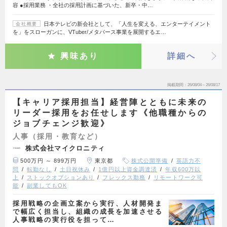
容 ●採用業務 ・全社の採用計画に基づいた、新卒・中…
日本テレビの新会社として、「人生を変える、エンターテイメント
会社概要
を」をスローガンに、VTuber/メタバース事業を展開するエ…
興味あり
詳細へ
掲載期間
26/08/04～26/08/17
【キャリア採用担当】経営陣とともに未来の
リーダー採用をお任せします《他職種からの
ジョブチェンジ歓迎》
人事（採用・教育など）
株式会社マイクロニティ
500万円 ～ 899万円
東京都
株式公開準備
英語力不
問
転勤なし
土日祝休み
1億円以上資金調達済
年収600万以
上
ストックオプションあり
フレックス勤務
リモートワーク可
能
副業してもOK
採用戦略の企画立案から実行、人材開発ま
で幅広く担当し、組織の成長を加速させる
人事戦略の実行役を担って…