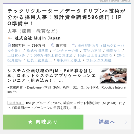
掲載期間
26/07/31～26/08/13
テックリクルーター／データドリブン×技術が
分かる採用人事！累計資金調達596億円！IP
O準備中！
人事（採用・教育など）
株式会社 Mujin Japan
550万円 ～ 799万円
東京都
海外展開あり（日系グローバ
ル企業）
株式公開準備
ベンチャー企業
英語力不問
転勤なし
土日祝休み
3,000万円以上資金調達済
1億円以上資金調達済
20代
役員在籍
社長・役員直下
年収600万以上
フレックス勤務
システム企画領域のPjM・PdM職をはじ
め、ロボットシステムアプリケーションエ
ンジニア（組み込み）、…
■業務内容 ・Deployment本部（PjM、PdM、SE、ロボットPM、Robotics Integrat
ion En…
■Mujin グループについて 独自のロボット制御技術（Mujin MI） によ
会社概要
って産業用オートメーションの常識を覆し、世…
興味あり
詳細へ