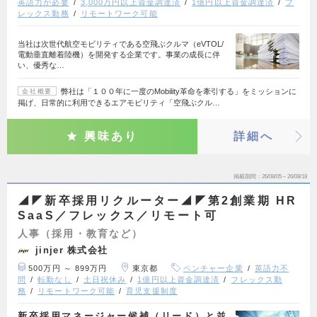
英語力が必要
3,000万円以上資金調達済
1億円以上資金調達済
フ
レックス勤務
リモートワーク可能
当社は次世代航空モビリティである空飛ぶクルマ（eVTOL/
電動垂直離着陸機）を開発する企業です。事業の成長に伴
い、優秀な…
弊社は「１００年に一度のMobility革命を牽引する」をミッションに
会社概要
掲げ、日常的に利用できるエアモビリティ「空飛ぶクル…
興味あり
詳細へ
掲載期間
26/08/05～26/08/18
◢◤新卒採用リクルーター◢◤第2創業期 HR
SaaS／フレックス／リモート可
人事（採用・教育など）
jinjer 株式会社
500万円 ～ 899万円
東京都
ベンチャー企業
英語力不
問
転勤なし
土日祝休み
1億円以上資金調達済
フレックス勤
務
リモートワーク可能
育児支援制度
新卒採用マネージャー候補（リード）と並