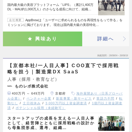
国内最大級の美容プラットフォーム「LIPS」（累計1,400万
DL・MAU約1,000万人）のさらなる成長に向けて、組織…
AppBrewは「ユーザーに求められるものを再現性をもって作る」を
会社概要
ミッションに掲げております。 現在は国内最大級の美容特化…
興味あり
詳細へ
掲載期間
26/08/04～26/08/19
【京都本社/一人目人事】COO直下で採用戦
略を担う｜製造業DX SaaS
人事（採用・教育など）
ものレボ株式会社
400万円 ～ 649万円
京都府
海外展開あり（日系グローバ
ル企業）
ベンチャー企業
新規事業・新サービス
英語力不問
転
勤なし
土日祝休み
3,000万円以上資金調達済
1億円以上資金調達
済
ポテンシャル採用（未経験可）
スタートアップの成長を支える一人目人事
として、経営陣とともに採用戦略の設計か
ら母集団形成、選考、組織…