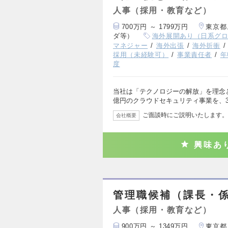
人事（採用・教育など）
700万円 ～ 1799万円
東京都
ダ等）
海外展開あり（日系グ
マネジャー
海外出張
海外折衝
採用（未経験可）
事業責任者
年
度
当社は「テクノロジーの解放」を理念と
億円のクラウドセキュリティ事業を、3
ご面談時にご説明いたします。
会社概要
興味あ
管理職候補（課長・
人事（採用・教育など）
900万円 ～ 1349万円
東京都