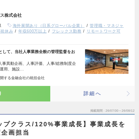
ス株式会社
県
海外展開あり（日系グローバル企業）
管理職・マネジャ
日祝休み
年収600万以上
フレックス勤務
リモートワーク可
として、当社人事業務全般の管理監督をお
人事異動企画、人事評価、人事/総務制度企
/運用、施設…
開する金融会社の統括会社
り
詳細へ
掲載期間
26/07/30～26/08/12
ップクラス/120%事業成長】事業成長を
度企画担当