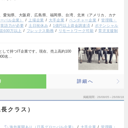
、愛知県、大阪府、広島県、福岡県、台湾、北米（アメリカ、カナ
ローバル企業）
上場企業
大手企業
ベンチャー企業
管理職・
英語力が必要
土日祝休み
1億円以上資金調達済
ポテンシャル
収600万以上
フレックス勤務
リモートワーク可能
育児支援制
して持つIT企業です。現在、売上高約100
00名…
り
詳細へ
掲載期間
26/08/05～26/08/18
係長クラス）
海外展開あり（日系グローバル企業）
大手企業
管理職・