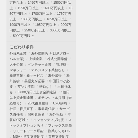
万円以上
1450万円以上
1500万円以
上
1550万円以上
1600万円以上
16
50万円以上
1700万円以上
1750万円
以上
1800万円以上
1850万円以上
1900万円以上
1950万円以上
2000万
円以上
2500万円以上
3000万円以上
5000万円以上
こだわり条件
外資系企業
海外展開あり(日系グロー
バル企業)
上場企業
株式公開準備
大手企業
ベンチャー企業
管理職・
マネジャー
マネジメント業務なし
新規事業・新サービス
海外出張
海
外折衝
英語力が必要
中国語力が必
要
英語力不問
転勤なし
土日祝休
み
3,000万円以上資金調達済
1億円
以上資金調達済
ポテンシャル採用（未
経験可）
20代役員在籍
CxO候補
社長・役員直下
事業責任者
サービ
ス責任者
開発責任者
海外転勤
年
収600万以上
インセンティブ制度
ス
トックオプションあり
フレックス勤務
リモートワーク可能
副業してもOK
MBA・留学支援制度
育児支援制度