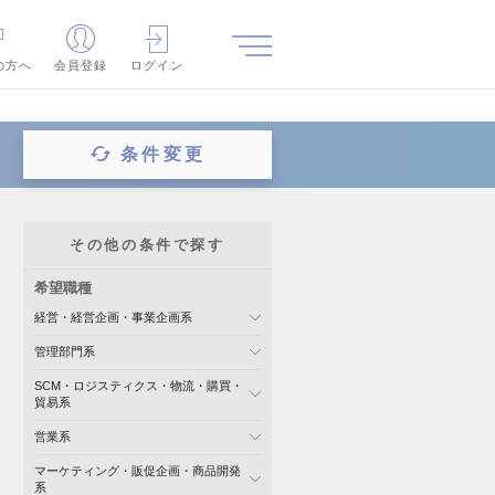
の方へ
会員登録
ログイン
条件変更
その他の条件で探す
希望職種
経営・経営企画・事業企画系
管理部門系
SCM・ロジスティクス・物流・購買・
貿易系
営業系
マーケティング・販促企画・商品開発
系