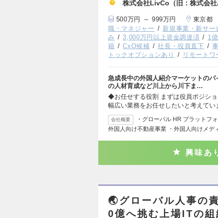
株式会社LivCo（旧：株式会社A
500万円 ～ 999万円
東京都
職・マネジャー
新規事業・新サー
み
3,000万円以上資金調達済
1
籍
CxO候補
社長・役員直下
トックオプションあり
リモートワ
急成長中の外国人紹介マーケットのパ
の人材育成など川上から川下ま…
◆お任せする役割 まずは役員ポジシ
幅広い業務をお任せしたいと考えてい
・グローバル HR プラットフ
会社概要
外国人向け不動産事業 ・外国人向けメデ
興味あ
🌏グローバル人事の責
0億へ挑む上場ITの