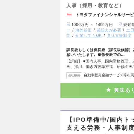
人事（採用・教育など）
トヨタファイナンシャルサービ
1000万円 ～ 1499万円
愛知
ー
海外折衝
英語力が必要
土
能
副業してもOK
育児支援制度
課長級もしくは係長級（課長級候補）
願いいたします。※係長級での…
【詳細】 ■国内人事…国内労務管理、
画、採用、働き方改革推進、研修企画
自動車販売金融サービス等を展
会社概要
興味あ
【IPO準備中/国内ト
支える労務・人事制