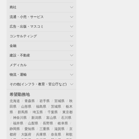
商社
流通・小売・サービス
広告・出版・マスコミ
コンサルティング
金融
建設・不動産
メディカル
物流・運輸
その他(インフラ・教育・官公庁など)
希望勤務地
北海道
青森県
岩手県
宮城県
秋
田県
山形県
福島県
茨城県
栃木
県
群馬県
埼玉県
千葉県
東京都
神奈川県
新潟県
富山県
石川県
福井県
山梨県
長野県
岐阜県
静岡県
愛知県
三重県
滋賀県
京
都府
大阪府
兵庫県
奈良県
和歌