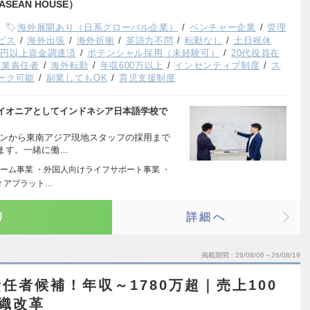
SEAN HOUSE）
海外展開あり（日系グローバル企業）
ベンチャー企業
管理
ビス
海外出張
海外折衝
英語力不問
転勤なし
土日祝休
億円以上資金調達済
ポテンシャル採用（未経験可）
20代役員在
事業責任者
海外転勤
年収600万以上
インセンティブ制度
ス
ーク可能
副業してもOK
育児支援制度
イオニアとしてインドネシア日本語学校で
ョンから東南アジア現地スタッフの採用まで
ます。一緒に働…
ォーム事業 ・外国人向けライフサポート事業 ・
ィアプラット…
り
詳細へ
掲載期間
26/08/06～26/08/19
任者候補！年収～1780万超｜売上100
組織改革