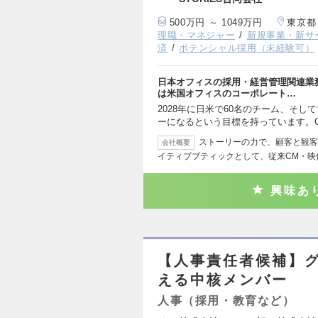
500万円 ～ 1049万円
東京都
理職・マネジャー
新規事業・新サ
済
ポテンシャル採用（未経験可）
日本オフィスの採用・経営管理関連業
は米国オフィスのコーポレート…
2028年に日米で60名のチーム、そ
ーになるという目標を持っています。C
ストーリーの力で、顧客と観客
会社概要
イティブブティックとして、従来CM・映
興味あ
【人事責任者候補】グ
える中核メンバー
人事（採用・教育など）