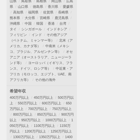
山県
鳥取県
島根県
岡山県
広島
県
山口県
徳島県
香川県
愛媛県
高知県
福岡県
佐賀県
長崎県
熊本県
大分県
宮崎県
鹿児島県
沖縄県
中国
韓国
香港
台湾
タイ
シンガポール
インドネシア
フィリピン
インド
その他アジア
（ベトナム、ミャンマー等）
北米（ア
メリカ、カナダ等）
中南米（メキシ
コ、ブラジル、アルゼンチン等）
オセ
アニア（オーストラリア、ニュージーラ
ンド等）
ヨーロッパ（イギリス、フラ
ンス、ドイツ、ロシア等）
中近東・ア
フリカ（モロッコ、エジプト、UAE、南
アフリカ等）
その他の海外
希望年収
400万円以上
450万円以上
500万円以
上
550万円以上
600万円以上
650
万円以上
700万円以上
750万円以上
800万円以上
850万円以上
900万円
以上
950万円以上
1000万円以上
1
050万円以上
1100万円以上
1150万
円以上
1200万円以上
1250万円以上
1300万円以上
1350万円以上
1400