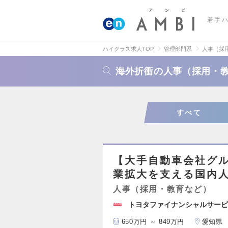
若手
ハイクラス求人TOP
管理部門系
人事（採
海外折衝の人事（採用・
すべて
【大手自動車会社グル
業拡大を支える国内
人事（採用・教育など）
トヨタファイナンシャルサービ
650万円 ～ 849万円
愛知県