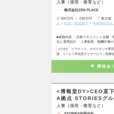
人事（採用・教育など）
株式会社ZEN PLACE
500万円 ～ 699万円
東京都
み
社長・役員直下
年収600万以
■業務内容 ・労務マネジメント全般
化と運用設計 ・人事制度・報酬評価
ピラティス・ヨガスタジオ運営
会社概要
護・リハビリ特化型デイサービス｜医療
興味あ
<博報堂DY>CEO
A拠点 STORIESグ
人事（採用・教育など）
STORIES合同会社