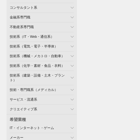
コンサルタント系
金融系専門職
不動産系専門職
技術系（IT・Web・通信系）
技術系（電気・電子・半導体）
技術系（機械・メカトロ・自動車）
技術系（化学・素材・食品・衣料）
技術系（建築・設備・土木・プラン
ト）
技術・専門職系（メディカル）
サービス・流通系
クリエイティブ系
希望業種
IT・インターネット・ゲーム
メーカー