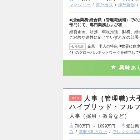
マネジャー
海外出張
海外折衝
■担当業務:総合職（管理職候補）での
部門にて、専門業務および将…
経営企画、法務、環境推進、財務、経
ご経験や適性に応じていずれかの部署
企業・求人の特色 ■世界に数少
会社概要
4社のグローバルネットワークを確立して
興味あ
人事 (管理職)
NEW
ハイブリッド・フル
人事（採用・教育など）
700万円 ～ 1099万円
愛知県
み
年収600万以上
フレックス勤