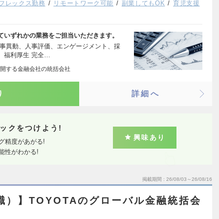
フレックス勤務
リモートワーク可能
副業してもOK
育児支援
ていずれかの業務をご担当いただきます。
人事異動、人事評価、エンゲージメント、採
、福利厚生 完全…
開する金融会社の統括会社
り
詳細へ
ックをつけよう!
興味あり
グ精度があがる!
能性がわかる!
掲載期間
26/08/03～26/08/16
職）】TOYOTAのグローバル金融統括会