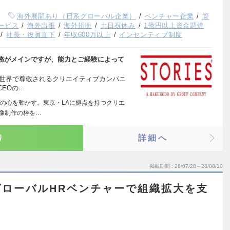
海外展開あり（日系グローバル企業）
ベンチャー企業
管
ービス
海外出張
海外折衝
土日祝休み
1億円以上資金調達
社長・役員直下
年収600万以上
インセンティブ制度
務がメインですが、能力とご経験によって
して世界で尊敬されるクリエイティブカンパニ
EOの…
の心を動かす。東京・LAに拠点を持つクリエ
像制作の枠を…
り
詳細へ
掲載期間
26/07/28～26/08/10
ローバルHRベンチャーで組織拡大を支