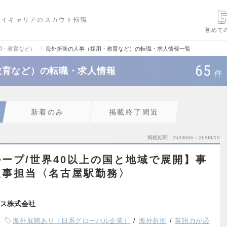
ハイキャリアのスカウト転職
初めて
用・教育など）
海外折衝の人事（採用・教育など）の転職・求人情報一覧
65
教育など）の転職・求人情報
件
新着のみ
掲載終了間近
掲載期間
26/08/06～26/08/19
ープ/世界40以上の国と地域で展開】事
人事担当〈名古屋駅勤務〉
ス株式会社
海外展開あり（日系グローバル企業）
海外折衝
英語力が必