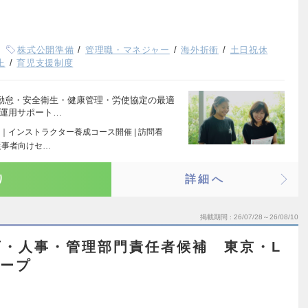
株式公開準備
管理職・マネジャー
海外折衝
土日祝休
上
育児支援制度
：勤怠・安全衛生・健康管理・労使協定の最適
の運用サポート…
｜インストラクター養成コース開催 | 訪問看
従事者向けセ…
り
詳細へ
掲載期間
26/07/28～26/08/10
直下・人事・管理部門責任者候補 東京・L
ループ