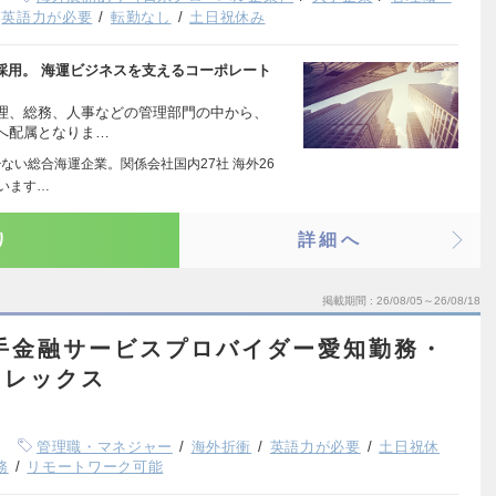
英語力が必要
転勤なし
土日祝休み
採用。 海運ビジネスを支えるコーポレート
理、総務、人事などの管理部門の中から、
へ配属となりま…
ない総合海運企業。関係会社国内27社 海外26
います…
り
詳細へ
掲載期間
26/08/05～26/08/18
大手金融サービスプロバイダー愛知勤務・
フレックス
管理職・マネジャー
海外折衝
英語力が必要
土日祝休
務
リモートワーク可能