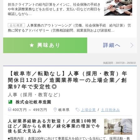
担当クライアントの給与計算をメインに、社会保険の手続き
や年末調整業務などをお任せします。支払い日などの期日を
確認しながら…
人事業務のアウトソーシング（労働、社会保険手続 給与計算） 労
会社概要
務に関するアドバイザリー（労務相談顧問、就業規則および諸規程…
興味あり
詳細へ
掲載期間
26/07/28～26/08/10
【岐阜市／転勤なし】人事（採用・教育）年
間休日120日／造園業界唯一の上場企業／創
業97年で安定性◎
人事（採用・教育など）
株式会社岐阜造園
400万円 ～ 499万円
岐阜県
上場企業
土日祝休み
人材業界経験ある方歓迎！／残業10時間
ほど／国からも表彰／緑化事業の増加で今
後も拡大見込み
■職務内容： 創業100年に向けて事業拡大を続けている当社にて、採用活動・教