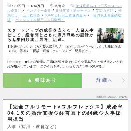
400万円 ～ 649万円
京都府
海外展開あり（日系グローバ
ル企業）
ベンチャー企業
新規事業・新サービス
英語力不問
転
勤なし
土日祝休み
3,000万円以上資金調達済
1億円以上資金調達
済
ポテンシャル採用（未経験可）
スタートアップの成長を支える一人目人事
として、経営陣とともに採用戦略の設計か
ら母集団形成、選考、組織…
▍お任せたいこと（入社後の広がり方） まずはプレイヤーとして：母集団形成
（潜在・顕在）～面談・選考・クロージング・配属まで…
■中小製造業の工場DX 製造業では広く少量多品種・短納期という流
会社概要
れが加速しています。 この流れを受け、小回りのきく中小製造業…
興味あり
詳細へ
掲載期間
26/08/04～26/12/09
【完全フルリモート×フルフレックス】成婚率
84.1％の婚活支援◇経営直下の組織◇人事採
用担当
人事（採用・教育など）