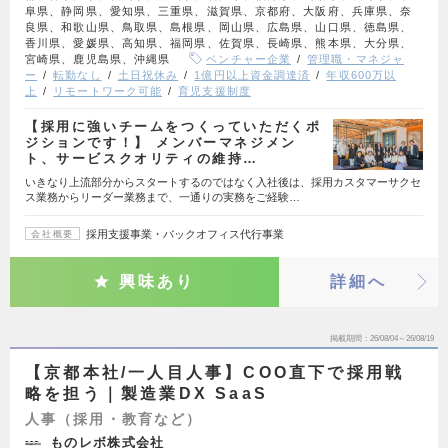
阜県、静岡県、愛知県、三重県、滋賀県、京都府、大阪府、兵庫県、奈
良県、和歌山県、鳥取県、島根県、岡山県、広島県、山口県、徳島県、
香川県、愛媛県、高知県、福岡県、佐賀県、長崎県、熊本県、大分県、
宮崎県、鹿児島県、沖縄県
ベンチャー企業
管理職・マネジャ
ー
転勤なし
土日祝休み
1億円以上資金調達済
年収600万以
上
リモートワーク可能
育児支援制度
【採用に強いチームをつくっていただくポ
ジションです！】 メンバーマネジメン
ト、サービスクオリティの維持…
いきなり上流部分からスタートするのではなく入社後は、採用カスタマーサクセ
ス業務からリーダー業務まで、一通りの実務をご経験…
採用支援事業・バックオフィス代行事業
会社概要
興味あり
詳細へ
掲載期間
26/08/04～26/08/19
【京都本社/一人目人事】COO直下で採用戦
略を担う｜製造業DX SaaS
人事（採用・教育など）
ものレボ株式会社