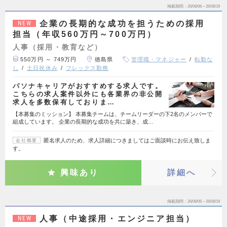
掲載期間
26/08/06～26/08/19
企業の長期的な成功を担うための採用
NEW
担当（年収560万円～700万円）
人事（採用・教育など）
550万円 ～ 749万円
徳島県
管理職・マネジャー
転勤な
し
土日祝休み
フレックス勤務
パソナキャリアがおすすめする求人です。
こちらの求人案件以外にも各業界の非公開
求人を多数保有しておりま…
【本募集のミッション】 本募集チームは、チームリーダーの下2名のメンバーで
組成しています。 企業の長期的な成功を共に築き、成…
匿名求人のため、求人詳細につきましてはご面談時にお伝え致しま
会社概要
す。
興味あり
詳細へ
掲載期間
26/08/06～26/08/19
人事（中途採用・エンジニア担当）
NEW