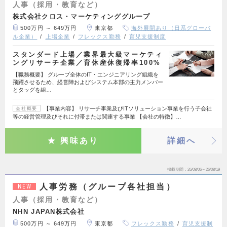
人事（採用・教育など）
株式会社クロス・マーケティンググループ
500万円 ～ 649万円
東京都
海外展開あり（日系グローバ
ル企業）
上場企業
フレックス勤務
育児支援制度
スタンダード上場／業界最大級マーケティ
ングリサーチ企業／育休産休復帰率100%
【職務概要】 グループ全体のIT・エンジニアリング組織を
飛躍させるため、経営陣およびシステム本部の主力メンバー
とタッグを組…
【事業内容】 リサーチ事業及びITソリューション事業を行う子会社
会社概要
等の経営管理及びそれに付帯または関連する事業 【会社の特徴】…
興味あり
詳細へ
掲載期間
26/08/06～26/08/19
人事労務（グループ各社担当）
NEW
人事（採用・教育など）
NHN JAPAN株式会社
500万円 ～ 649万円
東京都
フレックス勤務
育児支援制