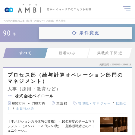
若手ハイキャリアのスカウト転職
その他の業種の人事（採用・教育など）の転職・求人情報
90
条件変更
件
すべて
新着のみ
掲載終了間近
掲載期間
26/08/05～26/08/18
プロセス部（給与計算オペレーション部門の
マネジメント）
人事（採用・教育など）
株式会社ペイロール
600万円 ～ 799万円
東京都
管理職・マネジャー
転勤な
し
土日祝休み
【本ポジションの具体的な業務】 ・10名程度のチームマネ
ジメント（メンバー：20代～50代） ・顧客役職者とのコミ
ュニケーシ…