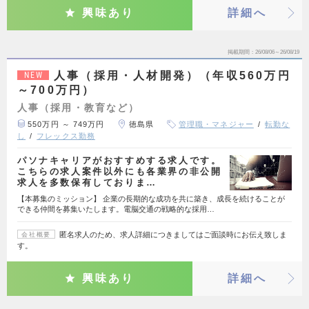
興味あり
詳細へ
掲載期間
26/08/06～26/08/19
人事（採用・人材開発）（年収560万円
NEW
～700万円）
人事（採用・教育など）
550万円 ～ 749万円
徳島県
管理職・マネジャー
転勤な
し
フレックス勤務
パソナキャリアがおすすめする求人です。
こちらの求人案件以外にも各業界の非公開
求人を多数保有しておりま…
【本募集のミッション】 企業の長期的な成功を共に築き、成長を続けることが
できる仲間を募集いたします。電脳交通の戦略的な採用…
匿名求人のため、求人詳細につきましてはご面談時にお伝え致しま
会社概要
す。
興味あり
詳細へ