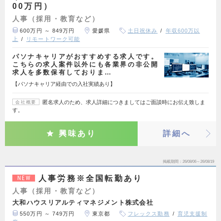
00万円）
人事（採用・教育など）
600万円 ～ 849万円
愛媛県
土日祝休み
年収600万以
上
リモートワーク可能
パソナキャリアがおすすめする求人です。
こちらの求人案件以外にも各業界の非公開
求人を多数保有しておりま…
【パソナキャリア経由での入社実績あり】
匿名求人のため、求人詳細につきましてはご面談時にお伝え致しま
会社概要
す。
興味あり
詳細へ
掲載期間
26/08/06～26/08/19
人事労務※全国転勤あり
NEW
人事（採用・教育など）
大和ハウスリアルティマネジメント株式会社
550万円 ～ 749万円
東京都
フレックス勤務
育児支援制