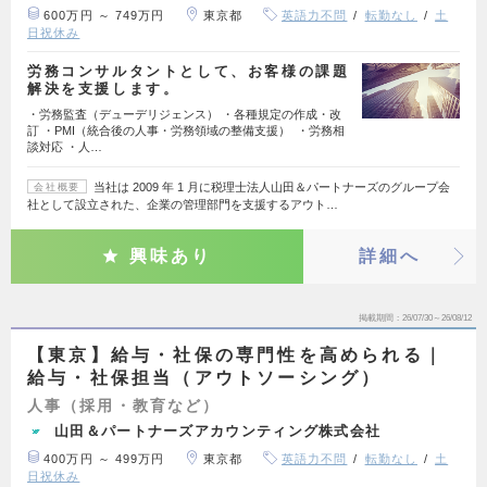
600万円 ～ 749万円
東京都
英語力不問
転勤なし
土
日祝休み
労務コンサルタントとして、お客様の課題
解決を支援します。
・労務監査（デューデリジェンス） ・各種規定の作成・改
訂 ・PMI（統合後の人事・労務領域の整備支援） ・労務相
談対応 ・人…
当社は 2009 年 1 月に税理士法人山田＆パートナーズのグループ会
会社概要
社として設立された、企業の管理部門を支援するアウト…
興味あり
詳細へ
掲載期間
26/07/30～26/08/12
【東京】給与・社保の専門性を高められる｜
給与・社保担当（アウトソーシング）
人事（採用・教育など）
山田＆パートナーズアカウンティング株式会社
400万円 ～ 499万円
東京都
英語力不問
転勤なし
土
日祝休み