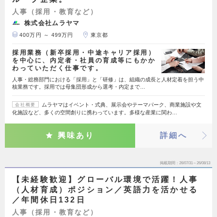
人事（採用・教育など）
株式会社ムラヤマ
400万円 ～ 499万円
東京都
採用業務（新卒採用・中途キャリア採用）
を中心に、内定者・社員の育成等にもかか
わっていただく仕事です。
人事・総務部門における「採用」と「研修」は、組織の成長と人材定着を担う中
核業務です。採用では母集団形成から選考・内定まで…
ムラヤマはイベント・式典、展示会やテーマパーク、商業施設や文
会社概要
化施設など、多くの空間創りに携わっています。多様な産業に関わ…
興味あり
詳細へ
掲載期間
26/07/31～26/08/13
【未経験歓迎】グローバル環境で活躍！人事
（人材育成）ポジション／英語力を活かせる
／年間休日132日
人事（採用・教育など）