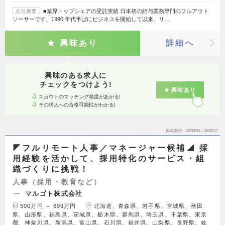
■業界トップシェアの受託実績 日本初の給与業務専門のフルアウト
会社概要
ソーサーです。1990 年代半ばにビジネスを開始して以来、リ…
興味あり
詳細へ
興味のある求人に
チェックをつけよう!
興味あり
スカウトのマッチング精度があがる!
その求人への合格可能性がわかる!
掲載期間
26/08/04～26/08/17
◤フルリモート人事／マネージャー候補◢ 採
用経験を活かして、採用特化のサービス・組
織づくりに挑戦！
人事（採用・教育など）
マルゴト株式会社
500万円 ～ 699万円
北海道、青森県、岩手県、宮城県、秋田
県、山形県、福島県、茨城県、栃木県、群馬県、埼玉県、千葉県、東京
都、神奈川県、新潟県、富山県、石川県、福井県、山梨県、長野県、岐