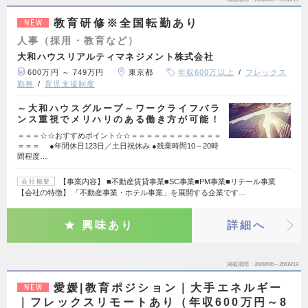
教育研修※全国転勤あり
NEW
人事（採用・教育など）
大和ハウスリアルティマネジメント株式会社
600万円 ～ 749万円
東京都
年収600万以上
フレックス
勤務
育児支援制度
～大和ハウスグループ～ワークライフバラ
ンス重視でメリハリのある働き方が可能！
＝＝＝☆☆おすすめポイント☆☆＝＝＝＝＝＝＝＝＝＝＝＝
＝＝＝ ●年間休日123日／土日祝休み ●残業時間10～20時
間程度…
【事業内容】 ■不動産賃貸事業■SC事業■PM事業■リテール事業
会社概要
【会社の特徴】 「不動産事業・ホテル事業」を展開する企業です…
興味あり
詳細へ
掲載期間
26/08/06～26/08/19
愛媛|教育ポジション｜大手エネルギー
NEW
｜フレックスリモートあり（年収600万円～8