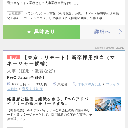
育担当をメイン業務として人事業務全般をお任せし…
・ランドスケープ事業（公共施設、公園、リゾート施設等の造園緑
会社概要
化工事） ・ガーデンエクステリア事業（個人住宅の庭園、外構工事…
興味あり
詳細へ
掲載期間
26/08/06～26/08/19
【東京：リモート】新卒採用担当（マ
NEW
ネージャー候補）
人事（採用・教育など）
PwC Japan合同会社
1000万円 ～ 1199万円
東京都
年収600万以上
フレック
ス勤務
育児支援制度
経営層と協働し組織を創る。PwCアドバ
イザリーの採用をリードする。
【職務概要】 PwCアドバイザリー合同会社の新卒採用をリ
ードするマネージャーとして、採用戦略の立案から実行、予
算管理、ステ…