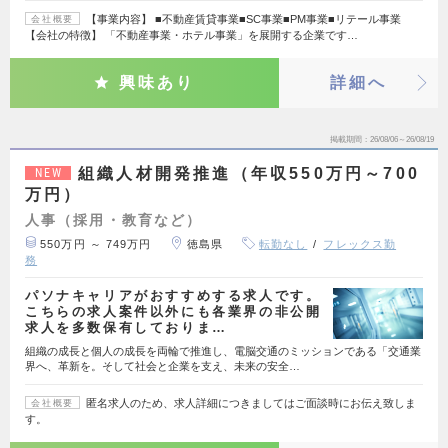
【事業内容】 ■不動産賃貸事業■SC事業■PM事業■リテール事業
会社概要
【会社の特徴】 「不動産事業・ホテル事業」を展開する企業です…
興味あり
詳細へ
掲載期間
26/08/06～26/08/19
組織人材開発推進（年収550万円～700
NEW
万円）
人事（採用・教育など）
550万円 ～ 749万円
徳島県
転勤なし
フレックス勤
務
パソナキャリアがおすすめする求人です。
こちらの求人案件以外にも各業界の非公開
求人を多数保有しておりま…
組織の成長と個人の成長を両輪で推進し、電脳交通のミッションである「交通業
界へ、革新を。そして社会と企業を支え、未来の安全…
匿名求人のため、求人詳細につきましてはご面談時にお伝え致しま
会社概要
す。