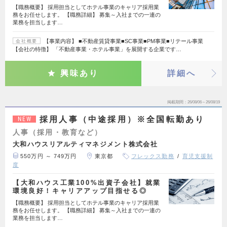
【職務概要】 採用担当としてホテル事業のキャリア採用業
務をお任せします。 【職務詳細】 募集～入社までの一連の
業務を担当します…
【事業内容】 ■不動産賃貸事業■SC事業■PM事業■リテール事業
会社概要
【会社の特徴】 「不動産事業・ホテル事業」を展開する企業です…
興味あり
詳細へ
掲載期間
26/08/06～26/08/19
採用人事（中途採用）※全国転勤あり
NEW
人事（採用・教育など）
大和ハウスリアルティマネジメント株式会社
550万円 ～ 749万円
東京都
フレックス勤務
育児支援制
度
【大和ハウス工業100%出資子会社】就業
環境良好！キャリアアップ目指せる◎
【職務概要】 採用担当としてホテル事業のキャリア採用業
務をお任せします。 【職務詳細】 募集～入社までの一連の
業務を担当します…