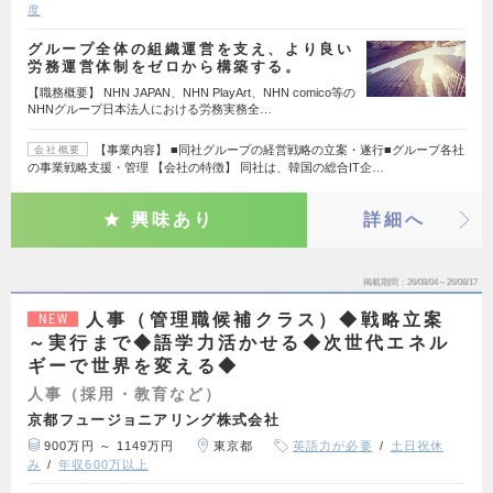
度
グループ全体の組織運営を支え、より良い
労務運営体制をゼロから構築する。
【職務概要】 NHN JAPAN、NHN PlayArt、NHN comico等の
NHNグループ日本法人における労務実務全…
【事業内容】 ■同社グループの経営戦略の立案・遂行■グループ各社
会社概要
の事業戦略支援・管理 【会社の特徴】 同社は、韓国の総合IT企…
興味あり
詳細へ
掲載期間
26/08/04～26/08/17
人事（管理職候補クラス）◆戦略立案
NEW
～実行まで◆語学力活かせる◆次世代エネル
ギーで世界を変える◆
人事（採用・教育など）
京都フュージョニアリング株式会社
900万円 ～ 1149万円
東京都
英語力が必要
土日祝休
み
年収600万以上