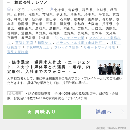
株式会社ナレソメ
400万円 ～ 599万円
北海道、青森県、岩手県、宮城県、秋田
県、山形県、福島県、茨城県、栃木県、群馬県、埼玉県、千葉県、東京
都、神奈川県、新潟県、富山県、石川県、福井県、山梨県、長野県、岐
阜県、静岡県、愛知県、三重県、滋賀県、京都府、大阪府、兵庫県、奈
良県、和歌山県、鳥取県、島根県、岡山県、広島県、山口県、徳島県、
香川県、愛媛県、高知県、福岡県、佐賀県、長崎県、熊本県、大分県、
宮崎県、鹿児島県、沖縄県
ベンチャー企業
マネジメント業務な
し
英語力不問
転勤なし
ポテンシャル採用（未経験可）
社長・
役員直下
年収600万以上
フレックス勤務
リモートワーク可能
育児支援制度
・媒体選定・運用求人作成 ・エージェン
ト、スカウト媒体等との連携 ・選考、内
定取付、入社までのフォロー ・…
人事担当者として、主に中途採用業務全般のフロントプレイヤーとしてご活躍い
ただきます。 具体的な業務としては、採用計画に基づ…
・結婚相談所事業 全国4,000社超のIBJ加盟店中、成婚数・会員
会社概要
数・お見合い件数でNo.1※の実績を誇る「ナレソメ予備…
興味あり
詳細へ
掲載期間
26/08/04～26/08/17