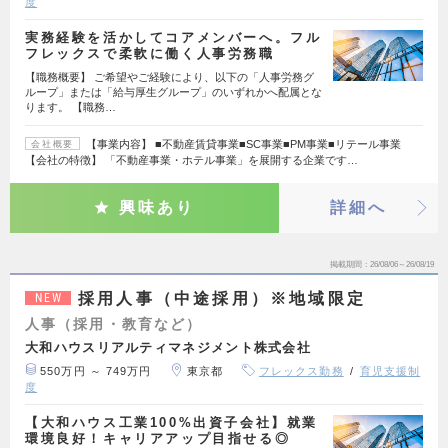
度
実務経験を活かしてコアメンバーへ。フル
フレックスで柔軟に働く人事労務職
【職務概要】 ご希望やご経験により、以下の「人事労務グ
ループ」または「給与厚生グループ」のいずれかへ配属とな
ります。 【職務…
【事業内容】 ■不動産賃貸事業■SC事業■PM事業■リテール事業
会社概要
【会社の特徴】 「不動産事業・ホテル事業」を展開する企業です…
興味あり
詳細へ
掲載期間
26/08/06～26/08/19
採用人事（中途採用）※地域限定
NEW
人事（採用・教育など）
大和ハウスリアルティマネジメント株式会社
550万円 ～ 749万円
東京都
フレックス勤務
育児支援制
度
【大和ハウス工業100%出資子会社】就業
環境良好！キャリアアップ目指せる◎