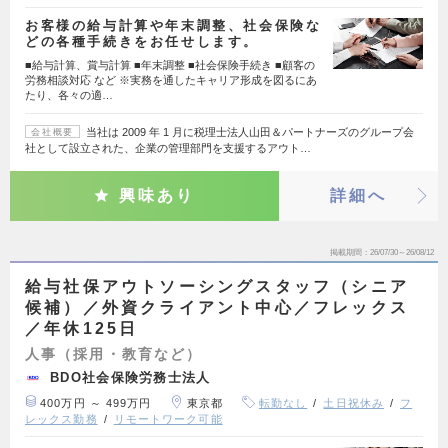
お客様の給与計算や年末調整、社会保険な
どの各種手続きをお任せします。
■給与計算、賞与計算 ■年末調整 ■社会保険手続き ■顧客の
労務相談対応 など ※実務を通したキャリア形成を図るにあ
たり、各々の適…
当社は 2009 年 1 月に税理士法人山田＆パートナーズのグループ会
会社概要
社として設立された、企業の管理部門を支援するアウト…
興味あり
詳細へ
掲載期間
26/07/30～26/08/12
給与社保アウトソーシングスタッフ（シニア
候補）／外資クライアント中心／フレックス
／年休125日
人事（採用・教育など）
BDO社会保険労務士法人
400万円 ～ 499万円
東京都
転勤なし
土日祝休み
フ
レックス勤務
リモートワーク可能