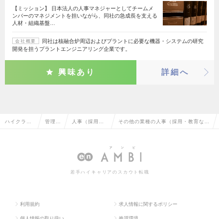
【ミッション】 日本法人の人事マネジャーとしてチームメ
ンバーのマネジメントを担いながら、同社の急成長を支える
人材・組織基盤…
同社は核融合炉周辺およびプラントに必要な機器・システムの研究
会社概要
開発を担うプラントエンジニアリング企業です。
興味あり
詳細へ
ハイクラス
管理部
人事（採用・
その他の業種の人事（採用・教育な
求人TOP
門系
教育など）
ど）の転職・求人情報一覧
若手ハイキャリアのスカウト転職
利用規約
求人情報に関するポリシー
個人情報の取り扱い
推奨環境