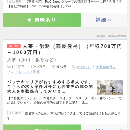
【事業内容】 PwC Japanグループの管理部門を一手に担う企業です
会社概要
【会社の特徴】 PwC Japan合同会社は、PwC …
興味あり
詳細へ
掲載期間
26/08/06～26/08/19
人事・労務（部長候補）（年収700万円
NEW
～1000万円）
人事（採用・教育など）
700万円 ～ 1049万円
徳島県
転勤なし
年収600万以
上
フレックス勤務
パソナキャリアがおすすめする求人です。
こちらの求人案件以外にも各業界の非公開
求人を多数保有しておりま…
【本募集のミッション】 本募集チームは、チームリーダーの下2名のメンバーで
組成しています。 企業の長期的な成功を共に築き、成…
匿名求人のため、求人詳細につきましてはご面談時にお伝え致しま
会社概要
す。