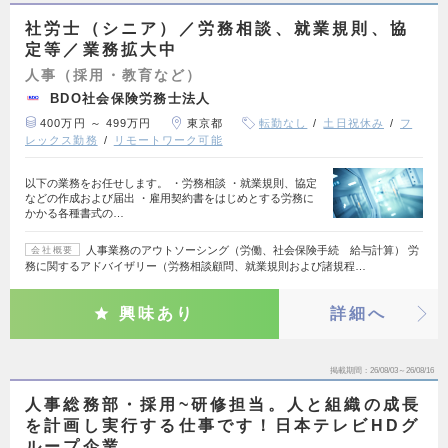
社労士（シニア）／労務相談、就業規則、協
定等／業務拡大中
人事（採用・教育など）
BDO社会保険労務士法人
400万円 ～ 499万円
東京都
転勤なし
土日祝休み
フ
レックス勤務
リモートワーク可能
以下の業務をお任せします。 ・労務相談 ・就業規則、協定
などの作成および届出 ・雇用契約書をはじめとする労務に
かかる各種書式の…
人事業務のアウトソーシング（労働、社会保険手続 給与計算） 労
会社概要
務に関するアドバイザリー（労務相談顧問、就業規則および諸規程…
興味あり
詳細へ
掲載期間
26/08/03～26/08/16
人事総務部・採用~研修担当。人と組織の成長
を計画し実行する仕事です！日本テレビHDグ
ループ企業。