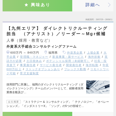
興味あり
詳細へ
掲載期間
26/07/29～26/08/11
【九州エリア】 ダイレクトリクルーティング
担当 （アナリスト）／リーダー～Mgr候補
人事（採用・教育など）
外資系大手総合コンサルティングファーム
600万円 ～ 849万円
福岡県
外資系企業
上場企業
大
手企業
管理職・マネジャー
新規事業・新サービス
海外折衝
英
語力が必要
土日祝休み
ポテンシャル採用（未経験可）
社長・役
員直下
事業責任者
サービス責任者
開発責任者
海外転勤
年収
600万以上
ストックオプションあり
フレックス勤務
リモートワー
ク可能
育児支援制度
採用部門に所属し、福岡のダイレクトリクルーティング（ダ
イレクトソーシング）チームのメンバーとして、経験者採用
業務全般及び…
「ストラテジー & コンサルティング」「 テクノロジー」「オペレー
会社概要
ションズ」「インダストリーX」「ソング」の5つの領域で…