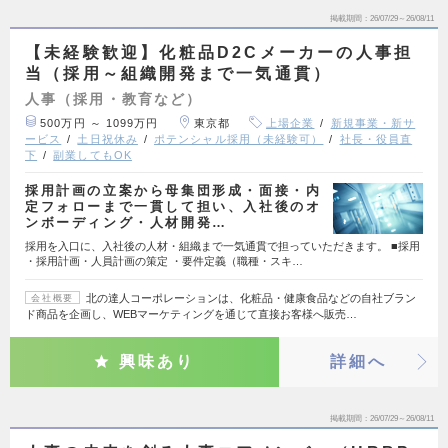
掲載期間
26/07/29～26/08/11
【未経験歓迎】化粧品D2Cメーカーの人事担
当（採用～組織開発まで一気通貫）
人事（採用・教育など）
500万円 ～ 1099万円
東京都
上場企業
新規事業・新サ
ービス
土日祝休み
ポテンシャル採用（未経験可）
社長・役員直
下
副業してもOK
採用計画の立案から母集団形成・面接・内
定フォローまで一貫して担い、入社後のオ
ンボーディング・人材開発…
採用を入口に、入社後の人材・組織まで一気通貫で担っていただきます。 ■採用
・採用計画・人員計画の策定 ・要件定義（職種・スキ…
北の達人コーポレーションは、化粧品・健康食品などの自社ブラン
会社概要
ド商品を企画し、WEBマーケティングを通じて直接お客様へ販売…
興味あり
詳細へ
掲載期間
26/07/29～26/08/11