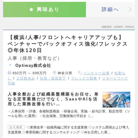
興味あり
詳細へ
掲載期間
26/08/05～26/08/18
【横浜/人事/フロントへキャリアアップも】
ベンチャーでバックオフィス強化/フレックス
◎年休120日
人事（採用・教育など）
Optiway株式会社
450万円 ～ 699万円
神奈川県
ベンチャー企業
転勤な
し
土日祝休み
社長・役員直下
フレックス勤務
リモートワーク
可能
人事全般および組織基盤構築をお任せ。単
なる定常業務だけでなく、SaasやAIを活
用した業務改善を行い…
・人事採用 ・評価、各種制度構築 ・研修企画、実施 ・給与計算、勤怠管理 （ツ
ールを用いた運用） ・社会保険、労働保険の手続き（…
◇業務改革・組織再編に関する支援業務 ◇システム開発および導入
会社概要
支援業務 ◇事業戦略に関するコンサルティング ◇AIを活用した業…