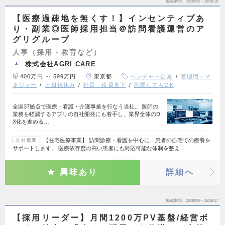
掲載期間
26/08/05～26/08/18
【医療過疎地を無くす！】インセンティブあ
り・副業◎医師採用担当＠訪問看護運営のア
グリグループ
人事（採用・教育など）
株式会社AGRI CARE
400万円 ～ 599万円
東京都
ベンチャー企業
管理職・マ
ネジャー
土日祝休み
社長・役員直下
副業してもOK
全国37拠点で医療・看護・介護事業を行なう当社。 医師の
業務を軽減するアプリの自社開発にも着手し、業界全体のD
X化を進める…
【在宅医療事業】 訪問診療・看護を中心に、患者の自宅での療養を
会社概要
サポートします。 医療依存度の高い患者にも対応可能な体制を整え…
興味あり
詳細へ
掲載期間
26/08/04～26/08/17
【採用リーダー】月間1200万PV基盤/経営ボ