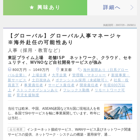
興味あり
詳細へ
掲載期間
26/07/29～26/08/11
【グローバル】グローバル人事マネージャ
※海外赴任の可能性あり
人事（採用・教育など）
東証プライム上場 老舗ISP ネットワーク、クラウド、セキ
ュリティ、MVNOなど自社開発サービスが強み
800万円 ～ 1049万円
東京都
海外展開あり（日系グロー
バル企業）
上場企業
大手企業
管理職・マネジャー
新規事業・
新サービス
土日祝休み
ポテンシャル採用（未経験可）
社長・役
員直下
事業責任者
サービス責任者
開発責任者
年収600万以
上
ストックオプションあり
フレックス勤務
リモートワーク可
能
育児支援制度
当社では欧米、中国、ASEAN諸国など8カ国に現地法人を有
し、各国でSIやサービスを軸に事業展開しています。昨年に
は当社…
インターネット接続サービス、WANサービス及びネットワーク関連
会社概要
サービスの提供、ネットワーク・システムの構築・運用保守、通…