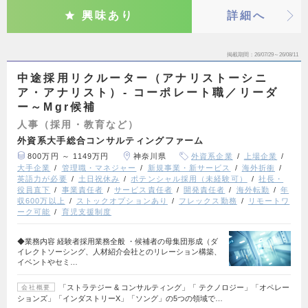
興味あり
詳細へ
掲載期間
26/07/29～26/08/11
中途採用リクルーター（アナリストーシニ
ア・アナリスト）- コーポレート職／リーダ
ー～Mgr候補
人事（採用・教育など）
外資系大手総合コンサルティングファーム
800万円 ～ 1149万円
神奈川県
外資系企業
上場企業
大手企業
管理職・マネジャー
新規事業・新サービス
海外折衝
英語力が必要
土日祝休み
ポテンシャル採用（未経験可）
社長・
役員直下
事業責任者
サービス責任者
開発責任者
海外転勤
年
収600万以上
ストックオプションあり
フレックス勤務
リモートワ
ーク可能
育児支援制度
◆業務内容 経験者採用業務全般 ・候補者の母集団形成（ダ
イレクトソーシング、人材紹介会社とのリレーション構築、
イベントやセミ…
「ストラテジー & コンサルティング」「 テクノロジー」「オペレー
会社概要
ションズ」「インダストリーX」「ソング」の5つの領域で…