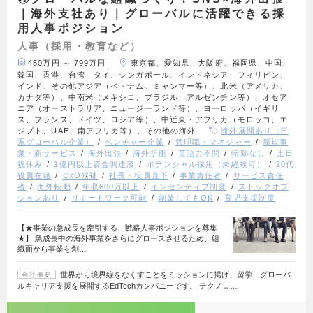
｜海外支社あり｜グローバルに活躍できる採
用人事ポジション
人事（採用・教育など）
450万円 ～ 799万円
東京都、愛知県、大阪府、福岡県、中国、
韓国、香港、台湾、タイ、シンガポール、インドネシア、フィリピン、
インド、その他アジア（ベトナム、ミャンマー等）、北米（アメリカ、
カナダ等）、中南米（メキシコ、ブラジル、アルゼンチン等）、オセア
ニア（オーストラリア、ニュージーランド等）、ヨーロッパ（イギリ
ス、フランス、ドイツ、ロシア等）、中近東・アフリカ（モロッコ、エ
ジプト、UAE、南アフリカ等）、その他の海外
海外展開あり（日
系グローバル企業）
ベンチャー企業
管理職・マネジャー
新規事
業・新サービス
海外出張
海外折衝
英語力不問
転勤なし
土日
祝休み
1億円以上資金調達済
ポテンシャル採用（未経験可）
20代
役員在籍
CxO候補
社長・役員直下
事業責任者
サービス責任
者
海外転勤
年収600万以上
インセンティブ制度
ストックオプ
ションあり
リモートワーク可能
副業してもOK
育児支援制度
【★事業の急成長を牽引する、戦略人事ポジションを募集
★】 急成長中の海外事業をさらにグロースさせるため、組
織面から事業を創…
世界から境界線をなくすことをミッションに掲げ、留学・グローバ
会社概要
ルキャリア支援を展開するEdTechカンパニーです。 テクノロ…