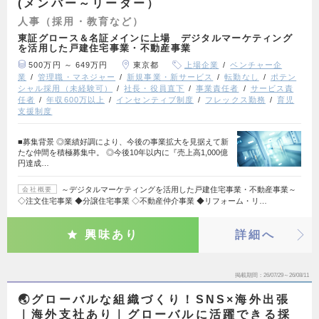
(メンバー～リーダー）
人事（採用・教育など）
東証グロース＆名証メインに上場 デジタルマーケティング
を活用した戸建住宅事業・不動産事業
500万円 ～ 649万円
東京都
上場企業
ベンチャー企
業
管理職・マネジャー
新規事業・新サービス
転勤なし
ポテン
シャル採用（未経験可）
社長・役員直下
事業責任者
サービス責
任者
年収600万以上
インセンティブ制度
フレックス勤務
育児
支援制度
■募集背景 ◎業績好調により、今後の事業拡大を見据えて新
たな仲間を積極募集中。 ◎今後10年以内に『売上高1,000億
円達成…
～デジタルマーケティングを活用した戸建住宅事業・不動産事業～
会社概要
◇注文住宅事業 ◆分譲住宅事業 ◇不動産仲介事業 ◆リフォーム・リ…
興味あり
詳細へ
掲載期間
26/07/29～26/08/11
🌏グローバルな組織づくり！SNS×海外出張
｜海外支社あり｜グローバルに活躍できる採