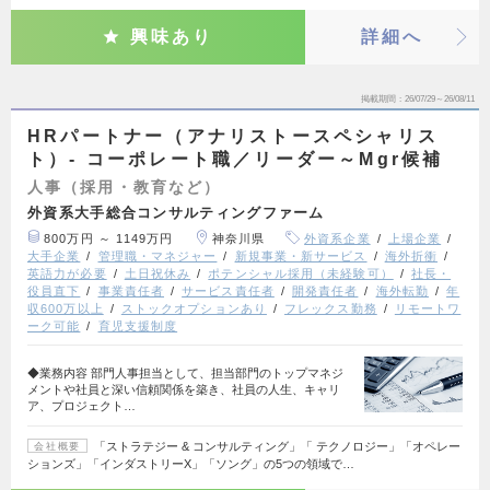
興味あり
詳細へ
掲載期間
26/07/29～26/08/11
HRパートナー（アナリストースペシャリス
ト）- コーポレート職／リーダー～Mgr候補
人事（採用・教育など）
外資系大手総合コンサルティングファーム
800万円 ～ 1149万円
神奈川県
外資系企業
上場企業
大手企業
管理職・マネジャー
新規事業・新サービス
海外折衝
英語力が必要
土日祝休み
ポテンシャル採用（未経験可）
社長・
役員直下
事業責任者
サービス責任者
開発責任者
海外転勤
年
収600万以上
ストックオプションあり
フレックス勤務
リモートワ
ーク可能
育児支援制度
◆業務内容 部門人事担当として、担当部門のトップマネジ
メントや社員と深い信頼関係を築き、社員の人生、キャリ
ア、プロジェクト…
「ストラテジー & コンサルティング」「 テクノロジー」「オペレー
会社概要
ションズ」「インダストリーX」「ソング」の5つの領域で…