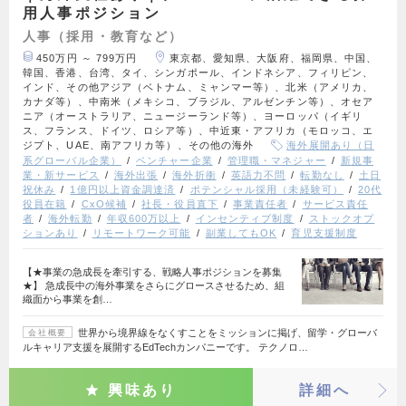
用人事ポジション
人事（採用・教育など）
450万円 ～ 799万円
東京都、愛知県、大阪府、福岡県、中国、
韓国、香港、台湾、タイ、シンガポール、インドネシア、フィリピン、
インド、その他アジア（ベトナム、ミャンマー等）、北米（アメリカ、
カナダ等）、中南米（メキシコ、ブラジル、アルゼンチン等）、オセア
ニア（オーストラリア、ニュージーランド等）、ヨーロッパ（イギリ
ス、フランス、ドイツ、ロシア等）、中近東・アフリカ（モロッコ、エ
ジプト、UAE、南アフリカ等）、その他の海外
海外展開あり（日
系グローバル企業）
ベンチャー企業
管理職・マネジャー
新規事
業・新サービス
海外出張
海外折衝
英語力不問
転勤なし
土日
祝休み
1億円以上資金調達済
ポテンシャル採用（未経験可）
20代
役員在籍
CxO候補
社長・役員直下
事業責任者
サービス責任
者
海外転勤
年収600万以上
インセンティブ制度
ストックオプ
ションあり
リモートワーク可能
副業してもOK
育児支援制度
【★事業の急成長を牽引する、戦略人事ポジションを募集
★】 急成長中の海外事業をさらにグロースさせるため、組
織面から事業を創…
世界から境界線をなくすことをミッションに掲げ、留学・グローバ
会社概要
ルキャリア支援を展開するEdTechカンパニーです。 テクノロ…
興味あり
詳細へ