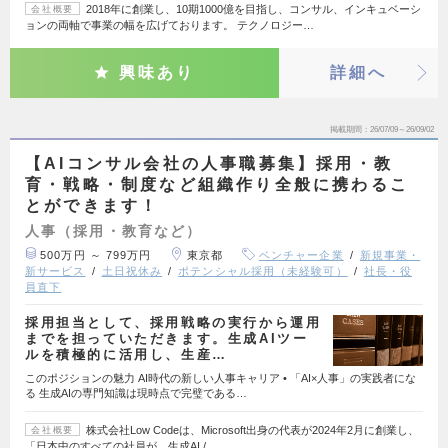
2018年に創業し、10期1000億を目指し、コンサル、インキュベーシ
会社概要
ョンの両軸で事業の幅を広げております。 テクノロジー…
興味あり
詳細へ
掲載期間
26/07/09～26/09/02
【AIコンサル会社の人事職募集】採用・教
育・戦略・制度など組織作り全般に携わるこ
とができます！
人事（採用・教育など）
500万円 ～ 799万円
東京都
ベンチャー企業
新規事業・
新サービス
土日祝休み
ポテンシャル採用（未経験可）
社長・役
員直下
採用担当として、採用戦略の実行から運用
までを担っていただきます。生成AIツー
ルを積極的に活用し、生産…
このポジションの魅力 AI時代の新しい人事キャリア • 「AI×人事」の実践者にな
る 生成AIの専門知識は現時点で完璧である…
株式会社Low Codeは、Microsoft出身の代表が2024年2月に創業し、
会社概要
「日本中のすべての社員が、生成AI /…