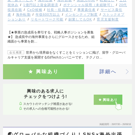
業・新サービス
海外出張
海外折衝
英語力不問
転勤なし
土日
祝休み
1億円以上資金調達済
ポテンシャル採用（未経験可）
20代
役員在籍
CxO候補
社長・役員直下
事業責任者
サービス責任
者
海外転勤
年収600万以上
インセンティブ制度
ストックオプ
ションあり
リモートワーク可能
副業してもOK
育児支援制度
【★事業の急成長を牽引する、戦略人事ポジションを募集
★】 急成長中の海外事業をさらにグロースさせるため、組
織面から事業を創…
世界から境界線をなくすことをミッションに掲げ、留学・グローバ
会社概要
ルキャリア支援を展開するEdTechカンパニーです。 テクノロ…
興味あり
詳細へ
興味のある求人に
チェックをつけよう!
興味あり
スカウトのマッチング精度があがる!
その求人への合格可能性がわかる!
掲載期間
26/07/30～26/08/18
🌏グローバルな組織づくり！SNS×海外出張