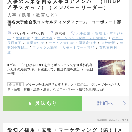
人事の未来を創る人事コアメンバー（HRBP
若手スタッフ）（メンバー～リーダー）
人事（採用・教育など）
有名大手総合系コンサルティングファーム コーポレート部
門
500万円 ～ 699万円
東京都
大手企業
管理職・マネジャ
ー
海外折衝
土日祝休み
ポテンシャル採用（未経験可）
社長・
役員直下
事業責任者
サービス責任者
開発責任者
海外転勤
年
収600万以上
フレックス勤務
リモートワーク可能
育児支援制
度
■グループにおけるHRBPを担うポジションです ■業務内容
入社者の経験/スキルを踏まえて、担当領域を決定 （下記は
一例） ・…
グループ全体の経営を支えることを目的に、 グループ全体の「人
会社概要
事・経理・財務・総務・法務」などコーポレート機能を集約した新…
興味あり
詳細へ
掲載期間
26/07/29～26/08/11
愛知／採用・広報・マーケティング（栄）(メ