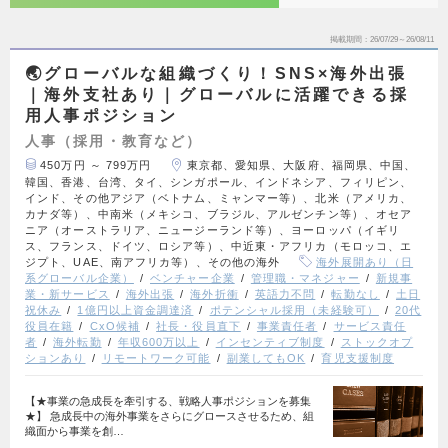
掲載期間
26/07/29～26/08/11
🌏グローバルな組織づくり！SNS×海外出張
｜海外支社あり｜グローバルに活躍できる採
用人事ポジション
人事（採用・教育など）
450万円 ～ 799万円
東京都、愛知県、大阪府、福岡県、中国、
韓国、香港、台湾、タイ、シンガポール、インドネシア、フィリピン、
インド、その他アジア（ベトナム、ミャンマー等）、北米（アメリカ、
カナダ等）、中南米（メキシコ、ブラジル、アルゼンチン等）、オセア
ニア（オーストラリア、ニュージーランド等）、ヨーロッパ（イギリ
ス、フランス、ドイツ、ロシア等）、中近東・アフリカ（モロッコ、エ
ジプト、UAE、南アフリカ等）、その他の海外
海外展開あり（日
系グローバル企業）
ベンチャー企業
管理職・マネジャー
新規事
業・新サービス
海外出張
海外折衝
英語力不問
転勤なし
土日
祝休み
1億円以上資金調達済
ポテンシャル採用（未経験可）
20代
役員在籍
CxO候補
社長・役員直下
事業責任者
サービス責任
者
海外転勤
年収600万以上
インセンティブ制度
ストックオプ
ションあり
リモートワーク可能
副業してもOK
育児支援制度
【★事業の急成長を牽引する、戦略人事ポジションを募集
★】 急成長中の海外事業をさらにグロースさせるため、組
織面から事業を創…