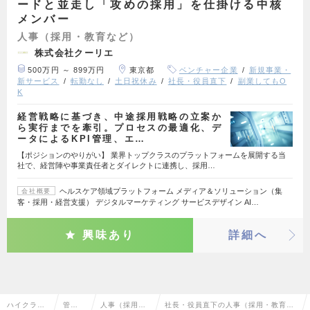
ードと並走し「攻めの採用」を仕掛ける中核
メンバー
人事（採用・教育など）
株式会社クーリエ
500万円 ～ 899万円
東京都
ベンチャー企業
新規事業・
新サービス
転勤なし
土日祝休み
社長・役員直下
副業してもO
K
経営戦略に基づき、中途採用戦略の立案か
ら実行までを牽引。プロセスの最適化、デ
ータによるKPI管理、エ…
【ポジションのやりがい】 業界トップクラスのプラットフォームを展開する当
社で、経営陣や事業責任者とダイレクトに連携し、採用…
ヘルスケア領域プラットフォーム メディア＆ソリューション（集
会社概要
客・採用・経営支援） デジタルマーケティング サービスデザイン AI…
興味あり
詳細へ
ハイクラス
管理
人事（採用・
社長・役員直下の人事（採用・教育な