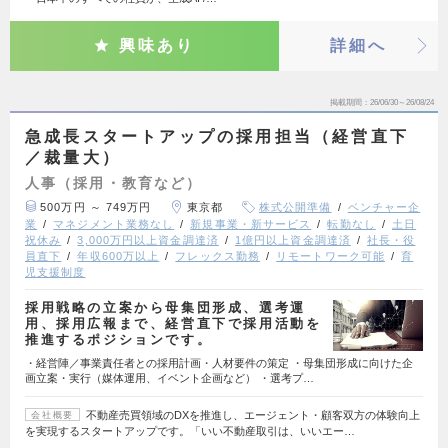
興味あり
詳細へ
掲載期間
26/06/30～26/08/24
急成長スタートアップの採用担当（経営直下
／裁量大）
人事（採用・教育など）
500万円 ～ 749万円
東京都
株式公開準備
ベンチャー企
業
マネジメント業務なし
新規事業・新サービス
転勤なし
土日
祝休み
3,000万円以上資金調達済
1億円以上資金調達済
社長・役
員直下
年収600万以上
フレックス勤務
リモートワーク可能
育
児支援制度
採用戦略の立案から母集団形成、選考運
用、採用広報まで、経営直下で採用活動を
推進するポジションです。
・経営陣／事業責任者との採用計画・人材要件の策定 ・母集団形成に向けた企
画立案・実行（媒体運用、イベント企画など） ・選考プ…
不動産売買領域のDXを推進し、エージェント・顧客双方の体験向上
会社概要
を実現するスタートアップです。「いい不動産取引は、いいエー…