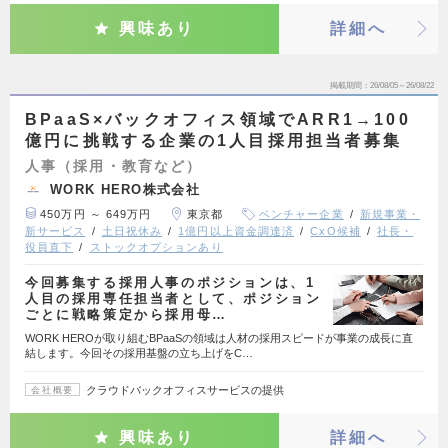
興味あり
詳細へ
掲載期間
26/08/05～26/08/22
BPaaS×バックオフィス領域でARR1→100
億円に挑戦する企業の1人目採用担当者募集
人事（採用・教育など）
WORK HERO株式会社
450万円 ～ 649万円
東京都
ベンチャー企業
新規事業・
新サービス
土日祝休み
1億円以上資金調達済
CxO候補
社長・
役員直下
ストックオプションあり
今回募集する採用人事のポジションは、1
人目の採用専任担当者として、ポジション
ごとに戦略策定から採用母…
WORK HEROが取り組むBPaaSの領域は人材の採用スピードが事業の成⻑に直
結します。今回その採用基盤の立ち上げをC…
クラウドバックオフィスサービスの提供
会社概要
興味あり
詳細へ