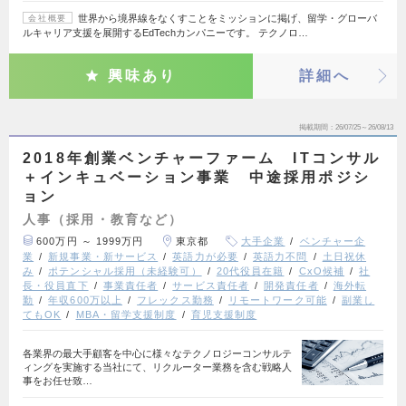
世界から境界線をなくすことをミッションに掲げ、留学・グローバ
会社概要
ルキャリア支援を展開するEdTechカンパニーです。 テクノロ…
興味あり
詳細へ
掲載期間
26/07/25～26/08/13
2018年創業ベンチャーファーム ITコンサル
＋インキュベーション事業 中途採用ポジシ
ョン
人事（採用・教育など）
600万円 ～ 1999万円
東京都
大手企業
ベンチャー企
業
新規事業・新サービス
英語力が必要
英語力不問
土日祝休
み
ポテンシャル採用（未経験可）
20代役員在籍
CxO候補
社
長・役員直下
事業責任者
サービス責任者
開発責任者
海外転
勤
年収600万以上
フレックス勤務
リモートワーク可能
副業し
てもOK
MBA・留学支援制度
育児支援制度
各業界の最大手顧客を中心に様々なテクノロジーコンサルテ
ィングを実施する当社にて、リクルーター業務を含む戦略人
事をお任せ致…