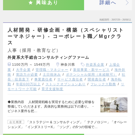
興味あり
詳細へ
掲載期間
26/07/29～26/08/11
人材開発 - 研修企画・構築（スペシャリスト
ーマネジャー）- コーポレート職／Mgrクラ
ス
人事（採用・教育など）
外資系大手総合コンサルティングファーム
1100万円 ～ 1549万円
神奈川県
外資系企業
上場企
業
大手企業
管理職・マネジャー
新規事業・新サービス
海外折
衝
英語力が必要
土日祝休み
ポテンシャル採用（未経験可）
社
長・役員直下
事業責任者
サービス責任者
開発責任者
海外転
勤
年収600万以上
ストックオプションあり
フレックス勤務
リ
モートワーク可能
育児支援制度
◆業務内容 人材開発戦略を実現するために必要な研修を
整備していただきます。具体的な業務例は以下の通り。 ・
ビジネス要件を把…
「ストラテジー & コンサルティング」「 テクノロジー」「オペレー
会社概要
ションズ」「インダストリーX」「ソング」の5つの領域で…