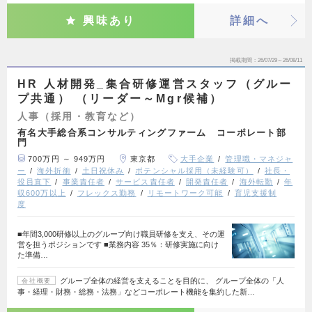
興味あり
詳細へ
掲載期間
26/07/29～26/08/11
HR 人材開発_集合研修運営スタッフ（グルー
プ共通） （リーダー～Mgr候補）
人事（採用・教育など）
有名大手総合系コンサルティングファーム コーポレート部
門
700万円 ～ 949万円
東京都
大手企業
管理職・マネジャ
ー
海外折衝
土日祝休み
ポテンシャル採用（未経験可）
社長・
役員直下
事業責任者
サービス責任者
開発責任者
海外転勤
年
収600万以上
フレックス勤務
リモートワーク可能
育児支援制
度
■年間3,000研修以上のグループ向け職員研修を支え、その運
営を担うポジションです ■業務内容 35％：研修実施に向け
た準備…
グループ全体の経営を支えることを目的に、 グループ全体の「人
会社概要
事・経理・財務・総務・法務」などコーポレート機能を集約した新…