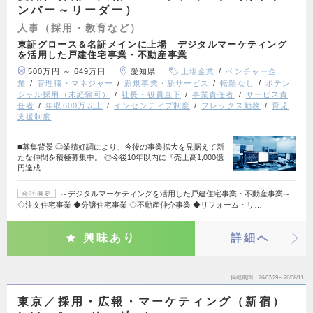
ンバー～リーダー）
人事（採用・教育など）
東証グロース＆名証メインに上場 デジタルマーケティング
を活用した戸建住宅事業・不動産事業
500万円 ～ 649万円
愛知県
上場企業
ベンチャー企
業
管理職・マネジャー
新規事業・新サービス
転勤なし
ポテン
シャル採用（未経験可）
社長・役員直下
事業責任者
サービス責
任者
年収600万以上
インセンティブ制度
フレックス勤務
育児
支援制度
■募集背景 ◎業績好調により、今後の事業拡大を見据えて新
たな仲間を積極募集中。 ◎今後10年以内に『売上高1,000億
円達成…
～デジタルマーケティングを活用した戸建住宅事業・不動産事業～
会社概要
◇注文住宅事業 ◆分譲住宅事業 ◇不動産仲介事業 ◆リフォーム・リ…
興味あり
詳細へ
掲載期間
26/07/29～26/08/11
東京／採用・広報・マーケティング（新宿）