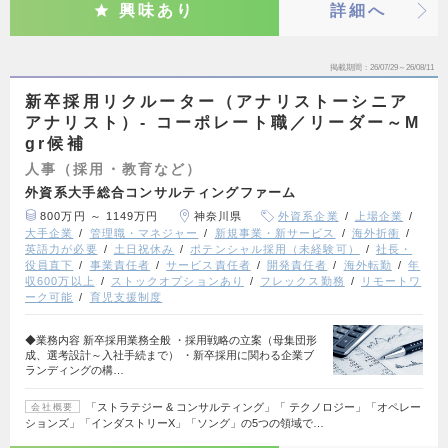
興味あり
詳細へ
掲載期間
26/07/29～26/08/11
新卒採用リクルーター（アナリストーシニア
アナリスト）- コーポレート職／リーダー～M
gr候補
人事（採用・教育など）
外資系大手総合コンサルティングファーム
800万円 ～ 1149万円
神奈川県
外資系企業
上場企業
大手企業
管理職・マネジャー
新規事業・新サービス
海外折衝
英語力が必要
土日祝休み
ポテンシャル採用（未経験可）
社長・
役員直下
事業責任者
サービス責任者
開発責任者
海外転勤
年
収600万以上
ストックオプションあり
フレックス勤務
リモートワ
ーク可能
育児支援制度
◆業務内容 新卒採用業務全般 ・採用戦略の立案（母集団形
成、選考設計～入社手続まで） ・新卒採用に関わる企業ブ
ランディングの構…
「ストラテジー & コンサルティング」「 テクノロジー」「オペレー
会社概要
ションズ」「インダストリーX」「ソング」の5つの領域で…