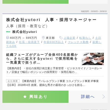
掲載期間
26/08/05～26/08/18
株式会社yutori 人事・採用マネージャー
人事（採用・教育など）
株式会社yutori
400万円 ～ 699万円
東京都
上場企業
転勤なし
土日
祝休み
社長・役員直下
年収600万以上
フレックス勤務
副業し
てもOK
組織フェーズがグループ全体400名規模か
ら、さらに拡大するyutori で採用戦略を
一気通貫で担うポ…
【業務内容】 ・全社の採用計画立案と予算管理 ・ビジネスサイド／コーポレー
ト／店舗まで幅広いポジションの採用実行 ・採用広報の…
【事業内容】 アパレルブランド事業 コスメブランド事業 IP事業
会社概要
【沿革】 2018年4月 創業。臆病な秀才の最初のきっかけを創る…
興味あり
詳細へ