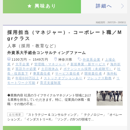
興味あり
詳細へ
掲載期間
26/07/29～26/08/11
採用担当（マネジャー）- コーポレート職／M
grクラス
人事（採用・教育など）
外資系大手総合コンサルティングファーム
1100万円 ～ 1549万円
神奈川県
外資系企業
上場企
業
大手企業
管理職・マネジャー
新規事業・新サービス
海外折
衝
英語力が必要
土日祝休み
ポテンシャル採用（未経験可）
社
長・役員直下
事業責任者
サービス責任者
開発責任者
海外転
勤
年収600万以上
ストックオプションあり
フレックス勤務
リ
モートワーク可能
育児支援制度
◆業務内容 社員のライフサイクルマネジメント領域におけ
る業務を担当していただきます。特に、従業員の休職・復
職・その他の不在…
「ストラテジー & コンサルティング」「 テクノロジー」「オペレー
会社概要
ションズ」「インダストリーX」「ソング」の5つの領域で…