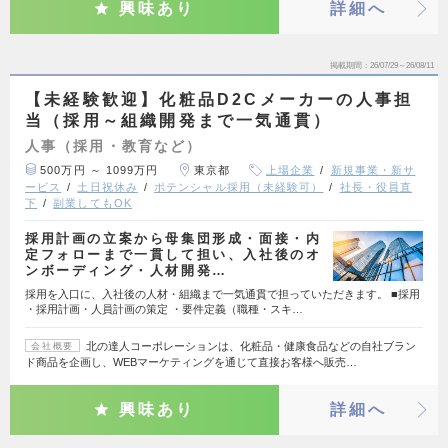
興味あり
詳細へ
掲載期間
26/07/29～26/08/11
【未経験歓迎】化粧品D2Cメーカーの人事担
当（採用～組織開発まで一気通貫）
人事（採用・教育など）
500万円 ～ 1099万円
東京都
上場企業
新規事業・新サ
ービス
土日祝休み
ポテンシャル採用（未経験可）
社長・役員直
下
副業してもOK
採用計画の立案から母集団形成・面接・内
定フォローまで一貫して担い、入社後のオ
ンボーディング・人材開発…
採用を入口に、入社後の人材・組織まで一気通貫で担っていただきます。 ■採用
・採用計画・人員計画の策定 ・要件定義（職種・スキ…
北の達人コーポレーションは、化粧品・健康食品などの自社ブラン
会社概要
ド商品を企画し、WEBマーケティングを通じて直接お客様へ販売…
興味あり
詳細へ