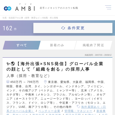
若手ハイキャリアのスカウト転職
社長・役員直下の人事（採用・教育など）の転職・求人情報
162
条件変更
件
すべて
新着のみ
掲載終了間近
掲載期間
26/07/30～26/08/12
✨🌎【海外出張×SNS発信】グローバル企業
の顔として「組織を創る」の採用人事
人事（採用・教育など）
450万円 ～ 799万円
東京都、愛知県、大阪府、福岡県、中国、
韓国、香港、台湾、タイ、シンガポール、インドネシア、フィリピン、
インド、その他アジア（ベトナム、ミャンマー等）、北米（アメリカ、
カナダ等）、中南米（メキシコ、ブラジル、アルゼンチン等）、オセア
ニア（オーストラリア、ニュージーランド等）、ヨーロッパ（イギリ
ス、フランス、ドイツ、ロシア等）、中近東・アフリカ（モロッコ、エ
ジプト、UAE、南アフリカ等）、その他の海外
海外展開あり（日
系グローバル企業）
ベンチャー企業
管理職・マネジャー
新規事