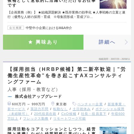
候補として意欲的に活躍いただけるお仕事
です
【企画業務（例）】 ★組織課題解決 ★既存業務の効率化 ★人事戦略の立案と遂
行（優秀な人材の採用・育成 ※母集団形成・育成プロ…
中堅中小企業におけるM&A仲介
会社概要
興味あり
詳細へ
掲載期間
26/07/29～26/08/11
【採用担当（HRBP候補】第二新卒歓迎｜”労
働生産性革命”を巻き起こすAXコンサルティ
ングファーム
人事（採用・教育など）
株式会社アップグレード
600万円 ～ 999万円
東京都
ベンチャー企業
新規事業・
新サービス
英語力不問
転勤なし
土日祝休み
ポテンシャル採用
（未経験可）
20代役員在籍
CxO候補
社長・役員直下
年収600
万以上
フレックス勤務
リモートワーク可能
採用活動をコアミッションとしつつ、経営
陣と連携しながら経営戦略に基づいた人事