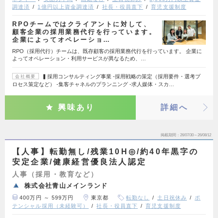
調達済
1億円以上資金調達済
社長・役員直下
育児支援制度
RPOチームではクライアントに対して、
顧客企業の採用業務代行を行っています。
企業によってオペレーショ…
RPO（採用代行）チームは、既存顧客の採用業務代行を行っています。 企業に
よってオペレーション・利用サービスが異なるため、…
▍採用コンサルティング事業 -採用戦略の策定（採用要件・選考プ
会社概要
ロセス策定など） -集客チャネルのプランニング -求人媒体・スカ…
興味あり
詳細へ
掲載期間
26/07/30～26/08/12
【人事】転勤無し/残業10H◎/約40年黒字の
安定企業/健康経営優良法人認定
人事（採用・教育など）
株式会社青山メインランド
400万円 ～ 599万円
東京都
転勤なし
土日祝休み
ポ
テンシャル採用（未経験可）
社長・役員直下
育児支援制度