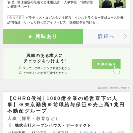
管理・労使協定の最適化と運用設計 ・人事制度・報酬評価
の運用サポート…
ピラティス・ヨガスタジオ運営｜インストラクター養成コース開催 |
会社概要
訪問看護・リハビリ特化型デイサービス｜医療従事者向けセ…
興味あり
詳細へ
興味のある求人に
チェックをつけよう!
興味あり
スカウトのマッチング精度があがる!
その求人への合格可能性がわかる!
掲載期間
26/07/30～26/08/12
【CHRO候補│1000億企業の経営直下の人
事】※東京勤務※前職給与保証※売上高1兆円
不動産グループ
人事（採用・教育など）
株式会社オープンハウス・アーキテクト
500万円 ～ 1199万円
東京都
上場企業
大手企業
管理