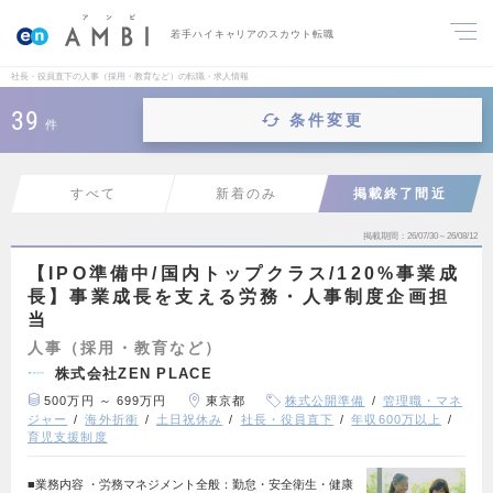
若手ハイキャリアのスカウト転職
社長・役員直下の人事（採用・教育など）の転職・求人情報
39
条件変更
件
すべて
新着のみ
掲載終了間近
掲載期間
26/07/30～26/08/12
【IPO準備中/国内トップクラス/120%事業成
長】事業成長を支える労務・人事制度企画担
当
人事（採用・教育など）
株式会社ZEN PLACE
500万円 ～ 699万円
東京都
株式公開準備
管理職・マネ
ジャー
海外折衝
土日祝休み
社長・役員直下
年収600万以上
育児支援制度
■業務内容 ・労務マネジメント全般：勤怠・安全衛生・健康