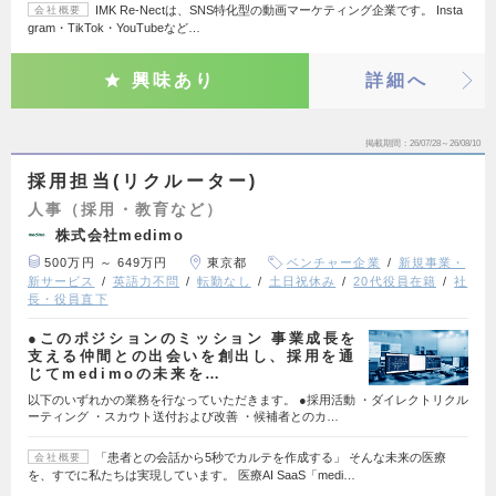
IMK Re-Nectは、SNS特化型の動画マーケティング企業です。 Insta
会社概要
gram・TikTok・YouTubeなど…
興味あり
詳細へ
掲載期間
26/07/28～26/08/10
採用担当(リクルーター)
人事（採用・教育など）
株式会社medimo
500万円 ～ 649万円
東京都
ベンチャー企業
新規事業・
新サービス
英語力不問
転勤なし
土日祝休み
20代役員在籍
社
長・役員直下
●このポジションのミッション 事業成長を
支える仲間との出会いを創出し、採用を通
じてmedimoの未来を…
以下のいずれかの業務を行なっていただきます。 ●採用活動 ・ダイレクトリクル
ーティング ・スカウト送付および改善 ・候補者とのカ…
「患者との会話から5秒でカルテを作成する」 そんな未来の医療
会社概要
を、すでに私たちは実現しています。 医療AI SaaS「medi…