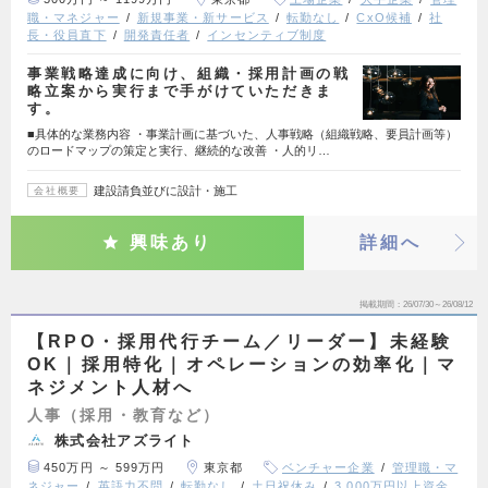
職・マネジャー
新規事業・新サービス
転勤なし
CxO候補
社
長・役員直下
開発責任者
インセンティブ制度
事業戦略達成に向け、組織・採用計画の戦
略立案から実行まで手がけていただきま
す。
■具体的な業務内容 ・事業計画に基づいた、人事戦略（組織戦略、要員計画等）
のロードマップの策定と実行、継続的な改善 ・人的リ…
建設請負並びに設計・施工
会社概要
興味あり
詳細へ
掲載期間
26/07/30～26/08/12
【RPO・採用代行チーム／リーダー】未経験
OK｜採用特化｜オペレーションの効率化｜マ
ネジメント人材へ
人事（採用・教育など）
株式会社アズライト
450万円 ～ 599万円
東京都
ベンチャー企業
管理職・マ
ネジャー
英語力不問
転勤なし
土日祝休み
3,000万円以上資金