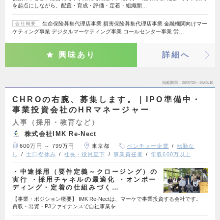
を起点にしながら、配置・育成・評価・定着・組織開…
生命保険募集代理店事業 損害保険募集代理店事業 金融機関向けマー
会社概要
ケティング事業 デジタルマーケティング事業 コールセンター事業 労…
興味あり
詳細へ
掲載期間
26/07/28～26/08/10
CHROの右腕、募集します。｜IPO準備中・
事業投資会社のHRマネージャー
人事（採用・教育など）
株式会社IMK Re-Nect
600万円 ～ 799万円
東京都
ベンチャー企業
転勤な
し
土日祝休み
社長・役員直下
事業責任者
年収600万以上
・中途採用（要件定義～クロージング）の
実行 ・採用チャネルの最適化 ・オンボー
ディング・定着の仕組みづく…
【事業・ポジション概要】 IMK Re-Nectは、マーケで事業投資する会社です。
買収・出資・PJファイナンスで自社事業を…