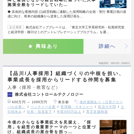
施策全般をリードしていた…
◆ 具体的な業務内容 (1)経営戦略に連動した採用戦略の企画・実行 事業計画の達
成に向け、将来の組織像から逆算した採用計画を…
株式会社アップグレードは、「東京大学工学系研究科・松尾研究室
会社概要
と経済学部・柳川ゼミのアントレプレナーシッププログラム」を通…
興味あり
詳細へ
掲載期間
26/07/29～26/08/11
【品川/人事採用】組織づくりの中核を担い、
事業成長を採用からリードする仲間を募集
人事（採用・教育など）
株式会社コントロールテクノロジー
600万円 ～ 1099万円
東京都
海外展開あり（日系グロー
バル企業）
ベンチャー企業
管理職・マネジャー
英語力不問
土
日祝休み
社長・役員直下
年収600万以上
育児支援制度
今後のさらなる事業拡大を見据え、「採
用」を経営の最重要テーマの一つと位置づ
け、組織成長の屋台骨を担っ…