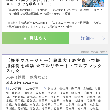
戦略の立案から実行、採用チームのマネジ
メントまでを幅広く担って…
【具体的な業務内容】 ・採用戦略・方針の策定および実行、効果検証 ・採用プ
ロセス全体の管理と最適化（KPI設計・改善） ・応募…
株式会社RevCommは、「コミュニケーションを再発明し、人が人
会社概要
を想う社会を創る」をミッションに掲げるAI SaaS企業…
興味あり
詳細へ
掲載期間
26/07/30～26/08/12
【採用マネージャー】裁量大！経営直下で採
用体制を構築 ☆フルリモート・フルフレック
ス可☆
人事（採用・教育など）
株式会社RevComm
900万円 ～ 1099万円
北海道、青森県、岩手県、宮城県、秋田
県、山形県、福島県、茨城県、栃木県、群馬県、埼玉県、千葉県、東京
都、神奈川県、新潟県、富山県、石川県、福井県、山梨県、長野県、岐
阜県、静岡県、愛知県、三重県、滋賀県、京都府、大阪府、兵庫県、奈
良県、和歌山県、鳥取県、島根県、岡山県、広島県、山口県、徳島県、
香川県、愛媛県、高知県、福岡県、佐賀県、長崎県、熊本県、大分県、