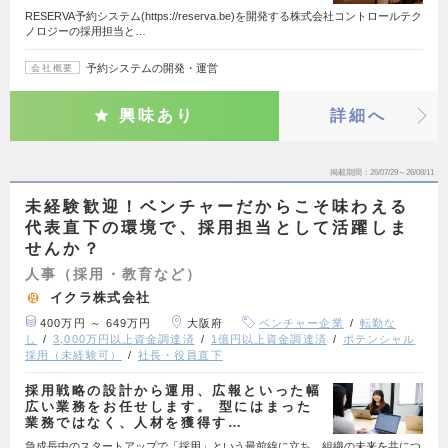
RESERVA予約システム(https://reserva.be)を開発する株式会社コントロールテク
ノロジーの採用担当と…
予約システムの開発・運営
会社概要
興味あり
詳細へ
掲載期間
26/07/29～26/08/11
未経験歓迎！ベンチャーだからこそ味わえる
代表直下の環境で、採用担当として活躍しま
せんか？
人事（採用・教育など）
イクラ株式会社
400万円 ～ 649万円
大阪府
ベンチャー企業
転勤な
し
3,000万円以上資金調達済
1億円以上資金調達済
ポテンシャル
採用（未経験可）
社長・役員直下
採用戦略の設計から運用、広報といった幅
広い業務をお任せします。 型にはまった
業務ではなく、人材を獲得す…
急成長中のスタートアップで「採用」という最前線に立ち、組織の未来を共につ