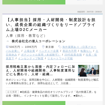
掲載期間
26/07/28～26/08/10
【人事担当】採用・人材開発・制度設計を担
い、成長企業の組織づくりをリード／プライ
ム上場D2Cメーカー
人事（採用・教育など）
株式会社北の達人コーポレーション
500万円 ～ 1099万円
東京都
海外展開あり（日系グロー
バル企業）
上場企業
ベンチャー企業
英語力不問
転勤なし
土
日祝休み
ポテンシャル採用（未経験可）
20代役員在籍
社長・役
員直下
インセンティブ制度
リモートワーク可能
採用戦略立案から面接・内定フォローに加
え、人材開発や組織開発、人事制度運用な
どにも携わり、人材・組織…
本ポジションでは、採用活動を中心に、人材開発・組織開発・制度運用など幅広
い人事業務を担当します。 採用を起点として、入社後…
■化粧品・健康食品の自社オリジナルブランド「北の快適工房」を
会社概要
企画・開発し、インターネットを通じて販売しています。 ■優れた…