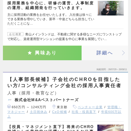
採用業務を中心に、研修の運営、人事制度
の運用、組織開発を行っていきます。
主に採用活動の業務をお任せいたします。 入社後は徐々に
できる業務を増やしていき、新卒・中途どちらも担当してい
ただくことにな…
青山メインランドは、不動産に関する多様なニーズにワンストップ
会社概要
で対応し、資産運用型マンションの提案を中心に事業を展開してい…
興味あり
詳細へ
掲載期間
26/07/29～26/08/11
【人事部長候補】子会社のCHROを目指した
い方/コンサルティング会社の採用人事責任者
人事（採用・教育など）
株式会社M&Aベストパートナーズ
650万円 ～ 1249万円
東京都
ベンチャー企業
管理職・
マネジャー
土日祝休み
CxO候補
社長・役員直下
年収600万以
上
【役員・マネジメント直下】将来のCHRO