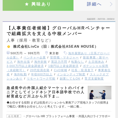
興味あり
詳細へ
掲載期間
26/07/28～26/08/10
【人事責任者候補】グローバルHRベンチャー
で組織拡大を支える中核メンバー
人事（採用・教育など）
株式会社LivCo（旧：株式会社ASEAN HOUSE）
500万円 ～ 999万円
東京都
海外展開あり（日系グローバ
ル企業）
ベンチャー企業
管理職・マネジャー
新規事業・新サー
ビス
海外出張
海外折衝
英語力不問
転勤なし
土日祝休み
3,000万円以上資金調達済
1億円以上資金調達済
ポテンシャル採用
（未経験可）
20代役員在籍
CxO候補
社長・役員直下
事業責任
者
海外転勤
年収600万以上
インセンティブ制度
ストックオプ
ションあり
リモートワーク可能
副業してもOK
育児支援制度
急成長中の外国人紹介マーケットのパイオ
ニアとしてインドネシア日本語学校での人
材育成など川上から川下ま…
◆お任せする役割 まずは役員ポジションから東南アジア現地スタッフの採用ま
で幅広い業務をお任せしたいと考えています。一緒に働…
・グローバル HR プラットフォーム事業 ・外国人向けライフサポー
会社概要