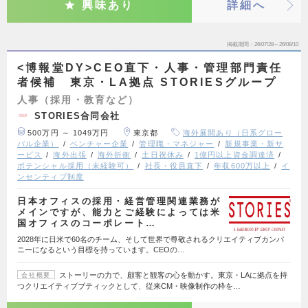
興味あり
詳細へ
掲載期間
26/07/28～26/08/10
<博報堂DY>CEO直下・人事・管理部門責任
者候補 東京・LA拠点 STORIESグループ
人事（採用・教育など）
STORIES合同会社
500万円 ～ 1049万円
東京都
海外展開あり（日系グロー
バル企業）
ベンチャー企業
管理職・マネジャー
新規事業・新サ
ービス
海外出張
海外折衝
土日祝休み
1億円以上資金調達済
ポテンシャル採用（未経験可）
社長・役員直下
年収600万以上
イ
ンセンティブ制度
日本オフィスの採用・経営管理関連業務が
メインですが、能力とご経験によっては米
国オフィスのコーポレート…
2028年に日米で60名のチーム、そして世界で尊敬されるクリエイティブカンパ
ニーになるという目標を持っています。CEOの…
ストーリーの力で、顧客と観客の心を動かす。東京・LAに拠点を持
会社概要
つクリエイティブブティックとして、従来CM・映像制作の枠を…