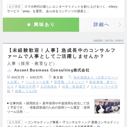
スマホ時代の新しいエンターテイメントを創り上げるべく、eStory
会社概要
サービス「peep」を運営。 あらゆるコンテンツの源泉と…
興味あり
詳細へ
掲載期間
26/07/28～26/08/10
【未経験歓迎！人事】急成長中のコンサルフ
ァームで人事としてご活躍しませんか？
人事（採用・教育など）
Ascent Business Consulting株式会社
400万円 ～ 649万円
東京都
海外展開あり（日系グローバ
ル企業）
ベンチャー企業
管理職・マネジャー
新規事業・新サー
ビス
英語力不問
土日祝休み
社長・役員直下
リモートワーク可
能
副業してもOK
◾️ 仕事内容 ＜採用担当＞ 新卒採用や中途採用を担当して頂
く予定です。 ・母集団形成のための採用ツール選定 ・採用
ツール活用・…
＜コンサルティング事業＞ ITコンサルティング 業務コンサルティン
会社概要
グ システムインテグレーション ＜自由なはたらき方推進事業＞ 仕…