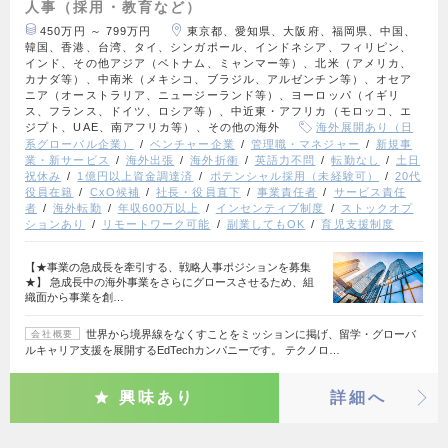
人事（採用・教育など）
450万円 ～ 799万円
東京都、愛知県、大阪府、福岡県、中国、
韓国、香港、台湾、タイ、シンガポール、インドネシア、フィリピン、
インド、その他アジア（ベトナム、ミャンマー等）、北米（アメリカ、
カナダ等）、中南米（メキシコ、ブラジル、アルゼンチン等）、オセア
ニア（オーストラリア、ニュージーランド等）、ヨーロッパ（イギリ
ス、フランス、ドイツ、ロシア等）、中近東・アフリカ（モロッコ、エ
ジプト、UAE、南アフリカ等）、その他の海外
海外展開あり（日
系グローバル企業）
ベンチャー企業
管理職・マネジャー
新規事
業・新サービス
海外出張
海外折衝
英語力不問
転勤なし
土日
祝休み
1億円以上資金調達済
ポテンシャル採用（未経験可）
20代
役員在籍
CxO候補
社長・役員直下
事業責任者
サービス責任
者
海外転勤
年収600万以上
インセンティブ制度
ストックオプ
ションあり
リモートワーク可能
副業してもOK
育児支援制度
【★事業の急成長を牽引する、戦略人事ポジションを募集
★】 急成長中の海外事業をさらにグロースさせるため、組
織面から事業を創…
世界から境界線をなくすことをミッションに掲げ、留学・グローバ
会社概要
ルキャリア支援を展開するEdTechカンパニーです。 テクノロ…
興味あり
詳細へ