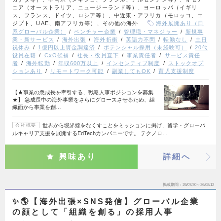
ニア（オーストラリア、ニュージーランド等）、ヨーロッパ（イギリ
ス、フランス、ドイツ、ロシア等）、中近東・アフリカ（モロッコ、エ
ジプト、UAE、南アフリカ等）、その他の海外
海外展開あり（日
系グローバル企業）
ベンチャー企業
管理職・マネジャー
新規事
業・新サービス
海外出張
海外折衝
英語力不問
転勤なし
土日
祝休み
1億円以上資金調達済
ポテンシャル採用（未経験可）
20代
役員在籍
CxO候補
社長・役員直下
事業責任者
サービス責任
者
海外転勤
年収600万以上
インセンティブ制度
ストックオプ
ションあり
リモートワーク可能
副業してもOK
育児支援制度
【★事業の急成長を牽引する、戦略人事ポジションを募集
★】 急成長中の海外事業をさらにグロースさせるため、組
織面から事業を創…
世界から境界線をなくすことをミッションに掲げ、留学・グローバ
会社概要
ルキャリア支援を展開するEdTechカンパニーです。 テクノロ…
興味あり
詳細へ
掲載期間
26/07/30～26/08/12
✨🌎【海外出張×SNS発信】グローバル企業
の顔として「組織を創る」の採用人事