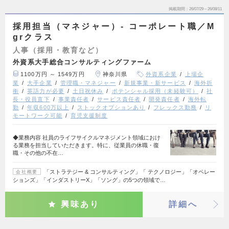
掲載期間
26/07/29～26/08/11
採用担当（マネジャー）- コーポレート職／M
grクラス
人事（採用・教育など）
外資系大手総合コンサルティングファーム
1100万円 ～ 1549万円
神奈川県
外資系企業
上場企
業
大手企業
管理職・マネジャー
新規事業・新サービス
海外折
衝
英語力が必要
土日祝休み
ポテンシャル採用（未経験可）
社
長・役員直下
事業責任者
サービス責任者
開発責任者
海外転
勤
年収600万以上
ストックオプションあり
フレックス勤務
リ
モートワーク可能
育児支援制度
◆業務内容 社員のライフサイクルマネジメント領域におけ
る業務を担当していただきます。特に、従業員の休職・復
職・その他の不在…
「ストラテジー & コンサルティング」「 テクノロジー」「オペレー
会社概要
ションズ」「インダストリーX」「ソング」の5つの領域で…
興味あり
詳細へ