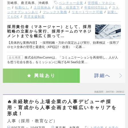
宮崎県、鹿児島県、沖縄県
ベンチャー企業
管理職・マネジャ
ー
転勤なし
土日祝休み
社長・役員直下
年収600万以上
スト
ックオプションあり
フレックス勤務
リモートワーク可能
副業し
てもOK
育児支援制度
採用責任者（マネージャー）として、採用
戦略の立案から実行、採用チームのマネジ
メントまでを幅広く担って…
【具体的な業務内容】 ・採用戦略・方針の策定および実行、効果検証 ・採用プ
ロセス全体の管理と最適化（KPI設計・改善） ・応募…
株式会社RevCommは、「コミュニケーションを再発明し、人が人
会社概要
を想う社会を創る」をミッションに掲げるAI SaaS企業…
興味あり
詳細へ
掲載期間
26/07/30～26/08/12
🔥未経験から上場企業の人事デビュー🌱採
用・育成から人事企画まで幅広いキャリアを
形成！
人事（採用・教育など）
500万円 ～ 1049万円
東京都、大阪府
上場企業
大手企