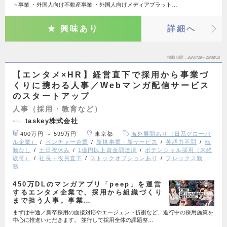
ト事業 ・外国人向け不動産事業 ・外国人向けメディアプラット…
興味あり
詳細へ
掲載期間
26/07/28～26/08/10
【エンタメ×HR】経営直下で採用から事業づ
くりに携わる人事／Webマンガ配信サービス
のスタートアップ
人事（採用・教育など）
taskey株式会社
400万円 ～ 599万円
東京都
海外展開あり（日系グローバ
ル企業）
ベンチャー企業
新規事業・新サービス
英語力不問
転
勤なし
土日祝休み
1億円以上資金調達済
ポテンシャル採用（未経
験可）
社長・役員直下
ストックオプションあり
フレックス勤
務
450万DLのマンガアプリ「peep」を運営
するエンタメ企業で、採用から組織づくり
まで担う人事。事業…
まずは中途／新卒採用の面接対応やエージェント折衝など、進行中の採用施策を
中心に推進いただきます。 並行して採用全体の課題整…