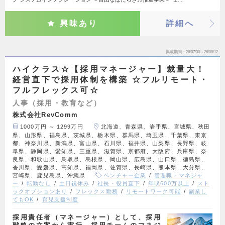
興味あり
詳細へ
掲載期間
26/07/30～26/08/12
ハイクラス☆【採用マネージャー】裁量大！
経営直下で採用体制を構築 ☆フルリモート・
フルフレックス可☆
人事（採用・教育など）
株式会社RevComm
1000万円 ～ 1299万円
北海道、青森県、岩手県、宮城県、秋田
県、山形県、福島県、茨城県、栃木県、群馬県、埼玉県、千葉県、東京
都、神奈川県、新潟県、富山県、石川県、福井県、山梨県、長野県、岐
阜県、静岡県、愛知県、三重県、滋賀県、京都府、大阪府、兵庫県、奈
良県、和歌山県、鳥取県、島根県、岡山県、広島県、山口県、徳島県、
香川県、愛媛県、高知県、福岡県、佐賀県、長崎県、熊本県、大分県、
宮崎県、鹿児島県、沖縄県
ベンチャー企業
管理職・マネジャ
ー
転勤なし
土日祝休み
社長・役員直下
年収600万以上
スト
ックオプションあり
フレックス勤務
リモートワーク可能
副業し
てもOK
育児支援制度
採用責任者（マネージャー）として、採用