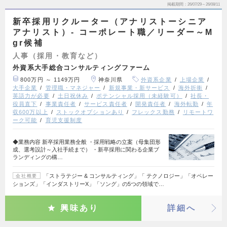
掲載期間
26/07/29～26/08/11
新卒採用リクルーター（アナリストーシニア
アナリスト）- コーポレート職／リーダー～M
gr候補
人事（採用・教育など）
外資系大手総合コンサルティングファーム
800万円 ～ 1149万円
神奈川県
外資系企業
上場企業
大手企業
管理職・マネジャー
新規事業・新サービス
海外折衝
英語力が必要
土日祝休み
ポテンシャル採用（未経験可）
社長・
役員直下
事業責任者
サービス責任者
開発責任者
海外転勤
年
収600万以上
ストックオプションあり
フレックス勤務
リモートワ
ーク可能
育児支援制度
◆業務内容 新卒採用業務全般 ・採用戦略の立案（母集団形
成、選考設計～入社手続まで） ・新卒採用に関わる企業ブ
ランディングの構…
「ストラテジー & コンサルティング」「 テクノロジー」「オペレー
会社概要
ションズ」「インダストリーX」「ソング」の5つの領域で…
興味あり
詳細へ