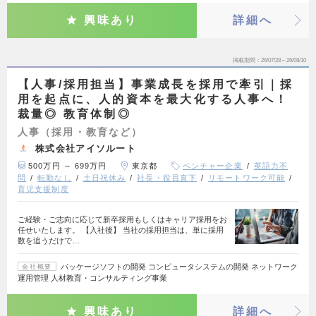
興味あり
詳細へ
掲載期間
26/07/28～26/08/10
【人事/採用担当】事業成長を採用で牽引｜採
用を起点に、人的資本を最大化する人事へ！
裁量◎ 教育体制◎
人事（採用・教育など）
株式会社アイソルート
500万円 ～ 699万円
東京都
ベンチャー企業
英語力不
問
転勤なし
土日祝休み
社長・役員直下
リモートワーク可能
育児支援制度
ご経験・ご志向に応じて新卒採用もしくはキャリア採用をお
任せいたします。 【入社後】 当社の採用担当は、単に採用
数を追うだけで…
パッケージソフトの開発 コンピュータシステムの開発 ネットワーク
会社概要
運用管理 人材教育・コンサルティング事業
興味あり
詳細へ