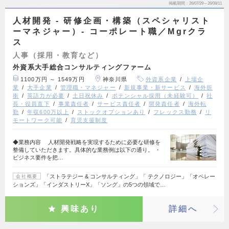
掲載期間
26/07/29～26/08/11
人材開発 - 研修企画・構築（スペシャリスト
ーマネジャー）- コーポレート職／Mgrクラ
ス
人事（採用・教育など）
外資系大手総合コンサルティングファーム
1100万円 ～ 1549万円
神奈川県
外資系企業
上場企
業
大手企業
管理職・マネジャー
新規事業・新サービス
海外折
衝
英語力が必要
土日祝休み
ポテンシャル採用（未経験可）
社
長・役員直下
事業責任者
サービス責任者
開発責任者
海外転
勤
年収600万以上
ストックオプションあり
フレックス勤務
リ
モートワーク可能
育児支援制度
◆業務内容 人材開発戦略を実現するために必要な研修を
整備していただきます。具体的な業務例は以下の通り。 ・
ビジネス要件を把…
「ストラテジー & コンサルティング」「 テクノロジー」「オペレー
会社概要
ションズ」「インダストリーX」「ソング」の5つの領域で…
興味あり
詳細へ