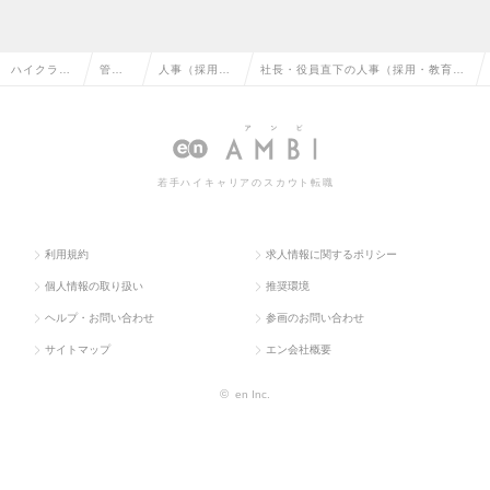
ハイクラス
管理
人事（採用・
社長・役員直下の人事（採用・教育な
求人TOP
部門
教育など）
ど）の転職・求人情報一覧
系
若手ハイキャリアのスカウト転職
利用規約
求人情報に関するポリシー
個人情報の取り扱い
推奨環境
ヘルプ・お問い合わせ
参画のお問い合わせ
サイトマップ
エン会社概要
©
en Inc.