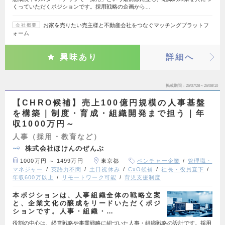
くっていただくポジションです。採用戦略の企画から…
お家を売りたい売主様と不動産会社をつなぐマッチングプラットフ
会社概要
ォーム
興味あり
詳細へ
掲載期間
26/07/28～26/08/10
【CHRO候補】売上100億円規模の人事基盤
を構築｜制度・育成・組織開発まで担う｜年
収1000万円～
人事（採用・教育など）
株式会社ほけんのぜんぶ
1000万円 ～ 1499万円
東京都
ベンチャー企業
管理職・
マネジャー
英語力不問
土日祝休み
CxO候補
社長・役員直下
年収600万以上
リモートワーク可能
育児支援制度
本ポジションは、人事組織全体の戦略立案
と、企業文化の醸成をリードいただくポジ
ションです。人事・組織・…
役割の中心は、経営戦略や事業戦略に紐づいた人事・組織戦略の設計です。採用