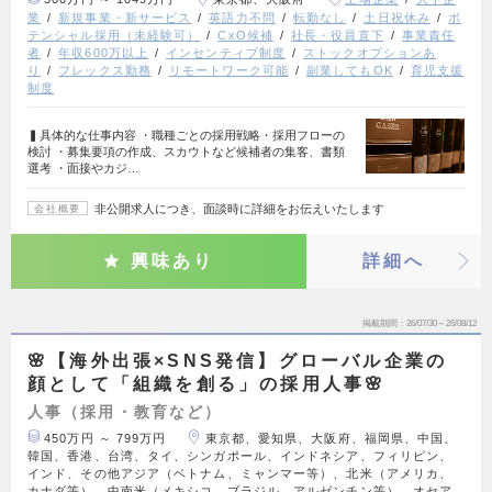
業
新規事業・新サービス
英語力不問
転勤なし
土日祝休み
ポ
テンシャル採用（未経験可）
CxO候補
社長・役員直下
事業責任
者
年収600万以上
インセンティブ制度
ストックオプションあ
り
フレックス勤務
リモートワーク可能
副業してもOK
育児支援
制度
▍具体的な仕事内容 ・職種ごとの採用戦略・採用フローの
検討 ・募集要項の作成、スカウトなど候補者の集客、書類
選考 ・面接やカジ…
非公開求人につき、面談時に詳細をお伝えいたします
会社概要
興味あり
詳細へ
掲載期間
26/07/30～26/08/12
🌸【海外出張×SNS発信】グローバル企業の
顔として「組織を創る」の採用人事🌸
人事（採用・教育など）
450万円 ～ 799万円
東京都、愛知県、大阪府、福岡県、中国、
韓国、香港、台湾、タイ、シンガポール、インドネシア、フィリピン、
インド、その他アジア（ベトナム、ミャンマー等）、北米（アメリカ、
カナダ等）、中南米（メキシコ、ブラジル、アルゼンチン等）、オセア