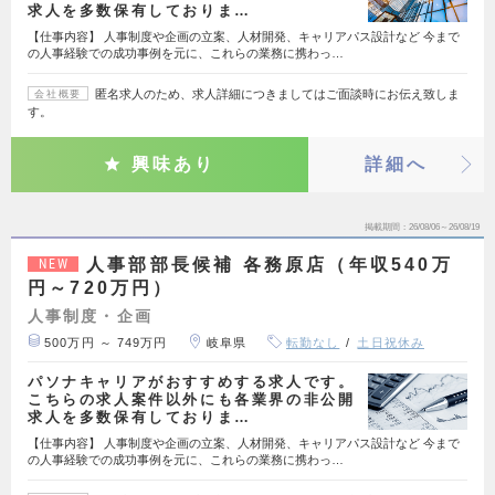
求人を多数保有しておりま…
【仕事内容】 人事制度や企画の立案、人材開発、キャリアパス設計など 今まで
の人事経験での成功事例を元に、これらの業務に携わっ…
匿名求人のため、求人詳細につきましてはご面談時にお伝え致しま
会社概要
す。
興味あり
詳細へ
掲載期間
26/08/06～26/08/19
人事部部長候補 各務原店（年収540万
NEW
円～720万円）
人事制度・企画
500万円 ～ 749万円
岐阜県
転勤なし
土日祝休み
パソナキャリアがおすすめする求人です。
こちらの求人案件以外にも各業界の非公開
求人を多数保有しておりま…
【仕事内容】 人事制度や企画の立案、人材開発、キャリアパス設計など 今まで
の人事経験での成功事例を元に、これらの業務に携わっ…