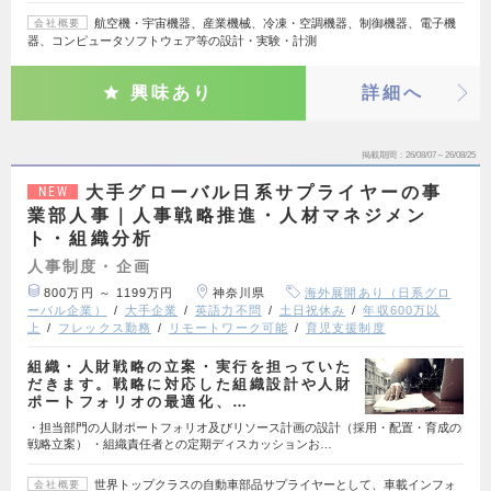
航空機・宇宙機器、産業機械、冷凍・空調機器、制御機器、電子機
会社概要
器、コンピュータソフトウェア等の設計・実験・計測
興味あり
詳細へ
掲載期間
26/08/07～26/08/25
大手グローバル日系サプライヤーの事
NEW
業部人事｜人事戦略推進・人材マネジメン
ト・組織分析
人事制度・企画
800万円 ～ 1199万円
神奈川県
海外展開あり（日系グロ
ーバル企業）
大手企業
英語力不問
土日祝休み
年収600万以
上
フレックス勤務
リモートワーク可能
育児支援制度
組織・人財戦略の立案・実行を担っていた
だきます。戦略に対応した組織設計や人財
ポートフォリオの最適化、…
・担当部門の人財ポートフォリオ及びリソース計画の設計（採用・配置・育成の
戦略立案） ・組織責任者との定期ディスカッションお…
世界トップクラスの自動車部品サプライヤーとして、車載インフォ
会社概要