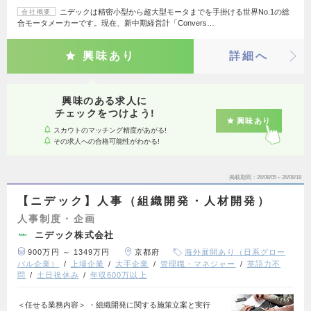
ニデックは精密小型から超大型モータまでを手掛ける世界No.1の総
会社概要
合モータメーカーです。現在、新中期経営計「Convers…
興味あり
詳細へ
興味のある求人に
チェックをつけよう!
興味あり
スカウトのマッチング精度があがる!
その求人への合格可能性がわかる!
掲載期間
26/08/05～26/08/18
【ニデック】人事（組織開発・人材開発）
人事制度・企画
ニデック株式会社
900万円 ～ 1349万円
京都府
海外展開あり（日系グロー
バル企業）
上場企業
大手企業
管理職・マネジャー
英語力不
問
土日祝休み
年収600万以上
＜任せる業務内容＞ ・組織開発に関する施策立案と実行