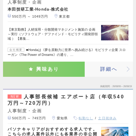
人事制度・企画
本田技研工業-Honda-株式会社
550万円 ～ 1049万円
東京都
【東京勤務】人材採用・分散開発マネジメント施策の 企画
～実行（ソフトウェア・デファインド・モビリティ開発部領
域 ） 【募集…
■Hondaは《夢を原動力に世界へ挑み続ける》モビリティ企業 スロ
会社概要
ーガン《The Power of Dreams》の通り、…
興味あり
詳細へ
掲載期間
26/08/06～26/08/19
人事部長候補 エアポート店（年収540
NEW
万円～720万円）
人事制度・企画
500万円 ～ 749万円
愛知県
転勤なし
土日祝休み
パソナキャリアがおすすめする求人です。
こちらの求人案件以外にも各業界の非公開