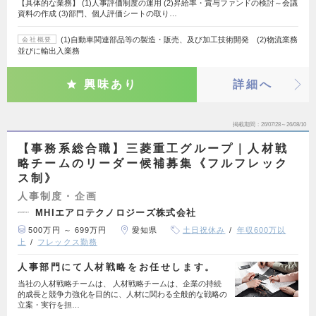
【具体的な業務】 (1)人事評価制度の運用 (2)昇給率・賞与ファンドの検討～会議
資料の作成 (3)部門、個人評価シートの取り…
(1)自動車関連部品等の製造・販売、及び加工技術開発 (2)物流業務
会社概要
並びに輸出入業務
興味あり
詳細へ
掲載期間
26/07/28～26/08/10
【事務系総合職】三菱重工グループ｜人材戦
略チームのリーダー候補募集《フルフレック
ス制》
人事制度・企画
MHIエアロテクノロジーズ株式会社
500万円 ～ 699万円
愛知県
土日祝休み
年収600万以
上
フレックス勤務
人事部門にて人材戦略をお任せします。
当社の人材戦略チームは、 人材戦略チームは、企業の持続
的成長と競争力強化を目的に、人材に関わる全般的な戦略の
立案・実行を担…