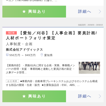
ーガン《The Power of Dreams》の通り、…
興味あり
詳細へ
掲載期間
26/08/06～26/08/19
【愛知／刈谷】【人事企画】要員計画/
NEW
人材ポートフォリオ策定
人事制度・企画
株式会社アドヴィックス
550万円 ～ 949万円
愛知県
【業務内容】 ・異動/出向に関する企画・実務、事務職メン
バーの管理・支援 ・事業戦略と連動した要員計画の策定 ・
人事データ管理…
■事業内容：自動車用ブレーキシステムおよびそのシステムを構成
会社概要
する部品の開発・生産・販売 ■主要取扱品目：ESC、ABS、…
興味あり
詳細へ