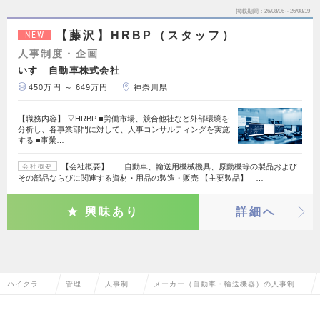
掲載期間
26/08/06～26/08/19
【藤沢】HRBP（スタッフ）
NEW
人事制度・企画
いすゞ自動車株式会社
450万円 ～ 649万円
神奈川県
【職務内容】 ▽HRBP ■労働市場、競合他社など外部環境を
分析し、各事業部門に対して、人事コンサルティングを実施
する ■事業…
【会社概要】 自動車、輸送用機械機具、原動機等の製品および
会社概要
その部品ならびに関連する資材・用品の製造・販売 【主要製品】 …
興味あり
詳細へ
ハイクラス
管理部
人事制
メーカー（自動車・輸送機器）の人事制
求人TOP
門系
度・企画
度・企画の転職・求人情報一覧