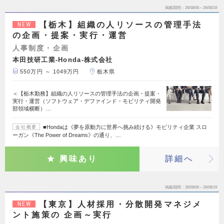
掲載期間
26/08/06～26/08/19
【栃木】組織の人リソースの管理手法
NEW
の企画・提案・実行・運営
人事制度・企画
本田技研工業-Honda-株式会社
550万円 ～ 1049万円
栃木県
＜【栃木勤務】組織の人リソースの管理手法の企画・提案・
実行・運営（ソフトウェア・デファインド・モビリティ開発
部領域横断）…
■Hondaは《夢を原動力に世界へ挑み続ける》モビリティ企業 スロ
会社概要
ーガン《The Power of Dreams》の通り、…
興味あり
詳細へ
掲載期間
26/08/06～26/08/19
【東京】人材採用・分散開発マネジメ
NEW
ント施策の 企画～実行