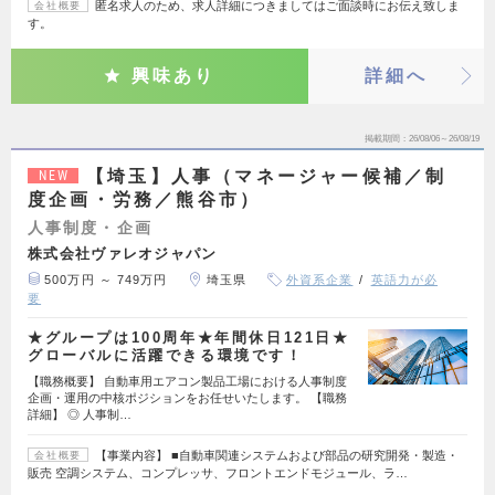
匿名求人のため、求人詳細につきましてはご面談時にお伝え致しま
会社概要
す。
興味あり
詳細へ
掲載期間
26/08/06～26/08/19
【埼玉】人事（マネージャー候補／制
NEW
度企画・労務／熊谷市）
人事制度・企画
株式会社ヴァレオジャパン
500万円 ～ 749万円
埼玉県
外資系企業
英語力が必
要
★グループは100周年★年間休日121日★
グローバルに活躍できる環境です！
【職務概要】 自動車用エアコン製品工場における人事制度
企画・運用の中核ポジションをお任せいたします。 【職務
詳細】 ◎ 人事制…
【事業内容】 ■自動車関連システムおよび部品の研究開発・製造・
会社概要
販売 空調システム、コンプレッサ、フロントエンドモジュール、ラ…