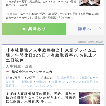
（カルチャー変革・風土醸成、社内コミュニケーション活性
化など） ・人材開…
ニデックは精密小型から超大型モータまでを手掛ける世界No.1の総
会社概要
合モータメーカーです。現在、新中期経営計「Convers…
興味あり
詳細へ
掲載期間
26/07/30～26/08/12
【本社勤務／人事総務担当】東証プライム上
場／年間休日125日／有給取得率70％以上／
土日祝休
人事制度・企画
株式会社オーハシテクニカ
450万円 ～ 599万円
東京都
海外展開あり（日系グローバ
ル企業）
上場企業
転勤なし
土日祝休み
ポテンシャル採用（未
経験可）
ストックオプションあり
まずは人事評価制度の運営、昇給、賞与支
給の担当者となっていただきます。将来的
には採用、人材育成 等、…