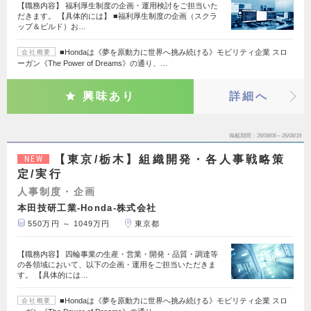
【職務内容】 福利厚生制度の企画・運用検討をご担当いた
だきます。 【具体的には】 ■福利厚生制度の企画（スクラ
ップ＆ビルド）お…
■Hondaは《夢を原動力に世界へ挑み続ける》モビリティ企業 スロ
会社概要
ーガン《The Power of Dreams》の通り、…
興味あり
詳細へ
掲載期間
26/08/06～26/08/19
【東京/栃木】組織開発・各人事戦略策
NEW
定/実行
人事制度・企画
本田技研工業-Honda-株式会社
550万円 ～ 1049万円
東京都
【職務内容】 四輪事業の生産・営業・開発・品質・調達等
の各領域において、以下の企画・運用をご担当いただきま
す。 【具体的には…
■Hondaは《夢を原動力に世界へ挑み続ける》モビリティ企業 スロ
会社概要