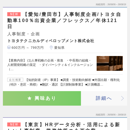
掲載期間
26/08/06～26/08/19
【愛知/豊田市】人事制度企画/トヨタ自
NEW
動車100％出資企業／フレックス／年休121
日
人事制度・企画
トヨタテクニカルディベロップメント株式会社
600万円 ～ 799万円
愛知県
【業務内容】 (1)人事戦略の企画・推進 ・中長期の組織・
人材開発戦略の策定 ・ダイバーシティ＆インクルージョン
（…
【知的財産（IP）事業】 ■調査・技術動向解析 ■外国出願・権利化
会社概要
（特許・意匠・商標） ■翻訳・通訳 【計測制御事業】 ■計測機器…
興味あり
詳細へ
掲載期間
26/08/06～26/08/19
【東京】HRデータ分析・活用による新
NEW