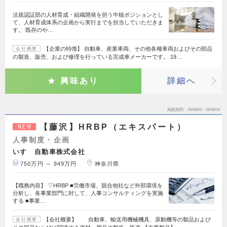
法規認証部の人材育成・組織開発を担う中核ポジションとし
て、人材育成体系の企画から実行までを担当していただきま
す。 既存のや…
【企業の特徴】 自動車、産業車両、その他各種車両およびその部品
会社概要
の製造、販売、および修理を行っている完成車メーカーです。 19…
興味あり
詳細へ
掲載期間
26/08/06～26/08/19
【藤沢】HRBP（エキスパート）
NEW
人事制度・企画
いすゞ自動車株式会社
750万円 ～ 949万円
神奈川県
【職務内容】 ▽HRBP ■労働市場、競合他社など外部環境を
分析し、各事業部門に対して、人事コンサルティングを実施
する ■事業…
【会社概要】 自動車、輸送用機械機具、原動機等の製品および
会社概要