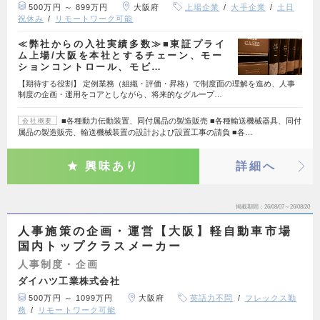
500万円 ～ 899万円
大阪府
上場企業
大手企業
土日
祝休み
リモートワーク可能
≪弊社からの入社実績多数≫■東証プライ
ム上場/大阪を本社とするチェーン、モー
ションコントロール、モビ…
【期待する役割】 定例業務（組織・評価・昇格）で制度面の理解を進め、人事
制度の企画・運用をコアとしながら、将来的なグループ…
■各種動力伝動装置、同付属品の製造販売 ■各種輸送機械器具、同付
会社概要
属品の製造販売、輸送機械装置の設計および設置工事の請負 ■各…
興味あり
詳細へ
掲載期間
26/08/07～26/08/20
人事施策の企画・運営【大阪】軽自動車市場
国内トップクラスメーカー
人事制度・企画
ダイハツ工業株式会社
500万円 ～ 1099万円
大阪府
英語力不問
フレックス勤
務
リモートワーク可能