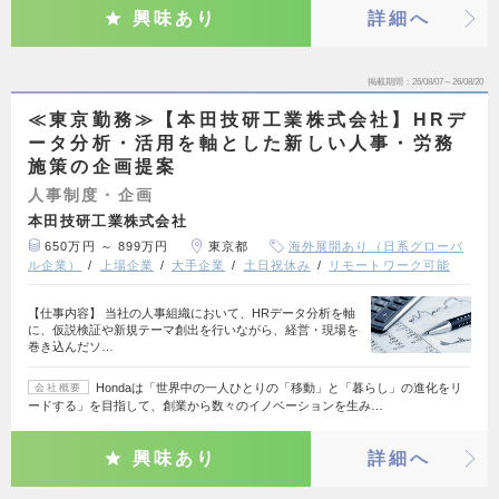
興味あり
詳細へ
掲載期間
26/08/07～26/08/20
≪東京勤務≫【本田技研工業株式会社】HRデ
ータ分析・活用を軸とした新しい人事・労務
施策の企画提案
人事制度・企画
本田技研工業株式会社
650万円 ～ 899万円
東京都
海外展開あり（日系グローバ
ル企業）
上場企業
大手企業
土日祝休み
リモートワーク可能
【仕事内容】 当社の人事組織において、HRデータ分析を軸
に、仮説検証や新規テーマ創出を行いながら、経営・現場を
巻き込んだソ…
Hondaは「世界中の一人ひとりの「移動」と「暮らし」の進化をリ
会社概要
ードする」を目指して、創業から数々のイノベーションを生み…
興味あり
詳細へ