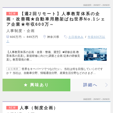
掲載期間
26/08/07～26/08/20
【週2回リモート】人事教育体系の企
NEW
画・改善職★自動車用懸架ばね世界No.1シェ
ア企業★年収600万～
人事制度・企画
600万円 ～ 849万円
神奈川県
土日祝休み
年収600万以
上
【人事教育体系の企画・改善・整備、運営】 ■研修企画 教
育体系の見直し 新規研修に向けた調査と企画 従来の研修見
直し 教育環境の整…
世界をキーパーツでつなげたい」 当社は何を目指していくのです
会社概要
か？ 当社は、自動車分野、情報通信分野、産業生活分野などのさまざ…
興味あり
詳細へ
掲載期間
26/08/07～26/08/20
人事（制度企画）
NEW