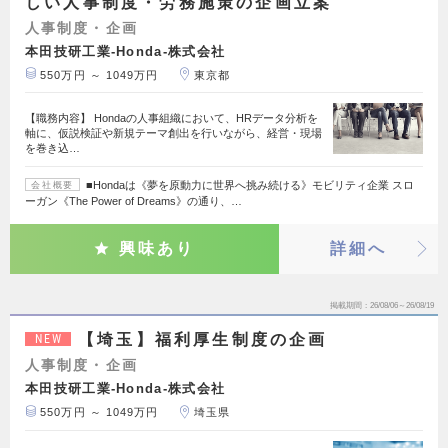
しい人事制度・労務施策の企画立案
人事制度・企画
本田技研工業-Honda-株式会社
550万円 ～ 1049万円
東京都
【職務内容】 Hondaの人事組織において、HRデータ分析を
軸に、仮説検証や新規テーマ創出を行いながら、経営・現場
を巻き込…
■Hondaは《夢を原動力に世界へ挑み続ける》モビリティ企業 スロ
会社概要
ーガン《The Power of Dreams》の通り、…
興味あり
詳細へ
掲載期間
26/08/06～26/08/19
【埼玉】福利厚生制度の企画
NEW
人事制度・企画
本田技研工業-Honda-株式会社
550万円 ～ 1049万円
埼玉県