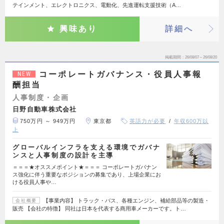
テインメント、エレクトロニクス、電動化、先進運転支援技術（A…
興味あり
詳細へ
掲載期間
26/08/07～26/08/20
コーポレートガバナンス・役員人事報
NEW
酬担当
人事制度・企画
日野自動車株式会社
750万円 ～ 949万円
東京都
英語力が必要
年収600万以
上
グローバルインフラを支える環境でガバナ
ンスと人事制度の設計を主導
＝＝＝★オススメポイント★＝＝＝ コーポレートガバナン
ス強化に伴う重要なポジションの募集であり、上場企業にお
ける役員人事や…
【事業内容】 トラック・バス、各種エンジン、補給部品等の製造・
会社概要
販売 【会社の特徴】 同社は日本を代表する商用車メーカーです。ト…