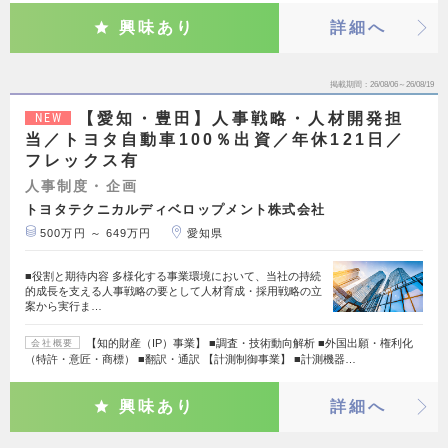
興味あり
詳細へ
掲載期間
26/08/06～26/08/19
【愛知・豊田】人事戦略・人材開発担
NEW
当／トヨタ自動車100％出資／年休121日／
フレックス有
人事制度・企画
トヨタテクニカルディベロップメント株式会社
500万円 ～ 649万円
愛知県
■役割と期待内容 多様化する事業環境において、当社の持続
的成長を支える人事戦略の要として人材育成・採用戦略の立
案から実行ま…
【知的財産（IP）事業】 ■調査・技術動向解析 ■外国出願・権利化
会社概要
（特許・意匠・商標） ■翻訳・通訳 【計測制御事業】 ■計測機器…
興味あり
詳細へ