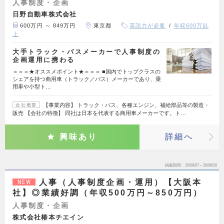
人事制度・企画
日野自動車株式会社
600万円 ～ 849万円
東京都
英語力が必要
年収600万以
上
大手トラック・バスメーカーで人事制度の
企画運用に携わる
＝＝＝★オススメポイント★＝＝＝ ■国内でトップクラスの
シェアを持つ商用車（トラック／バス）メーカーであり、乗
用車や小型ト…
【事業内容】 トラック・バス、各種エンジン、補給部品等の製造・
会社概要
販売 【会社の特徴】 同社は日本を代表する商用車メーカーです。ト…
興味あり
詳細へ
掲載期間
26/08/07～26/08/20
人事（人事制度企画・運用）【大阪本
NEW
社】◎業績好調（年収500万円～850万円）
人事制度・企画
株式会社椿本チエイン