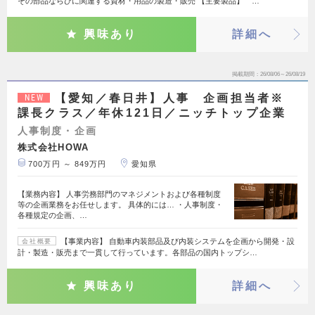
その部品ならびに関連する資材・用品の製造・販売 【主要製品】 …
興味あり
詳細へ
掲載期間
26/08/06～26/08/19
【愛知／春日井】人事 企画担当者※
NEW
課長クラス／年休121日／ニッチトップ企業
人事制度・企画
株式会社HOWA
700万円 ～ 849万円
愛知県
【業務内容】 人事労務部門のマネジメントおよび各種制度
等の企画業務をお任せします。 具体的には… ・人事制度・
各種規定の企画、…
【事業内容】 自動車内装部品及び内装システムを企画から開発・設
会社概要
計・製造・販売まで一貫して行っています。各部品の国内トップシ…
興味あり
詳細へ