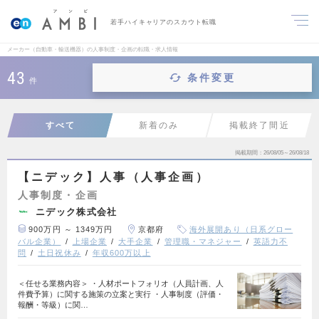
若手ハイキャリアのスカウト転職
メーカー（自動車・輸送機器）の人事制度・企画の転職・求人情報
43
条件変更
件
すべて
新着のみ
掲載終了間近
掲載期間
26/08/05～26/08/18
【ニデック】人事（人事企画）
人事制度・企画
ニデック株式会社
900万円 ～ 1349万円
京都府
海外展開あり（日系グロー
バル企業）
上場企業
大手企業
管理職・マネジャー
英語力不
問
土日祝休み
年収600万以上
＜任せる業務内容＞ ・人材ポートフォリオ（人員計画、人
件費予算）に関する施策の立案と実行 ・人事制度（評価・
報酬・等級）に関…