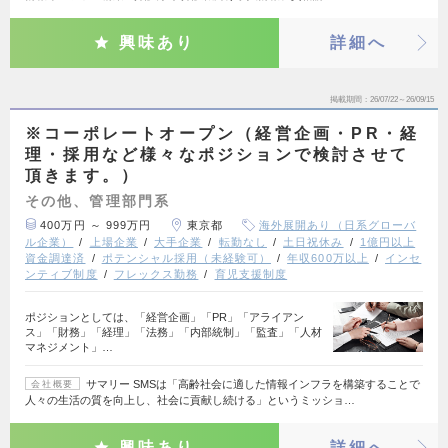
興味あり
詳細へ
掲載期間
26/07/22～26/09/15
※コーポレートオープン（経営企画・PR・経
理・採用など様々なポジションで検討させて
頂きます。）
その他、管理部門系
400万円 ～ 999万円
東京都
海外展開あり（日系グローバ
ル企業）
上場企業
大手企業
転勤なし
土日祝休み
1億円以上
資金調達済
ポテンシャル採用（未経験可）
年収600万以上
インセ
ンティブ制度
フレックス勤務
育児支援制度
ポジションとしては、「経営企画」「PR」「アライアン
ス」「財務」「経理」「法務」「内部統制」「監査」「人材
マネジメント」…
サマリー SMSは「高齢社会に適した情報インフラを構築することで
会社概要
人々の生活の質を向上し、社会に貢献し続ける」というミッショ…
興味あり
詳細へ