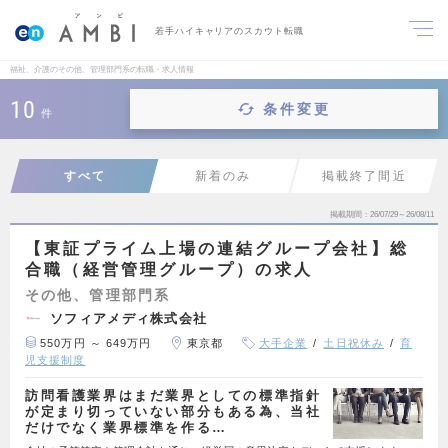
若手ハイキャリアのスカウト転職
福祉、介護のその他、管理部門系の転職・求人情報
10
条件変更
件
すべて
新着のみ
掲載終了間近
掲載期間
26/07/29～26/08/11
【東証プライム上場の連結グループ会社】総
合職（経営管理グループ）の求人
その他、管理部門系
ソフィアメディ株式会社
550万円 ～ 649万円
東京都
大手企業
土日祝休み
育
児支援制度
訪問看護業界はまだ業界としての標準指針
が定まり切っていない部分もある為、当社
だけでなく業界標準を作る…