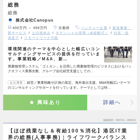
総務
総務
株式会社Canopus
400万円 ～ 499万円
京都府
ベンチャー企業
新規事業・
新サービス
土日祝休み
ポテンシャル採用（未経験可）
社長・役
員直下
リモートワーク可能
環境関連のテーマを中心とした幅広いコン
サルティングサービスの提供を行っていま
す。事業戦略／M&A、新…
廃棄物管理システム「ゴミカン」を活用した廃棄物管理のビジネスにおけるバッ
クオフィス業務全般、グループ会社経営支援としての…
経営／事業戦略や計画の策定、海外進出支援、M&A等幅広いテーマ
会社概要
のコンサルティングサポートを行っています。テーマとしては特…
興味あり
詳細へ
掲載期間
26/07/31～26/08/13
【ほぼ残業なし＆有給100％消化】港区IT業
界の総務(人事事務)￤ライフワークバランス