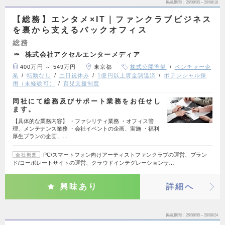
掲載期間
26/08/05～26/08/18
【総務】エンタメ×IT｜ファンクラブビジネス
を裏から支えるバックオフィス
総務
株式会社アクセルエンターメディア
400万円 ～ 549万円
東京都
株式公開準備
ベンチャー企
業
転勤なし
土日祝休み
1億円以上資金調達済
ポテンシャル採
用（未経験可）
育児支援制度
同社にて総務及びサポート業務をお任せし
ます。
【具体的な業務内容】 ・ファシリティ業務 ・オフィス管
理、メンテナンス業務 ・会社イベントの企画、実施 ・福利
厚生プランの企画、…
PC/スマートフォン向けアーティストファンクラブの運営、ブラン
会社概要
ド/コーポレートサイトの運営、クラウドインテグレーションサ…
興味あり
詳細へ
掲載期間
26/08/05～26/08/24