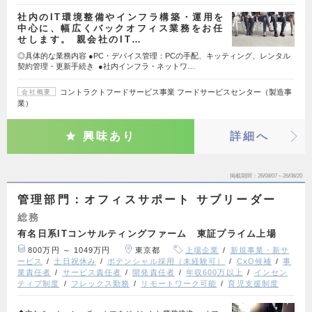
社内のIT環境整備やインフラ構築・運用を
中心に、幅広くバックオフィス業務をお任
せします。 親会社のIT…
◎具体的な業務内容 ●PC・デバイス管理：PCの手配、キッティング、レンタル
契約管理・更新手続き ●社内インフラ・ネットワ…
コントラクトフードサービス事業 フードサービスセンター（製造事
会社概要
業）
興味あり
詳細へ
掲載期間
26/08/07～26/08/20
管理部門：オフィスサポート サブリーダー
総務
有名日系ITコンサルティングファーム 東証プライム上場
800万円 ～ 1049万円
東京都
上場企業
新規事業・新サ
ービス
土日祝休み
ポテンシャル採用（未経験可）
CxO候補
事
業責任者
サービス責任者
開発責任者
年収600万以上
インセン
ティブ制度
フレックス勤務
リモートワーク可能
育児支援制度