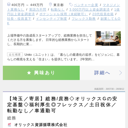
400万円 ～ 449万円
東京都
ベンチャー企業
マネジメン
ト業務なし
英語力不問
転勤なし
3,000万円以上資金調達済
1億
円以上資金調達済
ポテンシャル採用（未経験可）
20代役員在籍
社長・役員直下
インセンティブ制度
フレックス勤務
副業してもO
K
上場準備中の急成長スタートアップで、総務業務を担当して
くださる方を募集します。 日常的な総務業務からスタート
し、長期的に業…
Unito（ユニット）は、「暮らしの最適化の追求」をビジョンに、暮
会社概要
らしの根底を支える「住まい」を提供しています。 2年契約…
興味あり
詳細へ
掲載期間
26/07/30～26/08/12
【埼玉／寄居】総務/庶務◇オリックスGの安
定基盤◇福利厚生◎フレックス／土日祝休／
転勤なし／車通勤可
総務
オリックス資源循環株式会社