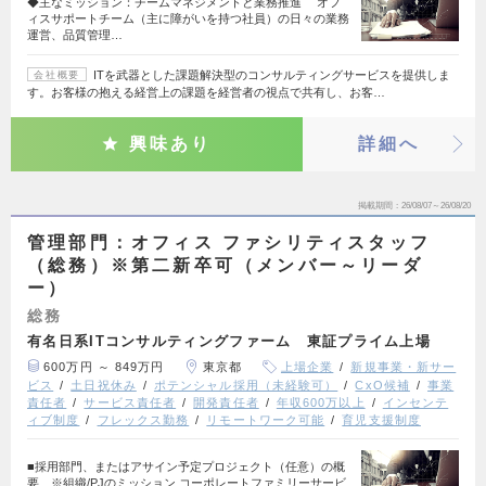
◆主なミッション：チームマネジメントと業務推進 オフ
ィスサポートチーム（主に障がいを持つ社員）の日々の業務
運営、品質管理…
ITを武器とした課題解決型のコンサルティングサービスを提供しま
会社概要
す。お客様の抱える経営上の課題を経営者の視点で共有し、お客…
興味あり
詳細へ
掲載期間
26/08/07～26/08/20
管理部門：オフィス ファシリティスタッフ
（総務）※第二新卒可（メンバー～リーダ
ー）
総務
有名日系ITコンサルティングファーム 東証プライム上場
600万円 ～ 849万円
東京都
上場企業
新規事業・新サー
ビス
土日祝休み
ポテンシャル採用（未経験可）
CxO候補
事業
責任者
サービス責任者
開発責任者
年収600万以上
インセンテ
ィブ制度
フレックス勤務
リモートワーク可能
育児支援制度
■採用部門、またはアサイン予定プロジェクト（任意）の概
要 ※組織/PJのミッション コーポレートファミリーサービ