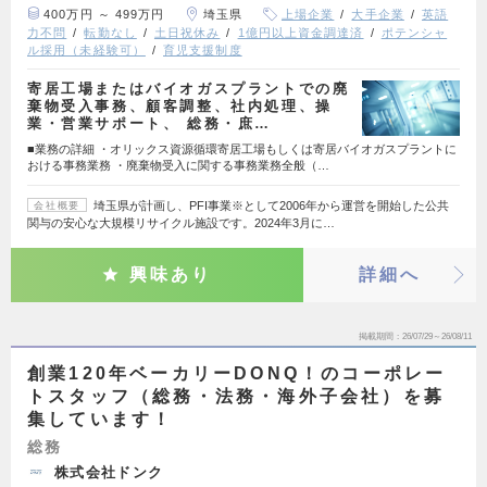
400万円 ～ 499万円
埼玉県
上場企業
大手企業
英語
力不問
転勤なし
土日祝休み
1億円以上資金調達済
ポテンシャ
ル採用（未経験可）
育児支援制度
寄居工場またはバイオガスプラントでの廃
棄物受入事務、顧客調整、社内処理、操
業・営業サポート、 総務・庶…
■業務の詳細 ・オリックス資源循環寄居工場もしくは寄居バイオガスプラントに
おける事務業務 ・廃棄物受入に関する事務業務全般（…
埼玉県が計画し、PFI事業※として2006年から運営を開始した公共
会社概要
関与の安心な大規模リサイクル施設です。2024年3月に…
興味あり
詳細へ
掲載期間
26/07/29～26/08/11
創業120年ベーカリーDONQ！のコーポレー
トスタッフ（総務・法務・海外子会社）を募
集しています！
総務
株式会社ドンク