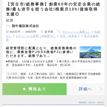
【宮古市/総務事務】創業60年の安定企業の総
務/最も岩手を想う会社/残業月10h/資格取得
支援◎
総務
陸中建設株式会社
400万円 ～ 449万円
岩手県
マネジメント業務なし
転勤
なし
ポテンシャル採用（未経験可）
社長・役員直下
育児支援制
度
経営管理部に配属となり、総務庶務業務の
他に、業務改善PJやDX推進PJに参画い
ただきます。総務であり…
■業務内容： 入社後まずお任せする業務 ・工事の受注一覧や予実対比等の資料作
成 ・貸会議室の予約・入金管理 ・電話応対・窓口応対…
建築、土木工事の請負、設計、施工 一級建築設計事務所 宅地建物取
会社概要
引業 砕石の採取・生産・販売 再生砕石生産・販売 産業廃棄物処分業…
興味あり
詳細へ
掲載期間
26/07/31～26/08/13