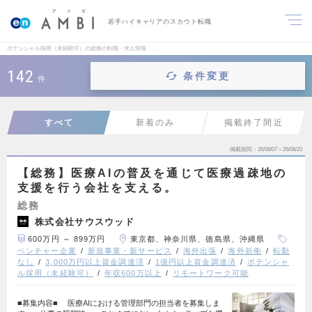
若手ハイキャリアのスカウト転職
ポテンシャル採用（未経験可）の総務の転職・求人情報
142
条件変更
件
すべて
新着のみ
掲載終了間近
掲載期間
26/08/07～26/08/20
【総務】医療AIの普及を通じて医療過疎地の
支援を行う会社を支える。
総務
株式会社サウスウッド
600万円 ～ 899万円
東京都、神奈川県、徳島県、沖縄県
ベンチャー企業
新規事業・新サービス
海外出張
海外折衝
転勤
なし
3,000万円以上資金調達済
1億円以上資金調達済
ポテンシャ
ル採用（未経験可）
年収600万以上
リモートワーク可能
■募集内容■ 医療AIにおける管理部門の担当者を募集しま