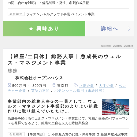
の問い合わせ対応） ・備品管理・発注、名刺作成手配…
フィナンシャルクラウド事業 ペイメント事業
会社概要
興味あり
詳細へ
掲載期間
26/08/06～26/08/19
【銀座/土日休】総務人事｜急成長のウェル
ス・マネジメント事業
総務
株式会社オープンハウス
500万円 ～ 899万円
東京都
上場企業
大手企業
ベン
チャー企業
英語力不問
ポテンシャル採用（未経験可）
事業部内の総務人事Gの一員として、ウェ
ルス・マネジメント事業部のよりよい組織
作りに取り組んでいただけ…
急成長を続けるウェルス・マネジメント事業部にて、社員が最高のパフォーマン
スを発揮できるよう、組織の土台を支える総務業務全…
【事業内容】 １.不動産売買の代理・仲介事業 ２.新築戸建分譲事業
会社概要