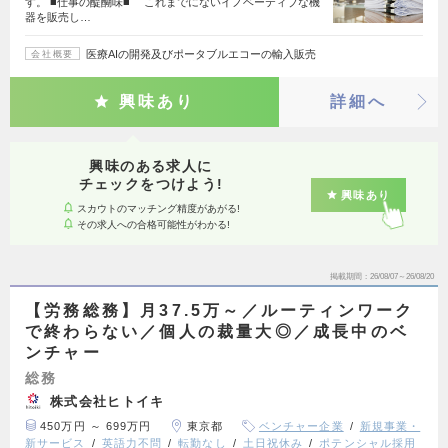
す。 ■仕事の醍醐味■ これまでにないイノベーティブな機
器を販売し…
医療AIの開発及びポータブルエコーの輸入販売
会社概要
興味あり
詳細へ
興味のある求人に
チェックをつけよう!
興味あり
スカウトのマッチング精度があがる!
その求人への合格可能性がわかる!
掲載期間
26/08/07～26/08/20
【労務総務】月37.5万～／ルーティンワーク
で終わらない／個人の裁量大◎／成長中のベ
ンチャー
総務
株式会社ヒトイキ
450万円 ～ 699万円
東京都
ベンチャー企業
新規事業・
新サービス
英語力不問
転勤なし
土日祝休み
ポテンシャル採用