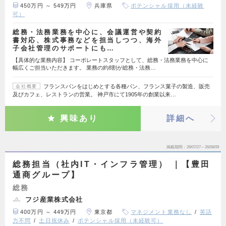
450万円 ～ 549万円
兵庫県
ポテンシャル採用（未経験
可）
総務・法務業務を中心に、会議運営や契約
書対応、株式事務などを担当しつつ、海外
子会社管理のサポートにも…
【具体的な業務内容】 コーポレートスタッフとして、総務・法務業務を中心に
幅広くご担当いただきます。 業務の約8割が総務・法務…
フランスパンをはじめとする各種パン、フランス菓子の製造、販売
会社概要
及びカフェ、レストランの営業。 神戸市にて1905年の創業以来…
興味あり
詳細へ
掲載期間
26/07/27～26/08/09
総務担当（社内IT・インフラ管理） ｜【豊田
通商グループ】
総務
フジ産業株式会社
400万円 ～ 449万円
東京都
マネジメント業務なし
英語
力不問
土日祝休み
ポテンシャル採用（未経験可）