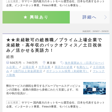
サマリー 国内最大のネットモール運営会社、日本を代表するネット
会社概要
企業。インターネット事業、Fintech事業、モバイル事業を…
興味あり
詳細へ
掲載期間
26/08/07～26/08/20
★★未経験可の総務職／プライム上場企業で
未経験・高年収のバックオフィス／土日祝休
み／活かせる英語力！
総務
500万円 ～ 749万円
東京都
海外展開あり（日系グローバ
ル企業）
上場企業
大手企業
英語力が必要
転勤なし
土日祝休
み
1億円以上資金調達済
ポテンシャル採用（未経験可）
フレック
ス勤務
弊社サービスの挑戦を牽引するグループセールスディビジョ
ンの活動を、総務の側面から多岐にわたり支援します。 社
長や執行役員が…
サマリー 国内最大のネットモール運営会社、日本を代表するネット
会社概要
企業。インターネット事業、Fintech事業、モバイル事業を…