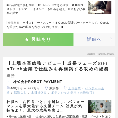
#社会課題に挑む企業 #チャレンジできる環境 #DX推進
ストリートスマートはメンバーも90名を超え、組織および事
業の拡大…
当社ストリートスマートは Google 認定パートナーとして、Google
会社概要
を通じた DXの推進を行なっております。 ■ …
興味あり
詳細へ
掲載期間
26/08/07～26/08/20
【上場企業総務デビュー】成長フェーズのFi
nTech企業で仕組みを再構築する攻めの総務
総務
株式会社ROBOT PAYMENT
400万円 ～ 499万円
東京都
上場企業
ベンチャー企
業
転勤なし
土日祝休み
ポテンシャル採用（未経験可）
社員の「お困りごと」を解決し、パフォー
マンスを最大化する支援チーム 社員が気
持ちよく、最大の成果を出せ…
■具体的な業務内容 ・社員のお困りごと解決の窓口業務（電話・メール・対面で