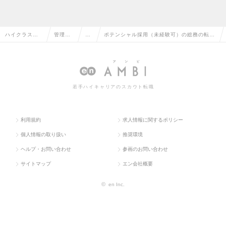
ハイクラス求
管理部
総
ポテンシャル採用（未経験可）の総務の転
人TOP
門系
務
職・求人情報一覧
若手ハイキャリアのスカウト転職
利用規約
求人情報に関するポリシー
個人情報の取り扱い
推奨環境
ヘルプ・お問い合わせ
参画のお問い合わせ
サイトマップ
エン会社概要
©
en Inc.