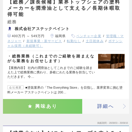
【総務／課長候補】業界トップシェアの塗料
メーカーを潤滑油として支える／長期休暇取
得可能
総務
株式会社アステックペイント
400万円 ～ 549万円
福岡県
ベンチャー企業
管理職・マ
ネジャー
新規事業・新サービス
転勤なし
土日祝休み
ポテンシ
ャル採用（未経験可）
・総務業務（これまでのご経験を踏まえな
がら業務をお任せします）
【業務内容】 社内の潤滑油としてこれまでのご経験を踏ま
えた上で総務業務に携わり、多岐にわたる業務を担当してい
ただきます。 今…
■塗装業界の「The Everything Store」を目指し、業界変革に挑む塗
会社概要
料メーカー アステックペイントは 200…
興味あり
詳細へ
掲載期間
26/08/03～26/08/16