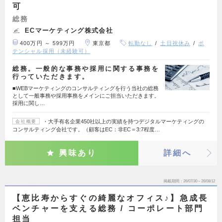
可
総務
ECマーケティング株式会社
400万円 ～ 599万円
東京都
転勤なし
土日祝休み
ポ
テンシャル採用（未経験可）
総務。一般的な事務や採用に関する事務を
行っていただきます。
■WEBマーケティングのコンサルティングを行う当社の総務
として一般事務や採用事務をメインにご担当いただきます。
採用に関し…
・大手有名企業450社以上の実績を持つデジタルマーケティングの
会社概要
コンサルティング会社です。（顧客はEC：非EC＝3:7程度…
興味あり
詳細へ
掲載期間
26/07/30～26/08/12
【恵比寿からすぐの綺麗なオフィス♪】急成長
ベンチャーを支える総務 / コーポレート部門
担当