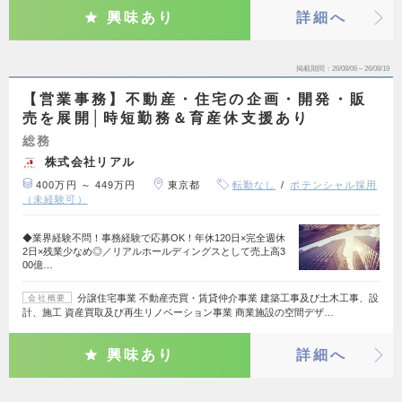
興味あり
詳細へ
掲載期間
26/08/06～26/08/19
【営業事務】不動産・住宅の企画・開発・販
売を展開│時短勤務＆育産休支援あり
総務
株式会社リアル
400万円 ～ 449万円
東京都
転勤なし
ポテンシャル採用
（未経験可）
◆業界経験不問！事務経験で応募OK！年休120日×完全週休
2日×残業少なめ◎／リアルホールディングスとして売上高3
00億…
分譲住宅事業 不動産売買・賃貸仲介事業 建築工事及び土木工事、設
会社概要
計、施工 資産買取及び再生リノベーション事業 商業施設の空間デザ…
興味あり
詳細へ