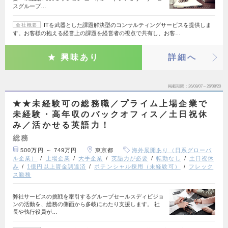
スグループ…
ITを武器とした課題解決型のコンサルティングサービスを提供しま
会社概要
す。お客様の抱える経営上の課題を経営者の視点で共有し、お客…
興味あり
詳細へ
掲載期間
26/08/07～26/08/20
★★未経験可の総務職／プライム上場企業で
未経験・高年収のバックオフィス／土日祝休
み／活かせる英語力！
総務
500万円 ～ 749万円
東京都
海外展開あり（日系グローバ
ル企業）
上場企業
大手企業
英語力が必要
転勤なし
土日祝休
み
1億円以上資金調達済
ポテンシャル採用（未経験可）
フレック
ス勤務
弊社サービスの挑戦を牽引するグループセールスディビジョ
ンの活動を、総務の側面から多岐にわたり支援します。 社
長や執行役員が…