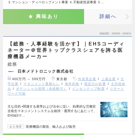
３.マンション・ディベロップメント事業 ４.不動産投資事業 ５…
興味あり
詳細へ
掲載期間
26/08/06～26/08/19
【総務・人事経験を活かす】｜EHSコーディ
ネーター＠世界トップクラスシェアを誇る医
療機器メーカー
総務
日本メドトロニック株式会社
400万円 ～ 599万円
東京都
外資系企業
上場企業
大
手企業
マネジメント業務なし
海外折衝
英語力が必要
土日祝休
み
ポテンシャル採用（未経験可）
インセンティブ制度
リモート
ワーク可能
主な目的 •関連する基準および法令に従い、効果的な労働安
全衛生マネジメントシステムを維持・運用するにあたって、
EHS&Sマ…
医療機器の製造、輸入および販売
会社概要