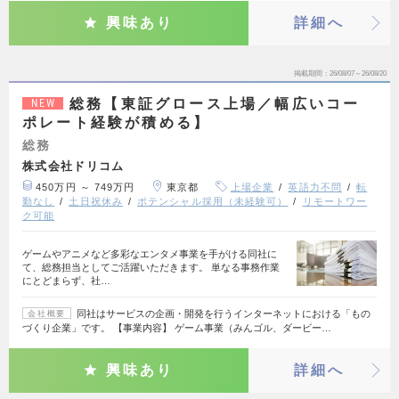
興味あり
詳細へ
掲載期間
26/08/07～26/08/20
総務【東証グロース上場／幅広いコー
NEW
ポレート経験が積める】
総務
株式会社ドリコム
450万円 ～ 749万円
東京都
上場企業
英語力不問
転
勤なし
土日祝休み
ポテンシャル採用（未経験可）
リモートワー
ク可能
ゲームやアニメなど多彩なエンタメ事業を手がける同社に
て、総務担当としてご活躍いただきます。 単なる事務作業
にとどまらず、社…
同社はサービスの企画・開発を行うインターネットにおける「もの
会社概要
づくり企業」です。 【事業内容】 ゲーム事業（みんゴル、ダービー…
興味あり
詳細へ