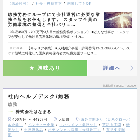
（未経験可）
社長・役員直下
副業してもOK
総務労務グループにて会社運営に必要な業
務全般をお任せします。 スタッフ全員の
労働環境の整備と全社バリュ…
〈年収450万～700万円:3人目の総務労務ポジション〉 ■どんな仕事か ・スタッ
フが安心して働ける労務体制の環境整備 ・社内…
【キャリア事業】 ■人材紹介事業・許可番号13-ユ-309604／ヘルス
会社概要
ケア領域に特化した国家資格保有者の転職支援サービス…
興味あり
詳細へ
掲載期間
26/08/07～26/08/20
社内ヘルプデスク/総務
総務
株式会社はなまる
400万円 ～ 449万円
大阪府
海外展開あり（日系グローバ
ル企業）
ベンチャー企業
マネジメント業務なし
英語力不問
転
勤なし
土日祝休み
ポテンシャル採用（未経験可）
育児支援制
度