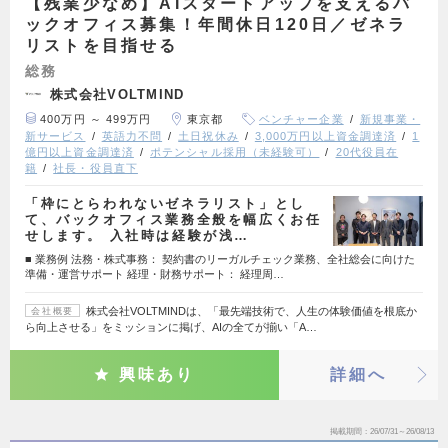
【残業少なめ】AIスタートアップを支えるバ
ックオフィス募集！年間休日120日／ゼネラ
リストを目指せる
総務
株式会社VOLTMIND
400万円 ～ 499万円
東京都
ベンチャー企業
新規事業・
新サービス
英語力不問
土日祝休み
3,000万円以上資金調達済
1
億円以上資金調達済
ポテンシャル採用（未経験可）
20代役員在
籍
社長・役員直下
「枠にとらわれないゼネラリスト」とし
て、バックオフィス業務全般を幅広くお任
せします。 入社時は経験が浅…
■ 業務例 法務・株式事務： 契約書のリーガルチェック業務、全社総会に向けた
準備・運営サポート 経理・財務サポート： 経理周…
株式会社VOLTMINDは、「最先端技術で、人生の体験価値を根底か
会社概要
ら向上させる」をミッションに掲げ、AIの全てが揃い「A…
興味あり
詳細へ
掲載期間
26/07/31～26/08/13