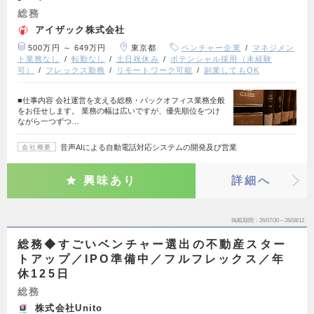
総務
アイザック株式会社
500万円 ～ 649万円
東京都
ベンチャー企業
マネジメン
ト業務なし
転勤なし
土日祝休み
ポテンシャル採用（未経験
可）
フレックス勤務
リモートワーク可能
副業してもOK
■仕事内容 会社運営を支える総務・バックオフィス業務全般
をお任せします。 業務の幅は広いですが、優先順位をつけ
ながら一つずつ…
音声AIによる自動電話対応システムの開発及び営業
会社概要
興味あり
詳細へ
掲載期間
26/07/30～26/08/12
総務◆すごいベンチャー選出の不動産スター
トアップ／IPO準備中／フルフレックス／年
休125日
総務
株式会社Unito