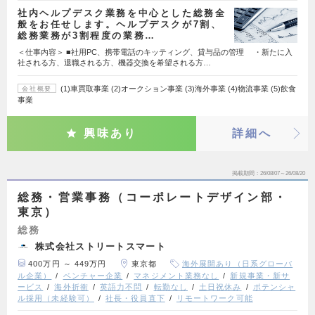
社内ヘルプデスク業務を中心とした総務全
般をお任せします。ヘルプデスクが7割、
総務業務が3割程度の業務…
＜仕事内容＞ ■社用PC、携帯電話のキッティング、貸与品の管理 ・新たに入
社される方、退職される方、機器交換を希望される方…
(1)車買取事業 (2)オークション事業 (3)海外事業 (4)物流事業 (5)飲食
会社概要
事業
興味あり
詳細へ
掲載期間
26/08/07～26/08/20
総務・営業事務（コーポレートデザイン部・
東京）
総務
株式会社ストリートスマート
400万円 ～ 449万円
東京都
海外展開あり（日系グローバ
ル企業）
ベンチャー企業
マネジメント業務なし
新規事業・新サ
ービス
海外折衝
英語力不問
転勤なし
土日祝休み
ポテンシャ
ル採用（未経験可）
社長・役員直下
リモートワーク可能