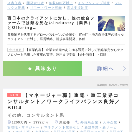
ス責任者
開発責任者
年収600万以上
インセンティブ制度
フレ
ックス勤務
リモートワーク可能
育児支援制度
西日本のクライアントに対し、他の総合フ
ァームでは類を見ないIndustry（業界）
とOffering…
各種業界を代表するグローバルレベルの企業や、官公庁・地方自治体等の様々な
クライアントに対し、経営戦略、新規事業開発、各種…
【事業内容】 企業や組織のあらゆる課題に対して戦略策定からテク
会社概要
ノロジーを活用した変革の実行、運用まで支援 【会社特徴】 ・戦略…
興味あり
詳細へ
掲載期間
26/08/07～26/08/23
【マネージャー職】重電・重工業界コ
NEW
ンサルタント／ワークライフバランス良好／
BIG4
その他、コンサルタント系
1200万円 ～ 1999万円
東京都
外資系企業
大手企業
管理職・マネジャー
マネジメント業務なし
新規事業・新サービ