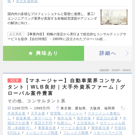
能
育児支援制度
国内外の多様なプロフェッショナルと緊密に連携し、重工/
エンジニアリング業界が直面する各種経営課題やアジェンダ
の解決に向け…
【事業内容】 戦略の策定から実行まで総合的なコンサルティングサ
会社概要
ービスを提供 【会社特徴】 ・1983年に設立されたグローバル総…
興味あり
詳細へ
掲載期間
26/08/07～26/08/22
【マネージャー】自動車業界コンサル
NEW
タント｜WLB良好｜大手外資系ファーム｜グ
ローバル案件豊富
その他、コンサルタント系
1100万円 ～ 1999万円
東京都、愛知県、大阪府、福岡県
外資系企業
大手企業
管理職・マネジャー
マネジメント業務な
し
新規事業・新サービス
海外出張
海外折衝
英語力が必要
中
国語力が必要
英語力不問
転勤なし
土日祝休み
ポテンシャル採
用（未経験可）
事業責任者
サービス責任者
開発責任者
年収60
0万以上
インセンティブ制度
フレックス勤務
リモートワーク可