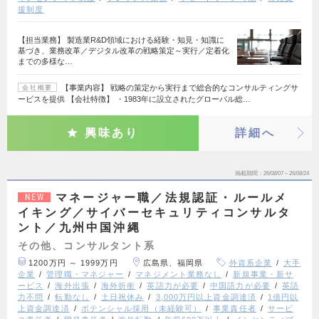
援制度
【担当業務】 製造業R&D領域における経験・知見・知識に
基づき、業務改革／デジタル改革の戦略策定～実行／定着化
までの多様な…
【事業内容】 戦略の策定から実行まで総合的なコンサルティングサ
会社概要
ービスを提供 【会社特徴】 ・1983年に設立されたグローバル総…
興味あり
詳細へ
掲載期間
26/08/07～26/08/24
マネージャー職／法規認証・ルールメ
NEW
イキング／サイバーセキュリティコンサルタ
ント／九州中国沖縄
その他、コンサルタント系
1200万円 ～ 1999万円
広島県、福岡県
外資系企業
大手
企業
管理職・マネジャー
マネジメント業務なし
新規事業・新サ
ービス
海外出張
海外折衝
英語力が必要
中国語力が必要
英語
力不問
転勤なし
土日祝休み
3,000万円以上資金調達済
1億円以
上資金調達済
ポテンシャル採用（未経験可）
事業責任者
サービ