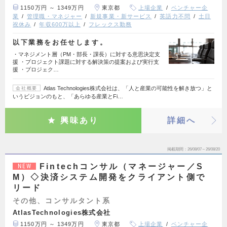
1150万円 ～ 1349万円
東京都
上場企業
ベンチャー企
業
管理職・マネジャー
新規事業・新サービス
英語力不問
土日
祝休み
年収600万以上
フレックス勤務
以下業務をお任せします。
・マネジメント層（PM・部長・課長）に対する意思決定支
援 ・プロジェクト課題に対する解決策の提案および実行支
援 ・プロジェク…
Atlas Technologies株式会社は、「人と産業の可能性を解き放つ」と
会社概要
いうビジョンのもと、「あらゆる産業とFi…
興味あり
詳細へ
掲載期間
26/08/07～26/08/20
Fintechコンサル（マネージャー／S
NEW
M）◇決済システム開発をクライアント側で
リード
その他、コンサルタント系
AtlasTechnologies株式会社
1150万円 ～ 1349万円
東京都
上場企業
ベンチャー企