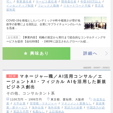
可）
事業責任者
サービス責任者
開発責任者
年収600万以上
インセンティブ制度
フレックス勤務
リモートワーク可能
育児支
援制度
COVID-19を発端としたパンデミックや昨今複雑さが増す地
政学の影響による混乱は、企業にサプライチェーンのレベル
を迅速…
【事業内容】 戦略の策定から実行まで総合的なコンサルティングサ
会社概要
ービスを提供 【会社特徴】 ・1983年に設立されたグローバル総…
興味あり
詳細へ
掲載期間
26/08/07～26/08/23
マネージャ―職／AI活用コンサル／エ
NEW
ージェントAI・フィジカル AIを活用した新規
ビジネス創出
その他、コンサルタント系
1100万円 ～ 1999万円
東京都、愛知県、大阪府
外資系企
業
大手企業
管理職・マネジャー
マネジメント業務なし
新規事
業・新サービス
海外出張
海外折衝
英語力が必要
中国語力が必
要
英語力不問
転勤なし
土日祝休み