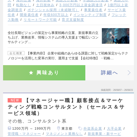
ス
海外出張
海外折衝
英語力が必要
中国語力が必要
英語力不
問
転勤なし
土日祝休み
3,000万円以上資金調達済
1億円以上資
金調達済
ポテンシャル採用（未経験可）
事業責任者
サービス責
任者
開発責任者
年収600万以上
インセンティブ制度
フレック
ス勤務
リモートワーク可能
育児支援制度
全社長期ビジョンの策定から事業戦略の立案、新規事業の立
ち上げ、業務改革、情報システムの導入支援まで幅広いコン
サルティング…
【事業内容】 企業や組織のあらゆる課題に対して戦略策定からテク
会社概要
ノロジーを活用した変革の実行、運用まで支援 【会社特徴】 ・戦略…
興味あり
詳細へ
掲載期間
26/08/07～26/08/23
【マネージャー職】顧客接点＆マーケ
NEW
ティング戦略コンサルタント（セールス＆サ
ービス領域）
その他、コンサルタント系
1200万円 ～ 1999万円
東京都
外資系企業
大手企業
管理職・マネジャー
マネジメント業務なし
新規事業・新サービ