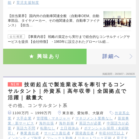
能
育児支援制度
【担当業界】 国内外の自動車関連全般 （自動車OEM、自動
車部品、タイヤメーカー、その他関連企業、自動車ファイナ
ンス） 【担当…
【事業内容】 戦略の策定から実行まで総合的なコンサルティングサ
会社概要
ービスを提供 【会社特徴】 ・1983年に設立されたグローバル総…
興味あり
詳細へ
掲載期間
26/08/07～26/08/20
技術起点で製造業改革を牽引するコン
NEW
サルタント｜外資系｜高年収帯｜全国拠点で
活躍｜裁量大
その他、コンサルタント系
1100万円 ～ 1999万円
東京都、愛知県、大阪府
外資系企
業
大手企業
管理職・マネジャー
マネジメント業務なし
新規事
業・新サービス
海外出張
海外折衝
英語力が必要
中国語力が必
要
英語力不問
転勤なし
土日祝休み
ポテンシャル採用（未経験
可）
事業責任者
サービス責任者
開発責任者
年収600万以上
インセンティブ制度
フレックス勤務
リモートワーク可能
育児支