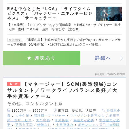
EVを中心とした「LCA」「ライフタイム
ビジネス」「バッテリー・エネルギービジ
ネス」「サーキュラーエ…
【担当業界】 主にモビリティおよび関連産業 ‐自動車OEM・サプライヤー ‐商社
‐化学・素材 ‐エネルギー企業 等 官公庁 【主なサ…
【事業内容】 戦略の策定から実行まで総合的なコンサルティングサ
会社概要
ービスを提供 【会社特徴】 ・1983年に設立されたグローバル総…
興味あり
詳細へ
掲載期間
26/08/07～26/08/24
【マネージャー】SCM(製造領域)コン
NEW
サルタント／ワークライフバランス良好／大
手外資系ファーム
その他、コンサルタント系
1100万円 ～ 1999万円
東京都、愛知県、大阪府
外資系企
業
大手企業
管理職・マネジャー
マネジメント業務なし
新規事
業・新サービス
海外出張
海外折衝
英語力が必要
中国語力が必
要
英語力不問
転勤なし
土日祝休み
ポテンシャル採用（未経験