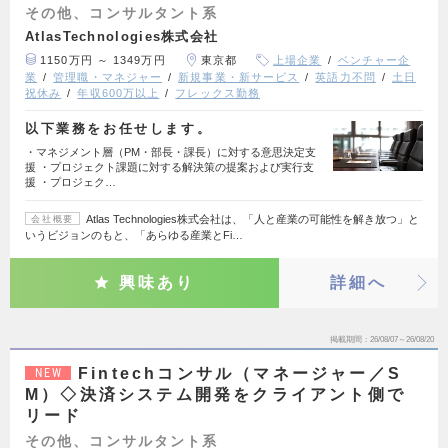
その他、コンサルタント系
AtlasTechnologies株式会社
1150万円 ～ 1349万円
東京都
上場企業
ベンチャー企
業
管理職・マネジャー
新規事業・新サービス
英語力不問
土日
祝休み
年収600万以上
フレックス勤務
以下業務をお任せします。
・マネジメント層（PM・部長・課長）に対する意思決定支
援 ・プロジェクト課題に対する解決策の提案および実行支
援 ・プロジェク…
Atlas Technologies株式会社は、「人と産業の可能性を解き放つ」と
会社概要
いうビジョンのもと、「あらゆる産業とFi…
興味あり
詳細へ
掲載期間
26/08/07～26/08/20
Fintechコンサル（マネージャー／S
NEW
M）◇決済システム開発をクライアント側で
リード
その他、コンサルタント系