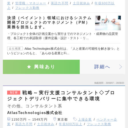
業
管理職・マネジャー
英語力不問
土日祝休み
年収600万以
上
フレックス勤務
決済（ペイメント）領域におけるシステム
開発プロジェクトのマネジメント（PM）
業務を担当します。
・プロジェクト全体の計画立案から実行までのマネジメント ・成果物の品質管
理、各工程での承認取得（要件定義・設計・テスト・リ…
Atlas Technologies株式会社は、「人と産業の可能性を解き放つ」と
会社概要
いうビジョンのもと、「あらゆる産業とFi…
興味あり
詳細へ
掲載期間
26/08/07～26/08/20
戦略～実行支援コンサルタント◇プロ
NEW
ジェクトデリバリーに集中できる環境
その他、コンサルタント系
AtlasTechnologies株式会社
1150万円 ～ 1549万円
東京都
上場企業
ベンチャー企
業
英語力不問
土日祝休み
年収600万以上
フレックス勤務