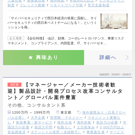
ス責任者
開発責任者
海外転勤
年収600万以上
インセンティブ
制度
フレックス勤務
リモートワーク可能
育児支援制度
「サイバーセキュリティで西日本経済の発展に貢献し、サイ
バーセキュリティの西日本ベストチームになる！」というミ
ッションを掲…
【会社特徴】 ‐会計、財務、コーポレートガバナンス、事業リスク
会社概要
マネジメント、コンプライアンス、内部監査、IT、サイバーセキ…
興味あり
詳細へ
掲載期間
26/08/07～26/08/23
【マネージャー／メーカー技術者歓
NEW
迎】製品設計・開発プロセス改革コンサルタ
ント／グローバル案件豊富
その他、コンサルタント系
1200万円 ～ 1999万円
東京都
海外展開あり（日系グロー
バル企業）
大手企業
管理職・マネジャー
マネジメント業務な
し
新規事業・新サービス
海外出張
海外折衝
英語力が必要
中
国語力が必要
英語力不問
転勤なし
土日祝休み
3,000万円以上
資金調達済
ポテンシャル採用（未経験可）
事業責任者
サービス