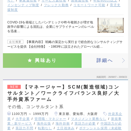
可）
事業責任者
サービス責任者
開発責任者
年収600万以上
インセンティブ制度
フレックス勤務
リモートワーク可能
育児支
援制度
COVID-19を発端としたパンデミックや昨今複雑さが増す地
政学の影響による混乱は、企業にサプライチェーンのレベル
を迅速…
【事業内容】 戦略の策定から実行まで総合的なコンサルティングサ
会社概要
ービスを提供 【会社特徴】 ・1983年に設立されたグローバル総…
興味あり
詳細へ
掲載期間
26/08/07～26/08/23
【マネージャー】SCM(製造領域)コン
NEW
サルタント／ワークライフバランス良好／大
手外資系ファーム
その他、コンサルタント系
1100万円 ～ 1999万円
東京都、愛知県、大阪府
外資系企
業
大手企業
管理職・マネジャー
マネジメント業務なし
新規事
業・新サービス
海外出張
海外折衝
英語力が必要
中国語力が必
要
英語力不問
転勤なし
土日祝休み
ポテンシャル採用（未経験