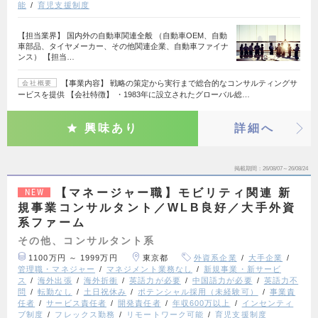
能
育児支援制度
【担当業界】 国内外の自動車関連全般 （自動車OEM、自動
車部品、タイヤメーカー、その他関連企業、自動車ファイナ
ンス） 【担当…
【事業内容】 戦略の策定から実行まで総合的なコンサルティングサ
会社概要
ービスを提供 【会社特徴】 ・1983年に設立されたグローバル総…
興味あり
詳細へ
掲載期間
26/08/07～26/08/24
【マネージャー職】モビリティ関連 新
NEW
規事業コンサルタント／WLB良好／大手外資
系ファーム
その他、コンサルタント系
1100万円 ～ 1999万円
東京都
外資系企業
大手企業
管理職・マネジャー
マネジメント業務なし
新規事業・新サービ
ス
海外出張
海外折衝
英語力が必要
中国語力が必要
英語力不
問
転勤なし
土日祝休み
ポテンシャル採用（未経験可）
事業責
任者
サービス責任者
開発責任者
年収600万以上
インセンティ
ブ制度
フレックス勤務
リモートワーク可能
育児支援制度