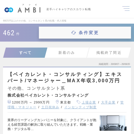
若手ハイキャリアのスカウト転職
900万円以上のその他、コンサルタント系の転職・求人情報
462
条件変更
件
すべて
新着のみ
掲載終了間近
掲載期間
26/08/07～26/08/20
【ベイカレント・コンサルティング】エキス
パート/マネージャー＿MAX年収3,000万円
その他、コンサルタント系
株式会社ベイカレント・コンサルティング
1200万円 ～ 2999万円
東京都
上場企業
大手企業
管
理職・マネジャー
土日祝休み
インセンティブ制度
業界のリーディングカンパニーを対象に、クライアントが抱
える経営課題の解決に取り組んでいただきます。戦略・業
務・デジタル等…