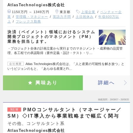
AtlasTechnologies株式会社
1150万円 ～ 1349万円
東京都
上場企業
ベンチャー企
業
管理職・マネジャー
英語力不問
土日祝休み
年収600万以
上
フレックス勤務
決済（ペイメント）領域におけるシステム
開発プロジェクトのマネジメント（PM）
業務を担当します。
・プロジェクト全体の計画立案から実行までのマネジメント ・成果物の品質管
理、各工程での承認取得（要件定義・設計・テスト・リ…
Atlas Technologies株式会社は、「人と産業の可能性を解き放つ」と
会社概要
いうビジョンのもと、「あらゆる産業とFi…
興味あり
詳細へ
掲載期間
26/08/07～26/08/20
PMOコンサルタント（マネージャー／
NEW
SM）◇IT導入から事業戦略まで幅広く関与
その他、コンサルタント系
AtlasTechnologies株式会社