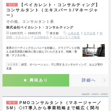
【ベイカレント・コンサルティング】
NEW
コンサルタント（エキスパート/マネージャ
ー）
その他、コンサルタント系
株式会社ベイカレント・コンサルティング
1200万円 ～ 2999万円
東京都
上場企業
大手企業
管
理職・マネジャー
土日祝休み
インセンティブ制度
業界のリーディングカンパニーを対象に、クライアントが抱
える経営課題の解決に取り組んでいただきます。戦略・業
務・デジタル等…
経営、オペレーション、ITに関するコンサルティング、および実行
会社概要
支援
興味あり
詳細へ
掲載期間
26/08/07～26/08/20
PMOコンサルタント（マネージャー／
NEW
SM）◇IT導入から事業戦略まで幅広く関与