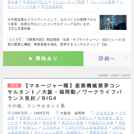
責任者
年収600万以上
インセンティブ制度
フレックス勤務
リ
モートワーク可能
育児支援制度
大手製造業をクライアントとして、ものづくりの業務プロセ
ス改革・改善を中心としたコンサルティングを行います。
【主な支援対象…
【事業内容】 商品開発・生産・サプライチェーン・会計といった企
会社概要
業の重要な機能、事業基盤を強化、変革するコンサルティング 【会…
興味あり
詳細へ
掲載期間
26/08/07～26/08/23
【マネージャー職】産業機械業界コン
NEW
サルタント／大阪・福岡勤／ワークライフバ
ランス良好／BIG4
その他、コンサルタント系
1200万円 ～ 1999万円
大阪府、福岡県
外資系企業
大手
企業
管理職・マネジャー
マネジメント業務なし
新規事業・新サ
ービス
海外出張
海外折衝
英語力が必要
中国語力が必要
英語
力不問
転勤なし
土日祝休み
3,000万円以上資金調達済
1億円以
上資金調達済
ポテンシャル採用（未経験可）
事業責任者
サービ