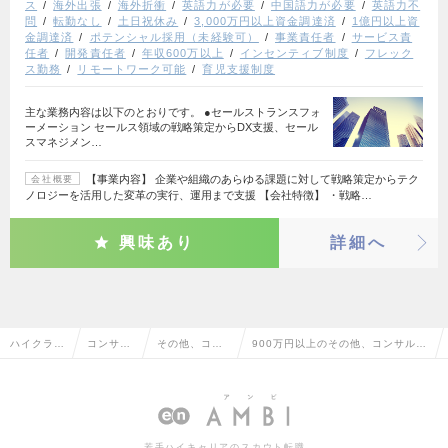
ス
海外出張
海外折衝
英語力が必要
中国語力が必要
英語力不
問
転勤なし
土日祝休み
3,000万円以上資金調達済
1億円以上資
金調達済
ポテンシャル採用（未経験可）
事業責任者
サービス責
任者
開発責任者
年収600万以上
インセンティブ制度
フレック
ス勤務
リモートワーク可能
育児支援制度
主な業務内容は以下のとおりです。 ●セールストランスフォ
ーメーション セールス領域の戦略策定からDX支援、セール
スマネジメン…
【事業内容】 企業や組織のあらゆる課題に対して戦略策定からテク
会社概要
ノロジーを活用した変革の実行、運用まで支援 【会社特徴】 ・戦略…
興味あり
詳細へ
ハイクラス
コンサル
その他、コン
900万円以上のその他、コンサルタ
求人TOP
タント系
サルタント系
ント系の転職・求人情報一覧
若手ハイキャリアのスカウト転職