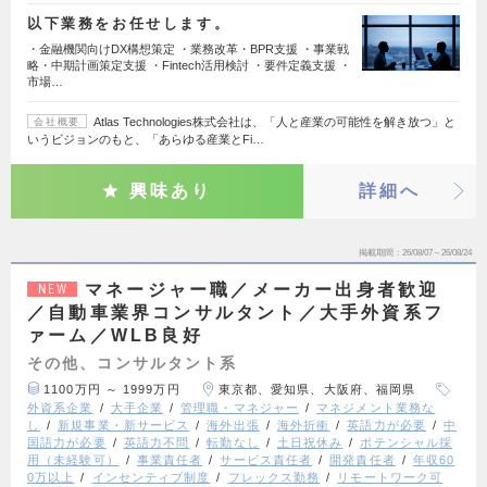
以下業務をお任せします。
・金融機関向けDX構想策定 ・業務改革・BPR支援 ・事業戦
略・中期計画策定支援 ・Fintech活用検討 ・要件定義支援 ・
市場…
Atlas Technologies株式会社は、「人と産業の可能性を解き放つ」と
会社概要
いうビジョンのもと、「あらゆる産業とFi…
興味あり
詳細へ
掲載期間
26/08/07～26/08/24
マネージャー職／メーカー出身者歓迎
NEW
／自動車業界コンサルタント／大手外資系フ
ァーム／WLB良好
その他、コンサルタント系
1100万円 ～ 1999万円
東京都、愛知県、大阪府、福岡県
外資系企業
大手企業
管理職・マネジャー
マネジメント業務な
し
新規事業・新サービス
海外出張
海外折衝
英語力が必要
中
国語力が必要
英語力不問
転勤なし
土日祝休み
ポテンシャル採
用（未経験可）
事業責任者
サービス責任者
開発責任者
年収60
0万以上
インセンティブ制度
フレックス勤務
リモートワーク可