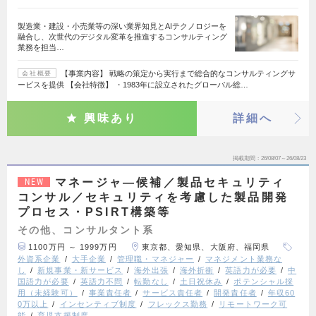
製造業・建設・小売業等の深い業界知見とAIテクノロジーを
融合し、次世代のデジタル変革を推進するコンサルティング
業務を担当…
【事業内容】 戦略の策定から実行まで総合的なコンサルティングサ
会社概要
ービスを提供 【会社特徴】 ・1983年に設立されたグローバル総…
興味あり
詳細へ
掲載期間
26/08/07～26/08/23
マネージャ―候補／製品セキュリティ
NEW
コンサル／セキュリティを考慮した製品開発
プロセス・PSIRT構築等
その他、コンサルタント系
1100万円 ～ 1999万円
東京都、愛知県、大阪府、福岡県
外資系企業
大手企業
管理職・マネジャー
マネジメント業務な
し
新規事業・新サービス
海外出張
海外折衝
英語力が必要
中
国語力が必要
英語力不問
転勤なし
土日祝休み
ポテンシャル採
用（未経験可）
事業責任者
サービス責任者
開発責任者
年収60
0万以上
インセンティブ制度
フレックス勤務
リモートワーク可
能
育児支援制度