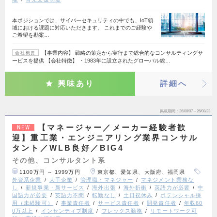
本ポジションでは、サイバーセキュリティの中でも、IoT領
域における課題に対応いただきます。 これまでのご経験や
ご希望を勘案…
【事業内容】 戦略の策定から実行まで総合的なコンサルティングサ
会社概要
ービスを提供 【会社特徴】 ・1983年に設立されたグローバル総…
興味あり
詳細へ
掲載期間
26/08/07～26/08/23
【マネージャー／メーカー経験者歓
NEW
迎】重工業・エンジニアリング業界コンサル
タント／WLB良好／BIG4
その他、コンサルタント系
1100万円 ～ 1999万円
東京都、愛知県、大阪府、福岡県
外資系企業
大手企業
管理職・マネジャー
マネジメント業務な
し
新規事業・新サービス
海外出張
海外折衝
英語力が必要
中
国語力が必要
英語力不問
転勤なし
土日祝休み
ポテンシャル採
用（未経験可）
事業責任者
サービス責任者
開発責任者
年収60
0万以上
インセンティブ制度
フレックス勤務
リモートワーク可