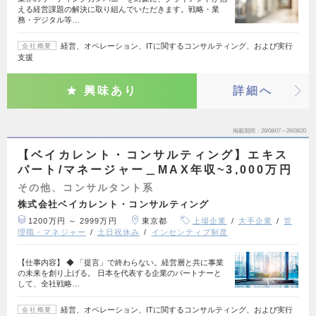
える経営課題の解決に取り組んでいただきます。戦略・業
務・デジタル等…
経営、オペレーション、ITに関するコンサルティング、および実行
会社概要
支援
興味あり
詳細へ
掲載期間
26/08/07～26/08/20
【ベイカレント・コンサルティング】エキス
パート/マネージャー＿MAX年収~3,000万円
その他、コンサルタント系
株式会社ベイカレント・コンサルティング
1200万円 ～ 2999万円
東京都
上場企業
大手企業
管
理職・マネジャー
土日祝休み
インセンティブ制度
【仕事内容】 ◆ 「提言」で終わらない。経営層と共に事業
の未来を創り上げる。 日本を代表する企業のパートナーと
して、全社戦略…
経営、オペレーション、ITに関するコンサルティング、および実行
会社概要