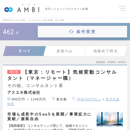
若手ハイキャリアのスカウト転職
900万円以上のその他、コンサルタント系の転職・求人情報
462
条件変更
件
すべて
新着のみ
掲載終了間近
掲載期間
26/08/06～26/08/19
【東京：リモート】気候変動コンサル
NEW
タント（マネージャー職）
その他、コンサルタント系
アスエネ株式会社
900万円 ～ 1149万円
東京都
年収600万以上
育児支援
制度
市場も成長中のSaaSを展開／事業拡大に
貢献／服装自由
【職務概要】 コンサルティング部にて、組織マネジメン