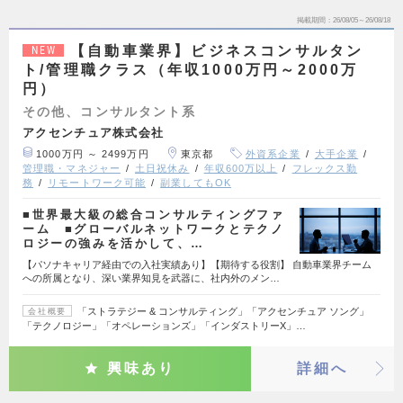
掲載期間
26/08/05～26/08/18
【自動車業界】ビジネスコンサルタン
NEW
ト/管理職クラス（年収1000万円～2000万
円）
その他、コンサルタント系
アクセンチュア株式会社
1000万円 ～ 2499万円
東京都
外資系企業
大手企業
管理職・マネジャー
土日祝休み
年収600万以上
フレックス勤
務
リモートワーク可能
副業してもOK
■世界最大級の総合コンサルティングファ
ーム ■グローバルネットワークとテクノ
ロジーの強みを活かして、…
【パソナキャリア経由での入社実績あり】【期待する役割】 自動車業界チーム
への所属となり、深い業界知見を武器に、社内外のメン…
「ストラテジー & コンサルティング」「アクセンチュア ソング」
会社概要
「テクノロジー」「オペレーションズ」「インダストリーX」…
興味あり
詳細へ