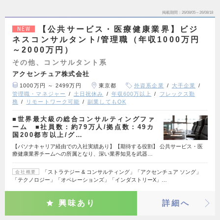
掲載期間
26/08/05～26/08/18
【公共サービス・医療健康業界】ビジ
NEW
ネスコンサルタント/管理職（年収1000万円
～2000万円）
その他、コンサルタント系
アクセンチュア株式会社
1000万円 ～ 2499万円
東京都
外資系企業
大手企業
管理職・マネジャー
土日祝休み
年収600万以上
フレックス勤
務
リモートワーク可能
副業してもOK
■世界最大級の総合コンサルティングファ
ーム ■社員数：約79万人/拠点数：49カ
国200都市以上/グ…
【パソナキャリア経由での入社実績あり】【期待する役割】 公共サービス・医
療健康業界チームへの所属となり、深い業界知見を武器…
「ストラテジー & コンサルティング」「アクセンチュア ソング」
会社概要
「テクノロジー」「オペレーションズ」「インダストリーX」…
興味あり
詳細へ