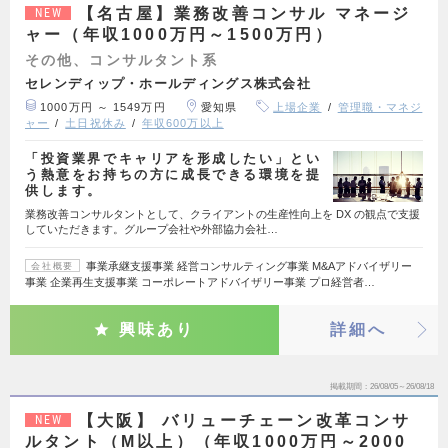
【名古屋】業務改善コンサル マネージ
NEW
ャー（年収1000万円～1500万円）
その他、コンサルタント系
セレンディップ・ホールディングス株式会社
1000万円 ～ 1549万円
愛知県
上場企業
管理職・マネジ
ャー
土日祝休み
年収600万以上
「投資業界でキャリアを形成したい」とい
う熱意をお持ちの方に成長できる環境を提
供します。
業務改善コンサルタントとして、クライアントの生産性向上を DX の観点で支援
していただきます。グループ会社や外部協力会社…
事業承継支援事業 経営コンサルティング事業 M&Aアドバイザリー
会社概要
事業 企業再生支援事業 コーポレートアドバイザリー事業 プロ経営者…
興味あり
詳細へ
掲載期間
26/08/05～26/08/18
【大阪】 バリューチェーン改革コンサ
NEW
ルタント（M以上）（年収1000万円～2000