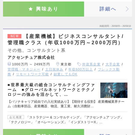
興味あり
詳細へ
掲載期間
26/08/05～26/08/18
【産業機械】ビジネスコンサルタント/
NEW
管理職クラス（年収1000万円～2000万円）
その他、コンサルタント系
アクセンチュア株式会社
1000万円 ～ 2499万円
東京都
外資系企業
大手企業
管理職・マネジャー
土日祝休み
年収600万以上
フレックス勤
務
リモートワーク可能
副業してもOK
■世界最大級の総合コンサルティングファ
ーム ■グローバルネットワークとテクノ
ロジーの強みを活かして、…
【パソナキャリア経由での入社実績あり】【期待する役割】 産業機械業界チー
ム（自動車部品、産業機器、物流、重工業、耐久消費財…
「ストラテジー & コンサルティング」「アクセンチュア ソング」
会社概要
「テクノロジー」「オペレーションズ」「インダストリーX」…