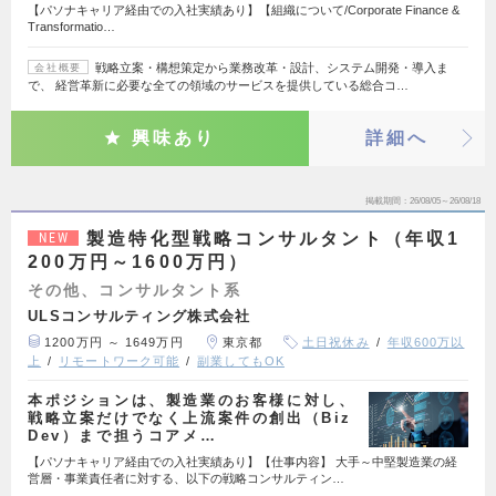
【パソナキャリア経由での入社実績あり】【組織について/Corporate Finance &
Transformatio…
戦略立案・構想策定から業務改革・設計、システム開発・導入ま
会社概要
で、 経営革新に必要な全ての領域のサービスを提供している総合コ…
興味あり
詳細へ
掲載期間
26/08/05～26/08/18
製造特化型戦略コンサルタント（年収1
NEW
200万円～1600万円）
その他、コンサルタント系
ULSコンサルティング株式会社
1200万円 ～ 1649万円
東京都
土日祝休み
年収600万以
上
リモートワーク可能
副業してもOK
本ポジションは、製造業のお客様に対し、
戦略立案だけでなく上流案件の創出（Biz
Dev）まで担うコアメ…
【パソナキャリア経由での入社実績あり】【仕事内容】 大手～中堅製造業の経
営層・事業責任者に対する、以下の戦略コンサルティン…