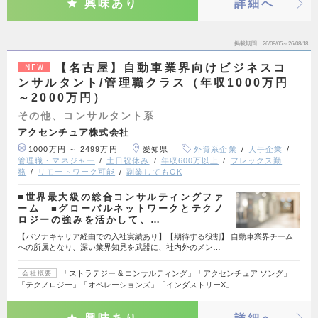
興味あり
詳細へ
掲載期間
26/08/05～26/08/18
【名古屋】自動車業界向けビジネスコ
NEW
ンサルタント/管理職クラス（年収1000万円
～2000万円）
その他、コンサルタント系
アクセンチュア株式会社
1000万円 ～ 2499万円
愛知県
外資系企業
大手企業
管理職・マネジャー
土日祝休み
年収600万以上
フレックス勤
務
リモートワーク可能
副業してもOK
■世界最大級の総合コンサルティングファ
ーム ■グローバルネットワークとテクノ
ロジーの強みを活かして、…
【パソナキャリア経由での入社実績あり】【期待する役割】 自動車業界チーム
への所属となり、深い業界知見を武器に、社内外のメン…
「ストラテジー & コンサルティング」「アクセンチュア ソング」
会社概要
「テクノロジー」「オペレーションズ」「インダストリーX」…