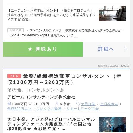
【エージェントおすすめポイント】 ・単なるプロジェクト
推進ではなく、組織の予算責任を担いながら事業成長をドラ
イブする“経営…
・DCXコンサルティング（事業変革まで踏み込んだCXの全体設計
会社概要
・SNS/CRM/MA/Web/App/EC領域でのデジタ…
興味あり
詳細へ
掲載期間
26/08/05～26/08/18
業務/組織構造変革コンサルタント（年
NEW
収1300万円～2300万円）
その他、コンサルタント系
アビームコンサルティング株式会社
1300万円 ～ 2499万円
東京都
大手企業
土日祝休み
年収600万以上
フレックス勤務
リモートワーク可能
★日本発、アジア発のグローバルコンサル
ティングファーム★拠点数：13の国と地
域29拠点★ ★戦略立案・…