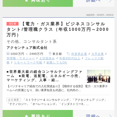
興味あり
詳細へ
掲載期間
26/08/05～26/08/18
【電力・ガス業界】ビジネスコンサル
NEW
タント/管理職クラス（年収1000万円～2000
万円）
その他、コンサルタント系
アクセンチュア株式会社
1000万円 ～ 2499万円
東京都
外資系企業
大手企業
管理職・マネジャー
土日祝休み
年収600万以上
フレックス勤
務
リモートワーク可能
副業してもOK
■世界最大級の総合コンサルティングファ
ーム ■発電、送配電、エネルギー小売、
マーケティング、人事・経…
【パソナキャリア経由での入社実績あり】【期待する役割】 電力・ガス業界チ
ームへの所属となり、深い業界知見を武器に、社内外の…
「ストラテジー & コンサルティング」「アクセンチュア ソング」
会社概要
「テクノロジー」「オペレーションズ」「インダストリーX」…
興味あり
詳細へ