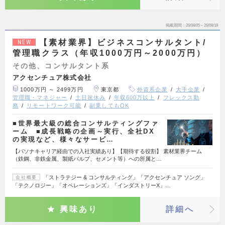
掲載期間
26/08/05～26/08/18
【素材業界】ビジネスコンサルタント/
NEW
管理職クラス（年収1000万円～2000万円）
その他、コンサルタント系
アクセンチュア株式会社
1000万円 ～ 2499万円
東京都
外資系企業
大手企業
管理職・マネジャー
土日祝休み
年収600万以上
フレックス勤
務
リモートワーク可能
副業してもOK
■世界最大級の総合コンサルティングファ
ーム ■成長戦略の企画～実行、全社DX
の実現など、様々なサービ…
【パソナキャリア経由での入社実績あり】【期待する役割】 素材業界チーム
（鉄鋼、非鉄金属、製紙パルプ、セメント等）への所属と…
「ストラテジー & コンサルティング」「アクセンチュア ソング」
会社概要
「テクノロジー」「オペレーションズ」「インダストリーX」…
興味あり
詳細へ