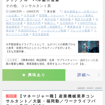
その他、コンサルタント系
1200万円 ～ 1999万円
東京都
海外展開あり（日系グロー
バル企業）
大手企業
管理職・マネジャー
マネジメント業務な
し
新規事業・新サービス
海外出張
海外折衝
英語力が必要
中
国語力が必要
英語力不問
転勤なし
土日祝休み
3,000万円以上
資金調達済
ポテンシャル採用（未経験可）
事業責任者
サービス
責任者
年収600万以上
インセンティブ制度
フレックス勤務
リ
モートワーク可能
育児支援制度
大手製造業をクライアントとして、ものづくりの業務プロセ
ス改革・改善を中心としたコンサルティングを行います。
【主な支援対象…
【事業内容】 商品開発・生産・サプライチェーン・会計といった企
会社概要
業の重要な機能、事業基盤を強化、変革するコンサルティング 【会…
興味あり
詳細へ
掲載期間
26/08/07～26/08/23
【マネージャー職】産業機械業界コン
NEW
サルタント／大阪・福岡勤／ワークライフバ