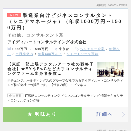
掲載期間
26/08/05～26/08/18
製造業向けビジネスコンサルタント
NEW
（シニアマネージャ）（年収1000万円～150
0万円）
その他、コンサルタント系
アイディルートコンサルテイング株式会社
1000万円 ～ 1549万円
東京都
ベンチャー企業
転勤な
し
土日祝休み
年収600万以上
リモートワーク可能
【東証一部上場デジタルアーツ社の戦略子
会社】★EYやPwCなど大手コンサルティ
ングファーム出身者多数…
※チェンジホールディングスのグループ会社であるアイディルートコンサルティ
ング株式会社での採用です。 【仕事内容】 ・ビジネス…
IT戦略コンサルティング ビジネスコンサルティング 情報セキュリテ
会社概要
ィコンサルティング等
興味あり
詳細へ
掲載期間
26/08/05～26/08/18