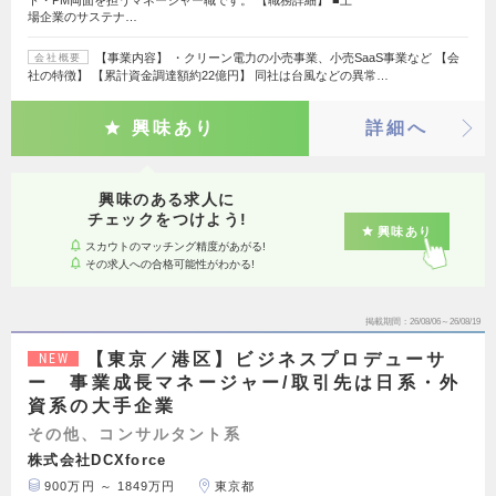
ト・PM両面を担うマネージャー職です。 【職務詳細】 ■上
場企業のサステナ…
【事業内容】 ・クリーン電力の小売事業、小売SaaS事業など 【会
会社概要
社の特徴】 【累計資金調達額約22億円】 同社は台風などの異常…
興味あり
詳細へ
興味のある求人に
チェックをつけよう!
興味あり
スカウトのマッチング精度があがる!
その求人への合格可能性がわかる!
掲載期間
26/08/06～26/08/19
【東京／港区】ビジネスプロデューサ
NEW
ー 事業成長マネージャー/取引先は日系・外
資系の大手企業
その他、コンサルタント系
株式会社DCXforce
900万円 ～ 1849万円
東京都