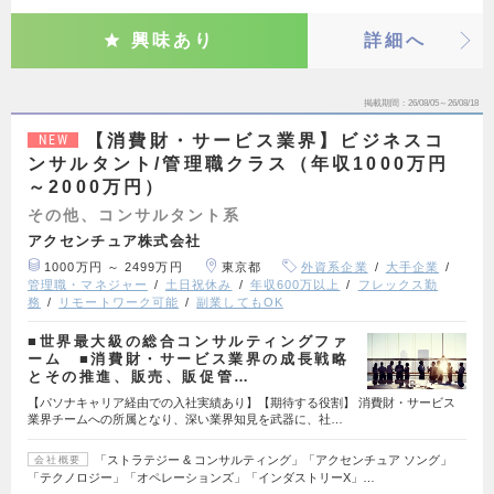
興味あり
詳細へ
掲載期間
26/08/05～26/08/18
【消費財・サービス業界】ビジネスコ
NEW
ンサルタント/管理職クラス（年収1000万円
～2000万円）
その他、コンサルタント系
アクセンチュア株式会社
1000万円 ～ 2499万円
東京都
外資系企業
大手企業
管理職・マネジャー
土日祝休み
年収600万以上
フレックス勤
務
リモートワーク可能
副業してもOK
■世界最大級の総合コンサルティングファ
ーム ■消費財・サービス業界の成長戦略
とその推進、販売、販促管…
【パソナキャリア経由での入社実績あり】【期待する役割】 消費財・サービス
業界チームへの所属となり、深い業界知見を武器に、社…
「ストラテジー & コンサルティング」「アクセンチュア ソング」
会社概要
「テクノロジー」「オペレーションズ」「インダストリーX」…