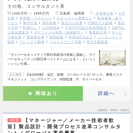
その他、コンサルタント系
1200万円 ～ 1999万円
広島県、福岡県
外資系企業
大手
企業
管理職・マネジャー
マネジメント業務なし
新規事業・新サ
ービス
海外出張
海外折衝
英語力が必要
中国語力が必要
英語
力不問
転勤なし
土日祝休み
3,000万円以上資金調達済
1億円以
上資金調達済
ポテンシャル採用（未経験可）
事業責任者
サービ
ス責任者
開発責任者
海外転勤
年収600万以上
インセンティブ
制度
フレックス勤務
リモートワーク可能
育児支援制度
「サイバーセキュリティで西日本経済の発展に貢献し、サイ
バーセキュリティの西日本ベストチームになる！」というミ
ッションを掲…
【会社特徴】 ‐会計、財務、コーポレートガバナンス、事業リスク
会社概要
マネジメント、コンプライアンス、内部監査、IT、サイバーセキ…
興味あり
詳細へ
掲載期間
26/08/07～26/08/23
【マネージャー／メーカー技術者歓
NEW
迎】製品設計・開発プロセス改革コンサルタ
ント／グローバル案件豊富