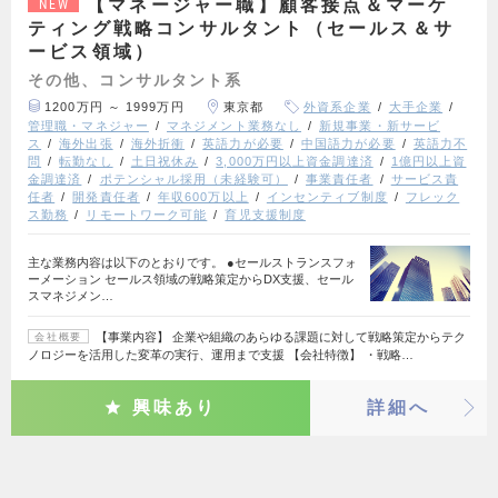
【マネージャー職】顧客接点＆マーケ
NEW
ティング戦略コンサルタント（セールス＆サ
ービス領域）
その他、コンサルタント系
1200万円 ～ 1999万円
東京都
外資系企業
大手企業
管理職・マネジャー
マネジメント業務なし
新規事業・新サービ
ス
海外出張
海外折衝
英語力が必要
中国語力が必要
英語力不
問
転勤なし
土日祝休み
3,000万円以上資金調達済
1億円以上資
金調達済
ポテンシャル採用（未経験可）
事業責任者
サービス責
任者
開発責任者
年収600万以上
インセンティブ制度
フレック
ス勤務
リモートワーク可能
育児支援制度
主な業務内容は以下のとおりです。 ●セールストランスフォ
ーメーション セールス領域の戦略策定からDX支援、セール
スマネジメン…
【事業内容】 企業や組織のあらゆる課題に対して戦略策定からテク
会社概要
ノロジーを活用した変革の実行、運用まで支援 【会社特徴】 ・戦略…
興味あり
詳細へ