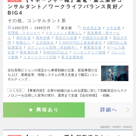
【マネージャー職】重電・重工業界コ
ンサルタント／ワークライフバランス良好／
BIG4
その他、コンサルタント系
1200万円 ～ 1999万円
東京都
外資系企業
大手企業
管理職・マネジャー
マネジメント業務なし
新規事業・新サービ
ス
海外出張
海外折衝
英語力が必要
中国語力が必要
英語力不
問
転勤なし
土日祝休み
3,000万円以上資金調達済
1億円以上資
金調達済
ポテンシャル採用（未経験可）
事業責任者
サービス責
任者
開発責任者
年収600万以上
インセンティブ制度
フレック
ス勤務
リモートワーク可能
育児支援制度
全社長期ビジョンの策定から事業戦略の立案、新規事業の立
ち上げ、業務改革、情報システムの導入支援まで幅広いコン
サルティング…
【事業内容】 企業や組織のあらゆる課題に対して戦略策定からテク
会社概要
ノロジーを活用した変革の実行、運用まで支援 【会社特徴】 ・戦略…
興味あり
詳細へ
掲載期間
26/08/07～26/08/23