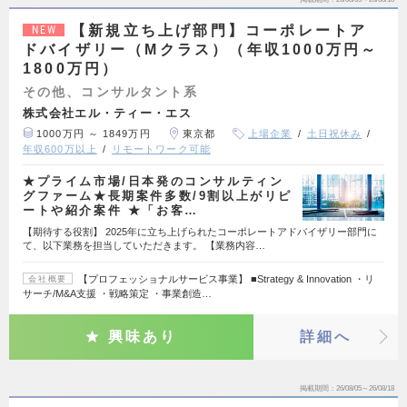
【新規立ち上げ部門】コーポレートア
NEW
ドバイザリー（Mクラス）（年収1000万円～
1800万円）
その他、コンサルタント系
株式会社エル・ティー・エス
1000万円 ～ 1849万円
東京都
上場企業
土日祝休み
年収600万以上
リモートワーク可能
★プライム市場/日本発のコンサルティン
グファーム★長期案件多数/9割以上がリピ
ートや紹介案件 ★「お客…
【期待する役割】 2025年に立ち上げられたコーポレートアドバイザリー部門に
て、以下業務を担当していただきます。 【業務内容…
【プロフェッショナルサービス事業】 ■Strategy & Innovation ・リ
会社概要
サーチ/M&A支援 ・戦略策定 ・事業創造…
興味あり
詳細へ
掲載期間
26/08/05～26/08/18