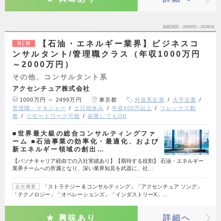
掲載期間
26/08/05～26/08/18
【石油・エネルギー業界】ビジネスコ
NEW
ンサルタント/管理職クラス（年収1000万円
～2000万円）
その他、コンサルタント系
アクセンチュア株式会社
1000万円 ～ 2499万円
東京都
外資系企業
大手企業
管理職・マネジャー
土日祝休み
年収600万以上
フレックス勤
務
リモートワーク可能
副業してもOK
■世界最大級の総合コンサルティングファ
ーム ■石油事業の効率化・最適化、および
新エネルギー領域の創出…
【パソナキャリア経由での入社実績あり】【期待する役割】 石油・エネルギー
業界チームへの所属となり、深い業界知見を武器に、社…
「ストラテジー & コンサルティング」「アクセンチュア ソング」
会社概要
「テクノロジー」「オペレーションズ」「インダストリーX」…
興味あり
詳細へ