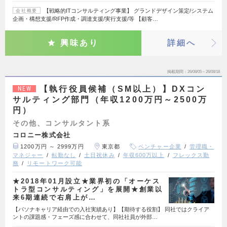
【戦略的ITコンサルティング事業】 グランドデザイン策定/システム
会社概要
企画・構想支援/RFP作成・調達支援/実行支援/等 【顧客…
興味あり
詳細へ
掲載期間
26/08/05～26/08/18
【執行役員候補（SM以上）】DXコン
NEW
サルティング部門（年収1200万円～2500万
円）
その他、コンサルタント系
コロニー株式会社
1200万円 ～ 2999万円
東京都
ベンチャー企業
管理職・
マネジャー
転勤なし
土日祝休み
年収600万以上
フレックス勤
務
リモートワーク可能
★2018年01月設立★業界初の「オーケス
トラ型コンサルティング」を展開★創業以
来6期連続で右肩上が…
【パソナキャリア経由での入社実績あり】【期待する役割】 同社ではクライア
ントの課題感・フェーズ感に合わせて、同社社員が外部…