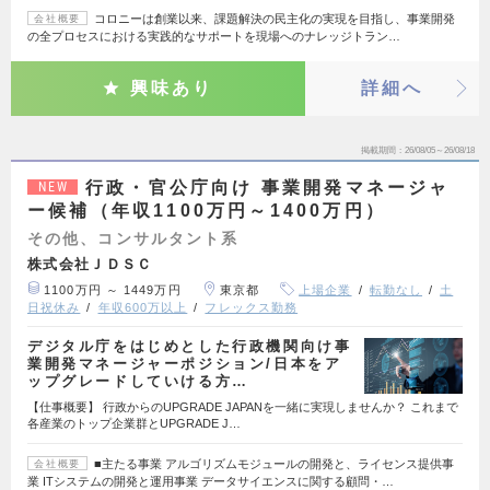
コロニーは創業以来、課題解決の民主化の実現を目指し、事業開発
会社概要
の全プロセスにおける実践的なサポートを現場へのナレッジトラン…
興味あり
詳細へ
掲載期間
26/08/05～26/08/18
行政・官公庁向け 事業開発マネージャ
NEW
ー候補（年収1100万円～1400万円）
その他、コンサルタント系
株式会社ＪＤＳＣ
1100万円 ～ 1449万円
東京都
上場企業
転勤なし
土
日祝休み
年収600万以上
フレックス勤務
デジタル庁をはじめとした行政機関向け事
業開発マネージャーポジション/日本をア
ップグレードしていける方…
【仕事概要】 行政からのUPGRADE JAPANを一緒に実現しませんか？ これまで
各産業のトップ企業群とUPGRADE J…
■主たる事業 アルゴリズムモジュールの開発と、ライセンス提供事
会社概要
業 ITシステムの開発と運用事業 データサイエンスに関する顧問・…