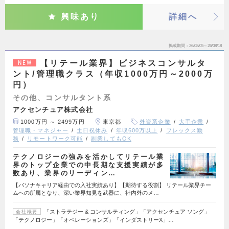
興味あり
詳細へ
掲載期間
26/08/05～26/08/18
【リテール業界】ビジネスコンサルタ
NEW
ント/管理職クラス（年収1000万円～2000万
円）
その他、コンサルタント系
アクセンチュア株式会社
1000万円 ～ 2499万円
東京都
外資系企業
大手企業
管理職・マネジャー
土日祝休み
年収600万以上
フレックス勤
務
リモートワーク可能
副業してもOK
テクノロジーの強みを活かしてリテール業
界のトップ企業での中長期な支援実績が多
数あり、業界のリーディン…
【パソナキャリア経由での入社実績あり】【期待する役割】 リテール業界チー
ムへの所属となり、深い業界知見を武器に、社内外のメ…
「ストラテジー & コンサルティング」「アクセンチュア ソング」
会社概要
「テクノロジー」「オペレーションズ」「インダストリーX」…