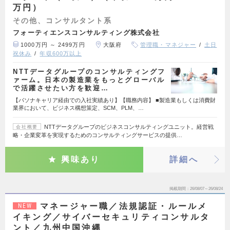
万円）
その他、コンサルタント系
フォーティエンスコンサルティング株式会社
1000万円 ～ 2499万円
大阪府
管理職・マネジャー
土日
祝休み
年収600万以上
NTTデータグループのコンサルティングフ
ァーム。日本の製造業をもっとグローバル
で活躍させたい方を歓迎…
【パソナキャリア経由での入社実績あり】【職務内容】 ■製造業もしくは消費財
業界において、ビジネス構想策定、SCM、PLM、…
NTTデータグループのビジネスコンサルティングユニット。経営戦
会社概要
略・企業変革を実現するためのコンサルティングサービスの提供…
興味あり
詳細へ
掲載期間
26/08/07～26/08/24
マネージャー職／法規認証・ルールメ
NEW
イキング／サイバーセキュリティコンサルタ
ント／九州中国沖縄