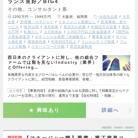
ランス良好／BIG4
その他、コンサルタント系
1200万円 ～ 1999万円
大阪府、福岡県
外資系企業
大手
企業
管理職・マネジャー
マネジメント業務なし
新規事業・新サ
ービス
海外出張
海外折衝
英語力が必要
中国語力が必要
英語
力不問
転勤なし
土日祝休み
3,000万円以上資金調達済
1億円以
上資金調達済
ポテンシャル採用（未経験可）
事業責任者
サービ
ス責任者
開発責任者
年収600万以上
インセンティブ制度
フレ
ックス勤務
リモートワーク可能
育児支援制度
西日本のクライアントに対し、他の総合フ
ァームでは類を見ないIndustry（業界）
とOffering…
各種業界を代表するグローバルレベルの企業や、官公庁・地方自治体等の様々な
クライアントに対し、経営戦略、新規事業開発、各種…
【事業内容】 企業や組織のあらゆる課題に対して戦略策定からテク
会社概要
ノロジーを活用した変革の実行、運用まで支援 【会社特徴】 ・戦略…
興味あり
詳細へ
掲載期間
26/08/07～26/08/23
NEW