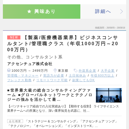
興味あり
詳細へ
掲載期間
26/08/05～26/08/18
【製薬/医療機器業界】ビジネスコンサ
NEW
ルタント/管理職クラス（年収1000万円～20
00万円）
その他、コンサルタント系
アクセンチュア株式会社
1000万円 ～ 2499万円
東京都
外資系企業
大手企業
管理職・マネジャー
英語力が必要
土日祝休み
年収600万以上
フレックス勤務
リモートワーク可能
副業してもOK
■世界最大級の総合コンサルティングファ
ーム ■グローバルネットワークとテクノロ
ジーの強みを活かして最…
【パソナキャリア経由での入社実績あり】【期待する役割】 ライフサイエンス
業界チームへの所属となり、深い業界知見を武器に、社…
「ストラテジー & コンサルティング」「アクセンチュア ソング」
会社概要
「テクノロジー」「オペレーションズ」「インダストリーX」…