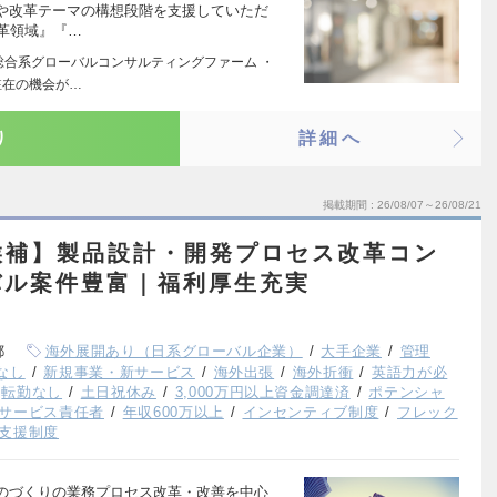
や改革テーマの構想段階を支援していただ
改革領域』『…
の総合系グローバルコンサルティングファーム ・
駐在の機会が…
り
詳細へ
掲載期間
26/08/07～26/08/21
候補】製品設計・開発プロセス改革コン
バル案件豊富｜福利厚生充実
都
海外展開あり（日系グローバル企業）
大手企業
管理
なし
新規事業・新サービス
海外出張
海外折衝
英語力が必
転勤なし
土日祝休み
3,000万円以上資金調達済
ポテンシャ
サービス責任者
年収600万以上
インセンティブ制度
フレック
支援制度
のづくりの業務プロセス改革・改善を中心