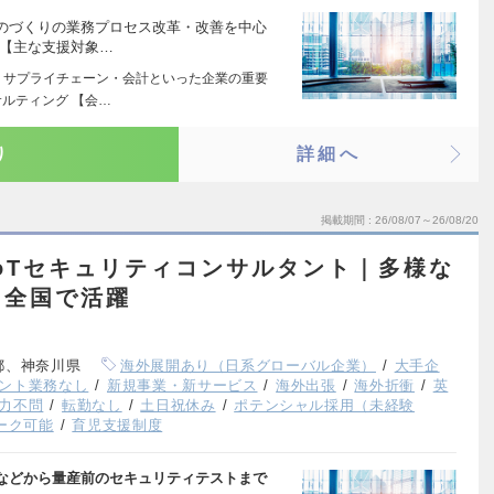
のづくりの業務プロセス改革・改善を中心
 【主な支援対象…
・サプライチェーン・会計といった企業の重要
ルティング 【会…
り
詳細へ
掲載期間
26/08/07～26/08/20
oTセキュリティコンサルタント｜多様な
｜全国で活躍
都、神奈川県
海外展開あり（日系グローバル企業）
大手企
ント業務なし
新規事業・新サービス
海外出張
海外折衝
英
力不問
転勤なし
土日祝休み
ポテンシャル採用（未経験
ーク可能
育児支援制度
などから量産前のセキュリティテストまで