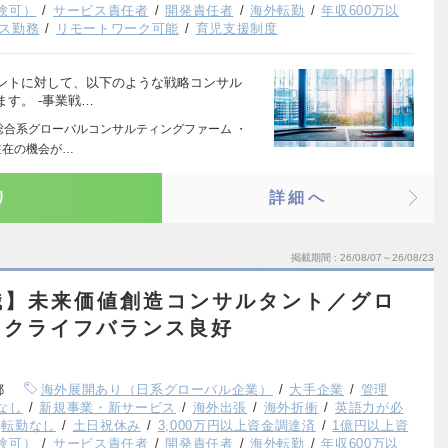
験可）
サービス責任者
開発責任者
海外転勤
年収600万以
ス勤務
リモートワーク可能
育児支援制度
ントに対して、以下のような戦略コンサル
す。 ‐事業戦…
の総合系グローバルコンサルティングファーム ・
駐在の機会が…
り
詳細へ
掲載期間
26/08/07～26/08/23
職】未来価値創造コンサルタント／グロ
ークライフバランス良好
都
海外展開あり（日系グローバル企業）
大手企業
管理
なし
新規事業・新サービス
海外出張
海外折衝
英語力が必
転勤なし
土日祝休み
3,000万円以上資金調達済
1億円以上資
験可）
サービス責任者
開発責任者
海外転勤
年収600万以