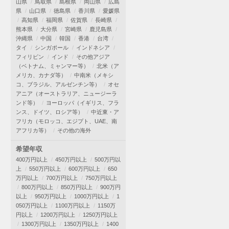
山県
鳥取県
島根県
岡山県
広島
県
山口県
徳島県
香川県
愛媛県
高知県
福岡県
佐賀県
長崎県
熊本県
大分県
宮崎県
鹿児島県
沖縄県
中国
韓国
香港
台湾
タイ
シンガポール
インドネシア
フィリピン
インド
その他アジア
（ベトナム、ミャンマー等）
北米（ア
メリカ、カナダ等）
中南米（メキシ
コ、ブラジル、アルゼンチン等）
オセ
アニア（オーストラリア、ニュージーラ
ンド等）
ヨーロッパ（イギリス、フラ
ンス、ドイツ、ロシア等）
中近東・ア
フリカ（モロッコ、エジプト、UAE、南
アフリカ等）
その他の海外
希望年収
400万円以上
450万円以上
500万円以
上
550万円以上
600万円以上
650
万円以上
700万円以上
750万円以上
800万円以上
850万円以上
900万円
以上
950万円以上
1000万円以上
1
050万円以上
1100万円以上
1150万
円以上
1200万円以上
1250万円以上
1300万円以上
1350万円以上
1400