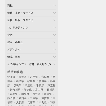
商社
流通・小売・サービス
広告・出版・マスコミ
コンサルティング
金融
建設・不動産
メディカル
物流・運輸
その他(インフラ・教育・官公庁など)
希望勤務地
北海道
青森県
岩手県
宮城県
秋
田県
山形県
福島県
茨城県
栃木
県
群馬県
埼玉県
千葉県
東京都
神奈川県
新潟県
富山県
石川県
福井県
山梨県
長野県
岐阜県
静岡県
愛知県
三重県
滋賀県
京
都府
大阪府
兵庫県
奈良県
和歌