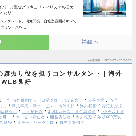
たサイバー攻撃などセキュリティリスクも拡大し
にわたり…
ンテグレート、研究開発、自社製品開発すべて
社内リソースを…
り
詳細へ
掲載期間
26/08/07～26/08/20
革の旗振り役を担うコンサルタント｜海外
WLB良好
都
海外展開あり（日系グローバル企業）
大手企業
管理
なし
新規事業・新サービス
海外出張
海外折衝
英語力が必
転勤なし
土日祝休み
3,000万円以上資金調達済
1億円以上資
験可）
サービス責任者
開発責任者
海外転勤
年収600万以
ス勤務
リモートワーク可能
育児支援制度