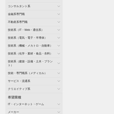
コンサルタント系
金融系専門職
不動産系専門職
技術系（IT・Web・通信系）
技術系（電気・電子・半導体）
技術系（機械・メカトロ・自動車）
技術系（化学・素材・食品・衣料）
技術系（建築・設備・土木・プラン
ト）
技術・専門職系（メディカル）
サービス・流通系
クリエイティブ系
希望業種
IT・インターネット・ゲーム
メーカー