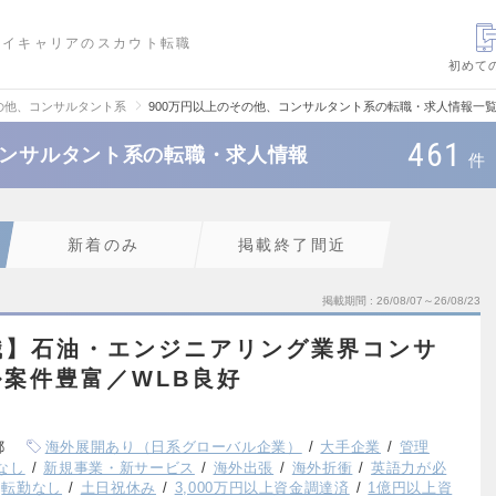
ハイキャリアのスカウト転職
初めて
の他、コンサルタント系
900万円以上のその他、コンサルタント系の転職・求人情報一
461
コンサルタント系の転職・求人情報
件
新着のみ
掲載終了間近
掲載期間
26/08/07～26/08/23
職】石油・エンジニアリング業界コンサ
案件豊富／WLB良好
都
海外展開あり（日系グローバル企業）
大手企業
管理
なし
新規事業・新サービス
海外出張
海外折衝
英語力が必
転勤なし
土日祝休み
3,000万円以上資金調達済
1億円以上資