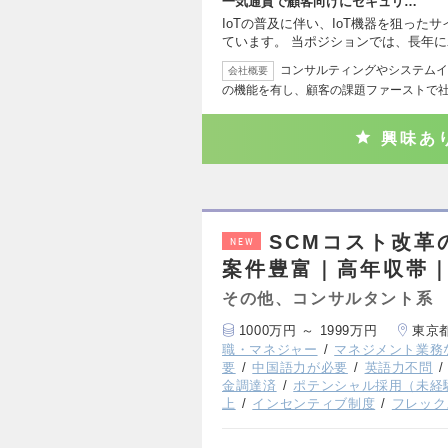
一気通貫で顧客向けにセキュリ…
IoTの普及に伴い、IoT機器を狙っ
ています。 当ポジションでは、長年
コンサルティングやシステムイ
会社概要
の機能を有し、顧客の課題ファーストで
興味あ
SCMコスト改
NEW
案件豊富｜高年収帯｜
その他、コンサルタント系
1000万円 ～ 1999万円
東京
職・マネジャー
マネジメント業務
要
中国語力が必要
英語力不問
金調達済
ポテンシャル採用（未経
上
インセンティブ制度
フレック