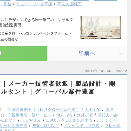
ス勤務
リモートワーク可能
育児支援制度
タルにデザインできる唯一無二のコンサルフ
価値創造実現…
の総合系グローバルコンサルティングファーム ・
駐在の機会が…
り
詳細へ
掲載期間
26/08/07～26/08/22
補｜メーカー技術者歓迎｜製品設計・開
サルタント｜グローバル案件豊富
都
海外展開あり（日系グローバル企業）
大手企業
管理
なし
新規事業・新サービス
海外出張
海外折衝
英語力が必
転勤なし
土日祝休み
3,000万円以上資金調達済
ポテンシャ
サービス責任者
年収600万以上
インセンティブ制度
フレック
支援制度