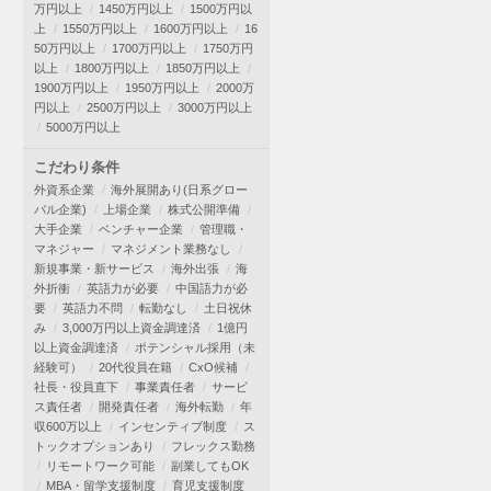
万円以上
1450万円以上
1500万円以
上
1550万円以上
1600万円以上
16
50万円以上
1700万円以上
1750万円
以上
1800万円以上
1850万円以上
1900万円以上
1950万円以上
2000万
円以上
2500万円以上
3000万円以上
5000万円以上
こだわり条件
外資系企業
海外展開あり(日系グロー
バル企業)
上場企業
株式公開準備
大手企業
ベンチャー企業
管理職・
マネジャー
マネジメント業務なし
新規事業・新サービス
海外出張
海
外折衝
英語力が必要
中国語力が必
要
英語力不問
転勤なし
土日祝休
み
3,000万円以上資金調達済
1億円
以上資金調達済
ポテンシャル採用（未
経験可）
20代役員在籍
CxO候補
社長・役員直下
事業責任者
サービ
ス責任者
開発責任者
海外転勤
年
収600万以上
インセンティブ制度
ス
トックオプションあり
フレックス勤務
リモートワーク可能
副業してもOK
MBA・留学支援制度
育児支援制度