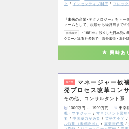
上
インセンティブ制度
フレック
『未来の産業×テクノロジー』をトー
ァームとして、現場から経営層までの
・1981年に設立した日本発
会社概要
グローバル案件多数で、海外出張・海外
興味あ
マネージャー候
NEW
発プロセス改革コン
その他、コンサルタント系
1000万円 ～ 1999万円
東京
職・マネジャー
マネジメント業務
要
中国語力が必要
英語力不問
ル採用（未経験可）
事業責任者
ス勤務
リモートワーク可能
育児