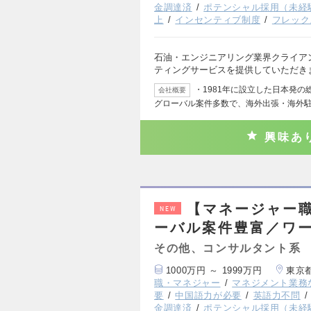
金調達済
ポテンシャル採用（未経
上
インセンティブ制度
フレック
石油・エンジニアリング業界クライア
ティングサービスを提供していただきま
・1981年に設立した日本発
会社概要
グローバル案件多数で、海外出張・海外
興味あ
【マネージャー
NEW
ーバル案件豊富／ワ
その他、コンサルタント系
1000万円 ～ 1999万円
東京
職・マネジャー
マネジメント業務
要
中国語力が必要
英語力不問
金調達済
ポテンシャル採用（未経