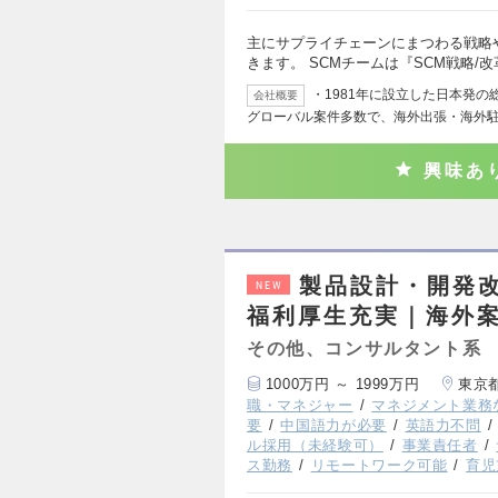
主にサプライチェーンにまつわる戦略
きます。 SCMチームは『SCM戦略/
・1981年に設立した日本発
会社概要
グローバル案件多数で、海外出張・海外
興味あ
製品設計・開発
NEW
福利厚生充実｜海外
その他、コンサルタント系
1000万円 ～ 1999万円
東京
職・マネジャー
マネジメント業務
要
中国語力が必要
英語力不問
ル採用（未経験可）
事業責任者
ス勤務
リモートワーク可能
育児