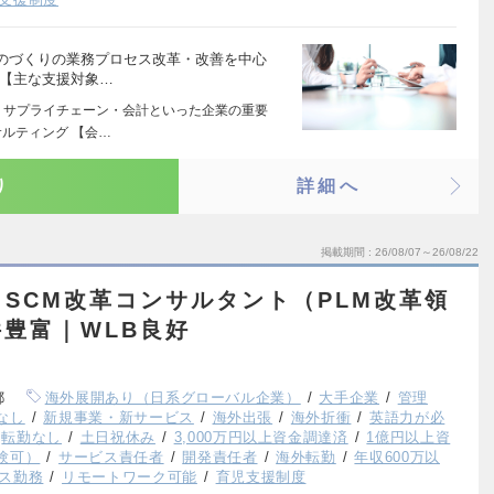
のづくりの業務プロセス改革・改善を中心
 【主な支援対象…
・サプライチェーン・会計といった企業の重要
ルティング 【会…
り
詳細へ
掲載期間
26/08/07～26/08/22
SCM改革コンサルタント（PLM改革領
豊富｜WLB良好
都
海外展開あり（日系グローバル企業）
大手企業
管理
なし
新規事業・新サービス
海外出張
海外折衝
英語力が必
転勤なし
土日祝休み
3,000万円以上資金調達済
1億円以上資
験可）
サービス責任者
開発責任者
海外転勤
年収600万以
ス勤務
リモートワーク可能
育児支援制度