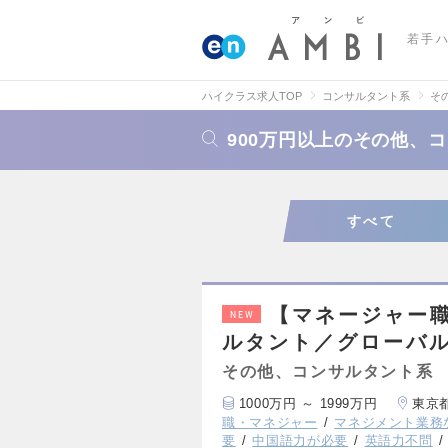
若手
ハイクラス求人TOP
コンサルタント系
そ
900万円以上のその他、
すべて
【マネージャー
NEW
ルタント／グローバル
その他、コンサルタント系
1000万円 ～ 1999万円
東京
職・マネジャー
マネジメント業務
要
中国語力が必要
英語力不問