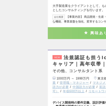
大手製造業をクライアントとして、も
としたコンサルティングを行います。
【事業内容】 商品開発・生産
会社概要
な機能、事業基盤を強化、変革するコンサ
興味あ
法規認証も担うI
NEW
キャリア｜高年収帯
その他、コンサルタント系
1000万円 ～ 1999万円
東京
業
管理職・マネジャー
マネジメ
語力が必要
中国語力が必要
英語
可）
年収600万以上
リモートワ
デバイス開発時の要件定義、設計評価