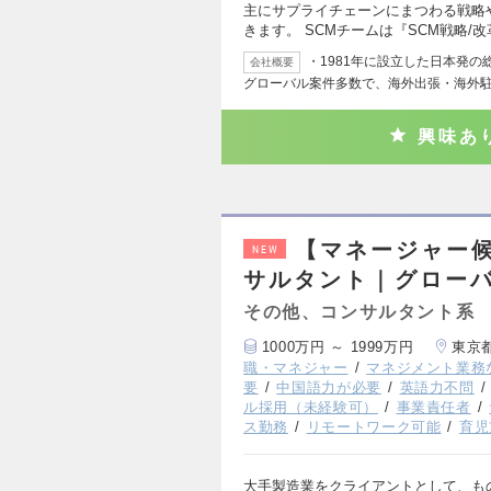
主にサプライチェーンにまつわる戦略
きます。 SCMチームは『SCM戦略/
・1981年に設立した日本発
会社概要
グローバル案件多数で、海外出張・海外
興味あ
【マネージャー
NEW
サルタント｜グロー
その他、コンサルタント系
1000万円 ～ 1999万円
東京
職・マネジャー
マネジメント業務
要
中国語力が必要
英語力不問
ル採用（未経験可）
事業責任者
ス勤務
リモートワーク可能
育児
大手製造業をクライアントとして、も