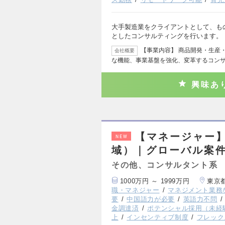
大手製造業をクライアントとして、も
としたコンサルティングを行います。
【事業内容】 商品開発・生産
会社概要
な機能、事業基盤を強化、変革するコンサ
興味あ
【マネージャー】
NEW
域）｜グローバル案件
その他、コンサルタント系
1000万円 ～ 1999万円
東京
職・マネジャー
マネジメント業務
要
中国語力が必要
英語力不問
金調達済
ポテンシャル採用（未経
上
インセンティブ制度
フレック