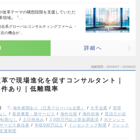
や改革テーマの構想段階を支援していただ
改革領域』『…
の総合系グローバルコンサルティングファーム ・
駐在の機会が…
り
詳細へ
掲載期間
26/08/07～26/08/20
改革で現場進化を促すコンサルタント｜
案件あり｜低離職率
都
海外展開あり（日系グローバル企業）
大手企業
管理
なし
新規事業・新サービス
海外出張
海外折衝
英語力が必
転勤なし
土日祝休み
3,000万円以上資金調達済
ポテンシャ
サービス責任者
年収600万以上
インセンティブ制度
フレック
支援制度