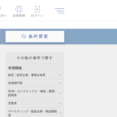
の方へ
会員登録
ログイン
覧
条件変更
その他の条件で探す
希望職種
経営・経営企画・事業企画系
管理部門系
SCM・ロジスティクス・物流・購買・
貿易系
営業系
マーケティング・販促企画・商品開発
系