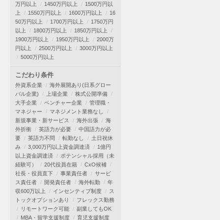
万円以上
1450万円以上
1500万円以
上
1550万円以上
1600万円以上
16
50万円以上
1700万円以上
1750万円
以上
1800万円以上
1850万円以上
1900万円以上
1950万円以上
2000万
円以上
2500万円以上
3000万円以上
5000万円以上
こだわり条件
外資系企業
海外展開あり(日系グロー
バル企業)
上場企業
株式公開準備
大手企業
ベンチャー企業
管理職・
マネジャー
マネジメント業務なし
新規事業・新サービス
海外出張
海
外折衝
英語力が必要
中国語力が必
要
英語力不問
転勤なし
土日祝休
み
3,000万円以上資金調達済
1億円
以上資金調達済
ポテンシャル採用（未
経験可）
20代役員在籍
CxO候補
社長・役員直下
事業責任者
サービ
ス責任者
開発責任者
海外転勤
年
収600万以上
インセンティブ制度
ス
トックオプションあり
フレックス勤務
リモートワーク可能
副業してもOK
MBA・留学支援制度
育児支援制度