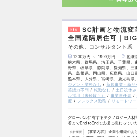
SC計画と物流変
NEW
全国遠隔居住可｜BI
その他、コンサルタント系
1200万円 ～ 1999万円
北海
栃木県、群馬県、埼玉県、千葉県、
野県、岐阜県、静岡県、愛知県、三
県、島根県、岡山県、広島県、山口
熊本県、大分県、宮崎県、鹿児島県
ジメント業務なし
新規事業・新サ
英語力不問
転勤なし
土日祝休み
ル採用（未経験可）
事業責任者
度
フレックス勤務
リモートワー
グローバルに有するテクノロジー人材
着までEnd toEndで支援に携わってい
【事業内容】 企業や組織のあ
会社概要