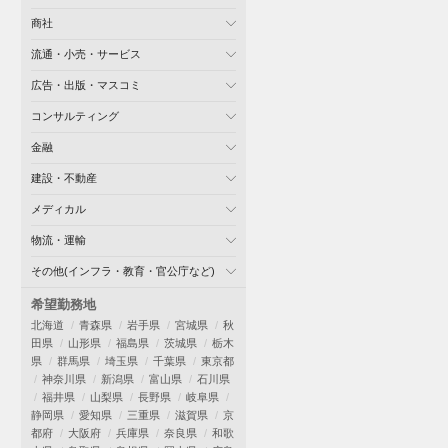
商社
流通・小売・サービス
広告・出版・マスコミ
コンサルティング
金融
建設・不動産
メディカル
物流・運輸
その他(インフラ・教育・官公庁など)
希望勤務地
北海道
青森県
岩手県
宮城県
秋
田県
山形県
福島県
茨城県
栃木
県
群馬県
埼玉県
千葉県
東京都
神奈川県
新潟県
富山県
石川県
福井県
山梨県
長野県
岐阜県
静岡県
愛知県
三重県
滋賀県
京
都府
大阪府
兵庫県
奈良県
和歌