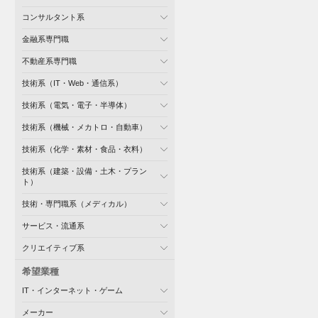
コンサルタント系
金融系専門職
不動産系専門職
技術系（IT・Web・通信系）
技術系（電気・電子・半導体）
技術系（機械・メカトロ・自動車）
技術系（化学・素材・食品・衣料）
技術系（建築・設備・土木・プラン
ト）
技術・専門職系（メディカル）
サービス・流通系
クリエイティブ系
希望業種
IT・インターネット・ゲーム
メーカー