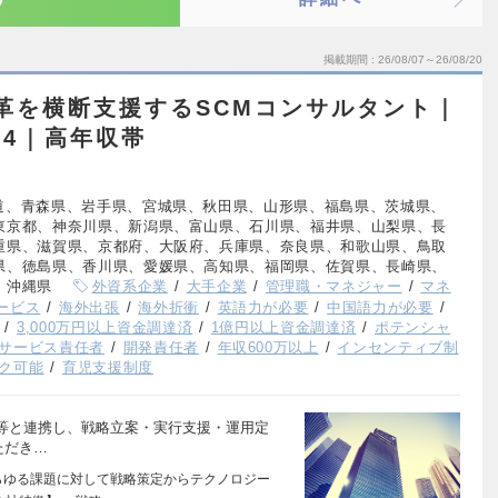
掲載期間
26/08/07～26/08/20
革を横断支援するSCMコンサルタント｜
G4｜高年収帯
道、青森県、岩手県、宮城県、秋田県、山形県、福島県、茨城県、
東京都、神奈川県、新潟県、富山県、石川県、福井県、山梨県、長
重県、滋賀県、京都府、大阪府、兵庫県、奈良県、和歌山県、鳥取
県、徳島県、香川県、愛媛県、高知県、福岡県、佐賀県、長崎県、
、沖縄県
外資系企業
大手企業
管理職・マネジャー
マネ
ービス
海外出張
海外折衝
英語力が必要
中国語力が必要
3,000万円以上資金調達済
1億円以上資金調達済
ポテンシャ
サービス責任者
開発責任者
年収600万以上
インセンティブ制
ク可能
育児支援制度
等と連携し、戦略立案・実行支援・運用定
ただき…
らゆる課題に対して戦略策定からテクノロジー