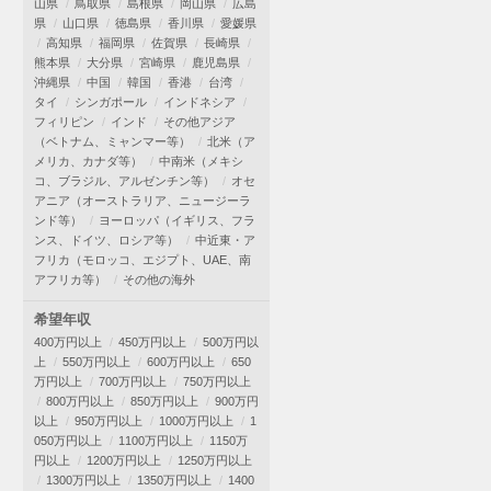
山県
鳥取県
島根県
岡山県
広島
県
山口県
徳島県
香川県
愛媛県
高知県
福岡県
佐賀県
長崎県
熊本県
大分県
宮崎県
鹿児島県
沖縄県
中国
韓国
香港
台湾
タイ
シンガポール
インドネシア
フィリピン
インド
その他アジア
（ベトナム、ミャンマー等）
北米（ア
メリカ、カナダ等）
中南米（メキシ
コ、ブラジル、アルゼンチン等）
オセ
アニア（オーストラリア、ニュージーラ
ンド等）
ヨーロッパ（イギリス、フラ
ンス、ドイツ、ロシア等）
中近東・ア
フリカ（モロッコ、エジプト、UAE、南
アフリカ等）
その他の海外
希望年収
400万円以上
450万円以上
500万円以
上
550万円以上
600万円以上
650
万円以上
700万円以上
750万円以上
800万円以上
850万円以上
900万円
以上
950万円以上
1000万円以上
1
050万円以上
1100万円以上
1150万
円以上
1200万円以上
1250万円以上
1300万円以上
1350万円以上
1400