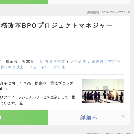
掲載期間
26/04/06～27/06/18
務改革BPOプロジェクトマネジャー
都、福岡県、熊本県
外資系企業
大手企業
管理職・マネジ
収600万以上
リモートワーク可能
の改革に向けた企画・提案や、業務プロセス
to …
びプロフェッショナルサービス企業として、世
ています。 企…
り
詳細へ