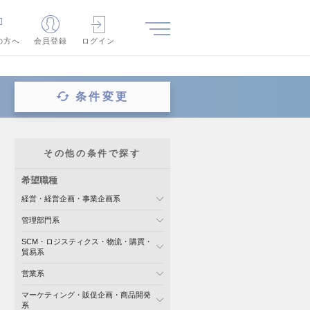
の方へ
会員登録
ログイン
条件変更
その他の条件で探す
希望職種
経営・経営企画・事業企画系
管理部門系
SCM・ロジスティクス・物流・購買・
貿易系
営業系
マーケティング・販促企画・商品開発
系