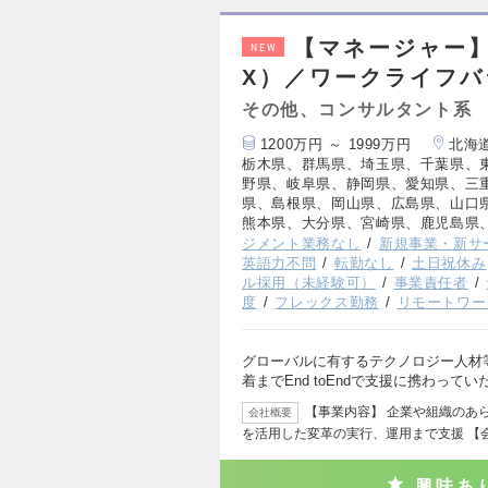
【マネージャー】
NEW
X）／ワークライフバ
その他、コンサルタント系
1200万円 ～ 1999万円
北海
栃木県、群馬県、埼玉県、千葉県、
野県、岐阜県、静岡県、愛知県、三
県、島根県、岡山県、広島県、山口
熊本県、大分県、宮崎県、鹿児島県
ジメント業務なし
新規事業・新サ
英語力不問
転勤なし
土日祝休み
ル採用（未経験可）
事業責任者
度
フレックス勤務
リモートワー
グローバルに有するテクノロジー人材
着までEnd toEndで支援に携わってい
【事業内容】 企業や組織のあ
会社概要
を活用した変革の実行、運用まで支援 【
興味あ