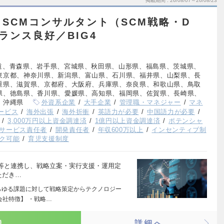
掲載期間
26/08/07～26/08/23
SCMコンサルタント（SCM戦略・D
ランス良好／BIG4
道、青森県、岩手県、宮城県、秋田県、山形県、福島県、茨城県、
東京都、神奈川県、新潟県、富山県、石川県、福井県、山梨県、長
重県、滋賀県、京都府、大阪府、兵庫県、奈良県、和歌山県、鳥取
県、徳島県、香川県、愛媛県、高知県、福岡県、佐賀県、長崎県、
、沖縄県
外資系企業
大手企業
管理職・マネジャー
マネ
ービス
海外出張
海外折衝
英語力が必要
中国語力が必要
3,000万円以上資金調達済
1億円以上資金調達済
ポテンシャ
サービス責任者
開発責任者
年収600万以上
インセンティブ制
ク可能
育児支援制度
等と連携し、戦略立案・実行支援・運用定
ただき…
らゆる課題に対して戦略策定からテクノロジー
会社特徴】 ・戦略…
り
詳細へ