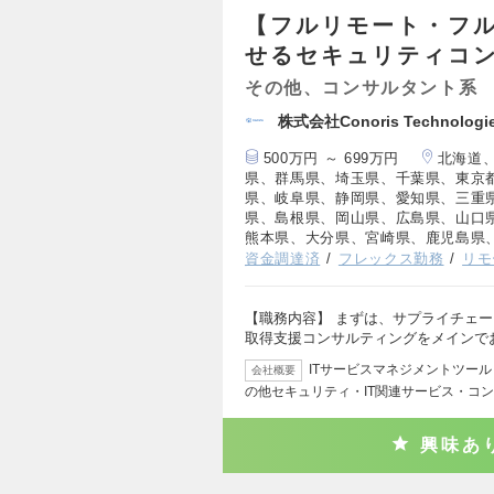
【フルリモート・フ
せるセキュリティコ
その他、コンサルタント系
株式会社Conoris Technologi
500万円 ～ 699万円
北海道
県、群馬県、埼玉県、千葉県、東京
県、岐阜県、静岡県、愛知県、三重
県、島根県、岡山県、広島県、山口
熊本県、大分県、宮崎県、鹿児島県
資金調達済
フレックス勤務
リモ
【職務内容】 まずは、サプライチェ
取得支援コンサルティングをメインで
ITサービスマネジメントツール
会社概要
の他セキュリティ・IT関連サービス・コ
興味あ