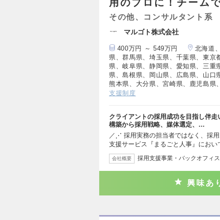
用のプロに！チーム
その他、コンサルタント系
マルゴト株式会社
400万円 ～ 549万円
北海道
県、群馬県、埼玉県、千葉県、東京
県、岐阜県、静岡県、愛知県、三重
県、島根県、岡山県、広島県、山口
熊本県、大分県、宮崎県、鹿児島県
支援制度
クライアントの採用成功を目指し伴走
構築から採用戦略、媒体選定、…
／⋰ 採用実務の担当者ではなく、採用
支援サービス『まるごと人事』におい
採用支援事業・バックオフィス
会社概要
興味あ