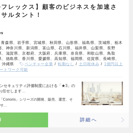
ルフレックス】顧客のビジネスを加速さ
ンサルタント！
es
、青森県、岩手県、宮城県、秋田県、山形県、福島県、茨城県、栃木
都、神奈川県、新潟県、富山県、石川県、福井県、山梨県、長野
県、滋賀県、京都府、大阪府、兵庫県、奈良県、和歌山県、鳥取
県、徳島県、香川県、愛媛県、高知県、福岡県、佐賀県、長崎県、
、沖縄県
ベンチャー企業
転勤なし
土日祝休み
1億円以上
ートワーク可能
ーンセキュリティ評価制度における「★3」の
お任せします…
「Conoris」シリーズの開発、販売、運営、そ
ンサ…
り
詳細へ