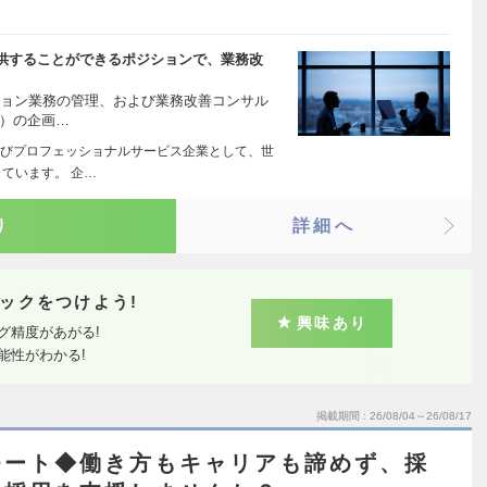
供することができるポジションで、業務改
ーション業務の管理、および業務改善コンサル
化）の企画…
びプロフェッショナルサービス企業として、世
ています。 企…
り
詳細へ
ックをつけよう!
興味あり
グ精度があがる!
能性がわかる!
掲載期間
26/08/04～26/08/17
モート◆働き方もキャリアも諦めず、採