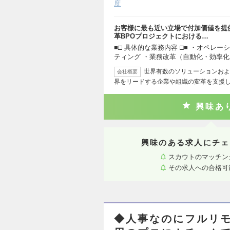
度
お客様に最も近い立場で付加価値を提
革BPOプロジェクトにおける…
■□ 具体的な業務内容 □■ ・オペレ
ティング ・業務改革（自動化・効率
世界有数のソリューションおよ
会社概要
界をリードする企業や組織の変革を支援し
興味あ
興味のある求人にチェ
スカウトのマッチン
その求人への合格可
◆人事なのにフルリ