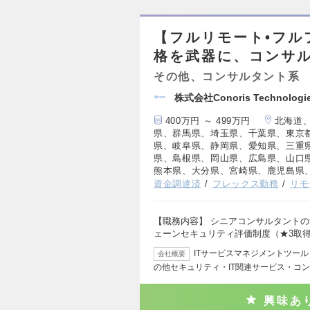
【フルリモート•フル
格を武器に、コンサ
その他、コンサルタント系
株式会社Conoris Technologi
400万円 ～ 499万円
北海道
県、群馬県、埼玉県、千葉県、東京
県、岐阜県、静岡県、愛知県、三重
県、島根県、岡山県、広島県、山口
熊本県、大分県、宮崎県、鹿児島県
資金調達済
フレックス勤務
リモ
【職務内容】 シニアコンサルタント
ェーンセキュリティ評価制度（★3取
ITサービスマネジメントツール
会社概要
の他セキュリティ・IT関連サービス・コ
興味あ