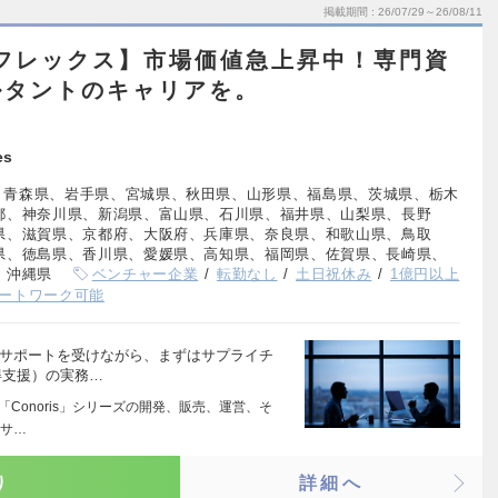
掲載期間
26/07/29～26/08/11
フレックス】市場価値急上昇中！専門資
ルタントのキャリアを。
es
、青森県、岩手県、宮城県、秋田県、山形県、福島県、茨城県、栃木
都、神奈川県、新潟県、富山県、石川県、福井県、山梨県、長野
県、滋賀県、京都府、大阪府、兵庫県、奈良県、和歌山県、鳥取
県、徳島県、香川県、愛媛県、高知県、福岡県、佐賀県、長崎県、
、沖縄県
ベンチャー企業
転勤なし
土日祝休み
1億円以上
ートワーク可能
のサポートを受けながら、まずはサプライチ
得支援）の実務…
「Conoris」シリーズの開発、販売、運営、そ
ンサ…
り
詳細へ