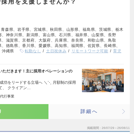
で採用を支援しませんか？
、青森県、岩手県、宮城県、秋田県、山形県、福島県、茨城県、栃木
都、神奈川県、新潟県、富山県、石川県、福井県、山梨県、長野
県、滋賀県、京都府、大阪府、兵庫県、奈良県、和歌山県、鳥取
県、徳島県、香川県、愛媛県、高知県、福岡県、佐賀県、長崎県、
、沖縄県
転勤なし
土日祝休み
リモートワーク可能
育児
いただきます！主に採用オペレーションの
成功をリードする立場へ ＼⋱ 月額制の採用
て、 クライアン…
代行事業
り
詳細へ
掲載期間
26/07/29～26/08/11