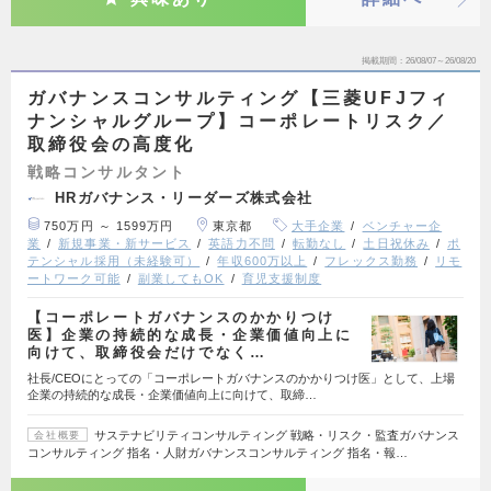
掲載期間
26/08/07～26/08/20
ガバナンスコンサルティング【三菱UFJフィ
ナンシャルグループ】コーポレートリスク／
取締役会の高度化
戦略コンサルタント
HRガバナンス・リーダーズ株式会社
750万円 ～ 1599万円
東京都
大手企業
ベンチャー企
業
新規事業・新サービス
英語力不問
転勤なし
土日祝休み
ポ
テンシャル採用（未経験可）
年収600万以上
フレックス勤務
リモ
ートワーク可能
副業してもOK
育児支援制度
【コーポレートガバナンスのかかりつけ
医】企業の持続的な成長・企業価値向上に
向けて、取締役会だけでなく…
社長/CEOにとっての「コーポレートガバナンスのかかりつけ医」として、上場
企業の持続的な成長・企業価値向上に向けて、取締…
サステナビリティコンサルティング 戦略・リスク・監査ガバナンス
会社概要
コンサルティング 指名・人財ガバナンスコンサルティング 指名・報…