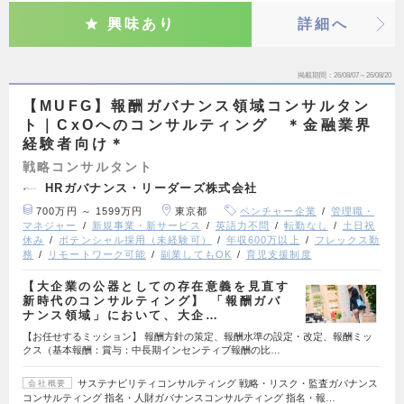
興味あり
詳細へ
掲載期間
26/08/07～26/08/20
【MUFG】報酬ガバナンス領域コンサルタン
ト｜CxOへのコンサルティング ＊金融業界
経験者向け＊
戦略コンサルタント
HRガバナンス・リーダーズ株式会社
700万円 ～ 1599万円
東京都
ベンチャー企業
管理職・
マネジャー
新規事業・新サービス
英語力不問
転勤なし
土日祝
休み
ポテンシャル採用（未経験可）
年収600万以上
フレックス勤
務
リモートワーク可能
副業してもOK
育児支援制度
【大企業の公器としての存在意義を見直す
新時代のコンサルティング】 「報酬ガバ
ナンス領域」において、大企…
【お任せするミッション】 報酬方針の策定、報酬水準の設定・改定、報酬ミッ
クス（基本報酬：賞与：中長期インセンティブ報酬の比…
サステナビリティコンサルティング 戦略・リスク・監査ガバナンス
会社概要
コンサルティング 指名・人財ガバナンスコンサルティング 指名・報…