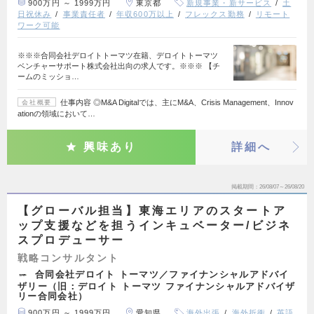
900万円 ～ 1999万円
東京都
新規事業・新サービス
土
日祝休み
事業責任者
年収600万以上
フレックス勤務
リモート
ワーク可能
※※※合同会社デロイトトーマツ在籍、デロイトトーマツ
ベンチャーサポート株式会社出向の求人です。※※※ 【チ
ームのミッショ…
仕事内容 ◎M&A Digitalでは、主にM&A、Crisis Management、Innov
会社概要
ationの領域において…
興味あり
詳細へ
掲載期間
26/08/07～26/08/20
【グローバル担当】東海エリアのスタートア
ップ支援などを担うインキュベーター/ビジネ
スプロデューサー
戦略コンサルタント
合同会社デロイト トーマツ／ファイナンシャルアドバイ
ザリー（旧：デロイト トーマツ ファイナンシャルアドバイザ
リー合同会社）
900万円 ～ 1999万円
愛知県
海外出張
海外折衝
英語