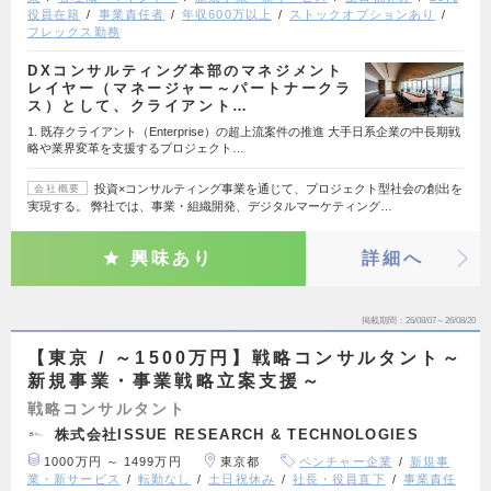
役員在籍
事業責任者
年収600万以上
ストックオプションあり
フレックス勤務
DXコンサルティング本部のマネジメント
レイヤー（マネージャー～パートナークラ
ス）として、クライアント…
1. 既存クライアント（Enterprise）の超上流案件の推進 大手日系企業の中長期戦
略や業界変革を支援するプロジェクト…
投資×コンサルティング事業を通じて、プロジェクト型社会の創出を
会社概要
実現する。 弊社では、事業・組織開発、デジタルマーケティング…
興味あり
詳細へ
掲載期間
26/08/07～26/08/20
【東京 / ～1500万円】戦略コンサルタント～
新規事業・事業戦略立案支援～
戦略コンサルタント
株式会社ISSUE RESEARCH & TECHNOLOGIES
1000万円 ～ 1499万円
東京都
ベンチャー企業
新規事
業・新サービス
転勤なし
土日祝休み
社長・役員直下
事業責任