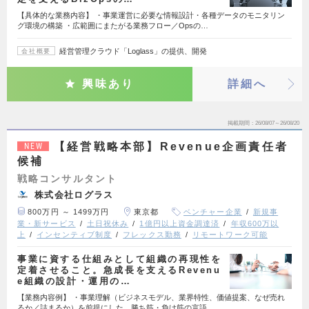
【具体的な業務内容】 ・事業運営に必要な情報設計・各種データのモニタリン
グ環境の構築 ・広範囲にまたがる業務フロー／Opsの…
経営管理クラウド「Loglass」の提供、開発
会社概要
興味あり
詳細へ
掲載期間
26/08/07～26/08/20
【経営戦略本部】Revenue企画責任者
NEW
候補
戦略コンサルタント
株式会社ログラス
800万円 ～ 1499万円
東京都
ベンチャー企業
新規事
業・新サービス
土日祝休み
1億円以上資金調達済
年収600万以
上
インセンティブ制度
フレックス勤務
リモートワーク可能
事業に資する仕組みとして組織の再現性を
定着させること。急成長を支えるRevenu
e組織の設計・運用の…
【業務内容例】 ・事業理解（ビジネスモデル、業界特性、価値提案、なぜ売れ
るか／詰まるか）を前提にした、勝ち筋・負け筋の言語…