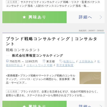
サステナビリティコンサルティング 戦略・リスク・監査ガバナンス
会社概要
コンサルティング 指名・人財ガバナンスコンサルティング 指名・報…
興味あり
詳細へ
掲載期間
26/08/07～26/08/20
ブランド戦略コンサルティング｜コンサルタ
ント
戦略コンサルタント
株式会社博報堂コンサルティング
750万円 ～ 1199万円
東京都
転勤なし
土日祝休み
年
収600万以上
リモートワーク可能
育児支援制度
<業務概要> ブランド戦略やマーケティング戦略のコンサル
ティング。 パーパス・ビジョンの構想から、新規事業・商
品・サービスブ…
ブランドの力で、企業と生活者をむすび、社会の可能性をひらく。
会社概要
顧客から愛され、ステークホルダーから期待されるブランドが生…
興味あり
詳細へ