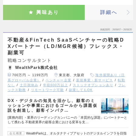
興味あり
詳細へ
掲載期間
26/08/07～26/08/20
不動産&FinTech SaaSベンチャーの戦略D
Xパートナー（LD/MGR候補）フレックス・
副業可
戦略コンサルタント
WealthPark株式会社
700万円 ～ 1199万円
東京都、大阪府
海外展開あり（日
系グローバル企業）
ベンチャー企業
新規事業・新サービス
転勤
なし
土日祝休み
年収600万以上
ストックオプションあり
フレ
ックス勤務
リモートワーク可能
副業してもOK
DX・デジタルの知見を活かし、顧客のミ
ッションや事業におけるゴールから課題仮
説を創造し、顧客インパク…
[業務内容] ・業界のリーディングカンパニーの「本質的な課題」にパートナーと
して携わる 不動産業界の顧客企業における変革を支…
WealthParkは、オルタナティブアセットのデジタルインフラを目指
会社概要