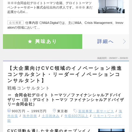
※※※合同会社デロイトトーマツ在籍、デロイトトーマツ
ベンチャーサポート株式会社出向の求人です。※※※ 未だ
起業からExi…
仕事内容 ◎M&A Digitalでは、主にM&A、Crisis Management、Innov
会社概要
ationの領域において…
興味あり
詳細へ
掲載期間
26/08/07～26/08/20
【大企業向けCVC領域のイノベーション推進
コンサルタント・リーダーイノベーションコ
ンサルタント】
戦略コンサルタント
合同会社デロイト トーマツ／ファイナンシャルアドバイ
ザリー（旧：デロイト トーマツ ファイナンシャルアドバイザ
リー合同会社）
900万円 ～ 1999万円
東京都
新規事業・新サービス
海
外出張
海外折衝
土日祝休み
年収600万以上
リモートワーク可
能
CVC活動を通した大企業のオープンイノ