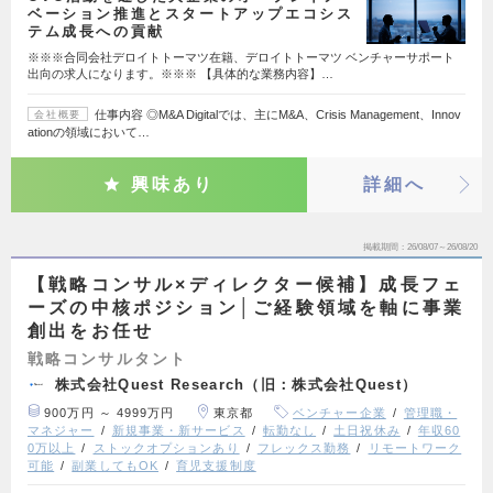
ベーション推進とスタートアップエコシス
テム成長への貢献
※※※合同会社デロイトトーマツ在籍、デロイトトーマツ ベンチャーサポート
出向の求人になります。※※※ 【具体的な業務内容】…
仕事内容 ◎M&A Digitalでは、主にM&A、Crisis Management、Innov
会社概要
ationの領域において…
興味あり
詳細へ
掲載期間
26/08/07～26/08/20
【戦略コンサル×ディレクター候補】成長フェ
ーズの中核ポジション│ご経験領域を軸に事業
創出をお任せ
戦略コンサルタント
株式会社Quest Research（旧：株式会社Quest）
900万円 ～ 4999万円
東京都
ベンチャー企業
管理職・
マネジャー
新規事業・新サービス
転勤なし
土日祝休み
年収60
0万以上
ストックオプションあり
フレックス勤務
リモートワーク
可能
副業してもOK
育児支援制度