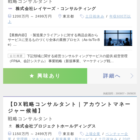
戦略コンサルタント
株式会社レイヤーズ・コンサルティング
1200万円 ～ 2499万円
東京都
土日祝休み
年収600万以
上
【業務内容】 ・製造業クライアントに対する商品企画から
サービスに至るものづくり全体の業務プロセス（As-Is/To-B
e）…
下記領域に関する経営コンサルティングサービスの提供 経営管理
会社概要
（FP&A、会計システム） 事業戦略（新規事業、マーケティング戦…
興味あり
詳細へ
掲載期間
26/08/07～26/08/20
【DX戦略コンサルタント｜アカウントマネー
ジャー候補】
戦略コンサルタント
株式会社プロジェクトホールディングス
1150万円 ～ 2499万円
東京都
上場企業
ベンチャー企
業
管理職・マネジャー
新規事業・新サービス
土日祝休み
20代