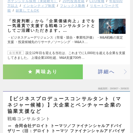
ポテンシャル採用（未経験可）
20代役員在籍
CxO候補
年収600
万以上
インセンティブ制度
フレックス勤務
リモートワーク可
能
副業してもOK
「投資判断」から「企業価値向上」までを
一気通貫で支援する戦略コンサルタントと
してご活躍いただきます。…
・ビジネスデューデリジェンス（市場・競合・事業性評価） ・M&A戦略の策定
支援 ・投資候補先のリサーチ／ソーシング ・M&Aス…
設立12年目を迎える当社は、これまでに1,000社を超える企業を支援
会社概要
してきました。 上場企業100社超、M&A支援700件…
興味あり
詳細へ
掲載期間
26/08/07～26/08/20
【ビジネスプロデュースコンサルタント（マ
ネジャー候補）】大企業とベンチャー企業の
協業支援など
戦略コンサルタント
合同会社デロイト トーマツ／ファイナンシャルアドバイ
ザリー（旧：デロイト トーマツ ファイナンシャルアドバイザ