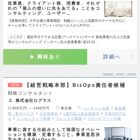
従業員、クライアント様、消費者、それぞ
れの『個人の想いに光をあてる』ことをコ
ンサルティング、ユーザー…
【業務内容】 大手企業の事業構想・戦略といった上流案件のテーマを中心に、
チームを率いてクライアントへのセールスからPJTの…
最短半日でできる定量(アンケート)リサーチ 新規事業の立上げ支援
会社概要
等のコンサルティング インターン生の派遣事業/ 派13-31…
興味あり
詳細へ
掲載期間
26/08/07～26/08/20
【経営戦略本部】BizOps責任者候補
NEW
戦略コンサルタント
株式会社ログラス
800万円 ～ 1449万円
東京都
ベンチャー企業
新規事
業・新サービス
土日祝休み
1億円以上資金調達済
年収600万以
上
インセンティブ制度
フレックス勤務
リモートワーク可能
事業に資する仕組みとして強固なオペレー
ションを構築・定着すること。事業意思決
定を支えるBizOpsの…