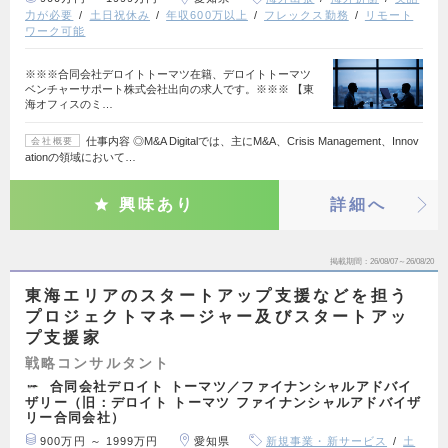
力が必要
土日祝休み
年収600万以上
フレックス勤務
リモート
ワーク可能
※※※合同会社デロイトトーマツ在籍、デロイトトーマツ
ベンチャーサポート株式会社出向の求人です。※※※ 【東
海オフィスのミ…
仕事内容 ◎M&A Digitalでは、主にM&A、Crisis Management、Innov
会社概要
ationの領域において…
興味あり
詳細へ
掲載期間
26/08/07～26/08/20
東海エリアのスタートアップ支援などを担う
プロジェクトマネージャー及びスタートアッ
プ支援家
戦略コンサルタント
合同会社デロイト トーマツ／ファイナンシャルアドバイ
ザリー（旧：デロイト トーマツ ファイナンシャルアドバイザ
リー合同会社）
900万円 ～ 1999万円
愛知県
新規事業・新サービス
土