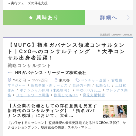
～実⾏フェーズの伴⾛支援
興味あり
詳細へ
掲載期間
26/08/07～26/08/20
【MUFG】指名ガバナンス領域コンサルタン
ト｜CxOへのコンサルティング ＊大手コン
サル出身者活躍！
戦略コンサルタント
HRガバナンス・リーダーズ株式会社
750万円 ～ 1599万円
東京都
ベンチャー企業
管理職・
マネジャー
新規事業・新サービス
英語力不問
転勤なし
土日祝
休み
ポテンシャル採用（未経験可）
年収600万以上
フレックス勤
務
リモートワーク可能
副業してもOK
育児支援制度
【大企業の公器としての存在意義を見直す
新時代のコンサルティング】 「指名ガバ
ナンス領域」において、大企…
【お任せするミッション】 監督機能の最重要課題である社長CEOの選解任、サ
クセッションプラン、取締役会の構成、スキル・マト…