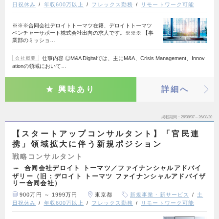
日祝休み
年収600万以上
フレックス勤務
リモートワーク可能
※※※合同会社デロイトトーマツ在籍、デロイトトーマツ
ベンチャーサポート株式会社出向の求人です。※※※ 【事
業部のミッショ…
仕事内容 ◎M&A Digitalでは、主にM&A、Crisis Management、Innov
会社概要
ationの領域において…
興味あり
詳細へ
掲載期間
26/08/07～26/08/20
【スタートアップコンサルタント】「官民連
携」領域拡大に伴う新規ポジション
戦略コンサルタント
合同会社デロイト トーマツ／ファイナンシャルアドバイ
ザリー（旧：デロイト トーマツ ファイナンシャルアドバイザ
リー合同会社）
900万円 ～ 1999万円
東京都
新規事業・新サービス
土
日祝休み
年収600万以上
フレックス勤務
リモートワーク可能