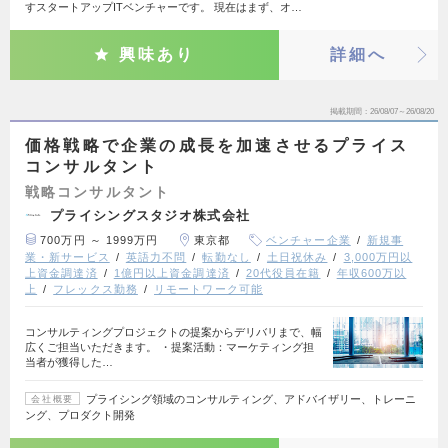
すスタートアップITベンチャーです。 現在はまず、オ…
興味あり
詳細へ
掲載期間
26/08/07～26/08/20
価格戦略で企業の成長を加速させるプライス
コンサルタント
戦略コンサルタント
プライシングスタジオ株式会社
700万円 ～ 1999万円
東京都
ベンチャー企業
新規事
業・新サービス
英語力不問
転勤なし
土日祝休み
3,000万円以
上資金調達済
1億円以上資金調達済
20代役員在籍
年収600万以
上
フレックス勤務
リモートワーク可能
コンサルティングプロジェクトの提案からデリバリまで、幅
広くご担当いただきます。 ・提案活動：マーケティング担
当者が獲得した…
プライシング領域のコンサルティング、アドバイザリー、トレーニ
会社概要
ング、プロダクト開発