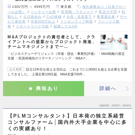
1300万円 ～ 4999万円
東京都
海外展開あり（日系グロー
バル企業）
ベンチャー企業
管理職・マネジャー
英語力不問
転
勤なし
土日祝休み
CxO候補
社長・役員直下
事業責任者
サー
ビス責任者
年収600万以上
インセンティブ制度
フレックス勤
務
リモートワーク可能
副業してもOK
M&Aプロジェクトの責任者として、 クラ
イアントへの提案からプロジェクト推進、
チームマネジメントまで一…
・ビジネスデューデリジェンス（市場・競合・事業性評価） ・M&A戦略の策定
支援 ・投資候補先のリサーチ／ソーシング ・M&Aス…
設立12年目を迎える当社は、これまでに1,000社を超える企業を支援
会社概要
してきました。 上場企業100社超、M&A支援700件…
興味あり
詳細へ
掲載期間
26/08/07～26/08/20
【PLMコンサルタント】日本発の独立系経営
コンサルファーム│国内外大手企業を中心に多
くの実績あり！