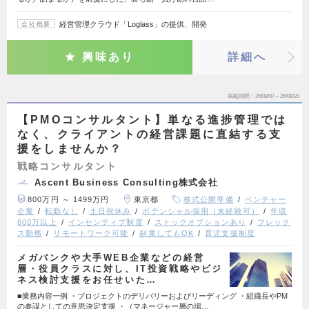
経営管理クラウド「Loglass」の提供、開発
会社概要
興味あり
詳細へ
掲載期間
26/08/07～26/08/20
【PMOコンサルタント】単なる進捗管理では
なく、クライアントの経営課題に直結する支
援をしませんか？
戦略コンサルタント
Ascent Business Consulting株式会社
800万円 ～ 1499万円
東京都
株式公開準備
ベンチャー
企業
転勤なし
土日祝休み
ポテンシャル採用（未経験可）
年収
600万以上
インセンティブ制度
ストックオプションあり
フレック
ス勤務
リモートワーク可能
副業してもOK
育児支援制度
メガバンクや大手WEB企業などの経営
層・役員クラスに対し、IT投資戦略やビジ
ネス検討支援をお任せいた…
■業務内容一例 ・プロジェクトのデリバリーおよびリーディング ・組織長やPM
の参謀としての意思決定支援 ・（マネージャー層の場…