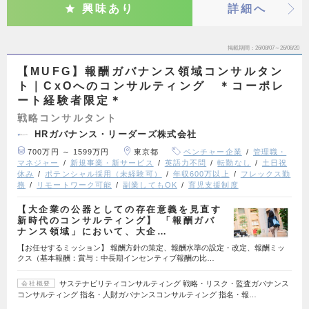
興味あり
詳細へ
掲載期間
26/08/07～26/08/20
【MUFG】報酬ガバナンス領域コンサルタン
ト｜CxOへのコンサルティング ＊コーポレ
ート経験者限定＊
戦略コンサルタント
HRガバナンス・リーダーズ株式会社
700万円 ～ 1599万円
東京都
ベンチャー企業
管理職・
マネジャー
新規事業・新サービス
英語力不問
転勤なし
土日祝
休み
ポテンシャル採用（未経験可）
年収600万以上
フレックス勤
務
リモートワーク可能
副業してもOK
育児支援制度
【大企業の公器としての存在意義を見直す
新時代のコンサルティング】 「報酬ガバ
ナンス領域」において、大企…
【お任せするミッション】 報酬方針の策定、報酬水準の設定・改定、報酬ミッ
クス（基本報酬：賞与：中長期インセンティブ報酬の比…
サステナビリティコンサルティング 戦略・リスク・監査ガバナンス
会社概要
コンサルティング 指名・人財ガバナンスコンサルティング 指名・報…