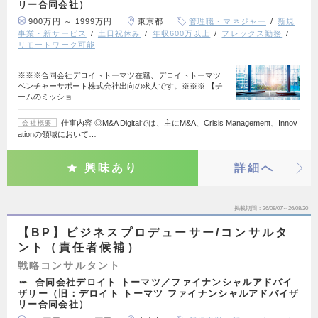
リー合同会社）
900万円 ～ 1999万円
東京都
管理職・マネジャー
新規
事業・新サービス
土日祝休み
年収600万以上
フレックス勤務
リモートワーク可能
※※※合同会社デロイトトーマツ在籍、デロイトトーマツ
ベンチャーサポート株式会社出向の求人です。※※※ 【チ
ームのミッショ…
仕事内容 ◎M&A Digitalでは、主にM&A、Crisis Management、Innov
会社概要
ationの領域において…
興味あり
詳細へ
掲載期間
26/08/07～26/08/20
【BP】ビジネスプロデューサー/コンサルタ
ント（責任者候補）
戦略コンサルタント
合同会社デロイト トーマツ／ファイナンシャルアドバイ
ザリー（旧：デロイト トーマツ ファイナンシャルアドバイザ
リー合同会社）