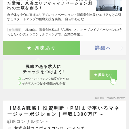
た愛知、東海エリアからイノベーション創
出の土壌を創る！
自治体を中心に東海エリアでのイノベーション・新産業創出及びエリアをけん引
するスタートアップの創出支援を実施。 自ら中心とな…
eiiconは、事業創出SaaS『AUBA』と、オープンイノベーションに特
会社概要
化したハンズオンコンサルティングで、企業の事業…
興味あり
詳細へ
興味のある求人に
チェックをつけよう!
興味あり
スカウトのマッチング精度があがる!
その求人への合格可能性がわかる!
掲載期間
26/08/07～26/08/20
【M&A戦略】投資判断・PMIまで率いるマネ
ージャーポジション｜年収1300万円～
戦略コンサルタント
株式会社ユニヴィスコンサルティング