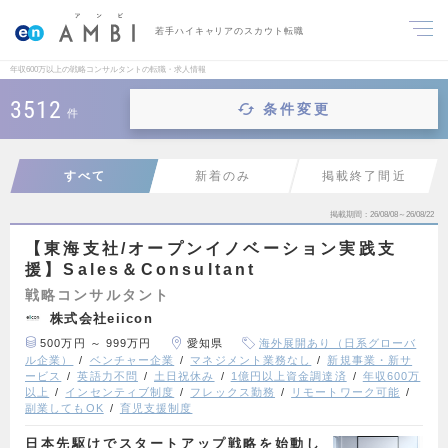
若手ハイキャリアのスカウト転職
年収600万以上の戦略コンサルタントの転職・求人情報
3512
条件変更
件
すべて
新着のみ
掲載終了間近
掲載期間
26/08/08～26/08/22
【東海支社/オープンイノベーション実践支
援】Sales＆Consultant
戦略コンサルタント
株式会社eiicon
500万円 ～ 999万円
愛知県
海外展開あり（日系グローバ
ル企業）
ベンチャー企業
マネジメント業務なし
新規事業・新サ
ービス
英語力不問
土日祝休み
1億円以上資金調達済
年収600万
以上
インセンティブ制度
フレックス勤務
リモートワーク可能
副業してもOK
育児支援制度
日本先駆けでスタートアップ戦略を始動し