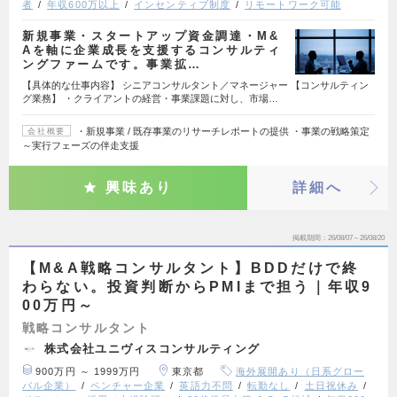
者
年収600万以上
インセンティブ制度
リモートワーク可能
新規事業・スタートアップ資金調達・M&
Aを軸に企業成長を支援するコンサルティ
ングファームです。事業拡…
【具体的な仕事内容】 シニアコンサルタント／マネージャー 【コンサルティン
グ業務】 ・クライアントの経営・事業課題に対し、市場…
・新規事業 / 既存事業のリサーチレポートの提供 ・事業の戦略策定
会社概要
～実⾏フェーズの伴⾛支援
興味あり
詳細へ
掲載期間
26/08/07～26/08/20
【M&A戦略コンサルタント】BDDだけで終
わらない。投資判断からPMIまで担う｜年収9
00万円～
戦略コンサルタント
株式会社ユニヴィスコンサルティング
900万円 ～ 1999万円
東京都
海外展開あり（日系グロー
バル企業）
ベンチャー企業
英語力不問
転勤なし
土日祝休み