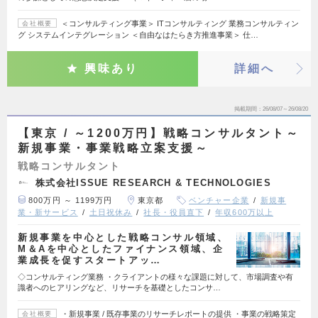
＜コンサルティング事業＞ ITコンサルティング 業務コンサルティン
会社概要
グ システムインテグレーション ＜自由なはたらき方推進事業＞ 仕…
興味あり
詳細へ
掲載期間
26/08/07～26/08/20
【東京 / ～1200万円】戦略コンサルタント～
新規事業・事業戦略立案支援～
戦略コンサルタント
株式会社ISSUE RESEARCH & TECHNOLOGIES
800万円 ～ 1199万円
東京都
ベンチャー企業
新規事
業・新サービス
土日祝休み
社長・役員直下
年収600万以上
新規事業を中心とした戦略コンサル領域、
M＆Aを中心としたファイナンス領域、企
業成長を促すスタートアッ…
◇コンサルティング業務 ・クライアントの様々な課題に対して、市場調査や有
識者へのヒアリングなど、リサーチを基礎としたコンサ…
・新規事業 / 既存事業のリサーチレポートの提供 ・事業の戦略策定
会社概要