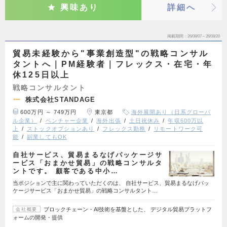
興味あり
詳細へ
掲載期間
26/08/07～26/08/20
貿易未経験から"事業創造型"の戦略コンサル
タントへ｜PM経験者｜フレックス・在宅・年
休125日以上
戦略コンサルタント
株式会社STANDAGE
600万円 ～ 749万円
東京都
海外展開あり（日系グローバ
ル企業）
ベンチャー企業
海外出張
土日祝休み
年収600万以
上
ストックオプションあり
フレックス勤務
リモートワーク可
能
副業してもOK
自社サービス、貿易まるなげパッケージサ
ービス「おまかせ貿易」の戦略コンサルタ
ントです。 顧客である中小…
当ポジションで主に関わっていただくのは、 自社サービス、貿易まるなげパッ
ケージサービス「おまかせ貿易」の戦略コンサルタント…
ブロックチェーン・AI技術を基盤とした、 デジタル貿易プラットフ
会社概要
ォームの開発・提供