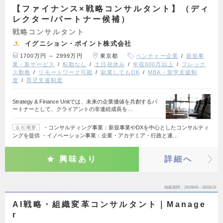
【ファイナンス×戦略コンサルタント】（ディ
レクター/パートナー候補）
戦略コンサルタント
イグニション・ポイント株式会社
1700万円 ～ 2999万円
東京都
ベンチャー企業
新規事
業・新サービス
転勤なし
土日祝休み
年収600万以上
フレック
ス勤務
リモートワーク可能
副業してもOK
MBA・留学支援制
度
育児支援制度
Strategy & Finance Unitでは、未来の企業価値を共創するパ
ートナーとして、クライアントの非連続成長を…
・コンサルティング事業：新規事業やDXを中心としたコンサルティ
会社概要
ングを提供 ・イノベーション事業：企業・アカデミア・行政と連…
興味あり
詳細へ
掲載期間
26/08/06～26/08/19
AI戦略・組織変革コンサルタント｜Manage
r