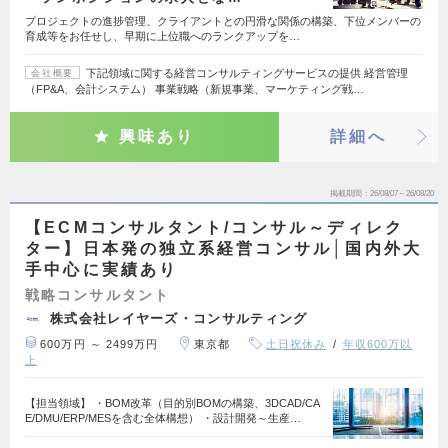
プロジェクトの進捗管理、クライアントとの円滑な関係の構築、下位メンバーの
育成等をお任せし、早期に上位職へのランクアップを…
下記領域に関する経営コンサルティングサービスの提供 経営管理
会社概要
（FP&A、会計システム） 事業戦略（新規事業、マーケティング戦…
興味あり
詳細へ
掲載期間
26/08/07～26/08/20
【ECMコンサルタント/コンサル～ディレク
ター】日本発の独立系経営コンサル│国内外大
手中心に実績あり
戦略コンサルタント
株式会社レイヤーズ・コンサルティング
600万円 ～ 2499万円
東京都
土日祝休み
年収600万以
上
【担当領域】 ・BOM改革（目的別BOMの構築、3DCAD/CA
E/DMU/ERP/MESを含む全体構想） ・設計開発～生産…