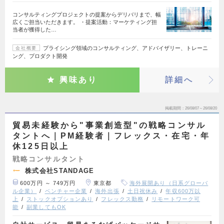
コンサルティングプロジェクトの提案からデリバリまで、幅
広くご担当いただきます。 ・提案活動：マーケティング担
当者が獲得した…
プライシング領域のコンサルティング、アドバイザリー、トレーニ
会社概要
ング、プロダクト開発
興味あり
詳細へ
掲載期間
26/08/07～26/08/20
貿易未経験から"事業創造型"の戦略コンサル
タントへ｜PM経験者｜フレックス・在宅・年
休125日以上
戦略コンサルタント
株式会社STANDAGE
600万円 ～ 749万円
東京都
海外展開あり（日系グローバ
ル企業）
ベンチャー企業
海外出張
土日祝休み
年収600万以
上
ストックオプションあり
フレックス勤務
リモートワーク可
能
副業してもOK