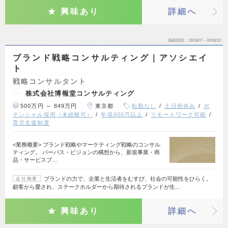
興味あり
詳細へ
掲載期間
26/08/07～26/08/20
ブランド戦略コンサルティング｜アソシエイ
ト
戦略コンサルタント
株式会社博報堂コンサルティング
500万円 ～ 849万円
東京都
転勤なし
土日祝休み
ポ
テンシャル採用（未経験可）
年収600万以上
リモートワーク可能
育児支援制度
<業務概要> ブランド戦略やマーケティング戦略のコンサル
ティング。 パーパス・ビジョンの構想から、新規事業・商
品・サービスブ…
ブランドの力で、企業と生活者をむすび、社会の可能性をひらく。
会社概要
顧客から愛され、ステークホルダーから期待されるブランドが生…
興味あり
詳細へ