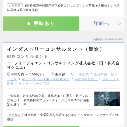
●医療機関を対処津尾下経営コンサルティング事業 ●各種セミナー講
会社概要
演業務 ●通信販売業務
興味あり
詳細へ
掲載期間
26/08/07～26/08/20
インダストリーコンサルタント（製造）
戦略コンサルタント
フォーティエンスコンサルティング株式会社（旧：株式会
社クニエ）
600万円 ～ 1599万円
東京都
大手企業
新規事業・新サ
ービス
ポテンシャル採用（未経験可）
年収600万以上
フレックス
勤務
リモートワーク可能
・製造業に対する戦略立案・業務改革・IT導入・新ビジネス
立ち上げ ・新業務特化プラットフォームビジネスの計画策
定と遂行 ・中…
経営戦略・企業変革を実現するためのコンサルティングサービスの
会社概要
提供