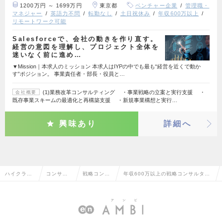
1200万円 ～ 1699万円
東京都
ベンチャー企業
管理職・
マネジャー
英語力不問
転勤なし
土日祝休み
年収600万以上
リモートワーク可能
Salesforceで、会社の動きを作り直す。
経営の意図を理解し、プロジェクト全体を
迷いなく前に進め…
▼Mission｜本求人のミッション 本求人はIYPの中でも最も“経営を近くで動か
す”ポジション。 事業責任者・部長・役員と…
(1)業務改革コンサルティング ・事業戦略の立案と実行支援 ・
会社概要
既存事業スキームの最適化と再構築支援 ・新規事業構想と実行…
興味あり
詳細へ
ハイクラス
コンサル
戦略コンサ
年収600万以上の戦略コンサルタン
求人TOP
タント系
ルタント
トの転職・求人情報一覧