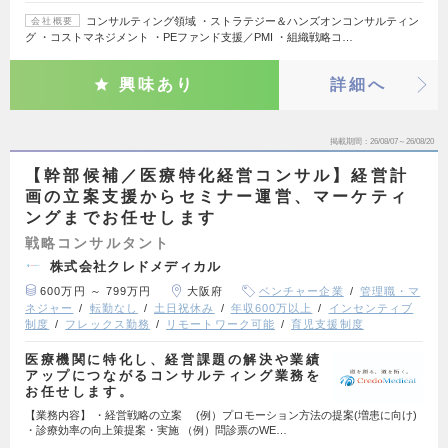
コンサルティング領域 ・ストラテジー＆ハンズオンコンサルティン
会社概要
グ ・コストマネジメント ・PEファンド支援／PMI ・組織戦略コ…
興味あり
詳細へ
掲載期間
26/08/07～26/08/20
【幹部候補／医療特化経営コンサル】経営計
画の立案支援からセミナー運営、マーケティ
ングまでお任せします
戦略コンサルタント
株式会社クレドメディカル
600万円 ～ 799万円
大阪府
ベンチャー企業
管理職・マ
ネジャー
転勤なし
土日祝休み
年収600万以上
インセンティブ
制度
フレックス勤務
リモートワーク可能
育児支援制度
医療機関に特化し、経営課題の解決や業績
アップにつながるコンサルティング業務を
お任せします。
【業務内容】 ・経営戦略の立案 (例）プロモーション方法の提案(増患に向け)
・診療効率の向上策提案・実施 （例）問診票のWE…