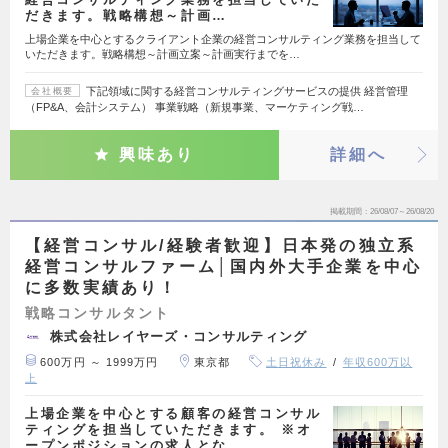
だきます。戦略構想～計画…
上場企業を中心とするクライアント企業の経営コンサルティング業務を担当して
いただきます。戦略構想～計画立案～計画実行までを…
下記領域に関する経営コンサルティングサービスの提供 経営管理
会社概要
（FP&A、会計システム） 事業戦略（新規事業、マーケティング戦…
興味あり
詳細へ
掲載期間
26/08/07～26/08/20
【経営コンサル/経験者歓迎】日本発の独立系
経営コンサルファーム│国内外大手企業を中心
に多数実績あり！
戦略コンサルタント
株式会社レイヤーズ・コンサルティング
600万円 ～ 1999万円
東京都
土日祝休み
年収600万以
上
上場企業を中心とする顧客の経営コンサル
ティングを担当していただきます。 ※オ
ープンポジションの求人とな…