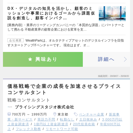
DX・デジタルの知見を活かし、顧客のミ
ッションや事業におけるゴールから課題仮
説を創造し、顧客インパク…
[業務内容] ・業界のリーディングカンパニーの「本質的な課題」にパートナーと
して携わる 不動産業界の顧客企業における変革を支…
WealthParkは、オルタナティブアセットのデジタルインフラを目指
会社概要
すスタートアップITベンチャーです。 現在はまず、オ…
興味あり
詳細へ
掲載期間
26/08/07～26/08/20
価格戦略で企業の成長を加速させるプライス
コンサルタント
戦略コンサルタント
プライシングスタジオ株式会社
700万円 ～ 1999万円
東京都
ベンチャー企業
新規事
業・新サービス
英語力不問
転勤なし
土日祝休み
3,000万円以
上資金調達済
1億円以上資金調達済
20代役員在籍
年収600万以
上
フレックス勤務
リモートワーク可能