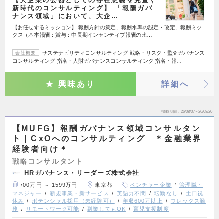
【大企業の公器としての存在意義を見直す
新時代のコンサルティング】 「報酬ガバ
ナンス領域」において、大企…
【お任せするミッション】 報酬方針の策定、報酬水準の設定・改定、報酬ミッ
クス（基本報酬：賞与：中長期インセンティブ報酬の比…
サステナビリティコンサルティング 戦略・リスク・監査ガバナンス
会社概要
コンサルティング 指名・人財ガバナンスコンサルティング 指名・報…
興味あり
詳細へ
掲載期間
26/08/07～26/08/20
【MUFG】報酬ガバナンス領域コンサルタン
ト｜CxOへのコンサルティング ＊金融業界
経験者向け＊
戦略コンサルタント
HRガバナンス・リーダーズ株式会社
700万円 ～ 1599万円
東京都
ベンチャー企業
管理職・
マネジャー
新規事業・新サービス
英語力不問
転勤なし
土日祝
休み
ポテンシャル採用（未経験可）
年収600万以上
フレックス勤
務
リモートワーク可能
副業してもOK
育児支援制度