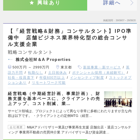
興味あり
詳細へ
掲載期間
26/08/07～26/08/20
【「経営戦略&財務」コンサルタント】IPO準
備中 店舗ビジネス業界特化型の総合コンサ
ル支援企業
戦略コンサルタント
株式会社M＆A Properties
500万円 ～ 2999万円
東京都
新規事業・新サービス
英
語力不問
転勤なし
土日祝休み
ポテンシャル採用（未経験可）
社長・役員直下
年収600万以上
インセンティブ制度
ストックオプ
ションあり
リモートワーク可能
経営戦略（中期経営計画、事業計画）、財
務支援を基本ベースに、クライアントの売
上アップ、コスト削減、業…
サービス領域は、プロジェクトによって異なり非常に多岐にわたりますが主な内
容は以下です。 ・クライアントとの定例MTG（経営…
M&Aアドバリザリー業及び事業再生支援 店舗出店・退店コンサルテ
会社概要
ィング 事業用不動産の売買仲介業 アドバイザリー及び資金調達…