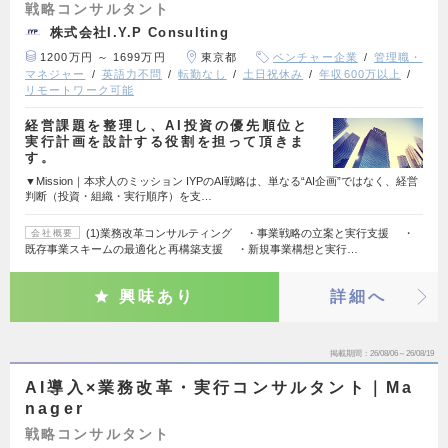
戦略コンサルタント
株式会社I.Y.P Consulting
1200万円 ～ 1699万円
東京都
ベンチャー企業
管理職・
マネジャー
英語力不問
転勤なし
土日祝休み
年収600万以上
リモートワーク可能
経営課題を整理し、AI投資の優先順位と
実行計画を設計する役割を担って頂きま
す。
▼Mission｜本求人のミッション IYPのAI戦略は、単なる“AI企画”ではなく、経営
判断（投資・組織・実行順序）を支…
(1)業務改革コンサルティング ・事業戦略の立案と実行支援 ・
会社概要
既存事業スキームの最適化と再構築支援 ・新規事業構想と実行…
興味あり
詳細へ
掲載期間
26/08/06～26/08/19
AI導入×業務改革・実行コンサルタント｜Ma
nager
戦略コンサルタント