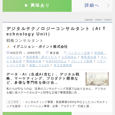
興味あり
詳細へ
掲載期間
26/08/07～26/08/20
デジタルテクノロジーコンサルタント（AI T
echnology Unit）
戦略コンサルタント
イグニション・ポイント株式会社
600万円 ～ 2999万円
東京都
ベンチャー企業
管理職・
マネジャー
新規事業・新サービス
土日祝休み
事業責任者
サー
ビス責任者
開発責任者
年収600万以上
フレックス勤務
リモー
トワーク可能
副業してもOK
育児支援制度
データ・AI（生成AI含む）、デジタル戦
略、マーケティング、プロダクト開発な
ど、多様な専門性を掛け合…
私たちが行なうのは、従来のコンサルティング支援ではありません。 デジタル
を梃に各ステークホルダーと対等な立場で事業課題に向…
・コンサルティング事業：新規事業やDXを中心としたコンサルティ
会社概要
ングを提供 ・イノベーション事業：企業・アカデミア・行政と連…