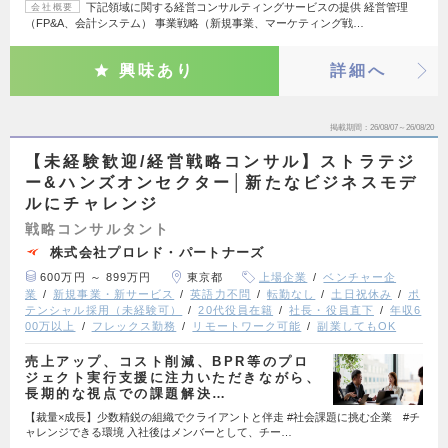
下記領域に関する経営コンサルティングサービスの提供 経営管理
会社概要
（FP&A、会計システム） 事業戦略（新規事業、マーケティング戦…
興味あり
詳細へ
掲載期間
26/08/07～26/08/20
【未経験歓迎/経営戦略コンサル】ストラテジ
ー&ハンズオンセクター│新たなビジネスモデ
ルにチャレンジ
戦略コンサルタント
株式会社プロレド・パートナーズ
600万円 ～ 899万円
東京都
上場企業
ベンチャー企
業
新規事業・新サービス
英語力不問
転勤なし
土日祝休み
ポ
テンシャル採用（未経験可）
20代役員在籍
社長・役員直下
年収6
00万以上
フレックス勤務
リモートワーク可能
副業してもOK
売上アップ、コスト削減、BPR等のプロ
ジェクト実行支援に注力いただきながら、
長期的な視点での課題解決…
【裁量×成長】少数精鋭の組織でクライアントと伴走 #社会課題に挑む企業 #チ
ャレンジできる環境 入社後はメンバーとして、チー…