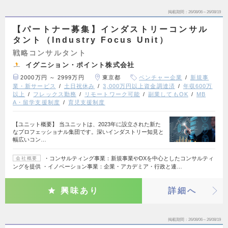
掲載期間
26/08/06～26/08/19
【パートナー募集】インダストリーコンサル
タント（Industry Focus Unit）
戦略コンサルタント
イグニション・ポイント株式会社
2000万円 ～ 2999万円
東京都
ベンチャー企業
新規事
業・新サービス
土日祝休み
3,000万円以上資金調達済
年収600万
以上
フレックス勤務
リモートワーク可能
副業してもOK
MB
A・留学支援制度
育児支援制度
【ユニット概要】 当ユニットは、2023年に設立された新た
なプロフェッショナル集団です。深いインダストリー知見と
幅広いコン…
・コンサルティング事業：新規事業やDXを中心としたコンサルティ
会社概要
ングを提供 ・イノベーション事業：企業・アカデミア・行政と連…
興味あり
詳細へ
掲載期間
26/08/06～26/08/19