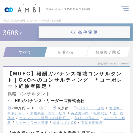
若手ハイキャリアのスカウト転職
年収600万以上の戦略コンサルタントの転職・求人情報
3608
条件変更
件
すべて
新着のみ
掲載終了間近
掲載期間
26/08/07～26/08/20
【MUFG】報酬ガバナンス領域コンサルタン
ト｜CxOへのコンサルティング ＊コーポレ
ート経験者限定＊
戦略コンサルタント
HRガバナンス・リーダーズ株式会社
700万円 ～ 1599万円
東京都
ベンチャー企業
管理職・
マネジャー
新規事業・新サービス
英語力不問
転勤なし
土日祝
休み
ポテンシャル採用（未経験可）
年収600万以上
フレックス勤
務
リモートワーク可能
副業してもOK
育児支援制度