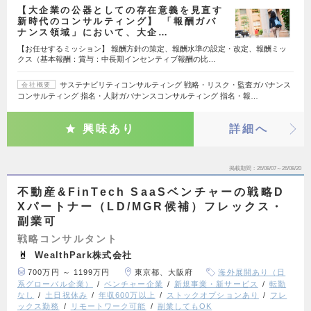
【大企業の公器としての存在意義を見直す
新時代のコンサルティング】 「報酬ガバ
ナンス領域」において、大企…
【お任せするミッション】 報酬方針の策定、報酬水準の設定・改定、報酬ミッ
クス（基本報酬：賞与：中長期インセンティブ報酬の比…
サステナビリティコンサルティング 戦略・リスク・監査ガバナンス
会社概要
コンサルティング 指名・人財ガバナンスコンサルティング 指名・報…
興味あり
詳細へ
掲載期間
26/08/07～26/08/20
不動産&FinTech SaaSベンチャーの戦略D
Xパートナー（LD/MGR候補）フレックス・
副業可
戦略コンサルタント
WealthPark株式会社
700万円 ～ 1199万円
東京都、大阪府
海外展開あり（日
系グローバル企業）
ベンチャー企業
新規事業・新サービス
転勤
なし
土日祝休み
年収600万以上
ストックオプションあり
フレ
ックス勤務
リモートワーク可能
副業してもOK