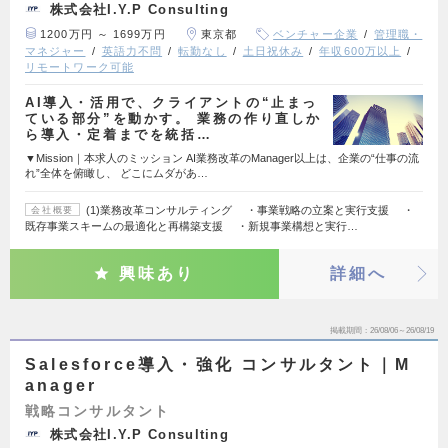
株式会社I.Y.P Consulting
1200万円 ～ 1699万円
東京都
ベンチャー企業
管理職・
マネジャー
英語力不問
転勤なし
土日祝休み
年収600万以上
リモートワーク可能
AI導入・活用で、クライアントの“止まっ
ている部分”を動かす。 業務の作り直しか
ら導入・定着までを統括…
▼Mission｜本求人のミッション AI業務改革のManager以上は、企業の“仕事の流
れ”全体を俯瞰し、 どこにムダがあ…
(1)業務改革コンサルティング ・事業戦略の立案と実行支援 ・
会社概要
既存事業スキームの最適化と再構築支援 ・新規事業構想と実行…
興味あり
詳細へ
掲載期間
26/08/06～26/08/19
Salesforce導入・強化 コンサルタント｜M
anager
戦略コンサルタント
株式会社I.Y.P Consulting