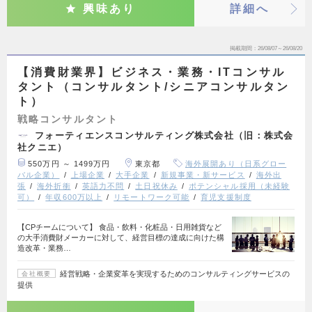
興味あり
詳細へ
掲載期間
26/08/07～26/08/20
【消費財業界】ビジネス・業務・ITコンサル
タント（コンサルタント/シニアコンサルタン
ト）
戦略コンサルタント
フォーティエンスコンサルティング株式会社（旧：株式会
社クニエ）
550万円 ～ 1499万円
東京都
海外展開あり（日系グロー
バル企業）
上場企業
大手企業
新規事業・新サービス
海外出
張
海外折衝
英語力不問
土日祝休み
ポテンシャル採用（未経験
可）
年収600万以上
リモートワーク可能
育児支援制度
【CPチームについて】 食品・飲料・化粧品・日用雑貨など
の大手消費財メーカーに対して、経営目標の達成に向けた構
造改革・業務…
経営戦略・企業変革を実現するためのコンサルティングサービスの
会社概要
提供