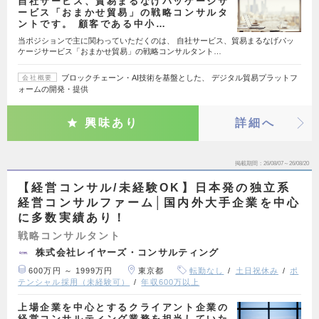
自社サービス、貿易まるなげパッケージサ
ービス「おまかせ貿易」の戦略コンサルタ
ントです。 顧客である中小…
当ポジションで主に関わっていただくのは、 自社サービス、貿易まるなげパッ
ケージサービス「おまかせ貿易」の戦略コンサルタント…
ブロックチェーン・AI技術を基盤とした、 デジタル貿易プラットフ
会社概要
ォームの開発・提供
興味あり
詳細へ
掲載期間
26/08/07～26/08/20
【経営コンサル/未経験OK】日本発の独立系
経営コンサルファーム│国内外大手企業を中心
に多数実績あり！
戦略コンサルタント
株式会社レイヤーズ・コンサルティング
600万円 ～ 1999万円
東京都
転勤なし
土日祝休み
ポ
テンシャル採用（未経験可）
年収600万以上
上場企業を中心とするクライアント企業の
経営コンサルティング業務を担当していた