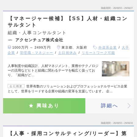
掲載期間
26/08/03～26/08/27
【マネージャー候補】【SS】人材・組織コン
サルタント
組織・人事コンサルタント
アクセンチュア株式会社
1000万円 ～ 2499万円
東京都、大阪府
外資系企業
大手
企業
管理職・マネジャー
土日祝休み
リモートワーク可能
人事制度や組織設計、人材マネジメント、業務やテクノロジ
ーの活用などヒトと組織に関わるテーマを幅広く扱ってお
り、「組織がど…
世界有数のソリューションおよびプロフェッショナルサービス企業
会社概要
として、世界をリードする企業や組織の変革を支援しています。 企…
興味あり
詳細へ
掲載期間
26/08/03～26/08/16
【人事・採用コンサルティング/リーダー】第