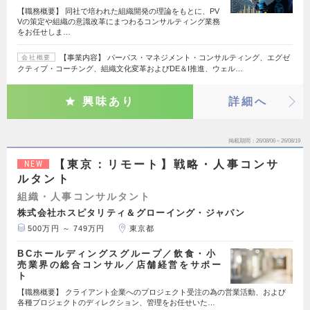
【職務概要】 同社で培われた組織開発の理論をもとに、PV
Vの策定や組織の意識改革にまつわるコンサルティング業務
をお任せしま…
【事業内容】 パーパス・マネジメント・コンサルティング、エグゼ
会社概要
クティブ・コーチング、組織文化変革およびDE＆I推進、ウェル…
興味あり
詳細へ
掲載期間
26/08/06～26/08/19
【東京：リモート】戦略・人事コンサ
NEW
ルタント
組織・人事コンサルタント
株式会社ホスピタリティ＆グローイング・ジャパン
500万円 ～ 749万円
東京都
BCホールディングスグループ／飲食・小
売業界の総合コンサル／店舗経営をサポー
ト
【職務概要】 クライアント企業へのプロジェクト受注の為の営業活動、および
各種プロジェクトのディレクション、管理をお任せいた…