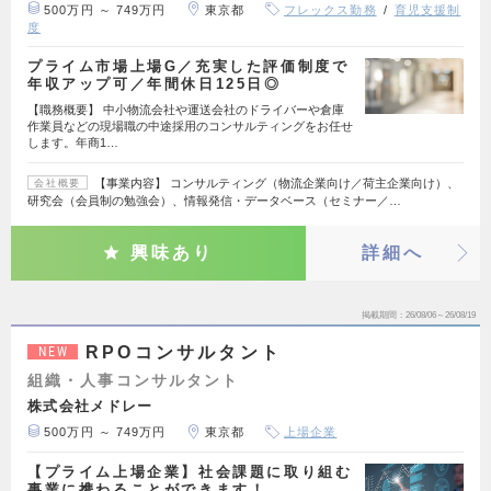
500万円 ～ 749万円
東京都
フレックス勤務
育児支援制
度
プライム市場上場G／充実した評価制度で
年収アップ可／年間休日125日◎
【職務概要】 中小物流会社や運送会社のドライバーや倉庫
作業員などの現場職の中途採用のコンサルティングをお任せ
します。年商1…
【事業内容】 コンサルティング（物流企業向け／荷主企業向け）、
会社概要
研究会（会員制の勉強会）、情報発信・データベース（セミナー／…
興味あり
詳細へ
掲載期間
26/08/06～26/08/19
RPOコンサルタント
NEW
組織・人事コンサルタント
株式会社メドレー
500万円 ～ 749万円
東京都
上場企業
【プライム上場企業】社会課題に取り組む
事業に携わることができます！