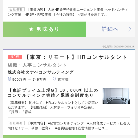
【事業内容】 人材HR業界特化型エージェント事業 ヘッドハンティ
会社概要
ング事業 HRBP・RPO事業 【会社の特徴】 ＜繋がりを通じて…
興味あり
詳細へ
掲載期間
26/08/06～26/08/19
【東京：リモート】HRコンサルタント
NEW
組織・人事コンサルタント
株式会社タナベコンサルティング
500万円 ～ 749万円
東京都
【東証プライム上場G】10，000社以上の
コンサルティング実績／退職金制度あり
【職務概要】 同社にて、HRコンサルタントとしてご活躍い
ただきます。 【職務詳細】 人材ポートフォリオを定義し、
「採用」「育成…
【事業内容】 ■経営コンサルティング ■人材育成サービス（社会人
会社概要
向けセミナー、研修、教育） ■会員組織向け経営情報サービス…