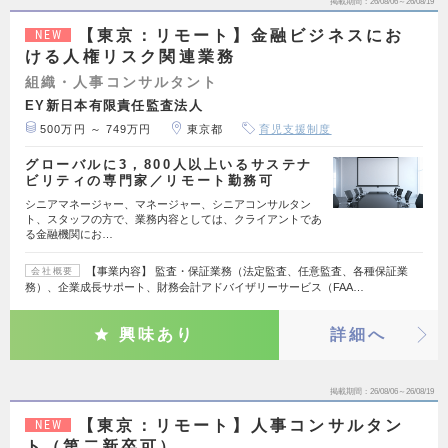
掲載期間
26/08/06～26/08/19
【東京：リモート】金融ビジネスにお
NEW
ける人権リスク関連業務
組織・人事コンサルタント
EY新日本有限責任監査法人
500万円 ～ 749万円
東京都
育児支援制度
グローバルに3，800人以上いるサステナ
ビリティの専門家／リモート勤務可
シニアマネージャー、マネージャー、シニアコンサルタン
ト、スタッフの方で、業務内容としては、クライアントであ
る金融機関にお…
【事業内容】 監査・保証業務（法定監査、任意監査、各種保証業
会社概要
務）、企業成長サポート、財務会計アドバイザリーサービス（FAA…
興味あり
詳細へ
掲載期間
26/08/06～26/08/19
【東京：リモート】人事コンサルタン
NEW
ト（第二新卒可）