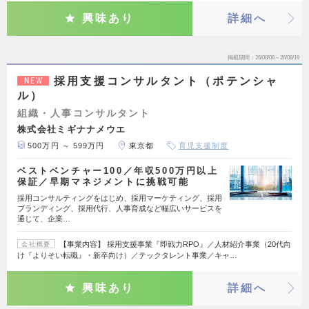
興味あり
詳細へ
掲載期間
26/08/06～26/08/19
採用支援コンサルタント（ポテンシャ
NEW
ル）
組織・人事コンサルタント
株式会社ミギナナメウエ
500万円 ～ 599万円
東京都
育児支援制度
ベストベンチャー100／年収500万円以上
保証／早期マネジメントに挑戦可能
採用コンサルティングをはじめ、採用マーケティング、採用
ブランディング、採用代行、人事育成など幅広いサービスを
通じて、企業…
【事業内容】 採用支援事業『即戦力RPO』／人材紹介事業（20代向
会社概要
け『よりそい転職』・新卒向け）／テックタレント事業／キャ…
興味あり
詳細へ