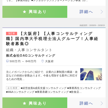
です。 【事業内容】 ■デジタルトランスフォーメーション事業（D…
興味あり
詳細へ
掲載期間
26/08/06～26/08/19
【大阪府】【人事コンサルティング
NEW
職】国内準大手税理士法人グループ！人事経
験者募集◎
組織・人事コンサルタント
株式会社OAGコンサルティング
500万円 ～ 849万円
大阪府
主にメガバンクからのご紹介で、企業の人事制度の構築・改
定などの依頼が多数あります。今後も増加する案件に対応す
るための増員…
■経営改善&成長支援コンサルティング ■事業再生コンサルティング
会社概要
■M&Aコンサルティング ■事業承継コンサルティング ■飲食店…
興味あり
詳細へ