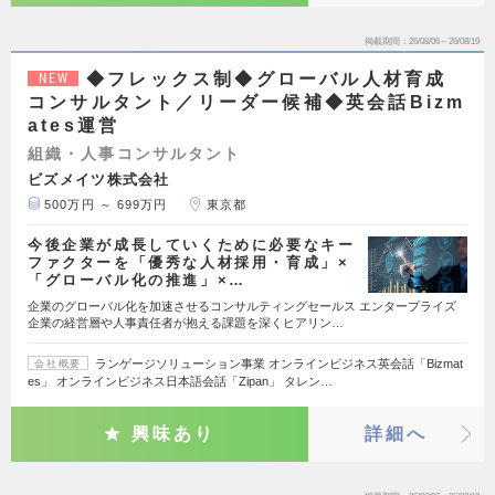
掲載期間
26/08/06～26/08/19
◆フレックス制◆グローバル人材育成
NEW
コンサルタント／リーダー候補◆英会話Bizm
ates運営
組織・人事コンサルタント
ビズメイツ株式会社
500万円 ～ 699万円
東京都
今後企業が成長していくために必要なキー
ファクターを「優秀な人材採用・育成」×
「グローバル化の推進」×…
企業のグローバル化を加速させるコンサルティングセールス エンタープライズ
企業の経営層や人事責任者が抱える課題を深くヒアリン…
ランゲージソリューション事業 オンラインビジネス英会話「Bizmat
会社概要
es」 オンラインビジネス日本語会話「Zipan」 タレン…
興味あり
詳細へ