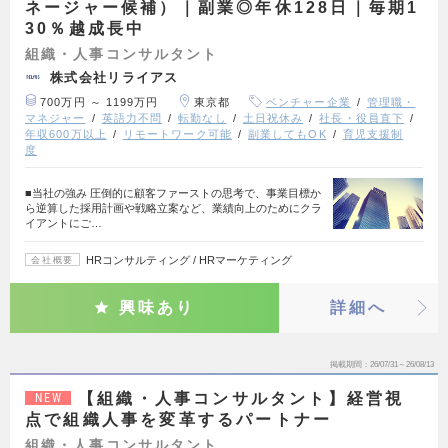
ネージャー候補）｜副業◎年休128日｜毎期1
30％越成長中
組織・人事コンサルタント
株式会社リライアス
700万円 ～ 1199万円
東京都
ベンチャー企業
管理職・
マネジャー
英語力不問
転勤なし
土日祝休み
社長・役員直下
年収600万以上
リモートワーク可能
副業してもOK
育児支援制
度
■当社の強み 圧倒的に顧客ファーストの思考で、事業目標か
ら逆算した採用計画や戦略立案など、業績向上のためにクラ
イアントにご…
HRコンサルティング / HRマーケティング
会社概要
興味あり
詳細へ
掲載期間
26/07/31～26/08/13
【組織・人事コンサルタント】経営視
NEW
点で組織人事を変革するパートナー
組織・人事コンサルタント