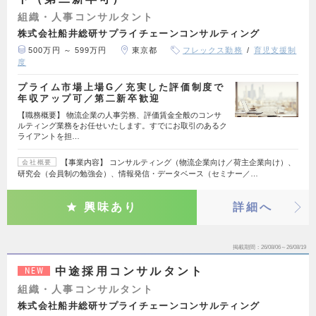
組織・人事コンサルタント
株式会社船井総研サプライチェーンコンサルティング
500万円 ～ 599万円
東京都
フレックス勤務
育児支援制
度
プライム市場上場G／充実した評価制度で
年収アップ可／第二新卒歓迎
【職務概要】 物流企業の人事労務、評価賃金全般のコンサ
ルティング業務をお任せいたします。すでにお取引のあるク
ライアントを担…
【事業内容】 コンサルティング（物流企業向け／荷主企業向け）、
会社概要
研究会（会員制の勉強会）、情報発信・データベース（セミナー／…
興味あり
詳細へ
掲載期間
26/08/06～26/08/19
中途採用コンサルタント
NEW
組織・人事コンサルタント
株式会社船井総研サプライチェーンコンサルティング