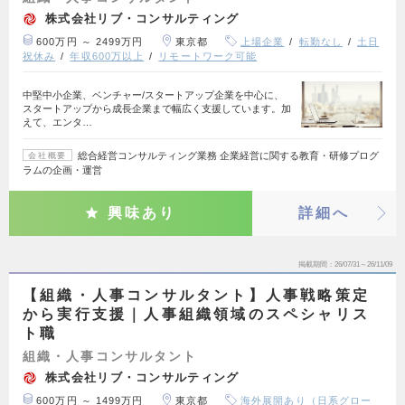
株式会社リブ・コンサルティング
600万円 ～ 2499万円
東京都
上場企業
転勤なし
土日
祝休み
年収600万以上
リモートワーク可能
中堅中小企業、ベンチャー/スタートアップ企業を中心に、
スタートアップから成長企業まで幅広く支援しています。加
えて、エンタ…
総合経営コンサルティング業務 企業経営に関する教育・研修プログ
会社概要
ラムの企画・運営
興味あり
詳細へ
掲載期間
26/07/31～26/11/09
【組織・人事コンサルタント】人事戦略策定
から実行支援｜人事組織領域のスペシャリス
ト職
組織・人事コンサルタント
株式会社リブ・コンサルティング
600万円 ～ 1499万円
東京都
海外展開あり（日系グロー