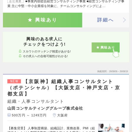
■事業内容総合経営コンサルティング事業 ■経営コンサルティング事
会社概要
業 主に中堅・中小企業様を対象に、チームコンサルティングによ…
興味あり
詳細へ
興味のある求人に
チェックをつけよう!
興味あり
スカウトのマッチング精度があがる!
その求人への合格可能性がわかる!
掲載期間
26/08/06～26/08/19
【京阪神】組織人事コンサルタント
NEW
（ポテンシャル）【大阪支店・神戸支店・京
都支店】
組織・人事コンサルタント
山田コンサルティンググループ株式会社
500万円 ～ 1249万円
大阪府
【募集背景】 人事制度構築、組織設計、業務改善、PMI（組