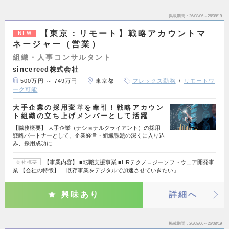
掲載期間
26/08/06～26/08/19
【東京：リモート】戦略アカウントマ
NEW
ネージャー（営業）
組織・人事コンサルタント
sincereed株式会社
500万円 ～ 749万円
東京都
フレックス勤務
リモートワ
ーク可能
大手企業の採用変革を牽引！戦略アカウン
ト組織の立ち上げメンバーとして活躍
【職務概要】 大手企業（ナショナルクライアント）の採用
戦略パートナーとして、企業経営・組織課題の深くに入り込
み、採用成功に…
【事業内容】 ■転職支援事業 ■HRテクノロジーソフトウェア開発事
会社概要
業 【会社の特徴】 「既存事業をデジタルで加速させていきたい」…
興味あり
詳細へ
掲載期間
26/08/06～26/08/19