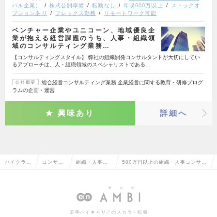
バル企業）
株式公開準備
転勤なし
年収600万以上
ストックオ
プションあり
フレックス勤務
リモートワーク可能
ベンチャー企業やユニコーン、地域優良企
業が抱える経営課題のうち、人事・組織領
域のコンサルティング業務…
【コンサルティングスタイル】 弊社の組織開発コンサルタントが大切にしてい
るアプローチは、人・組織領域のスペシャリストである…
総合経営コンサルティング業務 企業経営に関する教育・研修プログ
会社概要
ラムの企画・運営
興味あり
詳細へ
ハイクラス
コンサル
組織・人事コ
500万円以上の組織・人事コンサル
求人TOP
タント系
ンサルタント
タントの転職・求人情報一覧
若手ハイキャリアのスカウト転職