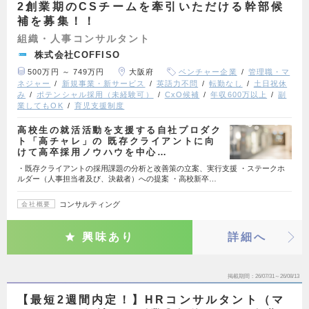
2創業期のCSチームを牽引いただける幹部候
補を募集！！
組織・人事コンサルタント
株式会社COFFISO
500万円 ～ 749万円
大阪府
ベンチャー企業
管理職・マ
ネジャー
新規事業・新サービス
英語力不問
転勤なし
土日祝休
み
ポテンシャル採用（未経験可）
CxO候補
年収600万以上
副
業してもOK
育児支援制度
高校生の就活活動を支援する自社プロダク
ト「高チャレ」の 既存クライアントに向
けて高卒採用ノウハウを中心…
・既存クライアントの採用課題の分析と改善策の立案、実行支援 ・ステークホ
ルダー（人事担当者及び、決裁者）への提案 ・高校新卒…
コンサルティング
会社概要
興味あり
詳細へ
掲載期間
26/07/31～26/08/13
【最短2週間内定！】HRコンサルタント（マ