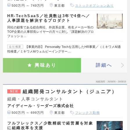
500万円 ～ 749万円
東京都
ストックオプションあり
HR-TechSaaS／社員数は3年で4倍へ／
人事課題を解決するプロダクト
同社の顧客である総合商社、外資系企業、有名メーカー等の
TOP企業の人事部長レイヤーの方々に対し「課題解決のプロ
フェッショ…
【事業内容】 Personality Techを活用したHR事業／（ミキワメAI適
会社概要
性検査／ミキワメAIウェルビーイングサー…
興味あり
詳細へ
掲載期間
26/08/06～26/08/19
組織開発コンサルタント（ジュニア）
NEW
組織・人事コンサルタント
アイディール・リーダーズ株式会社
500万円 ～ 699万円
東京都
フレックス勤務
フルフレックス／少数精鋭で経営層を対象
に組織改革を支援