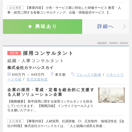
【事業内容】 小売・サービス業に特化した研修サービス 教育・人
会社概要
事・経営に関する各種コンサルティング、出版・情報提供サービス 【…
興味あり
詳細へ
掲載期間
26/08/06～26/08/19
採用コンサルタント
NEW
組織・人事コンサルタント
株式会社カケハシスカイ
500万円 ～ 649万円
東京都
フレックス勤務
リモートワ
ーク可能
育児支援制度
企業の採用・育成・定着を総合的に支援す
る人材ソリューション企業
【職務概要】 新卒採用に関する採用コンサルタントを担当
していただきます。 【職務詳細】 インサイドセールスより
引き継いだアポイ…
【事業内容】 人材採用、社員研修、CI、広告制作、地域活性化 【会
会社概要
社の特徴】 株式会社カケハシスカイは、「人と組織の成長を加速…