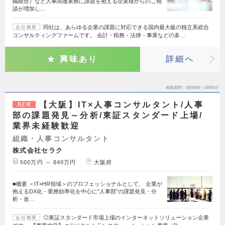
織統合）など人事関連業務に課題を抱える企業様からのご相
談が増加し…
同社は、あらゆる企業の課題に対応できる国内最大級の独立系総合
会社概要
コンサルティングファームです。 会計・税務・法律・事業などの多…
興味あり
詳細へ
掲載期間
26/08/06～26/08/19
【大阪】IT×人事コンサルタント/人事
NEW
部の課題発見～分析/東証スタンダード上場/
業界未経験歓迎
組織・人事コンサルタント
株式会社セラク
500万円 ～ 849万円
大阪府
■概要 ＜IT×HR領域＞のプロフェッショナルとして、 企業が
抱えるDX化・業務効率化を中心に”人事部”の課題発見・分
析・改…
◎東証スタンダード市場上場のインターネットソリューション企業
会社概要