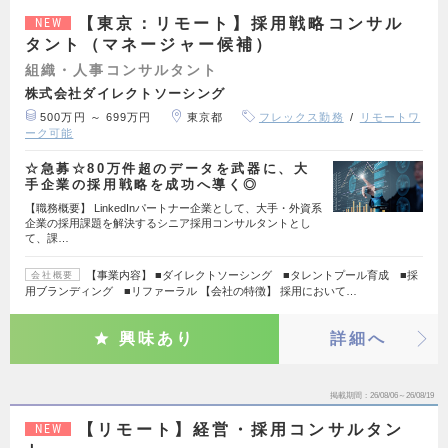
【東京：リモート】採用戦略コンサル
NEW
タント（マネージャー候補）
組織・人事コンサルタント
株式会社ダイレクトソーシング
500万円 ～ 699万円
東京都
フレックス勤務
リモートワ
ーク可能
☆急募☆80万件超のデータを武器に、大
手企業の採用戦略を成功へ導く◎
【職務概要】 LinkedInパートナー企業として、大手・外資系
企業の採用課題を解決するシニア採用コンサルタントとし
て、課…
【事業内容】 ■ダイレクトソーシング ■タレントプール育成 ■採
会社概要
用ブランディング ■リファーラル 【会社の特徴】 採用において…
興味あり
詳細へ
掲載期間
26/08/06～26/08/19
【リモート】経営・採用コンサルタン
NEW