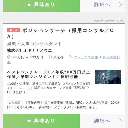
興味あり
詳細へ
掲載期間
26/08/06～26/08/19
ポジションサーチ（採用コンサル／C
NEW
A）
組織・人事コンサルタント
株式会社ミギナナメウエ
500万円 ～ 599万円
東京都
フレックス勤務
育児支援制
度
ベストベンチャー100／年収500万円以上
保証／早期マネジメントに挑戦可能
ご経験やご希望、適性に応じて最適なポジションをご提案し
ます。主に、（1）採用コンサルティング事業『即戦力RP
O』または（…
【事業内容】 採用支援事業『即戦力RPO』／人材紹介事業（20代向
会社概要
け『よりそい転職』・新卒向け）／テックタレント事業／キャ…
興味あり
詳細へ