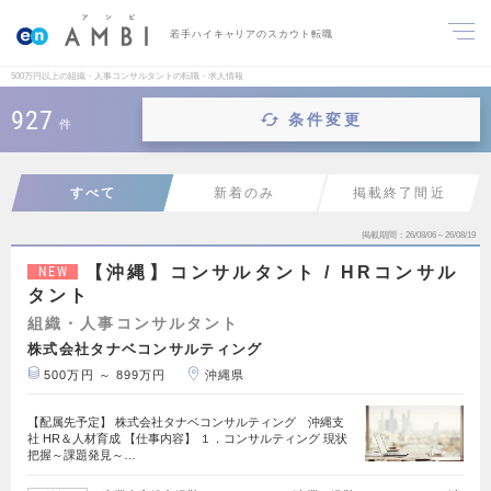
若手ハイキャリアのスカウト転職
500万円以上の組織・人事コンサルタントの転職・求人情報
927
条件変更
件
すべて
新着のみ
掲載終了間近
掲載期間
26/08/06～26/08/19
【沖縄】コンサルタント / HRコンサル
NEW
タント
組織・人事コンサルタント
株式会社タナベコンサルティング
500万円 ～ 899万円
沖縄県
【配属先予定】 株式会社タナベコンサルティング 沖縄支
社 HR＆人材育成 【仕事内容】 １．コンサルティング 現状
把握～課題発見～…