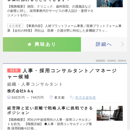
【職務概要】 病院、クリニック、歯科医院、介護施設など
の顧客に対し、採用事務代行サービスの導入設計・運用マネ
ジメントを行い…
【事業内容】 人材プラットフォーム事業／医療プラットフォーム事
会社概要
業 【会社の特徴】 同社は、医療・介護分野に特化した多機能プラッ…
興味あり
詳細へ
掲載期間
26/08/06～26/08/19
人事・採用コンサルタント／マネージ
NEW
ャー候補
組織・人事コンサルタント
株式会社b＆q
500万円 ～ 749万円
東京都
育児支援制度
経営陣と近い距離で戦略人事に挑戦できる
ポジション
【職務概要】 同社の中途採用向け人事・採用コンサルタン
トを担当。 【職務詳細】 ◆人事・採用コンサルティング業
務 採用戦略や計画…