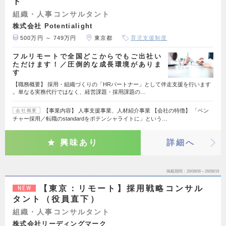
ト
組織・人事コンサルタント
株式会社 Potentialight
500万円 ～ 749万円
東京都
育児支援制度
フルリモートで全国どこからでもご出社い
ただけます！／圧倒的な成長環境がありま
す
【職務概要】 採用・組織づくりの「HRパートナー」として伴走支援を行います
。単なる実務代行ではなく、経営課題・採用課題の…
【事業内容】 人事支援事業、人材紹介事業 【会社の特徴】 「ベン
会社概要
チャー採用／転職のstandardをポテンシャライトに」という…
興味あり
詳細へ
掲載期間
26/08/06～26/08/19
【東京：リモート】採用戦略コンサル
NEW
タント（役員直下）
組織・人事コンサルタント
株式会社リーディングマーク