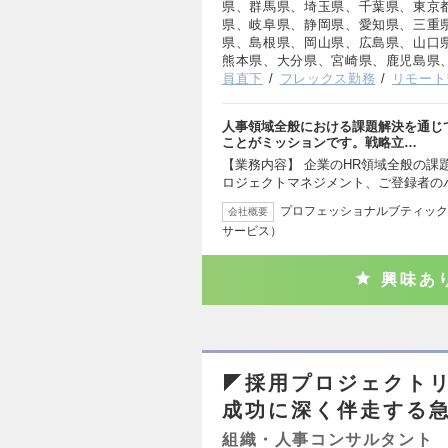
県、群馬県、埼玉県、千葉県、東京
県、岐阜県、静岡県、愛知県、三重
県、島根県、岡山県、広島県、山口
熊本県、大分県、宮崎県、鹿児島県
員直下
フレックス勤務
リモート
人事領域全般における課題解決を通じ
ことがミッションです。戦略立…
【業務内容】 企業のHR領域全般の課
ロジェクトマネジメント、ご登録者の
プロフェッショナルブティック
会社概要
サービス）
興味あ
◤採用プロジェクト
成功に深く伴走する
組織・人事コンサルタント