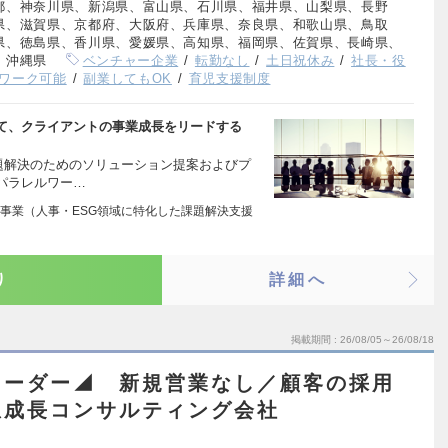
都、神奈川県、新潟県、富山県、石川県、福井県、山梨県、長野
県、滋賀県、京都府、大阪府、兵庫県、奈良県、和歌山県、鳥取
県、徳島県、香川県、愛媛県、高知県、福岡県、佐賀県、長崎県、
、沖縄県
ベンチャー企業
転勤なし
土日祝休み
社長・役
ワーク可能
副業してもOK
育児支援制度
て、クライアントの事業成長をリードする
題解決のためのソリューション提案およびプ
パラレルワー…
事業（人事・ESG領域に特化した課題解決支援
り
詳細へ
掲載期間
26/08/05～26/08/18
リーダー◢ 新規営業なし／顧客の採用
急成長コンサルティング会社