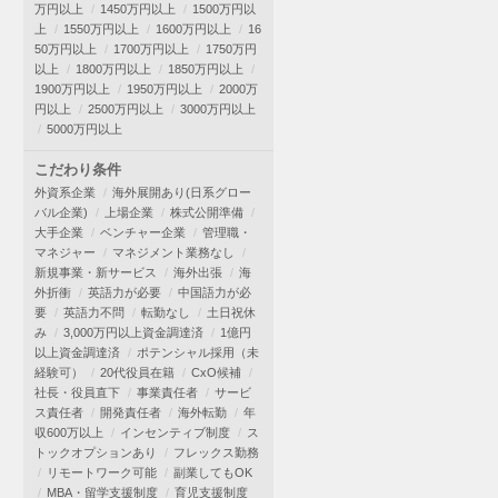
万円以上
1450万円以上
1500万円以
上
1550万円以上
1600万円以上
16
50万円以上
1700万円以上
1750万円
以上
1800万円以上
1850万円以上
1900万円以上
1950万円以上
2000万
円以上
2500万円以上
3000万円以上
5000万円以上
こだわり条件
外資系企業
海外展開あり(日系グロー
バル企業)
上場企業
株式公開準備
大手企業
ベンチャー企業
管理職・
マネジャー
マネジメント業務なし
新規事業・新サービス
海外出張
海
外折衝
英語力が必要
中国語力が必
要
英語力不問
転勤なし
土日祝休
み
3,000万円以上資金調達済
1億円
以上資金調達済
ポテンシャル採用（未
経験可）
20代役員在籍
CxO候補
社長・役員直下
事業責任者
サービ
ス責任者
開発責任者
海外転勤
年
収600万以上
インセンティブ制度
ス
トックオプションあり
フレックス勤務
リモートワーク可能
副業してもOK
MBA・留学支援制度
育児支援制度