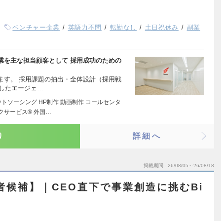
ベンチャー企業
英語力不問
転勤なし
土日祝休み
副業
業を主な担当顧客として 採用成功のための
ます。 採用課題の抽出・全体設計（採用戦
用したエージェ…
トソーシング HP制作 動画制作 コールセンタ
クサービス® 外国…
り
詳細へ
掲載期間
26/08/05～26/08/18
者候補】｜CEO直下で事業創造に挑むBi