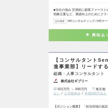
■当社の強み 圧倒的に顧客ファース
戦略立案など、業績向上のためにクラ
HRコンサルティング / HRマ
会社概要
興味あ
【コンサルタントSeni
進事業部】リードす
組織・人事コンサルタント
株式会社ギブリー
650万円 ～ 999万円
東京都
なし
土日祝休み
年収600万以上
【ポジション概要】 「担当領域の仮