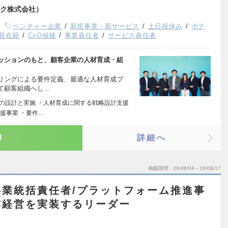
ク株式会社）
ベンチャー企業
新規事業・新サービス
土日祝休み
ポテ
役員在籍
CxO候補
事業責任者
サービス責任者
ッションのもと、顧客企業の人材育成・組
リングによる要件定義、最適な人材育成プ
て顧客組織へし…
修の設計と実施 ・人材育成に関する戦略設計支援
援事業 ・要件…
り
詳細へ
掲載期間
26/08/04～26/08/17
業統括責任者/プラットフォーム推進事
本経営を実装するリーダー