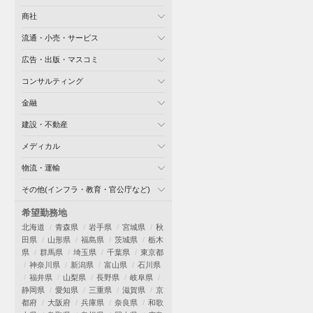
商社
流通・小売・サービス
広告・出版・マスコミ
コンサルティング
金融
建設・不動産
メディカル
物流・運輸
その他(インフラ・教育・官公庁など)
希望勤務地
北海道
青森県
岩手県
宮城県
秋
田県
山形県
福島県
茨城県
栃木
県
群馬県
埼玉県
千葉県
東京都
神奈川県
新潟県
富山県
石川県
福井県
山梨県
長野県
岐阜県
静岡県
愛知県
三重県
滋賀県
京
都府
大阪府
兵庫県
奈良県
和歌