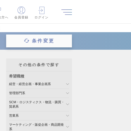
の方へ
会員登録
ログイン
覧
条件変更
その他の条件で探す
希望職種
経営・経営企画・事業企画系
管理部門系
SCM・ロジスティクス・物流・購買・
貿易系
営業系
マーケティング・販促企画・商品開発
系