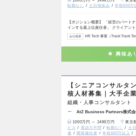
1000万円 ～ 1499万円
東京
転勤なし
土日祝休み
年収600万
【ポジション概要】 「経営のパート
インする最上位責任者」 クライアント
HR Tech 事業（Track:Track T
会社概要
興味あ
【シニアコンサルタン
核人材募集｜大手企
組織・人事コンサルタント
AtZ Business Partners株式
1000万円 ～ 2499万円
東京
ビス
英語力不問
転勤なし
土
者
開発責任者
年収600万以上