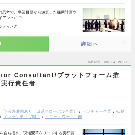
トの思考で、事業目標から逆算した採用計画や
イアントにご…
ーケティング
り
詳細へ
掲載期間
26/08/04～26/08/17
or Consultant/プラットフォーム推
る実行責任者
海外展開あり（日系グローバル企業）
ベンチャー企業
転勤
インセンティブ制度
リモートワーク可能
説を自ら描き、現場変革をリードする実行責