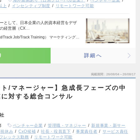
都
海外展開あり（日系グローバル企業）
ベンチャー企業
以上
インセンティブ制度
リモートワーク可能
ナーとして、日本企業の人的資本経営をデザ
の経営層（CX…
est/Track Job/Track Training） マーケティング…
り
詳細へ
掲載期間
26/08/04～26/08/17
ト/マネージャー】急成長フェーズの中
業に対する総合コンサル
会社
都
ベンチャー企業
管理職・マネジャー
新規事業・新サー
日祝休み
CxO候補
社長・役員直下
事業責任者
サービス責任
フレックス勤務
リモートワーク可能