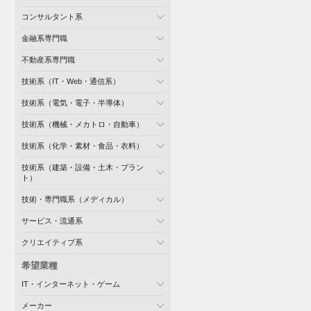
コンサルタント系
金融系専門職
不動産系専門職
技術系（IT・Web・通信系）
技術系（電気・電子・半導体）
技術系（機械・メカトロ・自動車）
技術系（化学・素材・食品・衣料）
技術系（建築・設備・土木・プラン
ト）
技術・専門職系（メディカル）
サービス・流通系
クリエイティブ系
希望業種
IT・インターネット・ゲーム
メーカー