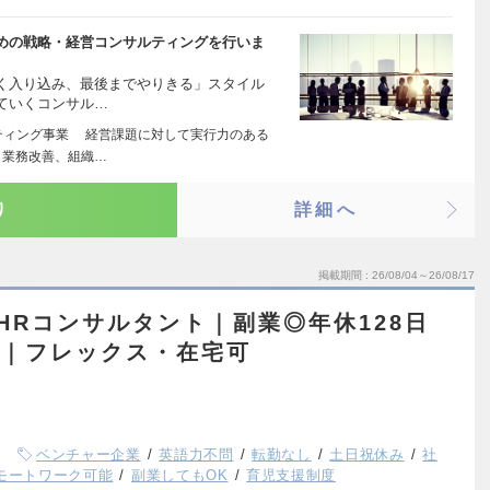
めの戦略・経営コンサルティングを行いま
く入り込み、最後までやりきる」スタイル
ていくコンサル…
ティング事業 経営課題に対して実行力のある
、業務改善、組織…
り
詳細へ
掲載期間
26/08/04～26/08/17
HRコンサルタント｜副業◎年休128日
中｜フレックス・在宅可
ベンチャー企業
英語力不問
転勤なし
土日祝休み
社
モートワーク可能
副業してもOK
育児支援制度