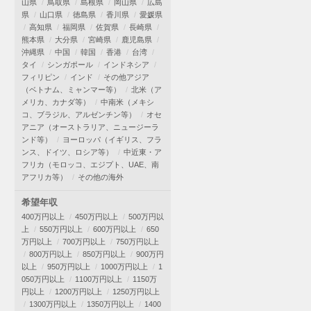
山県
鳥取県
島根県
岡山県
広島
県
山口県
徳島県
香川県
愛媛県
高知県
福岡県
佐賀県
長崎県
熊本県
大分県
宮崎県
鹿児島県
沖縄県
中国
韓国
香港
台湾
タイ
シンガポール
インドネシア
フィリピン
インド
その他アジア
（ベトナム、ミャンマー等）
北米（ア
メリカ、カナダ等）
中南米（メキシ
コ、ブラジル、アルゼンチン等）
オセ
アニア（オーストラリア、ニュージーラ
ンド等）
ヨーロッパ（イギリス、フラ
ンス、ドイツ、ロシア等）
中近東・ア
フリカ（モロッコ、エジプト、UAE、南
アフリカ等）
その他の海外
希望年収
400万円以上
450万円以上
500万円以
上
550万円以上
600万円以上
650
万円以上
700万円以上
750万円以上
800万円以上
850万円以上
900万円
以上
950万円以上
1000万円以上
1
050万円以上
1100万円以上
1150万
円以上
1200万円以上
1250万円以上
1300万円以上
1350万円以上
1400