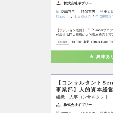
株式会社ギブリー
1200万円 ～ 1799万円
東京
転勤なし
土日祝休み
年収600万
【ポジション概要】 「『SaaS×プ
代表する巨大組織の人的資本経営を実
HR Tech 事業（Track:Track T
会社概要
興味あ
【コンサルタントSeni
事業部】人的資本経
組織・人事コンサルタント
株式会社ギブリー