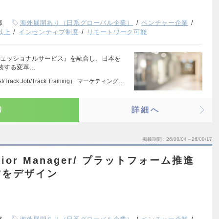
都
海外展開あり（日系グローバル企業）
ベンチャー企業
以上
インセンティブ制度
リモートワーク可能
ロフェッショナルサービス』を融合し、日本を
装する変革…
est/Track Job/Track Training） マーケティング…
り
詳細へ
掲載期間
26/08/04～26/08/17
or Manager/ プラットフォーム推進
営をデザイン