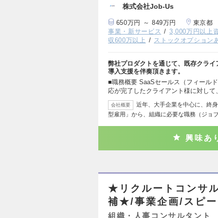
株式会社Job-Us
650万円 ～ 849万円
東京都
事業・新サービス
3,000万円以
収600万以上
ストックオプション
弊社プロダクトを通じて、既存クライ
導入支援を伴奏頂きます。
■職務概要 SaaSセールス（フィー
応が完了したクライアント様に対して
近年、大手企業を中心に、終身
会社概要
型雇用」から、組織に必要な職務（ジョ
興味あ
★リクルートコンサル
補★/事業企画/スピ
組織・人事コンサルタント