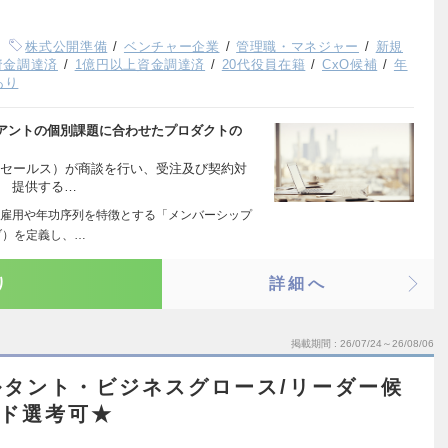
株式公開準備
ベンチャー企業
管理職・マネジャー
新規
上資金調達済
1億円以上資金調達済
20代役員在籍
CxO候補
年
あり
アントの個別課題に合わせたプロダクトの
ルドセールス）が商談を行い、受注及び契約対
、 提供する…
雇用や年功序列を特徴とする「メンバーシップ
ブ）を定義し、…
り
詳細へ
掲載期間
26/07/24～26/08/06
タント・ビジネスグロース/リーダー候
ード選考可★