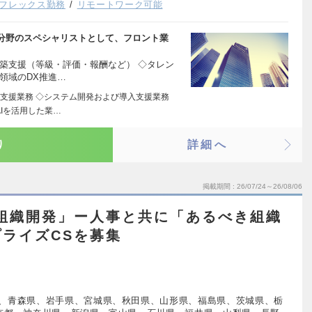
フレックス勤務
リモートワーク可能
分野のスペシャリストとして、フロント業
築支援（等級・評価・報酬など） ◇タレン
領域のDX推進…
支援業務 ◇システム開発および導入支援業務
Iを活用した業…
り
詳細へ
掲載期間
26/07/24～26/08/06
 組織開発」ー人事と共に「あるべき組織
ライズCSを募集
、青森県、岩手県、宮城県、秋田県、山形県、福島県、茨城県、栃