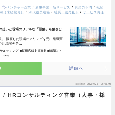
ベンチャー企業
新規事業・新サービス
英語力不問
転勤
用（未経験可）
20代役員在籍
社長・役員直下
サービス責任
の想いと現場のリアルな「誤解」を解きほ
義」 徹底した現場ヒアリングを元に組織変
や組織開発テ…
サルティング) ■採用広報支援事業 ■離職防止・
I・ブラ…
り
詳細へ
掲載期間
26/07/24～26/08/06
 / HRコンサルティング営業（人事・採