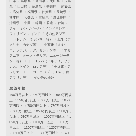
山県
鳥取県
島根県
岡山県
広島
県
山口県
徳島県
香川県
愛媛県
高知県
福岡県
佐賀県
長崎県
熊本県
大分県
宮崎県
鹿児島県
沖縄県
中国
韓国
香港
台湾
タイ
シンガポール
インドネシア
フィリピン
インド
その他アジア
（ベトナム、ミャンマー等）
北米（ア
メリカ、カナダ等）
中南米（メキシ
コ、ブラジル、アルゼンチン等）
オセ
アニア（オーストラリア、ニュージーラ
ンド等）
ヨーロッパ（イギリス、フラ
ンス、ドイツ、ロシア等）
中近東・ア
フリカ（モロッコ、エジプト、UAE、南
アフリカ等）
その他の海外
希望年収
400万円以上
450万円以上
500万円以
上
550万円以上
600万円以上
650
万円以上
700万円以上
750万円以上
800万円以上
850万円以上
900万円
以上
950万円以上
1000万円以上
1
050万円以上
1100万円以上
1150万
円以上
1200万円以上
1250万円以上
1300万円以上
1350万円以上
1400