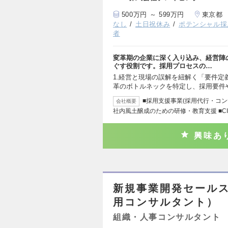
500万円 ～ 599万円
東京都
なし
土日祝休み
ポテンシャル採
者
変革期の企業に深く入り込み、経営陣
ぐす役割です。採用プロセスの…
1.経営と現場の誤解を紐解く「要件定
革のボトルネックを特定し、採用要件
■採用支援事業(採用代行・コン
会社概要
社内風土醸成のための研修・教育支援 ■C
興味あ
新規事業開発セールス
用コンサルタント）
組織・人事コンサルタント