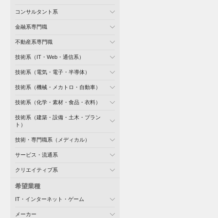
コンサルタント系
金融系専門職
不動産系専門職
技術系（IT・Web・通信系）
技術系（電気・電子・半導体）
技術系（機械・メカトロ・自動車）
技術系（化学・素材・食品・衣料）
技術系（建築・設備・土木・プラン
ト）
技術・専門職系（メディカル）
サービス・流通系
クリエイティブ系
希望業種
IT・インターネット・ゲーム
メーカー