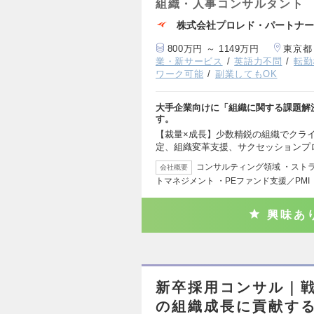
組織・人事コンサルタント
株式会社プロレド・パートナー
800万円 ～ 1149万円
東京都
業・新サービス
英語力不問
転勤
ワーク可能
副業してもOK
大手企業向けに「組織に関する課題解
す。
【裁量×成長】少数精鋭の組織でクラ
定、組織変革支援、サクセッションプ
コンサルティング領域 ・スト
会社概要
トマネジメント ・PEファンド支援／PMI
興味あ
新卒採用コンサル｜
の組織成長に貢献す