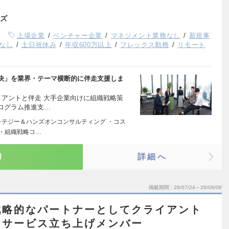
ズ
上場企業
ベンチャー企業
マネジメント業務なし
新規事
なし
土日祝休み
年収600万以上
フレックス勤務
リモート
決」を業界・テーマ横断的に伴走支援しま
イアントと伴走 大手企業向けに組織戦略策
ログラム推進支…
ラテジー＆ハンズオンコンサルティング ・コス
 ・組織戦略コ…
り
詳細へ
掲載期間
26/07/24～26/08/06
戦略的なパートナーとしてクライアント
るサービス立ち上げメンバー