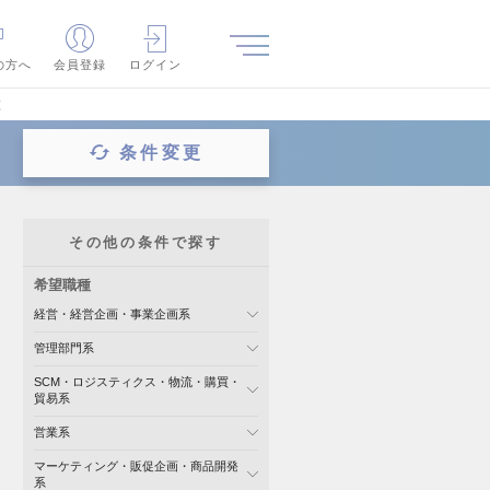
の方へ
会員登録
ログイン
覧
条件変更
その他の条件で探す
希望職種
経営・経営企画・事業企画系
管理部門系
SCM・ロジスティクス・物流・購買・
貿易系
営業系
マーケティング・販促企画・商品開発
系