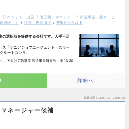
ベンチャー企業
管理職・マネジャー
新規事業・新サービ
未経験可）
社長・役員直下
年収600万以上
生の選択肢を提供する会社です。人手不足
ビス「シニアジョブエージェント」のリー
リクルートコンサ…
ニア向け広告事業 派遣事業所番号：派 13-30
り
詳細へ
掲載期間
26/07/24～26/08/06
トマネージャー候補