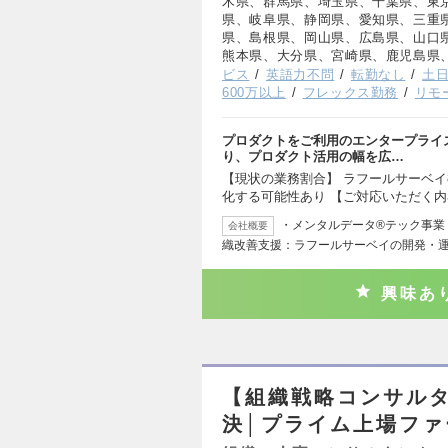
木県、群馬県、埼玉県、千葉県、東
県、岐阜県、静岡県、愛知県、三重
県、島根県、岡山県、広島県、山口
熊本県、大分県、宮崎県、鹿児島県
ビス
英語力不問
転勤なし
土
600万以上
フレックス勤務
リモ
プロダクトをご利用のエンタープライ
り、プロダクト活用の幅を広…
【現状の業務割合】 ラフールサーベイ
化する可能性あり 【ご対応いただく内
・メンタルデータ®テック事
会社概要
織改善支援：ラフールサーベイの開発・運
興味あ
【組織戦略コンサル
決│プライム上場ファ