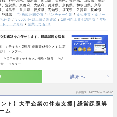
京都、神奈川県、新潟県、富山県、石川県、福井県、山梨県、長野
県、滋賀県、京都府、大阪府、兵庫県、奈良県、和歌山県、鳥取
県、徳島県、香川県、愛媛県、高知県、福岡県、佐賀県、長崎県、
、沖縄県
株式公開準備
ベンチャー企業
新規事業・新サー
日祝休み
3,000万円以上資金調達済
1億円以上資金調達済
年収
ートワーク可能
副業してもOK
ズ領域CSをお任せします。組織課題を深掘
8 ：テキカク2程度 ※事業成長とともに変
容】 ・ラフー…
業 ┗採用支援：テキカクの開発・運営 ┗組
営 ・ソリュー…
り
詳細へ
掲載期間
26/07/24～26/08/06
タント】大手企業の伴走支援│経営課題解
ーム