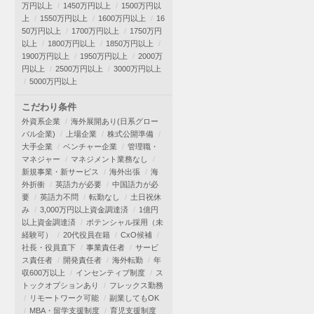
万円以上
1450万円以上
1500万円以
上
1550万円以上
1600万円以上
16
50万円以上
1700万円以上
1750万円
以上
1800万円以上
1850万円以上
1900万円以上
1950万円以上
2000万
円以上
2500万円以上
3000万円以上
5000万円以上
こだわり条件
外資系企業
海外展開あり(日系グロー
バル企業)
上場企業
株式公開準備
大手企業
ベンチャー企業
管理職・
マネジャー
マネジメント業務なし
新規事業・新サービス
海外出張
海
外折衝
英語力が必要
中国語力が必
要
英語力不問
転勤なし
土日祝休
み
3,000万円以上資金調達済
1億円
以上資金調達済
ポテンシャル採用（未
経験可）
20代役員在籍
CxO候補
社長・役員直下
事業責任者
サービ
ス責任者
開発責任者
海外転勤
年
収600万以上
インセンティブ制度
ス
トックオプションあり
フレックス勤務
リモートワーク可能
副業してもOK
MBA・留学支援制度
育児支援制度