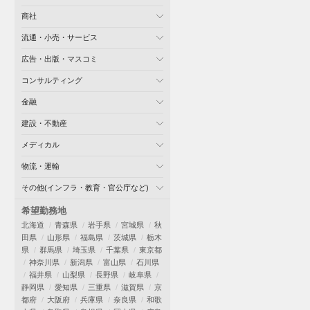
商社
流通・小売・サービス
広告・出版・マスコミ
コンサルティング
金融
建設・不動産
メディカル
物流・運輸
その他(インフラ・教育・官公庁など)
希望勤務地
北海道
青森県
岩手県
宮城県
秋
田県
山形県
福島県
茨城県
栃木
県
群馬県
埼玉県
千葉県
東京都
神奈川県
新潟県
富山県
石川県
福井県
山梨県
長野県
岐阜県
静岡県
愛知県
三重県
滋賀県
京
都府
大阪府
兵庫県
奈良県
和歌