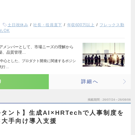
土日祝休み
社長・役員直下
年収600万以上
フレックス勤
もOK
コアメンバーとして、市場ニーズの理解から
築、品質管理…
中心とした、プロダクト開発に関連するポジシ
用代行…
り
詳細へ
掲載期間
26/07/24～26/08/06
タント】生成AI×HRTechで人事制度を
×大手向け導入支援