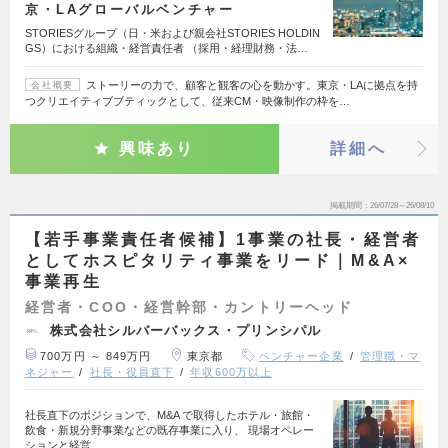
京・LAグローバルベンチャー
STORIESグループ（日・米および親会社STORIES HOLDIN
GS）における組織・経営責任者 （採用・経理財務・法…
ストーリーの力で、顧客と観客の心を動かす。東京・LAに拠点を持
会社概要
つクリエイティブブティックとして、従来CM・映像制作の枠を…
興味あり
詳細へ
掲載期間
26/07/28～26/08/10
【若手事業責任者候補】1事業の社長・経営者
としてホスピタリティ事業をリード｜M&A×
事業再生
経営者・COO・経営幹部・カントリーヘッド
株式会社シルバーバックス・プリンシパル
700万円 ～ 849万円
東京都
ベンチャー企業
管理職・マ
ネジャー
社長・役員直下
年収600万以上
社長直下のポジションで、M&A で取得したホテル・旅館・
飲食・新規分野事業などの既存事業に入り、 現場オペレー
ションと経営…