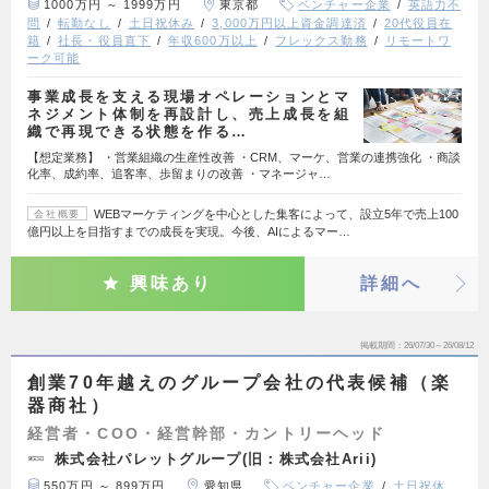
1000万円 ～ 1999万円
東京都
ベンチャー企業
英語力不
問
転勤なし
土日祝休み
3,000万円以上資金調達済
20代役員在
籍
社長・役員直下
年収600万以上
フレックス勤務
リモートワ
ーク可能
事業成長を支える現場オペレーションとマ
ネジメント体制を再設計し、売上成長を組
織で再現できる状態を作る…
【想定業務】 ・営業組織の生産性改善 ・CRM、マーケ、営業の連携強化 ・商談
化率、成約率、追客率、歩留まりの改善 ・マネージャ…
WEBマーケティングを中心とした集客によって、設立5年で売上100
会社概要
億円以上を目指すまでの成長を実現。今後、AIによるマー…
興味あり
詳細へ
掲載期間
26/07/30～26/08/12
創業70年越えのグループ会社の代表候補（楽
器商社）
経営者・COO・経営幹部・カントリーヘッド
株式会社パレットグループ(旧：株式会社Arii)
550万円 ～ 899万円
愛知県
ベンチャー企業
土日祝休