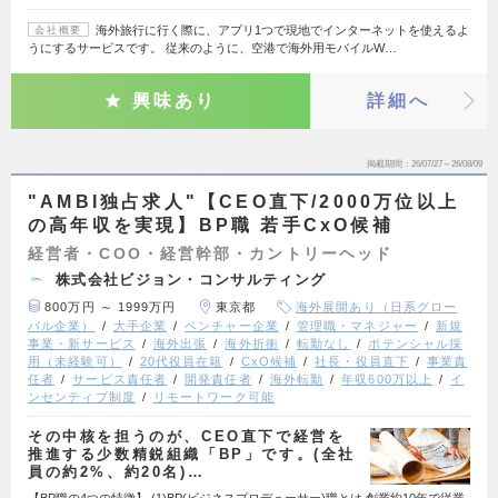
海外旅行に行く際に、アプリ1つで現地でインターネットを使えるよ
会社概要
うにするサービスです。 従来のように、空港で海外用モバイルW…
興味あり
詳細へ
掲載期間
26/07/27～26/08/09
"AMBI独占求人"【CEO直下/2000万位以上
の高年収を実現】BP職 若手CxO候補
経営者・COO・経営幹部・カントリーヘッド
株式会社ビジョン・コンサルティング
800万円 ～ 1999万円
東京都
海外展開あり（日系グロー
バル企業）
大手企業
ベンチャー企業
管理職・マネジャー
新規
事業・新サービス
海外出張
海外折衝
転勤なし
ポテンシャル採
用（未経験可）
20代役員在籍
CxO候補
社長・役員直下
事業責
任者
サービス責任者
開発責任者
海外転勤
年収600万以上
イ
ンセンティブ制度
リモートワーク可能
その中核を担うのが、CEO直下で経営を
推進する少数精鋭組織「BP」です。(全社
員の約2%、約20名)…