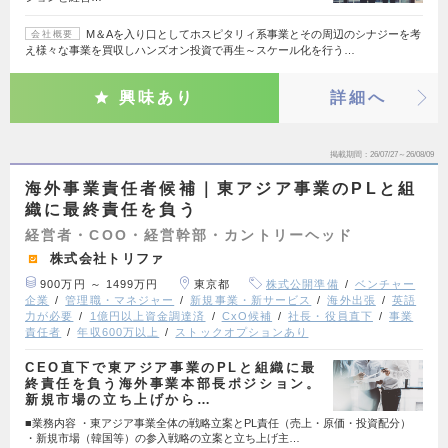
M＆Aを入り口としてホスピタリィ系事業とその周辺のシナジーを考
会社概要
え様々な事業を買収しハンズオン投資で再生～スケール化を行う…
興味あり
詳細へ
掲載期間
26/07/27～26/08/09
海外事業責任者候補｜東アジア事業のPLと組
織に最終責任を負う
経営者・COO・経営幹部・カントリーヘッド
株式会社トリファ
900万円 ～ 1499万円
東京都
株式公開準備
ベンチャー
企業
管理職・マネジャー
新規事業・新サービス
海外出張
英語
力が必要
1億円以上資金調達済
CxO候補
社長・役員直下
事業
責任者
年収600万以上
ストックオプションあり
CEO直下で東アジア事業のPLと組織に最
終責任を負う海外事業本部長ポジション。
新規市場の立ち上げから…
■業務内容 ・東アジア事業全体の戦略立案とPL責任（売上・原価・投資配分）
・新規市場（韓国等）の参入戦略の立案と立ち上げ主…