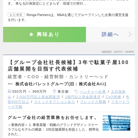
す。 単なる計画策定にとどまらず、現場での実行…
Renga Partnersは、M&Aを通じてグループインした企業の運営支援
会社概要
を行います。
興味あり
詳細へ
掲載期間
26/07/27～26/08/09
【グループ会社社長候補】3年で駄菓子屋100
店舗展開を目指す代表候補
経営者・COO・経営幹部・カントリーヘッド
株式会社パレットグループ(旧：株式会社Arii)
550万円 ～ 899万円
東京都
ベンチャー企業
土日祝休
み
3,000万円以上資金調達済
1億円以上資金調達済
CxO候補
年
収600万以上
ストックオプションあり
フレックス勤務
リモートワ
ーク可能
グループ会社の経営業務をお任せします。
＜業務内容＞ 1. 事業基盤・戦略のグランドデザイン スケー
ラブルなモデルの構築： 100店舗展開を前提とした、標準化
された…