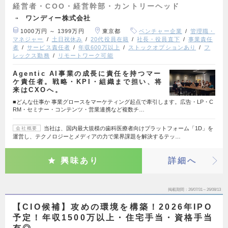
経営者・COO・経営幹部・カントリーヘッド
ワンディー株式会社
1000万円 ～ 1399万円
東京都
ベンチャー企業
管理職・
マネジャー
土日祝休み
20代役員在籍
社長・役員直下
事業責任
者
サービス責任者
年収600万以上
ストックオプションあり
フ
レックス勤務
リモートワーク可能
Agentic AI事業の成長に責任を持つマー
ケ責任者。戦略・KPI・組織まで担い、将
来はCXOへ。
■どんな仕事か 事業グロースをマーケティング起点で牽引します。広告・LP・C
RM・セミナー・コンテンツ・営業連携など複数チ…
当社は、国内最大規模の歯科医療者向けプラットフォーム「1D」を
会社概要
運営し、テクノロジーとメディアの力で業界課題を解決するテッ…
興味あり
詳細へ
掲載期間
26/07/31～26/08/13
【CIO候補】攻めの環境を構築！2026年IPO
予定！年収1500万以上・住宅手当・資格手当