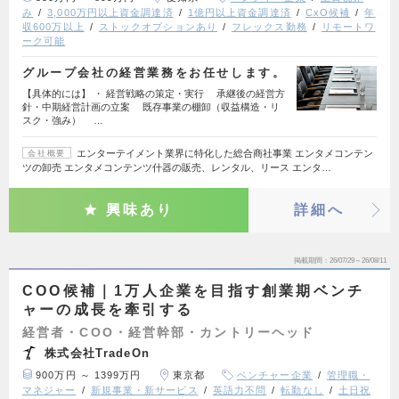
み
3,000万円以上資金調達済
1億円以上資金調達済
CxO候補
年
収600万以上
ストックオプションあり
フレックス勤務
リモートワ
ーク可能
グループ会社の経営業務をお任せします。
【具体的には】 ・ 経営戦略の策定・実行 承継後の経営方
針・中期経営計画の立案 既存事業の棚卸（収益構造・リ
スク・強み） …
エンターテイメント業界に特化した総合商社事業 エンタメコンテン
会社概要
ツの卸売 エンタメコンテンツ什器の販売、レンタル、リース エンタ…
興味あり
詳細へ
掲載期間
26/07/29～26/08/11
COO候補｜1万人企業を目指す創業期ベンチ
ャーの成長を牽引する
経営者・COO・経営幹部・カントリーヘッド
株式会社TradeOn
900万円 ～ 1399万円
東京都
ベンチャー企業
管理職・
マネジャー
新規事業・新サービス
英語力不問
転勤なし
土日祝