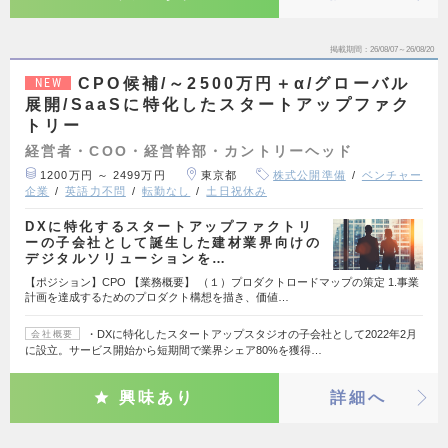
掲載期間
26/08/07～26/08/20
CPO候補/～2500万円＋α/グローバル
NEW
展開/SaaSに特化したスタートアップファク
トリー
経営者・COO・経営幹部・カントリーヘッド
1200万円 ～ 2499万円
東京都
株式公開準備
ベンチャー
企業
英語力不問
転勤なし
土日祝休み
DXに特化するスタートアップファクトリ
ーの子会社として誕生した建材業界向けの
デジタルソリューションを…
【ポジション】CPO 【業務概要】 （１）プロダクトロードマップの策定 1.事業
計画を達成するためのプロダクト構想を描き、価値…
・DXに特化したスタートアップスタジオの子会社として2022年2月
会社概要
に設立。サービス開始から短期間で業界シェア80%を獲得…
興味あり
詳細へ