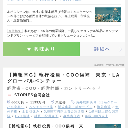
本ポジションは、当社の営業本部及び情報コミュニケーショ
ン本部における部門全体の統括を担い、 売上成長・市場拡
大・顧客価値向…
私たちは 1995 年の創業以降、一貫してオリジナル製品のオンデマ
会社概要
ンドプリントサービスを展開しているソリューションカンパ…
興味あり
詳細へ
掲載期間
26/07/29～26/08/11
【博報堂G】執行役員・COO候補 東京・LA
グローバルベンチャー
経営者・COO・経営幹部・カントリーヘッド
STORIES合同会社
600万円 ～ 1199万円
東京都
海外展開あり（日系グロー
バル企業）
ベンチャー企業
新規事業・新サービス
海外出張
海
外折衝
土日祝休み
3,000万円以上資金調達済
1億円以上資金調達
済
CxO候補
社長・役員直下
事業責任者
年収600万以上
【博報堂G】執行役員・COO候補 東