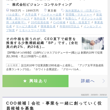
株式会社ビジョン・コンサルティング
700万円 ～ 1999万円
東京都
海外展開あり（日系グロー
バル企業）
大手企業
ベンチャー企業
管理職・マネジャー
新規
事業・新サービス
海外出張
海外折衝
転勤なし
ポテンシャル採
用（未経験可）
20代役員在籍
CxO候補
社長・役員直下
事業責
任者
サービス責任者
開発責任者
年収600万以上
インセンティ
ブ制度
リモートワーク可能
その中核を担うのが、CEO直下で経営を
推進する少数精鋭組織「BP」です。(全社
員の約2%、約20名)…
【BP職の4つの特徴】 (1)BP(ビジネスプロデューサー)職とは 創業約10年で従業
員1,300名・売上130億円へと成長…
設立約10年で従業員数1300名超へと成長し、 『アジア太平洋急成長
会社概要
企業ランキング1位』 『ホワイト企業認定』 『グローバルA…
興味あり
詳細へ
掲載期間
26/08/05～26/08/18
COO候補丨会社・事業を一緒に創っていく役
員候補を募集