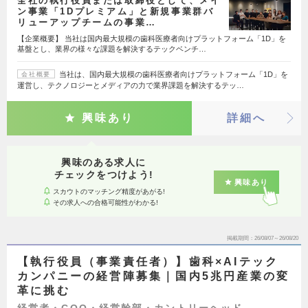
全社の執行役員または取締役として、メイ
ン事業「1Dプレミアム」と新規事業群バ
リューアップチームの事業…
【企業概要】 当社は国内最大規模の歯科医療者向けプラットフォーム「1D」を
基盤とし、業界の様々な課題を解決するテックベンチ…
当社は、国内最大規模の歯科医療者向けプラットフォーム「1D」を
会社概要
運営し、テクノロジーとメディアの力で業界課題を解決するテッ…
興味あり
詳細へ
興味のある求人に
チェックをつけよう!
興味あり
スカウトのマッチング精度があがる!
その求人への合格可能性がわかる!
掲載期間
26/08/07～26/08/20
【執行役員（事業責任者）】歯科×AIテック
カンパニーの経営陣募集｜国内5兆円産業の変
革に挑む
経営者・COO・経営幹部・カントリーヘッド