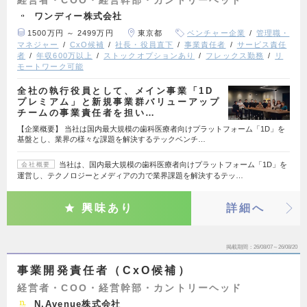
ワンディー株式会社
1500万円 ～ 2499万円
東京都
ベンチャー企業
管理職・
マネジャー
CxO候補
社長・役員直下
事業責任者
サービス責任
者
年収600万以上
ストックオプションあり
フレックス勤務
リ
モートワーク可能
全社の執行役員として、メイン事業「1D
プレミアム」と新規事業群バリューアップ
チームの事業責任者を担い…
【企業概要】 当社は国内最大規模の歯科医療者向けプラットフォーム「1D」を
基盤とし、業界の様々な課題を解決するテックベンチ…
当社は、国内最大規模の歯科医療者向けプラットフォーム「1D」を
会社概要
運営し、テクノロジーとメディアの力で業界課題を解決するテッ…
興味あり
詳細へ
掲載期間
26/08/07～26/08/20
事業開発責任者（CxO候補）
経営者・COO・経営幹部・カントリーヘッド
N.Avenue株式会社