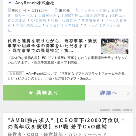
AnyReach株式会社
650万円 ～ 1199万円
東京都
ベンチャー企業
新規事
業・新サービス
土日祝休み
3,000万円以上資金調達済
1億円以上
資金調達済
CxO候補
社長・役員直下
事業責任者
サービス責任
者
年収600万以上
インセンティブ制度
ストックオプションあ
り
代表と連携を取りながら、既存事業・新規
事業や組織全体の管掌をいただきます。
・既存事業での課題特定・施…
【具体的な業務内容】 EC,ギフト業界に変革をもたらす事業開発全般を行なって
いただきます。 - 新規事業立案 - 他ギフト関連…
■AnyReachについて 『世界的なギフトのプラットフォームを創る』
会社概要
というビジョンのもと、 小売・EC向けのギフトSaaS…
興味あり
詳細へ
掲載期間
26/08/06～26/08/19
"AMBI独占求人"【CEO直下/2000万位以上
の高年収を実現】BP職 若手CxO候補
経営者・COO・経営幹部・カントリーヘッド