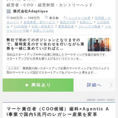
経営者・COO・経営幹部・カントリーヘッド
株式会社Adaptique
500万円 ～ 799万円
東京都
ベンチャー企業
管理職・マ
ネジャー
新規事業・新サービス
英語力不問
転勤なし
土日祝休
み
CxO候補
社長・役員直下
事業責任者
フレックス勤務
リモ
ートワーク可能
副業してもOK
弊社で初めてのポジションとなりますの
で、随時意見のすり合わせを行いながら業
務を一緒に進めていければと…
当社はスタートアップや中小企業に特化したマーケティング支援の会社です。
スタートアップから日本を盛り上げるというビジョンを…
難易度の高いスタートアップ企業のマーケティングをプロジェクト
会社概要
型のマーケティング設計でスタートアップをグロースへと導きます…
興味あり
詳細へ
掲載期間
26/08/03～26/08/16
マーケ責任者（COO候補）歯科×Agentic A
I事業で国内5兆円のレガシー産業を変革