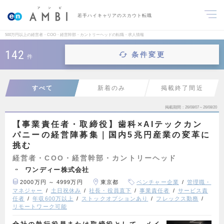
若手ハイキャリアのスカウト転職
500万円以上の経営者・COO・経営幹部・カントリーヘッドの転職・求人情報
142
条件変更
件
すべて
新着のみ
掲載終了間近
掲載期間
26/08/07～26/08/20
【事業責任者・取締役】歯科×AIテックカン
パニーの経営陣募集｜国内5兆円産業の変革に
挑む
経営者・COO・経営幹部・カントリーヘッド
ワンディー株式会社
2000万円 ～ 4999万円
東京都
ベンチャー企業
管理職・
マネジャー
土日祝休み
社長・役員直下
事業責任者
サービス責
任者
年収600万以上
ストックオプションあり
フレックス勤務
リモートワーク可能