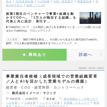
休み
20代役員在籍
CxO候補
社長・役員直下
事業責任者
年
収600万以上
副業してもOK
創業3期目のベンチャーで事業×組織を動
かすCOOへ。「1万人が熱狂する組織」を
代表と共に設計・実行す…
■ TradeOnについて 「人が熱狂し続けられる環境をつくる」——この想いから生
まれたTradeOnは、プロシェアリング…
「熱狂で時代を創る」。その想いから生まれた株式会社TradeOn。
会社概要
顧問・プロ人材が経営課題を解決するプロシェアリング、メ…
興味あり
詳細へ
掲載期間
26/07/29～26/08/11
事業責任者候補（成長領域での営業組織変革
／人とAIを活かした営業モデルの構築）
経営者・COO・経営幹部・カントリーヘッド
株式会社イメージ・マジック
750万円 ～ 1199万円
東京都
海外展開あり（日系グロー
バル企業）
上場企業
ベンチャー企業
管理職・マネジャー
新規
事業・新サービス
CxO候補
年収600万以上