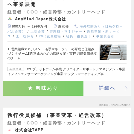
へ事業展開
経営者・COO・経営幹部・カントリーヘッド
AnyMind Japan株式会社
800万円 ～ 1999万円
東京都
海外展開あり（日系グロー
バル企業）
上場企業
管理職・マネジャー
新規事業・新サービ
ス
土日祝休み
20代役員在籍
社長・役員直下
事業責任者
1. 営業組織マネジメント 若手マネージャーの育成と仕組み
づくり チームKPI達成のための戦略立案・実行 月商数億規模
のチーム…
D2Cプラットホーム事業 クリエイターサポート／マネジメント事業
会社概要
インフルエンサーマーケティング事業 デジタルマーケティング事…
興味あり
詳細へ
掲載期間
26/07/30～26/08/12
執行役員候補 （事業変革・経営改革）
経営者・COO・経営幹部・カントリーヘッド
株式会社TAPP