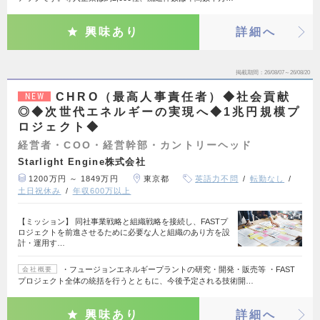
興味あり
詳細へ
掲載期間
26/08/07～26/08/20
CHRO（最高人事責任者）◆社会貢献
NEW
◎◆次世代エネルギーの実現へ◆1兆円規模プ
ロジェクト◆
経営者・COO・経営幹部・カントリーヘッド
Starlight Engine株式会社
1200万円 ～ 1849万円
東京都
英語力不問
転勤なし
土日祝休み
年収600万以上
【ミッション】 同社事業戦略と組織戦略を接続し、FASTプ
ロジェクトを前進させるために必要な人と組織のあり方を設
計・運用す…
・フュージョンエネルギープラントの研究・開発・販売等 ・FAST
会社概要
プロジェクト全体の統括を行うとともに、今後予定される技術開…
興味あり
詳細へ