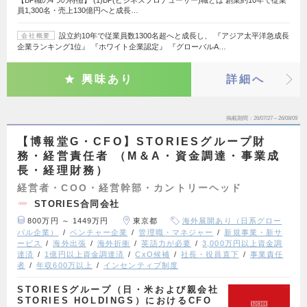
【BP職の4つの特徴】 (1)BP(ビジネスプロデューサー)職とは 創業約10年で従業
員1,300名・売上130億円へと成長…
設立約10年で従業員数1300名超へと成長し、 『アジア太平洋急成長
会社概要
企業ランキング1位』 『ホワイト企業認定』 『グローバルA…
興味あり
詳細へ
掲載期間
26/07/27～26/08/09
【博報堂G・CFO】STORIESグループ財
務・経営責任者 （M＆A・資金調達・事業成
長・経理財務）
経営者・COO・経営幹部・カントリーヘッド
STORIES合同会社
800万円 ～ 1449万円
東京都
海外展開あり（日系グロー
バル企業）
ベンチャー企業
管理職・マネジャー
新規事業・新サ
ービス
海外出張
海外折衝
英語力が必要
3,000万円以上資金調
達済
1億円以上資金調達済
CxO候補
社長・役員直下
事業責任
者
年収600万以上
インセンティブ制度
STORIESグループ（日・米および親会社
STORIES HOLDINGS）におけるCFO