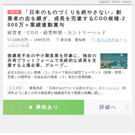
掲載期間
26/08/07～26/08/20
「日本のものづくりを絶やさない」創
NEW
業者の志を継ぎ、成長を完遂するCOO候補-2
000万＋業績連動賞与
経営者・COO・経営幹部・カントリーヘッド
1200万円 ～ 1999万円
東京都、愛知県
株式公開準備
ベ
ンチャー企業
後継者不在の中小製造業を対象に、独自の
共有プラットフォームで永続的な成長を支
援する上場企業。グループ…
必ずお任せしたい業務 （１）グループ各社の経営フォーマット（財務・管理・
営業）の標準化・仕組み化の推進 （２）各社の営業戦略…
・事業内容：「日本のものづくりを絶やさない」がミッション。20
会社概要
25年までに多くの中小製造業が後継者不在で廃業の危機に瀕し…
興味あり
詳細へ