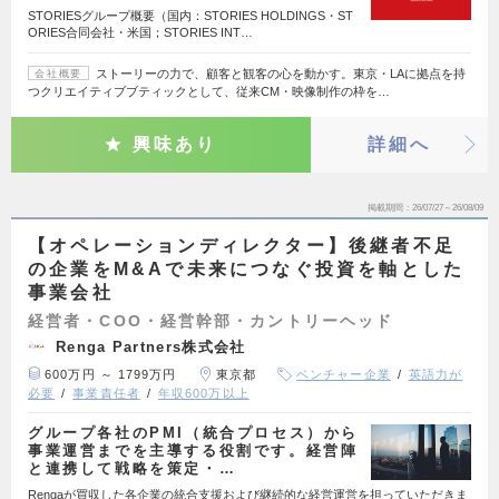
STORIESグループ概要（国内：STORIES HOLDINGS・ST
ORIES合同会社・米国；STORIES INT…
ストーリーの力で、顧客と観客の心を動かす。東京・LAに拠点を持
会社概要
つクリエイティブブティックとして、従来CM・映像制作の枠を…
興味あり
詳細へ
掲載期間
26/07/27～26/08/09
【オペレーションディレクター】後継者不足
の企業をM&Aで未来につなぐ投資を軸とした
事業会社
経営者・COO・経営幹部・カントリーヘッド
Renga Partners株式会社
600万円 ～ 1799万円
東京都
ベンチャー企業
英語力が
必要
事業責任者
年収600万以上
グループ各社のPMI（統合プロセス）から
事業運営までを主導する役割です。経営陣
と連携して戦略を策定・…
Rengaが買収した各企業の統合支援および継続的な経営運営を担っていただきま