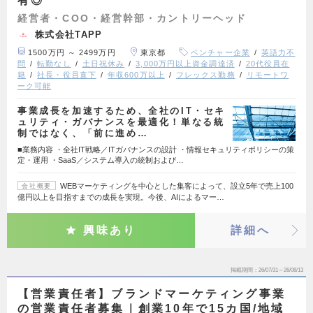
有◎
経営者・COO・経営幹部・カントリーヘッド
株式会社TAPP
1500万円 ～ 2499万円
東京都
ベンチャー企業
英語力不
問
転勤なし
土日祝休み
3,000万円以上資金調達済
20代役員在
籍
社長・役員直下
年収600万以上
フレックス勤務
リモートワ
ーク可能
事業成長を加速するため、全社のIT・セキ
ュリティ・ガバナンスを最適化！単なる統
制ではなく、「前に進め…
■業務内容 ・全社IT戦略／ITガバナンスの設計 ・情報セキュリティポリシーの策
定・運用 ・SaaS／システム導入の統制および…
WEBマーケティングを中心とした集客によって、設立5年で売上100
会社概要
億円以上を目指すまでの成長を実現。今後、AIによるマー…
興味あり
詳細へ
掲載期間
26/07/31～26/08/13
【営業責任者】ブランドマーケティング事業
の営業責任者募集｜創業10年で15カ国/地域