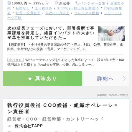
1000万円 ～ 1999万円
東京都
ベンチャー企業
英語力不
問
転勤なし
土日祝休み
3,000万円以上資金調達済
20代役員在
籍
社長・役員直下
年収600万以上
フレックス勤務
リモートワ
ーク可能
次の成長フェーズにおいて、部署横断で事
業課題を特定し、経営インパクトの大きい
変革を推進していただきた…
【想定業務】 ・全社横断の事業課題の特定 ・売上、利益、CVR、商談化率、成
約率、生産性などの改善 ・営業、マーケティング、C…
WEBマーケティングを中心とした集客によって、設立5年で売上100
会社概要
億円以上を目指すまでの成長を実現。今後、AIによるマー…
興味あり
詳細へ
掲載期間
26/07/30～26/08/12
執行役員候補 COO候補・組織オペレーショ
ン責任者
経営者・COO・経営幹部・カントリーヘッド
株式会社TAPP