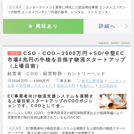
エンターテイメント業界に特化した総合商社事業 エンタメコンテン
会社概要
ツの卸売 エンタメコンテンツ什器の販売、レンタル、リース エンタ…
興味あり
詳細へ
掲載期間
26/08/07～26/08/20
CSO・COO～2000万円＋SO/中堅EC
NEW
市場4兆円の中核を目指す物流スタートアップ
（上場目前）
経営者・COO・経営幹部・カントリーヘッド
1500万円 ～ 1999万円
東京都
株式公開準備
ベンチャー
企業
管理職・マネジャー
英語力不問
転勤なし
土日祝休み
EC事業者向け物流支援システムを展開す
る上場目前スタートアップのCOOポジシ
ョンです。COOとして全…
ポジション CSO（COO） 仕事内容直近の経営体制変更および組織再編により、
営業管掌の執行役員は配置されているもののCSO…
EC事業者向け物流支援システムを展開する上場目前の物流スタート
会社概要
アップです。導入企業は約2,000社、流通件数は年間数千万…