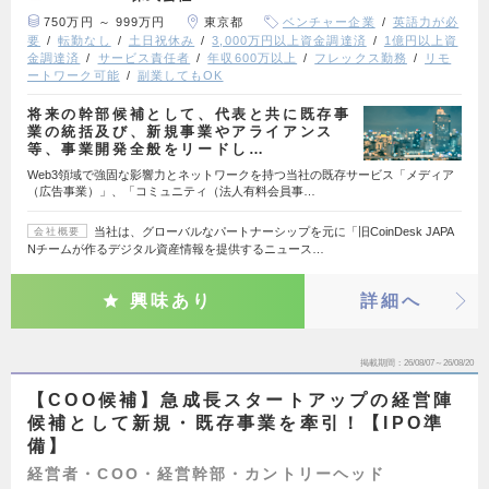
750万円 ～ 999万円
東京都
ベンチャー企業
英語力が必
要
転勤なし
土日祝休み
3,000万円以上資金調達済
1億円以上資
金調達済
サービス責任者
年収600万以上
フレックス勤務
リモ
ートワーク可能
副業してもOK
将来の幹部候補として、代表と共に既存事
業の統括及び、新規事業やアライアンス
等、事業開発全般をリードし…
Web3領域で強固な影響力とネットワークを持つ当社の既存サービス「メディア
（広告事業）」、「コミュニティ（法人有料会員事…
当社は、グローバルなパートナーシップを元に「旧CoinDesk JAPA
会社概要
Nチームが作るデジタル資産情報を提供するニュース…
興味あり
詳細へ
掲載期間
26/08/07～26/08/20
【COO候補】急成長スタートアップの経営陣
候補として新規・既存事業を牽引！【IPO準
備】
経営者・COO・経営幹部・カントリーヘッド