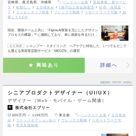
宮崎県、鹿児島県、沖縄県
ベンチャー企業
新規事業・新サービ
ス
転勤なし
土日祝休み
1億円以上資金調達済
社長・役員直
下
インセンティブ制度
フレックス勤務
リモートワーク可能
副
業してもOK
現在、開発チームと共に 「Figma AI実装を元にしたデザイン
プロセスの構築」** に挑戦しており、単に画面を作るだけ…
シャンプー・スタイリング、ヘアケアに特化した、いつでもどこで
会社概要
も通える美容室定額サービス「MEOZN」の運営
興味あり
詳細へ
掲載期間
26/07/29～26/08/11
シニアプロダクトデザイナー（UI/UX）
デザイナー（Web・モバイル・ゲーム関連）
株式会社エブリー
600万円 ～ 1199万円
東京都
ベンチャー企業
土日祝休
み
ストックオプションあり
フレックス勤務
リモートワーク可
能
育児支援制度