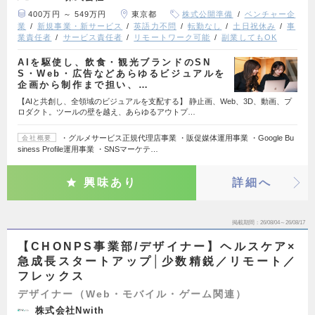
400万円 ～ 549万円
東京都
株式公開準備
ベンチャー企
業
新規事業・新サービス
英語力不問
転勤なし
土日祝休み
事
業責任者
サービス責任者
リモートワーク可能
副業してもOK
AIを駆使し、飲食・観光ブランドのSN
S・Web・広告などあらゆるビジュアルを
企画から制作まで担い、…
【AIと共創し、全領域のビジュアルを支配する】 静止画、Web、3D、動画、プ
ロダクト。ツールの壁を越え、あらゆるアウトプ…
・グルメサービス正規代理店事業 ・販促媒体運用事業 ・Google Bu
会社概要
siness Profile運用事業 ・SNSマーケテ…
興味あり
詳細へ
掲載期間
26/08/04～26/08/17
【CHONPS事業部/デザイナー】ヘルスケア×
急成長スタートアップ│少数精鋭／リモート／
フレックス
デザイナー（Web・モバイル・ゲーム関連）
株式会社Nwith