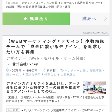
メディアプロモーション事業 インターネット広告事業 ウェブサイト
会社概要
の制作・運営事業 自社運営媒体の企画・開発・運営
興味あり
詳細へ
掲載期間
26/07/29～26/08/11
【WEBマーケティング＊デザイン】少数精鋭
チームで「成果に繋がるデザイン」を追求し
たい方を募集
デザイナー（Web・モバイル・ゲーム関連）
株式会社ExKey
400万円 ～ 699万円
東京都
ベンチャー企業
新規事業・
新サービス
英語力不問
転勤なし
土日祝休み
デザインのクオリティを底上げし、データ
分析に基づいた制作フローの改善を推進す
るコアメンバーとしての役…
【顧客は】 国内家具メーカーから医療・美容・飲食・ECサイト運営会社など多
岐に渡ります。 中小～大手企業まで幅広く、「…
■デジタルマーケティング支援事業 クライアントのWEBマーケティ
会社概要