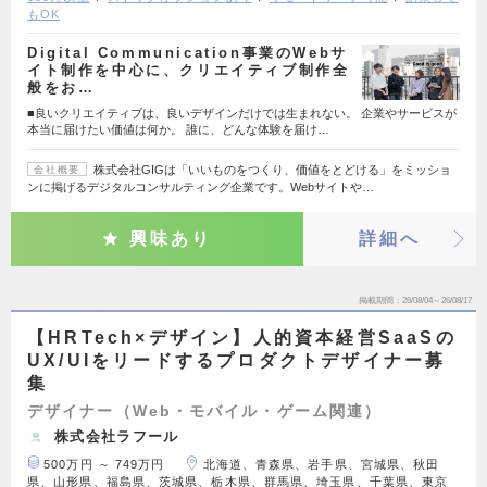
もOK
Digital Communication事業のWebサ
イト制作を中心に、クリエイティブ制作全
般をお…
■良いクリエイティブは、良いデザインだけでは生まれない。 企業やサービスが
本当に届けたい価値は何か。 誰に、どんな体験を届け…
株式会社GIGは「いいものをつくり、価値をとどける」をミッショ
会社概要
ンに掲げるデジタルコンサルティング企業です。Webサイトや…
興味あり
詳細へ
掲載期間
26/08/04～26/08/17
【HRTech×デザイン】人的資本経営SaaSの
UX/UIをリードするプロダクトデザイナー募
集
デザイナー（Web・モバイル・ゲーム関連）
株式会社ラフール
500万円 ～ 749万円
北海道、青森県、岩手県、宮城県、秋田
県、山形県、福島県、茨城県、栃木県、群馬県、埼玉県、千葉県、東京