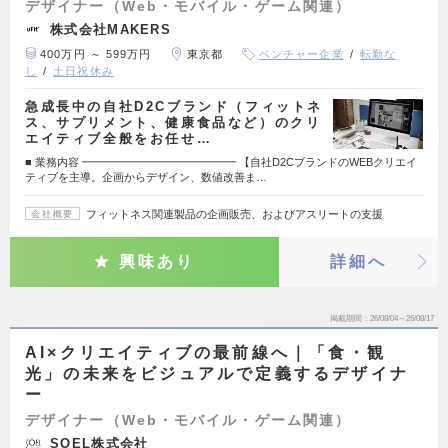
デザイナー（Web・モバイル・ゲーム関連）
株式会社MAKERS
400万円 ～ 599万円
東京都
ベンチャー企業
転勤な
し
土日祝休み
急成長中の自社D2Cブランド（フィットネ
ス、サプリメント、健康食品など）のクリ
エイティブ全般をお任せ…
■ 業務内容 ━━━━━━━━━━━━━━ 【自社D2CブランドのWEBクリエイ
ティブを主導。企画からデザイン、数値改善ま…
フィットネス関連製品の企画販売、およびアスリートの支援
会社概要
興味あり
詳細へ
掲載期間
26/08/04～26/08/17
AI×クリエイティブの最前線へ｜「食・観
光」の未来をビジュアルで定義するデザイナ
ー
デザイナー（Web・モバイル・ゲーム関連）
SOEL株式会社