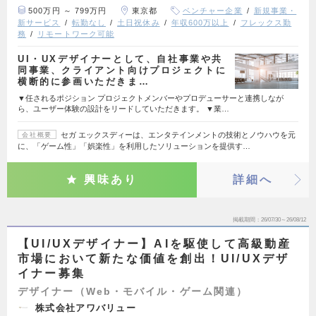
500万円 ～ 799万円
東京都
ベンチャー企業
新規事業・
新サービス
転勤なし
土日祝休み
年収600万以上
フレックス勤
務
リモートワーク可能
UI・UXデザイナーとして、自社事業や共
同事業、クライアント向けプロジェクトに
横断的に参画いただきま…
▼任されるポジション プロジェクトメンバーやプロデューサーと連携しなが
ら、ユーザー体験の設計をリードしていただきます。 ▼業…
セガ エックスディーは、エンタテインメントの技術とノウハウを元
会社概要
に、「ゲーム性」「娯楽性」を利用したソリューションを提供す…
興味あり
詳細へ
掲載期間
26/07/30～26/08/12
【UI/UXデザイナー】AIを駆使して高級動産
市場において新たな価値を創出！UI/UXデザ
イナー募集
デザイナー（Web・モバイル・ゲーム関連）
株式会社アワバリュー