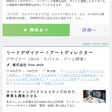
Webサイトのデザイン・コーディング業務を始め、サイトと連動したポスターな
ど紙媒体の制作業務も担当していただきます。 【入…
エムスリーキャリアは、エムスリー社とエス・エム・エス社の上場
会社概要
企業2社が出資し、2009年12月に設立された会社です。 エム…
興味あり
詳細へ
掲載期間
26/07/29～26/08/11
リードデザイナー / アートディレクター
デザイナー（Web・モバイル・ゲーム関連）
株式会社 free web
500万円 ～ 749万円
東京都
ベンチャー企業
マネジメン
ト業務なし
転勤なし
土日祝休み
3,000万円以上資金調達済
ポ
テンシャル採用（未経験可）
インセンティブ制度
フレックス勤
務
リモートワーク可能
副業してもOK
マーケティング×クリエイティブの力で、
事業を躍進させる
本ポジションが所属するCreative Div.は15年間、ランディン
グページやサイトの制作・運用・改善に取り組んできた…