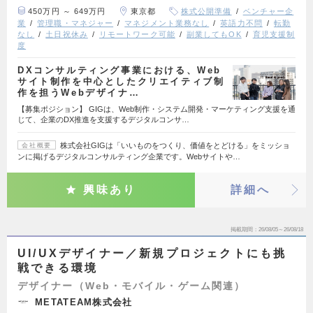
450万円 ～ 649万円
東京都
株式公開準備
ベンチャー企
業
管理職・マネジャー
マネジメント業務なし
英語力不問
転勤
なし
土日祝休み
リモートワーク可能
副業してもOK
育児支援制
度
DXコンサルティング事業における、Web
サイト制作を中心としたクリエイティブ制
作を担うWebデザイナ…
【募集ポジション】 GIGは、Web制作・システム開発・マーケティング支援を通
じて、企業のDX推進を支援するデジタルコンサ…
株式会社GIGは「いいものをつくり、価値をとどける」をミッショ
会社概要
ンに掲げるデジタルコンサルティング企業です。Webサイトや…
興味あり
詳細へ
掲載期間
26/08/05～26/08/18
UI/UXデザイナー／新規プロジェクトにも挑
戦できる環境
デザイナー（Web・モバイル・ゲーム関連）
METATEAM株式会社