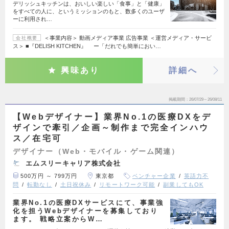
デリッシュキッチンは、おいしい楽しい「食事」と「健康」
をすべての人に、というミッションのもと、数多くのユーザ
ーに利用され…
＜事業内容＞ 動画メディア事業 広告事業 ＜運営メディア・サービ
会社概要
ス＞ ■『DELISH KITCHEN』 ー「だれでも簡単におい…
興味あり
詳細へ
掲載期間
26/07/29～26/08/11
【Webデザイナー】業界No.1の医療DXをデ
ザインで牽引／企画～制作まで完全インハウ
ス／在宅可
デザイナー（Web・モバイル・ゲーム関連）
エムスリーキャリア株式会社
500万円 ～ 799万円
東京都
ベンチャー企業
英語力不
問
転勤なし
土日祝休み
リモートワーク可能
副業してもOK
業界No.1の医療DXサービスにて、事業強
化を担うWebデザイナーを募集しており
ます。 戦略立案からW…