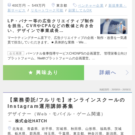
400万円 ～ 549万円
東京都
ベンチャー企業
新規事業・
新サービス
リモートワーク可能
副業してもOK
LP・バナー等の広告クリエイティブ制作
を担当。CVRやCPAなどの数値と向き合
い、デザインで事業成長…
マーケティングチーム直下で、広告クリエイティブの企画・制作・改善を一気通
貫で担当していただきます。 ■ 具体的な業務 ・We…
パーソナル食事指導サービスCHONPSの企画運営。 管理栄養士向け
会社概要
プラットフォーム、Nwithプラットフォームの企画運営。…
興味あり
詳細へ
掲載期間
26/08/04～26/08/31
【業務委託/フルリモ】オンラインスクールの
Instagram運用講師募集
デザイナー（Web・モバイル・ゲーム関連）
株式会社HATCH
北海道、青森県、岩手県、宮城県、秋田県、山形県、福島県、茨城
県、栃木県、群馬県、埼玉県、千葉県、東京都、神奈川県、新潟県、富