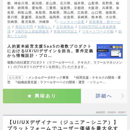
都、神奈川県、新潟県、富山県、石川県、福井県、山梨県、長野県、岐
阜県、静岡県、愛知県、三重県、滋賀県、京都府、大阪府、兵庫県、奈
良県、和歌山県、鳥取県、島根県、岡山県、広島県、山口県、徳島県、
香川県、愛媛県、高知県、福岡県、佐賀県、長崎県、熊本県、大分県、
宮崎県、鹿児島県、沖縄県
ベンチャー企業
新規事業・新サービ
ス
英語力不問
転勤なし
土日祝休み
3,000万円以上資金調達
済
1億円以上資金調達済
年収600万以上
リモートワーク可能
副
業してもOK
人的資本経営支援SaaSの複数プロダクト
におけるUX/UIデザインを担当。要件定義
から情報設計・プロ…
複数の自社運営プロダクト（ラフールサーベイ、テキカク、ラフールマネジメン
ト）のプロダクトのデザインを担当していただきます…
・メンタルデータ®テック事業 ┗採用支援：テキカクの開発・運
会社概要
営 ┗組織改善支援：ラフールサーベイの開発・運営 ・ソリュー…
興味あり
詳細へ
掲載期間
26/08/04～26/08/17
【UI/UXデザイナー（ジュニア～シニア）】
プラットフォームでユーザー価値を最大化す