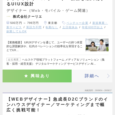
るUIUX設計
デザイナー（Web・モバイル・ゲーム関連）
株式会社クーリエ
500万円 ～ 799万円
東京都
ベンチャー企業
新規事業・
新サービス
英語力不問
転勤なし
土日祝休み
年収600万以上
副業してもOK
【業務概要】 UI/UXデザインを通じて、ユーザーの持つ本質
的な課題解決や、社内オペレーションの効率化を実現するこ
とでUX…
ヘルスケア領域プラットフォーム メディア＆ソリューション（集
会社概要
客・採用・経営支援） デジタルマーケティング サービスデザイン AI…
興味あり
詳細へ
掲載期間
26/08/04～26/08/17
【WEBデザイナー】急成長D2Cブランドのイ
ンハウスデザイナー／マーケティングまで幅
広く挑戦可能！