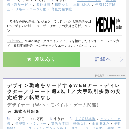
業・新サービス
海外折衝
転勤なし
土日祝休み
年収600万以
上
リモートワーク可能
育児支援制度
- 多様な分野の新規プロジェクト(0→1)における革新的なUI
UXデザインの創出 - ユーザーリサーチの実施と分析、ペル
ソ…
quantumは、クリエイティビティを軸にしたインキュベーション力
会社概要
で、新規事業開発、ベンチャークリエーション、ハンズオン…
興味あり
詳細へ
掲載期間
26/08/04～26/08/17
デザイン戦略をリードするWEBアートディレ
クター／リモート週2以上／大手取引多数の安
定経営／転勤なし
デザイナー（Web・モバイル・ゲーム関連）
株式会社GIG
600万円 ～ 749万円
東京都
株式公開準備
ベンチャー企
業
管理職・マネジャー
英語力不問
転勤なし
土日祝休み
年収
600万以上
ストックオプションあり
リモートワーク可能
副業して