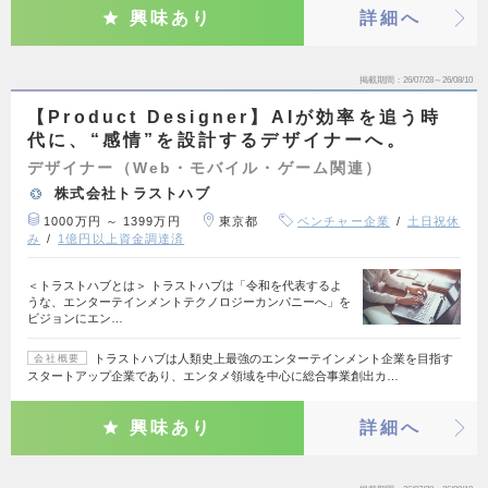
興味あり
詳細へ
掲載期間
26/07/28～26/08/10
【Product Designer】AIが効率を追う時
代に、“感情”を設計するデザイナーへ。
デザイナー（Web・モバイル・ゲーム関連）
株式会社トラストハブ
1000万円 ～ 1399万円
東京都
ベンチャー企業
土日祝休
み
1億円以上資金調達済
＜トラストハブとは＞ トラストハブは「令和を代表するよ
うな、エンターテインメントテクノロジーカンパニーへ」を
ビジョンにエン…
トラストハブは人類史上最強のエンターテインメント企業を目指す
会社概要
スタートアップ企業であり、エンタメ領域を中心に総合事業創出カ…
興味あり
詳細へ