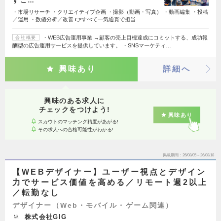
すこ…
・市場リサーチ ・クリエイティブ企画 ・撮影（動画・写真） ・動画編集 ・投稿
／運用 ・数値分析／改善 👉すべて一気通貫で担当
・WEB広告運用事業 →顧客の売上目標達成にコミットする、成功報
会社概要
酬型の広告運用サービスを提供しています。 ・SNSマーケティ…
興味あり
詳細へ
興味のある求人に
チェックをつけよう!
興味あり
スカウトのマッチング精度があがる!
その求人への合格可能性がわかる!
掲載期間
26/08/05～26/08/18
【WEBデザイナー】ユーザー視点とデザイン
力でサービス価値を高める／リモート週2以上
／転勤なし
デザイナー（Web・モバイル・ゲーム関連）
株式会社GIG