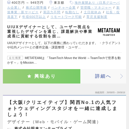
400万円 ～ 949万円
東京都
海外展開あり（日系グローバ
ル企業）
株式公開準備
ベンチャー企業
管理職・マネジャー
新
規事業・新サービス
英語力不問
転勤なし
土日祝休み
社長・役
員直下
年収600万以上
リモートワーク可能
育児支援制度
UIUXデザイナーとして、ユーザー視点を
重視したデザインを通じ、課題解決や事業
成長に貢献する役割を担…
UI/UXデザイナーとして、以下の業務に携わっていただきます。 ・クライアント
や社内メンバーとの要件定義・課題整理 ・ユーザ…
METATEAMは 「TeamTech Move the World ～TeamTechで世界を動
会社概要
かす～」をMission…
興味あり
詳細へ
掲載期間
26/08/05～26/08/18
【大阪/クリエイティブ】関西No.1の人気フ
ォトウェディングスタジオを一緒に達成しま
しょう！
デザイナー（Web・モバイル・ゲーム関連）
株式会社明来エンタープライズ