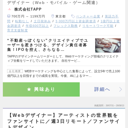
デザイナー（Web・モバイル・ゲーム関連）
株式会社TAPP
700万円 ～ 1199万円
東京都
ベンチャー企業
英語力不
問
転勤なし
土日祝休み
3,000万円以上資金調達済
1億円以上資
金調達済
年収600万以上
フレックス勤務
リモートワーク可能
育児支援制度
“不動産っぽくない”クリエイティブでユ
ーザーを惹きつける、デザイン責任者募
集！IPOを控え、さらなる…
TAPPのデザインチームリーダーとして、Webマーケティング領域のクリエイテ
ィブ全般をリードしていただきます。 自社サービ…
WEBマーケティングを中心とした集客によって、設立5年で売上100
会社概要
億円以上を目指すまでの成長を実現。今後、AIによるマー…
興味あり
詳細へ
掲載期間
26/07/31～26/08/13
【Webデザイナー】アーティストの世界観を
ファンサイトに／週3日リモート／ファンサイ
トデザイン