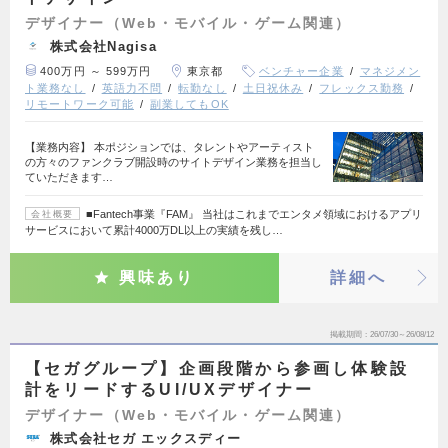
デザイナー（Web・モバイル・ゲーム関連）
株式会社Nagisa
400万円 ～ 599万円
東京都
ベンチャー企業
マネジメン
ト業務なし
英語力不問
転勤なし
土日祝休み
フレックス勤務
リモートワーク可能
副業してもOK
【業務内容】 本ポジションでは、タレントやアーティスト
の方々のファンクラブ開設時のサイトデザイン業務を担当し
ていただきます…
■Fantech事業『FAM』 当社はこれまでエンタメ領域におけるアプリ
会社概要
サービスにおいて累計4000万DL以上の実績を残し…
興味あり
詳細へ
掲載期間
26/07/30～26/08/12
【セガグループ】企画段階から参画し体験設
計をリードするUI/UXデザイナー
デザイナー（Web・モバイル・ゲーム関連）
株式会社セガ エックスディー