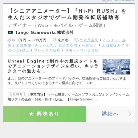
掲載期間
26/07/28～26/08/10
【シニアアニメーター】『Hi-Fi RUSH』を
生んだスタジオでゲーム開発※転居補助有
デザイナー（Web・モバイル・ゲーム関連）
Tango Gameworks株式会社
600万円 ～ 899万円
東京都
外資系企業
ベンチャー企
業
新規事業・新サービス
英語力不問
転勤なし
土日祝休み
年
収600万以上
フレックス勤務
リモートワーク可能
Unreal Engineで制作中の新規タイトル
でアニメーションデザインを行い、キャラ
クターの魅力を…
また、他のアニメーターへのフィードバックや、技術指導もご担当いただきま
す。良いモノづくりのできるチーム構築に向けて、スキ…
【事業内容】 ゲーム機器、ゲーム用ソフトおよびオンラインゲーム
会社概要
用ソフトの企画・開発・制作・販売。 【Tango Gamewo…
興味あり
詳細へ