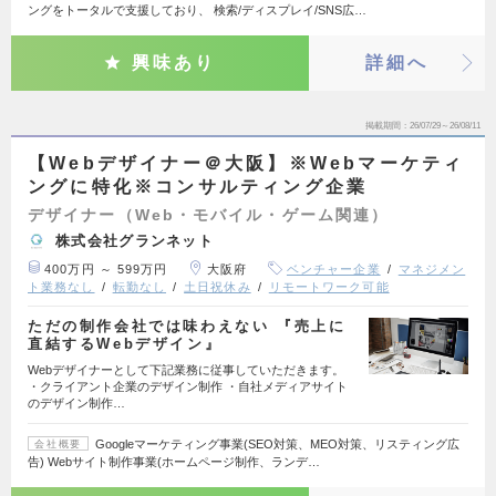
ングをトータルで支援しており、 検索/ディスプレイ/SNS広…
興味あり
詳細へ
掲載期間
26/07/29～26/08/11
【Webデザイナー＠大阪】※Webマーケティ
ングに特化※コンサルティング企業
デザイナー（Web・モバイル・ゲーム関連）
株式会社グランネット
400万円 ～ 599万円
大阪府
ベンチャー企業
マネジメン
ト業務なし
転勤なし
土日祝休み
リモートワーク可能
ただの制作会社では味わえない 『売上に
直結するWebデザイン』
Webデザイナーとして下記業務に従事していただきます。
・クライアント企業のデザイン制作 ・自社メディアサイト
のデザイン制作…
Googleマーケティング事業(SEO対策、MEO対策、リスティング広
会社概要
告) Webサイト制作事業(ホームページ制作、ランデ…