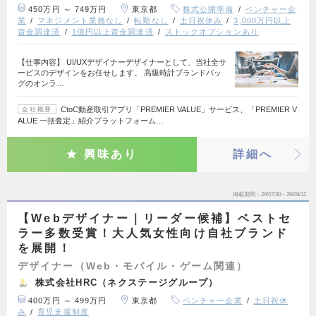
450万円 ～ 749万円
東京都
株式公開準備
ベンチャー企
業
マネジメント業務なし
転勤なし
土日祝休み
3,000万円以上
資金調達済
1億円以上資金調達済
ストックオプションあり
【仕事内容】 UI/UXデザイナーデザイナーとして、当社全サ
ービスのデザインをお任せします。 高級時計ブランドバッ
グのオンラ…
CtoC動産取引アプリ「PREMIER VALUE」サービス、「PREMIER V
会社概要
ALUE 一括査定」紹介プラットフォーム…
興味あり
詳細へ
掲載期間
26/07/30～26/08/12
【Webデザイナー｜リーダー候補】ベストセ
ラー多数受賞！大人気女性向け自社ブランド
を展開！
デザイナー（Web・モバイル・ゲーム関連）
株式会社HRC（ネクステージグループ）
400万円 ～ 499万円
東京都
ベンチャー企業
土日祝休
み
育児支援制度