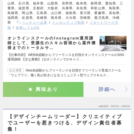
山県、石川県、福井県、山梨県、長野県、岐阜県、静岡県、愛知県、三
重県、滋賀県、京都府、大阪府、兵庫県、奈良県、和歌山県、鳥取県、
島根県、岡山県、広島県、山口県、徳島県、香川県、愛媛県、高知県、
福岡県、佐賀県、長崎県、熊本県、大分県、宮崎県、鹿児島県、沖縄
県
ベンチャー企業
インセンティブ制度
リモートワーク可
能
副業してもOK
オンラインスクールのInstagram運用講
師として、受講生のスキル習得から案件獲
得までのトータルサ…
【仕事内容】 WEB未経験からフリーランスを目指すオンラインスクールのSNS
運用講師 【主な業務】 (1)オンラインでのキャリ…
Web未経験からフリーランスを目指すフリーランス育成スクール
会社概要
「ウェブフリ」働く私が好きになるコミュニティ型ウェブスキルス…
興味あり
詳細へ
掲載期間
26/07/31～26/08/29
【デザインチームリーダー】クリエイティブ
でユーザーを惹きつける、デザイン責任者募
集！