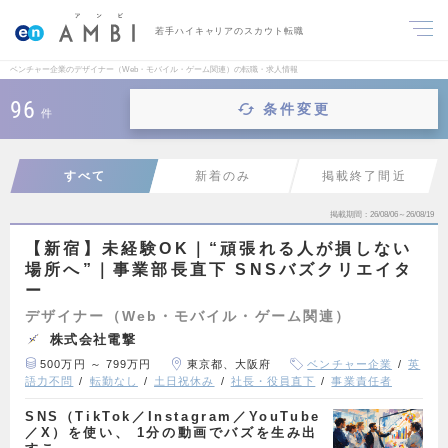
若手ハイキャリアのスカウト転職
ベンチャー企業のデザイナー（Web・モバイル・ゲーム関連）の転職・求人情報
96
条件変更
件
すべて
新着のみ
掲載終了間近
掲載期間
26/08/06～26/08/19
【新宿】未経験OK｜“頑張れる人が損しない
場所へ”｜事業部長直下 SNSバズクリエイタ
ー
デザイナー（Web・モバイル・ゲーム関連）
株式会社電撃
500万円 ～ 799万円
東京都、大阪府
ベンチャー企業
英
語力不問
転勤なし
土日祝休み
社長・役員直下
事業責任者
SNS（TikTok／Instagram／YouTube
／X）を使い、 1分の動画でバズを生み出