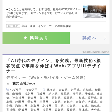
■こんなことを期待しています 現在、社内のWEBデザイナー
が3名となります。 新ブランドを立ち上げていくにあたり、
自社通販サ…
美容・健康・インナーウェアの通販事業
会社概要
興味あり
詳細へ
掲載期間
26/07/30～26/08/12
「AI時代のデザイン」を実践。最新技術×顧
客視点で事業を伸ばすWeb/アプリUIデザイ
ナー
デザイナー（Web・モバイル・ゲーム関連）
株式会社Jocy
400万円 ～ 649万円
北海道、青森県、岩手県、宮城県、秋田
県、山形県、福島県、茨城県、栃木県、群馬県、埼玉県、千葉県、東京
都、神奈川県、新潟県、富山県、石川県、福井県、山梨県、長野県、岐
阜県、静岡県、愛知県、三重県、滋賀県、京都府、大阪府、兵庫県、奈
良県、和歌山県、鳥取県、島根県、岡山県、広島県、山口県、徳島県、
香川県、愛媛県、高知県、福岡県、佐賀県、長崎県、熊本県、大分県、