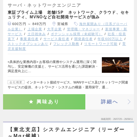
サーバ・ネットワークエンジニア
東証プライム上場 老舗ISP ネットワーク、クラウド、セキ
ュリティ、MVNOなど自社開発サービスが強み
600万円 ～ 849万円
宮城県
海外展開あり（日系グローバ
ル企業）
上場企業
大手企業
管理職・マネジャー
新規事業・新
サービス
土日祝休み
ポテンシャル採用（未経験可）
社長・役員
直下
事業責任者
サービス責任者
開発責任者
年収600万以上
ストックオプションあり
フレックス勤務
リモートワーク可能
育
児支援制度
<具体的な業務内容> お客様の業務やシステム運用に深く関
与し、安定稼働の支援と、サービス活用を通じた課題解決・
満足度向上に…
インターネット接続サービス、WANサービス及びネットワーク関連
会社概要
サービスの提供、ネットワーク・システムの構築・運用保守、通…
興味あり
詳細へ
掲載期間
26/07/29～26/08/11
【東北支店】システムエンジニア（リーダー
～Mgr候補）