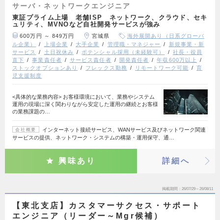
サーバ・ネットワークエンジニア
東証プライム上場 老舗ISP ネットワーク、クラウド、セキ
ュリティ、MVNOなど自社開発サービスが強み
600万円 ～ 849万円
宮城県
海外展開あり（日系グローバ
ル企業）
上場企業
大手企業
管理職・マネジャー
新規事業・新
サービス
土日祝休み
ポテンシャル採用（未経験可）
社長・役員
直下
事業責任者
サービス責任者
開発責任者
年収600万以上
ストックオプションあり
フレックス勤務
リモートワーク可能
育
児支援制度
<具体的な業務内容> お客様環境において、業務やシステム
運用の現場に深く関わりながら安定した運用の継続とお客様
の業務課題の…
インターネット接続サービス、WANサービス及びネットワーク関連
会社概要
サービスの提供、ネットワーク・システムの構築・運用保守、通…
興味あり
詳細へ
掲載期間
26/07/29～26/08/11
【東北支店】カスタマーサクセス・サポート
エンジニア（リーダー～Mgr候補）