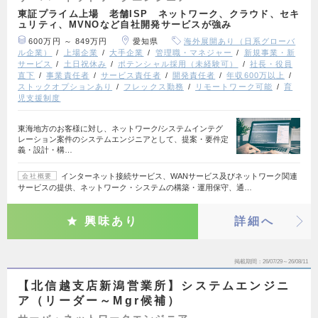
東証プライム上場 老舗ISP ネットワーク、クラウド、セキ
ュリティ、MVNOなど自社開発サービスが強み
600万円 ～ 849万円
愛知県
海外展開あり（日系グローバ
ル企業）
上場企業
大手企業
管理職・マネジャー
新規事業・新
サービス
土日祝休み
ポテンシャル採用（未経験可）
社長・役員
直下
事業責任者
サービス責任者
開発責任者
年収600万以上
ストックオプションあり
フレックス勤務
リモートワーク可能
育
児支援制度
東海地方のお客様に対し、ネットワーク/システムインテグ
レーション案件のシステムエンジニアとして、提案・要件定
義・設計・構…
インターネット接続サービス、WANサービス及びネットワーク関連
会社概要
サービスの提供、ネットワーク・システムの構築・運用保守、通…
興味あり
詳細へ
掲載期間
26/07/29～26/08/11
【北信越支店新潟営業所】システムエンジニ
ア（リーダー～Mgr候補）