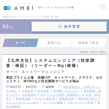
若手ハイキャリアのスカウト転職
事業責任者のサーバ・ネットワークエンジニアの転職・求人情報
90
条件変更
件
すべて
新着のみ
掲載終了間近
掲載期間
26/07/29～26/08/11
【九州支社】システムエンジニア（技術調
査・検証）（リーダー～Mgr候補）
サーバ・ネットワークエンジニア
東証プライム上場 老舗ISP ネットワーク、クラウド、セキ
ュリティ、MVNOなど自社開発サービスが強み
600万円 ～ 849万円
福岡県
海外展開あり（日系グローバ
ル企業）
上場企業
大手企業
管理職・マネジャー
新規事業・新
サービス
土日祝休み
ポテンシャル採用（未経験可）
社長・役員
直下
事業責任者
サービス責任者
開発責任者
年収600万以上
ストックオプションあり
フレックス勤務
リモートワーク可能
育
児支援制度