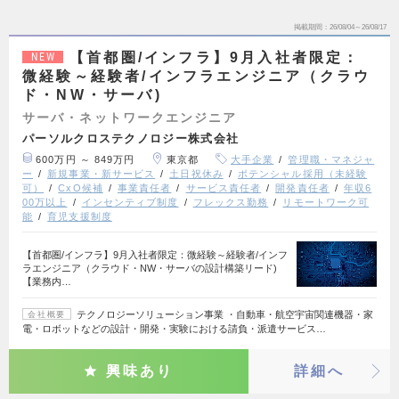
掲載期間
26/08/04～26/08/17
【首都圏/インフラ】9月入社者限定：
NEW
微経験～経験者/インフラエンジニア（クラウ
ド・NW・サーバ)
サーバ・ネットワークエンジニア
パーソルクロステクノロジー株式会社
600万円 ～ 849万円
東京都
大手企業
管理職・マネジャ
ー
新規事業・新サービス
土日祝休み
ポテンシャル採用（未経験
可）
CxO候補
事業責任者
サービス責任者
開発責任者
年収6
00万以上
インセンティブ制度
フレックス勤務
リモートワーク可
能
育児支援制度
【首都圏/インフラ】9月入社者限定：微経験～経験者/インフ
ラエンジニア（クラウド・NW・サーバの設計構築リード)
【業務内…
テクノロジーソリューション事業 ・自動車・航空宇宙関連機器・家
会社概要
電・ロボットなどの設計・開発・実験における請負・派遣サービス…
興味あり
詳細へ