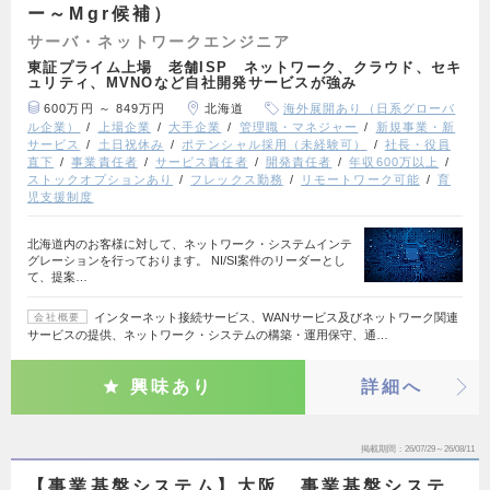
ー～Mgr候補）
サーバ・ネットワークエンジニア
東証プライム上場 老舗ISP ネットワーク、クラウド、セキ
ュリティ、MVNOなど自社開発サービスが強み
600万円 ～ 849万円
北海道
海外展開あり（日系グローバ
ル企業）
上場企業
大手企業
管理職・マネジャー
新規事業・新
サービス
土日祝休み
ポテンシャル採用（未経験可）
社長・役員
直下
事業責任者
サービス責任者
開発責任者
年収600万以上
ストックオプションあり
フレックス勤務
リモートワーク可能
育
児支援制度
北海道内のお客様に対して、ネットワーク・システムインテ
グレーションを行っております。 NI/SI案件のリーダーとし
て、提案…
インターネット接続サービス、WANサービス及びネットワーク関連
会社概要
サービスの提供、ネットワーク・システムの構築・運用保守、通…
興味あり
詳細へ
掲載期間
26/07/29～26/08/11
【事業基盤システム】大阪 事業基盤システ