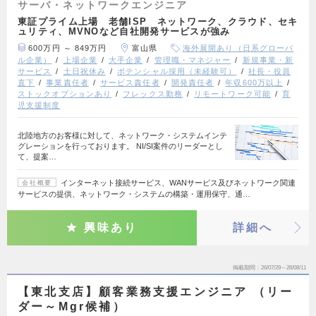
サーバ・ネットワークエンジニア
東証プライム上場 老舗ISP ネットワーク、クラウド、セキ
ュリティ、MVNOなど自社開発サービスが強み
600万円 ～ 849万円
富山県
海外展開あり（日系グローバ
ル企業）
上場企業
大手企業
管理職・マネジャー
新規事業・新
サービス
土日祝休み
ポテンシャル採用（未経験可）
社長・役員
直下
事業責任者
サービス責任者
開発責任者
年収600万以上
ストックオプションあり
フレックス勤務
リモートワーク可能
育
児支援制度
北陸地方のお客様に対して、ネットワーク・システムインテ
グレーションを行っております。 NI/SI案件のリーダーとし
て、提案…
インターネット接続サービス、WANサービス及びネットワーク関連
会社概要
サービスの提供、ネットワーク・システムの構築・運用保守、通…
興味あり
詳細へ
掲載期間
26/07/29～26/08/11
【東北支店】顧客業務支援エンジニア （リー
ダー～Mgr候補）