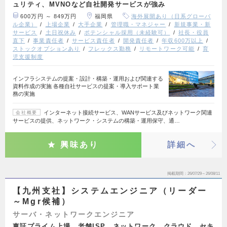
ュリティ、MVNOなど自社開発サービスが強み
600万円 ～ 849万円
福岡県
海外展開あり（日系グローバ
ル企業）
上場企業
大手企業
管理職・マネジャー
新規事業・新
サービス
土日祝休み
ポテンシャル採用（未経験可）
社長・役員
直下
事業責任者
サービス責任者
開発責任者
年収600万以上
ストックオプションあり
フレックス勤務
リモートワーク可能
育
児支援制度
インフラシステムの提案・設計・構築・運用および関連する
資料作成の実施 各種自社サービスの提案・導入サポート業
務の実施
インターネット接続サービス、WANサービス及びネットワーク関連
会社概要
サービスの提供、ネットワーク・システムの構築・運用保守、通…
興味あり
詳細へ
掲載期間
26/07/29～26/08/11
【九州支社】システムエンジニア（リーダー
～Mgr候補）
サーバ・ネットワークエンジニア
東証プライム上場 老舗ISP ネットワーク、クラウド、セキ