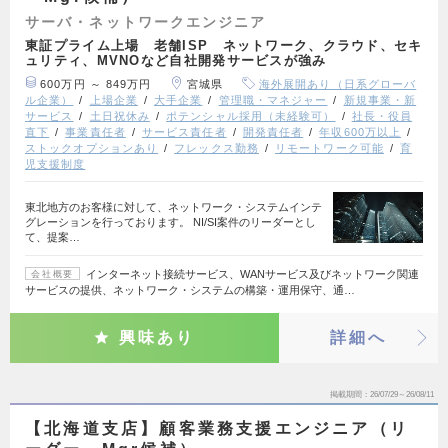
サーバ・ネットワークエンジニア
東証プライム上場 老舗ISP ネットワーク、クラウド、セキ
ュリティ、MVNOなど自社開発サービスが強み
600万円 ～ 849万円
宮城県
海外展開あり（日系グローバ
ル企業）
上場企業
大手企業
管理職・マネジャー
新規事業・新
サービス
土日祝休み
ポテンシャル採用（未経験可）
社長・役員
直下
事業責任者
サービス責任者
開発責任者
年収600万以上
ストックオプションあり
フレックス勤務
リモートワーク可能
育
児支援制度
東北地方のお客様に対して、ネットワーク・システムインテ
グレーションを行っております。 NI/SI案件のリーダーとし
て、提案…
インターネット接続サービス、WANサービス及びネットワーク関連
会社概要
サービスの提供、ネットワーク・システムの構築・運用保守、通…
興味あり
詳細へ
掲載期間
26/07/29～26/08/11
【北海道支店】顧客業務支援エンジニア（リ