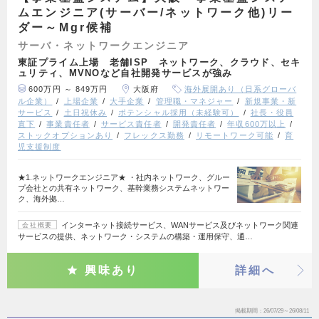
ムエンジニア(サーバー/ネットワーク他)リー
ダー～Mgr候補
サーバ・ネットワークエンジニア
東証プライム上場 老舗ISP ネットワーク、クラウド、セキ
ュリティ、MVNOなど自社開発サービスが強み
600万円 ～ 849万円
大阪府
海外展開あり（日系グローバ
ル企業）
上場企業
大手企業
管理職・マネジャー
新規事業・新
サービス
土日祝休み
ポテンシャル採用（未経験可）
社長・役員
直下
事業責任者
サービス責任者
開発責任者
年収600万以上
ストックオプションあり
フレックス勤務
リモートワーク可能
育
児支援制度
★1.ネットワークエンジニア★ ・社内ネットワーク、グルー
プ会社との共有ネットワーク、基幹業務システムネットワー
ク、海外拠…
インターネット接続サービス、WANサービス及びネットワーク関連
会社概要
サービスの提供、ネットワーク・システムの構築・運用保守、通…
興味あり
詳細へ
掲載期間
26/07/29～26/08/11