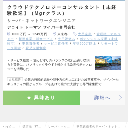
クラウドテクノロジーコンサルタント【未経
験歓迎】（Mgrクラス）
サーバ・ネットワークエンジニア
デロイト トーマツ サイバー合同会社
1000万円 ～ 1249万円
東京都
大手企業
管理職・マネジ
ャー
新規事業・新サービス
土日祝休み
ポテンシャル採用（未経
験可）
事業責任者
サービス責任者
年収600万以上
リモートワ
ーク可能
育児支援制度
＜サービス概要＞ 攻めと守りのバランスの取れた高い技術
力を背景に、パブリッククラウドを軸とする次世代テクノロ
ジーを活用した…
企業の持続的成長や競争力の向上にむけた経営変革を、サイバーセ
会社概要
キュリティの面からグループをあげて強力に支援する専門家集団で…
興味あり
詳細へ
ハイクラ
技術系（IT・
サーバ・ネット
事業責任者のサーバ・ネットワ