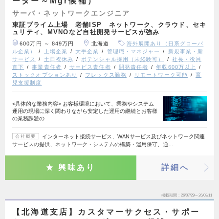
ーダー～Mgr候補）
サーバ・ネットワークエンジニア
東証プライム上場 老舗ISP ネットワーク、クラウド、セキ
ュリティ、MVNOなど自社開発サービスが強み
600万円 ～ 849万円
北海道
海外展開あり（日系グローバ
ル企業）
上場企業
大手企業
管理職・マネジャー
新規事業・新
サービス
土日祝休み
ポテンシャル採用（未経験可）
社長・役員
直下
事業責任者
サービス責任者
開発責任者
年収600万以上
ストックオプションあり
フレックス勤務
リモートワーク可能
育
児支援制度
<具体的な業務内容> お客様環境において、業務やシステム
運用の現場に深く関わりながら安定した運用の継続とお客様
の業務課題の…
インターネット接続サービス、WANサービス及びネットワーク関連
会社概要
サービスの提供、ネットワーク・システムの構築・運用保守、通…
興味あり
詳細へ
掲載期間
26/07/29～26/08/11
【北海道支店】カスタマーサクセス・サポー