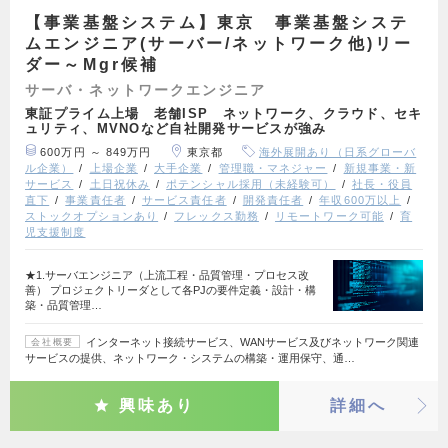
【事業基盤システム】東京 事業基盤システ
ムエンジニア(サーバー/ネットワーク他)リー
ダー～Mgr候補
サーバ・ネットワークエンジニア
東証プライム上場 老舗ISP ネットワーク、クラウド、セキ
ュリティ、MVNOなど自社開発サービスが強み
600万円 ～ 849万円
東京都
海外展開あり（日系グローバ
ル企業）
上場企業
大手企業
管理職・マネジャー
新規事業・新
サービス
土日祝休み
ポテンシャル採用（未経験可）
社長・役員
直下
事業責任者
サービス責任者
開発責任者
年収600万以上
ストックオプションあり
フレックス勤務
リモートワーク可能
育
児支援制度
★1.サーバエンジニア（上流工程・品質管理・プロセス改
善） プロジェクトリーダとして各PJの要件定義・設計・構
築・品質管理…
インターネット接続サービス、WANサービス及びネットワーク関連
会社概要
サービスの提供、ネットワーク・システムの構築・運用保守、通…
興味あり
詳細へ