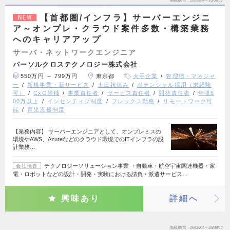
掲載期間
26/08/04～26/08/17
【首都圏/インフラ】サーバーエンジニ
NEW
ア～オンプレ・クラウド案件多数・構築業務
へのキャリアアップ
サーバ・ネットワークエンジニア
パーソルクロステクノロジー株式会社
550万円 ～ 799万円
東京都
大手企業
管理職・マネジャ
ー
新規事業・新サービス
土日祝休み
ポテンシャル採用（未経験
可）
CxO候補
事業責任者
サービス責任者
開発責任者
年収6
00万以上
インセンティブ制度
フレックス勤務
リモートワーク可
能
育児支援制度
【業務内容】 サーバーエンジニアとして、オンプレミスの
環境やAWS、Azureなどのクラウド環境でのITインフラの設
計業務…
テクノロジーソリューション事業 ・自動車・航空宇宙関連機器・家
会社概要
電・ロボットなどの設計・開発・実験における請負・派遣サービス…
興味あり
詳細へ
掲載期間
26/08/04～26/08/17