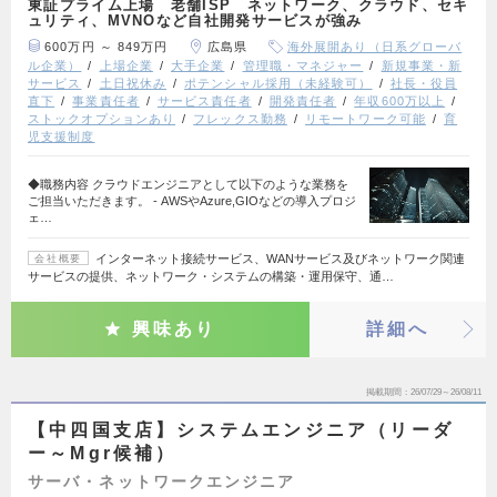
東証プライム上場 老舗ISP ネットワーク、クラウド、セキ
ュリティ、MVNOなど自社開発サービスが強み
600万円 ～ 849万円
広島県
海外展開あり（日系グローバ
ル企業）
上場企業
大手企業
管理職・マネジャー
新規事業・新
サービス
土日祝休み
ポテンシャル採用（未経験可）
社長・役員
直下
事業責任者
サービス責任者
開発責任者
年収600万以上
ストックオプションあり
フレックス勤務
リモートワーク可能
育
児支援制度
◆職務内容 クラウドエンジニアとして以下のような業務を
ご担当いただきます。 - AWSやAzure,GIOなどの導入プロジ
ェ…
インターネット接続サービス、WANサービス及びネットワーク関連
会社概要
サービスの提供、ネットワーク・システムの構築・運用保守、通…
興味あり
詳細へ
掲載期間
26/07/29～26/08/11
【中四国支店】システムエンジニア（リーダ
ー～Mgr候補）
サーバ・ネットワークエンジニア