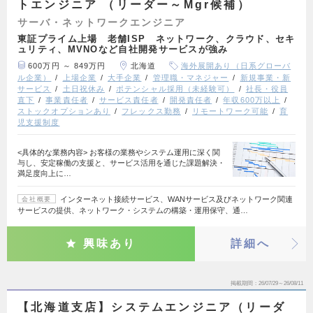
トエンジニア （リーダー～Mgr候補）
サーバ・ネットワークエンジニア
東証プライム上場 老舗ISP ネットワーク、クラウド、セキ
ュリティ、MVNOなど自社開発サービスが強み
600万円 ～ 849万円
北海道
海外展開あり（日系グローバ
ル企業）
上場企業
大手企業
管理職・マネジャー
新規事業・新
サービス
土日祝休み
ポテンシャル採用（未経験可）
社長・役員
直下
事業責任者
サービス責任者
開発責任者
年収600万以上
ストックオプションあり
フレックス勤務
リモートワーク可能
育
児支援制度
<具体的な業務内容> お客様の業務やシステム運用に深く関
与し、安定稼働の支援と、サービス活用を通じた課題解決・
満足度向上に…
インターネット接続サービス、WANサービス及びネットワーク関連
会社概要
サービスの提供、ネットワーク・システムの構築・運用保守、通…
興味あり
詳細へ
掲載期間
26/07/29～26/08/11
【北海道支店】システムエンジニア（リーダ