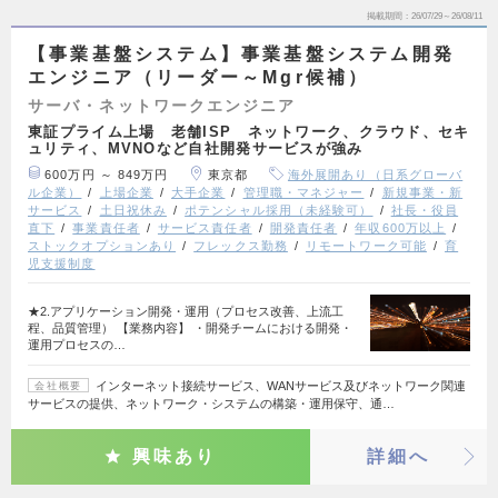
掲載期間
26/07/29～26/08/11
【事業基盤システム】事業基盤システム開発
エンジニア（リーダー～Mgr候補）
サーバ・ネットワークエンジニア
東証プライム上場 老舗ISP ネットワーク、クラウド、セキ
ュリティ、MVNOなど自社開発サービスが強み
600万円 ～ 849万円
東京都
海外展開あり（日系グローバ
ル企業）
上場企業
大手企業
管理職・マネジャー
新規事業・新
サービス
土日祝休み
ポテンシャル採用（未経験可）
社長・役員
直下
事業責任者
サービス責任者
開発責任者
年収600万以上
ストックオプションあり
フレックス勤務
リモートワーク可能
育
児支援制度
★2.アプリケーション開発・運用（プロセス改善、上流工
程、品質管理） 【業務内容】 ・開発チームにおける開発・
運用プロセスの…
インターネット接続サービス、WANサービス及びネットワーク関連
会社概要
サービスの提供、ネットワーク・システムの構築・運用保守、通…
興味あり
詳細へ