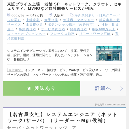
東証プライム上場 老舗ISP ネットワーク、クラウド、セキ
ュリティ、MVNOなど自社開発サービスが強み
600万円 ～ 849万円
大阪府
海外展開あり（日系グローバ
ル企業）
上場企業
大手企業
管理職・マネジャー
新規事業・新
サービス
土日祝休み
ポテンシャル採用（未経験可）
社長・役員
直下
事業責任者
サービス責任者
開発責任者
年収600万以上
ストックオプションあり
フレックス勤務
リモートワーク可能
育
児支援制度
システムインテグレーション案件において、提案、要件定
義、設計、構築、運用に関わる一貫したインテグレーション
や、各種自社サ…
インターネット接続サービス、WANサービス及びネットワーク関連
会社概要
サービスの提供、ネットワーク・システムの構築・運用保守、通…
興味あり
詳細へ
掲載期間
26/07/29～26/08/11
【名古屋支社】システムエンジニア（ネット
ワーク/サーバ）（リーダー～Mgr候補）
サーバ・ネットワークエンジニア