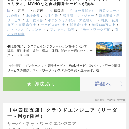
ュリティ、MVNOなど自社開発サービスが強み
600万円 ～ 849万円
福岡県
海外展開あり（日系グローバ
ル企業）
上場企業
大手企業
管理職・マネジャー
新規事業・新
サービス
土日祝休み
ポテンシャル採用（未経験可）
社長・役員
直下
事業責任者
サービス責任者
開発責任者
年収600万以上
ストックオプションあり
フレックス勤務
リモートワーク可能
育
児支援制度
◆職務内容： システムインテグレーション案件において、
提案、要件定義、設計、構築、運用に関わる一環したインテ
グレーションや…
インターネット接続サービス、WANサービス及びネットワーク関連
会社概要
サービスの提供、ネットワーク・システムの構築・運用保守、通…
興味あり
詳細へ
掲載期間
26/07/29～26/08/11
【中四国支店】クラウドエンジニア（リーダ
ー～Mgr候補）
サーバ・ネットワークエンジニア