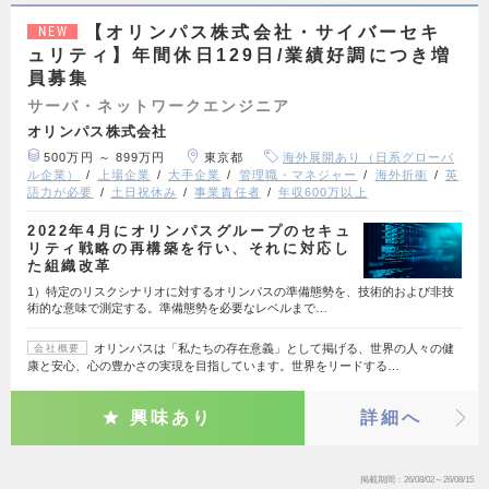
【オリンパス株式会社・サイバーセキ
NEW
ュリティ】年間休日129日/業績好調につき増
員募集
サーバ・ネットワークエンジニア
オリンパス株式会社
500万円 ～ 899万円
東京都
海外展開あり（日系グローバ
ル企業）
上場企業
大手企業
管理職・マネジャー
海外折衝
英
語力が必要
土日祝休み
事業責任者
年収600万以上
2022年4月にオリンパスグループのセキュ
リティ戦略の再構築を行い、それに対応し
た組織改革
1）特定のリスクシナリオに対するオリンパスの準備態勢を、技術的および非技
術的な意味で測定する。準備態勢を必要なレベルまで…
オリンパスは「私たちの存在意義」として掲げる、世界の人々の健
会社概要
康と安心、心の豊かさの実現を目指しています。世界をリードする…
興味あり
詳細へ
掲載期間
26/08/02～26/08/15