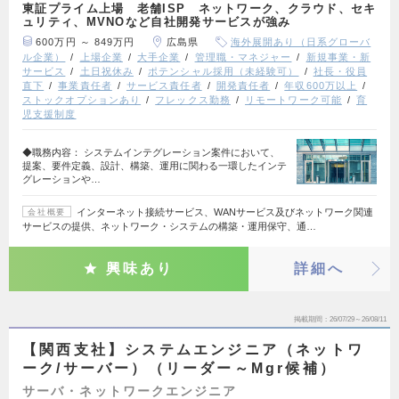
東証プライム上場 老舗ISP ネットワーク、クラウド、セキ
ュリティ、MVNOなど自社開発サービスが強み
600万円 ～ 849万円
広島県
海外展開あり（日系グローバ
ル企業）
上場企業
大手企業
管理職・マネジャー
新規事業・新
サービス
土日祝休み
ポテンシャル採用（未経験可）
社長・役員
直下
事業責任者
サービス責任者
開発責任者
年収600万以上
ストックオプションあり
フレックス勤務
リモートワーク可能
育
児支援制度
◆職務内容： システムインテグレーション案件において、
提案、要件定義、設計、構築、運用に関わる一環したインテ
グレーションや…
インターネット接続サービス、WANサービス及びネットワーク関連
会社概要
サービスの提供、ネットワーク・システムの構築・運用保守、通…
興味あり
詳細へ
掲載期間
26/07/29～26/08/11
【関西支社】システムエンジニア（ネットワ
ーク/サーバー）（リーダー～Mgr候補）
サーバ・ネットワークエンジニア