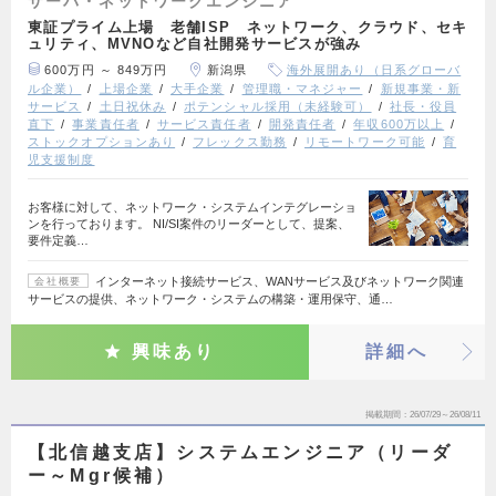
サーバ・ネットワークエンジニア
東証プライム上場 老舗ISP ネットワーク、クラウド、セキ
ュリティ、MVNOなど自社開発サービスが強み
600万円 ～ 849万円
新潟県
海外展開あり（日系グローバ
ル企業）
上場企業
大手企業
管理職・マネジャー
新規事業・新
サービス
土日祝休み
ポテンシャル採用（未経験可）
社長・役員
直下
事業責任者
サービス責任者
開発責任者
年収600万以上
ストックオプションあり
フレックス勤務
リモートワーク可能
育
児支援制度
お客様に対して、ネットワーク・システムインテグレーショ
ンを行っております。 NI/SI案件のリーダーとして、提案、
要件定義…
インターネット接続サービス、WANサービス及びネットワーク関連
会社概要
サービスの提供、ネットワーク・システムの構築・運用保守、通…
興味あり
詳細へ
掲載期間
26/07/29～26/08/11
【北信越支店】システムエンジニア（リーダ
ー～Mgr候補）