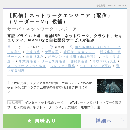
掲載期間
26/07/29～26/08/11
【配信】ネットワークエンジニア（配信）
（リーダー～Mgr候補）
サーバ・ネットワークエンジニア
東証プライム上場 老舗ISP ネットワーク、クラウド、セキ
ュリティ、MVNOなど自社開発サービスが強み
600万円 ～ 849万円
東京都
海外展開あり（日系グローバ
ル企業）
上場企業
大手企業
管理職・マネジャー
新規事業・新
サービス
土日祝休み
ポテンシャル採用（未経験可）
社長・役員
直下
事業責任者
サービス責任者
開発責任者
年収600万以上
ストックオプションあり
フレックス勤務
リモートワーク可能
育
児支援制度
主に放送局や、メディア企業の映像・音声システムのMedia
over IP化に伴うシステム構築の提案や設計をご担当頂き
ま…
インターネット接続サービス、WANサービス及びネットワーク関連
会社概要
サービスの提供、ネットワーク・システムの構築・運用保守、通…
興味あり
詳細へ