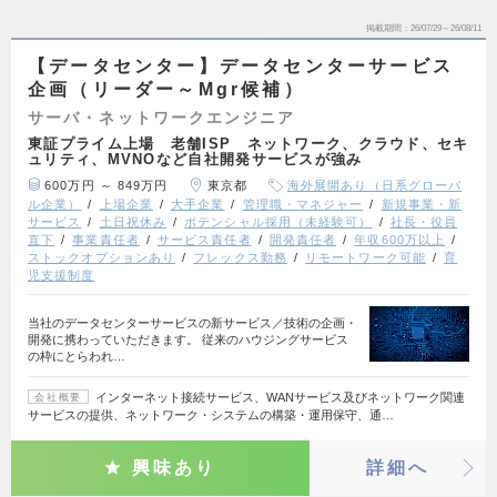
掲載期間
26/07/29～26/08/11
【データセンター】データセンターサービス
企画（リーダー～Mgr候補）
サーバ・ネットワークエンジニア
東証プライム上場 老舗ISP ネットワーク、クラウド、セキ
ュリティ、MVNOなど自社開発サービスが強み
600万円 ～ 849万円
東京都
海外展開あり（日系グローバ
ル企業）
上場企業
大手企業
管理職・マネジャー
新規事業・新
サービス
土日祝休み
ポテンシャル採用（未経験可）
社長・役員
直下
事業責任者
サービス責任者
開発責任者
年収600万以上
ストックオプションあり
フレックス勤務
リモートワーク可能
育
児支援制度
当社のデータセンターサービスの新サービス／技術の企画・
開発に携わっていただきます。 従来のハウジングサービス
の枠にとらわれ…
インターネット接続サービス、WANサービス及びネットワーク関連
会社概要
サービスの提供、ネットワーク・システムの構築・運用保守、通…
興味あり
詳細へ