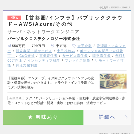
掲載期間
26/08/04～26/08/17
【首都圏/インフラ】パブリッククラウ
NEW
ド～AWS/Azure/その他
サーバ・ネットワークエンジニア
パーソルクロステクノロジー株式会社
550万円 ～ 799万円
東京都
大手企業
管理職・マネジャ
ー
新規事業・新サービス
土日祝休み
ポテンシャル採用（未経験
可）
CxO候補
事業責任者
サービス責任者
開発責任者
年収6
00万以上
インセンティブ制度
フレックス勤務
リモートワーク可
能
育児支援制度
【業務内容】 エンタープライズ向けクラウドインフラの設
計・構築を担当いただきます。 クラウド・インフラ部では
モダン技術を強み…
テクノロジーソリューション事業 ・自動車・航空宇宙関連機器・家
会社概要
電・ロボットなどの設計・開発・実験における請負・派遣サービス…
興味あり
詳細へ