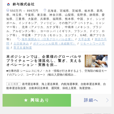
鈴与株式会社
550万円 ～ 899万円
北海道、宮城県、茨城県、栃木県、群馬
県、埼玉県、千葉県、東京都、神奈川県、山梨県、長野県、静岡県、愛
知県、三重県、大阪府、兵庫県、福岡県、熊本県、中国、タイ、シンガ
ポール、インドネシア、フィリピン、その他アジア（ベトナム、ミャン
マー等）、北米（アメリカ、カナダ等）、中南米（メキシコ、ブラジ
ル、アルゼンチン等）、ヨーロッパ（イギリス、フランス、ドイツ、ロ
シア等）、中近東・アフリカ（モロッコ、エジプト、UAE、南アフリカ
等）
海外展開あり（日系グローバル企業）
大手企業
英語力不
問
土日祝休み
ポテンシャル採用（未経験可）
リモートワーク可
能
育児支援制度
本ポジションでは、企業様のグローバルサ
プライチェーンを清流化し、繋ぎ、支える
オペレーション・実務を担…
■仕事内容 シームレスにモノ・カネ・情報が行き来するよう、空海陸の輸送モー
ドのアレンジ、コーディネート（輸出入貨物の船積み…
港湾運送事業、海上運送事業、内航海運事業、自動車運送事業、自
会社概要
動車運送取扱業、自動車回送事業、通関業、保税上屋業、海運貨物…
興味あり
詳細へ