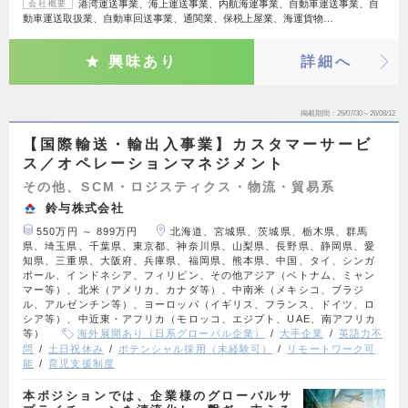
港湾運送事業、海上運送事業、内航海運事業、自動車運送事業、自
会社概要
動車運送取扱業、自動車回送事業、通関業、保税上屋業、海運貨物…
興味あり
詳細へ
掲載期間
26/07/30～26/08/12
【国際輸送・輸出入事業】カスタマーサービ
ス／オペレーションマネジメント
その他、SCM・ロジスティクス・物流・貿易系
鈴与株式会社
550万円 ～ 899万円
北海道、宮城県、茨城県、栃木県、群馬
県、埼玉県、千葉県、東京都、神奈川県、山梨県、長野県、静岡県、愛
知県、三重県、大阪府、兵庫県、福岡県、熊本県、中国、タイ、シンガ
ポール、インドネシア、フィリピン、その他アジア（ベトナム、ミャン
マー等）、北米（アメリカ、カナダ等）、中南米（メキシコ、ブラジ
ル、アルゼンチン等）、ヨーロッパ（イギリス、フランス、ドイツ、ロ
シア等）、中近東・アフリカ（モロッコ、エジプト、UAE、南アフリカ
等）
海外展開あり（日系グローバル企業）
大手企業
英語力不
問
土日祝休み
ポテンシャル採用（未経験可）
リモートワーク可
能
育児支援制度
本ポジションでは、企業様のグローバルサ