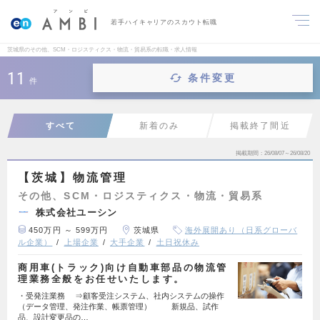
若手ハイキャリアのスカウト転職
茨城県のその他、SCM・ロジスティクス・物流・貿易系の転職・求人情報
11
条件変更
件
すべて
新着のみ
掲載終了間近
掲載期間
26/08/07～26/08/20
【茨城】物流管理
その他、SCM・ロジスティクス・物流・貿易系
株式会社ユーシン
450万円 ～ 599万円
茨城県
海外展開あり（日系グローバ
ル企業）
上場企業
大手企業
土日祝休み
商用車(トラック)向け自動車部品の物流管
理業務全般をお任せいたします。
・受発注業務 ⇒顧客受注システム、社内システムの操作
（データ管理、発注作業、帳票管理） 新規品、試作
品、設計変更品の…