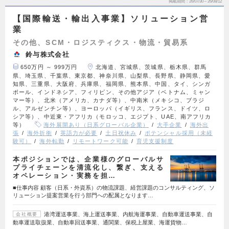
掲載期間
26/07/30～26/08/12
【国際輸送・輸出入事業】ソリューション営
業
その他、SCM・ロジスティクス・物流・貿易系
鈴与株式会社
650万円 ～ 999万円
北海道、宮城県、茨城県、栃木県、群馬
県、埼玉県、千葉県、東京都、神奈川県、山梨県、長野県、静岡県、愛
知県、三重県、大阪府、兵庫県、福岡県、熊本県、中国、タイ、シンガ
ポール、インドネシア、フィリピン、その他アジア（ベトナム、ミャン
マー等）、北米（アメリカ、カナダ等）、中南米（メキシコ、ブラジ
ル、アルゼンチン等）、ヨーロッパ（イギリス、フランス、ドイツ、ロ
シア等）、中近東・アフリカ（モロッコ、エジプト、UAE、南アフリカ
等）
海外展開あり（日系グローバル企業）
大手企業
海外出
張
海外折衝
英語力が必要
土日祝休み
ポテンシャル採用（未経
験可）
海外転勤
リモートワーク可能
育児支援制度
本ポジションでは、企業様のグローバルサ
プライチェーンを清流化し、繋ぎ、支える
オペレーション・実務を担…
■仕事内容 顧客（日系・外資系）の物流課題、経営課題のコンサルティング、ソ
リューション提案営業を行う部門への配属となります…
港湾運送事業、海上運送事業、内航海運事業、自動車運送事業、自
会社概要
動車運送取扱業、自動車回送事業、通関業、保税上屋業、海運貨物…