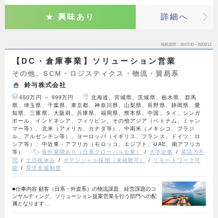
興味あり
詳細へ
掲載期間
26/07/30～26/08/12
【DC・倉庫事業】ソリューション営業
その他、SCM・ロジスティクス・物流・貿易系
鈴与株式会社
650万円 ～ 999万円
北海道、宮城県、茨城県、栃木県、群馬
県、埼玉県、千葉県、東京都、神奈川県、山梨県、長野県、静岡県、愛
知県、三重県、大阪府、兵庫県、福岡県、熊本県、中国、タイ、シンガ
ポール、インドネシア、フィリピン、その他アジア（ベトナム、ミャン
マー等）、北米（アメリカ、カナダ等）、中南米（メキシコ、ブラジ
ル、アルゼンチン等）、ヨーロッパ（イギリス、フランス、ドイツ、ロ
シア等）、中近東・アフリカ（モロッコ、エジプト、UAE、南アフリカ
等）
海外展開あり（日系グローバル企業）
大手企業
英語力不
問
土日祝休み
ポテンシャル採用（未経験可）
リモートワーク可
能
育児支援制度
■仕事内容 顧客（日系・外資系）の物流課題、経営課題のコ
ンサルティング、ソリューション提案営業を行う部門への配
属となります…