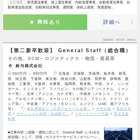
港湾運送事業、海上運送事業、内航海運事業、自動車運送事業、自
会社概要
動車運送取扱業、自動車回送事業、通関業、保税上屋業、海運貨物…
興味あり
詳細へ
掲載期間
26/07/30～26/08/12
【第二新卒歓迎】 General Staff（総合職）
その他、SCM・ロジスティクス・物流・貿易系
鈴与株式会社
550万円 ～ 899万円
北海道、宮城県、茨城県、栃木県、群馬
県、埼玉県、千葉県、東京都、神奈川県、山梨県、長野県、静岡県、愛
知県、三重県、大阪府、兵庫県、福岡県、熊本県、中国、タイ、シンガ
ポール、インドネシア、フィリピン、その他アジア（ベトナム、ミャン
マー等）、北米（アメリカ、カナダ等）、中南米（メキシコ、ブラジ
ル、アルゼンチン等）、ヨーロッパ（イギリス、フランス、ドイツ、ロ
シア等）、中近東・アフリカ（モロッコ、エジプト、UAE、南アフリカ
等）
海外展開あり（日系グローバル企業）
大手企業
英語力不
問
ポテンシャル採用（未経験可）
リモートワーク可能
育児支援
制度
■仕事内容 ご経験・適性に応じて、General Staff（いわゆる
総合職）として、現場（カスタマーサービス／オペレーシ…