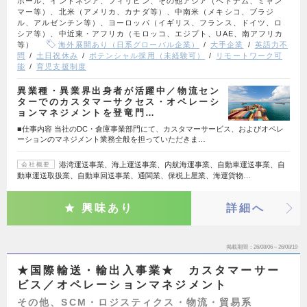
ポール、インドネシア、フィリピン、その他アジア（ベトナム、ミャン
マー等）、北米（アメリカ、カナダ等）、中南米（メキシコ、ブラジ
ル、アルゼンチン等）、ヨーロッパ（イギリス、フランス、ドイツ、ロ
シア等）、中近東・アフリカ（モロッコ、エジプト、UAE、南アフリカ
等）
海外展開あり（日系グローバル企業）
大手企業
英語力不
問
土日祝休み
ポテンシャル採用（未経験可）
リモートワーク可
能
育児支援制度
異業種・異業界出身者が活躍中／物流セン
ターでのカスタマーサクセス・オペレーシ
ョンマネジメントを登竜門…
■仕事内容 当社のDC・倉庫事業部門にて、カスタマーサービス、およびオペレ
ーションのマネジメント業務全般を担っていただきま…
港湾運送事業、海上運送事業、内航海運事業、自動車運送事業、自
会社概要
動車運送取扱業、自動車回送事業、通関業、保税上屋業、海運貨物…
興味あり
詳細へ
掲載期間
26/08/06～26/08/19
★国際輸送・輸出入事業★ カスタマーサー
ビス／オペレーションマネジメント
その他、SCM・ロジスティクス・物流・貿易系