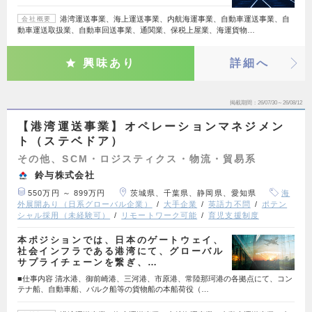
港湾運送事業、海上運送事業、内航海運事業、自動車運送事業、自
会社概要
動車運送取扱業、自動車回送事業、通関業、保税上屋業、海運貨物…
興味あり
詳細へ
掲載期間
26/07/30～26/08/12
【港湾運送事業】オペレーションマネジメン
ト（ステベドア）
その他、SCM・ロジスティクス・物流・貿易系
鈴与株式会社
550万円 ～ 899万円
茨城県、千葉県、静岡県、愛知県
海
外展開あり（日系グローバル企業）
大手企業
英語力不問
ポテン
シャル採用（未経験可）
リモートワーク可能
育児支援制度
本ポジションでは、日本のゲートウェイ、
社会インフラである港湾にて、グローバル
サプライチェーンを繋ぎ、…
■仕事内容 清水港、御前崎港、三河港、市原港、常陸那珂港の各拠点にて、コン
テナ船、自動車船、バルク船等の貨物船の本船荷役（…