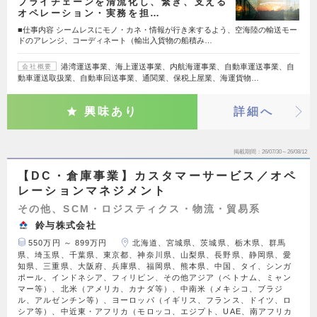
プライチェーンを清流化し、繋ぎ、支える
オペレーション・実務を担…
■仕事内容 シームレスにモノ・カネ・情報が行き来するよう、空海陸の輸送モー
ドのアレンジ、コーディネート（輸出入貨物の船積み…
港湾運送事業、海上運送事業、内航海運事業、自動車運送事業、自
会社概要
動車運送取扱業、自動車回送事業、通関業、保税上屋業、海運貨物…
興味あり
詳細へ
掲載期間
26/07/30～26/08/12
【DC・倉庫事業】カスタマーサービス／オペ
レーションマネジメント
その他、SCM・ロジスティクス・物流・貿易系
鈴与株式会社
550万円 ～ 899万円
北海道、宮城県、茨城県、栃木県、群馬
県、埼玉県、千葉県、東京都、神奈川県、山梨県、長野県、静岡県、愛
知県、三重県、大阪府、兵庫県、福岡県、熊本県、中国、タイ、シンガ
ポール、インドネシア、フィリピン、その他アジア（ベトナム、ミャン
マー等）、北米（アメリカ、カナダ等）、中南米（メキシコ、ブラジ
ル、アルゼンチン等）、ヨーロッパ（イギリス、フランス、ドイツ、ロ
シア等）、中近東・アフリカ（モロッコ、エジプト、UAE、南アフリカ