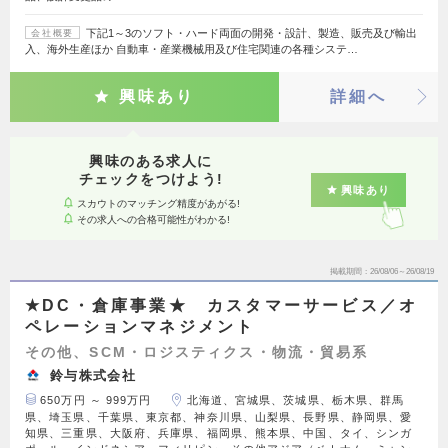
下記1～3のソフト・ハード両面の開発・設計、製造、販売及び輸出
会社概要
入、海外生産ほか 自動車・産業機械用及び住宅関連の各種システ…
興味あり
詳細へ
興味のある求人に
チェックをつけよう!
興味あり
スカウトのマッチング精度があがる!
その求人への合格可能性がわかる!
掲載期間
26/08/06～26/08/19
★DC・倉庫事業★ カスタマーサービス／オ
ペレーションマネジメント
その他、SCM・ロジスティクス・物流・貿易系
鈴与株式会社
650万円 ～ 999万円
北海道、宮城県、茨城県、栃木県、群馬
県、埼玉県、千葉県、東京都、神奈川県、山梨県、長野県、静岡県、愛
知県、三重県、大阪府、兵庫県、福岡県、熊本県、中国、タイ、シンガ