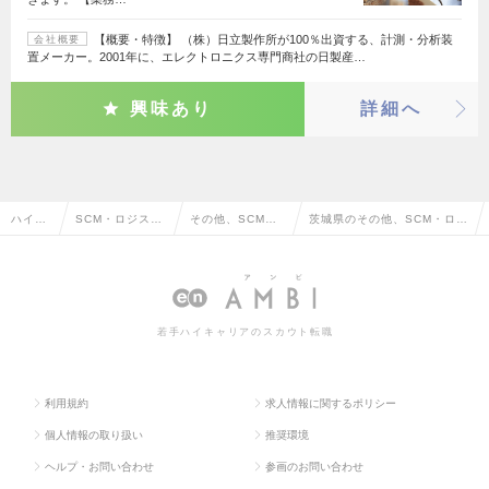
【概要・特徴】 （株）日立製作所が100％出資する、計測・分析装
会社概要
置メーカー。2001年に、エレクトロニクス専門商社の日製産…
興味あり
詳細へ
ハイク
SCM・ロジステ
その他、SCM・
茨城県のその他、SCM・ロジ
ラス求
ィクス・物流・
ロジスティクス・
スティクス・物流・貿易系の
人TOP
購買・貿易系
物流・貿易系
転職・求人情報一覧
若手ハイキャリアのスカウト転職
利用規約
求人情報に関するポリシー
個人情報の取り扱い
推奨環境
ヘルプ・お問い合わせ
参画のお問い合わせ