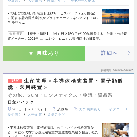
■同社にて医用分析装置およびサービスパーツ（保守部品）
に関する需給調整業務(サプライチェーンマネジメント：SC
M)を担っ…
【概要・特徴】 （株）日立製作所が100％出資する、計測・分析装
会社概要
置メーカー。2001年に、エレクトロニクス専門商社の日製産…
興味あり
詳細へ
掲載期間
26/08/05～26/09/07
生産管理＜半導体検査装置・電子顕微
NEW
鏡・医用装置＞
その他、SCM・ロジスティクス・物流・貿易系
日立ハイテク
500万円 ～ 899万円
茨城県
海外展開あり（日系グローバ
ル企業）
大手企業
英語力不問
■半導体検査装置、電子顕微鏡、医用・バイオ分析装置な
ど、同社を代表する最先端装置の生産管理業務を担当いただ
きます。 【業務…