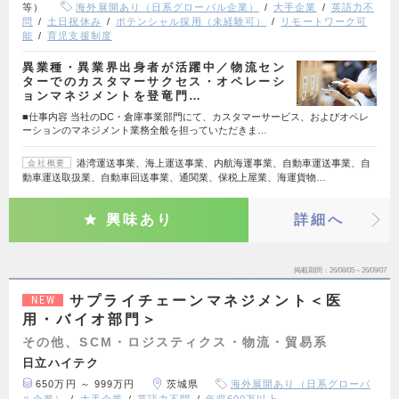
等）
海外展開あり（日系グローバル企業）
大手企業
英語力不
問
土日祝休み
ポテンシャル採用（未経験可）
リモートワーク可
能
育児支援制度
異業種・異業界出身者が活躍中／物流セン
ターでのカスタマーサクセス・オペレーシ
ョンマネジメントを登竜門…
■仕事内容 当社のDC・倉庫事業部門にて、カスタマーサービス、およびオペレ
ーションのマネジメント業務全般を担っていただきま…
港湾運送事業、海上運送事業、内航海運事業、自動車運送事業、自
会社概要
動車運送取扱業、自動車回送事業、通関業、保税上屋業、海運貨物…
興味あり
詳細へ
掲載期間
26/08/05～26/09/07
サプライチェーンマネジメント＜医
NEW
用・バイオ部門＞
その他、SCM・ロジスティクス・物流・貿易系
日立ハイテク
650万円 ～ 999万円
茨城県
海外展開あり（日系グローバ
ル企業）
大手企業
英語力不問
年収600万以上