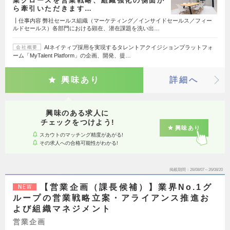
業グロースを営業戦略、組織強化の側面か
ら牽引いただきます…
┃仕事内容 弊社セールス組織（マーケティング／インサイドセールス／フィー
ルドセールス）各部門における顕在、潜在課題を洗い出…
AIネイティブ採用を実現するタレントアクイジションプラットフォ
会社概要
ーム「MyTalent Platform」の企画、開発、提…
興味あり
詳細へ
興味のある求人に
チェックをつけよう!
興味あり
スカウトのマッチング精度があがる!
その求人への合格可能性がわかる!
掲載期間
26/08/07～26/08/20
【営業企画（課長候補）】業界No.1グ
NEW
ループの営業戦略立案・アライアンス推進お
よび組織マネジメント
営業企画