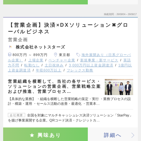
掲載期間
26/08/04～26/08/17
【営業企画】決済×DXソリューション✖グロ
ーバルビジネス
営業企画
株式会社ネットスターズ
800万円 ～ 899万円
東京都
海外展開あり（日系グローバ
ル企業）
上場企業
ベンチャー企業
新規事業・新サービス
英語
力不問
転勤なし
土日祝休み
3,000万円以上資金調達済
1億円以
上資金調達済
年収600万以上
フレックス勤務
営業組織を横断して、当社の各サービス・
ソリューションの営業企画、営業戦略立案
および推進、営業プロセス…
【具体的な業務】 ・組織を横断した営業戦略の策定・実行 ・業務プロセスの設
計・構築・運用 ・セールス活動の改善・最適化 ・営業本…
全国を対象にマルチキャッシュレス決済ソリューション「StarPay」
会社概要
を揚げ事業展開する企業。QRコード決済・クレジットカ…
興味あり
詳細へ