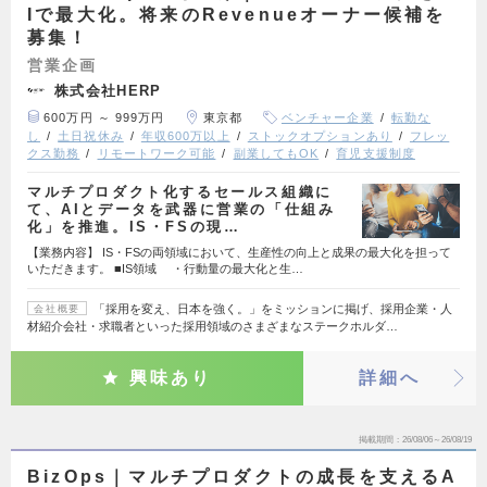
Iで最大化。将来のRevenueオーナー候補を
募集！
営業企画
株式会社HERP
600万円 ～ 999万円
東京都
ベンチャー企業
転勤な
し
土日祝休み
年収600万以上
ストックオプションあり
フレッ
クス勤務
リモートワーク可能
副業してもOK
育児支援制度
マルチプロダクト化するセールス組織に
て、AIとデータを武器に営業の「仕組み
化」を推進。IS・FSの現…
【業務内容】 IS・FSの両領域において、生産性の向上と成果の最大化を担って
いただきます。 ■IS領域 ・行動量の最大化と生…
「採用を変え、日本を強く。」をミッションに掲げ、採用企業・人
会社概要
材紹介会社・求職者といった採用領域のさまざまなステークホルダ…
興味あり
詳細へ
掲載期間
26/08/06～26/08/19
BizOps｜マルチプロダクトの成長を支えるA