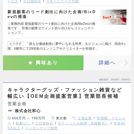
ービス
土日祝休み
リモートワーク可能
新規顧客のリード創出に向けた企画/BizD
evの推進
｜業務内容 新規顧客のリード創出に向けた企画/BizDevの推
進です。 市場の顧客セグメント切り分けからコミュニケー
ションプ…
「誰もが価値創造に夢中になれる世界」をビジョンに掲げ、現在4ヶ
会社概要
国、6都市にて2000名のエンジニアやクリエイターが在籍す…
興味あり
詳細へ
掲載期間
26/08/05～26/08/18
キャラクターグッズ・ファッション雑貨など
幅広い【OEM企画提案営業】営業部長候補
営業企画
株式会社和心
650万円 ～ 799万円
東京都
上場企業
管理職・マネジャ
ー
転勤なし
土日祝休み
ポテンシャル採用（未経験可）
年収60
0万以上
インセンティブ制度