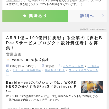
アデコは本部のスイスから60を超える国と地域に広がり、グループ
会社概要
全体で10万社を超えるクライアントの飛躍を支えています。 【…
興味あり
詳細へ
掲載期間
26/08/05～26/08/22
ARR1億→100億円に挑戦する企業の【自社B
PaaSサービスプロダクト設計責任者】を募
集！
営業企画
WORK HERO株式会社
450万円 ～ 849万円
東京都
ベンチャー企業
土日祝休
み
1億円以上資金調達済
年収600万以上
ストックオプションあ
り
Enablementのポジションでは、WORK
HEROの提供するBPaaS（Business P
r…
WORK HEROの提供するBPaaSにおいては顧客のセグメント毎に標準となる
（既存SaaSや内製システムを活用した）オ…
クラウドバックオフィスサービスの提供
会社概要