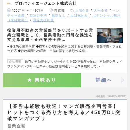
プロパティエージェント株式会社
400万円 ～ 449万円
東京都
上場企業
大手企業
ベン
チャー企業
英語力不問
転勤なし
土日祝休み
ポテンシャル採用
（未経験可）
育児支援制度
投資用不動産の営業部門をサポートする営
業企画職として、営業活動の円滑な推進を
支える事務・企画業務全般…
■具体的な業務内容 ◆顧客との契約手続きに関する日程調整・書類準備・フォロ
ー対応 ◆行政機関への届出・申請に関する書類作成補…
既存の不動産ナレッジを生かしたDX不動産を軸に、不動産クラウド
会社概要
ファンディングサービスや不動産投資関連サービスを展開してい…
興味あり
詳細へ
掲載期間
26/08/07～26/08/20
【業界未経験も歓迎！マンガ販売企画営業】
ヒットをつくる売り方を考える／450万DL突
破マンガアプリ
営業企画