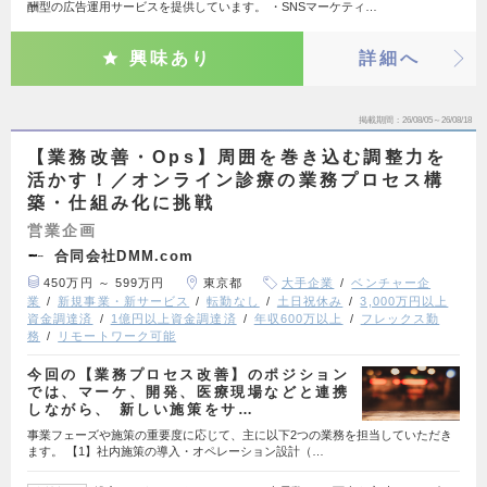
酬型の広告運用サービスを提供しています。 ・SNSマーケティ…
興味あり
詳細へ
掲載期間
26/08/05～26/08/18
【業務改善・Ops】周囲を巻き込む調整力を
活かす！／オンライン診療の業務プロセス構
築・仕組み化に挑戦
営業企画
合同会社DMM.com
450万円 ～ 599万円
東京都
大手企業
ベンチャー企
業
新規事業・新サービス
転勤なし
土日祝休み
3,000万円以上
資金調達済
1億円以上資金調達済
年収600万以上
フレックス勤
務
リモートワーク可能
今回の【業務プロセス改善】のポジション
では、マーケ、開発、医療現場などと連携
しながら、 新しい施策をサ…
事業フェーズや施策の重要度に応じて、主に以下2つの業務を担当していただき
ます。 【1】社内施策の導入・オペレーション設計（…