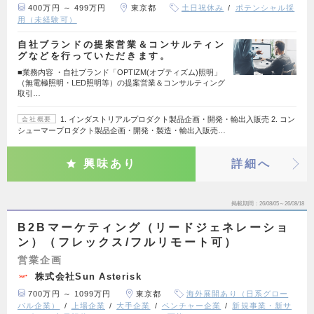
400万円 ～ 499万円
東京都
土日祝休み
ポテンシャル採
用（未経験可）
自社ブランドの提案営業＆コンサルティン
グなどを行っていただきます。
■業務内容 ・自社ブランド「OPTIZM(オプティズム)照明」
（無電極照明・LED照明等）の提案営業＆コンサルティング
取引…
1. インダストリアルプロダクト製品企画・開発・輸出入販売 2. コン
会社概要
シューマープロダクト製品企画・開発・製造・輸出入販売…
興味あり
詳細へ
掲載期間
26/08/05～26/08/18
B2Bマーケティング（リードジェネレーショ
ン）（フレックス/フルリモート可）
営業企画
株式会社Sun Asterisk
700万円 ～ 1099万円
東京都
海外展開あり（日系グロー
バル企業）
上場企業
大手企業
ベンチャー企業
新規事業・新サ