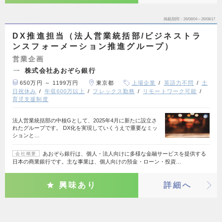
掲載期間
26/08/04～26/08/17
DX推進担当（法人営業統括部/ビジネストラ
ンスフォーメーション推進グループ）
営業企画
株式会社あおぞら銀行
650万円 ～ 1199万円
東京都
上場企業
英語力不問
土
日祝休み
年収600万以上
フレックス勤務
リモートワーク可能
育児支援制度
法人営業統括部の中核Gとして、2025年4月に新たに設立さ
れたグループです。 DX化を実現していくうえで重要なミッ
ションと…
あおぞら銀行は、個人・法人向けに多様な金融サービスを提供する
会社概要
日本の商業銀行です。主な事業は、個人向けの預金・ローン・投資…
興味あり
詳細へ