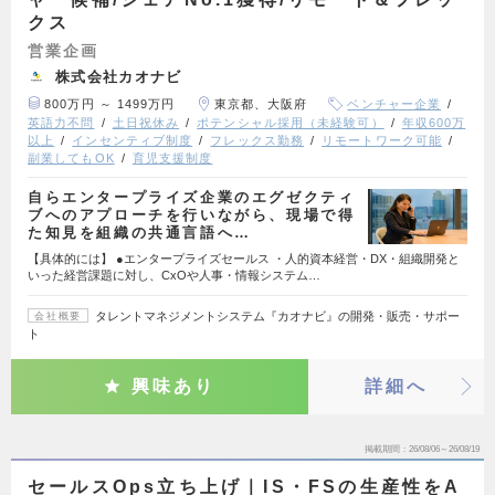
クス
営業企画
株式会社カオナビ
800万円 ～ 1499万円
東京都、大阪府
ベンチャー企業
英語力不問
土日祝休み
ポテンシャル採用（未経験可）
年収600万
以上
インセンティブ制度
フレックス勤務
リモートワーク可能
副業してもOK
育児支援制度
自らエンタープライズ企業のエグゼクティ
ブへのアプローチを行いながら、現場で得
た知見を組織の共通言語へ…
【具体的には】 ●エンタープライズセールス ・人的資本経営・DX・組織開発と
いった経営課題に対し、CxOや人事・情報システム…
タレントマネジメントシステム『カオナビ』の開発・販売・サポー
会社概要
ト
興味あり
詳細へ
掲載期間
26/08/06～26/08/19
セールスOps立ち上げ｜IS・FSの生産性をA