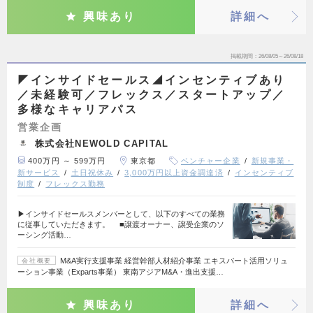
興味あり
詳細へ
掲載期間
26/08/05～26/08/18
◤インサイドセールス◢インセンティブあり
／未経験可／フレックス／スタートアップ／
多様なキャリアパス
営業企画
株式会社NEWOLD CAPITAL
400万円 ～ 599万円
東京都
ベンチャー企業
新規事業・
新サービス
土日祝休み
3,000万円以上資金調達済
インセンティブ
制度
フレックス勤務
▶インサイドセールスメンバーとして、以下のすべての業務
に従事していただきます。 ■譲渡オーナー、譲受企業のソ
ーシング活動…
M&A実行支援事業 経営幹部人材紹介事業 エキスパート活用ソリュ
会社概要
ーション事業（Exparts事業） 東南アジアM&A・進出支援…
興味あり
詳細へ