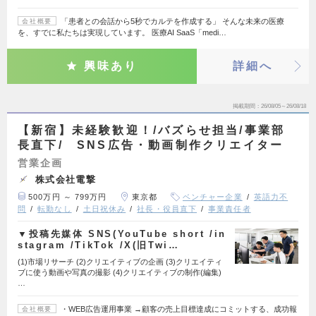
「患者との会話から5秒でカルテを作成する」 そんな未来の医療
会社概要
を、すでに私たちは実現しています。 医療AI SaaS「medi…
興味あり
詳細へ
掲載期間
26/08/05～26/08/18
【新宿】未経験歓迎！/バズらせ担当/事業部
長直下/ SNS広告・動画制作クリエイター
営業企画
株式会社電撃
500万円 ～ 799万円
東京都
ベンチャー企業
英語力不
問
転勤なし
土日祝休み
社長・役員直下
事業責任者
▼投稿先媒体 SNS(YouTube short /in
stagram /TikTok /X(旧Twi…
(1)市場リサーチ (2)クリエイティブの企画 (3)クリエイティ
ブに使う動画や写真の撮影 (4)クリエイティブの制作(編集)
…
・WEB広告運用事業 →顧客の売上目標達成にコミットする、成功報
会社概要