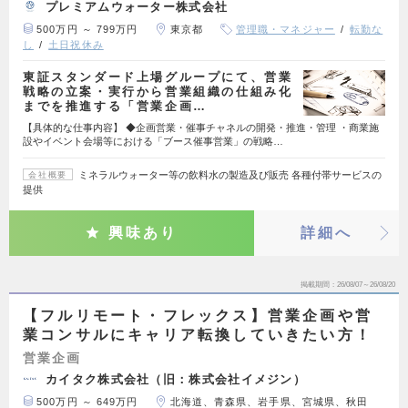
プレミアムウォーター株式会社
500万円 ～ 799万円
東京都
管理職・マネジャー
転勤な
し
土日祝休み
東証スタンダード上場グループにて、営業
戦略の立案・実行から営業組織の仕組み化
までを推進する「営業企画…
【具体的な仕事内容】 ◆企画営業・催事チャネルの開発・推進・管理 ・商業施
設やイベント会場等における「ブース催事営業」の戦略…
ミネラルウォーター等の飲料水の製造及び販売 各種付帯サービスの
会社概要
提供
興味あり
詳細へ
掲載期間
26/08/07～26/08/20
【フルリモート・フレックス】営業企画や営
業コンサルにキャリア転換していきたい方！
営業企画
カイタク株式会社（旧：株式会社イメジン）
500万円 ～ 649万円
北海道、青森県、岩手県、宮城県、秋田