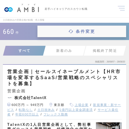
若手ハイキャリアのスカウト転職
土日祝休みの営業企画の転職・求人情報
660
条件変更
件
すべて
新着のみ
掲載終了間近
掲載期間
26/08/07～26/08/20
営業企画｜セールスイネーブルメント【HR市
場を変革するSaaS/営業戦略のスペシャリス
トを募集】
営業企画
株式会社TalentX
600万円 ～ 949万円
東京都
上場企業
新規事業・新サー
ビス
転勤なし
土日祝休み
1億円以上資金調達済
サービス責任
者
年収600万以上
フレックス勤務
TalentXの1人目営業企画として、弊社事