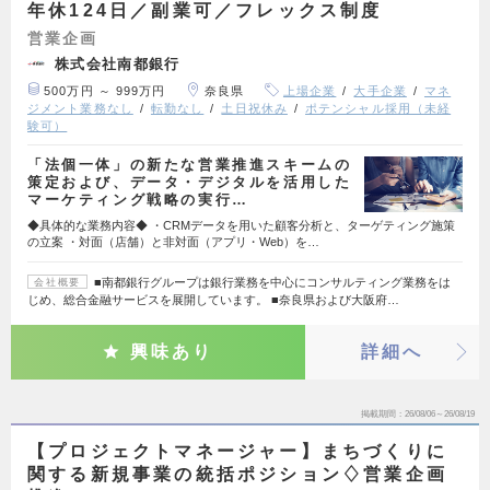
年休124日／副業可／フレックス制度
営業企画
株式会社南都銀行
500万円 ～ 999万円
奈良県
上場企業
大手企業
マネ
ジメント業務なし
転勤なし
土日祝休み
ポテンシャル採用（未経
験可）
「法個一体」の新たな営業推進スキームの
策定および、データ・デジタルを活用した
マーケティング戦略の実行…
◆具体的な業務内容◆ ・CRMデータを用いた顧客分析と、ターゲティング施策
の立案 ・対面（店舗）と非対面（アプリ・Web）を…
■南都銀行グループは銀行業務を中心にコンサルティング業務をは
会社概要
じめ、総合金融サービスを展開しています。 ■奈良県および大阪府…
興味あり
詳細へ
掲載期間
26/08/06～26/08/19
【プロジェクトマネージャー】まちづくりに
関する新規事業の統括ポジション♢営業企画