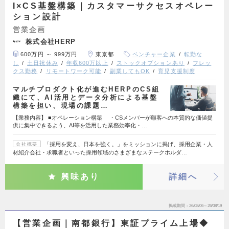
I×CS基盤構築｜カスタマーサクセスオペレー
ション設計
営業企画
株式会社HERP
600万円 ～ 999万円
東京都
ベンチャー企業
転勤な
し
土日祝休み
年収600万以上
ストックオプションあり
フレッ
クス勤務
リモートワーク可能
副業してもOK
育児支援制度
マルチプロダクト化が進むHERPのCS組
織にて、AI活用とデータ分析による基盤
構築を担い、現場の課題…
【業務内容】 ■オペレーション構築 ・CSメンバーが顧客への本質的な価値提
供に集中できるよう、AI等を活用した業務効率化・…
「採用を変え、日本を強く。」をミッションに掲げ、採用企業・人
会社概要
材紹介会社・求職者といった採用領域のさまざまなステークホルダ…
興味あり
詳細へ
掲載期間
26/08/06～26/08/19
【営業企画｜南都銀行】東証プライム上場◆