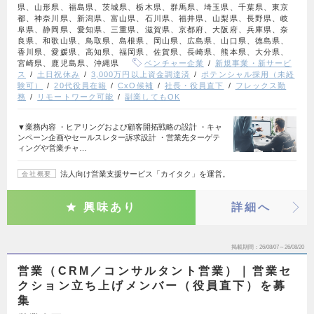
県、山形県、福島県、茨城県、栃木県、群馬県、埼玉県、千葉県、東京
都、神奈川県、新潟県、富山県、石川県、福井県、山梨県、長野県、岐
阜県、静岡県、愛知県、三重県、滋賀県、京都府、大阪府、兵庫県、奈
良県、和歌山県、鳥取県、島根県、岡山県、広島県、山口県、徳島県、
香川県、愛媛県、高知県、福岡県、佐賀県、長崎県、熊本県、大分県、
宮崎県、鹿児島県、沖縄県
ベンチャー企業
新規事業・新サービ
ス
土日祝休み
3,000万円以上資金調達済
ポテンシャル採用（未経
験可）
20代役員在籍
CxO候補
社長・役員直下
フレックス勤
務
リモートワーク可能
副業してもOK
▼業務内容 ・ヒアリングおよび顧客開拓戦略の設計 ・キャ
ンペーン企画やセールスレター訴求設計 ・営業先ターゲテ
ィングや営業チャ…
法人向け営業支援サービス「カイタク」を運営。
会社概要
興味あり
詳細へ
掲載期間
26/08/07～26/08/20
営業（CRM／コンサルタント営業）｜営業セ
クション立ち上げメンバー（役員直下）を募
集