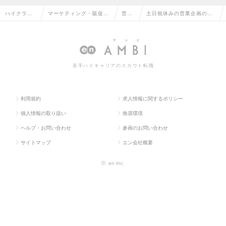
ハイクラス
マーケティング・販促企
営業
土日祝休みの営業企画の転
求人TOP
画・商品開発系
企画
職・求人情報一覧
若手ハイキャリアのスカウト転職
利用規約
求人情報に関するポリシー
個人情報の取り扱い
推奨環境
ヘルプ・お問い合わせ
参画のお問い合わせ
サイトマップ
エン会社概要
©
en Inc.