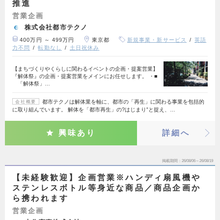
推進
営業企画
株式会社都市テクノ
400万円 ～ 499万円
東京都
新規事業・新サービス
英語
力不問
転勤なし
土日祝休み
【まちづくりやくらしに関わるイベントの企画・提案営業】
『解体祭』の企画・提案営業をメインにお任せします。 ・■
「解体祭」…
都市テクノは解体業を軸に、都市の「再生」に関わる事業を包括的
会社概要
に取り組んでいます。 解体を「都市再生」の?はじまり”と捉え、…
興味あり
詳細へ
掲載期間
26/08/06～26/08/19
【未経験歓迎】企画営業※ハンディ扇風機や
ステンレスボトル等身近な商品／商品企画か
ら携われます
営業企画