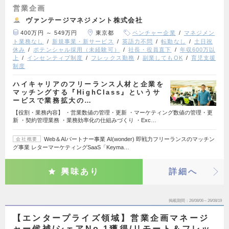
営業企画
ヴァンテージマネジメント株式会社
400万円 ～ 549万円
東京都
ベンチャー企業
マネジメン
ト業務なし
新規事業・新サービス
英語力不問
転勤なし
土日祝
休み
ポテンシャル採用（未経験可）
社長・役員直下
年収600万以
上
インセンティブ制度
フレックス勤務
副業してもOK
育児支援
制度
ハイキャリアのフリーランス人材と企業を
マッチングする『HighClass』というサ
ービスで業務拡大の…
【役割・業務内容】 ・営業数値の管理・更新 ・マーケティング数値の管理・更
新 ・契約管理業務 ・業務効率化の仕組みづくり ・Exc…
Web＆AIパートナー事業 AI(wonder) 即戦力フリーランスのマッチン
会社概要
グ事業 レターマーケティングSaaS「Keyma…
興味あり
詳細へ
掲載期間
26/08/06～26/08/19
【エンタープライズ領域】営業企画マネージ
ャー候補/シェアNo.1獲得/リモート＆フレッ