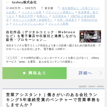
taskey株式会社
400万円 ～ 599万円
東京都
海外展開あり（日系グローバ
ル企業）
ベンチャー企業
マネジメント業務なし
新規事業・新サ
ービス
英語力不問
転勤なし
土日祝休み
1億円以上資金調達
済
ポテンシャル採用（未経験可）
社長・役員直下
年収600万以
上
ストックオプションあり
フレックス勤務
自社作品（デジタルコミック・Webtoon
など）を電子書店や出版社と連携しながら
販売・プロモーション…
当社オリジナル電子コミック作品をより多くの読者へ届けるための販売企画・プ
ロモーションをお任せします。 電子書店（LINEマ…
スマホ時代の新しいエンターテイメントを創り上げるべく、eStory
会社概要
サービス「peep」を運営。 あらゆるコンテンツの源泉と…
興味あり
詳細へ
掲載期間
26/08/07～26/08/20
営業アシスタント｜働きがいのある会社ラン
キング5年連続受賞のベンチャーで営業事務を
しませんか？