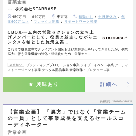
営業企画
株式会社STARBASE
450万円 ～ 649万円
東京都
転勤なし
土日祝休み
年
収600万以上
フレックス勤務
リモートワーク可能
CBOルーム内の営業セクションの立ち上
げメンバーとして、役員と並走しながらエ
ンタメを軸とした施策立案…
これまで役員主導でクライアント開拓および案件創出を行ってきましたが、事業
拡大に伴う営業機能の強化・組織化のため、営業セク…
ブランディングプロモーション事業 ライブ・イベント事業 アーティ
会社概要
ストエージェント事業 デジタル配信事業 音楽制作・プロデュース事…
興味あり
詳細へ
掲載期間
26/08/07～26/08/20
【営業企画】 「裏方」ではなく「営業チーム
の一員」として事業成長を支えるセールスコ
ーディネーター
営業企画