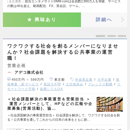
総合エンタメサイトDMM.comは会員数2,900万人を突破、サービス
会社概要
の数は40を超え、動画配信、FX、英会話、ゲーム、…
興味あり
詳細へ
掲載期間
26/08/05～26/08/18
ワクワクする社会を創るメンバーになりませ
んか？社会課題を解決する公共事業の運営
職！
営業企画
アデコ株式会社
450万円 ～ 599万円
東京都
外資系企業
大手企業
新
規事業・新サービス
英語力不問
土日祝休み
フレックス勤務
リ
モートワーク可能
副業してもOK
＜社会課題解決の事業運営＆営業担当 ＞
運営メンバーとして、HPなどの広報や企
業募集(営業活動)、協…
＜社会課題解決の事業運営担当＞ 社会課題を解決して、ワクワクする社会を創
る！公共事業を通してこれからの日本の未来をともに創…