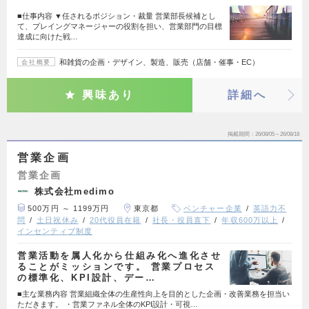
■仕事内容 ▼任されるポジション・裁量 営業部長候補とし
て、プレイングマネージャーの役割を担い、営業部門の目標
達成に向けた戦…
和雑貨の企画・デザイン、製造、販売（店舗・催事・EC）
会社概要
興味あり
詳細へ
掲載期間
26/08/05～26/08/18
営業企画
営業企画
株式会社medimo
500万円 ～ 1199万円
東京都
ベンチャー企業
英語力不
問
土日祝休み
20代役員在籍
社長・役員直下
年収600万以上
インセンティブ制度
営業活動を属人化から仕組み化へ進化させ
ることがミッションです。 営業プロセス
の標準化、KPI設計、デー…
■主な業務内容 営業組織全体の生産性向上を目的とした企画・改善業務を担当い
ただきます。 ・営業ファネル全体のKPI設計・可視…