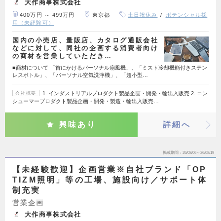
大作商事株式会社
400万円 ～ 499万円
東京都
土日祝休み
ポテンシャル採
用（未経験可）
国内の小売店、量販店、カタログ通販会社
などに対して、同社の企画する消費者向け
の商材を営業していただき…
■商材について 「首にかけるパーソナル扇風機」、「ミスト冷却機能付きステン
レスボトル」、「パーソナル空気洗浄機」、「超小型…
1. インダストリアルプロダクト製品企画・開発・輸出入販売 2. コン
会社概要
シューマープロダクト製品企画・開発・製造・輸出入販売…
興味あり
詳細へ
掲載期間
26/08/06～26/08/19
【未経験歓迎】企画営業※自社ブランド「OP
TIZM照明」等の工場、施設向け／サポート体
制充実
営業企画
大作商事株式会社