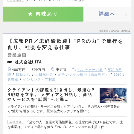
興味あり
詳細へ
掲載期間
26/08/05～26/08/18
【広報PR／未経験歓迎】“PRの力”で流行を
創り、社会を変える仕事
営業企画
株式会社LITA
400万円 ～ 599万円
東京都
ベンチャー企業
英語力不
問
転勤なし
土日祝休み
ポテンシャル採用（未経験可）
20代役
員在籍
インセンティブ制度
クライアントの課題を引き出し、最適なP
R戦略を立案。 メディアと対話し、商品
やサービスを“話題”へと導…
クライアントの商品・サービスを深くヒアリングし、 その強みや開発背景か
ら“魅力”を引き出します。 認知拡大のシナリオを描いて…
「全ての人・企業の可能性開花」を理念に掲げたPR会社です。 主
会社概要
な事業は、メディア露出を狙う「PRプロフェッショナル支援（代…