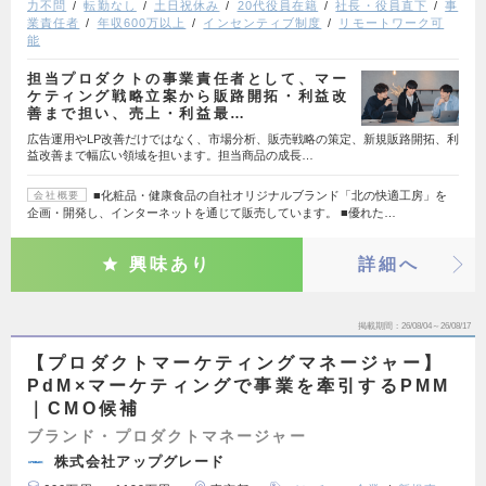
力不問
転勤なし
土日祝休み
20代役員在籍
社長・役員直下
事
業責任者
年収600万以上
インセンティブ制度
リモートワーク可
能
担当プロダクトの事業責任者として、マー
ケティング戦略立案から販路開拓・利益改
善まで担い、売上・利益最…
広告運用やLP改善だけではなく、市場分析、販売戦略の策定、新規販路開拓、利
益改善まで幅広い領域を担います。担当商品の成長…
■化粧品・健康食品の自社オリジナルブランド「北の快適工房」を
会社概要
企画・開発し、インターネットを通じて販売しています。 ■優れた…
興味あり
詳細へ
掲載期間
26/08/04～26/08/17
【プロダクトマーケティングマネージャー】
PdM×マーケティングで事業を牽引するPMM
｜CMO候補
ブランド・プロダクトマネージャー
株式会社アップグレード