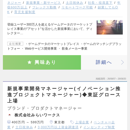
ネジャー
新規事業・新サービス
土日祝休み
社長・役員直下
年
収600万以上
フレックス勤務
リモートワーク可能
副業してもO
K
育児支援制度
登録ユーザー300万人を超えるゲームデータのマーケットプ
レイス事業の"アセット"を活かした新規事業において、ディ
レクター…
・ゲームデータのマーケットプレイス ・ゲームのマッチングプラッ
会社概要
トフォー ・ Webサービス開発事業 ・ 飲食メーカー事業
興味あり
詳細へ
掲載期間
26/08/07～26/08/20
新規事業開発マネージャー(イノベーション推
進プロジェクトマネージャー)◆東証グロース
上場
ブランド・プロダクトマネージャー
株式会社みらいワークス
400万円 ～ 599万円
東京都
上場企業
ベンチャー企
業
土日祝休み
3,000万円以上資金調達済
インセンティブ制度