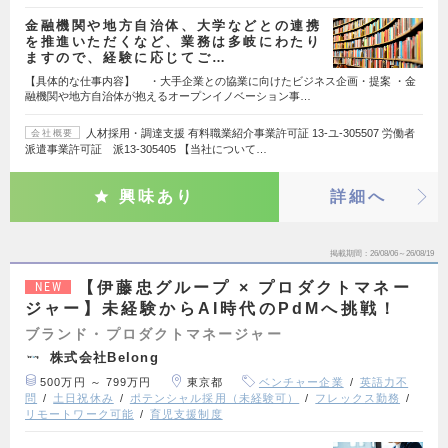
金融機関や地方自治体、大学などとの連携
を推進いただくなど、業務は多岐にわたり
ますので、経験に応じてご…
【具体的な仕事内容】 ・大手企業との協業に向けたビジネス企画・提案 ・金
融機関や地方自治体が抱えるオープンイノベーション事…
人材採用・調達支援 有料職業紹介事業許可証 13-ユ-305507 労働者
会社概要
派遣事業許可証 派13-305405 【当社について…
興味あり
詳細へ
掲載期間
26/08/06～26/08/19
【伊藤忠グループ × プロダクトマネー
NEW
ジャー】未経験からAI時代のPdMへ挑戦！
ブランド・プロダクトマネージャー
株式会社Belong
500万円 ～ 799万円
東京都
ベンチャー企業
英語力不
問
土日祝休み
ポテンシャル採用（未経験可）
フレックス勤務
リモートワーク可能
育児支援制度