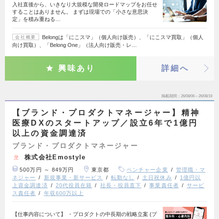
入社直後から、いきなり大規模な開発ロードマップをお任せ
することはありません。 まずは現場での「小さな意思決
定」を積み重ねる…
Belongは「にこスマ」（個人向け販売）、「にこスマ買取」（個人
会社概要
向け買取）、「Belong One」（法人向け販売・レ…
興味あり
詳細へ
掲載期間
26/08/06～26/08/19
【ブランド・プロダクトマネージャー】精神
医療DXのスタートアップ／設立6年で1億円
以上の資金調達済
ブランド・プロダクトマネージャー
株式会社Emostyle
500万円 ～ 849万円
東京都
ベンチャー企業
管理職・マ
ネジャー
新規事業・新サービス
転勤なし
土日祝休み
1億円以
上資金調達済
20代役員在籍
社長・役員直下
事業責任者
サービ
ス責任者
年収600万以上
【仕事内容について】 ・プロダクトの中長期の戦略立案 (プ