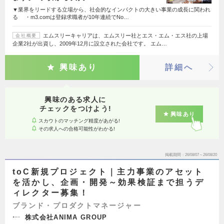
▼業界をリードする立場から、社会的なインパクトの大きい事業の成長に関われ
る ・m3.comは登録求職者が10年連続でNo…
エムスリーキャリアは、エムスリー社とエス・エム・エス社の上場
会社概要
企業2社が出資し、2009年12月に設立された会社です。 エム…
興味あり
詳細へ
興味のある求人に
チェックをつけよう!
興味あり
スカウトのマッチング精度があがる!
その求人への合格可能性がわかる!
掲載期間
26/08/07～26/08/20
toC新規プロジェクト｜主力事業のアセット
を活かし、企画・開発～効果検証まで担うデ
ィレクター募集！
ブランド・プロダクトマネージャー
株式会社ANIMA GROUP