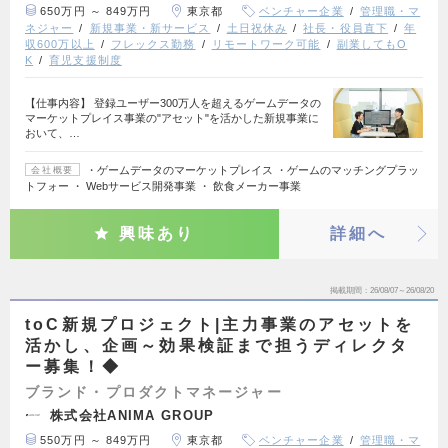
650万円 ～ 849万円
東京都
ベンチャー企業
管理職・マ
ネジャー
新規事業・新サービス
土日祝休み
社長・役員直下
年
収600万以上
フレックス勤務
リモートワーク可能
副業してもO
K
育児支援制度
【仕事内容】 登録ユーザー300万人を超えるゲームデータの
マーケットプレイス事業の"アセット"を活かした新規事業に
おいて、…
・ゲームデータのマーケットプレイス ・ゲームのマッチングプラッ
会社概要
トフォー ・ Webサービス開発事業 ・ 飲食メーカー事業
興味あり
詳細へ
掲載期間
26/08/07～26/08/20
toC新規プロジェクト|主力事業のアセットを
活かし、企画～効果検証まで担うディレクタ
ー募集！◆
ブランド・プロダクトマネージャー
株式会社ANIMA GROUP
550万円 ～ 849万円
東京都
ベンチャー企業
管理職・マ