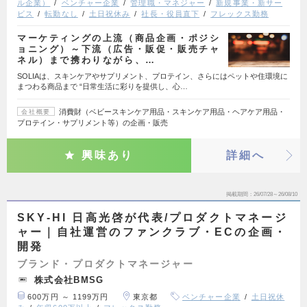
ル企業）
ベンチャー企業
管理職・マネジャー
新規事業・新サー
ビス
転勤なし
土日祝休み
社長・役員直下
フレックス勤務
マーケティングの上流（商品企画・ポジシ
ョニング）～下流（広告・販促・販売チャ
ネル）まで携わりながら、…
SOLIAは、スキンケアやサプリメント、プロテイン、さらにはペットや住環境に
まつわる商品まで “日常生活に彩りを提供し、心…
消費財（ベビースキンケア用品・スキンケア用品・ヘアケア用品・
会社概要
プロテイン・サプリメント等）の企画・販売
興味あり
詳細へ
掲載期間
26/07/28～26/08/10
SKY-HI 日高光啓が代表/プロダクトマネージ
ャー｜自社運営のファンクラブ・ECの企画・
開発
ブランド・プロダクトマネージャー
株式会社BMSG
600万円 ～ 1199万円
東京都
ベンチャー企業
土日祝休