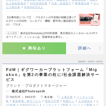
以上資金調達済
20代役員在籍
社長・役員直下
事業責任者
サー
ビス責任者
年収600万以上
【仕事内容について】 ・プロダクトの中長期の戦略立案 (プ
ロダクトの方向性・コンセプト・機能・要件等に優先順位付
け) ・プロダ…
株式会社Emostyleは2019年創業、東京港区のメンタルヘルス×ITス
会社概要
タートアップ。ミッションは「医療革命を牽引し、…
興味あり
詳細へ
掲載期間
26/08/03～26/08/16
PdM｜ギグワーカープラットフォーム「Mig
akun」を第2の事業の柱に/社会課題解決サー
ビス
ブランド・プロダクトマネージャー
株式会社Photosynth
700万円 ～ 999万円
東京都
上場企業
ベンチャー企
業
新規事業・新サービス
英語力不問
転勤なし
土日祝休み
C
xO候補
年収600万以上
インセンティブ制度
フレックス勤務
リ