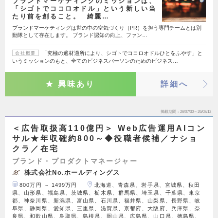
ブランドマーケティングのミッションは、
「シゴトでココロオドル」という新しい当
たり前を創ること。 綺麗…
ブランドマーケティングは世の中の空気づくり（PR）を担う専門チームとは別
動隊として存在します。 ブランド認知の向上、ファン…
「究極の適材適所により、シゴトでココロオドルひとをふやす」と
会社概要
いうミッションのもと、全てのビジネスパーソンのためのビジネス…
興味あり
詳細へ
掲載期間
26/07/30～26/08/12
＜広告取扱高110億円＞ Web広告運用AIコン
サル★年収確約800～◆役職者候補／ナショ
クラ／在宅
ブランド・プロダクトマネージャー
株式会社No.ホールディングス
800万円 ～ 1499万円
北海道、青森県、岩手県、宮城県、秋田
県、山形県、福島県、茨城県、栃木県、群馬県、埼玉県、千葉県、東京
都、神奈川県、新潟県、富山県、石川県、福井県、山梨県、長野県、岐
阜県、静岡県、愛知県、三重県、滋賀県、京都府、大阪府、兵庫県、奈
良県、和歌山県、鳥取県、島根県、岡山県、広島県、山口県、徳島県、