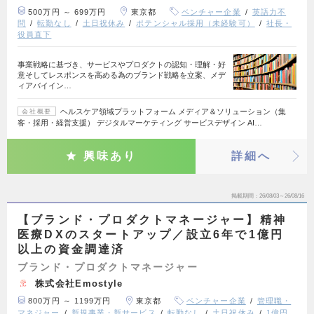
500万円 ～ 699万円
東京都
ベンチャー企業
英語力不
問
転勤なし
土日祝休み
ポテンシャル採用（未経験可）
社長・
役員直下
事業戦略に基づき、サービスやプロダクトの認知・理解・好
意そしてレスポンスを高める為のブランド戦略を立案、メデ
ィアバイイン…
ヘルスケア領域プラットフォーム メディア＆ソリューション（集
会社概要
客・採用・経営支援） デジタルマーケティング サービスデザイン AI…
興味あり
詳細へ
掲載期間
26/08/03～26/08/16
【ブランド・プロダクトマネージャー】精神
医療DXのスタートアップ／設立6年で1億円
以上の資金調達済
ブランド・プロダクトマネージャー
株式会社Emostyle
800万円 ～ 1199万円
東京都
ベンチャー企業
管理職・
マネジャー
新規事業・新サービス
転勤なし
土日祝休み
1億円