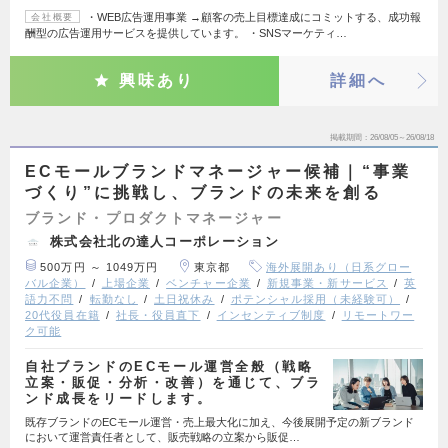
・WEB広告運用事業 →顧客の売上目標達成にコミットする、成功報
会社概要
酬型の広告運用サービスを提供しています。 ・SNSマーケティ…
興味あり
詳細へ
掲載期間
26/08/05～26/08/18
ECモールブランドマネージャー候補｜“事業
づくり”に挑戦し、ブランドの未来を創る
ブランド・プロダクトマネージャー
株式会社北の達人コーポレーション
500万円 ～ 1049万円
東京都
海外展開あり（日系グロー
バル企業）
上場企業
ベンチャー企業
新規事業・新サービス
英
語力不問
転勤なし
土日祝休み
ポテンシャル採用（未経験可）
20代役員在籍
社長・役員直下
インセンティブ制度
リモートワー
ク可能
自社ブランドのECモール運営全般（戦略
立案・販促・分析・改善）を通じて、ブラ
ンド成長をリードします。
既存ブランドのECモール運営・売上最大化に加え、今後展開予定の新ブランド
において運営責任者として、販売戦略の立案から販促…