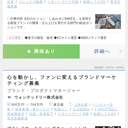
任者
フレックス勤務
リモートワーク可能
副業してもOK
育児支
援制度
〇仕事内容 当社のビジョン「しあわせにBAKEる」を体現す
る新規ブランドの開発・立ち上げを実行する部門の統括ポジ
ションです…
◆菓子の製造・販売 ◆ECサイト運営 ◆WEBメディア運営
会社概要
興味あり
詳細へ
掲載期間
26/07/31～26/08/13
心を動かし、ファンに変えるブランドマーケ
ティング募集
ブランド・プロダクトマネージャー
ウォンテッドリー株式会社
500万円 ～ 799万円
東京都
上場企業
ベンチャー企
業
新規事業・新サービス
転勤なし
土日祝休み
3,000万円以上
資金調達済
社長・役員直下
リモートワーク可能
副業してもOK
育児支援制度