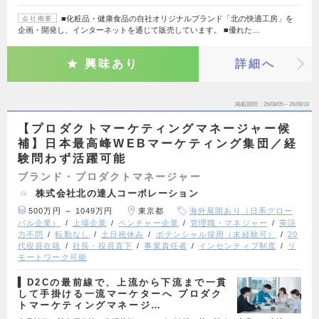
■化粧品・健康食品の自社オリジナルブランド「北の快適工房」を
会社概要
企画・開発し、インターネットを通じて販売しています。 ■優れた…
興味あり
詳細へ
掲載期間
26/08/05～26/08/18
【プロダクトマーケティングマネージャー候
補】日本最高峰WEBマーケティング集団／経
験問わず活躍可能
ブランド・プロダクトマネージャー
株式会社北の達人コーポレーション
500万円 ～ 1049万円
東京都
海外展開あり（日系グロー
バル企業）
上場企業
ベンチャー企業
管理職・マネジャー
英語
力不問
転勤なし
土日祝休み
ポテンシャル採用（未経験可）
20
代役員在籍
社長・役員直下
事業責任者
インセンティブ制度
リ
モートワーク可能
▍D2Cの最前線で、上流から下流まで一貫
して手掛ける一流マーケターへ プロダク
トマーケティングマネージ…