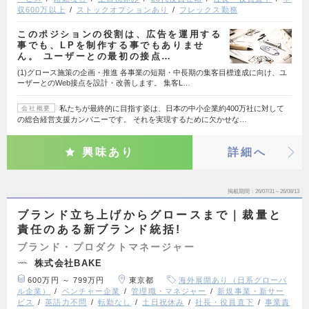
収600万以上
ストックオプションあり
フレックス勤務
このポジションの役割は、広告を運用する
事でも、LPを制作する事でもありませ
ん。 ユーザーとの最初の接点…
(1)グロース施策の企画・推進 各事業の短期・中長期の集客目標達成に向け、ユ
ーザーとのWeb接点を設計・改善します。 集客L…
私たちが最終的に目指す姿は、日本の中小企業約400万社に対して
会社概要
の総合経営支援カンパニーです。 それを実現するために欠かせな…
興味あり
詳細へ
掲載期間
26/07/31～26/08/13
ブランド立ち上げからグロースまで｜裁量と
責任のある新ブランド統括!
ブランド・プロダクトマネージャー
株式会社BAKE
600万円 ～ 799万円
東京都
海外展開あり（日系グローバ
ル企業）
ベンチャー企業
管理職・マネジャー
新規事業・新サー
ビス
英語力不問
転勤なし
土日祝休み
社長・役員直下
事業責