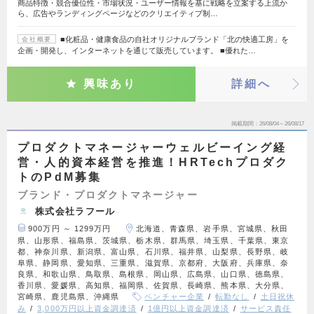
商品特徴・競合優位性・市場状況・ユーザー情報を基に戦略を立案する上流か
ら、広告やランディングページなどのクリエイティブ制…
■化粧品・健康食品の自社オリジナルブランド「北の快適工房」を
会社概要
企画・開発し、インターネットを通じて販売しています。 ■優れた…
興味あり
詳細へ
掲載期間
26/08/04～26/08/17
プロダクトマネージャーウェルビーイング経
営・人的資本経営を推進！HRTechプロダク
トのPdM募集
ブランド・プロダクトマネージャー
株式会社ラフール
900万円 ～ 1299万円
北海道、青森県、岩手県、宮城県、秋田
県、山形県、福島県、茨城県、栃木県、群馬県、埼玉県、千葉県、東京
都、神奈川県、新潟県、富山県、石川県、福井県、山梨県、長野県、岐
阜県、静岡県、愛知県、三重県、滋賀県、京都府、大阪府、兵庫県、奈
良県、和歌山県、鳥取県、島根県、岡山県、広島県、山口県、徳島県、
香川県、愛媛県、高知県、福岡県、佐賀県、長崎県、熊本県、大分県、
宮崎県、鹿児島県、沖縄県
ベンチャー企業
転勤なし
土日祝休
み
3,000万円以上資金調達済
1億円以上資金調達済
サービス責任