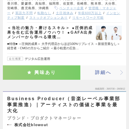
香川県、愛媛県、高知県、福岡県、佐賀県、長崎県、熊本県、大分県、
宮崎県、鹿児島県、沖縄県
ベンチャー企業
管理職・マネジャ
ー
英語力不問
転勤なし
土日祝休み
年収600万以上
インセン
ティブ制度
ストックオプションあり
リモートワーク可能
＜当社の魅力・磨けるスキル＞ ●圧倒的成
果を生む広告運用ノウハウ！ ●GAFA出身
メンバーから学べる環境…
■特徴■ ＜圧倒的成果＞ 大手代理店からほぼ100%リプレイス ＜新規営業なし＞
経営者・CMOの方からご紹介 ＜最小粒度の広告…
デジタル広告運用
会社概要
興味あり
詳細へ
掲載期間
26/07/30～26/08/12
Business Producer（音楽レーベル事業部
事業推進）｜アーティストの価値と事業を最
大化
ブランド・プロダクトマネージャー
株式会社blowout