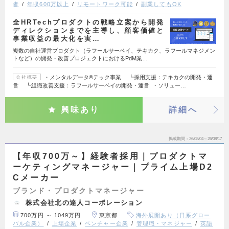
者
年収600万以上
リモートワーク可能
副業してもOK
全HRTechプロダクトの戦略立案から開発
ディレクションまでを主導し、顧客価値と
事業収益の最大化を実…
複数の自社運営プロダクト（ラフールサーベイ、テキカク、ラフールマネジメン
トなど）の開発・改善プロジェクトにおけるPdM業…
・メンタルデータ®テック事業 ┗採用支援：テキカクの開発・運
会社概要
営 ┗組織改善支援：ラフールサーベイの開発・運営 ・ソリュー…
興味あり
詳細へ
掲載期間
26/08/04～26/08/17
【年収700万～】経験者採用｜プロダクトマ
ーケティングマネージャー｜プライム上場D2
Cメーカー
ブランド・プロダクトマネージャー
株式会社北の達人コーポレーション
700万円 ～ 1049万円
東京都
海外展開あり（日系グロー
バル企業）
上場企業
ベンチャー企業
管理職・マネジャー
英語