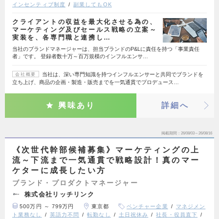
インセンティブ制度
副業してもOK
クライアントの収益を最大化させる為の、
マーケティング及びセールス戦略の立案～
実装を、各専門職と連携し…
当社のブランドマネージャーは、担当ブランドのP&Lに責任を持つ「事業責任
者」です。 登録者数十万～百万規模のインフルエンサ…
当社は、深い専門知識を持つインフルエンサーと共同でブランドを
会社概要
立ち上げ、商品の企画・製造・販売までを一気通貫でプロデュース…
興味あり
詳細へ
掲載期間
26/08/03～26/08/16
《次世代幹部候補募集》マーケティングの上
流～下流まで一気通貫で戦略設計！真のマー
ケターに成長したい方
ブランド・プロダクトマネージャー
株式会社リッチリンク
500万円 ～ 799万円
東京都
ベンチャー企業
マネジメン
ト業務なし
英語力不問
転勤なし
土日祝休み
社長・役員直下