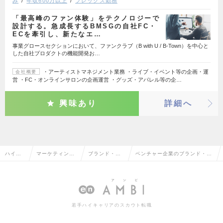
み
年収600万以上
フレックス勤務
「最高峰のファン体験」をテクノロジーで
設計する。急成長するBMSGの自社FC・
ECを牽引し、新たなエ…
事業グロースセクションにおいて、ファンクラブ（B with U / B-Town）を中心と
した自社プロダクトの機能開発お…
・アーティストマネジメント業務 ・ライブ・イベント等の企画・運
会社概要
営 ・FC・オンラインサロンの企画運営 ・グッズ・アパレル等の企…
興味あり
詳細へ
ハイク
マーケティン
ブランド・プ
ベンチャー企業のブランド・プ
ラス求
グ・販促企画・
ロダクトマネ
ロダクトマネージャーの転職・
人TOP
商品開発系
ージャー
求人情報一覧
若手ハイキャリアのスカウト転職