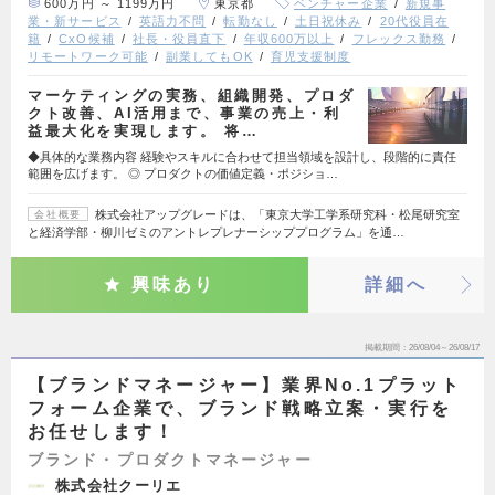
600万円 ～ 1199万円
東京都
ベンチャー企業
新規事
業・新サービス
英語力不問
転勤なし
土日祝休み
20代役員在
籍
CxO候補
社長・役員直下
年収600万以上
フレックス勤務
リモートワーク可能
副業してもOK
育児支援制度
マーケティングの実務、組織開発、プロダ
クト改善、AI活用まで、事業の売上・利
益最大化を実現します。 将…
◆具体的な業務内容 経験やスキルに合わせて担当領域を設計し、段階的に責任
範囲を広げます。 ◎ プロダクトの価値定義・ポジショ…
株式会社アップグレードは、「東京大学工学系研究科・松尾研究室
会社概要
と経済学部・柳川ゼミのアントレプレナーシッププログラム」を通…
興味あり
詳細へ
掲載期間
26/08/04～26/08/17
【ブランドマネージャー】業界No.1プラット
フォーム企業で、ブランド戦略立案・実行を
お任せします！
ブランド・プロダクトマネージャー
株式会社クーリエ