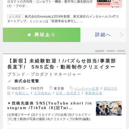
ロダクトの方向性・コンセプト・機能・要件等に優先順位付
け) ・プロダ…
株式会社Emostyleは2019年創業、東京港区のメンタルヘルス×ITス
会社概要
タートアップ。ミッションは「医療革命を牽引し、…
興味あり
詳細へ
掲載期間
26/08/05～26/08/18
【新宿】未経験歓迎！/バズらせ担当/事業部
長直下/ SNS広告・動画制作クリエイター
ブランド・プロダクトマネージャー
株式会社電撃
500万円 ～ 799万円
東京都
ベンチャー企業
英語力不
問
転勤なし
土日祝休み
社長・役員直下
事業責任者
▼投稿先媒体 SNS(YouTube short /in
stagram /TikTok /X(旧Twi…
(1)市場リサーチ (2)クリエイティブの企画 (3)クリエイティ
ブに使う動画や写真の撮影 (4)クリエイティブの制作(編集)
…