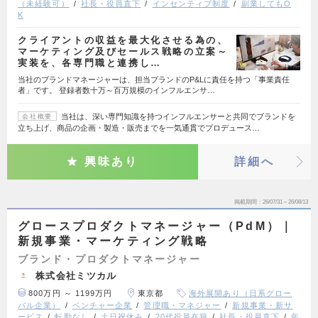
（未経験可）
社長・役員直下
インセンティブ制度
副業してもO
K
クライアントの収益を最大化させる為の、
マーケティング及びセールス戦略の立案～
実装を、各専門職と連携し…
当社のブランドマネージャーは、担当ブランドのP&Lに責任を持つ「事業責任
者」です。 登録者数十万～百万規模のインフルエンサ…
当社は、深い専門知識を持つインフルエンサーと共同でブランドを
会社概要
立ち上げ、商品の企画・製造・販売までを一気通貫でプロデュース…
興味あり
詳細へ
掲載期間
26/07/31～26/08/13
グロースプロダクトマネージャー（PdM）｜
新規事業・マーケティング戦略
ブランド・プロダクトマネージャー
株式会社ミツカル
800万円 ～ 1199万円
東京都
海外展開あり（日系グロー
バル企業）
ベンチャー企業
管理職・マネジャー
新規事業・新サ
ービス
転勤なし
土日祝休み
20代役員在籍
社長・役員直下
年