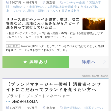
550万円 ～ 899万円
東京都
ベンチャー企業
英語力不
問
転勤なし
土日祝休み
1億円以上資金調達済
年収600万以
上
フレックス勤務
副業してもOK
育児支援制度
リリース進行やレーベル運営、交渉、収支
管理など、現場に入り込みながらスピード
感を持って実行していただ…
・担当アーティストのリリース計画（楽曲・MV等）における進行管理およびデ
ィレクション ・レコード会社・配信プラットフォーム…
blowoutはIPホルダーとして、“こっちのけんと”をはじめとした音楽I
会社概要
Pを軸に、アーティストやアイドルグループ、キャ…
興味あり
詳細へ
掲載期間
26/07/28～26/08/10
【ブランドマネージャー候補】消費者インサ
イトにこだわってブランドを創りたい方へ
ブランド・プロダクトマネージャー
株式会社SOLIA
600万円 ～ 799万円
東京都
海外展開あり（日系グローバ