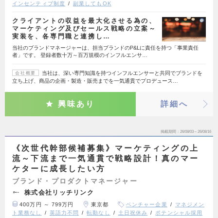
インセンティブ制度
副業してもOK
クライアントの収益を最大化させる為の、
マーケティング及びセールス戦略の立案～
実装を、各専門職と連携し…
当社のブランドマネージャーは、担当ブランドのP&Lに責任を持つ「事業責任
者」です。 登録者数十万～百万規模のインフルエンサ…
当社は、深い専門知識を持つインフルエンサーと共同でブランドを
会社概要
立ち上げ、商品の企画・製造・販売までを一気通貫でプロデュース…
興味あり
詳細へ
掲載期間
26/08/03～26/08/16
《次世代幹部候補募集》マーケティングの上
流～下流まで一気通貫で戦略設計！真のマー
ケターに成長したい方
ブランド・プロダクトマネージャー
株式会社リッチリンク
400万円 ～ 799万円
東京都
ベンチャー企業
マネジメン
ト業務なし
英語力不問
転勤なし
土日祝休み
ポテンシャル採用