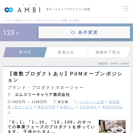
若手ハイキャリアのスカウト転職
ベンチャー企業のブランド・プロダクトマネージャーの転職・求人情報
123
条件変更
件
すべて
新着のみ
掲載終了間近
掲載期間
26/08/07～26/08/20
【複数プロダクトあり】PdMオープンポジシ
ョン
ブランド・プロダクトマネージャー
エムスリーキャリア株式会社
700万円 ～ 1199万円
東京都
ベンチャー企業
新規事
業・新サービス
英語力不問
転勤なし
土日祝休み
年収600万以
上
「0→1」「1→10」「10→100」のすべ
ての事業フェーズのプロダクトを持ってい
ます。 子供から大人…