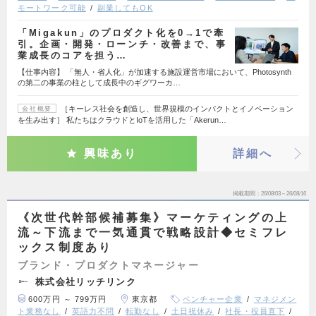
モートワーク可能
副業してもOK
「Migakun」のプロダクト化を0→1で牽
引。企画・開発・ローンチ・改善まで、事
業成長のコアを担う…
【仕事内容】 「無人・省人化」が加速する施設運営市場において、Photosynth
の第二の事業の柱として成長中のギグワーカ…
［キーレス社会を創造し、世界規模のインパクトとイノベーション
会社概要
を生み出す］ 私たちはクラウドとIoTを活用した「Akerun…
興味あり
詳細へ
掲載期間
26/08/03～26/08/16
《次世代幹部候補募集》マーケティングの上
流～下流まで一気通貫で戦略設計◆セミフレ
ックス制度あり
ブランド・プロダクトマネージャー
株式会社リッチリンク
600万円 ～ 799万円
東京都
ベンチャー企業
マネジメン
ト業務なし
英語力不問
転勤なし
土日祝休み
社長・役員直下